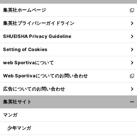
開
く/
集英社ホームページ
新
閉
し
じ
集英社プライバシーガイドライン
い
る
ウ
SHUEISHA Privacy Guideline
ィ
ン
Setting of Cookies
ド
ウ
web Sportivaについて
で
開
Web Sportivaについてのお問い合わせ
く
新
し
広告についてのお問い合わせ
い
ウ
集英社サイト
ィ
開
ン
く/
マンガ
ド
閉
ウ
じ
少年マンガ
で
る
開