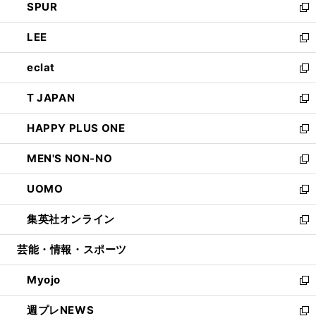
SPUR
で
ド
ィ
い
新
開
ウ
ン
ウ
し
LEE
く
で
ド
ィ
い
新
開
ウ
ン
ウ
し
eclat
く
で
ド
ィ
い
新
開
ウ
ン
ウ
し
T JAPAN
く
で
ド
ィ
い
新
開
ウ
ン
ウ
し
HAPPY PLUS ONE
く
で
ド
ィ
い
新
開
ウ
ン
ウ
し
MEN'S NON-NO
く
で
ド
ィ
い
新
開
ウ
ン
ウ
し
UOMO
く
で
ド
ィ
い
新
開
ウ
ン
ウ
し
集英社オンライン
く
で
ド
ィ
い
新
開
ウ
ン
ウ
し
芸能・情報・スポーツ
く
で
ド
ィ
い
開
ウ
ン
ウ
Myojo
く
で
ド
ィ
新
開
ウ
ン
し
週プレNEWS
く
で
ド
い
新