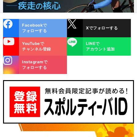
cebo
X
Facebookで
Xでフォローする
ok
フォローする
uTube
LINE
YouTubeで
LINEで
チャンネル登録
アカウント追加
stagra
Instagramで
m
フォローする