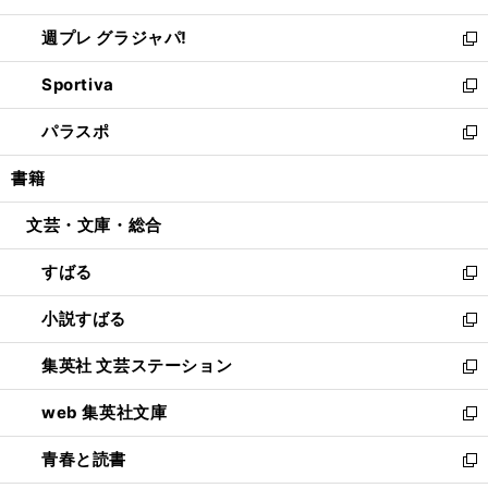
開
ウ
ウ
し
週プレ グラジャパ!
く
で
ィ
い
新
開
ン
ウ
し
Sportiva
く
ド
ィ
い
新
ウ
ン
ウ
し
パラスポ
で
ド
ィ
い
新
開
ウ
ン
ウ
し
書籍
く
で
ド
ィ
い
開
ウ
ン
ウ
文芸・文庫・総合
く
で
ド
ィ
開
ウ
ン
すばる
く
で
ド
新
開
ウ
し
小説すばる
く
で
い
新
開
ウ
し
集英社 文芸ステーション
く
ィ
い
新
ン
ウ
し
web 集英社文庫
ド
ィ
い
新
ウ
ン
ウ
し
青春と読書
で
ド
ィ
い
新
開
ウ
ン
ウ
し