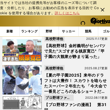
当サイトでは当社の提携先等がお客様のニーズ等について調
査・分析したり、お客様にお勧めの広告を表⽰する⽬的で Co
閉じ
okie を使⽤する場合があります。
詳しくはこちら
る
マイペ
web Sportiva (webスポルティーバ)
検索
メニュ
we
ー
「#夏の甲子園」の最新ニュース・ 情報
b
ジ
新着
ランキング
野球
サッカー
競馬
ゴル
ス
高校野球他
2025.11.17更新
ポ
ル
【高校野球】金村義明がセンバツ
テ
で見た"スゴすぎる槙原寛己"「甲
ィ
子園の大観衆が静まり返った」
ー
バ
高校野球他
2025.08.27更新
【夏の甲子園2025】来年のドラ
フトは大豊作！ スカウトを唸らせ
たスーパー２年生たち 「今大会で
一番見どころのあるショートだっ
た」
プロ野球ファン
2022.08.11更新
の漫画
【プロ野球ファンの漫画】 第31