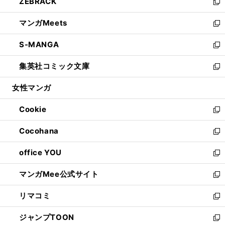
ZEBRACK
く
で
ド
ィ
い
新
開
ウ
ン
ウ
し
マンガMeets
く
で
ド
ィ
い
新
開
ウ
ン
ウ
し
S-MANGA
く
で
ド
ィ
い
新
開
ウ
ン
ウ
し
集英社コミック文庫
く
で
ド
ィ
い
新
開
ウ
ン
ウ
し
女性マンガ
く
で
ド
ィ
い
開
ウ
ン
ウ
Cookie
く
で
ド
ィ
新
開
ウ
ン
し
Cocohana
く
で
ド
い
新
開
ウ
ウ
し
office YOU
く
で
ィ
い
新
開
ン
ウ
し
マンガMee公式サイト
く
ド
ィ
い
新
ウ
ン
ウ
し
リマコミ
で
ド
ィ
い
新
開
ウ
ン
ウ
し
ジャンプTOON
く
で
ド
ィ
い
新