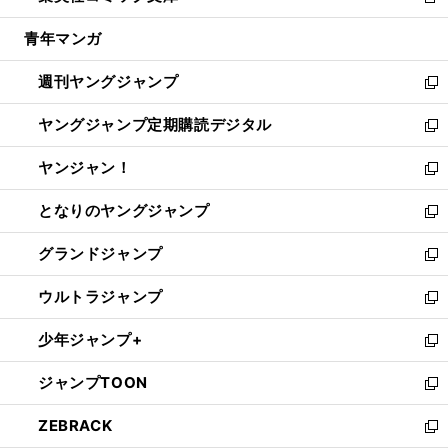
新
開
ウ
ン
ウ
し
青年マンガ
く
で
ド
ィ
い
開
ウ
ン
ウ
週刊ヤングジャンプ
く
で
ド
ィ
新
開
ウ
ン
し
ヤングジャンプ定期購読デジタル
く
で
ド
い
新
開
ウ
ウ
し
ヤンジャン！
く
で
ィ
い
新
開
ン
ウ
し
となりのヤングジャンプ
く
ド
ィ
い
新
ウ
ン
ウ
し
グランドジャンプ
で
ド
ィ
い
新
開
ウ
ン
ウ
し
ウルトラジャンプ
く
で
ド
ィ
い
新
開
ウ
ン
ウ
し
少年ジャンプ+
く
で
ド
ィ
い
新
開
ウ
ン
ウ
し
ジャンプTOON
く
で
ド
ィ
い
新
開
ウ
ン
ウ
し
ZEBRACK
く
で
ド
ィ
い
新
開