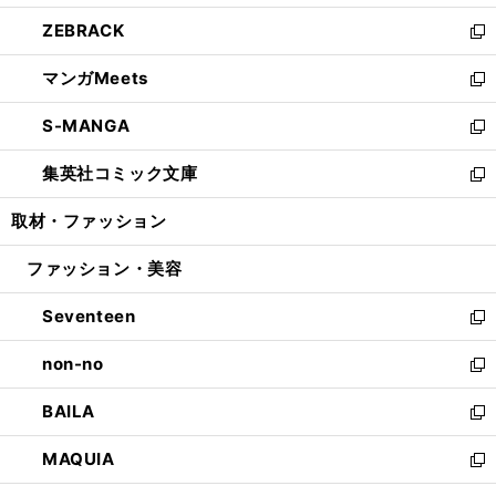
開
ウ
ン
ウ
し
ZEBRACK
く
で
ド
ィ
い
新
開
ウ
ン
ウ
し
マンガMeets
く
で
ド
ィ
い
新
開
ウ
ン
ウ
し
S-MANGA
く
で
ド
ィ
い
新
開
ウ
ン
ウ
し
集英社コミック文庫
く
で
ド
ィ
い
新
開
ウ
ン
ウ
し
取材・ファッション
く
で
ド
ィ
い
開
ウ
ン
ウ
ファッション・美容
く
で
ド
ィ
開
ウ
ン
Seventeen
く
で
ド
新
開
ウ
し
non-no
く
で
い
新
開
ウ
し
BAILA
く
ィ
い
新
ン
ウ
し
MAQUIA
ド
ィ
い
新
ウ
ン
ウ
し