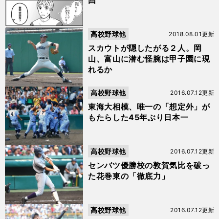
回
高校野球他
2018.08.01更新
スカウトが隠したがる２人。岡
山、富山に潜む怪腕は甲子園に現
れるか
高校野球他
2016.07.12更新
東海大相模、唯一の「想定外」が
もたらした45年ぶり日本一
高校野球他
2016.07.12更新
センバツ優勝校の敦賀気比を破っ
た花巻東の「徹底力」
高校野球他
2016.07.12更新