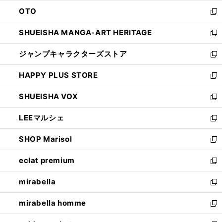
ウ
ン
OTO
で
ド
新
開
ウ
し
SHUEISHA MANGA-ART HERITAGE
く
で
い
新
開
ウ
し
ジャンプキャラクターズストア
く
ィ
い
新
ン
ウ
し
HAPPY PLUS STORE
ド
ィ
い
新
ウ
ン
ウ
し
SHUEISHA VOX
で
ド
ィ
い
新
開
ウ
ン
ウ
し
LEEマルシェ
く
で
ド
ィ
い
新
開
ウ
ン
ウ
し
SHOP Marisol
く
で
ド
ィ
い
新
開
ウ
ン
ウ
し
eclat premium
く
で
ド
ィ
い
新
開
ウ
ン
ウ
し
mirabella
く
で
ド
ィ
い
新
開
ウ
ン
ウ
し
mirabella homme
く
で
ド
ィ
い
新
開
ウ
ン
ウ
し