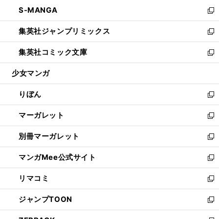
ウ
ン
ウ
し
S-MANGA
く
で
ド
ィ
い
新
開
ウ
ン
ウ
し
集英社ジャンプリミックス
く
で
ド
ィ
い
新
開
ウ
ン
ウ
し
集英社コミック文庫
く
で
ド
ィ
い
新
開
ウ
ン
ウ
し
少女マンガ
く
で
ド
ィ
い
開
ウ
ン
ウ
りぼん
く
で
ド
ィ
新
開
ウ
ン
し
マーガレット
く
で
ド
い
新
開
ウ
ウ
し
別冊マーガレット
く
で
ィ
い
新
開
ン
ウ
し
マンガMee公式サイト
く
ド
ィ
い
新
ウ
ン
ウ
し
リマコミ
で
ド
ィ
い
新
開
ウ
ン
ウ
し
ジャンプTOON
く
で
ド
ィ
い
新
開
ウ
ン
ウ
し