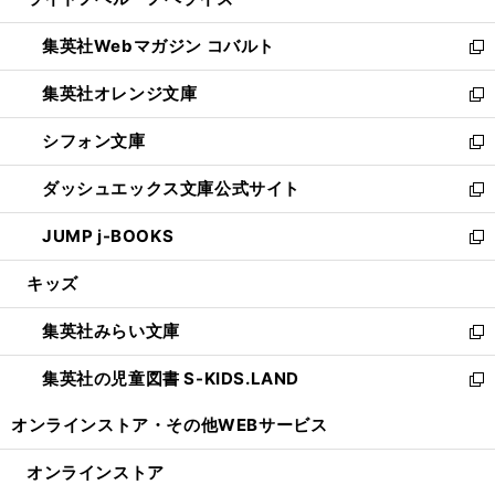
ド
ィ
い
開
ウ
ン
ウ
集英社Webマガジン コバルト
く
で
ド
ィ
新
開
ウ
ン
し
集英社オレンジ文庫
く
で
ド
い
新
開
ウ
ウ
し
シフォン文庫
く
で
ィ
い
新
開
ン
ウ
し
ダッシュエックス文庫公式サイト
く
ド
ィ
い
新
ウ
ン
ウ
し
JUMP j-BOOKS
で
ド
ィ
い
新
開
ウ
ン
ウ
し
キッズ
く
で
ド
ィ
い
開
ウ
ン
ウ
集英社みらい文庫
く
で
ド
ィ
新
開
ウ
ン
し
集英社の児童図書 S-KIDS.LAND
く
で
ド
い
新
開
ウ
ウ
し
オンラインストア・
その他WEBサービス
く
で
ィ
い
開
ン
ウ
オンラインストア
く
ド
ィ