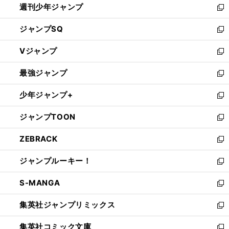
週刊少年ジャンプ
く
新
し
ジャンプSQ
い
新
ウ
し
Vジャンプ
ィ
い
新
ン
ウ
し
最強ジャンプ
ド
ィ
い
新
ウ
ン
ウ
し
少年ジャンプ+
で
ド
ィ
い
新
開
ウ
ン
ウ
し
ジャンプTOON
く
で
ド
ィ
い
新
開
ウ
ン
ウ
し
ZEBRACK
く
で
ド
ィ
い
新
開
ウ
ン
ウ
し
ジャンプルーキー！
く
で
ド
ィ
い
新
開
ウ
ン
ウ
し
S-MANGA
く
で
ド
ィ
い
新
開
ウ
ン
ウ
し
集英社ジャンプリミックス
く
で
ド
ィ
い
新
開
ウ
ン
ウ
し
集英社コミック文庫
く
で
ド
ィ
い