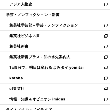
アジア人物史
く
で
ド
ィ
い
新
開
ウ
ン
ウ
し
学芸・ノンフィクション・新書
く
で
ド
ィ
い
開
ウ
ン
ウ
集英社学芸部 - 学芸・ノンフィクション
く
で
ド
ィ
新
開
ウ
ン
し
集英社ビジネス書
く
で
ド
い
新
開
ウ
ウ
し
集英社新書
く
で
ィ
い
新
開
ン
ウ
し
集英社新書プラス - 知の水先案内人
く
ド
ィ
い
新
ウ
ン
ウ
し
1日5分で、明日は変わる よみタイ yomitai
で
ド
ィ
い
新
開
ウ
ン
ウ
し
kotoba
く
で
ド
ィ
い
新
開
ウ
ン
ウ
し
e!集英社
く
で
ド
ィ
い
新
開
ウ
ン
ウ
し
情報・知識＆オピニオン imidas
く
で
ド
ィ
い
新
開
ウ
ン
ウ
し
ライトノベル・ノベライズ
く
で