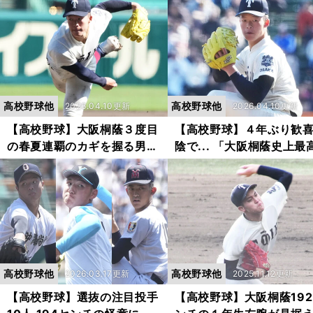
虎雅、コーチの肉声で追う敗
試合で終わったのか 西
戦の全貌
督が見つめていた現実
高校野球他
高校野球他
2026.04.10更新
2026.04.10更新
【高校野球】大阪桐蔭３度目
【高校野球】４年ぶり歓
の春夏連覇のカギを握る男
陰で... 「大阪桐蔭史上最
歓喜の陰で進んでいたエース
の投手になるかも」と評
再生の物語
た吉岡貫介はなぜ決勝で
しなかったのか？
高校野球他
高校野球他
2026.03.17更新
2025.11.12更新
【高校野球】選抜の注目投手
【高校野球】大阪桐蔭19