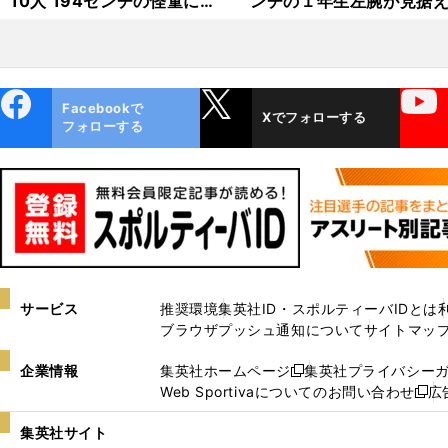
10人 194センチの怪童に最
ンチの１年生左腕が見据
速154キロ右腕など怪物候補
未来 川本晴大「ストレ
が目白押し
で押していける投手に」
ebo
X
YouTube
Facebookで
Xでフォローする
ok
フォローする
サービス
推奨環境
集英社ID・スポルティーバIDとは
ブラウザプッシュ通知について
サイトマッ
企業情報
集英社ホームページ
集英社プライバシー
新
Web Sportivaについてのお問い合わせ
広
し
新
い
し
集英社サイト
ウ
い