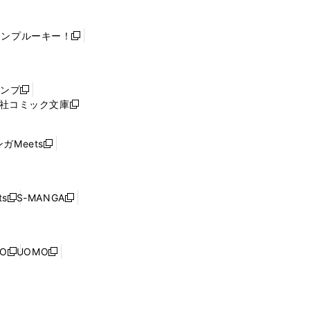
ャンプルーキー！
新
し
い
ウ
ャンプ
新
ィ
社コミック文庫
し
新
ン
い
し
ド
ウ
い
ウ
ガMeets
新
ィ
ウ
で
し
ン
ィ
開
い
ド
ン
く
ウ
ウ
ド
s
S-MANGA
新
新
ィ
で
ウ
し
し
ン
開
で
い
い
ド
く
開
ウ
ウ
ウ
NO
UOMO
く
新
新
ィ
ィ
で
し
し
ン
ン
開
い
い
ド
ド
く
ウ
ウ
ウ
ウ