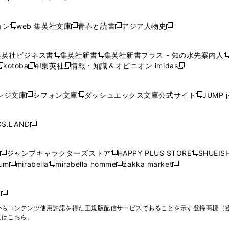
ィ
ィ
ィ
ィ
ィ
で
で
で
で
し
し
し
ン
ン
ン
ン
ン
開
開
開
開
い
い
い
ド
ド
ド
ド
ド
ョン
web 集英社文庫
青春と読書
アジア人物史
く
く
く
く
新
新
新
新
ウ
ウ
ウ
ウ
ウ
ウ
ウ
ウ
し
し
し
し
ィ
ィ
ィ
で
で
で
で
で
い
い
い
い
ン
ン
ン
集英社ビジネス書
集英社新書
集英社新書プラス - 知の水先案内人
開
開
開
開
開
新
新
新
ウ
ウ
ウ
ウ
ド
ド
ド
kotoba
e!集英社
情報・知識＆オピニオン imidas
く
く
く
く
く
新
し
新
し
新
ィ
ィ
ィ
ィ
ウ
ウ
ウ
し
し
い
し
い
し
ン
ン
ン
ン
で
で
で
い
い
ウ
い
ウ
い
ド
ド
ド
ド
ンジ文庫
シフォン文庫
ダッシュエックス文庫公式サイト
JUMP 
開
開
開
新
新
新
ウ
ウ
ィ
ウ
ィ
ウ
ウ
ウ
ウ
ウ
く
く
く
し
し
し
ィ
ィ
ン
ィ
ン
ィ
で
で
で
で
い
い
い
ン
ン
ド
ン
ド
ン
S.LAND
開
開
開
開
新
ウ
ウ
ウ
ド
ド
ウ
ド
ウ
ド
く
く
く
く
し
ィ
ィ
ィ
ウ
ウ
で
ウ
で
ウ
い
ン
ン
ン
ジャンプキャラクターズストア
HAPPY PLUS STORE
SHUEIS
で
で
開
で
開
で
新
新
新
ウ
ド
ド
ド
ium
mirabella
mirabella homme
zakka market
開
開
く
開
く
開
し
新
新
新
し
新
し
ィ
ウ
ウ
ウ
く
く
く
く
い
し
し
い
し
し
い
ン
で
で
で
ウ
い
い
ウ
い
い
ウ
ド
ボ
開
開
開
新
ィ
ウ
ウ
ィ
ウ
ウ
ィ
ウ
く
く
く
し
らコンテンツ使用許諾を得た正規版配信サービスであることを示す登録商標（登録番
ン
ィ
ィ
ン
ィ
ィ
ン
で
い
覧はこちら。
ド
ン
ン
ド
ン
ン
ド
開
ウ