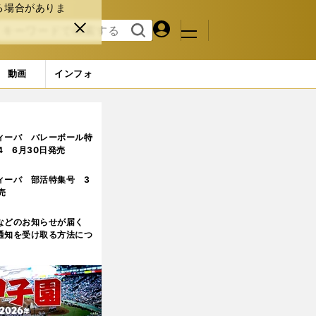
る場合がありま
マイペ
閉じ
検索
メニュ
ー
る
す
ジ
る
動画
インフォ
ィーバ バレーボール特
.4 6月30日発売
ィーバ 部活特集号 3
売
などのお知らせが届く
通知を受け取る方法につ