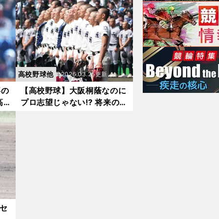
谷監
蔭の夏が始まる
高校野球他
2026.03.25更新
喜の
【高校野球】大阪桐蔭なのに
高
プロ志望じゃない⁉︎ 将来の夢
され
に「社会人野球」と記した５
登板
人の精鋭が明かしたリアル
2セ