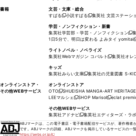
ィ
ウ
ィ
ィ
ィ
で
ウ
で
で
し
し
ン
ィ
ン
ン
ン
書籍
文芸・文庫・総合
開
で
開
開
い
い
ド
ン
ド
ド
ド
すばる
小説すばる
集英社 文芸ステーシ
く
開
く
く
新
新
ウ
ウ
ウ
ド
ウ
ウ
ウ
く
し
し
ィ
ィ
学芸・ノンフィクション・新書
で
ウ
で
で
で
い
い
ン
ン
集英社学芸部 - 学芸・ノンフィクション
開
で
開
開
開
新
ウ
ウ
ド
ド
1日5分で、明日は変わる よみタイ yomitai
く
開
く
く
く
し
新
ィ
ィ
ウ
ウ
く
い
ン
ン
ライトノベル・ノベライズ
で
で
ウ
ド
ド
集英社Webマガジン コバルト
集英社オレ
開
開
新
ィ
ウ
ウ
く
く
し
ン
キッズ
で
で
い
ド
集英社みらい文庫
集英社の児童図書 S-KID
開
開
新
ウ
ウ
く
く
し
ィ
オンラインストア・
オンラインストア
で
い
ン
その他WEBサービス
OTO
SHUEISHA MANGA-ART HERITAGE
開
新
ウ
ド
LEEマルシェ
SHOP Marisol
eclat prem
く
し
新
新
ィ
ウ
い
し
し
ン
その他WEBサービス
で
ウ
い
い
ド
集英社アドナビ
集英社エディターズ・ラ
開
新
ィ
ウ
ウ
ウ
く
し
ABJマークは、この電子書店・電子書籍配信サービスが、著作権者か
ン
ィ
ィ
で
い
です。ABJマークの詳細、ABJマークを掲示しているサービスの一
ド
ン
ン
開
https://aebs.or.jp/
ウ
新