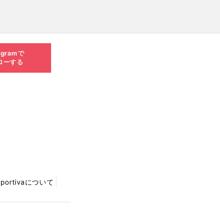
agramで
ローする
Sportivaについて