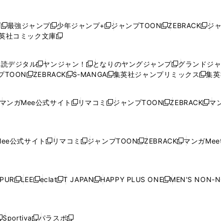
プ
最強ジャンプ
少年ジャンプ+
ジャンプTOON
ZEBRACK
ジ
新
新
新
新
新
英社コミック文庫
し
新
し
し
し
し
い
い
し
い
い
い
ウ
ウ
い
ウ
ウ
ウ
購読デジタル
ヤンジャン！
となりのヤングジャンプ
グランドジ
新
新
新
ィ
ィ
ウ
ィ
ィ
ィ
プTOON
ZEBRACK
S-MANGA
集英社ジャンプリミックス
集英
新
し
新
し
新
し
新
ン
ン
ィ
ン
ン
ン
し
い
し
い
し
い
し
ド
ド
ン
ド
ド
ド
い
ウ
い
ウ
い
ウ
い
ウ
ウ
ド
ウ
ウ
ウ
マンガMee公式サイト
リマコミ
ジャンプTOON
ZEBRACK
マン
新
新
新
新
ウ
ィ
ウ
ィ
ウ
ィ
ウ
で
で
ウ
で
で
で
し
し
し
し
し
ィ
ン
ィ
ン
ィ
ン
ィ
開
開
で
開
開
開
い
い
い
い
い
ン
ド
ン
ド
ン
ド
ン
く
く
開
く
く
く
ウ
ウ
ウ
ウ
ウ
ド
ウ
ド
ウ
ド
ウ
ド
ee公式サイト
リマコミ
ジャンプTOON
ZEBRACK
マンガMeet
く
新
新
新
新
ィ
ィ
ィ
ィ
ィ
ウ
で
ウ
で
ウ
で
ウ
し
し
し
し
ン
ン
ン
ン
ン
で
開
で
開
で
開
で
い
い
い
い
ド
ド
ド
ド
ド
開
く
開
く
開
く
開
ウ
ウ
ウ
ウ
ウ
ウ
ウ
ウ
ウ
PUR
LEE
eclat
T JAPAN
HAPPY PLUS ONE
MEN'S NON-
く
く
く
く
新
新
新
新
新
ィ
ィ
ィ
ィ
で
で
で
で
で
し
し
し
し
し
ン
ン
ン
ン
開
開
開
開
開
い
い
い
い
い
ド
ド
ド
ド
く
く
く
く
く
ウ
ウ
ウ
ウ
ウ
ウ
ウ
ウ
ウ
Sportiva
パラスポ
新
新