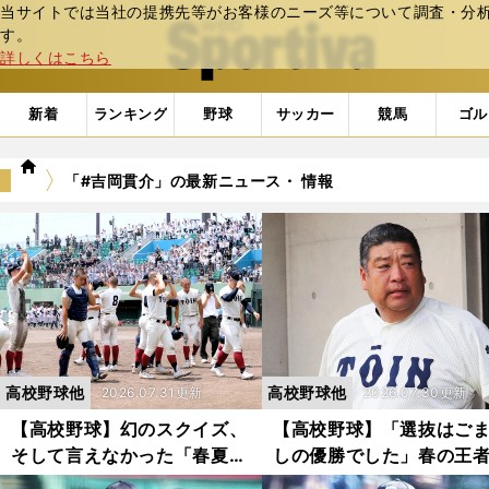
当サイトでは当社の提携先等がお客様のニーズ等について調査・分析し
web Sportiva (webスポルティーバ)
す。
詳しくはこちら
新着
ランキング
野球
サッカー
競馬
ゴル
we
「#吉岡貫介」の最新ニュース・ 情報
b
ス
ポ
ル
テ
ィ
ー
バ
高校野球他
高校野球他
2026.07.31更新
2026.07.30更新
【高校野球】幻のスクイズ、
【高校野球】「選抜はご
そして言えなかった「春夏連
しの優勝でした」春の王
覇」 大阪桐蔭の主将・黒川
大阪桐蔭の夏はなぜわず