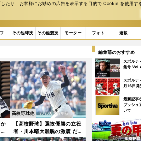
たり、お客様にお勧めの広告を表⽰する⽬的で Cookie を使⽤す
フ
その他球技
その他競技
モーター
フォト
連載
編集部のおすすめ
スポルテ
集号 Vol
スポルテ
月16日発
最新記事
プッシュ
いて
高校野球他
2026.07.29更新
まか
【高校野球】選抜優勝の立役
者・
者・川本晴大離脱の激震 だ
か３
からこそ負けられない大阪桐