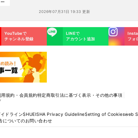
える
ート
2026年07月31日 19:33 更新
Instagra
LINE
YouTubeで
LINEで
Inst
m
チャンネル登録
アカウント追加
フォ
利用規約・会員規約
特定商取引法に基づく表示・その他の事項
プ
ガイドライン
SHUEISHA Privacy Guideline
Setting of Cookies
web 
告についてのお問い合わせ