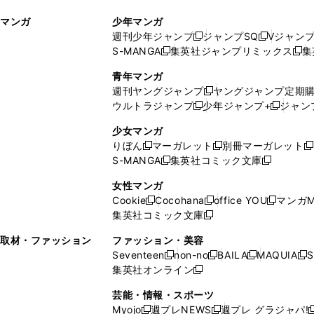
ィ
ウ
マンガ
少年マンガ
ン
ィ
週刊少年ジャンプ
ジャンプSQ
Vジャン
ド
ン
新
新
S-MANGA
集英社ジャンプリミックス
集
ウ
ド
新
し
し
新
で
ウ
し
い
い
し
青年マンガ
開
で
い
ウ
ウ
い
週刊ヤングジャンプ
ヤングジャンプ定期
新
く
開
ウ
ィ
ィ
ウ
ウルトラジャンプ
少年ジャンプ+
ジャン
新
し
新
く
ィ
ン
ン
ィ
し
い
し
ン
ド
ド
ン
少女マンガ
い
ウ
い
ド
ウ
ウ
ド
りぼん
マーガレット
別冊マーガレット
新
新
新
ウ
ィ
ウ
ウ
で
で
ウ
S-MANGA
集英社コミック文庫
し
新
し
新
ィ
ン
ィ
で
開
開
で
い
し
い
し
ン
ド
ン
女性マンガ
開
く
く
開
ウ
い
ウ
い
ド
ウ
ド
Cookie
Cocohana
office YOU
マンガM
く
く
新
新
新
ィ
ウ
ィ
ウ
ウ
で
ウ
集英社コミック文庫
し
新
し
し
ン
ィ
ン
ィ
で
開
で
い
し
い
い
ド
ン
ド
ン
取材・ファッション
ファッション・美容
開
く
開
ウ
い
ウ
ウ
ウ
ド
ウ
ド
Seventeen
non-no
BAILA
MAQUIA
S
く
く
新
新
新
新
ィ
ウ
ィ
ィ
で
ウ
で
ウ
集英社オンライン
し
新
し
し
し
ン
ィ
ン
ン
開
で
開
で
い
し
い
い
い
ド
ン
ド
ド
芸能・情報・スポーツ
く
開
く
開
ウ
い
ウ
ウ
ウ
ウ
ド
ウ
ウ
Myojo
週プレNEWS
週プレ グラジャパ!
く
く
新
新
新