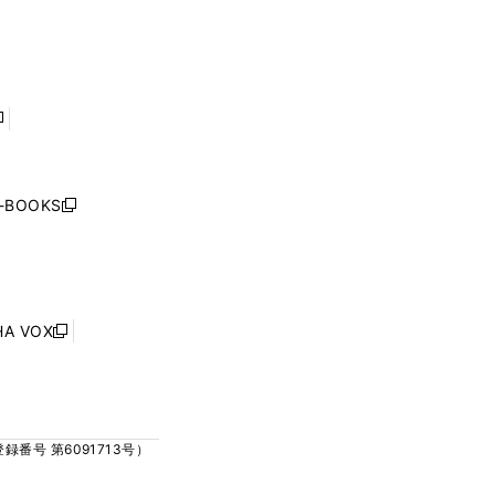
ィ
ィ
で
で
ン
ン
開
開
ド
ド
く
く
ウ
ウ
で
で
開
開
く
く
し
い
ウ
j-BOOKS
新
ィ
し
ン
い
ド
ウ
ウ
ィ
で
ン
HA VOX
開
新
ド
く
し
ウ
い
で
ウ
開
ィ
く
号 第6091713号）
ン
ド