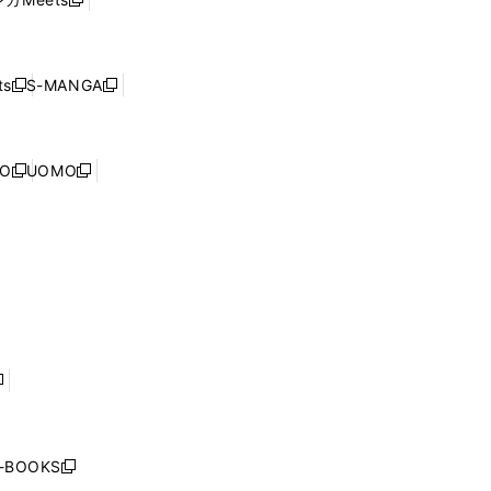
新
ィ
ウ
で
し
ン
ィ
開
い
ド
ン
く
ウ
ウ
ド
s
S-MANGA
新
新
ィ
で
ウ
し
し
ン
開
で
い
い
ド
く
開
ウ
ウ
ウ
NO
UOMO
く
新
新
ィ
ィ
で
し
し
ン
ン
開
い
い
ド
ド
く
ウ
ウ
ウ
ウ
ィ
ィ
で
で
ン
ン
開
開
ド
ド
く
く
ウ
ウ
で
で
開
開
く
く
し
い
ウ
j-BOOKS
新
ィ