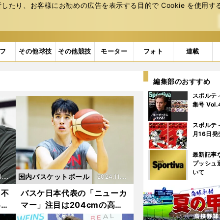
たり、お客様にお勧めの広告を表⽰する⽬的で Cookie を使⽤す
フ
その他球技
その他競技
モーター
フォト
連載
編集部のおすすめ
スポルテ
集号 Vol
スポルテ
月16日発
最新記事
プッシュ
いて
国内バスケットボール
1.2
2024.11.2
0更新
に不
バスケ日本代表の「ニューカ
いた
マー」注目は204cmの高校
勇輝
生ビッグマン ダイブも3P