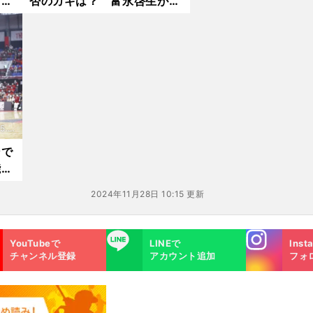
プレ
否のカギは？ 富永啓生が体
らい
現するチームのスタイル
つも
5.1
ンで
能た
「関
2024年11月28日 10:15 更新
Instagra
LINE
YouTubeで
LINEで
Inst
m
チャンネル登録
アカウント追加
フォ