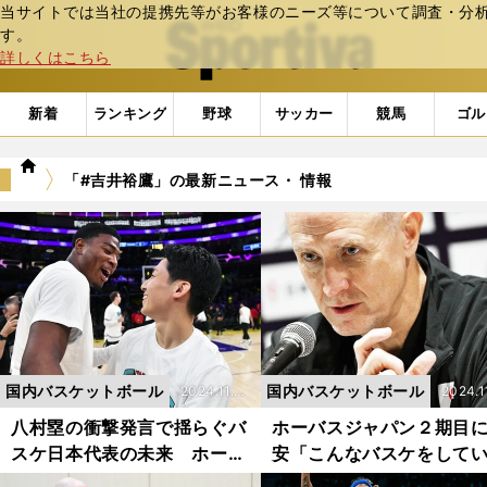
当サイトでは当社の提携先等がお客様のニーズ等について調査・分析し
web Sportiva (webスポルティーバ)
す。
詳しくはこちら
新着
ランキング
野球
サッカー
競馬
ゴル
we
「#吉井裕鷹」の最新ニュース・ 情報
b
ス
ポ
ル
テ
ィ
ー
バ
国内バスケットボール
国内バスケットボール
2024.11.2
2024.1
8更新
8更新
八村塁の衝撃発言で揺らぐバ
ホーバスジャパン２期目
スケ日本代表の未来 ホーバ
安「こんなバスケをして
スHCの求心力はいかに？
らダメ」 ネクスト河村