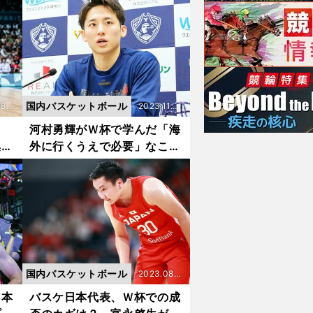
もできる期待の原石
国内バスケットボール
8.0
2023.11.0
2更新
ス
河村勇輝がＷ杯で学んだ「海
集長
外に行くうえで必要」なこ
括
と 日本バスケは世界基準に
いく
国内バスケットボール
2023.08.2
3更新
日本
バスケ日本代表、Ｗ杯での成