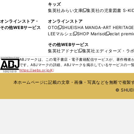
し
ン
キッズ
で
で
い
ド
集英社みらい文庫
集英社の児童図書 S-KID
開
開
新
ウ
ウ
く
く
し
ィ
オンラインストア・
オンラインストア
で
い
ン
その他WEBサービス
OTO
SHUEISHA MANGA-ART HERITAGE
開
新
ウ
ド
LEEマルシェ
SHOP Marisol
eclat prem
く
し
新
新
ィ
ウ
い
し
し
ン
その他WEBサービス
で
ウ
い
い
ド
集英社アドナビ
集英社エディターズ・ラ
開
新
ィ
ウ
ウ
ウ
く
し
ABJマークは、この電子書店・電子書籍配信サービスが、著作権者か
ン
ィ
ィ
で
い
です。ABJマークの詳細、ABJマークを掲示しているサービスの一
ド
ン
ン
開
https://aebs.or.jp/
ウ
新
ウ
ド
ド
く
し
ィ
で
ウ
ウ
い
本ホームページに記載の文章・画像・写真などを無断で複製す
ン
開
で
で
ウ
ド
© SHUEIS
ィ
く
開
開
ン
ウ
く
く
ド
で
ウ
開
で
開
く
く