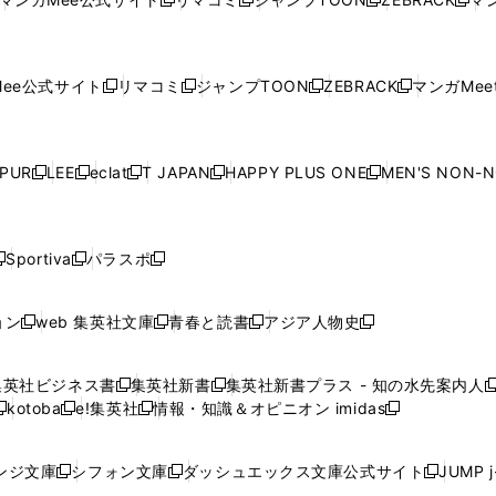
新
新
新
新
ウ
ィ
ウ
ィ
ウ
ィ
ウ
で
で
ウ
で
で
で
し
し
し
し
し
ィ
ン
ィ
ン
ィ
ン
ィ
開
開
で
開
開
開
い
い
い
い
い
ン
ド
ン
ド
ン
ド
ン
く
く
開
く
く
く
ウ
ウ
ウ
ウ
ウ
ド
ウ
ド
ウ
ド
ウ
ド
ee公式サイト
リマコミ
ジャンプTOON
ZEBRACK
マンガMeet
く
新
新
新
新
ィ
ィ
ィ
ィ
ィ
ウ
で
ウ
で
ウ
で
ウ
し
し
し
し
ン
ン
ン
ン
ン
で
開
で
開
で
開
で
い
い
い
い
ド
ド
ド
ド
ド
開
く
開
く
開
く
開
ウ
ウ
ウ
ウ
ウ
ウ
ウ
ウ
ウ
PUR
LEE
eclat
T JAPAN
HAPPY PLUS ONE
MEN'S NON-
く
く
く
く
新
新
新
新
新
ィ
ィ
ィ
ィ
で
で
で
で
で
し
し
し
し
し
ン
ン
ン
ン
開
開
開
開
開
い
い
い
い
い
ド
ド
ド
ド
く
く
く
く
く
ウ
ウ
ウ
ウ
ウ
ウ
ウ
ウ
ウ
Sportiva
パラスポ
新
新
ィ
ィ
ィ
ィ
ィ
で
で
で
で
し
し
し
ン
ン
ン
ン
ン
開
開
開
開
い
い
い
ド
ド
ド
ド
ド
ョン
web 集英社文庫
青春と読書
アジア人物史
く
く
く
く
新
新
新
新
ウ
ウ
ウ
ウ
ウ
ウ
ウ
ウ
し
し
し
し
ィ
ィ
ィ
で
で
で
で
で
い
い
い
い
ン
ン
ン
集英社ビジネス書
集英社新書
集英社新書プラス - 知の水先案内人
開
開
開
開
開
新
新
新
ウ
ウ
ウ
ウ
ド
ド
ド
kotoba
e!集英社
情報・知識＆オピニオン imidas
く
く
く
く
く
新
し
新
し
新
ィ
ィ
ィ
ィ
ウ
ウ
ウ
し
し
い
し
い
し
ン
ン
ン
ン
で
で
で
い
い
ウ
い
ウ
い
ド
ド
ド
ド
ンジ文庫
シフォン文庫
ダッシュエックス文庫公式サイト
JUMP 
開
開
開
新
新
新
ウ
ウ
ィ
ウ
ィ
ウ
ウ
ウ
ウ
ウ
く
く
く