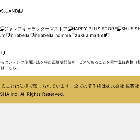
し
し
し
ィ
ィ
ン
ィ
ン
ィ
で
で
で
で
い
い
い
ン
ン
ド
ン
ド
ン
S.LAND
開
開
開
開
新
ウ
ウ
ウ
ド
ド
ウ
ド
ウ
ド
く
く
く
く
し
ィ
ィ
ィ
ウ
ウ
で
ウ
で
ウ
い
ン
ン
ン
ジャンプキャラクターズストア
HAPPY PLUS STORE
SHUEIS
で
で
開
で
開
で
新
新
新
ウ
ド
ド
ド
ium
mirabella
mirabella homme
zakka market
開
開
く
開
く
開
し
新
新
新
し
新
し
ィ
ウ
ウ
ウ
く
く
く
く
い
し
し
い
し
し
い
ン
で
で
で
ウ
い
い
ウ
い
い
ウ
ド
ボ
開
開
開
新
ィ
ウ
ウ
ィ
ウ
ウ
ィ
ウ
く
く
く
し
らコンテンツ使用許諾を得た正規版配信サービスであることを示す登録商標（登録番
ン
ィ
ィ
ン
ィ
ィ
ン
で
い
覧はこちら。
ド
ン
ン
ド
ン
ン
ド
開
ウ
ウ
ド
ド
ウ
ド
ド
ウ
く
ィ
で
ウ
ウ
で
ウ
ウ
で
ることは法律で禁じられています。全ての著作権は株式会社 集英社
ン
開
で
で
開
で
で
開
ド
HA Inc. All Rights Reserved.
く
開
開
く
開
開
く
ウ
く
く
く
く
で
開
く