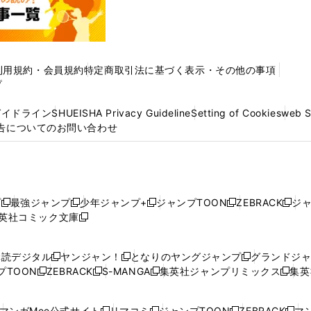
利用規約・会員規約
特定商取引法に基づく表示・その他の事項
プ
ガイドライン
SHUEISHA Privacy Guideline
Setting of Cookies
web 
告についてのお問い合わせ
プ
最強ジャンプ
少年ジャンプ+
ジャンプTOON
ZEBRACK
ジ
新
新
新
新
新
英社コミック文庫
し
新
し
し
し
し
い
い
し
い
い
い
ウ
ウ
い
ウ
ウ
ウ
購読デジタル
ヤンジャン！
となりのヤングジャンプ
グランドジ
新
新
新
ィ
ィ
ウ
ィ
ィ
ィ
プTOON
ZEBRACK
S-MANGA
集英社ジャンプリミックス
集英
新
し
新
し
新
し
新
ン
ン
ィ
ン
ン
ン
し
い
し
い
し
い
し
ド
ド
ン
ド
ド
ド
い
ウ
い
ウ
い
ウ
い
ウ
ウ
ド
ウ
ウ
ウ
マンガMee公式サイト
リマコミ
ジャンプTOON
ZEBRACK
マン