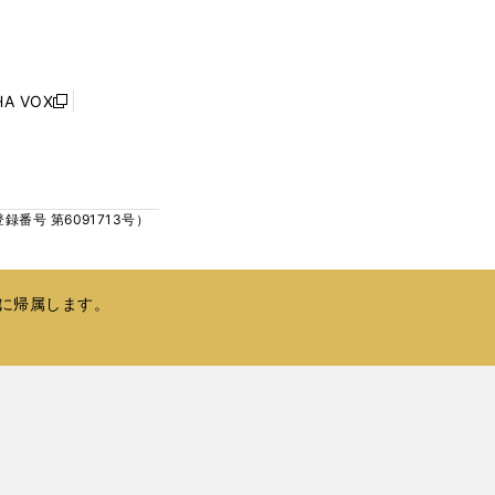
し
ン
い
ド
ウ
ウ
ィ
で
ン
HA VOX
開
新
ド
く
し
ウ
い
で
ウ
開
ィ
く
号 第6091713号）
ン
ド
ウ
で
に帰属します。
開
く