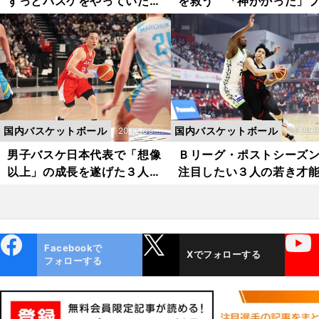
ずっとバスケをやっていた
を救う 「神がかった」
い」感動を与えてくれたホー
ーに渡邊雄太は「これく
バスジャパンの「旅」はまだ
できて当然」だから「い
終わらない
やってくれ、マコ！」
国内バスケットボール
国内バスケットボール
2022.09.0
2022.0
4更新
1更新
男子バスケ日本代表で「想像
Ｂリーグ・ポストシーズ
以上」の成長を遂げた３人。
注目したい３人の若き才
八村塁や渡邊雄太を入れてど
ち。大ケガからの復活、
こまでレベルアップできるか
西人」、悪魔の左手...
ebo
X
YouTube
Facebookで
Xでフォローする
ok
フォローする