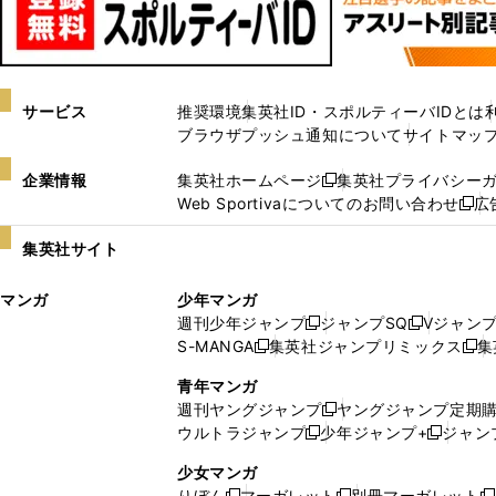
サービス
推奨環境
集英社ID・スポルティーバIDとは
ブラウザプッシュ通知について
サイトマッ
企業情報
集英社ホームページ
集英社プライバシー
新
Web Sportivaについてのお問い合わせ
広
し
新
い
し
集英社サイト
ウ
い
ィ
ウ
マンガ
少年マンガ
ン
ィ
週刊少年ジャンプ
ジャンプSQ
Vジャン
ド
ン
新
新
S-MANGA
集英社ジャンプリミックス
集
ウ
ド
新
し
し
新
で
ウ
し
い
い
し
青年マンガ
開
で
い
ウ
ウ
い
週刊ヤングジャンプ
ヤングジャンプ定期
新
く
開
ウ
ィ
ィ
ウ
ウルトラジャンプ
少年ジャンプ+
ジャン
新
し
新
く
ィ
ン
ン
ィ
し
い
し
ン
ド
ド
ン
少女マンガ
い
ウ
い
ド
ウ
ウ
ド
りぼん
マーガレット
別冊マーガレット