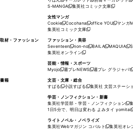
新
新
新
ウ
ィ
ウ
ウ
で
で
ウ
S-MANGA
集英社コミック文庫
し
新
し
新
ィ
ン
ィ
で
開
開
で
い
し
い
し
ン
ド
ン
女性マンガ
開
く
く
開
ウ
い
ウ
い
ド
ウ
ド
Cookie
Cocohana
office YOU
マンガM
く
く
新
新
新
ィ
ウ
ィ
ウ
ウ
で
ウ
集英社コミック文庫
し
新
し
し
ン
ィ
ン
ィ
で
開
で
い
し
い
い
ド
ン
ド
ン
取材・ファッション
ファッション・美容
開
く
開
ウ
い
ウ
ウ
ウ
ド
ウ
ド
Seventeen
non-no
BAILA
MAQUIA
S
く
く
新
新
新
新
ィ
ウ
ィ
ィ
で
ウ
で
ウ
集英社オンライン
し
新
し
し
し
ン
ィ
ン
ン
開
で
開
で
い
し
い
い
い
ド
ン
ド
ド
芸能・情報・スポーツ
く
開
く
開
ウ
い
ウ
ウ
ウ
ウ
ド
ウ
ウ
Myojo
週プレNEWS
週プレ グラジャパ!
く
く
新
新
新
ィ
ウ
ィ
ィ
ィ
で
ウ
で
で
し
し
ン
ィ
ン
ン
ン
書籍
文芸・文庫・総合
開
で
開
開
い
い
ド
ン
ド
ド
ド
すばる
小説すばる
集英社 文芸ステーシ
く
開
く
く
新
新
ウ
ウ
ウ
ド
ウ
ウ
ウ
く
し
し
ィ
ィ
学芸・ノンフィクション・新書
で
ウ
で
で
で
い
い
ン
ン
集英社学芸部 - 学芸・ノンフィクション
開
で
開
開
開
新
ウ
ウ
ド
ド
1日5分で、明日は変わる よみタイ yomitai
く
開
く
く
く
し
新
ィ
ィ
ウ
ウ
く
い
ン
ン
ライトノベル・ノベライズ
で
で
ウ
ド
ド
集英社Webマガジン コバルト
集英社オレ
開
開
新
ィ
ウ
ウ
く
く