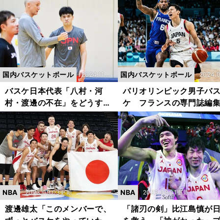
は育つのか
国内バスケットボール
国内バスケットボール
2024.11.2
2024.0
0更新
9更新
バスケ日本代表「八村・河
パリオリンピック男子バ
村・渡邊の不在」をどうす
ケ フランスの専門誌編
る ホーバスHC２期目の新
がホーバスジャパンを総
たなキーマンは？
「戦う術をもっと学んで
必要がある」
NBA
NBA
2023.09.03更新
2023.09.01更新
渡邊雄太「このメンバーで、
「諸刃の剣」比江島慎が