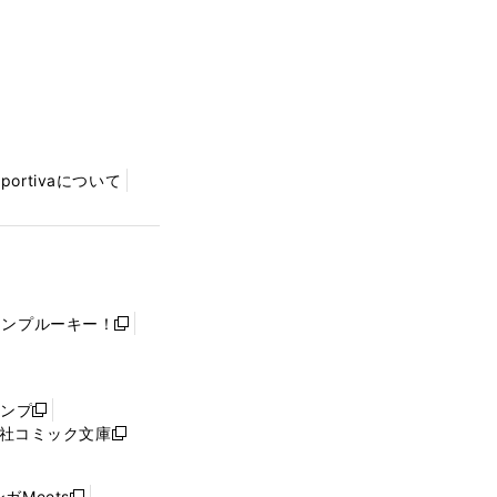
Sportivaについて
ャンプルーキー！
新
し
い
ウ
ャンプ
新
ィ
社コミック文庫
し
新
ン
い
し
ド
ウ
い
ウ
ガMeets