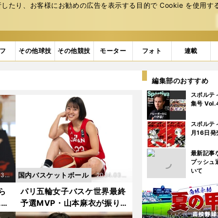
たり、お客様にお勧めの広告を表⽰する⽬的で Cookie を使⽤す
フ
その他球技
その他競技
モーター
フォト
連載
編集部のおすすめ
スポルテ
集号 Vol
スポルテ
月16日発
最新記事
プッシュ
いて
国内バスケットボール
3.1
2024.03.1
9更新
ら
パリ五輪女子バスケ世界最終
.女
予選MVP・山本麻衣が振り
の立
返る、あのプレー「ルーズボ