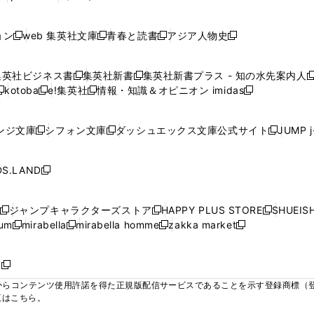
ィ
ィ
ィ
ィ
ィ
で
で
で
で
し
し
し
ン
ン
ン
ン
ン
開
開
開
開
い
い
い
ド
ド
ド
ド
ド
ョン
web 集英社文庫
青春と読書
アジア人物史
く
く
く
く
新
新
新
新
ウ
ウ
ウ
ウ
ウ
ウ
ウ
ウ
し
し
し
し
ィ
ィ
ィ
で
で
で
で
で
い
い
い
い
ン
ン
ン
集英社ビジネス書
集英社新書
集英社新書プラス - 知の水先案内人
開
開
開
開
開
新
新
新
ウ
ウ
ウ
ウ
ド
ド
ド
kotoba
e!集英社
情報・知識＆オピニオン imidas
く
く
く
く
く
新
し
新
し
新
ィ
ィ
ィ
ィ
ウ
ウ
ウ
し
し
い
し
い
し
ン
ン
ン
ン
で
で
で
い
い
ウ
い
ウ
い
ド
ド
ド
ド
ンジ文庫
シフォン文庫
ダッシュエックス文庫公式サイト
JUMP 
開
開
開
新
新
新
ウ
ウ
ィ
ウ
ィ
ウ
ウ
ウ
ウ
ウ
く
く
く
し
し
し
ィ
ィ
ン
ィ
ン
ィ
で
で
で
で
い
い
い
ン
ン
ド
ン
ド
ン
S.LAND
開
開
開
開
新
ウ
ウ
ウ
ド
ド
ウ
ド
ウ
ド
く
く
く
く
し
ィ
ィ
ィ
ウ
ウ
で
ウ
で
ウ
い
ン
ン
ン
ジャンプキャラクターズストア
HAPPY PLUS STORE
SHUEIS
で
で
開
で
開
で
新
新
新
ウ
ド
ド
ド
ium
mirabella
mirabella homme
zakka market
開
開
く
開
く
開
し
新
新
新
し
新
し
ィ
ウ
ウ
ウ
く
く
く
く
い
し
し
い
し
し
い
ン
で
で
で
ウ
い
い
ウ
い
い
ウ
ド
ボ
開
開
開
新
ィ
ウ
ウ
ィ
ウ
ウ
ィ
ウ
く
く
く
し
らコンテンツ使用許諾を得た正規版配信サービスであることを示す登録商標（登録番
ン
ィ
ィ
ン
ィ
ィ
ン
で
い
覧はこちら。
ド
ン
ン
ド
ン
ン
ド
開
ウ