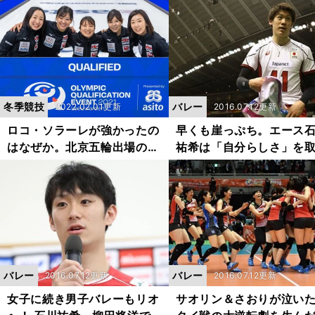
できたワケ
役者が目指すさらなる高
冬季競技
バレー
2022.02.01更新
2016.07.12更新
ロコ・ソラーレが強かったの
早くも崖っぷち。エース
はなぜか。北京五輪出場の立
祐希は「自分らしさ」を
役者となったセカンド・鈴木
戻せるか
の際立ったプレー
バレー
バレー
2016.07.12更新
2016.07.12更新
女子に続き男子バレーもリオ
サオリン＆さおりが泣い