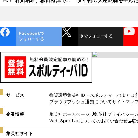
へ！ 石川祐希、柳田将洋で
タイ戦の大逆転劇を生ん
突破口を開く
ダリストの底力
ebo
X
YouTube
Facebookで
Xでフォローする
ok
フォローする
サービス
推奨環境
集英社ID・スポルティーバIDとは
ブラウザプッシュ通知について
サイトマッ
企業情報
集英社ホームページ
集英社プライバシー
新
Web Sportivaについてのお問い合わせ
広
し
新
い
し
集英社サイト
ウ
い