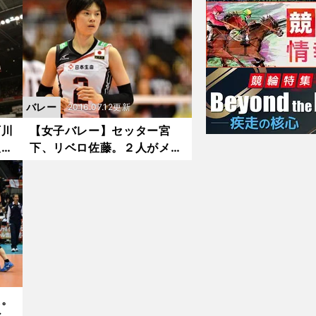
み
ールは本能、シュートは冷静
に打ちました」
バレー
2016.07.12更新
石川
【女子バレー】セッター宮
取り
下、リベロ佐藤。２人がメダ
ル獲りの軸になる
た。