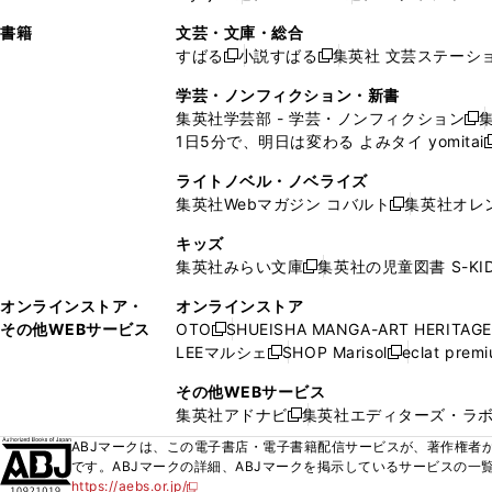
ィ
ウ
ィ
ィ
ィ
で
ウ
で
で
し
し
ン
ィ
ン
ン
ン
書籍
文芸・文庫・総合
開
で
開
開
い
い
ド
ン
ド
ド
ド
すばる
小説すばる
集英社 文芸ステーシ
く
開
く
く
新
新
ウ
ウ
ウ
ド
ウ
ウ
ウ
く
し
し
ィ
ィ
学芸・ノンフィクション・新書
で
ウ
で
で
で
い
い
ン
ン
集英社学芸部 - 学芸・ノンフィクション
開
で
開
開
開
新
ウ
ウ
ド
ド
1日5分で、明日は変わる よみタイ yomitai
く
開
く
く
く
し
新
ィ
ィ
ウ
ウ
く
い
ン
ン
ライトノベル・ノベライズ
で
で
ウ
ド
ド
集英社Webマガジン コバルト
集英社オレ
開
開
新
ィ
ウ
ウ
く
く
し
ン
キッズ
で
で
い
ド
集英社みらい文庫
集英社の児童図書 S-KID
開
開
新
ウ
ウ
く
く
し
ィ
オンラインストア・
オンラインストア
で
い
ン
その他WEBサービス
OTO
SHUEISHA MANGA-ART HERITAGE
開
新
ウ
ド
LEEマルシェ
SHOP Marisol
eclat prem
く
し
新
新
ィ
ウ
い
し
し
ン
その他WEBサービス
で
ウ
い
い
ド
集英社アドナビ
集英社エディターズ・ラ
開
新
ィ
ウ
ウ
ウ
く
し
ABJマークは、この電子書店・電子書籍配信サービスが、著作権者か
ン
ィ
ィ
で
い
です。ABJマークの詳細、ABJマークを掲示しているサービスの一
ド
ン
ン
開
https://aebs.or.jp/
ウ
新