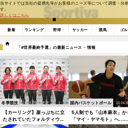
当サイトでは当社の提携先等がお客様のニーズ等について調査・分析し
web Sportiva (webスポルティーバ)
す。
詳しくはこちら
新着
ランキング
野球
サッカー
競馬
ゴル
we
「#世界最終予選」の最新ニュース・ 情報
b
ス
ポ
ル
テ
ィ
ー
バ
冬季競技
国内バスケットボール
2025.09.15更新
2024.0
9更新
【カーリング】崖っぷちに立
5人制でも「山本麻衣」か
たされていたフォルティウス
「マイ・ヤマモト」へ.....
が代表決定戦を制することが
子バスケ、パリ五輪出場