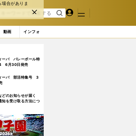
る場合がありま
マイペ
閉じ
検索
メニュ
ー
る
す
ジ
る
動画
インフォ
ィーバ バレーボール特
.4 6月30日発売
ィーバ 部活特集号 3
売
などのお知らせが届く
通知を受け取る方法につ