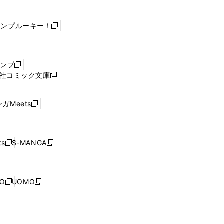
ャンプルーキー！
新
し
い
ウ
ャンプ
新
ィ
社コミック文庫
し
新
ン
い
し
ド
ウ
い
ウ
ガMeets
新
ィ
ウ
で
し
ン
ィ
開
い
ド
ン
く
ウ
ウ
ド
s
S-MANGA
新
新
ィ
で
ウ
し
し
ン
開
で
い
い
ド
く
開
ウ
ウ
ウ
NO
UOMO
く
新
新
ィ
ィ
で
し
し
ン
ン
開
い
い
ド
ド
く
ウ
ウ
ウ
ウ