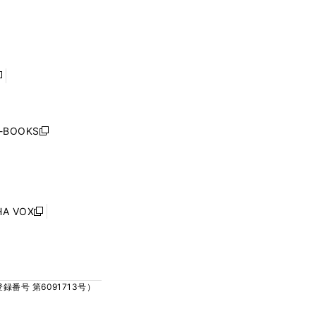
ィ
ィ
で
で
ン
ン
開
開
ド
ド
く
く
ウ
ウ
で
で
開
開
く
く
し
い
ウ
j-BOOKS
新
ィ
し
ン
い
ド
ウ
ウ
ィ
で
ン
HA VOX
開
新
ド
く
し
ウ
い
で
ウ
開
ィ
く
号 第6091713号）
ン
ド