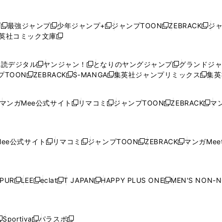
プ
最強ジャンプ
少年ジャンプ+
ジャンプTOON
ZEBRACK
ジ
新
新
新
新
新
英社コミック文庫
し
新
し
し
し
し
い
い
し
い
い
い
ウ
ウ
い
ウ
ウ
ウ
購読デジタル
ヤンジャン！
となりのヤングジャンプ
グランドジ
新
新
新
ィ
ィ
ウ
ィ
ィ
ィ
プTOON
ZEBRACK
S-MANGA
集英社ジャンプリミックス
集英
新
し
新
し
新
し
新
ン
ン
ィ
ン
ン
ン
し
い
し
い
し
い
し
ド
ド
ン
ド
ド
ド
い
ウ
い
ウ
い
ウ
い
ウ
ウ
ド
ウ
ウ
ウ
マンガMee公式サイト
リマコミ
ジャンプTOON
ZEBRACK
マン
新
新
新
新
ウ
ィ
ウ
ィ
ウ
ィ
ウ
で
で
ウ
で
で
で
し
し
し
し
し
ィ
ン
ィ
ン
ィ
ン
ィ
開
開
で
開
開
開
い
い
い
い
い
ン
ド
ン
ド
ン
ド
ン
く
く
開
く
く
く
ウ
ウ
ウ
ウ
ウ
ド
ウ
ド
ウ
ド
ウ
ド
ee公式サイト
リマコミ
ジャンプTOON
ZEBRACK
マンガMeet
く
新
新
新
新
ィ
ィ
ィ
ィ
ィ
ウ
で
ウ
で
ウ
で
ウ
し
し
し
し
ン
ン
ン
ン
ン
で
開
で
開
で
開
で
い
い
い
い
ド
ド
ド
ド
ド
開
く
開
く
開
く
開
ウ
ウ
ウ
ウ
ウ
ウ
ウ
ウ
ウ
PUR
LEE
eclat
T JAPAN
HAPPY PLUS ONE
MEN'S NON-
く
く
く
く
新
新
新
新
新
ィ
ィ
ィ
ィ
で
で
で
で
で
し
し
し
し
し
ン
ン
ン
ン
開
開
開
開
開
い
い
い
い
い
ド
ド
ド
ド
く
く
く
く
く
ウ
ウ
ウ
ウ
ウ
ウ
ウ
ウ
ウ
Sportiva
パラスポ
新
新