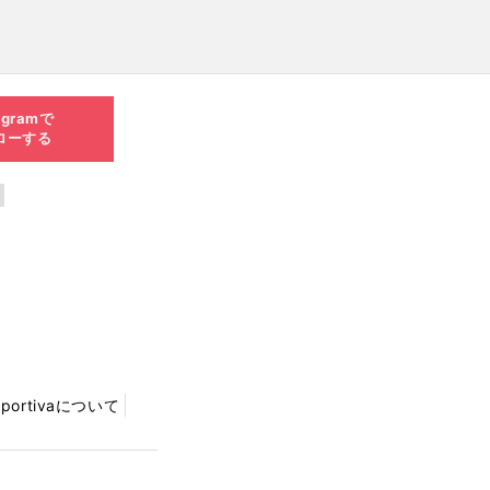
agramで
ローする
Sportivaについて