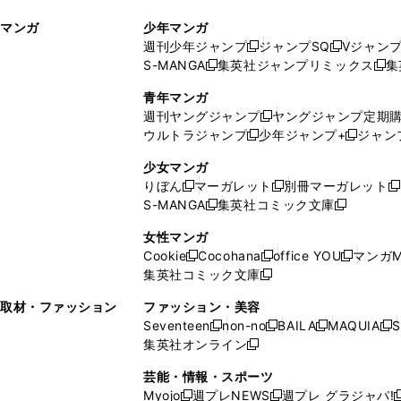
ィ
ウ
マンガ
少年マンガ
ン
ィ
週刊少年ジャンプ
ジャンプSQ
Vジャン
ド
ン
新
新
S-MANGA
集英社ジャンプリミックス
集
ウ
ド
新
し
し
新
で
ウ
し
い
い
し
青年マンガ
開
で
い
ウ
ウ
い
週刊ヤングジャンプ
ヤングジャンプ定期
新
く
開
ウ
ィ
ィ
ウ
ウルトラジャンプ
少年ジャンプ+
ジャン
新
し
新
く
ィ
ン
ン
ィ
し
い
し
ン
ド
ド
ン
少女マンガ
い
ウ
い
ド
ウ
ウ
ド
りぼん
マーガレット
別冊マーガレット
新
新
新
ウ
ィ
ウ
ウ
で
で
ウ
S-MANGA
集英社コミック文庫
し
新
し
新
ィ
ン
ィ
で
開
開
で
い
し
い
し
ン
ド
ン
女性マンガ
開
く
く
開
ウ
い
ウ
い
ド
ウ
ド
Cookie
Cocohana
office YOU
マンガM
く
く
新
新
新
ィ
ウ
ィ
ウ
ウ
で
ウ
集英社コミック文庫
し
新
し
し
ン
ィ
ン
ィ
で
開
で
い
し
い
い
ド
ン
ド
ン
取材・ファッション
ファッション・美容
開
く
開
ウ
い
ウ
ウ
ウ
ド
ウ
ド
Seventeen
non-no
BAILA
MAQUIA
S
く
く
新
新
新
新
ィ
ウ
ィ
ィ
で
ウ
で
ウ
集英社オンライン
し
新
し
し
し
ン
ィ
ン
ン
開
で
開
で
い
し
い
い
い
ド
ン
ド
ド
芸能・情報・スポーツ
く
開
く
開
ウ
い
ウ
ウ
ウ
ウ
ド
ウ
ウ
Myojo
週プレNEWS
週プレ グラジャパ!
く
く
新
新
新