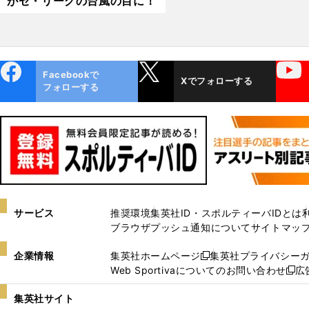
がセ・リーグの台風の目に！
ebo
X
YouTube
Facebookで
Xでフォローする
ok
フォローする
サービス
推奨環境
集英社ID・スポルティーバIDとは
ブラウザプッシュ通知について
サイトマッ
企業情報
集英社ホームページ
集英社プライバシー
新
Web Sportivaについてのお問い合わせ
広
し
新
い
し
集英社サイト
ウ
い