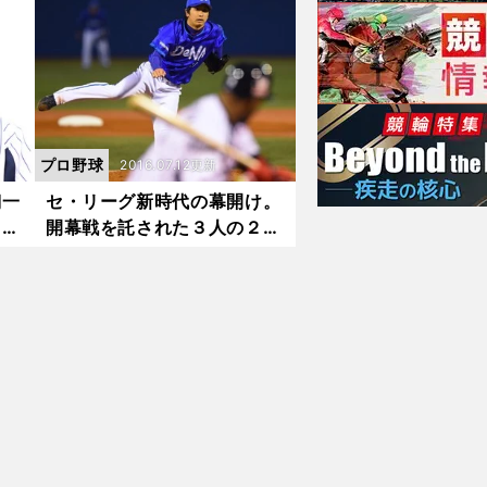
プロ野球
2016.07.12更新
翔一
セ・リーグ新時代の幕開け。
ワ
開幕戦を託された３人の２年
目投手