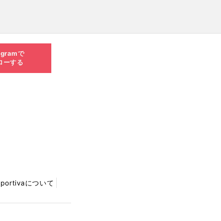
agramで
ローする
Sportivaについて