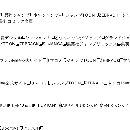
プ
最強ジャンプ
少年ジャンプ+
ジャンプTOON
ZEBRACK
ジ
新
新
新
新
新
英社コミック文庫
し
新
し
し
し
し
い
い
し
い
い
い
ウ
ウ
い
ウ
ウ
ウ
購読デジタル
ヤンジャン！
となりのヤングジャンプ
グランドジ
新
新
新
ィ
ィ
ウ
ィ
ィ
ィ
プTOON
ZEBRACK
S-MANGA
集英社ジャンプリミックス
集英
新
し
新
し
新
し
新
ン
ン
ィ
ン
ン
ン
し
い
し
い
し
い
し
ド
ド
ン
ド
ド
ド
い
ウ
い
ウ
い
ウ
い
ウ
ウ
ド
ウ
ウ
ウ
マンガMee公式サイト
リマコミ
ジャンプTOON
ZEBRACK
マン
新
新
新
新
ウ
ィ
ウ
ィ
ウ
ィ
ウ
で
で
ウ
で
で
で
し
し
し
し
し
ィ
ン
ィ
ン
ィ
ン
ィ
開
開
で
開
開
開
い
い
い
い
い
ン
ド
ン
ド
ン
ド
ン
く
く
開
く
く
く
ウ
ウ
ウ
ウ
ウ
ド
ウ
ド
ウ
ド
ウ
ド
ee公式サイト
リマコミ
ジャンプTOON
ZEBRACK
マンガMeet
く
新
新
新
新
ィ
ィ
ィ
ィ
ィ
ウ
で
ウ
で
ウ
で
ウ
し
し
し
し
ン
ン
ン
ン
ン
で
開
で
開
で
開
で
い
い
い
い
ド
ド
ド
ド
ド
開
く
開
く
開
く
開
ウ
ウ
ウ
ウ
ウ
ウ
ウ
ウ
ウ
PUR
LEE
eclat
T JAPAN
HAPPY PLUS ONE
MEN'S NON-
く
く
く
く
新
新
新
新
新
ィ
ィ
ィ
ィ
で
で
で
で
で
し
し
し
し
し
ン
ン
ン
ン
開
開
開
開
開
い
い
い
い
い
ド
ド
ド
ド
く
く
く
く
く
ウ
ウ
ウ
ウ
ウ
ウ
ウ
ウ
ウ
Sportiva
パラスポ
新
新