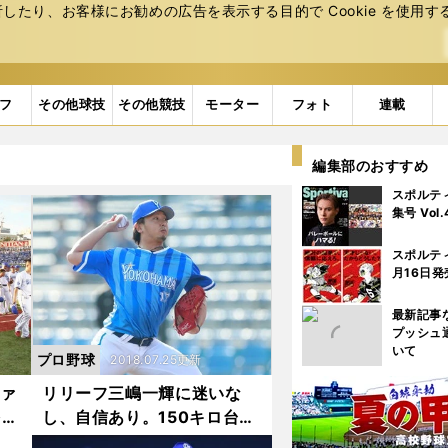
たり、お客様にお勧めの広告を表⽰する⽬的で Cookie を使⽤す
フ
その他球技
その他競技
モーター
フォト
連載
編集部のおすすめ
スポルテ
集号 Vol
スポルテ
月16日発
最新記事
プッシュ
いて
プロ野球
2018.07.25更新
ファ
リリーフ三嶋一輝に迷いな
をズ
し、自信あり。150キロ台連
発で奪三振率が凄い