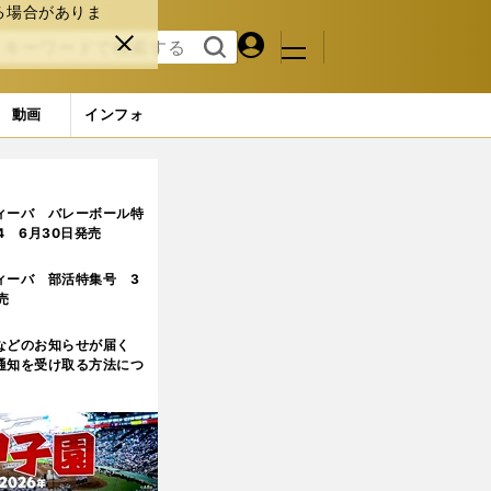
る場合がありま
マイペ
閉じ
検索
メニュ
ー
る
す
ジ
る
動画
インフォ
ィーバ バレーボール特
.4 6月30日発売
ィーバ 部活特集号 3
売
などのお知らせが届く
通知を受け取る方法につ