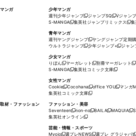
ィ
ウ
マンガ
少年マンガ
ン
ィ
週刊少年ジャンプ
ジャンプSQ
Vジャン
ド
ン
新
新
S-MANGA
集英社ジャンプリミックス
集
ウ
ド
新
し
し
新
で
ウ
し
い
い
し
青年マンガ
開
で
い
ウ
ウ
い
週刊ヤングジャンプ
ヤングジャンプ定期
新
く
開
ウ
ィ
ィ
ウ
ウルトラジャンプ
少年ジャンプ+
ジャン
新
し
新
く
ィ
ン
ン
ィ
し
い
し
ン
ド
ド
ン
少女マンガ
い
ウ
い
ド
ウ
ウ
ド
りぼん
マーガレット
別冊マーガレット
新
新
新
ウ
ィ
ウ
ウ
で
で
ウ
S-MANGA
集英社コミック文庫
し
新
し
新
ィ
ン
ィ
で
開
開
で
い
し
い
し
ン
ド
ン
女性マンガ
開
く
く
開
ウ
い
ウ
い
ド
ウ
ド
Cookie
Cocohana
office YOU
マンガM
く
く
新
新
新
ィ
ウ
ィ
ウ
ウ
で
ウ
集英社コミック文庫
し
新
し
し
ン
ィ
ン
ィ
で
開
で
い
し
い
い
ド
ン
ド
ン
取材・ファッション
ファッション・美容
開
く
開
ウ
い
ウ
ウ
ウ
ド
ウ
ド
Seventeen
non-no
BAILA
MAQUIA
S
く
く
新
新
新
新
ィ
ウ
ィ
ィ
で
ウ
で
ウ
集英社オンライン
し
新
し
し
し
ン
ィ
ン
ン
開
で
開
で
い
し
い
い
い
ド
ン
ド
ド
芸能・情報・スポーツ
く
開
く
開
ウ
い
ウ
ウ
ウ
ウ
ド
ウ
ウ
Myojo
週プレNEWS
週プレ グラジャパ!
く
く
新
新
新