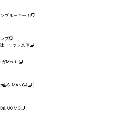
ャンプルーキー！
新
し
い
ウ
ャンプ
新
ィ
社コミック文庫
し
新
ン
い
し
ド
ウ
い
ウ
ガMeets
新
ィ
ウ
で
し
ン
ィ
開
い
ド
ン
く
ウ
ウ
ド
s
S-MANGA
新
新
ィ
で
ウ
し
し
ン
開
で
い
い
ド
く
開
ウ
ウ
ウ
NO
UOMO
く
新
新
ィ
ィ
で
し
し
ン
ン
開
い
い
ド
ド
く
ウ
ウ
ウ
ウ