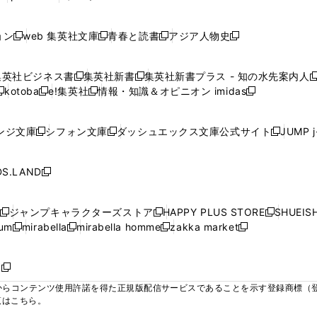
ィ
ィ
ィ
ィ
ィ
で
で
で
で
し
し
し
ン
ン
ン
ン
ン
開
開
開
開
い
い
い
ド
ド
ド
ド
ド
ョン
web 集英社文庫
青春と読書
アジア人物史
く
く
く
く
新
新
新
新
ウ
ウ
ウ
ウ
ウ
ウ
ウ
ウ
し
し
し
し
ィ
ィ
ィ
で
で
で
で
で
い
い
い
い
ン
ン
ン
集英社ビジネス書
集英社新書
集英社新書プラス - 知の水先案内人
開
開
開
開
開
新
新
新
ウ
ウ
ウ
ウ
ド
ド
ド
kotoba
e!集英社
情報・知識＆オピニオン imidas
く
く
く
く
く
新
し
新
し
新
ィ
ィ
ィ
ィ
ウ
ウ
ウ
し
し
い
し
い
し
ン
ン
ン
ン
で
で
で
い
い
ウ
い
ウ
い
ド
ド
ド
ド
ンジ文庫
シフォン文庫
ダッシュエックス文庫公式サイト
JUMP 
開
開
開
新
新
新
ウ
ウ
ィ
ウ
ィ
ウ
ウ
ウ
ウ
ウ
く
く
く
し
し
し
ィ
ィ
ン
ィ
ン
ィ
で
で
で
で
い
い
い
ン
ン
ド
ン
ド
ン
S.LAND
開
開
開
開
新
ウ
ウ
ウ
ド
ド
ウ
ド
ウ
ド
く
く
く
く
し
ィ
ィ
ィ
ウ
ウ
で
ウ
で
ウ
い
ン
ン
ン
ジャンプキャラクターズストア
HAPPY PLUS STORE
SHUEIS
で
で
開
で
開
で
新
新
新
ウ
ド
ド
ド
ium
mirabella
mirabella homme
zakka market
開
開
く
開
く
開
し
新
新
新
し
新
し
ィ
ウ
ウ
ウ
く
く
く
く
い
し
し
い
し
し
い
ン
で
で
で
ウ
い
い
ウ
い
い
ウ
ド
ボ
開
開
開
新
ィ
ウ
ウ
ィ
ウ
ウ
ィ
ウ
く
く
く
し
らコンテンツ使用許諾を得た正規版配信サービスであることを示す登録商標（登録番
ン
ィ
ィ
ン
ィ
ィ
ン
で
い
覧はこちら。
ド
ン
ン
ド
ン
ン
ド
開
ウ