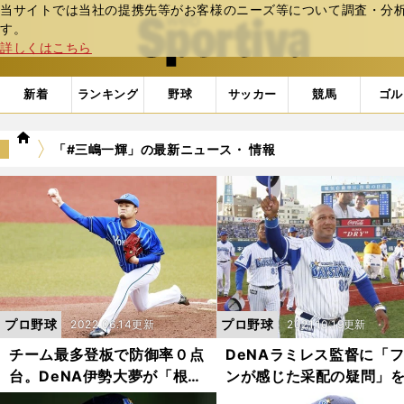
当サイトでは当社の提携先等がお客様のニーズ等について調査・分析し
web Sportiva (webスポルティーバ)
す。
詳しくはこちら
新着
ランキング
野球
サッカー
競馬
ゴル
we
「#三嶋一輝」の最新ニュース・ 情報
b
ス
ポ
ル
テ
ィ
ー
バ
プロ野球
プロ野球
2022.06.14更新
2021.10.19更新
チーム最多登板で防御率０点
DeNAラミレス監督に「
台。DeNA伊勢大夢が「根拠
ンが感じた采配の疑問」
なき自信」を失って得たもの
バリ聞いた