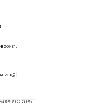
ィ
ィ
で
で
ン
ン
開
開
ド
ド
く
く
ウ
ウ
で
で
開
開
く
く
し
い
ウ
j-BOOKS
新
ィ
し
ン
い
ド
ウ
ウ
ィ
で
ン
HA VOX
開
新
ド
く
し
ウ
い
で
ウ
開
ィ
く
号 第6091713号）
ン
ド