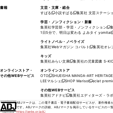
ィ
ウ
ィ
ィ
ィ
で
ウ
で
で
し
し
ン
ィ
ン
ン
ン
書籍
文芸・文庫・総合
開
で
開
開
い
い
ド
ン
ド
ド
ド
すばる
小説すばる
集英社 文芸ステーシ
く
開
く
く
新
新
ウ
ウ
ウ
ド
ウ
ウ
ウ
く
し
し
ィ
ィ
学芸・ノンフィクション・新書
で
ウ
で
で
で
い
い
ン
ン
集英社学芸部 - 学芸・ノンフィクション
開
で
開
開
開
新
ウ
ウ
ド
ド
1日5分で、明日は変わる よみタイ yomitai
く
開
く
く
く
し
新
ィ
ィ
ウ
ウ
く
い
ン
ン
ライトノベル・ノベライズ
で
で
ウ
ド
ド
集英社Webマガジン コバルト
集英社オレ
開
開
新
ィ
ウ
ウ
く
く
し
ン
キッズ
で
で
い
ド
集英社みらい文庫
集英社の児童図書 S-KID
開
開
新
ウ
ウ
く
く
し
ィ
オンラインストア・
オンラインストア
で
い
ン
その他WEBサービス
OTO
SHUEISHA MANGA-ART HERITAGE
開
新
ウ
ド
LEEマルシェ
SHOP Marisol
eclat prem
く
し
新
新
ィ
ウ
い
し
し
ン
その他WEBサービス
で
ウ
い
い
ド
集英社アドナビ
集英社エディターズ・ラ
開
新
ィ
ウ
ウ
ウ
く
し
ABJマークは、この電子書店・電子書籍配信サービスが、著作権者か
ン
ィ
ィ
で
い
です。ABJマークの詳細、ABJマークを掲示しているサービスの一
ド
ン
ン
開
https://aebs.or.jp/
ウ
新