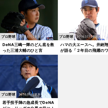
プロ野球
プロ野球
2016.07.12更新
2016.07.12更新
DeNA三嶋一輝のどん底を救
ハマの大エースへ。井納
った三浦大輔のひと言
が語る「２年目の飛躍の
ケ」
プロ野球
2016.07.12更新
若手投手陣の急成長でDeNA