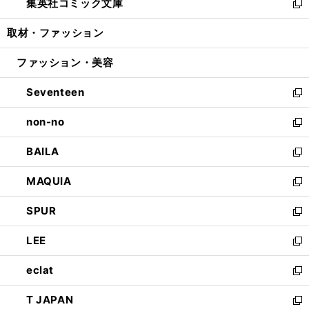
集英社コミック文庫
く
で
ド
ィ
い
新
開
ウ
ン
ウ
し
取材・ファッション
く
で
ド
ィ
い
開
ウ
ン
ウ
ファッション・美容
く
で
ド
ィ
開
ウ
ン
Seventeen
く
で
ド
新
開
ウ
し
non-no
く
で
い
新
開
ウ
し
BAILA
く
ィ
い
新
ン
ウ
し
MAQUIA
ド
ィ
い
新
ウ
ン
ウ
し
SPUR
で
ド
ィ
い
新
開
ウ
ン
ウ
し
LEE
く
で
ド
ィ
い
新
開
ウ
ン
ウ
し
eclat
く
で
ド
ィ
い
新
開
ウ
ン
ウ
し
T JAPAN
く
で
ド
ィ
い
新