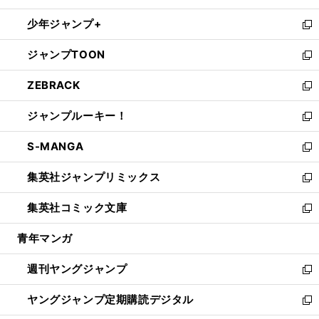
ウ
ン
ウ
し
少年ジャンプ+
で
ド
ィ
い
新
開
ウ
ン
ウ
し
ジャンプTOON
く
で
ド
ィ
い
新
開
ウ
ン
ウ
し
ZEBRACK
く
で
ド
ィ
い
新
開
ウ
ン
ウ
し
ジャンプルーキー！
く
で
ド
ィ
い
新
開
ウ
ン
ウ
し
S-MANGA
く
で
ド
ィ
い
新
開
ウ
ン
ウ
し
集英社ジャンプリミックス
く
で
ド
ィ
い
新
開
ウ
ン
ウ
し
集英社コミック文庫
く
で
ド
ィ
い
新
開
ウ
ン
ウ
し
青年マンガ
く
で
ド
ィ
い
開
ウ
ン
ウ
週刊ヤングジャンプ
く
で
ド
ィ
新
開
ウ
ン
し
ヤングジャンプ定期購読デジタル
く
で
ド
い
新
開
ウ
ウ
し