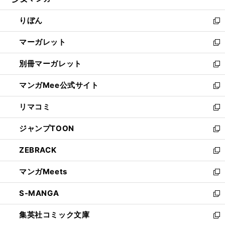
ィ
い
開
ウ
ン
ウ
りぼん
く
で
ド
ィ
新
開
ウ
ン
し
マーガレット
く
で
ド
い
新
開
ウ
ウ
し
別冊マーガレット
く
で
ィ
い
新
開
ン
ウ
し
マンガMee公式サイト
く
ド
ィ
い
新
ウ
ン
ウ
し
リマコミ
で
ド
ィ
い
新
開
ウ
ン
ウ
し
ジャンプTOON
く
で
ド
ィ
い
新
開
ウ
ン
ウ
し
ZEBRACK
く
で
ド
ィ
い
新
開
ウ
ン
ウ
し
マンガMeets
く
で
ド
ィ
い
新
開
ウ
ン
ウ
し
S-MANGA
く
で
ド
ィ
い
新
開
ウ
ン
ウ
し
集英社コミック文庫
く
で
ド
ィ
い
新