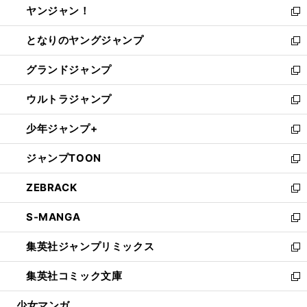
ヤンジャン！
く
で
ィ
い
新
開
ン
ウ
し
となりのヤングジャンプ
く
ド
ィ
い
新
ウ
ン
ウ
し
グランドジャンプ
で
ド
ィ
い
新
開
ウ
ン
ウ
し
ウルトラジャンプ
く
で
ド
ィ
い
新
開
ウ
ン
ウ
し
少年ジャンプ+
く
で
ド
ィ
い
新
開
ウ
ン
ウ
し
ジャンプTOON
く
で
ド
ィ
い
新
開
ウ
ン
ウ
し
ZEBRACK
く
で
ド
ィ
い
新
開
ウ
ン
ウ
し
S-MANGA
く
で
ド
ィ
い
新
開
ウ
ン
ウ
し
集英社ジャンプリミックス
く
で
ド
ィ
い
新
開
ウ
ン
ウ
し
集英社コミック文庫
く
で
ド
ィ
い
新
開
ウ
ン
ウ
し
少女マンガ
く
で
ド