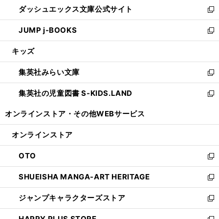
ウ
し
ダッシュエックス文庫公式サイト
く
ド
ィ
い
新
ウ
ン
ウ
し
JUMP j-BOOKS
で
ド
ィ
い
新
開
ウ
ン
ウ
し
キッズ
く
で
ド
ィ
い
開
ウ
ン
ウ
集英社みらい文庫
く
で
ド
ィ
新
開
ウ
ン
し
集英社の児童図書 S-KIDS.LAND
く
で
ド
い
新
開
ウ
ウ
し
オンラインストア・
その他WEBサービス
く
で
ィ
い
開
ン
ウ
オンラインストア
く
ド
ィ
ウ
ン
OTO
で
ド
新
開
ウ
し
SHUEISHA MANGA-ART HERITAGE
く
で
い
新
開
ウ
し
ジャンプキャラクターズストア
く
ィ
い
新
ン
ウ
し
HAPPY PLUS STORE