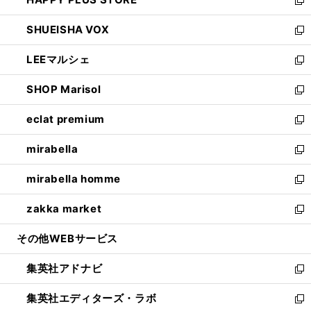
ド
ィ
い
新
ウ
ン
ウ
し
SHUEISHA VOX
で
ド
ィ
い
新
開
ウ
ン
ウ
し
LEEマルシェ
く
で
ド
ィ
い
新
開
ウ
ン
ウ
し
SHOP Marisol
く
で
ド
ィ
い
新
開
ウ
ン
ウ
し
eclat premium
く
で
ド
ィ
い
新
開
ウ
ン
ウ
し
mirabella
く
で
ド
ィ
い
新
開
ウ
ン
ウ
し
mirabella homme
く
で
ド
ィ
い
新
開
ウ
ン
ウ
し
zakka market
く
で
ド
ィ
い
新
開
ウ
ン
ウ
し
その他WEBサービス
く
で
ド
ィ
い
開
ウ
ン
ウ
集英社アドナビ
く
で
ド
ィ
新
開
ウ
ン
し
集英社エディターズ・ラボ
く
で
ド
い
新