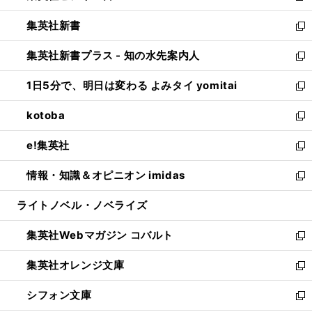
開
ウ
ウ
し
集英社新書
く
で
ィ
い
新
開
ン
ウ
し
集英社新書プラス - 知の水先案内人
く
ド
ィ
い
新
ウ
ン
ウ
し
1日5分で、明日は変わる よみタイ yomitai
で
ド
ィ
い
新
開
ウ
ン
ウ
し
kotoba
く
で
ド
ィ
い
新
開
ウ
ン
ウ
し
e!集英社
く
で
ド
ィ
い
新
開
ウ
ン
ウ
し
情報・知識＆オピニオン imidas
く
で
ド
ィ
い
新
開
ウ
ン
ウ
し
ライトノベル・ノベライズ
く
で
ド
ィ
い
開
ウ
ン
ウ
集英社Webマガジン コバルト
く
で
ド
ィ
新
開
ウ
ン
し
集英社オレンジ文庫
く
で
ド
い
新
開
ウ
ウ
し
シフォン文庫
く
で
ィ
い
新
開
ン