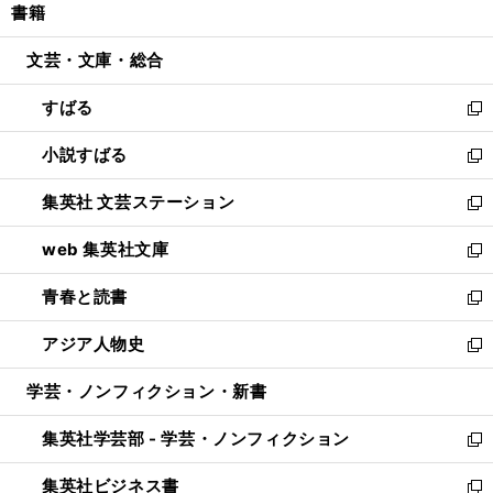
書籍
く
で
ド
ィ
い
開
ウ
ン
ウ
文芸・文庫・総合
く
で
ド
ィ
開
ウ
ン
すばる
く
で
ド
新
開
ウ
し
小説すばる
く
で
い
新
開
ウ
し
集英社 文芸ステーション
く
ィ
い
新
ン
ウ
し
web 集英社文庫
ド
ィ
い
新
ウ
ン
ウ
し
青春と読書
で
ド
ィ
い
新
開
ウ
ン
ウ
し
アジア人物史
く
で
ド
ィ
い
新
開
ウ
ン
ウ
し
学芸・ノンフィクション・新書
く
で
ド
ィ
い
開
ウ
ン
ウ
集英社学芸部 - 学芸・ノンフィクション
く
で
ド
ィ
新
開
ウ
ン
し
集英社ビジネス書
く
で
ド
い
新