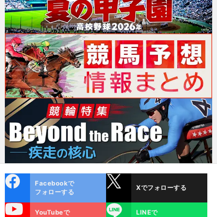
cebo
X
Facebookで
Xでフォローする
ok
フォローする
uTube
LINE
YouTubeで
LINEで