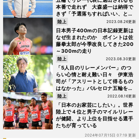
五輪でリレー代表に選出されるも
本番で走れず 大森盛一は納得で
きず「予選落ちすればいい、と思
っていた」
陸上
2023.08.26更新
日本男子400mの日本記録更新は
なぜ生まれたのか ポイントは佐
藤拳太郎が今季改良してきた200
～300mの走り
陸上
2023.08.30更新
「5人目のリレーメンバー」のつ
らい心情と耐え難い日々 伊東浩
司が「アスリートとして得るもの
はなかった」バルセロナ五輪を振
り返る
陸上
2022.08.16更新
「日本のお家芸にしたい」。世界
陸上で４位と男子のマイルリレー
が健闘、より上位を目指せる選手
たちが育っている
2024年07月15日 07:19 更新