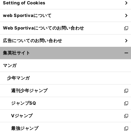
Setting of Cookies
ド
ウ
web Sportivaについて
で
開
Web Sportivaについてのお問い合わせ
く
新
し
広告についてのお問い合わせ
い
ウ
集英社サイト
ィ
開
ン
く/
マンガ
ド
閉
ウ
じ
少年マンガ
で
る
開
週刊少年ジャンプ
く
新
し
ジャンプSQ
い
新
ウ
し
Vジャンプ
ィ
い
新
ン
ウ
し
最強ジャンプ
ド
ィ
い
新