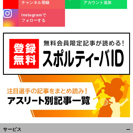
チャンネル登録
アカウント追加
stagra
Instagramで
m
フォローする
サービス
開