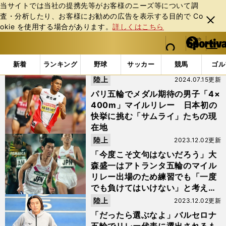
当サイトでは当社の提携先等がお客様のニーズ等について調
査・分析したり、お客様にお勧めの広告を表⽰する⽬的で Co
閉じ
okie を使⽤する場合があります。
詳しくはこちら
る
マイペ
web Sportiva (webスポルティーバ)
検索
メニュ
we
ー
「#マイルリレー」の最新ニュース・ 情報
b
ジ
新着
ランキング
野球
サッカー
競馬
ゴル
ス
陸上
2024.07.15更新
ポ
ル
パリ五輪でメダル期待の男子「4×
テ
400m」マイルリレー 日本初の
ィ
快挙に挑む「サムライ」たちの現
ー
在地
バ
陸上
2023.12.02更新
「今度こそ文句はないだろう」大
森盛一はアトランタ五輪のマイル
リレー出場のため練習でも「一度
でも負けてはいけない」と考えて
いた
陸上
2023.12.02更新
「だったら選ぶなよ」バルセロナ