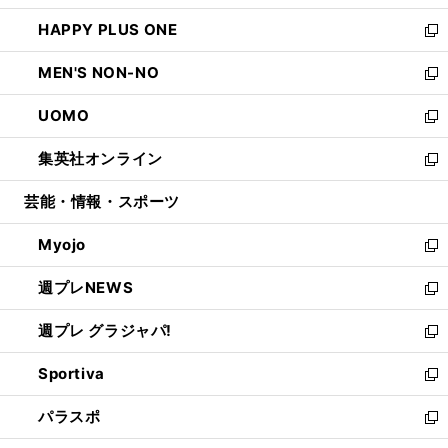
開
ウ
ン
ウ
し
HAPPY PLUS ONE
く
で
ド
ィ
い
新
開
ウ
ン
ウ
し
MEN'S NON-NO
く
で
ド
ィ
い
新
開
ウ
ン
ウ
し
UOMO
く
で
ド
ィ
い
新
開
ウ
ン
ウ
し
集英社オンライン
く
で
ド
ィ
い
新
開
ウ
ン
ウ
し
芸能・情報・スポーツ
く
で
ド
ィ
い
開
ウ
ン
ウ
Myojo
く
で
ド
ィ
新
開
ウ
ン
し
週プレNEWS
く
で
ド
い
新
開
ウ
ウ
し
週プレ グラジャパ!
く
で
ィ
い
新
開
ン
ウ
し
Sportiva
く
ド
ィ
い
新
ウ
ン
ウ
し
パラスポ
で
ド
ィ
い
新
開
ウ
ン
ウ
し