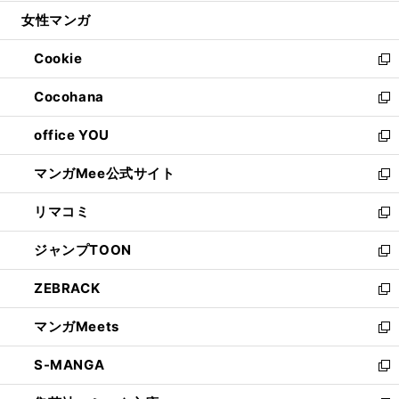
開
ウ
ン
ウ
し
女性マンガ
く
で
ド
ィ
い
開
ウ
ン
ウ
Cookie
く
で
ド
ィ
新
開
ウ
ン
し
Cocohana
く
で
ド
い
新
開
ウ
ウ
し
office YOU
く
で
ィ
い
新
開
ン
ウ
し
マンガMee公式サイト
く
ド
ィ
い
新
ウ
ン
ウ
し
リマコミ
で
ド
ィ
い
新
開
ウ
ン
ウ
し
ジャンプTOON
く
で
ド
ィ
い
新
開
ウ
ン
ウ
し
ZEBRACK
く
で
ド
ィ
い
新
開
ウ
ン
ウ
し
マンガMeets
く
で
ド
ィ
い
新
開
ウ
ン
ウ
し
S-MANGA
く
で
ド
ィ
い
新
開
ウ
ン
ウ
し