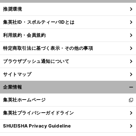
く/
推奨環境
閉
じ
集英社ID・スポルティーバIDとは
る
利用規約・会員規約
特定商取引法に基づく表示・その他の事項
ブラウザプッシュ通知について
サイトマップ
企業情報
開
く/
集英社ホームページ
新
閉
し
じ
集英社プライバシーガイドライン
い
る
ウ
SHUEISHA Privacy Guideline
ィ
ン