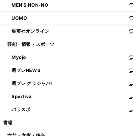
MEN'S NON-NO
く
で
ド
ィ
い
新
開
ウ
ン
ウ
し
UOMO
く
で
ド
ィ
い
新
開
ウ
ン
ウ
し
集英社オンライン
く
で
ド
ィ
い
新
開
ウ
ン
ウ
し
芸能・情報・スポーツ
く
で
ド
ィ
い
開
ウ
ン
ウ
Myojo
く
で
ド
ィ
新
開
ウ
ン
し
週プレNEWS
く
で
ド
い
新
開
ウ
ウ
し
週プレ グラジャパ!
く
で
ィ
い
新
開
ン
ウ
し
Sportiva
く
ド
ィ
い
新
ウ
ン
ウ
し
パラスポ
で
ド
ィ
い
新
開
ウ
ン
ウ
し
書籍
く
で
ド
ィ
い
開
ウ
ン
ウ
文芸・文庫・総合
く
で