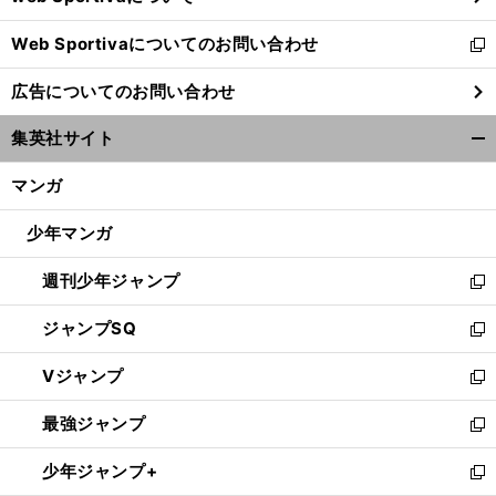
開
Web Sportivaについてのお問い合わせ
く
新
し
広告についてのお問い合わせ
い
ウ
集英社サイト
ィ
開
ン
く/
マンガ
ド
閉
ウ
じ
少年マンガ
で
る
開
週刊少年ジャンプ
く
新
し
ジャンプSQ
い
新
ウ
し
Vジャンプ
ィ
い
新
ン
ウ
し
最強ジャンプ
ド
ィ
い
新
ウ
ン
ウ
し
少年ジャンプ+
で
ド
ィ
い
新
開