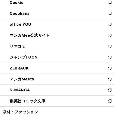
Cookie
く
で
ド
ィ
新
開
ウ
ン
し
Cocohana
く
で
ド
い
新
開
ウ
ウ
し
office YOU
く
で
ィ
い
新
開
ン
ウ
し
マンガMee公式サイト
く
ド
ィ
い
新
ウ
ン
ウ
し
リマコミ
で
ド
ィ
い
新
開
ウ
ン
ウ
し
ジャンプTOON
く
で
ド
ィ
い
新
開
ウ
ン
ウ
し
ZEBRACK
く
で
ド
ィ
い
新
開
ウ
ン
ウ
し
マンガMeets
く
で
ド
ィ
い
新
開
ウ
ン
ウ
し
S-MANGA
く
で
ド
ィ
い
新
開
ウ
ン
ウ
し
集英社コミック文庫
く
で
ド
ィ
い
新
開
ウ
ン
ウ
し
取材・ファッション
く
で
ド
ィ
い