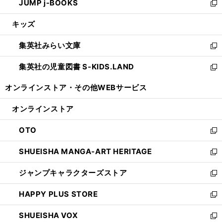
JUMP j-BOOKS
で
ド
ィ
い
新
開
ウ
ン
ウ
し
キッズ
く
で
ド
ィ
い
開
ウ
ン
ウ
集英社みらい文庫
く
で
ド
ィ
新
開
ウ
ン
し
集英社の児童図書 S-KIDS.LAND
く
で
ド
い
新
開
ウ
ウ
し
オンラインストア・
その他WEBサービス
く
で
ィ
い
開
ン
ウ
オンラインストア
く
ド
ィ
ウ
ン
OTO
で
ド
新
開
ウ
し
SHUEISHA MANGA-ART HERITAGE
く
で
い
新
開
ウ
し
ジャンプキャラクターズストア
く
ィ
い
新
ン
ウ
し
HAPPY PLUS STORE
ド
ィ
い
新
ウ
ン
ウ
し
SHUEISHA VOX
で
ド
ィ
い
新