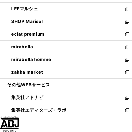
開
ウ
ン
ウ
し
LEEマルシェ
く
で
ド
ィ
い
新
開
ウ
ン
ウ
し
SHOP Marisol
く
で
ド
ィ
い
新
開
ウ
ン
ウ
し
eclat premium
く
で
ド
ィ
い
新
開
ウ
ン
ウ
し
mirabella
く
で
ド
ィ
い
新
開
ウ
ン
ウ
し
mirabella homme
く
で
ド
ィ
い
新
開
ウ
ン
ウ
し
zakka market
く
で
ド
ィ
い
新
開
ウ
ン
ウ
し
その他WEBサービス
く
で
ド
ィ
い
開
ウ
ン
ウ
集英社アドナビ
く
で
ド
ィ
新
開
ウ
ン
し
集英社エディターズ・ラボ
く
で
ド
い
新
開
ウ
ウ
し
く
で
ィ
い
開
ン
ウ