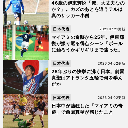
46歳の伊東輝悦「俺、大丈夫なの
か？」。カズのあとを追うテルは
真のサッカー小僧
日本代表
2021.07.21更新
マイアミの奇跡から25年。伊東輝
悦が振り返る得点シーン「ボール
に触ろうかギリギリまで迷った」
日本代表
2026.04.02更新
28年ぶりの快挙に沸く日本。前園
真聖はアトランタ五輪で何を学ん
だか
日本代表
2026.04.02更新
日本中が熱狂した「マイアミの奇
跡」で前園真聖が感じたこと