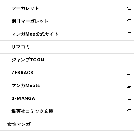
開
ウ
ン
し
マーガレット
く
で
ド
い
新
開
ウ
ウ
し
別冊マーガレット
く
で
ィ
い
新
開
ン
ウ
し
マンガMee公式サイト
く
ド
ィ
い
新
ウ
ン
ウ
し
リマコミ
で
ド
ィ
い
新
開
ウ
ン
ウ
し
ジャンプTOON
く
で
ド
ィ
い
新
開
ウ
ン
ウ
し
ZEBRACK
く
で
ド
ィ
い
新
開
ウ
ン
ウ
し
マンガMeets
く
で
ド
ィ
い
新
開
ウ
ン
ウ
し
S-MANGA
く
で
ド
ィ
い
新
開
ウ
ン
ウ
し
集英社コミック文庫
く
で
ド
ィ
い
新
開
ウ
ン
ウ
し
女性マンガ
く
で
ド
ィ
い
開
ウ
ン
ウ