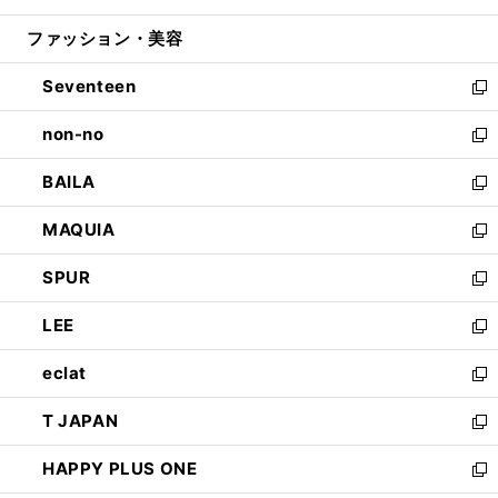
開
ウ
ン
ウ
ファッション・美容
く
で
ド
ィ
開
ウ
ン
Seventeen
く
で
ド
新
開
ウ
し
non-no
く
で
い
新
開
ウ
し
BAILA
く
ィ
い
新
ン
ウ
し
MAQUIA
ド
ィ
い
新
ウ
ン
ウ
し
SPUR
で
ド
ィ
い
新
開
ウ
ン
ウ
し
LEE
く
で
ド
ィ
い
新
開
ウ
ン
ウ
し
eclat
く
で
ド
ィ
い
新
開
ウ
ン
ウ
し
T JAPAN
く
で
ド
ィ
い
新
開
ウ
ン
ウ
し
HAPPY PLUS ONE
く
で
ド
ィ
い
新
開
ウ
ン
ウ
し