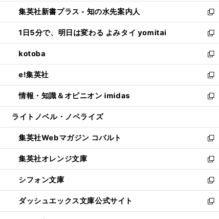
開
ン
ウ
し
集英社新書プラス - 知の水先案内人
く
ド
ィ
い
新
ウ
ン
ウ
し
1日5分で、明日は変わる よみタイ yomitai
で
ド
ィ
い
新
開
ウ
ン
ウ
し
kotoba
く
で
ド
ィ
い
新
開
ウ
ン
ウ
し
e!集英社
く
で
ド
ィ
い
新
開
ウ
ン
ウ
し
情報・知識＆オピニオン imidas
く
で
ド
ィ
い
新
開
ウ
ン
ウ
し
ライトノベル・ノベライズ
く
で
ド
ィ
い
開
ウ
ン
ウ
集英社Webマガジン コバルト
く
で
ド
ィ
新
開
ウ
ン
し
集英社オレンジ文庫
く
で
ド
い
新
開
ウ
ウ
し
シフォン文庫
く
で
ィ
い
新
開
ン
ウ
し
ダッシュエックス文庫公式サイト
く
ド
ィ
い
新
ウ
ン
ウ
し