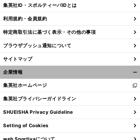
じ
集英社ID・スポルティーバIDとは
る
利用規約・会員規約
特定商取引法に基づく表示・その他の事項
ブラウザプッシュ通知について
サイトマップ
企業情報
開
く/
集英社ホームページ
新
閉
し
じ
集英社プライバシーガイドライン
い
る
ウ
SHUEISHA Privacy Guideline
ィ
ン
Setting of Cookies
ド
ウ
web Sportivaについて
で