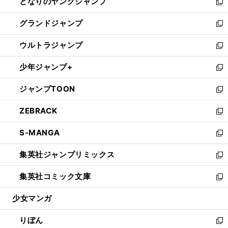
となりのヤングジャンプ
く
ド
ィ
い
新
ウ
ン
ウ
し
グランドジャンプ
で
ド
ィ
い
新
開
ウ
ン
ウ
し
ウルトラジャンプ
く
で
ド
ィ
い
新
開
ウ
ン
ウ
し
少年ジャンプ+
く
で
ド
ィ
い
新
開
ウ
ン
ウ
し
ジャンプTOON
く
で
ド
ィ
い
新
開
ウ
ン
ウ
し
ZEBRACK
く
で
ド
ィ
い
新
開
ウ
ン
ウ
し
S-MANGA
く
で
ド
ィ
い
新
開
ウ
ン
ウ
し
集英社ジャンプリミックス
く
で
ド
ィ
い
新
開
ウ
ン
ウ
し
集英社コミック文庫
く
で
ド
ィ
い
新
開
ウ
ン
ウ
し
少女マンガ
く
で
ド
ィ
い
開
ウ
ン
ウ
りぼん
く
で
ド
ィ
新