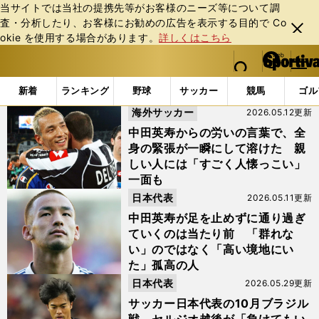
当サイトでは当社の提携先等がお客様のニーズ等について調
査・分析したり、お客様にお勧めの広告を表⽰する⽬的で Co
閉じ
okie を使⽤する場合があります。
詳しくはこちら
る
マイペ
web Sportiva (webスポルティーバ)
検索
メニュ
we
ー
「#マイアミの奇跡」の最新ニュース・ 情報
b
ジ
新着
ランキング
野球
サッカー
競馬
ゴル
ス
海外サッカー
2026.05.12更新
ポ
ル
中田英寿からの労いの言葉で、全
テ
身の緊張が一瞬にして溶けた 親
ィ
しい人には「すごく人懐っこい」
ー
一面も
バ
日本代表
2026.05.11更新
中田英寿が足を止めずに通り過ぎ
ていくのは当たり前 「群れな
い」のではなく「高い境地にい
た」孤高の人
日本代表
2026.05.29更新
サッカー日本代表の10月ブラジル