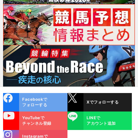
cebo
X
Facebookで
Xでフォローする
ok
フォローする
uTube
LINE
YouTubeで
LINEで
チャンネル登録
アカウント追加
stagra
Instagramで