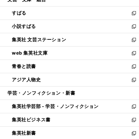
ド
ィ
開
ウ
ン
すばる
く
で
ド
新
開
ウ
し
小説すばる
く
で
い
新
開
ウ
し
集英社 文芸ステーション
く
ィ
い
新
ン
ウ
し
web 集英社文庫
ド
ィ
い
新
ウ
ン
ウ
し
青春と読書
で
ド
ィ
い
新
開
ウ
ン
ウ
し
アジア人物史
く
で
ド
ィ
い
新
開
ウ
ン
ウ
し
学芸・ノンフィクション・新書
く
で
ド
ィ
い
開
ウ
ン
ウ
集英社学芸部 - 学芸・ノンフィクション
く
で
ド
ィ
新
開
ウ
ン
し
集英社ビジネス書
く
で
ド
い
新
開
ウ
ウ
し
集英社新書
く
で
ィ
い
新