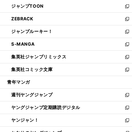
ウ
ン
ウ
し
ジャンプTOON
く
で
ド
ィ
い
新
開
ウ
ン
ウ
し
ZEBRACK
く
で
ド
ィ
い
新
開
ウ
ン
ウ
し
ジャンプルーキー！
く
で
ド
ィ
い
新
開
ウ
ン
ウ
し
S-MANGA
く
で
ド
ィ
い
新
開
ウ
ン
ウ
し
集英社ジャンプリミックス
く
で
ド
ィ
い
新
開
ウ
ン
ウ
し
集英社コミック文庫
く
で
ド
ィ
い
新
開
ウ
ン
ウ
し
青年マンガ
く
で
ド
ィ
い
開
ウ
ン
ウ
週刊ヤングジャンプ
く
で
ド
ィ
新
開
ウ
ン
し
ヤングジャンプ定期購読デジタル
く
で
ド
い
新
開
ウ
ウ
し
ヤンジャン！
く
で
ィ
い
新
開
ン
ウ
し