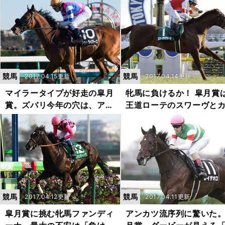
る
競馬
競馬
2017.04.15更新
2017.04.14更新
マイラータイプが好走の皐月
牝馬に負けるか！ 皐月賞
賞。ズバリ今年の穴は、アウ
王道ローテのスワーヴと
トライアーズ
ナを信じる
競馬
競馬
2017.04.12更新
2017.04.11更新
皐月賞に挑む牝馬ファンディ
アンカツ流序列に驚いた