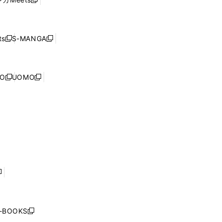
新
ィ
ウ
で
し
ン
ィ
開
い
ド
ン
く
ウ
ウ
ド
s
S-MANGA
新
新
ィ
で
ウ
し
し
ン
開
で
い
い
ド
く
開
ウ
ウ
ウ
NO
UOMO
く
新
新
ィ
ィ
で
し
し
ン
ン
開
い
い
ド
ド
く
ウ
ウ
ウ
ウ
ィ
ィ
で
で
ン
ン
開
開
ド
ド
く
く
ウ
ウ
で
で
開
開
く
く
し
い
ウ
j-BOOKS
新
ィ