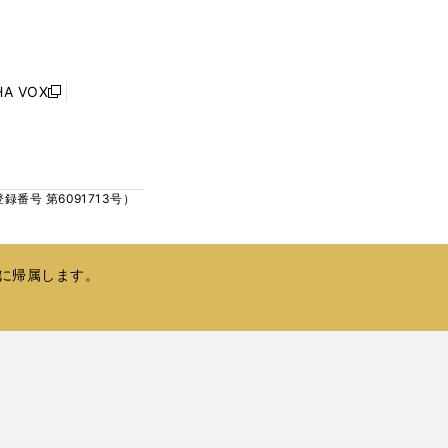
し
ン
い
ド
ウ
ウ
ィ
で
ン
HA VOX
開
新
ド
く
し
ウ
い
で
ウ
開
ィ
く
号 第6091713号）
ン
ド
ウ
で
に帰属します。
開
く