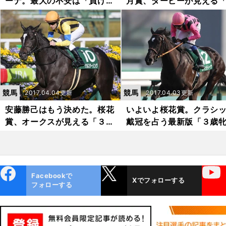
ーナ。最大の不安は「負けを
月賞、ダービーが見える
知らぬこと」
歳牡馬番付」
競馬
競馬
2017.04.04更新
2017.04.03更新
安藤勝己はもう決めた。桜花
いよいよ桜花賞。クラシ
賞、オークスが見える「３歳
戴冠を占う最新版「３歳
牝馬番付」
ランキング」
ebo
X
YouTube
Facebookで
Xでフォローする
ok
フォローする