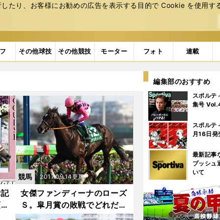
たり、お客様にお勧めの広告を表⽰する⽬的で Cookie を使⽤す
フ
その他球技
その他競技
モーター
フォト
連載
編集部のおすすめ
スポルテ
集号 Vol
スポルテ
月16日発
最新記事
プッシュ
いて
競馬
2017.09.14更新
党記
女傑ファンディーナのローズ
頭」
Ｓ。皐月賞の敗戦でどれだけ
強化されたか