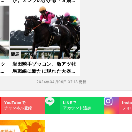
「３
か。メンツのかかる「３歳牡
馬ランキング」
競馬
2017.03.06更新
ック
岩田騎手ゾッコン。激アツ牝
牝馬
馬戦線に新たに現れた大器フ
ァンディーナ
2024年04月09日 07:18 更新
Instagra
LINE
YouTubeで
LINEで
Inst
m
チャンネル登録
アカウント追加
フォ