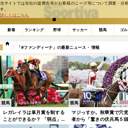
当サイトでは当社の提携先等がお客様のニーズ等について調査・分析し
web Sportiva (webスポルティーバ)
す。
詳しくはこちら
新着
ランキング
野球
サッカー
競馬
ゴル
we
「#ファンディーナ」の最新ニュース・ 情報
b
ス
ポ
ル
テ
ィ
ー
バ
競馬
競馬
2024.04.09更新
2017.10.14更新
レガレイラは皐月賞を制する
マジっすか。秋華賞で穴
ことができるか？ 「弱点」
者から「驚きの伏兵馬５
もあるが「追い風」材料もあ
が飛び出した