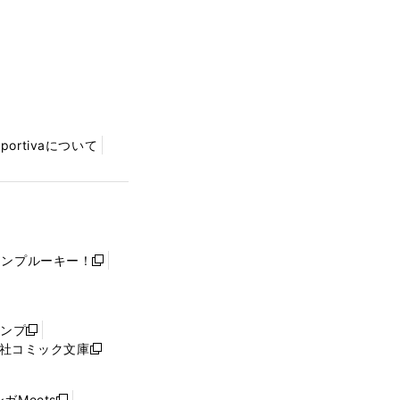
Sportivaについて
ャンプルーキー！
新
し
い
ウ
ャンプ
新
ィ
社コミック文庫
し
新
ン
い
し
ド
ウ
い
ウ
ガMeets