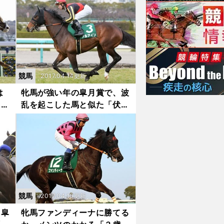
競馬
2017.04.14更新
は
牝馬が強い年の皐月賞で、波
カデ
乱を起こした馬と似た「伏
兵」が３頭いた
競馬
2017.04.10更新
。皐
牝馬ファンディーナに勝てる