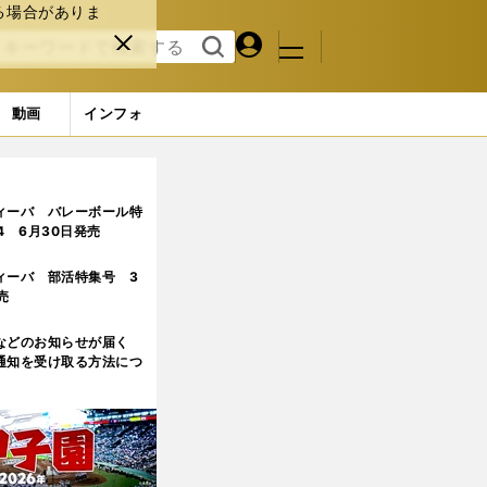
る場合がありま
マイペ
閉じ
検索
メニュ
ー
る
す
ジ
る
動画
インフォ
ィーバ バレーボール特
.4 6月30日発売
ィーバ 部活特集号 3
売
などのお知らせが届く
通知を受け取る方法につ