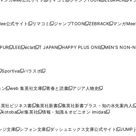
新
新
新
新
ウ
ィ
ウ
ィ
ウ
ィ
ウ
で
で
ウ
で
で
で
し
し
し
し
し
ィ
ン
ィ
ン
ィ
ン
ィ
開
開
で
開
開
開
い
い
い
い
い
ン
ド
ン
ド
ン
ド
ン
く
く
開
く
く
く
ウ
ウ
ウ
ウ
ウ
ド
ウ
ド
ウ
ド
ウ
ド
ee公式サイト
リマコミ
ジャンプTOON
ZEBRACK
マンガMeet
く
新
新
新
新
ィ
ィ
ィ
ィ
ィ
ウ
で
ウ
で
ウ
で
ウ
し
し
し
し
ン
ン
ン
ン
ン
で
開
で
開
で
開
で
い
い
い
い
ド
ド
ド
ド
ド
開
く
開
く
開
く
開
ウ
ウ
ウ
ウ
ウ
ウ
ウ
ウ
ウ
PUR
LEE
eclat
T JAPAN
HAPPY PLUS ONE
MEN'S NON-
く
く
く
く
新
新
新
新
新
ィ
ィ
ィ
ィ
で
で
で
で
で
し
し
し
し
し
ン
ン
ン
ン
開
開
開
開
開
い
い
い
い
い
ド
ド
ド
ド
く
く
く
く
く
ウ
ウ
ウ
ウ
ウ
ウ
ウ
ウ
ウ
Sportiva
パラスポ
新
新
ィ
ィ
ィ
ィ
ィ
で
で
で
で
し
し
し
ン
ン
ン
ン
ン
開
開
開
開
い
い
い
ド
ド
ド
ド
ド
ョン
web 集英社文庫
青春と読書
アジア人物史
く
く
く
く
新
新
新
新
ウ
ウ
ウ
ウ
ウ
ウ
ウ
ウ
し
し
し
し
ィ
ィ
ィ
で
で
で
で
で
い
い
い
い
ン
ン
ン
集英社ビジネス書
集英社新書
集英社新書プラス - 知の水先案内人
開
開
開
開
開
新
新
新
ウ
ウ
ウ
ウ
ド
ド
ド
kotoba
e!集英社
情報・知識＆オピニオン imidas
く
く
く
く
く
新
し
新
し
新
ィ
ィ
ィ
ィ
ウ
ウ
ウ
し
し
い
し
い
し
ン
ン
ン
ン
で
で
で
い
い
ウ
い
ウ
い
ド
ド
ド
ド
ンジ文庫
シフォン文庫
ダッシュエックス文庫公式サイト
JUMP 
開
開
開
新
新
新
ウ
ウ
ィ
ウ
ィ
ウ
ウ
ウ
ウ
ウ
く
く
く