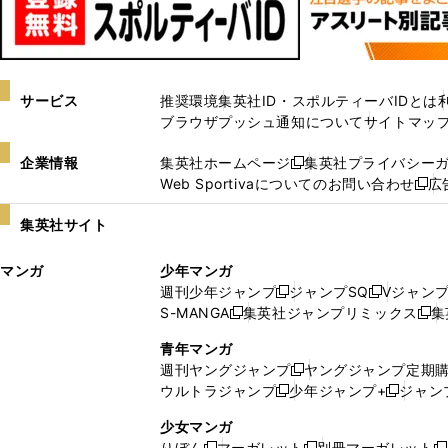
サービス
推奨環境
集英社ID・スポルティーバIDとは
ブラウザプッシュ通知について
サイトマッ
企業情報
集英社ホームページ
集英社プライバシー
新
Web Sportivaについてのお問い合わせ
広
し
新
い
し
集英社サイト
ウ
い
ィ
ウ
マンガ
少年マンガ
ン
ィ
週刊少年ジャンプ
ジャンプSQ
Vジャン
ド
ン
新
新
S-MANGA
集英社ジャンプリミックス
集
ウ
ド
新
し
し
新
で
ウ
し
い
い
し
青年マンガ
開
で
い
ウ
ウ
い
週刊ヤングジャンプ
ヤングジャンプ定期
新
く
開
ウ
ィ
ィ
ウ
ウルトラジャンプ
少年ジャンプ+
ジャン
新
し
新
く
ィ
ン
ン
ィ
し
い
し
ン
ド
ド
ン
少女マンガ
い
ウ
い
ド
ウ
ウ
ド
りぼん
マーガレット
別冊マーガレット