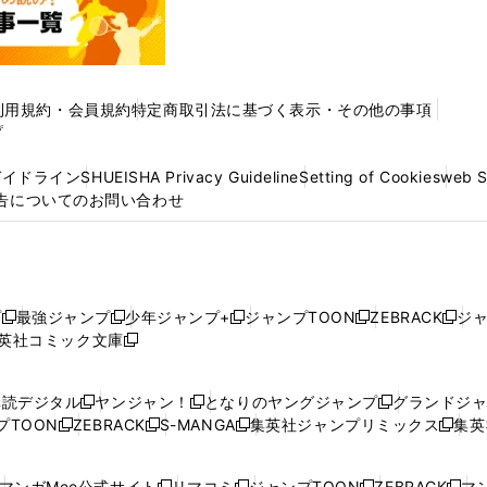
利用規約・会員規約
特定商取引法に基づく表示・その他の事項
プ
ガイドライン
SHUEISHA Privacy Guideline
Setting of Cookies
web 
告についてのお問い合わせ
プ
最強ジャンプ
少年ジャンプ+
ジャンプTOON
ZEBRACK
ジ
新
新
新
新
新
英社コミック文庫
し
新
し
し
し
し
い
い
し
い
い
い
ウ
ウ
い
ウ
ウ
ウ
購読デジタル
ヤンジャン！
となりのヤングジャンプ
グランドジ
新
新
新
ィ
ィ
ウ
ィ
ィ
ィ
プTOON
ZEBRACK
S-MANGA
集英社ジャンプリミックス
集英
新
し
新
し
新
し
新
ン
ン
ィ
ン
ン
ン
し
い
し
い
し
い
し
ド
ド
ン
ド
ド
ド
い
ウ
い
ウ
い
ウ
い
ウ
ウ
ド
ウ
ウ
ウ
マンガMee公式サイト
リマコミ
ジャンプTOON
ZEBRACK
マン