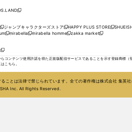
し
し
し
ィ
ィ
ン
ィ
ン
ィ
で
で
で
で
い
い
い
ン
ン
ド
ン
ド
ン
S.LAND
開
開
開
開
新
ウ
ウ
ウ
ド
ド
ウ
ド
ウ
ド
く
く
く
く
し
ィ
ィ
ィ
ウ
ウ
で
ウ
で
ウ
い
ン
ン
ン
ジャンプキャラクターズストア
HAPPY PLUS STORE
SHUEIS
で
で
開
で
開
で
新
新
新
ウ
ド
ド
ド
ium
mirabella
mirabella homme
zakka market
開
開
く
開
く
開
し
新
新
新
し
新
し
ィ
ウ
ウ
ウ
く
く
く
く
い
し
し
い
し
し
い
ン
で
で
で
ウ
い
い
ウ
い
い
ウ
ド
ボ
開
開
開
新
ィ
ウ
ウ
ィ
ウ
ウ
ィ
ウ
く
く
く
し
らコンテンツ使用許諾を得た正規版配信サービスであることを示す登録商標（登録番
ン
ィ
ィ
ン
ィ
ィ
ン
で
い
覧はこちら。
ド
ン
ン
ド
ン
ン
ド
開
ウ
ウ
ド
ド
ウ
ド
ド
ウ
く
ィ
で
ウ
ウ
で
ウ
ウ
で
ることは法律で禁じられています。全ての著作権は株式会社 集英社
ン
開
で
で
開
で
で
開
ド
HA Inc. All Rights Reserved.
く
開
開
く
開
開
く
ウ
く
く
く
く
で
開
く