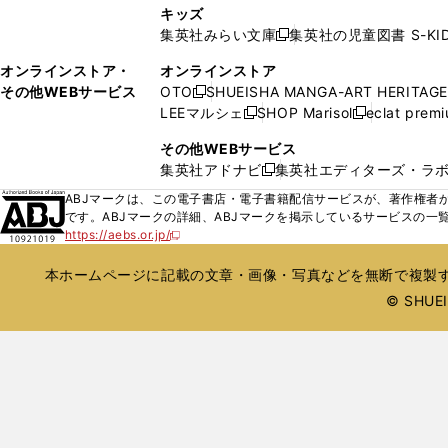
し
ン
キッズ
で
で
い
ド
集英社みらい文庫
集英社の児童図書 S-KID
開
開
新
ウ
ウ
く
く
し
ィ
オンラインストア・
オンラインストア
で
い
ン
その他WEBサービス
OTO
SHUEISHA MANGA-ART HERITAGE
開
新
ウ
ド
LEEマルシェ
SHOP Marisol
eclat prem
く
し
新
新
ィ
ウ
い
し
し
ン
その他WEBサービス
で
ウ
い
い
ド
集英社アドナビ
集英社エディターズ・ラ
開
新
ィ
ウ
ウ
ウ
く
し
ABJマークは、この電子書店・電子書籍配信サービスが、著作権者か
ン
ィ
ィ
で
い
です。ABJマークの詳細、ABJマークを掲示しているサービスの一
ド
ン
ン
開
https://aebs.or.jp/
ウ
新
ウ
ド
ド
く
し
ィ
で
ウ
ウ
い
本ホームページに記載の文章・画像・写真などを無断で複製す
ン
開
で
で
ウ
ド
© SHUEIS
ィ
く
開
開
ン
ウ
く
く
ド
で
ウ
開
で
開
く
く