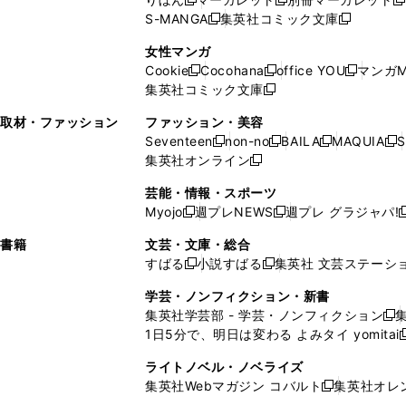
新
新
新
ウ
ィ
ウ
ウ
で
で
ウ
S-MANGA
集英社コミック文庫
し
新
し
新
ィ
ン
ィ
で
開
開
で
い
し
い
し
ン
ド
ン
女性マンガ
開
く
く
開
ウ
い
ウ
い
ド
ウ
ド
Cookie
Cocohana
office YOU
マンガM
く
く
新
新
新
ィ
ウ
ィ
ウ
ウ
で
ウ
集英社コミック文庫
し
新
し
し
ン
ィ
ン
ィ
で
開
で
い
し
い
い
ド
ン
ド
ン
取材・ファッション
ファッション・美容
開
く
開
ウ
い
ウ
ウ
ウ
ド
ウ
ド
Seventeen
non-no
BAILA
MAQUIA
S
く
く
新
新
新
新
ィ
ウ
ィ
ィ
で
ウ
で
ウ
集英社オンライン
し
新
し
し
し
ン
ィ
ン
ン
開
で
開
で
い
し
い
い
い
ド
ン
ド
ド
芸能・情報・スポーツ
く
開
く
開
ウ
い
ウ
ウ
ウ
ウ
ド
ウ
ウ
Myojo
週プレNEWS
週プレ グラジャパ!
く
く
新
新
新
ィ
ウ
ィ
ィ
ィ
で
ウ
で
で
し
し
ン
ィ
ン
ン
ン
書籍
文芸・文庫・総合
開
で
開
開
い
い
ド
ン
ド
ド
ド
すばる
小説すばる
集英社 文芸ステーシ
く
開
く
く
新
新
ウ
ウ
ウ
ド
ウ
ウ
ウ
く
し
し
ィ
ィ
学芸・ノンフィクション・新書
で
ウ
で
で
で
い
い
ン
ン
集英社学芸部 - 学芸・ノンフィクション
開
で
開
開
開
新
ウ
ウ
ド
ド
1日5分で、明日は変わる よみタイ yomitai
く
開
く
く
く
し
新
ィ
ィ
ウ
ウ
く
い
ン
ン
ライトノベル・ノベライズ
で
で
ウ
ド
ド
集英社Webマガジン コバルト
集英社オレ
開
開
新
ィ
ウ
ウ
く
く