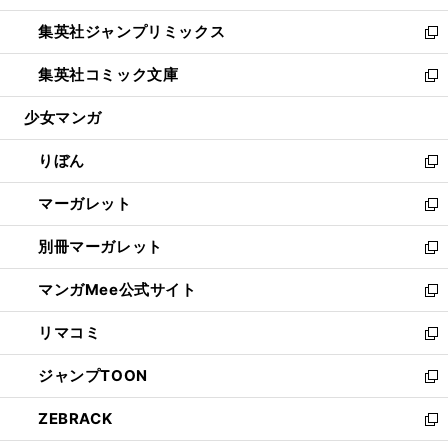
開
ウ
ン
ウ
し
集英社ジャンプリミックス
く
で
ド
ィ
い
新
開
ウ
ン
ウ
し
集英社コミック文庫
く
で
ド
ィ
い
新
開
ウ
ン
ウ
し
少女マンガ
く
で
ド
ィ
い
開
ウ
ン
ウ
りぼん
く
で
ド
ィ
新
開
ウ
ン
し
マーガレット
く
で
ド
い
新
開
ウ
ウ
し
別冊マーガレット
く
で
ィ
い
新
開
ン
ウ
し
マンガMee公式サイト
く
ド
ィ
い
新
ウ
ン
ウ
し
リマコミ
で
ド
ィ
い
新
開
ウ
ン
ウ
し
ジャンプTOON
く
で
ド
ィ
い
新
開
ウ
ン
ウ
し
ZEBRACK
く
で
ド
ィ
い
新
開
ウ
ン
ウ
し