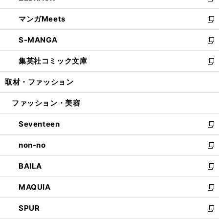
新
開
ウ
ン
ウ
し
マンガMeets
く
で
ド
ィ
い
新
開
ウ
ン
ウ
し
S-MANGA
く
で
ド
ィ
い
新
開
ウ
ン
ウ
し
集英社コミック文庫
く
で
ド
ィ
い
新
開
ウ
ン
ウ
し
取材・ファッション
く
で
ド
ィ
い
開
ウ
ン
ウ
ファッション・美容
く
で
ド
ィ
開
ウ
ン
Seventeen
く
で
ド
新
開
ウ
し
non-no
く
で
い
新
開
ウ
し
BAILA
く
ィ
い
新
ン
ウ
し
MAQUIA
ド
ィ
い
新
ウ
ン
ウ
し
SPUR
で
ド
ィ
い
新
開