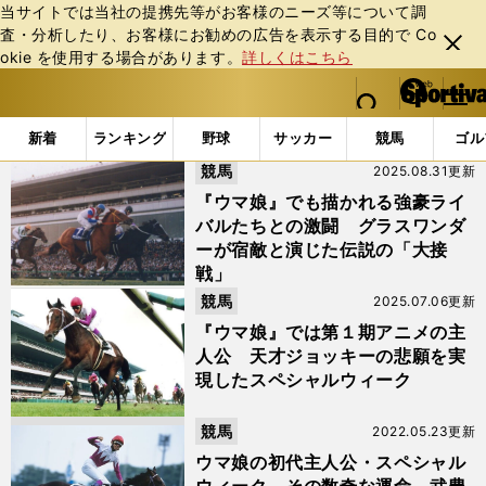
当サイトでは当社の提携先等がお客様のニーズ等について調
査・分析したり、お客様にお勧めの広告を表⽰する⽬的で Co
閉じ
okie を使⽤する場合があります。
詳しくはこちら
る
マイペ
web Sportiva (webスポルティーバ)
検索
メニュ
we
ー
「#スペシャルウィーク」の最新ニュース・ 情報
b
ジ
新着
ランキング
野球
サッカー
競馬
ゴル
ス
競馬
2025.08.31更新
ポ
ル
『ウマ娘』でも描かれる強豪ライ
テ
バルたちとの激闘 グラスワンダ
ィ
ーが宿敵と演じた伝説の「大接
ー
戦」
バ
競馬
2025.07.06更新
『ウマ娘』では第１期アニメの主
人公 天才ジョッキーの悲願を実
現したスペシャルウィーク
競馬
2022.05.23更新
ウマ娘の初代主人公・スペシャル