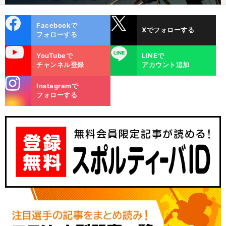
cebo
X
Facebookで
Xでフォローする
ok
フォローする
uTube
LINE
YouTubeで
LINEで
チャンネル登録
アカウント追加
stagra
Instagramで
m
フォローする