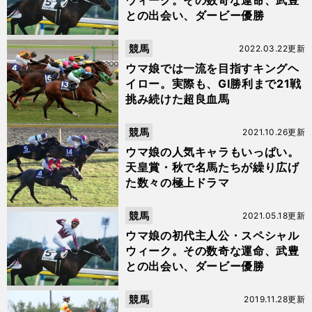
ウィーク。その数奇な運命、武豊
との出会い、ダービー優勝
競馬
2022.03.22更新
ウマ娘では一流を目指すキングヘ
イロー。実際も、GⅠ勝利まで21戦
挑み続けた超良血馬
競馬
2021.10.26更新
ウマ娘の人気キャラもいっぱい。
天皇賞・秋で名馬たちが繰り広げ
た数々の極上ドラマ
競馬
2021.05.18更新
ウマ娘の初代主人公・スペシャル
ウィーク。その数奇な運命、武豊
との出会い、ダービー優勝
競馬
2019.11.28更新