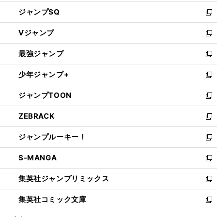
し
ジャンプSQ
い
新
ウ
し
Vジャンプ
ィ
い
新
ン
ウ
し
最強ジャンプ
ド
ィ
い
新
ウ
ン
ウ
し
少年ジャンプ+
で
ド
ィ
い
新
開
ウ
ン
ウ
し
ジャンプTOON
く
で
ド
ィ
い
新
開
ウ
ン
ウ
し
ZEBRACK
く
で
ド
ィ
い
新
開
ウ
ン
ウ
し
ジャンプルーキー！
く
で
ド
ィ
い
新
開
ウ
ン
ウ
し
S-MANGA
く
で
ド
ィ
い
新
開
ウ
ン
ウ
し
集英社ジャンプリミックス
く
で
ド
ィ
い
新
開
ウ
ン
ウ
し
集英社コミック文庫
く
で
ド
ィ
い
新
開
ウ
ン
ウ
し