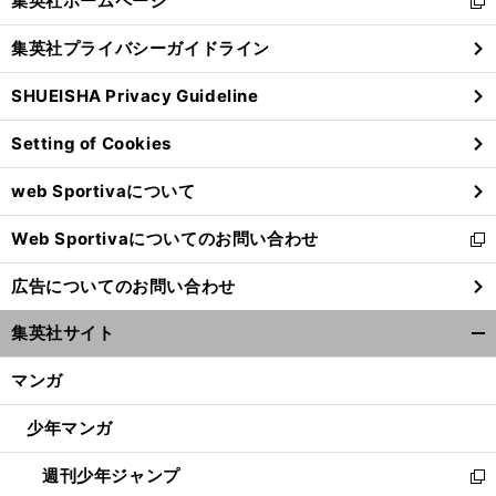
集英社ホームページ
新
閉
し
じ
集英社プライバシーガイドライン
い
る
ウ
SHUEISHA Privacy Guideline
ィ
ン
Setting of Cookies
ド
ウ
web Sportivaについて
で
開
Web Sportivaについてのお問い合わせ
く
新
し
広告についてのお問い合わせ
い
ウ
集英社サイト
ィ
開
ン
く/
マンガ
ド
閉
ウ
じ
少年マンガ
で
る
開
週刊少年ジャンプ
く
新