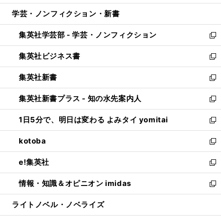
開
ウ
ン
ウ
し
学芸・ノンフィクション・新書
く
で
ド
ィ
い
開
ウ
ン
ウ
集英社学芸部 - 学芸・ノンフィクション
く
で
ド
ィ
新
開
ウ
ン
し
集英社ビジネス書
く
で
ド
い
新
開
ウ
ウ
し
集英社新書
く
で
ィ
い
新
開
ン
ウ
し
集英社新書プラス - 知の水先案内人
く
ド
ィ
い
新
ウ
ン
ウ
し
1日5分で、明日は変わる よみタイ yomitai
で
ド
ィ
い
新
開
ウ
ン
ウ
し
kotoba
く
で
ド
ィ
い
新
開
ウ
ン
ウ
し
e!集英社
く
で
ド
ィ
い
新
開
ウ
ン
ウ
し
情報・知識＆オピニオン imidas
く
で
ド
ィ
い
新
開
ウ
ン
ウ
し
ライトノベル・ノベライズ
く
で
ド
ィ
い
開
ウ
ン
ウ