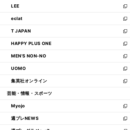
ウ
ン
ウ
し
LEE
く
で
ド
ィ
い
新
開
ウ
ン
ウ
し
eclat
く
で
ド
ィ
い
新
開
ウ
ン
ウ
し
T JAPAN
く
で
ド
ィ
い
新
開
ウ
ン
ウ
し
HAPPY PLUS ONE
く
で
ド
ィ
い
新
開
ウ
ン
ウ
し
MEN'S NON-NO
く
で
ド
ィ
い
新
開
ウ
ン
ウ
し
UOMO
く
で
ド
ィ
い
新
開
ウ
ン
ウ
し
集英社オンライン
く
で
ド
ィ
い
新
開
ウ
ン
ウ
し
芸能・情報・スポーツ
く
で
ド
ィ
い
開
ウ
ン
ウ
Myojo
く
で
ド
ィ
新
開
ウ
ン
し
週プレNEWS
く
で
ド
い
新
開
ウ
ウ
し