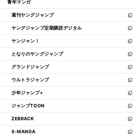
青年マンガ
く
で
ド
ィ
い
開
ウ
ン
ウ
週刊ヤングジャンプ
く
で
ド
ィ
新
開
ウ
ン
し
ヤングジャンプ定期購読デジタル
く
で
ド
い
新
開
ウ
ウ
し
ヤンジャン！
く
で
ィ
い
新
開
ン
ウ
し
となりのヤングジャンプ
く
ド
ィ
い
新
ウ
ン
ウ
し
グランドジャンプ
で
ド
ィ
い
新
開
ウ
ン
ウ
し
ウルトラジャンプ
く
で
ド
ィ
い
新
開
ウ
ン
ウ
し
少年ジャンプ+
く
で
ド
ィ
い
新
開
ウ
ン
ウ
し
ジャンプTOON
く
で
ド
ィ
い
新
開
ウ
ン
ウ
し
ZEBRACK
く
で
ド
ィ
い
新
開
ウ
ン
ウ
し
S-MANGA
く
で
ド
ィ
い
新