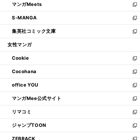
マンガMeets
く
で
ド
ィ
い
新
開
ウ
ン
ウ
し
S-MANGA
く
で
ド
ィ
い
新
開
ウ
ン
ウ
し
集英社コミック文庫
く
で
ド
ィ
い
新
開
ウ
ン
ウ
し
女性マンガ
く
で
ド
ィ
い
開
ウ
ン
ウ
Cookie
く
で
ド
ィ
新
開
ウ
ン
し
Cocohana
く
で
ド
い
新
開
ウ
ウ
し
office YOU
く
で
ィ
い
新
開
ン
ウ
し
マンガMee公式サイト
く
ド
ィ
い
新
ウ
ン
ウ
し
リマコミ
で
ド
ィ
い
新
開
ウ
ン
ウ
し
ジャンプTOON
く
で
ド
ィ
い
新
開
ウ
ン
ウ
し
ZEBRACK
く
で
ド
ィ
い