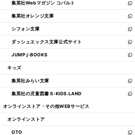
集英社Webマガジン コバルト
く
で
ド
ィ
新
開
ウ
ン
し
集英社オレンジ文庫
く
で
ド
い
新
開
ウ
ウ
し
シフォン文庫
く
で
ィ
い
新
開
ン
ウ
し
ダッシュエックス文庫公式サイト
く
ド
ィ
い
新
ウ
ン
ウ
し
JUMP j-BOOKS
で
ド
ィ
い
新
開
ウ
ン
ウ
し
キッズ
く
で
ド
ィ
い
開
ウ
ン
ウ
集英社みらい文庫
く
で
ド
ィ
新
開
ウ
ン
し
集英社の児童図書 S-KIDS.LAND
く
で
ド
い
新
開
ウ
ウ
し
オンラインストア・
その他WEBサービス
く
で
ィ
い
開
ン
ウ
オンラインストア
く
ド
ィ
ウ
ン
OTO
で
ド
新