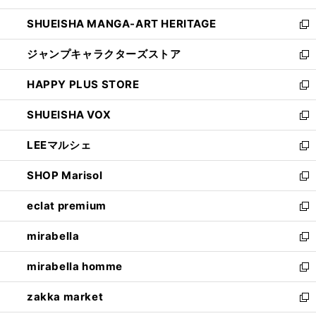
開
ウ
し
SHUEISHA MANGA-ART HERITAGE
く
で
い
新
開
ウ
し
ジャンプキャラクターズストア
く
ィ
い
新
ン
ウ
し
HAPPY PLUS STORE
ド
ィ
い
新
ウ
ン
ウ
し
SHUEISHA VOX
で
ド
ィ
い
新
開
ウ
ン
ウ
し
LEEマルシェ
く
で
ド
ィ
い
新
開
ウ
ン
ウ
し
SHOP Marisol
く
で
ド
ィ
い
新
開
ウ
ン
ウ
し
eclat premium
く
で
ド
ィ
い
新
開
ウ
ン
ウ
し
mirabella
く
で
ド
ィ
い
新
開
ウ
ン
ウ
し
mirabella homme
く
で
ド
ィ
い
新
開
ウ
ン
ウ
し
zakka market
く
で
ド
ィ
い
新
開
ウ
ン
ウ
し