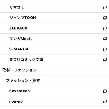
ウ
ン
ウ
し
リマコミ
で
ド
ィ
い
新
開
ウ
ン
ウ
し
ジャンプTOON
く
で
ド
ィ
い
新
開
ウ
ン
ウ
し
ZEBRACK
く
で
ド
ィ
い
新
開
ウ
ン
ウ
し
マンガMeets
く
で
ド
ィ
い
新
開
ウ
ン
ウ
し
S-MANGA
く
で
ド
ィ
い
新
開
ウ
ン
ウ
し
集英社コミック文庫
く
で
ド
ィ
い
新
開
ウ
ン
ウ
し
取材・ファッション
く
で
ド
ィ
い
開
ウ
ン
ウ
ファッション・美容
く
で
ド
ィ
開
ウ
ン
Seventeen
く
で
ド
新
開
ウ
し
non-no
く
で
い
新
開
ウ
し