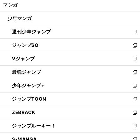
く/
マンガ
ド
閉
ウ
じ
少年マンガ
で
る
開
週刊少年ジャンプ
く
新
し
ジャンプSQ
い
新
ウ
し
Vジャンプ
ィ
い
新
ン
ウ
し
最強ジャンプ
ド
ィ
い
新
ウ
ン
ウ
し
少年ジャンプ+
で
ド
ィ
い
新
開
ウ
ン
ウ
し
ジャンプTOON
く
で
ド
ィ
い
新
開
ウ
ン
ウ
し
ZEBRACK
く
で
ド
ィ
い
新
開
ウ
ン
ウ
し
ジャンプルーキー！
く
で
ド
ィ
い
新
開
ウ
ン
ウ
し
S-MANGA
く
で
ド