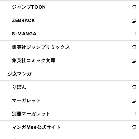
開
ウ
ン
ウ
し
ジャンプTOON
く
で
ド
ィ
い
新
開
ウ
ン
ウ
し
ZEBRACK
く
で
ド
ィ
い
新
開
ウ
ン
ウ
し
S-MANGA
く
で
ド
ィ
い
新
開
ウ
ン
ウ
し
集英社ジャンプリミックス
く
で
ド
ィ
い
新
開
ウ
ン
ウ
し
集英社コミック文庫
く
で
ド
ィ
い
新
開
ウ
ン
ウ
し
少女マンガ
く
で
ド
ィ
い
開
ウ
ン
ウ
りぼん
く
で
ド
ィ
新
開
ウ
ン
し
マーガレット
く
で
ド
い
新
開
ウ
ウ
し
別冊マーガレット
く
で
ィ
い
新
開
ン
ウ
し
マンガMee公式サイト
く
ド
ィ
い
新
ウ
ン
ウ
し