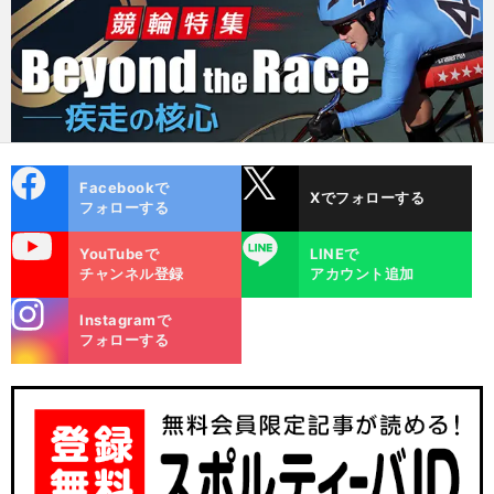
cebo
X
Facebookで
Xでフォローする
ok
フォローする
uTube
LINE
YouTubeで
LINEで
チャンネル登録
アカウント追加
stagra
Instagramで
m
フォローする