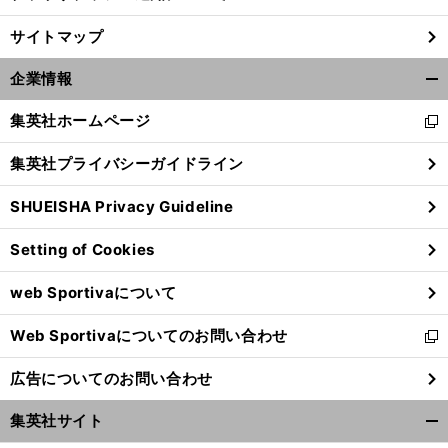
サイトマップ
企業情報
開
く/
集英社ホームページ
新
閉
し
じ
集英社プライバシーガイドライン
い
る
ウ
SHUEISHA Privacy Guideline
ィ
ン
Setting of Cookies
ド
ウ
web Sportivaについて
で
開
Web Sportivaについてのお問い合わせ
く
新
し
広告についてのお問い合わせ
い
ウ
集英社サイト
ィ
開
ン