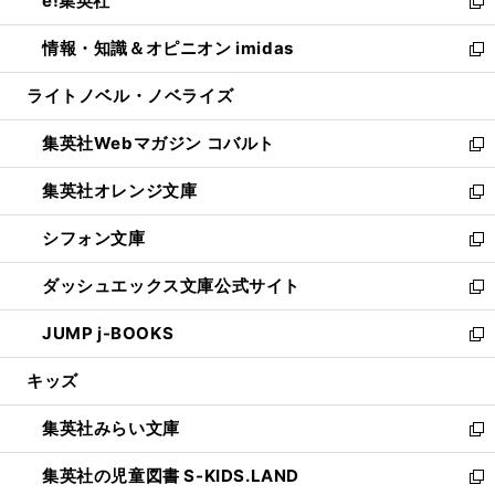
e!集英社
く
で
ド
ィ
い
新
開
ウ
ン
ウ
し
情報・知識＆オピニオン imidas
く
で
ド
ィ
い
新
開
ウ
ン
ウ
し
ライトノベル・ノベライズ
く
で
ド
ィ
い
開
ウ
ン
ウ
集英社Webマガジン コバルト
く
で
ド
ィ
新
開
ウ
ン
し
集英社オレンジ文庫
く
で
ド
い
新
開
ウ
ウ
し
シフォン文庫
く
で
ィ
い
新
開
ン
ウ
し
ダッシュエックス文庫公式サイト
く
ド
ィ
い
新
ウ
ン
ウ
し
JUMP j-BOOKS
で
ド
ィ
い
新
開
ウ
ン
ウ
し
キッズ
く
で
ド
ィ
い
開
ウ
ン
ウ
集英社みらい文庫
く
で
ド
ィ
新
開
ウ
ン
し
集英社の児童図書 S-KIDS.LAND
く
で
ド
い
新