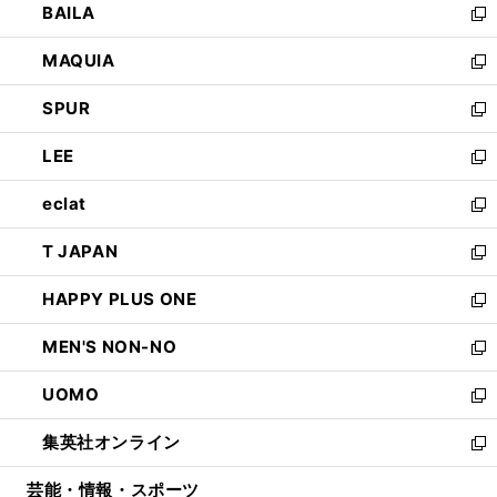
BAILA
く
ィ
い
新
ン
ウ
し
MAQUIA
ド
ィ
い
新
ウ
ン
ウ
し
SPUR
で
ド
ィ
い
新
開
ウ
ン
ウ
し
LEE
く
で
ド
ィ
い
新
開
ウ
ン
ウ
し
eclat
く
で
ド
ィ
い
新
開
ウ
ン
ウ
し
T JAPAN
く
で
ド
ィ
い
新
開
ウ
ン
ウ
し
HAPPY PLUS ONE
く
で
ド
ィ
い
新
開
ウ
ン
ウ
し
MEN'S NON-NO
く
で
ド
ィ
い
新
開
ウ
ン
ウ
し
UOMO
く
で
ド
ィ
い
新
開
ウ
ン
ウ
し
集英社オンライン
く
で
ド
ィ
い
新
開
ウ
ン
ウ
し
芸能・情報・スポーツ
く
で
ド
ィ
い