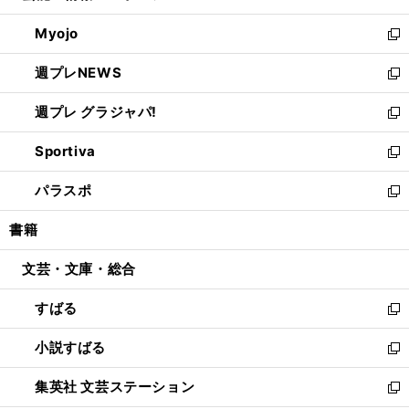
開
ウ
ン
ウ
Myojo
く
で
ド
ィ
新
開
ウ
ン
し
週プレNEWS
く
で
ド
い
新
開
ウ
ウ
し
週プレ グラジャパ!
く
で
ィ
い
新
開
ン
ウ
し
Sportiva
く
ド
ィ
い
新
ウ
ン
ウ
し
パラスポ
で
ド
ィ
い
新
開
ウ
ン
ウ
し
書籍
く
で
ド
ィ
い
開
ウ
ン
ウ
文芸・文庫・総合
く
で
ド
ィ
開
ウ
ン
すばる
く
で
ド
新
開
ウ
し
小説すばる
く
で
い
新
開
ウ
し
集英社 文芸ステーション
く
ィ
い
新
ン