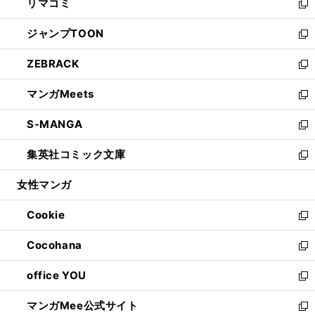
リマコミ
で
ド
ィ
い
新
開
ウ
ン
ウ
し
ジャンプTOON
く
で
ド
ィ
い
新
開
ウ
ン
ウ
し
ZEBRACK
く
で
ド
ィ
い
新
開
ウ
ン
ウ
し
マンガMeets
く
で
ド
ィ
い
新
開
ウ
ン
ウ
し
S-MANGA
く
で
ド
ィ
い
新
開
ウ
ン
ウ
し
集英社コミック文庫
く
で
ド
ィ
い
新
開
ウ
ン
ウ
し
女性マンガ
く
で
ド
ィ
い
開
ウ
ン
ウ
Cookie
く
で
ド
ィ
新
開
ウ
ン
し
Cocohana
く
で
ド
い
新
開
ウ
ウ
し
office YOU
く
で
ィ
い
新
開
ン
ウ
し
マンガMee公式サイト
く
ド
ィ
い
新