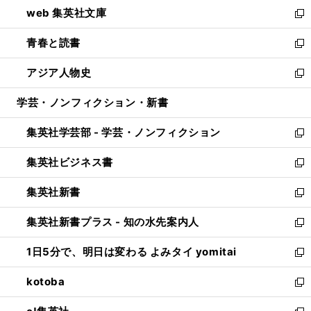
ウ
し
web 集英社文庫
ド
ィ
い
新
ウ
ン
ウ
し
青春と読書
で
ド
ィ
い
新
開
ウ
ン
ウ
し
アジア人物史
く
で
ド
ィ
い
新
開
ウ
ン
ウ
し
学芸・ノンフィクション・新書
く
で
ド
ィ
い
開
ウ
ン
ウ
集英社学芸部 - 学芸・ノンフィクション
く
で
ド
ィ
新
開
ウ
ン
し
集英社ビジネス書
く
で
ド
い
新
開
ウ
ウ
し
集英社新書
く
で
ィ
い
新
開
ン
ウ
し
集英社新書プラス - 知の水先案内人
く
ド
ィ
い
新
ウ
ン
ウ
し
1日5分で、明日は変わる よみタイ yomitai
で
ド
ィ
い
新
開
ウ
ン
ウ
し
kotoba
く
で
ド
ィ
い
新
開
ウ
ン
ウ
し