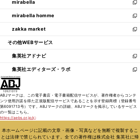
mirabella
く
で
ド
ィ
い
新
開
ウ
ン
ウ
し
mirabella homme
く
で
ド
ィ
い
新
開
ウ
ン
ウ
し
zakka market
く
で
ド
ィ
い
新
開
ウ
ン
ウ
し
その他WEBサービス
く
で
ド
ィ
い
開
ウ
ン
ウ
集英社アドナビ
く
で
ド
ィ
新
開
ウ
ン
し
集英社エディターズ・ラボ
く
で
ド
い
新
開
ウ
ウ
し
く
で
ィ
い
開
ン
ウ
ABJマークは、この電子書店・電子書籍配信サービスが、著作権者からコンテ
く
ド
ィ
ンツ使用許諾を得た正規版配信サービスであることを示す登録商標（登録番号
ウ
ン
第6091713号）です。ABJマークの詳細、ABJマークを掲示しているサービス
で
ド
の一覧はこちら。
開
ウ
https://aebs.or.jp/
新
く
で
し
い
開
本ホームページに記載の文章・画像・写真などを無断で複製するこ
ウ
く
とは法律で禁じられています。全ての著作権は株式会社 集英社に帰
ィ