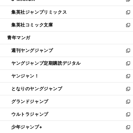
ィ
い
新
開
ウ
ン
ウ
し
集英社ジャンプリミックス
く
で
ド
ィ
い
新
開
ウ
ン
ウ
し
集英社コミック文庫
く
で
ド
ィ
い
新
開
ウ
ン
ウ
し
青年マンガ
く
で
ド
ィ
い
開
ウ
ン
ウ
週刊ヤングジャンプ
く
で
ド
ィ
新
開
ウ
ン
し
ヤングジャンプ定期購読デジタル
く
で
ド
い
新
開
ウ
ウ
し
ヤンジャン！
く
で
ィ
い
新
開
ン
ウ
し
となりのヤングジャンプ
く
ド
ィ
い
新
ウ
ン
ウ
し
グランドジャンプ
で
ド
ィ
い
新
開
ウ
ン
ウ
し
ウルトラジャンプ
く
で
ド
ィ
い
新
開
ウ
ン
ウ
し
少年ジャンプ+
く
で
ド
ィ
い
新