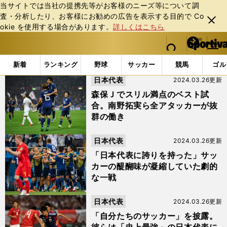
当サイトでは当社の提携先等がお客様のニーズ等について調
査・分析したり、お客様にお勧めの広告を表⽰する⽬的で Co
閉じ
okie を使⽤する場合があります。
詳しくはこちら
る
マイペ
web Sportiva (webスポルティーバ)
検索
メニュ
we
ー
「#サッカー日本代表ベストゲーム」の最新ニュース・ 情
b
ジ
新着
ランキング
野球
サッカー
競馬
ゴル
ス
日本代表
2024.03.26更新
ポ
ル
森保Ｊでスリル満点のベスト試
テ
合。南野拓実ら全アタッカーが抜
ィ
群の働き
ー
バ
日本代表
2024.03.26更新
「日本代表に誇りを持った」サッ
カーの醍醐味が凝縮していた劇的
な一戦
日本代表
2024.03.26更新
「自分たちのサッカー」を披露。