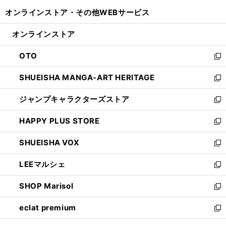
開
ウ
ウ
し
オンラインストア・
その他WEBサービス
く
で
ィ
い
開
ン
ウ
オンラインストア
く
ド
ィ
ウ
ン
OTO
で
ド
新
開
ウ
し
SHUEISHA MANGA-ART HERITAGE
く
で
い
新
開
ウ
し
ジャンプキャラクターズストア
く
ィ
い
新
ン
ウ
し
HAPPY PLUS STORE
ド
ィ
い
新
ウ
ン
ウ
し
SHUEISHA VOX
で
ド
ィ
い
新
開
ウ
ン
ウ
し
LEEマルシェ
く
で
ド
ィ
い
新
開
ウ
ン
ウ
し
SHOP Marisol
く
で
ド
ィ
い
新
開
ウ
ン
ウ
し
eclat premium
く
で
ド
ィ
い
新
開
ウ
ン
ウ
し