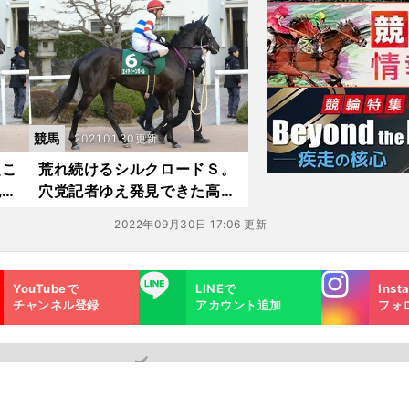
待
競馬
2021.01.30更新
起こ
荒れ続けるシルクロードＳ。
記者
穴党記者ゆえ発見できた高配
当の使者４頭
2022年09月30日 17:06 更新
Instagra
LINE
YouTubeで
LINEで
Inst
m
チャンネル登録
アカウント追加
フォ