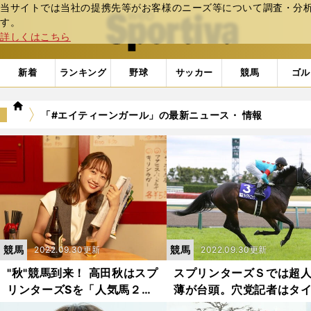
当サイトでは当社の提携先等がお客様のニーズ等について調査・分析し
web Sportiva (webスポルティーバ)
す。
詳しくはこちら
新着
ランキング
野球
サッカー
競馬
ゴル
we
「#エイティーンガール」の最新ニュース・ 情報
b
ス
ポ
ル
テ
ィ
ー
バ
競馬
競馬
2022.09.30更新
2022.09.30更新
"秋"競馬到来！ 高田秋はスプ
スプリンターズＳでは超
リンターズSを「人気馬２頭
薄が台頭。穴党記者はタ
＋大穴１頭」で決まると予
の違う２頭の一発に期待