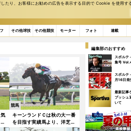
たり、お客様にお勧めの広告を表⽰する⽬的で Cookie を使⽤す
フ
その他球技
その他競技
モーター
フォト
連載
編集部のおすすめ
スポルテ
集号 Vol
スポルテ
月16日発
最新記事
プッシュ
いて
競馬
2022.08.27更新
人気
キーンランドＣは秋の大一番
イプ
を目指す実績馬より、洋芝適
性が高い伏兵２頭の一発に期