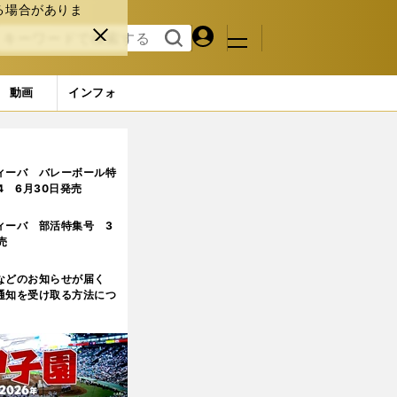
る場合がありま
マイペ
閉じ
検索
メニュ
ー
る
す
ジ
る
動画
インフォ
ィーバ バレーボール特
.4 6月30日発売
ィーバ 部活特集号 3
売
などのお知らせが届く
通知を受け取る方法につ