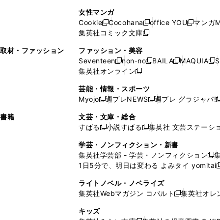
で
開
開
で
い
し
い
し
ン
ド
ン
女性マンガ
開
く
く
開
ウ
い
ウ
い
ド
ウ
ド
Cookie
Cocohana
office YOU
マンガM
く
く
新
新
新
ィ
ウ
ィ
ウ
ウ
で
ウ
集英社コミック文庫
し
新
し
し
ン
ィ
ン
ィ
で
開
で
い
し
い
い
ド
ン
ド
ン
取材・ファッション
ファッション・美容
開
く
開
ウ
い
ウ
ウ
ウ
ド
ウ
ド
Seventeen
non-no
BAILA
MAQUIA
S
く
く
新
新
新
新
ィ
ウ
ィ
ィ
で
ウ
で
ウ
集英社オンライン
し
新
し
し
し
ン
ィ
ン
ン
開
で
開
で
い
し
い
い
い
ド
ン
ド
ド
芸能・情報・スポーツ
く
開
く
開
ウ
い
ウ
ウ
ウ
ウ
ド
ウ
ウ
Myojo
週プレNEWS
週プレ グラジャパ!
く
く
新
新
新
ィ
ウ
ィ
ィ
ィ
で
ウ
で
で
し
し
ン
ィ
ン
ン
ン
書籍
文芸・文庫・総合
開
で
開
開
い
い
ド
ン
ド
ド
ド
すばる
小説すばる
集英社 文芸ステーシ
く
開
く
く
新
新
ウ
ウ
ウ
ド
ウ
ウ
ウ
く
し
し
ィ
ィ
学芸・ノンフィクション・新書
で
ウ
で
で
で
い
い
ン
ン
集英社学芸部 - 学芸・ノンフィクション
開
で
開
開
開
新
ウ
ウ
ド
ド
1日5分で、明日は変わる よみタイ yomitai
く
開
く
く
く
し
新
ィ
ィ
ウ
ウ
く
い
ン
ン
ライトノベル・ノベライズ
で
で
ウ
ド
ド
集英社Webマガジン コバルト
集英社オレ
開
開
新
ィ
ウ
ウ
く
く
し
ン
キッズ
で
で
い
ド