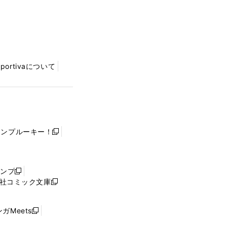
Sportivaについて
ャンプルーキー！
新
し
い
ウ
ャンプ
新
ィ
社コミック文庫
し
新
ン
い
し
ド
ウ
い
ウ
ガMeets
新
ィ
ウ
で
し
ン
ィ