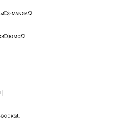
開
い
ド
ン
く
ウ
ウ
ド
s
S-MANGA
新
新
ィ
で
ウ
し
し
ン
開
で
い
い
ド
く
開
ウ
ウ
ウ
NO
UOMO
く
新
新
ィ
ィ
で
し
し
ン
ン
開
い
い
ド
ド
く
ウ
ウ
ウ
ウ
ィ
ィ
で
で
ン
ン
開
開
ド
ド
く
く
ウ
ウ
で
で
開
開
く
く
し
い
ウ
j-BOOKS
新
ィ
し
ン
い
ド