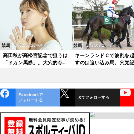
想。選び抜いた穴馬は？
競馬
競馬
2022.03.25更新
2021.08.27更新
高田秋が高松宮記念で狙うは
キーンランドＣで波乱を
「ドカン馬券」。大穴的存在
すのは追い込み馬。穴党
を含む注目の４頭を選んだ
渾身の４頭に刮目せよ
ebo
X
YouTube
Facebookで
Xでフォローする
ok
フォローする