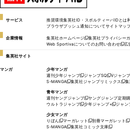
サービス
推奨環境
集英社ID・スポルティーバIDとは
ブラウザプッシュ通知について
サイトマッ
企業情報
集英社ホームページ
集英社プライバシー
新
Web Sportivaについてのお問い合わせ
広
し
新
い
し
集英社サイト
ウ
い
ィ
ウ
マンガ
少年マンガ
ン
ィ
週刊少年ジャンプ
ジャンプSQ
Vジャン
ド
ン
新
新
S-MANGA
集英社ジャンプリミックス
集
ウ
ド
新
し
し
新
で
ウ
し
い
い
し
青年マンガ
開
で
い
ウ
ウ
い
週刊ヤングジャンプ
ヤングジャンプ定期
新
く
開
ウ
ィ
ィ
ウ
ウルトラジャンプ
少年ジャンプ+
ジャン
新
し
新
く
ィ
ン
ン
ィ
し
い
し
ン
ド
ド
ン
少女マンガ
い
ウ
い
ド
ウ
ウ
ド
りぼん
マーガレット
別冊マーガレット
新
新
新
ウ
ィ
ウ
ウ
で
で
ウ
S-MANGA
集英社コミック文庫
し
新
し
新
ィ
ン
ィ