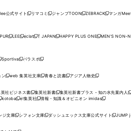
開
開
で
開
開
開
い
い
い
い
い
ン
ド
ン
ド
ン
ド
ン
く
く
開
く
く
く
ウ
ウ
ウ
ウ
ウ
ド
ウ
ド
ウ
ド
ウ
ド
ee公式サイト
リマコミ
ジャンプTOON
ZEBRACK
マンガMeet
く
新
新
新
新
ィ
ィ
ィ
ィ
ィ
ウ
で
ウ
で
ウ
で
ウ
し
し
し
し
ン
ン
ン
ン
ン
で
開
で
開
で
開
で
い
い
い
い
ド
ド
ド
ド
ド
開
く
開
く
開
く
開
ウ
ウ
ウ
ウ
ウ
ウ
ウ
ウ
ウ
PUR
LEE
eclat
T JAPAN
HAPPY PLUS ONE
MEN'S NON-
く
く
く
く
新
新
新
新
新
ィ
ィ
ィ
ィ
で
で
で
で
で
し
し
し
し
し
ン
ン
ン
ン
開
開
開
開
開
い
い
い
い
い
ド
ド
ド
ド
く
く
く
く
く
ウ
ウ
ウ
ウ
ウ
ウ
ウ
ウ
ウ
Sportiva
パラスポ
新
新
ィ
ィ
ィ
ィ
ィ
で
で
で
で
し
し
し
ン
ン
ン
ン
ン
開
開
開
開
い
い
い
ド
ド
ド
ド
ド
ョン
web 集英社文庫
青春と読書
アジア人物史
く
く
く
く
新
新
新
新
ウ
ウ
ウ
ウ
ウ
ウ
ウ
ウ
し
し
し
し
ィ
ィ
ィ
で
で
で
で
で
い
い
い
い
ン
ン
ン
集英社ビジネス書
集英社新書
集英社新書プラス - 知の水先案内人
開
開
開
開
開
新
新
新
ウ
ウ
ウ
ウ
ド
ド
ド
kotoba
e!集英社
情報・知識＆オピニオン imidas
く
く
く
く
く
新
し
新
し
新
ィ
ィ
ィ
ィ
ウ
ウ
ウ
し
し
い
し
い
し
ン
ン
ン
ン
で
で
で
い
い
ウ
い
ウ
い
ド
ド
ド
ド
ンジ文庫
シフォン文庫
ダッシュエックス文庫公式サイト
JUMP 
開
開
開
新
新
新
ウ
ウ
ィ
ウ
ィ
ウ
ウ
ウ
ウ
ウ
く
く
く
し
し
し
ィ
ィ
ン
ィ
ン
ィ
で
で
で
で
い
い
い
ン
ン
ド
ン
ド
ン