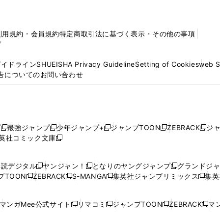
利用規約・会員規約
特定商取引法に基づく表示・その他の事項
プ
ガイドライン
SHUEISHA Privacy Guideline
Setting of Cookies
web 
告についてのお問い合わせ
プ
最強ジャンプ
少年ジャンプ+
ジャンプTOON
ZEBRACK
ジ
新
新
新
新
新
英社コミック文庫
し
新
し
し
し
し
い
い
し
い
い
い
ウ
ウ
い
ウ
ウ
ウ
購読デジタル
ヤンジャン！
となりのヤングジャンプ
グランドジ
新
新
新
ィ
ィ
ウ
ィ
ィ
ィ
プTOON
ZEBRACK
S-MANGA
集英社ジャンプリミックス
集英
新
し
新
し
新
し
新
ン
ン
ィ
ン
ン
ン
し
い
し
い
し
い
し
ド
ド
ン
ド
ド
ド
い
ウ
い
ウ
い
ウ
い
ウ
ウ
ド
ウ
ウ
ウ
マンガMee公式サイト
リマコミ
ジャンプTOON
ZEBRACK
マン
新
新
新
新
ウ
ィ
ウ
ィ
ウ
ィ
ウ
で
で
ウ
で
で
で
し
し
し
し
し
ィ
ン
ィ
ン
ィ
ン
ィ