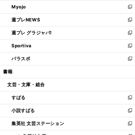
開
ウ
ン
ウ
Myojo
く
で
ド
ィ
新
開
ウ
ン
し
週プレNEWS
く
で
ド
い
新
開
ウ
ウ
し
週プレ グラジャパ!
く
で
ィ
い
新
開
ン
ウ
し
Sportiva
く
ド
ィ
い
新
ウ
ン
ウ
し
パラスポ
で
ド
ィ
い
新
開
ウ
ン
ウ
し
書籍
く
で
ド
ィ
い
開
ウ
ン
ウ
文芸・文庫・総合
く
で
ド
ィ
開
ウ
ン
すばる
く
で
ド
新
開
ウ
し
小説すばる
く
で
い
新
開
ウ
し
集英社 文芸ステーション
く
ィ
い
新
ン
ウ
し