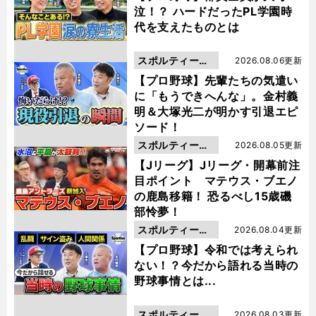
泣！？ ハードだったPL学園時
代を支えたものとは
スポルティーバ
2026.08.06更新
動画
【プロ野球】先輩たちの気遣い
に「もうできへんな」。金村義
明＆大塚光二が明かす引退エピ
ソード！
スポルティーバ
2026.08.05更新
動画
【Jリーグ】Jリーグ・開幕前注
目ポイント マテウス・ブエノ
の鹿島移籍！ 恐るべし15歳磯
部怜夢！
スポルティーバ
2026.08.04更新
動画
【プロ野球】令和では考えられ
ない！？今だから語れる当時の
野球事情とは...
スポルティーバ
2026.08.03更新