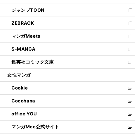
開
ウ
ン
ウ
し
ジャンプTOON
く
で
ド
ィ
い
新
開
ウ
ン
ウ
し
ZEBRACK
く
で
ド
ィ
い
新
開
ウ
ン
ウ
し
マンガMeets
く
で
ド
ィ
い
新
開
ウ
ン
ウ
し
S-MANGA
く
で
ド
ィ
い
新
開
ウ
ン
ウ
し
集英社コミック文庫
く
で
ド
ィ
い
新
開
ウ
ン
ウ
し
女性マンガ
く
で
ド
ィ
い
開
ウ
ン
ウ
Cookie
く
で
ド
ィ
新
開
ウ
ン
し
Cocohana
く
で
ド
い
新
開
ウ
ウ
し
office YOU
く
で
ィ
い
新
開
ン
ウ
し
マンガMee公式サイト
く
ド
ィ
い
新
ウ
ン
ウ
し