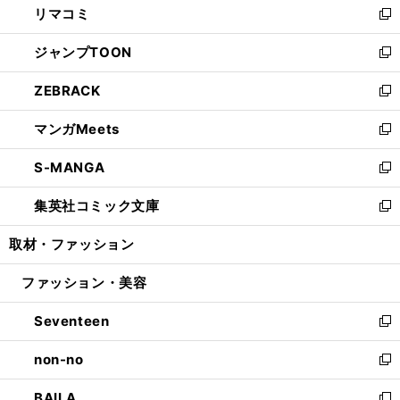
リマコミ
で
ド
ィ
い
新
開
ウ
ン
ウ
し
ジャンプTOON
く
で
ド
ィ
い
新
開
ウ
ン
ウ
し
ZEBRACK
く
で
ド
ィ
い
新
開
ウ
ン
ウ
し
マンガMeets
く
で
ド
ィ
い
新
開
ウ
ン
ウ
し
S-MANGA
く
で
ド
ィ
い
新
開
ウ
ン
ウ
し
集英社コミック文庫
く
で
ド
ィ
い
新
開
ウ
ン
ウ
し
取材・ファッション
く
で
ド
ィ
い
開
ウ
ン
ウ
ファッション・美容
く
で
ド
ィ
開
ウ
ン
Seventeen
く
で
ド
新
開
ウ
し
non-no
く
で
い
新
開
ウ
し
BAILA
く
ィ