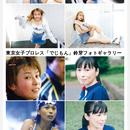
東京女子プロレス「でじもん」鈴芽フォトギャラリー