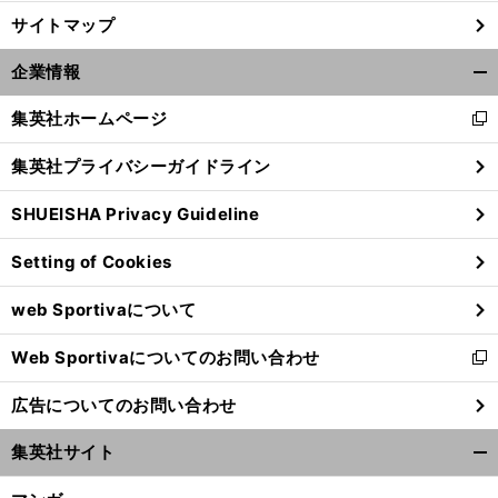
サイトマップ
企業情報
開
く/
集英社ホームページ
新
閉
し
じ
集英社プライバシーガイドライン
い
る
ウ
SHUEISHA Privacy Guideline
ィ
ン
Setting of Cookies
ド
ウ
web Sportivaについて
で
開
Web Sportivaについてのお問い合わせ
く
新
し
広告についてのお問い合わせ
い
ウ
集英社サイト
ィ
開
ン
く/