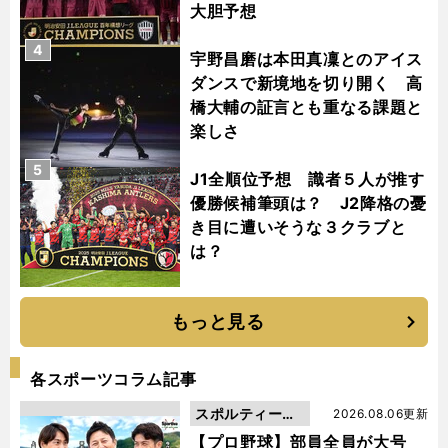
大胆予想
4
宇野昌磨は本田真凜とのアイス
ダンスで新境地を切り開く 高
橋大輔の証言とも重なる課題と
楽しさ
5
J1全順位予想 識者５人が推す
優勝候補筆頭は？ J2降格の憂
き目に遭いそうな３クラブと
は？
もっと見る
各スポーツコラム記事
スポルティーバ
2026.08.06更新
動画
【プロ野球】部員全員が大号