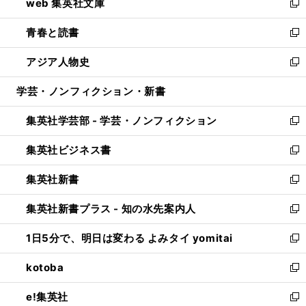
web 集英社文庫
ド
ィ
い
新
ウ
ン
ウ
し
青春と読書
で
ド
ィ
い
新
開
ウ
ン
ウ
し
アジア人物史
く
で
ド
ィ
い
新
開
ウ
ン
ウ
し
学芸・ノンフィクション・新書
く
で
ド
ィ
い
開
ウ
ン
ウ
集英社学芸部 - 学芸・ノンフィクション
く
で
ド
ィ
新
開
ウ
ン
し
集英社ビジネス書
く
で
ド
い
新
開
ウ
ウ
し
集英社新書
く
で
ィ
い
新
開
ン
ウ
し
集英社新書プラス - 知の水先案内人
く
ド
ィ
い
新
ウ
ン
ウ
し
1日5分で、明日は変わる よみタイ yomitai
で
ド
ィ
い
新
開
ウ
ン
ウ
し
kotoba
く
で
ド
ィ
い
新
開
ウ
ン
ウ
し
e!集英社
く
で
ド
ィ
い
新