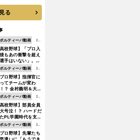
に３年目のNBA挑戦
続く
見る
事
ポルティーバ動画
202
高校野球】「プロ入
6.0
後もあの衝撃を超え
8.0
選手はいない」。PL
6更
園トリオが衝撃を受
ポルティーバ動画
202
新
た選手
プロ野球】指揮官に
6.0
ってチームが変わ
8.0
！？ 金村義明＆大塚
6更
二が語る歴代監督エ
ポルティーバ動画
202
新
ソード
高校野球】部員全員
6.0
大号泣！？ ハードだ
8.0
たPL学園時代を支え
6更
ものとは
ポルティーバ動画
202
新
プロ野球】先輩たち
6.0
気遣いに「もうでき