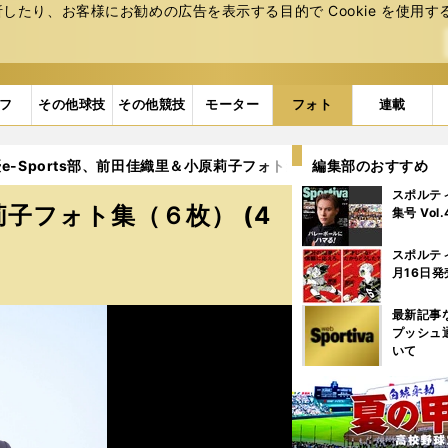
たり、お客様にお勧めの広告を表⽰する⽬的で Cookie を使⽤す
フ
その他球技
その他競技
モーター
フォト
連載
e-Sports部、前田佳織里＆小原莉子フォト集（６枚） (4ページ目)
編集部のおすすめ
スポルテ
莉子フォト集（６枚） (4
集号 Vol
スポルテ
月16日発
最新記事
プッシュ
いて