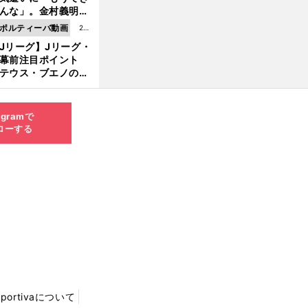
8.0
んな」。金村義明＆
6更
塚光二が明かす引退
ポルティーバ動画
202
新
ピソード！
Jリーグ】Jリーグ・
6.0
開幕前注目ポイント
8.0
テウス・ブエノの鹿
5更
移籍！ 恐るべし15
新
磯部怜夢！
agramで
ローする
Sportivaについて