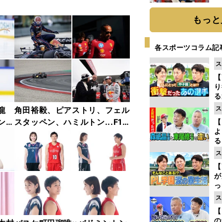
糧
は
もっと
各スポーツコラム記
ス
【
り
る
学
ス
龍
角田裕毅、ピアストリ、フェル
け
ンフ
スタッペン、ハミルトン...F1
【
よ
リー
2025年前半戦ベストショット
る
ャラ
集【撮影／熱田護＆桜井淳雄】
光
ス
ピ
【
が
っ
た
ス
【
の