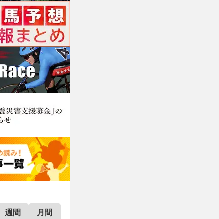
週間
月間