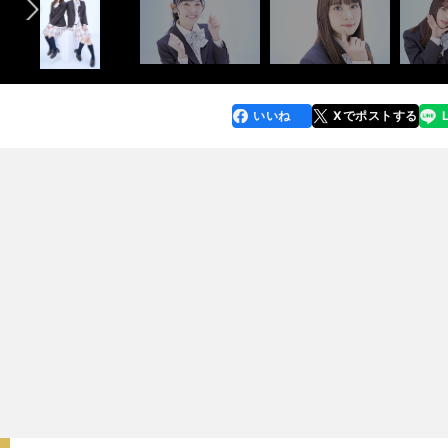
いいね
Xでポストする
line
faceboo
x
k