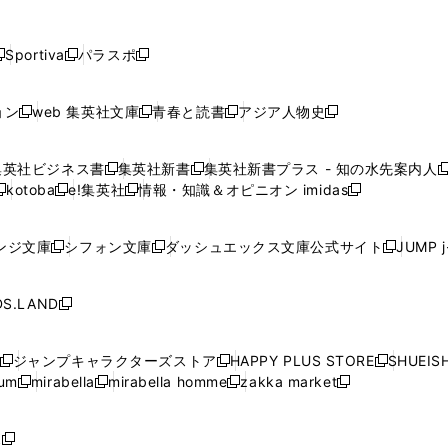
し
し
し
し
し
ン
ン
ン
ン
開
開
開
開
開
い
い
い
い
い
ド
ド
ド
ド
く
く
く
く
く
ウ
ウ
ウ
ウ
ウ
ウ
ウ
ウ
ウ
Sportiva
パラスポ
新
新
ィ
ィ
ィ
ィ
ィ
で
で
で
で
し
し
し
ン
ン
ン
ン
ン
開
開
開
開
い
い
い
ド
ド
ド
ド
ド
ョン
web 集英社文庫
青春と読書
アジア人物史
く
く
く
く
新
新
新
新
ウ
ウ
ウ
ウ
ウ
ウ
ウ
ウ
し
し
し
し
ィ
ィ
ィ
で
で
で
で
で
い
い
い
い
ン
ン
ン
集英社ビジネス書
集英社新書
集英社新書プラス - 知の水先案内人
開
開
開
開
開
新
新
新
ウ
ウ
ウ
ウ
ド
ド
ド
kotoba
e!集英社
情報・知識＆オピニオン imidas
く
く
く
く
く
新
し
新
し
新
ィ
ィ
ィ
ィ
ウ
ウ
ウ
し
し
い
し
い
し
ン
ン
ン
ン
で
で
で
い
い
ウ
い
ウ
い
ド
ド
ド
ド
ンジ文庫
シフォン文庫
ダッシュエックス文庫公式サイト
JUMP 
開
開
開
新
新
新
ウ
ウ
ィ
ウ
ィ
ウ
ウ
ウ
ウ
ウ
く
く
く
し
し
し
ィ
ィ
ン
ィ
ン
ィ
で
で
で
で
い
い
い
ン
ン
ド
ン
ド
ン
S.LAND
開
開
開
開
新
ウ
ウ
ウ
ド
ド
ウ
ド
ウ
ド
く
く
く
く
し
ィ
ィ
ィ
ウ
ウ
で
ウ
で
ウ
い
ン
ン
ン
ジャンプキャラクターズストア
HAPPY PLUS STORE
SHUEIS
で
で
開
で
開
で
新
新
新
ウ
ド
ド
ド
ium
mirabella
mirabella homme
zakka market
開
開
く
開
く
開
し
新
新
新
し
新
し
ィ
ウ
ウ
ウ
く
く
く
く
い
し
し
い
し
し
い
ン
で
で
で
ウ
い
い
ウ
い
い
ウ
ド
ボ
開
開
開
新