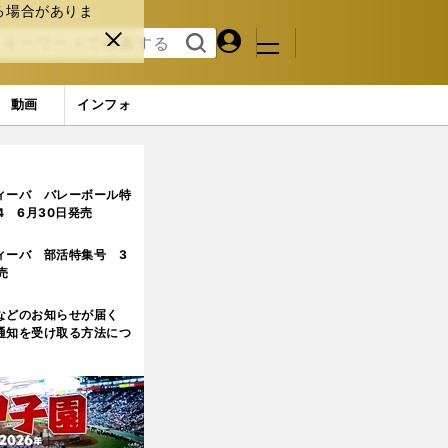
る場合がありま
マイペ
閉じ
検索
メニュ
ー
る
す
ジ
る
動画
インフォ
ィーバ バレーボール特
.4 6月30日発売
ィーバ 部活特集号 3
売
などのお知らせが届く
通知を受け取る方法につ