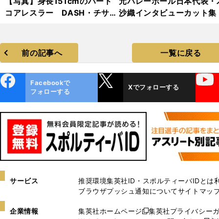
【写真】身長151cmのハード
元バレーボール日本代表・
コアレスラー DASH・チサ
沙織インタビューカット集
コ フォトギャラリー
前の記事へ
一覧に戻る
ebo
X
YouTube
Facebookで
Xでフォローする
ok
フォローする
サービス
推奨環境
集英社ID・スポルティーバIDとは
ブラウザプッシュ通知について
サイトマッ
企業情報
集英社ホームページ
集英社プライバシー
新