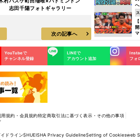
木村
バスケ町田瑠唯×バドミントン
へ
志田千陽フォトギャラリー
大
ス
エ
【
マ
次の記事へ
島
歳
Instagra
LINE
YouTubeで
LINEで
Inst
m
チャンネル登録
アカウント追加
フォ
利用規約・会員規約
特定商取引法に基づく表示・その他の事項
プ
ガイドライン
SHUEISHA Privacy Guideline
Setting of Cookies
web 