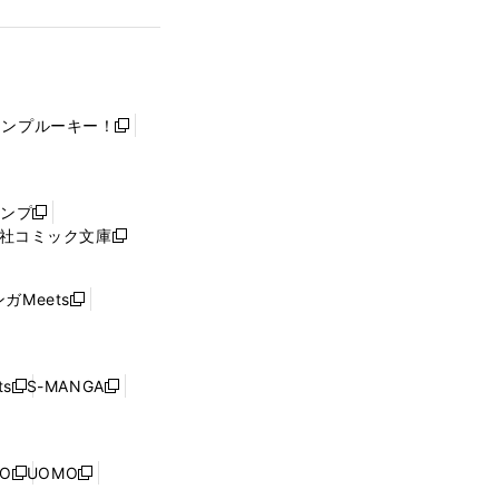
ャンプルーキー！
新
し
い
ウ
ャンプ
新
ィ
社コミック文庫
し
新
ン
い
し
ド
ウ
い
ウ
ガMeets
新
ィ
ウ
で
し
ン
ィ
開
い
ド
ン
く
ウ
ウ
ド
s
S-MANGA
新
新
ィ
で
ウ
し
し
ン
開
で
い
い
ド
く
開
ウ
ウ
ウ
NO
UOMO
く
新
新
ィ
ィ
で