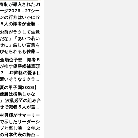
春制が導入されたJ1
ーグ2026－27シー
ンの行方はいかに!?
５人の識者が全順位
大胆予想
お前がラクして生意
だな」「あいつ若い
せに」厳しい言葉を
びせられるも佐藤慎
郎が貫いた誇りとフ
1全順位予想 識者５
ンへの思い
が推す優勝候補筆頭
？ J2降格の憂き目
遭いそうな３クラブ
は？
夏の甲子園2026】
優勝は横浜じゃな
」 波乱必至の組み合
せで識者５人が選ん
優勝校はここだ！
村勇輝がサマーリー
で示したリーダーシ
プと悔し涙 ２年ぶ
の日本代表の舞台を