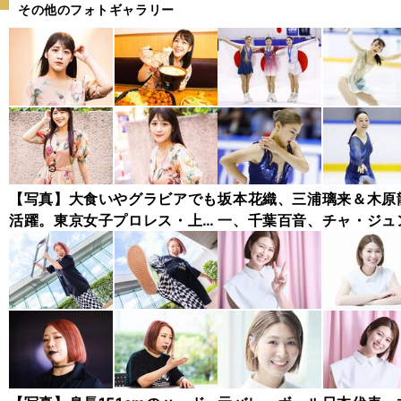
その他のフォトギャラリー
【写真】大食いやグラビアでも
坂本花織、三浦璃来＆木原
活躍。東京女子プロレス・上原
一、千葉百音、チャ・ジュ
わかな フォトギャラリー
ァン...チャレンジャー・シ
ズ木下グループ杯フォトギ
リー