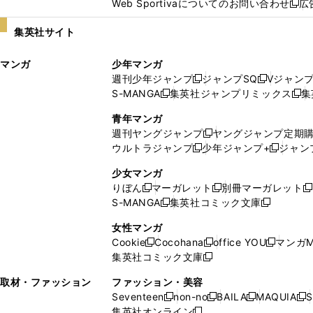
Web Sportivaについてのお問い合わせ
広
し
新
い
し
集英社サイト
ウ
い
ィ
ウ
マンガ
少年マンガ
ン
ィ
週刊少年ジャンプ
ジャンプSQ
Vジャン
ド
ン
新
新
S-MANGA
集英社ジャンプリミックス
集
ウ
ド
新
し
し
新
で
ウ
し
い
い
し
青年マンガ
開
で
い
ウ
ウ
い
週刊ヤングジャンプ
ヤングジャンプ定期
新
く
開
ウ
ィ
ィ
ウ
ウルトラジャンプ
少年ジャンプ+
ジャン
新
し
新
く
ィ
ン
ン
ィ
し
い
し
ン
ド
ド
ン
少女マンガ
い
ウ
い
ド
ウ
ウ
ド
りぼん
マーガレット
別冊マーガレット
新
新
新
ウ
ィ
ウ
ウ
で
で
ウ
S-MANGA
集英社コミック文庫
し
新
し
新
ィ
ン
ィ
で
開
開
で
い
し
い
し
ン
ド
ン
女性マンガ
開
く
く
開
ウ
い
ウ
い
ド
ウ
ド
Cookie
Cocohana
office YOU
マンガM
く
く
新
新
新
ィ
ウ
ィ
ウ
ウ
で
ウ
集英社コミック文庫
し
新
し
し
ン
ィ
ン
ィ
で
開
で
い
し
い
い
ド
ン
ド
ン
取材・ファッション
ファッション・美容
開
く
開
ウ
い
ウ
ウ
ウ
ド
ウ
ド
Seventeen
non-no
BAILA
MAQUIA
S
く
く
新
新
新
新
ィ
ウ
ィ
ィ
で
ウ
で
ウ
集英社オンライン