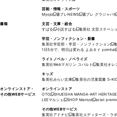
し
新
し
し
し
ン
ィ
ン
ン
開
で
開
で
い
し
い
い
い
ド
ン
ド
ド
芸能・情報・スポーツ
く
開
く
開
ウ
い
ウ
ウ
ウ
ウ
ド
ウ
ウ
Myojo
週プレNEWS
週プレ グラジャパ!
く
く
新
新
新
ィ
ウ
ィ
ィ
ィ
で
ウ
で
で
し
し
ン
ィ
ン
ン
ン
書籍
文芸・文庫・総合
開
で
開
開
い
い
ド
ン
ド
ド
ド
すばる
小説すばる
集英社 文芸ステーシ
く
開
く
く
新
新
ウ
ウ
ウ
ド
ウ
ウ
ウ
く
し
し
ィ
ィ
学芸・ノンフィクション・新書
で
ウ
で
で
で
い
い
ン
ン
集英社学芸部 - 学芸・ノンフィクション
開
で
開
開
開
新
ウ
ウ
ド
ド
1日5分で、明日は変わる よみタイ yomitai
く
開
く
く
く
し
新
ィ
ィ
ウ
ウ
く
い
ン
ン
ライトノベル・ノベライズ
で
で
ウ
ド
ド
集英社Webマガジン コバルト
集英社オレ
開
開
新
ィ
ウ
ウ
く
く
し
ン
キッズ
で
で
い
ド
集英社みらい文庫
集英社の児童図書 S-KID
開
開
新
ウ
ウ
く
く
し
ィ
オンラインストア・
オンラインストア
で
い
ン
その他WEBサービス
OTO
SHUEISHA MANGA-ART HERITAGE
開
新
ウ
ド
LEEマルシェ
SHOP Marisol
eclat prem
く
し
新
新
ィ
ウ
い
し
し
ン
その他WEBサービス
で
ウ
い
い
ド
集英社アドナビ
集英社エディターズ・ラ
開
新