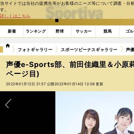
当サイトでは当社の提携先等がお客様のニーズ等について調査・分析し
web Sportiva (webスポルティーバ)
す。
詳しくはこちら
新着
ランキング
野球
サッカー
競馬
ゴル
we
フォトギャラリー
スポーツビーナスギャラリー
声優
b
ス
声優e-Sports部、前田佳織里＆小原
ポ
ル
ページ目)
テ
2022年01月12日 21:57 公開
2022年01月14日 12:08 更新
ィ
ー
バ
次へ