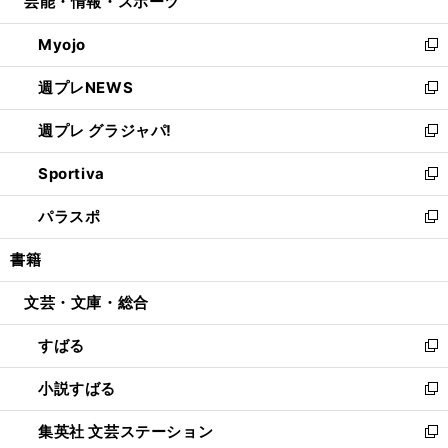
芸能・情報・スポーツ
く
で
ド
ィ
い
開
ウ
ン
ウ
Myojo
く
で
ド
ィ
新
開
ウ
ン
し
週プレNEWS
く
で
ド
い
新
開
ウ
ウ
し
週プレ グラジャパ!
く
で
ィ
い
新
開
ン
ウ
し
Sportiva
く
ド
ィ
い
新
ウ
ン
ウ
し
パラスポ
で
ド
ィ
い
新
開
ウ
ン
ウ
し
書籍
く
で
ド
ィ
い
開
ウ
ン
ウ
文芸・文庫・総合
く
で
ド
ィ
開
ウ
ン
すばる
く
で
ド
新
開
ウ
し
小説すばる
く
で
い
新
開
ウ
し
集英社 文芸ステーション
く
ィ
い
新