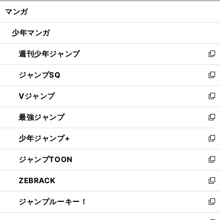
ン
く/
マンガ
ド
閉
ウ
じ
少年マンガ
で
る
開
週刊少年ジャンプ
く
新
し
ジャンプSQ
い
新
ウ
し
Vジャンプ
ィ
い
新
ン
ウ
し
最強ジャンプ
ド
ィ
い
新
ウ
ン
ウ
し
少年ジャンプ+
で
ド
ィ
い
新
開
ウ
ン
ウ
し
ジャンプTOON
く
で
ド
ィ
い
新
開
ウ
ン
ウ
し
ZEBRACK
く
で
ド
ィ
い
新
開
ウ
ン
ウ
し
ジャンプルーキー！
く
で
ド
ィ
い
新
開
ウ
ン
ウ
し