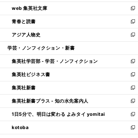
ン
ウ
し
web 集英社文庫
ド
ィ
い
新
ウ
ン
ウ
し
青春と読書
で
ド
ィ
い
新
開
ウ
ン
ウ
し
アジア人物史
く
で
ド
ィ
い
新
開
ウ
ン
ウ
し
学芸・ノンフィクション・新書
く
で
ド
ィ
い
開
ウ
ン
ウ
集英社学芸部 - 学芸・ノンフィクション
く
で
ド
ィ
新
開
ウ
ン
し
集英社ビジネス書
く
で
ド
い
新
開
ウ
ウ
し
集英社新書
く
で
ィ
い
新
開
ン
ウ
し
集英社新書プラス - 知の水先案内人
く
ド
ィ
い
新
ウ
ン
ウ
し
1日5分で、明日は変わる よみタイ yomitai
で
ド
ィ
い
新
開
ウ
ン
ウ
し
kotoba
く
で
ド
ィ
い
新
開
ウ
ン
ウ
し