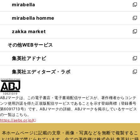
mirabella
く
で
ド
ィ
い
新
開
ウ
ン
ウ
し
mirabella homme
く
で
ド
ィ
い
新
開
ウ
ン
ウ
し
zakka market
く
で
ド
ィ
い
新
開
ウ
ン
ウ
し
その他WEBサービス
く
で
ド
ィ
い
開
ウ
ン
ウ
集英社アドナビ
く
で
ド
ィ
新
開
ウ
ン
し
集英社エディターズ・ラボ
く
で
ド
い
新
開
ウ
ウ
し
く
で
ィ
い
開
ン
ウ
ABJマークは、この電子書店・電子書籍配信サービスが、著作権者からコンテ
く
ド
ィ
ンツ使用許諾を得た正規版配信サービスであることを示す登録商標（登録番号
ウ
ン
第6091713号）です。ABJマークの詳細、ABJマークを掲示しているサービス
で
ド
の一覧はこちら。
開
ウ
https://aebs.or.jp/
新
く
で
し
い
開
本ホームページに記載の文章・画像・写真などを無断で複製するこ
ウ
く
とは法律で禁じられています。全ての著作権は株式会社 集英社に帰