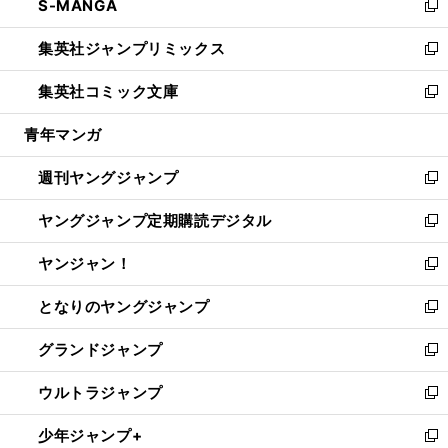
S-MANGA
く
で
ド
ィ
い
新
開
ウ
ン
ウ
し
集英社ジャンプリミックス
く
で
ド
ィ
い
新
開
ウ
ン
ウ
し
集英社コミック文庫
く
で
ド
ィ
い
新
開
ウ
ン
ウ
し
青年マンガ
く
で
ド
ィ
い
開
ウ
ン
ウ
週刊ヤングジャンプ
く
で
ド
ィ
新
開
ウ
ン
し
ヤングジャンプ定期購読デジタル
く
で
ド
い
新
開
ウ
ウ
し
ヤンジャン！
く
で
ィ
い
新
開
ン
ウ
し
となりのヤングジャンプ
く
ド
ィ
い
新
ウ
ン
ウ
し
グランドジャンプ
で
ド
ィ
い
新
開
ウ
ン
ウ
し
ウルトラジャンプ
く
で
ド
ィ
い
新
開
ウ
ン
ウ
し
少年ジャンプ+
く
で
ド
ィ
い
新