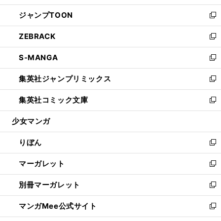
開
ウ
ン
ウ
し
ジャンプTOON
く
で
ド
ィ
い
新
開
ウ
ン
ウ
し
ZEBRACK
く
で
ド
ィ
い
新
開
ウ
ン
ウ
し
S-MANGA
く
で
ド
ィ
い
新
開
ウ
ン
ウ
し
集英社ジャンプリミックス
く
で
ド
ィ
い
新
開
ウ
ン
ウ
し
集英社コミック文庫
く
で
ド
ィ
い
新
開
ウ
ン
ウ
し
少女マンガ
く
で
ド
ィ
い
開
ウ
ン
ウ
りぼん
く
で
ド
ィ
新
開
ウ
ン
し
マーガレット
く
で
ド
い
新
開
ウ
ウ
し
別冊マーガレット
く
で
ィ
い
新
開
ン
ウ
し
マンガMee公式サイト
く
ド
ィ
い
新
ウ
ン
ウ
し