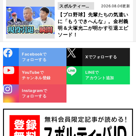
スポルティーバ
2026.08.06更新
動画
【プロ野球】先輩たちの気遣い
に「もうできへんな」。金村義
明＆大塚光二が明かす引退エピ
ソード！
cebo
X
Facebookで
Xでフォローする
ok
フォローする
uTube
LINE
YouTubeで
LINEで
チャンネル登録
アカウント追加
stagra
Instagramで
m
フォローする