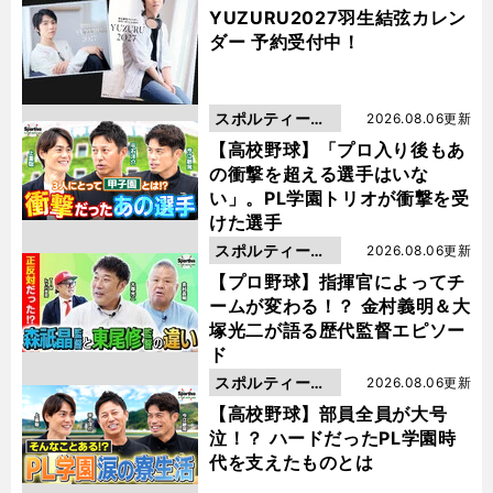
YUZURU2027羽生結弦カレン
ダー 予約受付中！
スポルティーバ
2026.08.06更新
動画
【高校野球】「プロ入り後もあ
の衝撃を超える選手はいな
い」。PL学園トリオが衝撃を受
けた選手
スポルティーバ
2026.08.06更新
動画
【プロ野球】指揮官によってチ
ームが変わる！？ 金村義明＆大
塚光二が語る歴代監督エピソー
ド
スポルティーバ
2026.08.06更新
動画
【高校野球】部員全員が大号
泣！？ ハードだったPL学園時
代を支えたものとは