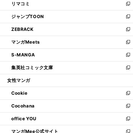
リマコミ
で
ド
ィ
い
新
開
ウ
ン
ウ
し
ジャンプTOON
く
で
ド
ィ
い
新
開
ウ
ン
ウ
し
ZEBRACK
く
で
ド
ィ
い
新
開
ウ
ン
ウ
し
マンガMeets
く
で
ド
ィ
い
新
開
ウ
ン
ウ
し
S-MANGA
く
で
ド
ィ
い
新
開
ウ
ン
ウ
し
集英社コミック文庫
く
で
ド
ィ
い
新
開
ウ
ン
ウ
し
女性マンガ
く
で
ド
ィ
い
開
ウ
ン
ウ
Cookie
く
で
ド
ィ
新
開
ウ
ン
し
Cocohana
く
で
ド
い
新
開
ウ
ウ
し
office YOU
く
で
ィ
い
新
開
ン
ウ
し
マンガMee公式サイト
く
ド
ィ
い
新