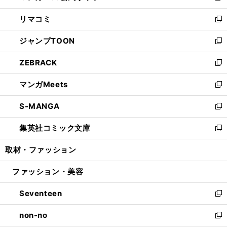
ウ
ン
ウ
し
リマコミ
で
ド
ィ
い
新
開
ウ
ン
ウ
し
ジャンプTOON
く
で
ド
ィ
い
新
開
ウ
ン
ウ
し
ZEBRACK
く
で
ド
ィ
い
新
開
ウ
ン
ウ
し
マンガMeets
く
で
ド
ィ
い
新
開
ウ
ン
ウ
し
S-MANGA
く
で
ド
ィ
い
新
開
ウ
ン
ウ
し
集英社コミック文庫
く
で
ド
ィ
い
新
開
ウ
ン
ウ
し
取材・ファッション
く
で
ド
ィ
い
開
ウ
ン
ウ
ファッション・美容
く
で
ド
ィ
開
ウ
ン
Seventeen
く
で
ド
新
開
ウ
し
non-no
く
で
い
新
開