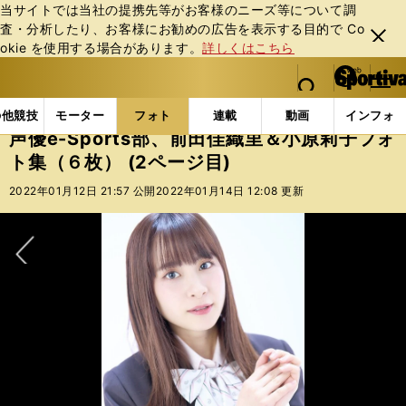
当サイトでは当社の提携先等がお客様のニーズ等について調
査・分析したり、お客様にお勧めの広告を表⽰する⽬的で Co
閉じ
okie を使⽤する場合があります。
詳しくはこちら
る
マイペ
web Sportiva (webスポルティーバ)
検索
メニュ
we
ー
フォトギャラリー
スポーツビーナスギャラリー
声優
b
ジ
の他競技
モーター
フォト
連載
動画
インフォ
ス
声優e-Sports部、前田佳織里＆小原莉子フォ
ポ
ト集（６枚） (2ページ目)
ル
テ
2022年01月12日 21:57 公開
2022年01月14日 12:08 更新
ィ
ー
バ
次へ