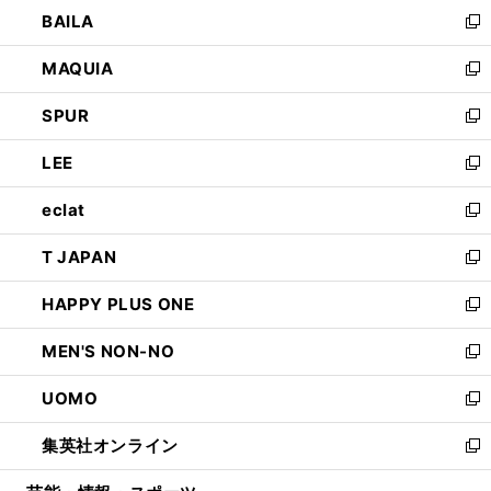
ウ
し
BAILA
く
ィ
い
新
ン
ウ
し
MAQUIA
ド
ィ
い
新
ウ
ン
ウ
し
SPUR
で
ド
ィ
い
新
開
ウ
ン
ウ
し
LEE
く
で
ド
ィ
い
新
開
ウ
ン
ウ
し
eclat
く
で
ド
ィ
い
新
開
ウ
ン
ウ
し
T JAPAN
く
で
ド
ィ
い
新
開
ウ
ン
ウ
し
HAPPY PLUS ONE
く
で
ド
ィ
い
新
開
ウ
ン
ウ
し
MEN'S NON-NO
く
で
ド
ィ
い
新
開
ウ
ン
ウ
し
UOMO
く
で
ド
ィ
い
新
開
ウ
ン
ウ
し
集英社オンライン
く
で
ド
ィ
い
新
開
ウ
ン
ウ
し