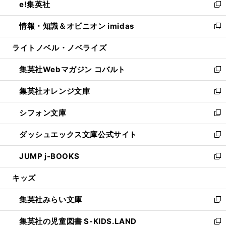
e!集英社
く
で
ド
ィ
い
新
開
ウ
ン
ウ
し
情報・知識＆オピニオン imidas
く
で
ド
ィ
い
新
開
ウ
ン
ウ
し
ライトノベル・ノベライズ
く
で
ド
ィ
い
開
ウ
ン
ウ
集英社Webマガジン コバルト
く
で
ド
ィ
新
開
ウ
ン
し
集英社オレンジ文庫
く
で
ド
い
新
開
ウ
ウ
し
シフォン文庫
く
で
ィ
い
新
開
ン
ウ
し
ダッシュエックス文庫公式サイト
く
ド
ィ
い
新
ウ
ン
ウ
し
JUMP j-BOOKS
で
ド
ィ
い
新
開
ウ
ン
ウ
し
キッズ
く
で
ド
ィ
い
開
ウ
ン
ウ
集英社みらい文庫
く
で
ド
ィ
新
開
ウ
ン
し
集英社の児童図書 S-KIDS.LAND
く
で
ド
い
新