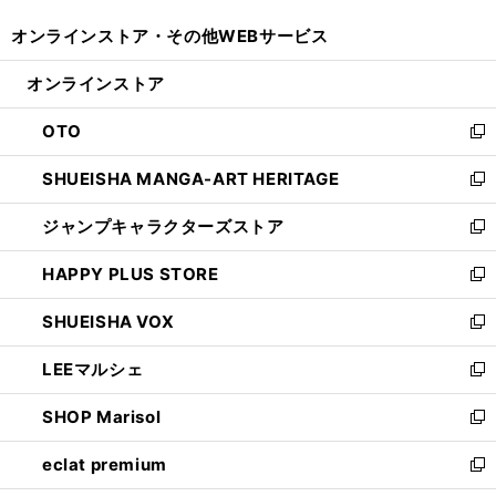
開
ウ
ウ
し
オンラインストア・
その他WEBサービス
く
で
ィ
い
開
ン
ウ
オンラインストア
く
ド
ィ
ウ
ン
OTO
で
ド
新
開
ウ
し
SHUEISHA MANGA-ART HERITAGE
く
で
い
新
開
ウ
し
ジャンプキャラクターズストア
く
ィ
い
新
ン
ウ
し
HAPPY PLUS STORE
ド
ィ
い
新
ウ
ン
ウ
し
SHUEISHA VOX
で
ド
ィ
い
新
開
ウ
ン
ウ
し
LEEマルシェ
く
で
ド
ィ
い
新
開
ウ
ン
ウ
し
SHOP Marisol
く
で
ド
ィ
い
新
開
ウ
ン
ウ
し
eclat premium
く
で
ド
ィ
い
新
開
ウ
ン
ウ
し