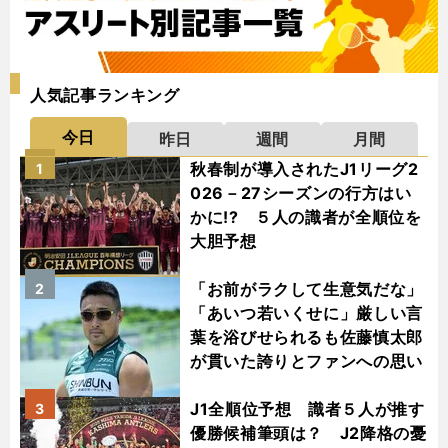
人気記事ランキング
今日
昨日
週間
月間
秋春制が導入されたJ1リーグ2
1
026－27シーズンの行方はい
かに!? ５人の識者が全順位を
大胆予想
「お前がラクして生意気だな」
2
「あいつ若いくせに」厳しい言
葉を浴びせられるも佐藤慎太郎
が貫いた誇りとファンへの思い
J1全順位予想 識者５人が推す
3
優勝候補筆頭は？ J2降格の憂