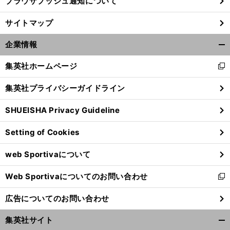
ブラウザプッシュ通知について
サイトマップ
企業情報
開
く/
集英社ホームページ
新
閉
し
じ
集英社プライバシーガイドライン
い
る
ウ
SHUEISHA Privacy Guideline
ィ
ン
Setting of Cookies
ド
ウ
web Sportivaについて
で
開
Web Sportivaについてのお問い合わせ
く
新
し
広告についてのお問い合わせ
い
ウ
集英社サイト
ィ
開