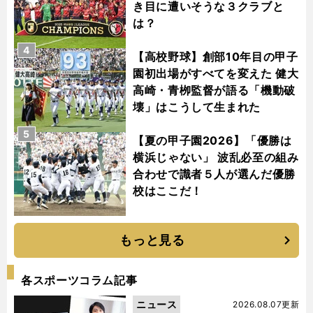
き目に遭いそうな３クラブと
は？
4
【高校野球】創部10年目の甲子
園初出場がすべてを変えた 健大
高崎・青栁監督が語る「機動破
壊」はこうして生まれた
5
【夏の甲子園2026】「優勝は
横浜じゃない」 波乱必至の組み
合わせで識者５人が選んだ優勝
校はここだ！
もっと見る
各スポーツコラム記事
ニュース
2026.08.07更新