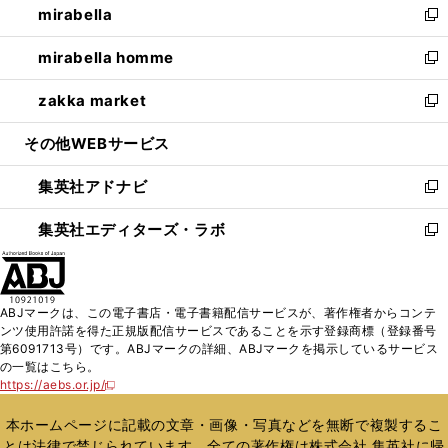
mirabella
く
で
ド
ィ
い
新
開
ウ
ン
ウ
し
mirabella homme
く
で
ド
ィ
い
新
開
ウ
ン
ウ
し
zakka market
く
で
ド
ィ
い
新
開
ウ
ン
ウ
し
その他WEBサービス
く
で
ド
ィ
い
開
ウ
ン
ウ
集英社アドナビ
く
で
ド
ィ
新
開
ウ
ン
し
集英社エディターズ・ラボ
く
で
ド
い
新
開
ウ
ウ
し
く
で
ィ
い
開
ン
ウ
ABJマークは、この電子書店・電子書籍配信サービスが、著作権者からコンテ
く
ド
ィ
ンツ使用許諾を得た正規版配信サービスであることを示す登録商標（登録番号
ウ
ン
第6091713号）です。ABJマークの詳細、ABJマークを掲示しているサービス
で
ド
の一覧はこちら。
開
ウ
https://aebs.or.jp/
新
く
で
し
い
開
本ホームページに記載の文章・画像・写真などを無断で複製するこ
ウ
く
とは法律で禁じられています。全ての著作権は株式会社 集英社に帰