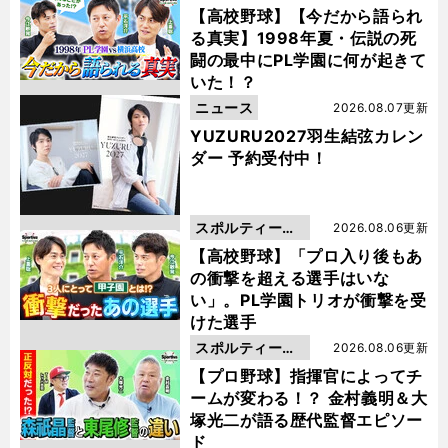
動画
【高校野球】【今だから語られ
る真実】1998年夏・伝説の死
闘の最中にPL学園に何が起きて
いた！？
ニュース
2026.08.07更新
YUZURU2027羽生結弦カレン
ダー 予約受付中！
スポルティーバ
2026.08.06更新
動画
【高校野球】「プロ入り後もあ
の衝撃を超える選手はいな
い」。PL学園トリオが衝撃を受
けた選手
スポルティーバ
2026.08.06更新
動画
【プロ野球】指揮官によってチ
ームが変わる！？ 金村義明＆大
塚光二が語る歴代監督エピソー
ド