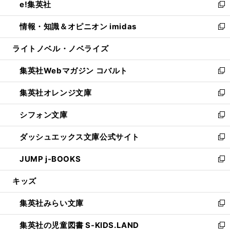
e!集英社
く
で
ド
ィ
い
新
開
ウ
ン
ウ
し
情報・知識＆オピニオン imidas
く
で
ド
ィ
い
新
開
ウ
ン
ウ
し
ライトノベル・ノベライズ
く
で
ド
ィ
い
開
ウ
ン
ウ
集英社Webマガジン コバルト
く
で
ド
ィ
新
開
ウ
ン
し
集英社オレンジ文庫
く
で
ド
い
新
開
ウ
ウ
し
シフォン文庫
く
で
ィ
い
新
開
ン
ウ
し
ダッシュエックス文庫公式サイト
く
ド
ィ
い
新
ウ
ン
ウ
し
JUMP j-BOOKS
で
ド
ィ
い
新
開
ウ
ン
ウ
し
キッズ
く
で
ド
ィ
い
開
ウ
ン
ウ
集英社みらい文庫
く
で
ド
ィ
新
開
ウ
ン
し
集英社の児童図書 S-KIDS.LAND
く
で
ド
い
新