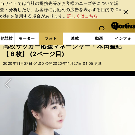
当サイトでは当社の提携先等がお客様のニーズ等について調
査・分析したり、お客様にお勧めの広告を表⽰する⽬的で Co
閉じ
okie を使⽤する場合があります。
詳しくはこちら
る
マイペ
web Sportiva (webスポルティーバ)
検索
メニュ
we
ー
フォトギャラリー
スポーツビーナスギャラリー
高校
b
ジ
の他競技
モーター
フォト
連載
動画
インフォ
ス
高校サッカー応援マネージャー・本田望結
ポ
【８枚】 (2ページ目)
ル
テ
2020年11月27日 01:00 公開
2020年11月27日 01:05 更新
ィ
ー
バ
次へ