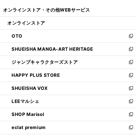
開
ウ
ウ
し
オンラインストア・
その他WEBサービス
く
で
ィ
い
開
ン
ウ
オンラインストア
く
ド
ィ
ウ
ン
OTO
で
ド
新
開
ウ
し
SHUEISHA MANGA-ART HERITAGE
く
で
い
新
開
ウ
し
ジャンプキャラクターズストア
く
ィ
い
新
ン
ウ
し
HAPPY PLUS STORE
ド
ィ
い
新
ウ
ン
ウ
し
SHUEISHA VOX
で
ド
ィ
い
新
開
ウ
ン
ウ
し
LEEマルシェ
く
で
ド
ィ
い
新
開
ウ
ン
ウ
し
SHOP Marisol
く
で
ド
ィ
い
新
開
ウ
ン
ウ
し
eclat premium
く
で
ド
ィ
い
新
開
ウ
ン
ウ
し