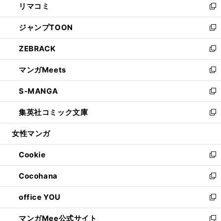
リマコミ
で
ド
ィ
い
新
開
ウ
ン
ウ
し
ジャンプTOON
く
で
ド
ィ
い
新
開
ウ
ン
ウ
し
ZEBRACK
く
で
ド
ィ
い
新
開
ウ
ン
ウ
し
マンガMeets
く
で
ド
ィ
い
新
開
ウ
ン
ウ
し
S-MANGA
く
で
ド
ィ
い
新
開
ウ
ン
ウ
し
集英社コミック文庫
く
で
ド
ィ
い
新
開
ウ
ン
ウ
し
女性マンガ
く
で
ド
ィ
い
開
ウ
ン
ウ
Cookie
く
で
ド
ィ
新
開
ウ
ン
し
Cocohana
く
で
ド
い
新
開
ウ
ウ
し
office YOU
く
で
ィ
い
新
開
ン
ウ
し
マンガMee公式サイト
く
ド
ィ
い
新