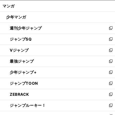
ン
く/
マンガ
ド
閉
ウ
じ
少年マンガ
で
る
開
週刊少年ジャンプ
く
新
し
ジャンプSQ
い
新
ウ
し
Vジャンプ
ィ
い
新
ン
ウ
し
最強ジャンプ
ド
ィ
い
新
ウ
ン
ウ
し
少年ジャンプ+
で
ド
ィ
い
新
開
ウ
ン
ウ
し
ジャンプTOON
く
で
ド
ィ
い
新
開
ウ
ン
ウ
し
ZEBRACK
く
で
ド
ィ
い
新
開
ウ
ン
ウ
し
ジャンプルーキー！
く
で
ド
ィ
い
新
開
ウ
ン
ウ
し