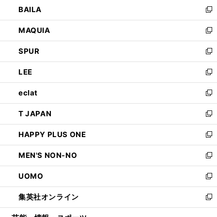
ウ
し
BAILA
く
ィ
い
新
ン
ウ
し
MAQUIA
ド
ィ
い
新
ウ
ン
ウ
し
SPUR
で
ド
ィ
い
新
開
ウ
ン
ウ
し
LEE
く
で
ド
ィ
い
新
開
ウ
ン
ウ
し
eclat
く
で
ド
ィ
い
新
開
ウ
ン
ウ
し
T JAPAN
く
で
ド
ィ
い
新
開
ウ
ン
ウ
し
HAPPY PLUS ONE
く
で
ド
ィ
い
新
開
ウ
ン
ウ
し
MEN'S NON-NO
く
で
ド
ィ
い
新
開
ウ
ン
ウ
し
UOMO
く
で
ド
ィ
い
新
開
ウ
ン
ウ
し
集英社オンライン
く
で
ド
ィ
い
新
開
ウ
ン
ウ
し