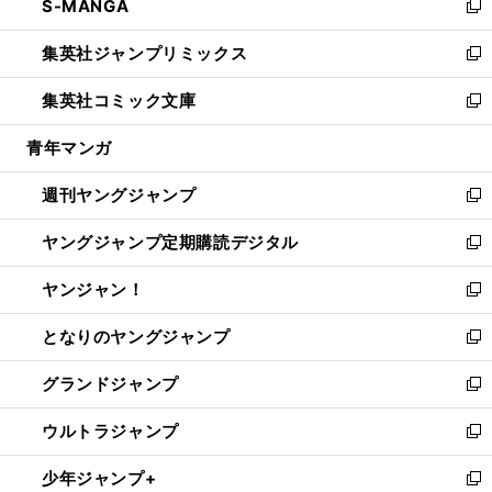
S-MANGA
く
で
ド
ィ
い
新
開
ウ
ン
ウ
し
集英社ジャンプリミックス
く
で
ド
ィ
い
新
開
ウ
ン
ウ
し
集英社コミック文庫
く
で
ド
ィ
い
新
開
ウ
ン
ウ
し
青年マンガ
く
で
ド
ィ
い
開
ウ
ン
ウ
週刊ヤングジャンプ
く
で
ド
ィ
新
開
ウ
ン
し
ヤングジャンプ定期購読デジタル
く
で
ド
い
新
開
ウ
ウ
し
ヤンジャン！
く
で
ィ
い
新
開
ン
ウ
し
となりのヤングジャンプ
く
ド
ィ
い
新
ウ
ン
ウ
し
グランドジャンプ
で
ド
ィ
い
新
開
ウ
ン
ウ
し
ウルトラジャンプ
く
で
ド
ィ
い
新
開
ウ
ン
ウ
し
少年ジャンプ+
く
で
ド
ィ
い
新