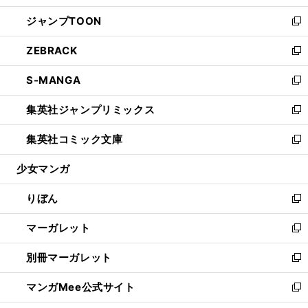
開
ウ
ン
ウ
し
ジャンプTOON
く
で
ド
ィ
い
新
開
ウ
ン
ウ
し
ZEBRACK
く
で
ド
ィ
い
新
開
ウ
ン
ウ
し
S-MANGA
く
で
ド
ィ
い
新
開
ウ
ン
ウ
し
集英社ジャンプリミックス
く
で
ド
ィ
い
新
開
ウ
ン
ウ
し
集英社コミック文庫
く
で
ド
ィ
い
新
開
ウ
ン
ウ
し
少女マンガ
く
で
ド
ィ
い
開
ウ
ン
ウ
りぼん
く
で
ド
ィ
新
開
ウ
ン
し
マーガレット
く
で
ド
い
新
開
ウ
ウ
し
別冊マーガレット
く
で
ィ
い
新
開
ン
ウ
し
マンガMee公式サイト
く
ド
ィ
い
新
ウ
ン
ウ
し