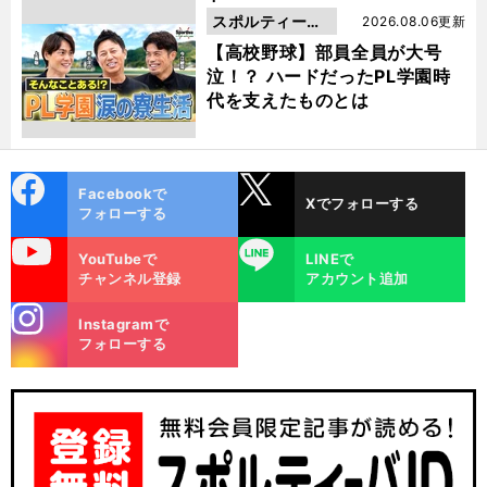
スポルティーバ
2026.08.06更新
動画
【高校野球】部員全員が大号
泣！？ ハードだったPL学園時
代を支えたものとは
cebo
X
Facebookで
Xでフォローする
ok
フォローする
uTube
LINE
YouTubeで
LINEで
チャンネル登録
アカウント追加
stagra
Instagramで
m
フォローする