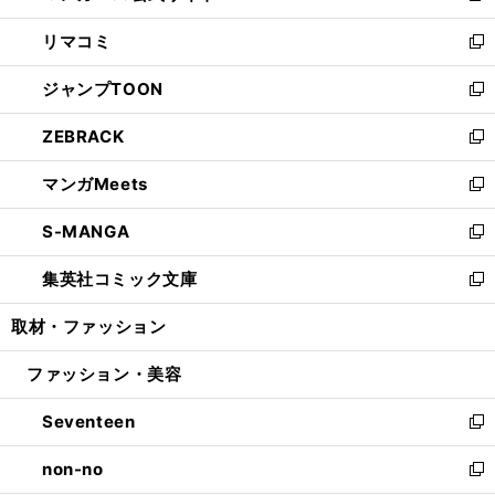
ウ
ン
ウ
し
リマコミ
で
ド
ィ
い
新
開
ウ
ン
ウ
し
ジャンプTOON
く
で
ド
ィ
い
新
開
ウ
ン
ウ
し
ZEBRACK
く
で
ド
ィ
い
新
開
ウ
ン
ウ
し
マンガMeets
く
で
ド
ィ
い
新
開
ウ
ン
ウ
し
S-MANGA
く
で
ド
ィ
い
新
開
ウ
ン
ウ
し
集英社コミック文庫
く
で
ド
ィ
い
新
開
ウ
ン
ウ
し
取材・ファッション
く
で
ド
ィ
い
開
ウ
ン
ウ
ファッション・美容
く
で
ド
ィ
開
ウ
ン
Seventeen
く
で
ド
新
開
ウ
し
non-no
く
で
い
新
開