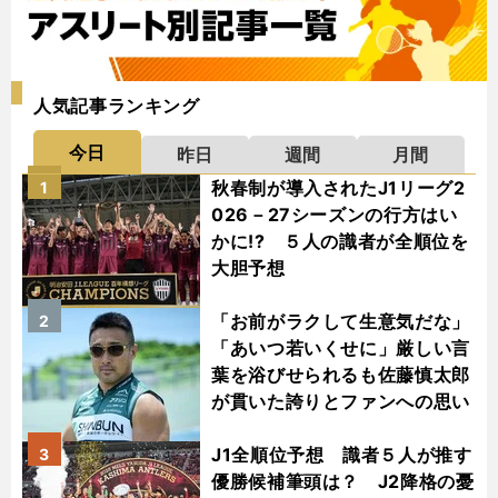
人気記事ランキング
今日
昨日
週間
月間
秋春制が導入されたJ1リーグ2
1
026－27シーズンの行方はい
かに!? ５人の識者が全順位を
大胆予想
「お前がラクして生意気だな」
2
「あいつ若いくせに」厳しい言
葉を浴びせられるも佐藤慎太郎
が貫いた誇りとファンへの思い
J1全順位予想 識者５人が推す
3
優勝候補筆頭は？ J2降格の憂