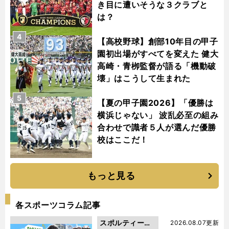
き目に遭いそうな３クラブと
は？
4
【高校野球】創部10年目の甲子
園初出場がすべてを変えた 健大
高崎・青栁監督が語る「機動破
壊」はこうして生まれた
5
【夏の甲子園2026】「優勝は
横浜じゃない」 波乱必至の組み
合わせで識者５人が選んだ優勝
校はここだ！
もっと見る
各スポーツコラム記事
スポルティーバ
2026.08.07更新