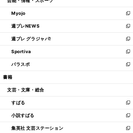
芸能・情報・スポーツ
く
で
ド
ィ
い
開
ウ
ン
ウ
Myojo
く
で
ド
ィ
新
開
ウ
ン
し
週プレNEWS
く
で
ド
い
新
開
ウ
ウ
し
週プレ グラジャパ!
く
で
ィ
い
新
開
ン
ウ
し
Sportiva
く
ド
ィ
い
新
ウ
ン
ウ
し
パラスポ
で
ド
ィ
い
新
開
ウ
ン
ウ
し
書籍
く
で
ド
ィ
い
開
ウ
ン
ウ
文芸・文庫・総合
く
で
ド
ィ
開
ウ
ン
すばる
く
で
ド
新
開
ウ
し
小説すばる
く
で
い
新
開
ウ
し
集英社 文芸ステーション
く
ィ
い
新