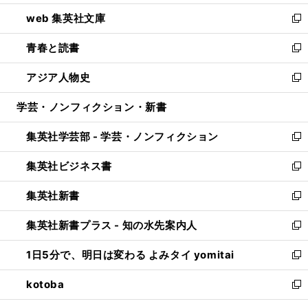
ン
ウ
し
web 集英社文庫
ド
ィ
い
新
ウ
ン
ウ
し
青春と読書
で
ド
ィ
い
新
開
ウ
ン
ウ
し
アジア人物史
く
で
ド
ィ
い
新
開
ウ
ン
ウ
し
学芸・ノンフィクション・新書
く
で
ド
ィ
い
開
ウ
ン
ウ
集英社学芸部 - 学芸・ノンフィクション
く
で
ド
ィ
新
開
ウ
ン
し
集英社ビジネス書
く
で
ド
い
新
開
ウ
ウ
し
集英社新書
く
で
ィ
い
新
開
ン
ウ
し
集英社新書プラス - 知の水先案内人
く
ド
ィ
い
新
ウ
ン
ウ
し
1日5分で、明日は変わる よみタイ yomitai
で
ド
ィ
い
新
開
ウ
ン
ウ
し
kotoba
く
で
ド
ィ
い
新
開
ウ
ン
ウ
し