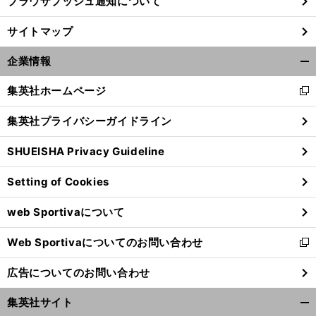
ブラウザプッシュ通知について
サイトマップ
企業情報
開
く/
集英社ホームページ
新
閉
し
じ
集英社プライバシーガイドライン
い
る
ウ
SHUEISHA Privacy Guideline
ィ
ン
Setting of Cookies
ド
ウ
web Sportivaについて
で
開
Web Sportivaについてのお問い合わせ
く
新
し
広告についてのお問い合わせ
い
ウ
集英社サイト
ィ
開