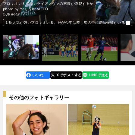
プロキオンＳでサンライズノヴァの末脚が炸裂するか
photo by Yasuo Ito/AFLO
記事を読む＞
記事を読む＞
記事を読む＞
記事を読む＞
前へ
１番人気が強いプロキオンＳ。だが今年は差し馬の中に逆転候補がいる
VARだけじゃない。コパ・アメリカを騒がす予言。占い師まで登場
「久保建英の非凡さが見えた」スペイン人指導者が森保Ｊを個別評価
甲子園劇的ミラクル弾の男が監督に。佐賀北スタイルで再び奇跡に挑む
いいね
Xでポストする
LINEで送る
line
faceboo
x
k
その他のフォトギャラリー