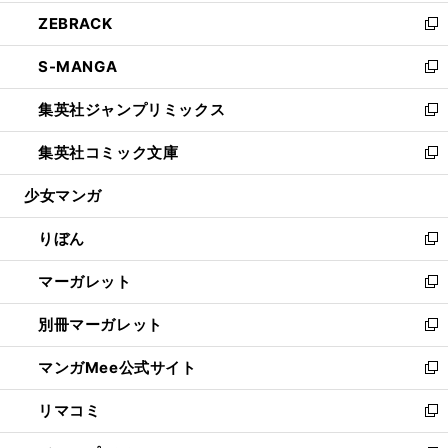
開
ウ
ン
ウ
し
ZEBRACK
く
で
ド
ィ
い
新
開
ウ
ン
ウ
し
S-MANGA
く
で
ド
ィ
い
新
開
ウ
ン
ウ
し
集英社ジャンプリミックス
く
で
ド
ィ
い
新
開
ウ
ン
ウ
し
集英社コミック文庫
く
で
ド
ィ
い
新
開
ウ
ン
ウ
し
少女マンガ
く
で
ド
ィ
い
開
ウ
ン
ウ
りぼん
く
で
ド
ィ
新
開
ウ
ン
し
マーガレット
く
で
ド
い
新
開
ウ
ウ
し
別冊マーガレット
く
で
ィ
い
新
開
ン
ウ
し
マンガMee公式サイト
く
ド
ィ
い
新
ウ
ン
ウ
し
リマコミ
で
ド
ィ
い
新
開
ウ
ン
ウ
し