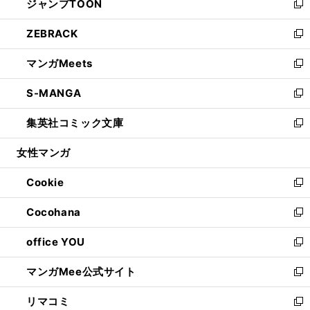
ジャンプTOON
く
で
ド
ィ
い
新
開
ウ
ン
ウ
し
ZEBRACK
く
で
ド
ィ
い
新
開
ウ
ン
ウ
し
マンガMeets
く
で
ド
ィ
い
新
開
ウ
ン
ウ
し
S-MANGA
く
で
ド
ィ
い
新
開
ウ
ン
ウ
し
集英社コミック文庫
く
で
ド
ィ
い
新
開
ウ
ン
ウ
し
女性マンガ
く
で
ド
ィ
い
開
ウ
ン
ウ
Cookie
く
で
ド
ィ
新
開
ウ
ン
し
Cocohana
く
で
ド
い
新
開
ウ
ウ
し
office YOU
く
で
ィ
い
新
開
ン
ウ
し
マンガMee公式サイト
く
ド
ィ
い
新
ウ
ン
ウ
し
リマコミ
で
ド
ィ
い
新