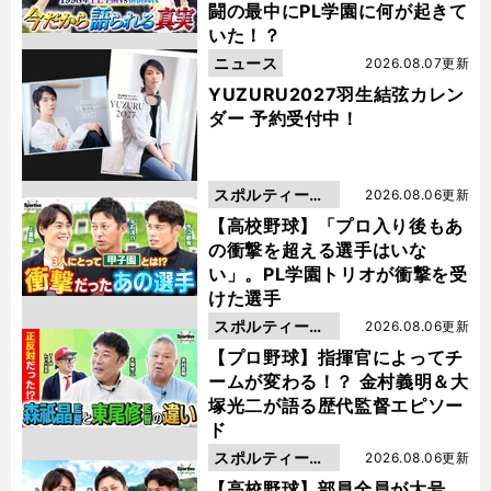
闘の最中にPL学園に何が起きて
いた！？
ニュース
2026.08.07更新
YUZURU2027羽生結弦カレン
ダー 予約受付中！
スポルティーバ
2026.08.06更新
動画
【高校野球】「プロ入り後もあ
の衝撃を超える選手はいな
い」。PL学園トリオが衝撃を受
けた選手
スポルティーバ
2026.08.06更新
動画
【プロ野球】指揮官によってチ
ームが変わる！？ 金村義明＆大
塚光二が語る歴代監督エピソー
ド
スポルティーバ
2026.08.06更新
動画
【高校野球】部員全員が大号