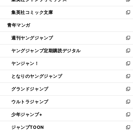
ィ
い
新
開
ウ
ン
ウ
し
集英社コミック文庫
く
で
ド
ィ
い
新
開
ウ
ン
ウ
し
青年マンガ
く
で
ド
ィ
い
開
ウ
ン
ウ
週刊ヤングジャンプ
く
で
ド
ィ
新
開
ウ
ン
し
ヤングジャンプ定期購読デジタル
く
で
ド
い
新
開
ウ
ウ
し
ヤンジャン！
く
で
ィ
い
新
開
ン
ウ
し
となりのヤングジャンプ
く
ド
ィ
い
新
ウ
ン
ウ
し
グランドジャンプ
で
ド
ィ
い
新
開
ウ
ン
ウ
し
ウルトラジャンプ
く
で
ド
ィ
い
新
開
ウ
ン
ウ
し
少年ジャンプ+
く
で
ド
ィ
い
新
開
ウ
ン
ウ
し
ジャンプTOON
く
で
ド
ィ
い
新