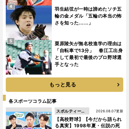
4
羽生結弦が一時は諦めたソチ五
輪の金メダル「五輪の本当の怖
さを知った......」
5
栗原陵矢が無名校進学の理由は
「自転車で13分」 春江工出身
として最初で最後のプロ野球選
手となった
もっと見る
各スポーツコラム記事
スポルティーバ
2026.08.07更新
動画
【高校野球】【今だから語られ
る真実】1998年夏・伝説の死