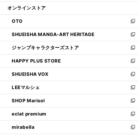
開
ン
ウ
オンラインストア
く
ド
ィ
ウ
ン
OTO
で
ド
新
開
ウ
し
SHUEISHA MANGA-ART HERITAGE
く
で
い
新
開
ウ
し
ジャンプキャラクターズストア
く
ィ
い
新
ン
ウ
し
HAPPY PLUS STORE
ド
ィ
い
新
ウ
ン
ウ
し
SHUEISHA VOX
で
ド
ィ
い
新
開
ウ
ン
ウ
し
LEEマルシェ
く
で
ド
ィ
い
新
開
ウ
ン
ウ
し
SHOP Marisol
く
で
ド
ィ
い
新
開
ウ
ン
ウ
し
eclat premium
く
で
ド
ィ
い
新
開
ウ
ン
ウ
し
mirabella
く
で
ド
ィ
い
新
開
ウ
ン
ウ
し