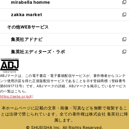
mirabella homme
く
で
ド
ィ
い
新
開
ウ
ン
ウ
し
zakka market
く
で
ド
ィ
い
新
開
ウ
ン
ウ
し
その他WEBサービス
く
で
ド
ィ
い
開
ウ
ン
ウ
集英社アドナビ
く
で
ド
ィ
新
開
ウ
ン
し
集英社エディターズ・ラボ
く
で
ド
い
新
開
ウ
ウ
し
く
で
ィ
い
開
ン
ウ
ABJマークは、この電子書店・電子書籍配信サービスが、著作権者からコンテ
く
ド
ィ
ンツ使用許諾を得た正規版配信サービスであることを示す登録商標（登録番号
ウ
ン
第6091713号）です。ABJマークの詳細、ABJマークを掲示しているサービス
で
ド
の一覧はこちら。
開
ウ
https://aebs.or.jp/
新
く
で
し
い
開
本ホームページに記載の文章・画像・写真などを無断で複製するこ
ウ
く
とは法律で禁じられています。全ての著作権は株式会社 集英社に帰
ィ
属します。
ン
ド
© SHUEISHA Inc. All Rights Reserved.