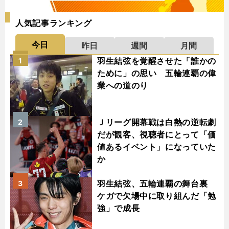
人気記事ランキング
今日
昨日
週間
月間
羽生結弦を覚醒させた「誰かの
1
ために」の思い 五輪連覇の偉
業への道のり
Ｊリーグ開幕戦は白熱の逆転劇
2
だが観客、視聴者にとって「価
値あるイベント」になっていた
か
羽生結弦、五輪連覇の舞台裏
3
ケガで欠場中に取り組んだ「勉
強」で成長