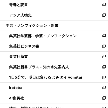
ウ
し
青春と読書
で
ド
ィ
い
新
開
ウ
ン
ウ
し
アジア人物史
く
で
ド
ィ
い
新
開
ウ
ン
ウ
し
学芸・ノンフィクション・新書
く
で
ド
ィ
い
開
ウ
ン
ウ
集英社学芸部 - 学芸・ノンフィクション
く
で
ド
ィ
新
開
ウ
ン
し
集英社ビジネス書
く
で
ド
い
新
開
ウ
ウ
し
集英社新書
く
で
ィ
い
新
開
ン
ウ
し
集英社新書プラス - 知の水先案内人
く
ド
ィ
い
新
ウ
ン
ウ
し
1日5分で、明日は変わる よみタイ yomitai
で
ド
ィ
い
新
開
ウ
ン
ウ
し
kotoba
く
で
ド
ィ
い
新
開
ウ
ン
ウ
し
e!集英社
く
で
ド
ィ
い
新
開
ウ
ン
ウ
し