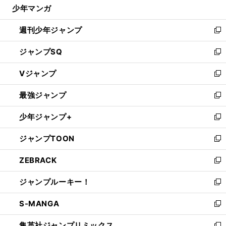
じ
少年マンガ
で
る
開
週刊少年ジャンプ
く
新
し
ジャンプSQ
い
新
ウ
し
Vジャンプ
ィ
い
新
ン
ウ
し
最強ジャンプ
ド
ィ
い
新
ウ
ン
ウ
し
少年ジャンプ+
で
ド
ィ
い
新
開
ウ
ン
ウ
し
ジャンプTOON
く
で
ド
ィ
い
新
開
ウ
ン
ウ
し
ZEBRACK
く
で
ド
ィ
い
新
開
ウ
ン
ウ
し
ジャンプルーキー！
く
で
ド
ィ
い
新
開
ウ
ン
ウ
し
S-MANGA
く
で
ド
ィ
い
新
開
ウ
ン
ウ
し
集英社ジャンプリミックス
く
で
ド