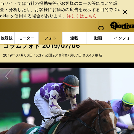
当サイトでは当社の提携先等がお客様のニーズ等について調
査・分析したり、お客様にお勧めの広告を表⽰する⽬的で Co
閉じ
okie を使⽤する場合があります。
詳しくはこちら
る
マイペ
web Sportiva (webスポルティーバ)
検索
メニュ
we
ー
フォトギャラリー
コラムフォト
コラムフォト 2019/
b
ジ
の他競技
モーター
フォト
連載
動画
インフォ
ス
コラムフォト 2019/07/06
ポ
ル
2019年07月06日 15:37 公開
2019年07月07日 00:46 更新
テ
ィ
ー
バ
次へ