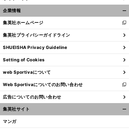
企業情報
開
く/
集英社ホームページ
新
閉
し
じ
集英社プライバシーガイドライン
い
る
ウ
SHUEISHA Privacy Guideline
ィ
ン
Setting of Cookies
ド
ウ
web Sportivaについて
で
開
Web Sportivaについてのお問い合わせ
く
新
し
広告についてのお問い合わせ
い
ウ
集英社サイト
ィ
開
ン
く/
マンガ
ド
閉
ウ