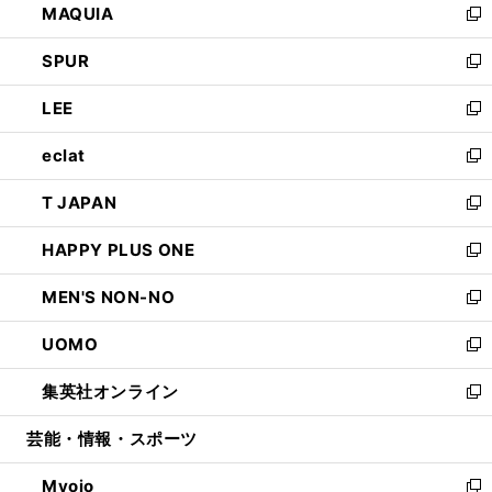
MAQUIA
ド
ィ
い
新
ウ
ン
ウ
し
SPUR
で
ド
ィ
い
新
開
ウ
ン
ウ
し
LEE
く
で
ド
ィ
い
新
開
ウ
ン
ウ
し
eclat
く
で
ド
ィ
い
新
開
ウ
ン
ウ
し
T JAPAN
く
で
ド
ィ
い
新
開
ウ
ン
ウ
し
HAPPY PLUS ONE
く
で
ド
ィ
い
新
開
ウ
ン
ウ
し
MEN'S NON-NO
く
で
ド
ィ
い
新
開
ウ
ン
ウ
し
UOMO
く
で
ド
ィ
い
新
開
ウ
ン
ウ
し
集英社オンライン
く
で
ド
ィ
い
新
開
ウ
ン
ウ
し
芸能・情報・スポーツ
く
で
ド
ィ
い
開
ウ
ン
ウ
Myojo
く
で
ド
ィ
新