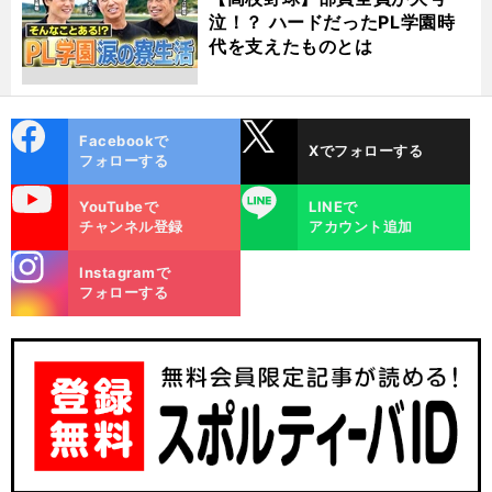
泣！？ ハードだったPL学園時
代を支えたものとは
cebo
X
Facebookで
Xでフォローする
ok
フォローする
uTube
LINE
YouTubeで
LINEで
チャンネル登録
アカウント追加
stagra
Instagramで
m
フォローする