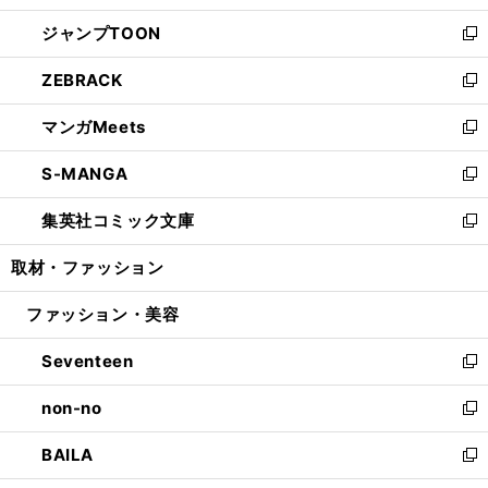
開
ウ
ン
ウ
し
ジャンプTOON
く
で
ド
ィ
い
新
開
ウ
ン
ウ
し
ZEBRACK
く
で
ド
ィ
い
新
開
ウ
ン
ウ
し
マンガMeets
く
で
ド
ィ
い
新
開
ウ
ン
ウ
し
S-MANGA
く
で
ド
ィ
い
新
開
ウ
ン
ウ
し
集英社コミック文庫
く
で
ド
ィ
い
新
開
ウ
ン
ウ
し
取材・ファッション
く
で
ド
ィ
い
開
ウ
ン
ウ
ファッション・美容
く
で
ド
ィ
開
ウ
ン
Seventeen
く
で
ド
新
開
ウ
し
non-no
く
で
い
新
開
ウ
し
BAILA
く
ィ
い
新
ン
ウ
し