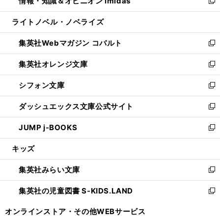
情報・知識＆オピニオン imidas
く
で
ド
ィ
い
新
開
ウ
ン
ウ
し
ライトノベル・ノベライズ
く
で
ド
ィ
い
開
ウ
ン
ウ
集英社Webマガジン コバルト
く
で
ド
ィ
新
開
ウ
ン
し
集英社オレンジ文庫
く
で
ド
い
新
開
ウ
ウ
し
シフォン文庫
く
で
ィ
い
新
開
ン
ウ
し
ダッシュエックス文庫公式サイト
く
ド
ィ
い
新
ウ
ン
ウ
し
JUMP j-BOOKS
で
ド
ィ
い
新
開
ウ
ン
ウ
し
キッズ
く
で
ド
ィ
い
開
ウ
ン
ウ
集英社みらい文庫
く
で
ド
ィ
新
開
ウ
ン
し
集英社の児童図書 S-KIDS.LAND
く
で
ド
い
新
開
ウ
ウ
し
オンラインストア・
その他WEBサービス
く
で
ィ
い