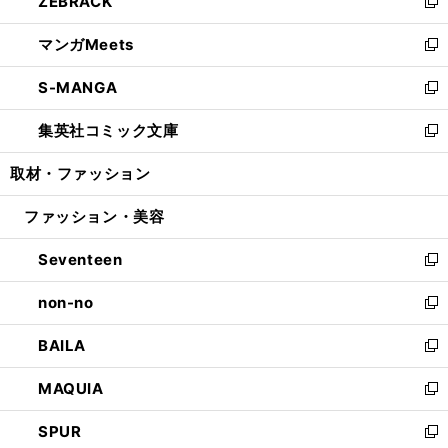
ZEBRACK
く
で
ド
ィ
い
新
開
ウ
ン
ウ
し
マンガMeets
く
で
ド
ィ
い
新
開
ウ
ン
ウ
し
S-MANGA
く
で
ド
ィ
い
新
開
ウ
ン
ウ
し
集英社コミック文庫
く
で
ド
ィ
い
新
開
ウ
ン
ウ
し
取材・ファッション
く
で
ド
ィ
い
開
ウ
ン
ウ
ファッション・美容
く
で
ド
ィ
開
ウ
ン
Seventeen
く
で
ド
新
開
ウ
し
non-no
く
で
い
新
開
ウ
し
BAILA
く
ィ
い
新
ン
ウ
し
MAQUIA
ド
ィ
い
新
ウ
ン
ウ
し
SPUR
で
ド
ィ
い
新