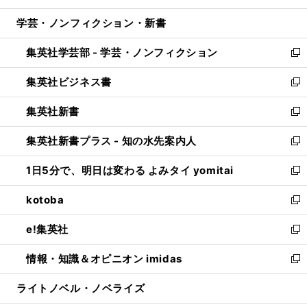
開
ウ
ン
ウ
し
学芸・ノンフィクション・新書
く
で
ド
ィ
い
開
ウ
ン
ウ
集英社学芸部 - 学芸・ノンフィクション
く
で
ド
ィ
新
開
ウ
ン
し
集英社ビジネス書
く
で
ド
い
新
開
ウ
ウ
し
集英社新書
く
で
ィ
い
新
開
ン
ウ
し
集英社新書プラス - 知の水先案内人
く
ド
ィ
い
新
ウ
ン
ウ
し
1日5分で、明日は変わる よみタイ yomitai
で
ド
ィ
い
新
開
ウ
ン
ウ
し
kotoba
く
で
ド
ィ
い
新
開
ウ
ン
ウ
し
e!集英社
く
で
ド
ィ
い
新
開
ウ
ン
ウ
し
情報・知識＆オピニオン imidas
く
で
ド
ィ
い
新
開
ウ
ン
ウ
し
ライトノベル・ノベライズ
く
で
ド
ィ
い
開
ウ
ン
ウ