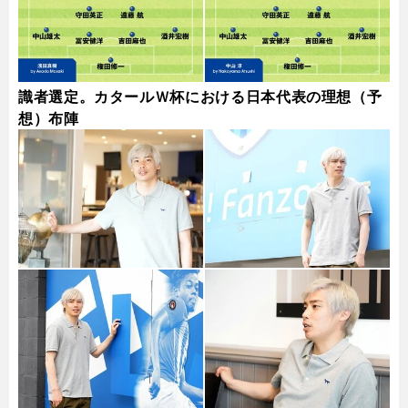
識者選定。カタールＷ杯における日本代表の理想（予
想）布陣