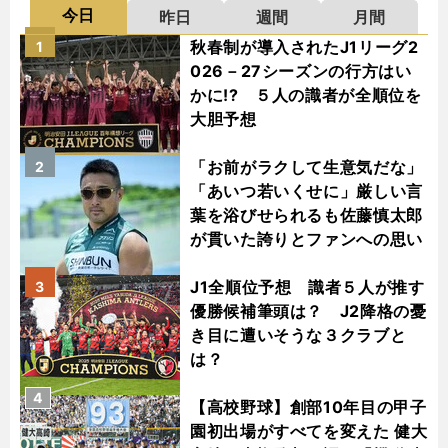
今日
昨日
週間
月間
秋春制が導入されたJ1リーグ2
1
026－27シーズンの行方はい
かに!? ５人の識者が全順位を
大胆予想
「お前がラクして生意気だな」
2
「あいつ若いくせに」厳しい言
葉を浴びせられるも佐藤慎太郎
が貫いた誇りとファンへの思い
J1全順位予想 識者５人が推す
3
優勝候補筆頭は？ J2降格の憂
き目に遭いそうな３クラブと
は？
4
【高校野球】創部10年目の甲子
園初出場がすべてを変えた 健大