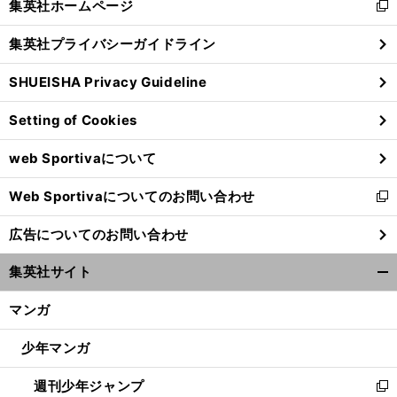
集英社ホームページ
新
閉
し
じ
集英社プライバシーガイドライン
い
る
ウ
SHUEISHA Privacy Guideline
ィ
ン
Setting of Cookies
ド
ウ
web Sportivaについて
で
開
Web Sportivaについてのお問い合わせ
く
新
し
広告についてのお問い合わせ
い
ウ
集英社サイト
ィ
開
ン
く/
マンガ
ド
閉
ウ
じ
少年マンガ
で
る
開
週刊少年ジャンプ
く
新