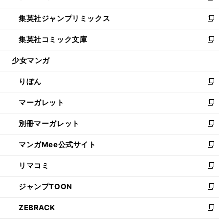
開
ウ
ン
ウ
し
集英社ジャンプリミックス
く
で
ド
ィ
い
新
開
ウ
ン
ウ
し
集英社コミック文庫
く
で
ド
ィ
い
新
開
ウ
ン
ウ
し
少女マンガ
く
で
ド
ィ
い
開
ウ
ン
ウ
りぼん
く
で
ド
ィ
新
開
ウ
ン
し
マーガレット
く
で
ド
い
新
開
ウ
ウ
し
別冊マーガレット
く
で
ィ
い
新
開
ン
ウ
し
マンガMee公式サイト
く
ド
ィ
い
新
ウ
ン
ウ
し
リマコミ
で
ド
ィ
い
新
開
ウ
ン
ウ
し
ジャンプTOON
く
で
ド
ィ
い
新
開
ウ
ン
ウ
し
ZEBRACK
く
で
ド
ィ
い
新
開
ウ
ン