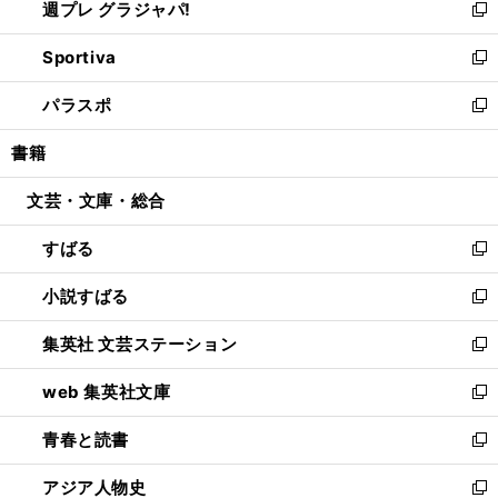
週プレ グラジャパ!
く
で
ィ
い
新
開
ン
ウ
し
Sportiva
く
ド
ィ
い
新
ウ
ン
ウ
し
パラスポ
で
ド
ィ
い
新
開
ウ
ン
ウ
し
書籍
く
で
ド
ィ
い
開
ウ
ン
ウ
文芸・文庫・総合
く
で
ド
ィ
開
ウ
ン
すばる
く
で
ド
新
開
ウ
し
小説すばる
く
で
い
新
開
ウ
し
集英社 文芸ステーション
く
ィ
い
新
ン
ウ
し
web 集英社文庫
ド
ィ
い
新
ウ
ン
ウ
し
青春と読書
で
ド
ィ
い
新
開
ウ
ン
ウ
し
アジア人物史
く
で
ド
ィ
い
新