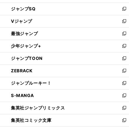
し
ジャンプSQ
い
新
ウ
し
Vジャンプ
ィ
い
新
ン
ウ
し
最強ジャンプ
ド
ィ
い
新
ウ
ン
ウ
し
少年ジャンプ+
で
ド
ィ
い
新
開
ウ
ン
ウ
し
ジャンプTOON
く
で
ド
ィ
い
新
開
ウ
ン
ウ
し
ZEBRACK
く
で
ド
ィ
い
新
開
ウ
ン
ウ
し
ジャンプルーキー！
く
で
ド
ィ
い
新
開
ウ
ン
ウ
し
S-MANGA
く
で
ド
ィ
い
新
開
ウ
ン
ウ
し
集英社ジャンプリミックス
く
で
ド
ィ
い
新
開
ウ
ン
ウ
し
集英社コミック文庫
く
で
ド
ィ
い
新
開
ウ
ン
ウ
し