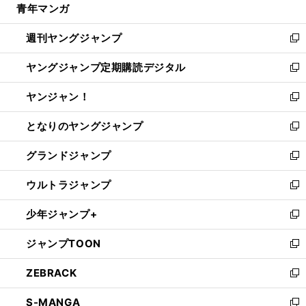
青年マンガ
く
で
ド
ィ
い
開
ウ
ン
ウ
週刊ヤングジャンプ
く
で
ド
ィ
新
開
ウ
ン
し
ヤングジャンプ定期購読デジタル
く
で
ド
い
新
開
ウ
ウ
し
ヤンジャン！
く
で
ィ
い
新
開
ン
ウ
し
となりのヤングジャンプ
く
ド
ィ
い
新
ウ
ン
ウ
し
グランドジャンプ
で
ド
ィ
い
新
開
ウ
ン
ウ
し
ウルトラジャンプ
く
で
ド
ィ
い
新
開
ウ
ン
ウ
し
少年ジャンプ+
く
で
ド
ィ
い
新
開
ウ
ン
ウ
し
ジャンプTOON
く
で
ド
ィ
い
新
開
ウ
ン
ウ
し
ZEBRACK
く
で
ド
ィ
い
新
開
ウ
ン
ウ
し
S-MANGA
く
で
ド
ィ
い
新