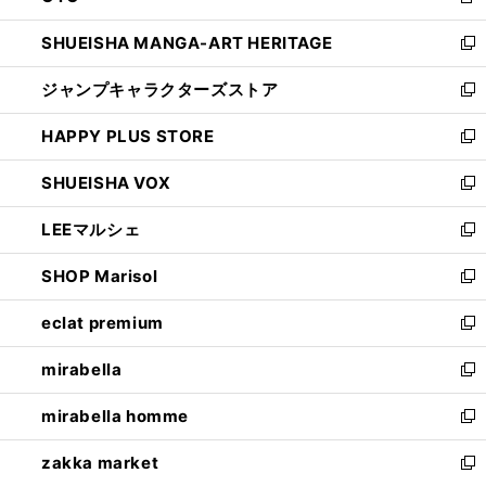
新
開
ウ
し
SHUEISHA MANGA-ART HERITAGE
く
で
い
新
開
ウ
し
ジャンプキャラクターズストア
く
ィ
い
新
ン
ウ
し
HAPPY PLUS STORE
ド
ィ
い
新
ウ
ン
ウ
し
SHUEISHA VOX
で
ド
ィ
い
新
開
ウ
ン
ウ
し
LEEマルシェ
く
で
ド
ィ
い
新
開
ウ
ン
ウ
し
SHOP Marisol
く
で
ド
ィ
い
新
開
ウ
ン
ウ
し
eclat premium
く
で
ド
ィ
い
新
開
ウ
ン
ウ
し
mirabella
く
で
ド
ィ
い
新
開
ウ
ン
ウ
し
mirabella homme
く
で
ド
ィ
い
新
開
ウ
ン
ウ
し
zakka market
く
で
ド
ィ
い
新
開