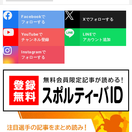
cebo
X
Facebookで
Xでフォローする
ok
フォローする
uTube
LINE
YouTubeで
LINEで
チャンネル登録
アカウント追加
stagra
Instagramで
m
フォローする