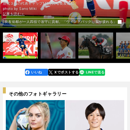
歴代３位の代表キャップ117を誇る長友佑都
photo by Sano Miki
記事を読む＞
記事を読む＞
記事を読む＞
記事を読む＞
非情采配は期待の裏返し。眠れる獅子・野間峻祥は吠えて試練に打ち勝つ
前へ
女子Ｗ杯は混戦模様。なでしこジャパンの勝ち上がりを予想してみた
長友佑都が一人四役で攻守に貢献。「ウイングバックは脳が疲れる」
ＧＩ戦線同様に大荒れ必至。マーメイドＳは格下軽量馬４頭でガッポリ
いいね
Xでポストする
LINEで送る
line
faceboo
x
k
その他のフォトギャラリー