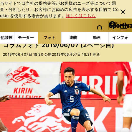
当サイトでは当社の提携先等がお客様のニーズ等について調
査・分析したり、お客様にお勧めの広告を表⽰する⽬的で Co
閉じ
okie を使⽤する場合があります。
詳しくはこちら
る
マイペ
web Sportiva (webスポルティーバ)
検索
メニュ
we
ー
フォトギャラリー
コラムフォト
コラムフォト 2019/
b
ジ
の他競技
モーター
フォト
連載
動画
インフォ
ス
コラムフォト 2019/06/07 (2ページ目)
ポ
ル
2019年06月07日 18:30 公開
2019年06月07日 18:31 更新
テ
ィ
ー
バ
次へ