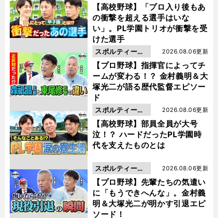
動画
【高校野球】「プロ入り後もあ
の衝撃を超える選手はいな
い」。PL学園トリオが衝撃を受
けた選手
スポルティーバ
2026.08.06更新
動画
【プロ野球】指揮官によってチ
ームが変わる！？ 金村義明＆大
塚光二が語る歴代監督エピソー
ド
スポルティーバ
2026.08.06更新
動画
【高校野球】部員全員が大号
泣！？ ハードだったPL学園時
代を支えたものとは
スポルティーバ
2026.08.06更新
動画
【プロ野球】先輩たちの気遣い
に「もうできへんな」。金村義
明＆大塚光二が明かす引退エピ
ソード！