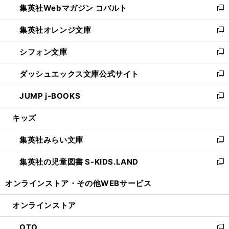
集英社Webマガジン コバルト
く
で
ド
ィ
新
開
ウ
ン
し
集英社オレンジ文庫
く
で
ド
い
新
開
ウ
ウ
し
シフォン文庫
く
で
ィ
い
新
開
ン
ウ
し
ダッシュエックス文庫公式サイト
く
ド
ィ
い
新
ウ
ン
ウ
し
JUMP j-BOOKS
で
ド
ィ
い
新
開
ウ
ン
ウ
し
キッズ
く
で
ド
ィ
い
開
ウ
ン
ウ
集英社みらい文庫
く
で
ド
ィ
新
開
ウ
ン
し
集英社の児童図書 S-KIDS.LAND
く
で
ド
い
新
開
ウ
ウ
し
オンラインストア・
その他WEBサービス
く
で
ィ
い
開
ン
ウ
オンラインストア
く
ド
ィ
ウ
ン
OTO
で
ド