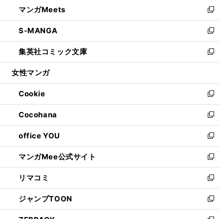
ウ
し
マンガMeets
く
で
ド
ィ
い
新
開
ウ
ン
ウ
し
S-MANGA
く
で
ド
ィ
い
新
開
ウ
ン
ウ
し
集英社コミック文庫
く
で
ド
ィ
い
新
開
ウ
ン
ウ
し
女性マンガ
く
で
ド
ィ
い
開
ウ
ン
ウ
Cookie
く
で
ド
ィ
新
開
ウ
ン
し
Cocohana
く
で
ド
い
新
開
ウ
ウ
し
office YOU
く
で
ィ
い
新
開
ン
ウ
し
マンガMee公式サイト
く
ド
ィ
い
新
ウ
ン
ウ
し
リマコミ
で
ド
ィ
い
新
開
ウ
ン
ウ
し
ジャンプTOON
く
で
ド
ィ
い
新
開
ウ
ン
ウ
し