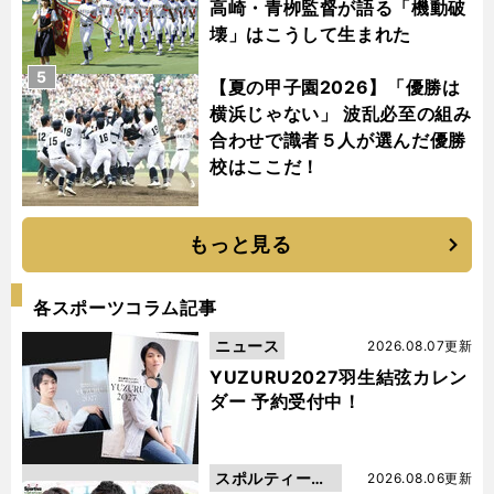
高崎・青栁監督が語る「機動破
壊」はこうして生まれた
5
【夏の甲子園2026】「優勝は
横浜じゃない」 波乱必至の組み
合わせで識者５人が選んだ優勝
校はここだ！
もっと見る
各スポーツコラム記事
ニュース
2026.08.07更新
YUZURU2027羽生結弦カレン
ダー 予約受付中！
スポルティーバ
2026.08.06更新