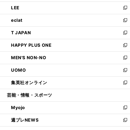
開
ウ
ン
ウ
し
LEE
く
で
ド
ィ
い
新
開
ウ
ン
ウ
し
eclat
く
で
ド
ィ
い
新
開
ウ
ン
ウ
し
T JAPAN
く
で
ド
ィ
い
新
開
ウ
ン
ウ
し
HAPPY PLUS ONE
く
で
ド
ィ
い
新
開
ウ
ン
ウ
し
MEN'S NON-NO
く
で
ド
ィ
い
新
開
ウ
ン
ウ
し
UOMO
く
で
ド
ィ
い
新
開
ウ
ン
ウ
し
集英社オンライン
く
で
ド
ィ
い
新
開
ウ
ン
ウ
し
芸能・情報・スポーツ
く
で
ド
ィ
い
開
ウ
ン
ウ
Myojo
く
で
ド
ィ
新
開
ウ
ン
し
週プレNEWS
く
で
ド
い
新
開
ウ
ウ
し