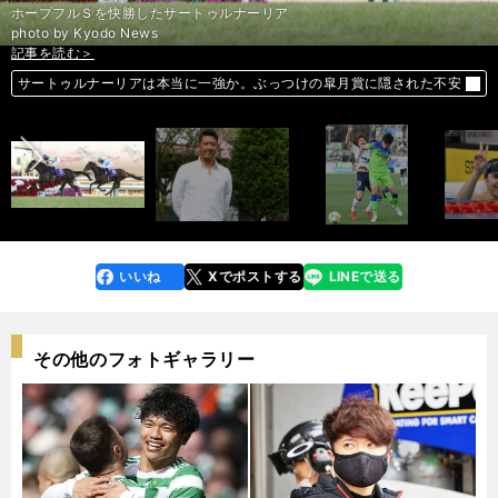
ホープフルＳを快勝したサートゥルナーリア
photo by Kyodo News
記事を読む＞
記事を読む＞
記事を読む＞
記事を読む＞
前へ
サートゥルナーリアは本当に一強か。ぶっつけの皐月賞に隠された不安
辻本茂輝が驚愕。世界２位になった「黄金世代」は何がすごかったのか
「エレベータークラブ」ながら、湘南ベルマーレが一目置かれるわけ
ビビらない魂が不発の瀬戸大也。それでも低調続きの日本選手権を救う
いいね
Xでポストする
LINEで送る
line
faceboo
x
k
その他のフォトギャラリー