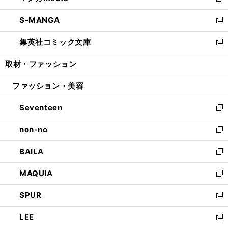
新
開
ウ
ン
ウ
し
S-MANGA
く
で
ド
ィ
い
新
開
ウ
ン
ウ
し
集英社コミック文庫
く
で
ド
ィ
い
新
開
ウ
ン
ウ
し
取材・ファッション
く
で
ド
ィ
い
開
ウ
ン
ウ
ファッション・美容
く
で
ド
ィ
開
ウ
ン
Seventeen
く
で
ド
新
開
ウ
し
non-no
く
で
い
新
開
ウ
し
BAILA
く
ィ
い
新
ン
ウ
し
MAQUIA
ド
ィ
い
新
ウ
ン
ウ
し
SPUR
で
ド
ィ
い
新
開
ウ
ン
ウ
し
LEE
く
で
ド
ィ
い
新
開