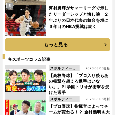
5
河村勇輝がサマーリーグで示し
たリーダーシップと悔し涙 ２
年ぶりの日本代表の舞台を糧に
３年目のNBA挑戦は続く
もっと見る
各スポーツコラム記事
スポルティーバ
2026.08.06更新
動画
【高校野球】「プロ入り後もあ
の衝撃を超える選手はいな
い」。PL学園トリオが衝撃を受
けた選手
スポルティーバ
2026.08.06更新
動画
【プロ野球】指揮官によってチ
ームが変わる！？ 金村義明＆大