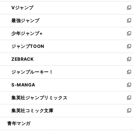
ウ
し
Vジャンプ
ィ
い
新
ン
ウ
し
最強ジャンプ
ド
ィ
い
新
ウ
ン
ウ
し
少年ジャンプ+
で
ド
ィ
い
新
開
ウ
ン
ウ
し
ジャンプTOON
く
で
ド
ィ
い
新
開
ウ
ン
ウ
し
ZEBRACK
く
で
ド
ィ
い
新
開
ウ
ン
ウ
し
ジャンプルーキー！
く
で
ド
ィ
い
新
開
ウ
ン
ウ
し
S-MANGA
く
で
ド
ィ
い
新
開
ウ
ン
ウ
し
集英社ジャンプリミックス
く
で
ド
ィ
い
新
開
ウ
ン
ウ
し
集英社コミック文庫
く
で
ド
ィ
い
新
開
ウ
ン
ウ
し
青年マンガ
く
で
ド
ィ
い
開
ウ
ン
ウ