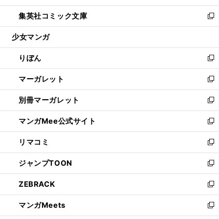
開
ウ
ン
ウ
し
集英社コミック文庫
く
で
ド
ィ
い
新
開
ウ
ン
ウ
し
少女マンガ
く
で
ド
ィ
い
開
ウ
ン
ウ
りぼん
く
で
ド
ィ
新
開
ウ
ン
し
マーガレット
く
で
ド
い
新
開
ウ
ウ
し
別冊マーガレット
く
で
ィ
い
新
開
ン
ウ
し
マンガMee公式サイト
く
ド
ィ
い
新
ウ
ン
ウ
し
リマコミ
で
ド
ィ
い
新
開
ウ
ン
ウ
し
ジャンプTOON
く
で
ド
ィ
い
新
開
ウ
ン
ウ
し
ZEBRACK
く
で
ド
ィ
い
新
開
ウ
ン
ウ
し
マンガMeets
く
で
ド
ィ
い
新
開
ウ
ン
ウ
し