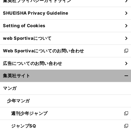
集英社プライバシーガイドライン
い
る
ウ
SHUEISHA Privacy Guideline
ィ
ン
Setting of Cookies
ド
ウ
web Sportivaについて
で
開
Web Sportivaについてのお問い合わせ
く
新
し
広告についてのお問い合わせ
い
ウ
集英社サイト
ィ
開
ン
く/
マンガ
ド
閉
ウ
じ
少年マンガ
で
る
開
週刊少年ジャンプ
く
新
し
ジャンプSQ
い
新