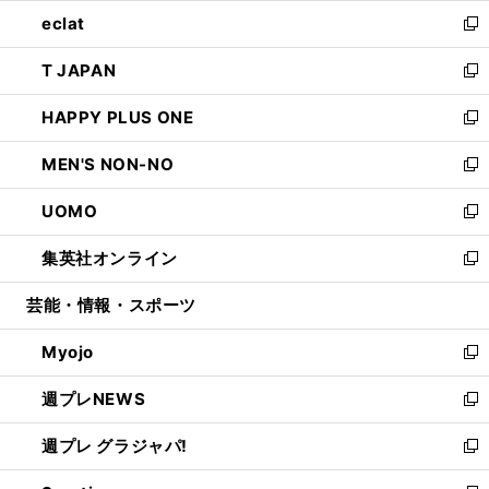
ウ
ン
ウ
し
eclat
く
で
ド
ィ
い
新
開
ウ
ン
ウ
し
T JAPAN
く
で
ド
ィ
い
新
開
ウ
ン
ウ
し
HAPPY PLUS ONE
く
で
ド
ィ
い
新
開
ウ
ン
ウ
し
MEN'S NON-NO
く
で
ド
ィ
い
新
開
ウ
ン
ウ
し
UOMO
く
で
ド
ィ
い
新
開
ウ
ン
ウ
し
集英社オンライン
く
で
ド
ィ
い
新
開
ウ
ン
ウ
し
芸能・情報・スポーツ
く
で
ド
ィ
い
開
ウ
ン
ウ
Myojo
く
で
ド
ィ
新
開
ウ
ン
し
週プレNEWS
く
で
ド
い
新
開
ウ
ウ
し
週プレ グラジャパ!
く
で
ィ
い
新
開
ン
ウ
し