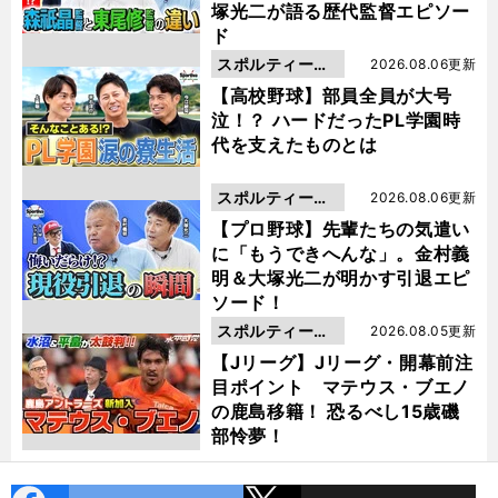
塚光二が語る歴代監督エピソー
ド
スポルティーバ
2026.08.06更新
動画
【高校野球】部員全員が大号
泣！？ ハードだったPL学園時
代を支えたものとは
スポルティーバ
2026.08.06更新
動画
【プロ野球】先輩たちの気遣い
に「もうできへんな」。金村義
明＆大塚光二が明かす引退エピ
ソード！
スポルティーバ
2026.08.05更新
動画
【Jリーグ】Jリーグ・開幕前注
目ポイント マテウス・ブエノ
の鹿島移籍！ 恐るべし15歳磯
部怜夢！
cebo
X