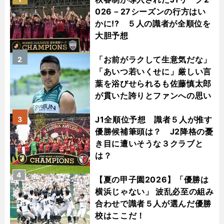
026－27シーズンの行方はい
かに!? ５人の識者が全順位を
大胆予想
「お前がラクして生意気だな」
2
「あいつ若いくせに」厳しい言
葉を浴びせられるも佐藤慎太郎
が貫いた誇りとファンへの思い
J1全順位予想 識者５人が推す
3
優勝候補筆頭は？ J2降格の憂
き目に遭いそうな３クラブと
は？
4
【夏の甲子園2026】「優勝は
横浜じゃない」 波乱必至の組み
合わせで識者５人が選んだ優勝
校はここだ！