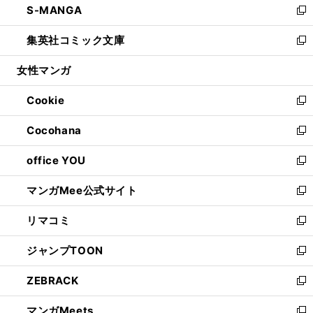
S-MANGA
く
で
ド
ィ
い
新
開
ウ
ン
ウ
し
集英社コミック文庫
く
で
ド
ィ
い
新
開
ウ
ン
ウ
し
女性マンガ
く
で
ド
ィ
い
開
ウ
ン
ウ
Cookie
く
で
ド
ィ
新
開
ウ
ン
し
Cocohana
く
で
ド
い
新
開
ウ
ウ
し
office YOU
く
で
ィ
い
新
開
ン
ウ
し
マンガMee公式サイト
く
ド
ィ
い
新
ウ
ン
ウ
し
リマコミ
で
ド
ィ
い
新
開
ウ
ン
ウ
し
ジャンプTOON
く
で
ド
ィ
い
新
開
ウ
ン
ウ
し
ZEBRACK
く
で
ド
ィ
い
新
開
ウ
ン
ウ
し
マンガMeets
く
で
ド
ィ
い