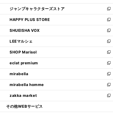
開
ウ
し
ジャンプキャラクターズストア
く
ィ
い
新
ン
ウ
し
HAPPY PLUS STORE
ド
ィ
い
新
ウ
ン
ウ
し
SHUEISHA VOX
で
ド
ィ
い
新
開
ウ
ン
ウ
し
LEEマルシェ
く
で
ド
ィ
い
新
開
ウ
ン
ウ
し
SHOP Marisol
く
で
ド
ィ
い
新
開
ウ
ン
ウ
し
eclat premium
く
で
ド
ィ
い
新
開
ウ
ン
ウ
し
mirabella
く
で
ド
ィ
い
新
開
ウ
ン
ウ
し
mirabella homme
く
で
ド
ィ
い
新
開
ウ
ン
ウ
し
zakka market
く
で
ド
ィ
い
新
開
ウ
ン
ウ
し
その他WEBサービス
く
で
ド
ィ
い
開
ウ
ン
ウ