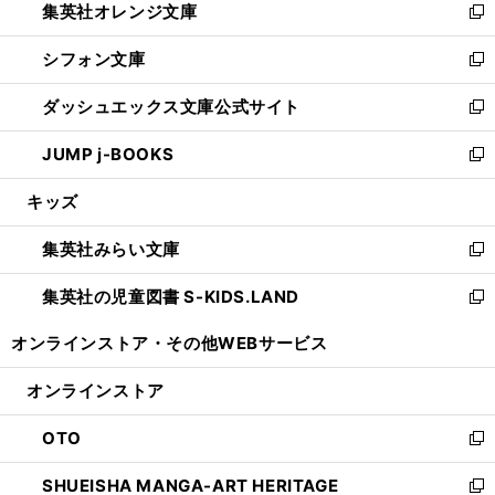
集英社オレンジ文庫
く
で
ド
い
新
開
ウ
ウ
し
シフォン文庫
く
で
ィ
い
新
開
ン
ウ
し
ダッシュエックス文庫公式サイト
く
ド
ィ
い
新
ウ
ン
ウ
し
JUMP j-BOOKS
で
ド
ィ
い
新
開
ウ
ン
ウ
し
キッズ
く
で
ド
ィ
い
開
ウ
ン
ウ
集英社みらい文庫
く
で
ド
ィ
新
開
ウ
ン
し
集英社の児童図書 S-KIDS.LAND
く
で
ド
い
新
開
ウ
ウ
し
オンラインストア・
その他WEBサービス
く
で
ィ
い
開
ン
ウ
オンラインストア
く
ド
ィ
ウ
ン
OTO
で
ド
新
開
ウ
し
SHUEISHA MANGA-ART HERITAGE
く
で
い
新