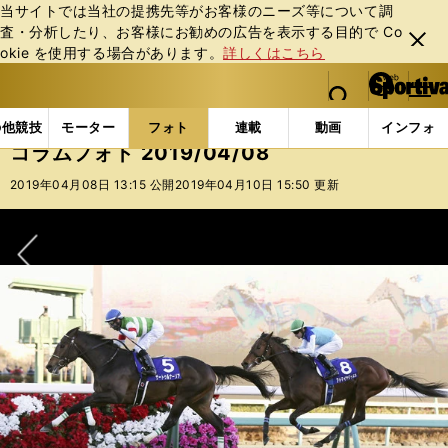
当サイトでは当社の提携先等がお客様のニーズ等について調
査・分析したり、お客様にお勧めの広告を表⽰する⽬的で Co
閉じ
okie を使⽤する場合があります。
詳しくはこちら
る
マイペ
web Sportiva (webスポルティーバ)
検索
メニュ
we
ー
フォトギャラリー
コラムフォト
コラムフォト 2019/
b
ジ
の他競技
モーター
フォト
連載
動画
インフォ
ス
コラムフォト 2019/04/08
ポ
ル
2019年04月08日 13:15 公開
2019年04月10日 15:50 更新
テ
ィ
ー
バ
次へ