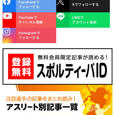
Facebookで
Xでフォローする
ok
フォローする
uTube
LINE
YouTubeで
LINEで
チャンネル登録
アカウント追加
stagra
Instagramで
m
フォローする