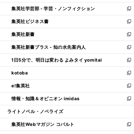
開
ウ
ン
ウ
集英社学芸部 - 学芸・ノンフィクション
く
で
ド
ィ
新
開
ウ
ン
し
集英社ビジネス書
く
で
ド
い
新
開
ウ
ウ
し
集英社新書
く
で
ィ
い
新
開
ン
ウ
し
集英社新書プラス - 知の水先案内人
く
ド
ィ
い
新
ウ
ン
ウ
し
1日5分で、明日は変わる よみタイ yomitai
で
ド
ィ
い
新
開
ウ
ン
ウ
し
kotoba
く
で
ド
ィ
い
新
開
ウ
ン
ウ
し
e!集英社
く
で
ド
ィ
い
新
開
ウ
ン
ウ
し
情報・知識＆オピニオン imidas
く
で
ド
ィ
い
新
開
ウ
ン
ウ
し
ライトノベル・ノベライズ
く
で
ド
ィ
い
開
ウ
ン
ウ
集英社Webマガジン コバルト
く
で
ド
ィ
新
開
ウ
ン
し