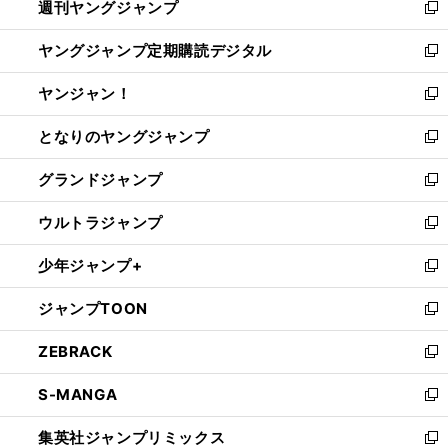
週刊ヤングジャンプ
く
で
ド
ィ
新
開
ウ
ン
し
ヤングジャンプ定期購読デジタル
く
で
ド
い
新
開
ウ
ウ
し
ヤンジャン！
く
で
ィ
い
新
開
ン
ウ
し
となりのヤングジャンプ
く
ド
ィ
い
新
ウ
ン
ウ
し
グランドジャンプ
で
ド
ィ
い
新
開
ウ
ン
ウ
し
ウルトラジャンプ
く
で
ド
ィ
い
新
開
ウ
ン
ウ
し
少年ジャンプ+
く
で
ド
ィ
い
新
開
ウ
ン
ウ
し
ジャンプTOON
く
で
ド
ィ
い
新
開
ウ
ン
ウ
し
ZEBRACK
く
で
ド
ィ
い
新
開
ウ
ン
ウ
し
S-MANGA
く
で
ド
ィ
い
新
開
ウ
ン
ウ
し
集英社ジャンプリミックス
く
で
ド
ィ
い
新