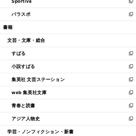
Sportiva
く
ド
ィ
い
新
ウ
ン
ウ
し
パラスポ
で
ド
ィ
い
新
開
ウ
ン
ウ
し
書籍
く
で
ド
ィ
い
開
ウ
ン
ウ
文芸・文庫・総合
く
で
ド
ィ
開
ウ
ン
すばる
く
で
ド
新
開
ウ
し
小説すばる
く
で
い
新
開
ウ
し
集英社 文芸ステーション
く
ィ
い
新
ン
ウ
し
web 集英社文庫
ド
ィ
い
新
ウ
ン
ウ
し
青春と読書
で
ド
ィ
い
新
開
ウ
ン
ウ
し
アジア人物史
く
で
ド
ィ
い
新
開
ウ
ン
ウ
し
学芸・ノンフィクション・新書
く
で
ド
ィ
い