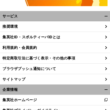
サービス
開
く/
推奨環境
閉
じ
集英社ID・スポルティーバIDとは
る
利用規約・会員規約
特定商取引法に基づく表示・その他の事項
ブラウザプッシュ通知について
サイトマップ
企業情報
開
く/
集英社ホームページ
新
閉
し
じ