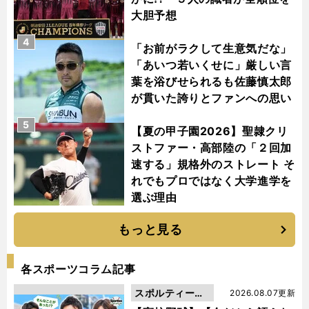
大胆予想
4
「お前がラクして生意気だな」
「あいつ若いくせに」厳しい言
葉を浴びせられるも佐藤慎太郎
が貫いた誇りとファンへの思い
5
【夏の甲子園2026】聖隷クリ
ストファー・高部陸の「２回加
速する」規格外のストレート そ
れでもプロではなく大学進学を
選ぶ理由
もっと見る
各スポーツコラム記事
スポルティーバ
2026.08.07更新