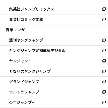
開
ウ
ン
ウ
し
集英社ジャンプリミックス
く
で
ド
ィ
い
新
開
ウ
ン
ウ
し
集英社コミック文庫
く
で
ド
ィ
い
新
開
ウ
ン
ウ
し
青年マンガ
く
で
ド
ィ
い
開
ウ
ン
ウ
週刊ヤングジャンプ
く
で
ド
ィ
新
開
ウ
ン
し
ヤングジャンプ定期購読デジタル
く
で
ド
い
新
開
ウ
ウ
し
ヤンジャン！
く
で
ィ
い
新
開
ン
ウ
し
となりのヤングジャンプ
く
ド
ィ
い
新
ウ
ン
ウ
し
グランドジャンプ
で
ド
ィ
い
新
開
ウ
ン
ウ
し
ウルトラジャンプ
く
で
ド
ィ
い
新
開
ウ
ン
ウ
し
少年ジャンプ+
く
で
ド
ィ
い
新
開
ウ
ン