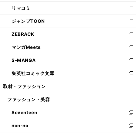
ウ
ン
ウ
し
リマコミ
で
ド
ィ
い
新
開
ウ
ン
ウ
し
ジャンプTOON
く
で
ド
ィ
い
新
開
ウ
ン
ウ
し
ZEBRACK
く
で
ド
ィ
い
新
開
ウ
ン
ウ
し
マンガMeets
く
で
ド
ィ
い
新
開
ウ
ン
ウ
し
S-MANGA
く
で
ド
ィ
い
新
開
ウ
ン
ウ
し
集英社コミック文庫
く
で
ド
ィ
い
新
開
ウ
ン
ウ
し
取材・ファッション
く
で
ド
ィ
い
開
ウ
ン
ウ
ファッション・美容
く
で
ド
ィ
開
ウ
ン
Seventeen
く
で
ド
新
開
ウ
し
non-no
く
で
い
新
開
ウ
し