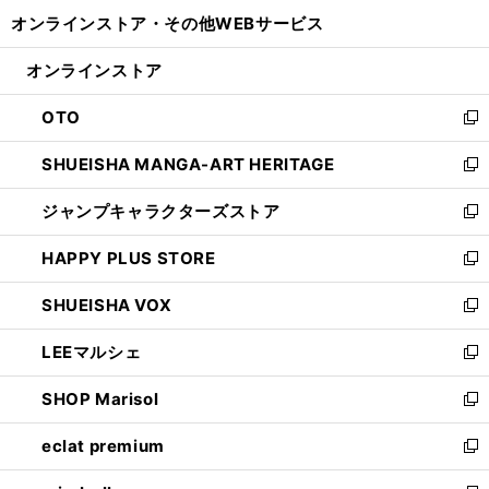
開
ウ
ウ
し
オンラインストア・
その他WEBサービス
く
で
ィ
い
開
ン
ウ
オンラインストア
く
ド
ィ
ウ
ン
OTO
で
ド
新
開
ウ
し
SHUEISHA MANGA-ART HERITAGE
く
で
い
新
開
ウ
し
ジャンプキャラクターズストア
く
ィ
い
新
ン
ウ
し
HAPPY PLUS STORE
ド
ィ
い
新
ウ
ン
ウ
し
SHUEISHA VOX
で
ド
ィ
い
新
開
ウ
ン
ウ
し
LEEマルシェ
く
で
ド
ィ
い
新
開
ウ
ン
ウ
し
SHOP Marisol
く
で
ド
ィ
い
新
開
ウ
ン
ウ
し
eclat premium
く
で
ド
ィ
い
新
開
ウ
ン
ウ
し