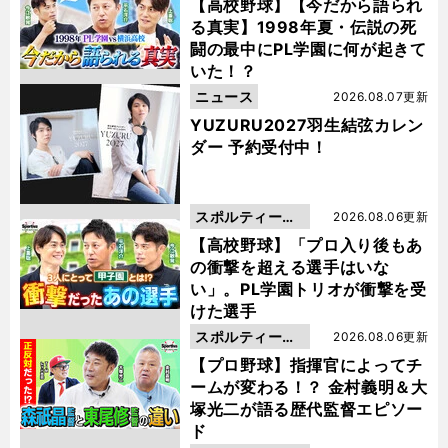
動画
【高校野球】【今だから語られ
る真実】1998年夏・伝説の死
闘の最中にPL学園に何が起きて
いた！？
ニュース
2026.08.07更新
YUZURU2027羽生結弦カレン
ダー 予約受付中！
スポルティーバ
2026.08.06更新
動画
【高校野球】「プロ入り後もあ
の衝撃を超える選手はいな
い」。PL学園トリオが衝撃を受
けた選手
スポルティーバ
2026.08.06更新
動画
【プロ野球】指揮官によってチ
ームが変わる！？ 金村義明＆大
塚光二が語る歴代監督エピソー
ド