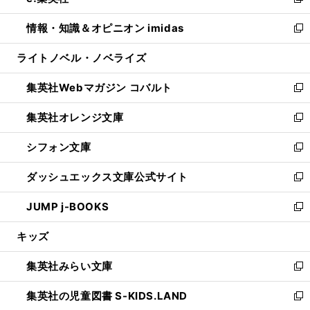
い
新
開
ウ
ン
ウ
し
情報・知識＆オピニオン imidas
く
で
ド
ィ
い
新
開
ウ
ン
ウ
し
ライトノベル・ノベライズ
く
で
ド
ィ
い
開
ウ
ン
ウ
集英社Webマガジン コバルト
く
で
ド
ィ
新
開
ウ
ン
し
集英社オレンジ文庫
く
で
ド
い
新
開
ウ
ウ
し
シフォン文庫
く
で
ィ
い
新
開
ン
ウ
し
ダッシュエックス文庫公式サイト
く
ド
ィ
い
新
ウ
ン
ウ
し
JUMP j-BOOKS
で
ド
ィ
い
新
開
ウ
ン
ウ
し
キッズ
く
で
ド
ィ
い
開
ウ
ン
ウ
集英社みらい文庫
く
で
ド
ィ
新
開
ウ
ン
し
集英社の児童図書 S-KIDS.LAND
く
で
ド
い
新