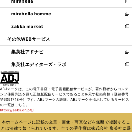
mirabella
く
で
ド
ィ
い
新
開
ウ
ン
ウ
し
mirabella homme
く
で
ド
ィ
い
新
開
ウ
ン
ウ
し
zakka market
く
で
ド
ィ
い
新
開
ウ
ン
ウ
し
その他WEBサービス
く
で
ド
ィ
い
開
ウ
ン
ウ
集英社アドナビ
く
で
ド
ィ
新
開
ウ
ン
し
集英社エディターズ・ラボ
く
で
ド
い
新
開
ウ
ウ
し
く
で
ィ
い
開
ン
ウ
ABJマークは、この電子書店・電子書籍配信サービスが、著作権者からコンテ
く
ド
ィ
ンツ使用許諾を得た正規版配信サービスであることを示す登録商標（登録番号
ウ
ン
第6091713号）です。ABJマークの詳細、ABJマークを掲示しているサービス
で
ド
の一覧はこちら。
開
ウ
https://aebs.or.jp/
新
く
で
し
い
開
本ホームページに記載の文章・画像・写真などを無断で複製するこ
ウ
く
とは法律で禁じられています。全ての著作権は株式会社 集英社に帰
ィ