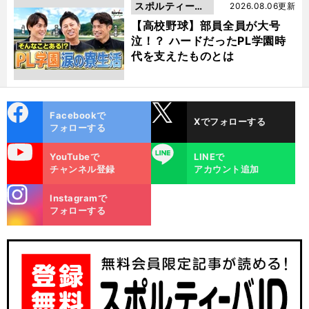
スポルティーバ
2026.08.06更新
動画
【高校野球】部員全員が大号
泣！？ ハードだったPL学園時
代を支えたものとは
cebo
X
Facebookで
Xでフォローする
ok
フォローする
uTube
LINE
YouTubeで
LINEで
チャンネル登録
アカウント追加
stagra
Instagramで
m
フォローする