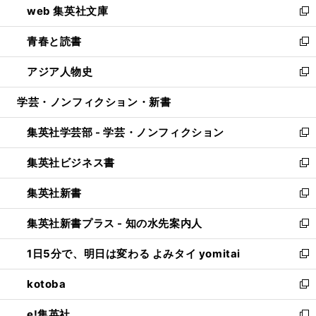
web 集英社文庫
ド
ィ
い
新
ウ
ン
ウ
し
青春と読書
で
ド
ィ
い
新
開
ウ
ン
ウ
し
アジア人物史
く
で
ド
ィ
い
新
開
ウ
ン
ウ
し
学芸・ノンフィクション・新書
く
で
ド
ィ
い
開
ウ
ン
ウ
集英社学芸部 - 学芸・ノンフィクション
く
で
ド
ィ
新
開
ウ
ン
し
集英社ビジネス書
く
で
ド
い
新
開
ウ
ウ
し
集英社新書
く
で
ィ
い
新
開
ン
ウ
し
集英社新書プラス - 知の水先案内人
く
ド
ィ
い
新
ウ
ン
ウ
し
1日5分で、明日は変わる よみタイ yomitai
で
ド
ィ
い
新
開
ウ
ン
ウ
し
kotoba
く
で
ド
ィ
い
新
開
ウ
ン
ウ
し
e!集英社
く
で
ド
ィ