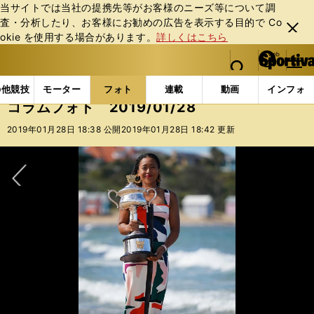
当サイトでは当社の提携先等がお客様のニーズ等について調
査・分析したり、お客様にお勧めの広告を表⽰する⽬的で Co
閉じ
okie を使⽤する場合があります。
詳しくはこちら
る
マイペ
web Sportiva (webスポルティーバ)
検索
メニュ
we
ー
フォトギャラリー
コラムフォト
コラムフォト 2019
b
ジ
の他競技
モーター
フォト
連載
動画
インフォ
ス
コラムフォト 2019/01/28
ポ
ル
2019年01月28日 18:38 公開
2019年01月28日 18:42 更新
テ
ィ
ー
バ
次へ