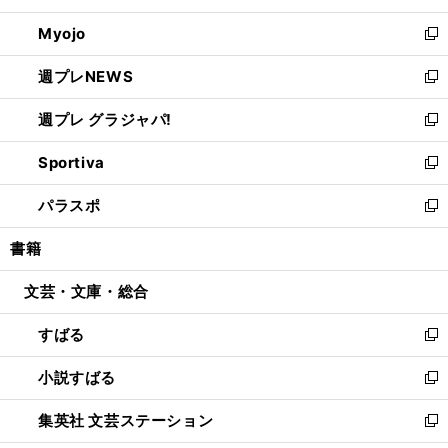
開
ウ
ン
ウ
Myojo
く
で
ド
ィ
新
開
ウ
ン
し
週プレNEWS
く
で
ド
い
新
開
ウ
ウ
し
週プレ グラジャパ!
く
で
ィ
い
新
開
ン
ウ
し
Sportiva
く
ド
ィ
い
新
ウ
ン
ウ
し
パラスポ
で
ド
ィ
い
新
開
ウ
ン
ウ
し
書籍
く
で
ド
ィ
い
開
ウ
ン
ウ
文芸・文庫・総合
く
で
ド
ィ
開
ウ
ン
すばる
く
で
ド
新
開
ウ
し
小説すばる
く
で
い
新
開
ウ
し
集英社 文芸ステーション
く
ィ
い
新
ン
ウ
し