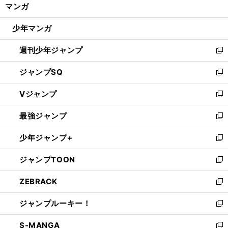
く/
マンガ
ド
閉
ウ
じ
少年マンガ
で
る
開
週刊少年ジャンプ
く
新
し
ジャンプSQ
い
新
ウ
し
Vジャンプ
ィ
い
新
ン
ウ
し
最強ジャンプ
ド
ィ
い
新
ウ
ン
ウ
し
少年ジャンプ+
で
ド
ィ
い
新
開
ウ
ン
ウ
し
ジャンプTOON
く
で
ド
ィ
い
新
開
ウ
ン
ウ
し
ZEBRACK
く
で
ド
ィ
い
新
開
ウ
ン
ウ
し
ジャンプルーキー！
く
で
ド
ィ
い
新
開
ウ
ン
ウ
し
S-MANGA
く
で
ド
ィ
い
新