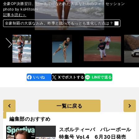
全豪OP決勝翌日、ビーチで行なわれた大坂なおみのフォトセッション
photo by koHitoshi
記事を読む＞
記事を読む＞
記事を読む＞
記事を読む＞
記事を読む＞
記事を読む＞
記事を読む＞
記事を読む＞
【イップスの深層】森大輔が引退後に初めて味わった一軍マウンドの感慨
前へ
全豪制覇の大坂なおみ。昨季と比べてもっとも進化した点は？
全豪制覇の大坂なおみ。昨季と比べてもっとも進化した点は？
【新車のツボ151】日産GT-Rニスモ。武闘オーラも優しい乗り味
【新車のツボ151】日産GT-Rニスモ。武闘オーラも優しい乗り味
アジア最強のイランにも穴はある。大迫勇也の復帰で２列目は輝くか
伝説の戦いをもう一度。バスクの雄・アラベスが乾貴士に期待すること
森保Ｊに立ちはだかるイランのケイロス監督。「相手を泣かせろ」
いいね
Xでポストする
LINEで送る
line
faceboo
x
k
一覧に戻る
編集部のおすすめ
スポルティーバ バレーボール
特集号 Vol.4 6月30日発売