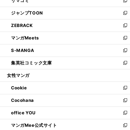
リマコミ
で
ド
ィ
い
新
開
ウ
ン
ウ
し
ジャンプTOON
く
で
ド
ィ
い
新
開
ウ
ン
ウ
し
ZEBRACK
く
で
ド
ィ
い
新
開
ウ
ン
ウ
し
マンガMeets
く
で
ド
ィ
い
新
開
ウ
ン
ウ
し
S-MANGA
く
で
ド
ィ
い
新
開
ウ
ン
ウ
し
集英社コミック文庫
く
で
ド
ィ
い
新
開
ウ
ン
ウ
し
女性マンガ
く
で
ド
ィ
い
開
ウ
ン
ウ
Cookie
く
で
ド
ィ
新
開
ウ
ン
し
Cocohana
く
で
ド
い
新
開
ウ
ウ
し
office YOU
く
で
ィ
い
新
開
ン
ウ
し
マンガMee公式サイト
く
ド
ィ
い
新