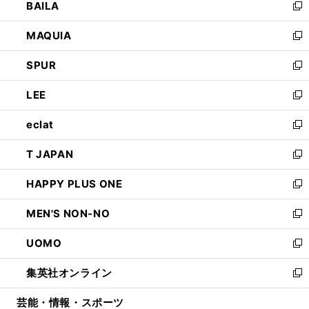
BAILA
く
ィ
い
新
ン
ウ
し
MAQUIA
ド
ィ
い
新
ウ
ン
ウ
し
SPUR
で
ド
ィ
い
新
開
ウ
ン
ウ
し
LEE
く
で
ド
ィ
い
新
開
ウ
ン
ウ
し
eclat
く
で
ド
ィ
い
新
開
ウ
ン
ウ
し
T JAPAN
く
で
ド
ィ
い
新
開
ウ
ン
ウ
し
HAPPY PLUS ONE
く
で
ド
ィ
い
新
開
ウ
ン
ウ
し
MEN'S NON-NO
く
で
ド
ィ
い
新
開
ウ
ン
ウ
し
UOMO
く
で
ド
ィ
い
新
開
ウ
ン
ウ
し
集英社オンライン
く
で
ド
ィ
い
新
開
ウ
ン
ウ
し
芸能・情報・スポーツ
く
で
ド
ィ
い