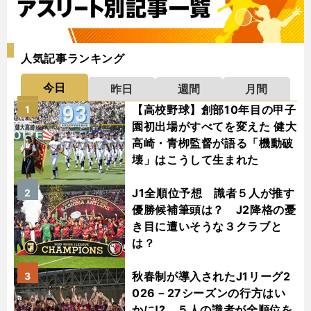
人気記事ランキング
今日
昨日
週間
月間
【高校野球】創部10年目の甲子
1
園初出場がすべてを変えた 健大
高崎・青栁監督が語る「機動破
壊」はこうして生まれた
J1全順位予想 識者５人が推す
2
優勝候補筆頭は？ J2降格の憂
き目に遭いそうな３クラブと
は？
秋春制が導入されたJ1リーグ2
3
026－27シーズンの行方はい
かに!? ５人の識者が全順位を