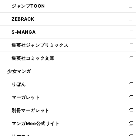
ウ
し
ジャンプTOON
く
で
ド
ィ
い
新
開
ウ
ン
ウ
し
ZEBRACK
く
で
ド
ィ
い
新
開
ウ
ン
ウ
し
S-MANGA
く
で
ド
ィ
い
新
開
ウ
ン
ウ
し
集英社ジャンプリミックス
く
で
ド
ィ
い
新
開
ウ
ン
ウ
し
集英社コミック文庫
く
で
ド
ィ
い
新
開
ウ
ン
ウ
し
少女マンガ
く
で
ド
ィ
い
開
ウ
ン
ウ
りぼん
く
で
ド
ィ
新
開
ウ
ン
し
マーガレット
く
で
ド
い
新
開
ウ
ウ
し
別冊マーガレット
く
で
ィ
い
新
開
ン
ウ
し
マンガMee公式サイト
く
ド
ィ
い
新
ウ
ン
ウ
し