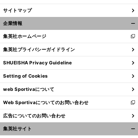
サイトマップ
企業情報
開
く/
集英社ホームページ
新
閉
し
じ
集英社プライバシーガイドライン
い
る
ウ
SHUEISHA Privacy Guideline
ィ
ン
Setting of Cookies
ド
ウ
web Sportivaについて
で
開
Web Sportivaについてのお問い合わせ
く
新
し
広告についてのお問い合わせ
い
ウ
集英社サイト
ィ
開
ン