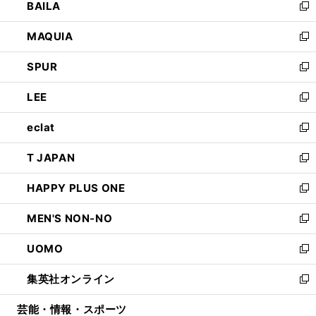
BAILA
く
ィ
い
新
ン
ウ
し
MAQUIA
ド
ィ
い
新
ウ
ン
ウ
し
SPUR
で
ド
ィ
い
新
開
ウ
ン
ウ
し
LEE
く
で
ド
ィ
い
新
開
ウ
ン
ウ
し
eclat
く
で
ド
ィ
い
新
開
ウ
ン
ウ
し
T JAPAN
く
で
ド
ィ
い
新
開
ウ
ン
ウ
し
HAPPY PLUS ONE
く
で
ド
ィ
い
新
開
ウ
ン
ウ
し
MEN'S NON-NO
く
で
ド
ィ
い
新
開
ウ
ン
ウ
し
UOMO
く
で
ド
ィ
い
新
開
ウ
ン
ウ
し
集英社オンライン
く
で
ド
ィ
い
新
開
ウ
ン
ウ
し
芸能・情報・スポーツ
く
で
ド
ィ
い