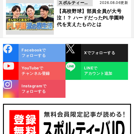
スポルティーバ
2026.08.06更新
動画
【高校野球】部員全員が大号
泣！？ ハードだったPL学園時
代を支えたものとは
cebo
X
Facebookで
Xでフォローする
ok
フォローする
uTube
LINE
YouTubeで
LINEで
チャンネル登録
アカウント追加
stagra
Instagramで
m
フォローする