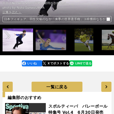
平昌五輪で銀メダルの宇野に期待がかかるが...
photo by Noto Sunao/JMPA
記事を読む＞
記事を読む＞
記事を読む＞
記事を読む＞
記事を読む＞
記事を読む＞
記事を読む＞
記事を読む＞
記事を読む＞
前へ
日本フィギュア、羽生欠場のなか「来季の世界選手権」３枠獲得なるか
日本フィギュア、羽生欠場のなか「来季の世界選手権」３枠獲得なるか
現地コロンビア番記者がＷ杯を分析。「今回は日本に楽勝はできない」
高松宮記念はスプリンター系の桜花賞馬レーヌミノル「復活の舞台」だ
大坂なおみ、ついに憧れのセリーナ戦へ。新たな時代の扉は開かれるか
指揮官を直撃。森保ジャパンはパラグアイ遠征で何を試すつもりなのか
岡崎慎司の想い「プレミアで点を獲れば代表に…」はハリルに届くか
「また負けちゃったよ」とマルケス。MotoGPは開幕から絶叫バトル
平昌で全敗のパラアイスホッケー日本。再起へ待ち受けるイバラ道
いいね
Xでポストする
LINEで送る
line
faceboo
x
k
一覧に戻る
編集部のおすすめ
スポルティーバ バレーボール
特集号 Vol.4 6月30日発売