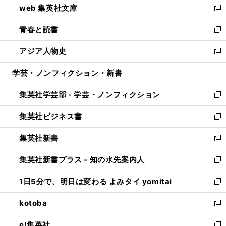
web 集英社文庫
ド
ィ
い
新
ウ
ン
ウ
し
青春と読書
で
ド
ィ
い
新
開
ウ
ン
ウ
し
アジア人物史
く
で
ド
ィ
い
新
開
ウ
ン
ウ
し
学芸・ノンフィクション・新書
く
で
ド
ィ
い
開
ウ
ン
ウ
集英社学芸部 - 学芸・ノンフィクション
く
で
ド
ィ
新
開
ウ
ン
し
集英社ビジネス書
く
で
ド
い
新
開
ウ
ウ
し
集英社新書
く
で
ィ
い
新
開
ン
ウ
し
集英社新書プラス - 知の水先案内人
く
ド
ィ
い
新
ウ
ン
ウ
し
1日5分で、明日は変わる よみタイ yomitai
で
ド
ィ
い
新
開
ウ
ン
ウ
し
kotoba
く
で
ド
ィ
い
新
開
ウ
ン
ウ
し
e!集英社
く
で
ド
ィ