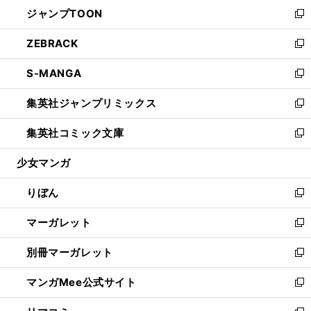
ウ
し
ジャンプTOON
く
で
ド
ィ
い
新
開
ウ
ン
ウ
し
ZEBRACK
く
で
ド
ィ
い
新
開
ウ
ン
ウ
し
S-MANGA
く
で
ド
ィ
い
新
開
ウ
ン
ウ
し
集英社ジャンプリミックス
く
で
ド
ィ
い
新
開
ウ
ン
ウ
し
集英社コミック文庫
く
で
ド
ィ
い
新
開
ウ
ン
ウ
し
少女マンガ
く
で
ド
ィ
い
開
ウ
ン
ウ
りぼん
く
で
ド
ィ
新
開
ウ
ン
し
マーガレット
く
で
ド
い
新
開
ウ
ウ
し
別冊マーガレット
く
で
ィ
い
新
開
ン
ウ
し
マンガMee公式サイト
く
ド
ィ
い
新
ウ
ン
ウ
し