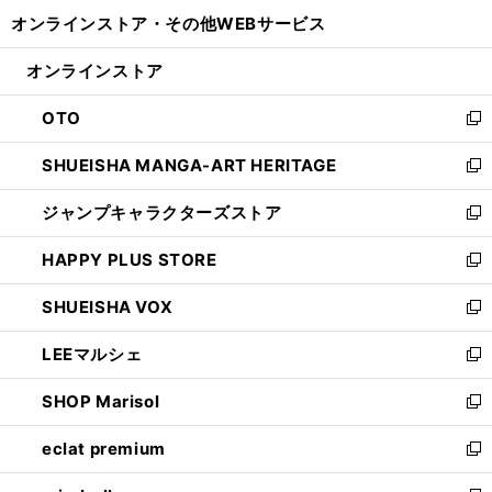
開
ウ
ウ
し
オンラインストア・
その他WEBサービス
く
で
ィ
い
開
ン
ウ
オンラインストア
く
ド
ィ
ウ
ン
OTO
で
ド
新
開
ウ
し
SHUEISHA MANGA-ART HERITAGE
く
で
い
新
開
ウ
し
ジャンプキャラクターズストア
く
ィ
い
新
ン
ウ
し
HAPPY PLUS STORE
ド
ィ
い
新
ウ
ン
ウ
し
SHUEISHA VOX
で
ド
ィ
い
新
開
ウ
ン
ウ
し
LEEマルシェ
く
で
ド
ィ
い
新
開
ウ
ン
ウ
し
SHOP Marisol
く
で
ド
ィ
い
新
開
ウ
ン
ウ
し
eclat premium
く
で
ド
ィ
い
新
開
ウ
ン
ウ
し