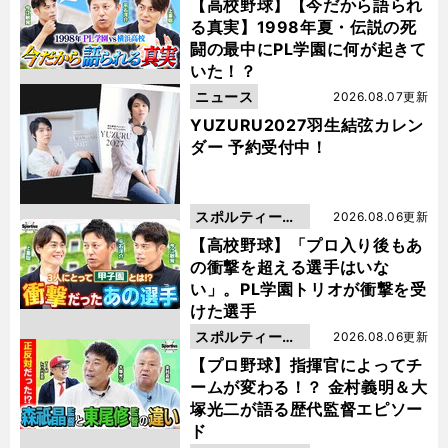
動画
【高校野球】【今だから語られ
る真実】1998年夏・伝説の死
闘の最中にPL学園に何が起きて
いた！？
ニュース
2026.08.07更新
YUZURU2027羽生結弦カレン
ダー 予約受付中！
スポルティーバ
2026.08.06更新
動画
【高校野球】「プロ入り後もあ
の衝撃を超える選手はいな
い」。PL学園トリオが衝撃を受
けた選手
スポルティーバ
2026.08.06更新
動画
【プロ野球】指揮官によってチ
ームが変わる！？ 金村義明＆大
塚光二が語る歴代監督エピソー
ド