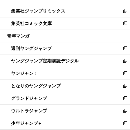
開
ウ
ン
ウ
し
集英社ジャンプリミックス
く
で
ド
ィ
い
新
開
ウ
ン
ウ
し
集英社コミック文庫
く
で
ド
ィ
い
新
開
ウ
ン
ウ
し
青年マンガ
く
で
ド
ィ
い
開
ウ
ン
ウ
週刊ヤングジャンプ
く
で
ド
ィ
新
開
ウ
ン
し
ヤングジャンプ定期購読デジタル
く
で
ド
い
新
開
ウ
ウ
し
ヤンジャン！
く
で
ィ
い
新
開
ン
ウ
し
となりのヤングジャンプ
く
ド
ィ
い
新
ウ
ン
ウ
し
グランドジャンプ
で
ド
ィ
い
新
開
ウ
ン
ウ
し
ウルトラジャンプ
く
で
ド
ィ
い
新
開
ウ
ン
ウ
し
少年ジャンプ+
く
で
ド
ィ
い
新
開
ウ
ン