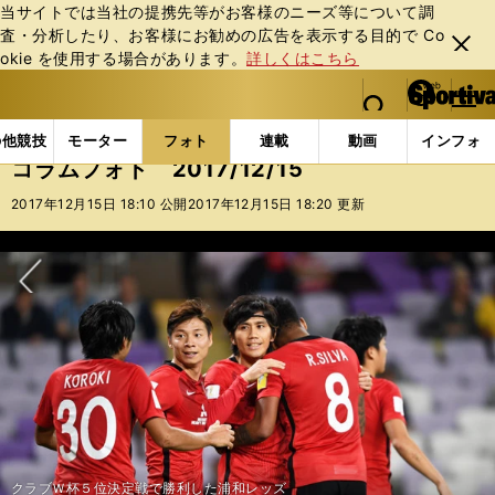
当サイトでは当社の提携先等がお客様のニーズ等について調
査・分析したり、お客様にお勧めの広告を表⽰する⽬的で Co
閉じ
okie を使⽤する場合があります。
詳しくはこちら
る
マイペ
web Sportiva (webスポルティーバ)
検索
メニュ
we
ー
フォトギャラリー
コラムフォト
コラムフォト 2017
b
ジ
の他競技
モーター
フォト
連載
動画
インフォ
ス
コラムフォト 2017/12/15
ポ
ル
2017年12月15日 18:10 公開
2017年12月15日 18:20 更新
テ
ィ
ー
バ
次へ
クラブＷ杯５位決定戦で勝利した浦和レッズ