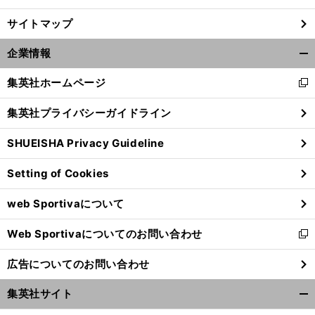
サイトマップ
企業情報
開
く/
集英社ホームページ
新
閉
し
じ
集英社プライバシーガイドライン
い
る
ウ
SHUEISHA Privacy Guideline
ィ
ン
Setting of Cookies
ド
ウ
web Sportivaについて
で
開
Web Sportivaについてのお問い合わせ
く
新
し
広告についてのお問い合わせ
い
ウ
集英社サイト
ィ
開
ン