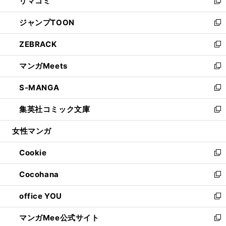
リマコミ
で
ド
ィ
い
新
開
ウ
ン
ウ
し
ジャンプTOON
く
で
ド
ィ
い
新
開
ウ
ン
ウ
し
ZEBRACK
く
で
ド
ィ
い
新
開
ウ
ン
ウ
し
マンガMeets
く
で
ド
ィ
い
新
開
ウ
ン
ウ
し
S-MANGA
く
で
ド
ィ
い
新
開
ウ
ン
ウ
し
集英社コミック文庫
く
で
ド
ィ
い
新
開
ウ
ン
ウ
し
女性マンガ
く
で
ド
ィ
い
開
ウ
ン
ウ
Cookie
く
で
ド
ィ
新
開
ウ
ン
し
Cocohana
く
で
ド
い
新
開
ウ
ウ
し
office YOU
く
で
ィ
い
新
開
ン
ウ
し
マンガMee公式サイト
く
ド
ィ
い
新