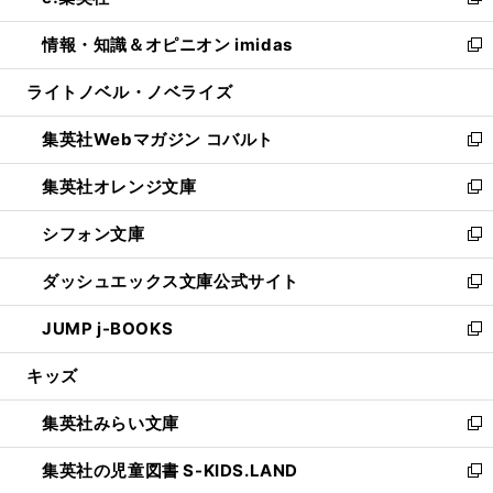
い
新
開
ウ
ン
ウ
し
情報・知識＆オピニオン imidas
く
で
ド
ィ
い
新
開
ウ
ン
ウ
し
ライトノベル・ノベライズ
く
で
ド
ィ
い
開
ウ
ン
ウ
集英社Webマガジン コバルト
く
で
ド
ィ
新
開
ウ
ン
し
集英社オレンジ文庫
く
で
ド
い
新
開
ウ
ウ
し
シフォン文庫
く
で
ィ
い
新
開
ン
ウ
し
ダッシュエックス文庫公式サイト
く
ド
ィ
い
新
ウ
ン
ウ
し
JUMP j-BOOKS
で
ド
ィ
い
新
開
ウ
ン
ウ
し
キッズ
く
で
ド
ィ
い
開
ウ
ン
ウ
集英社みらい文庫
く
で
ド
ィ
新
開
ウ
ン
し
集英社の児童図書 S-KIDS.LAND
く
で
ド
い
新