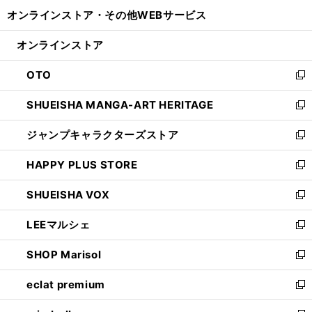
開
ウ
ウ
し
オンラインストア・
その他WEBサービス
く
で
ィ
い
開
ン
ウ
オンラインストア
く
ド
ィ
ウ
ン
OTO
で
ド
新
開
ウ
し
SHUEISHA MANGA-ART HERITAGE
く
で
い
新
開
ウ
し
ジャンプキャラクターズストア
く
ィ
い
新
ン
ウ
し
HAPPY PLUS STORE
ド
ィ
い
新
ウ
ン
ウ
し
SHUEISHA VOX
で
ド
ィ
い
新
開
ウ
ン
ウ
し
LEEマルシェ
く
で
ド
ィ
い
新
開
ウ
ン
ウ
し
SHOP Marisol
く
で
ド
ィ
い
新
開
ウ
ン
ウ
し
eclat premium
く
で
ド
ィ
い
新
開
ウ
ン
ウ
し