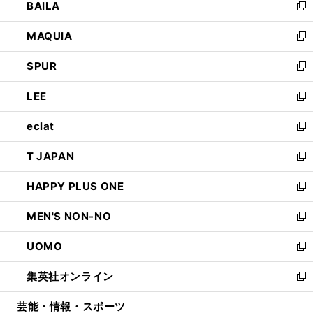
BAILA
く
ィ
い
新
ン
ウ
し
MAQUIA
ド
ィ
い
新
ウ
ン
ウ
し
SPUR
で
ド
ィ
い
新
開
ウ
ン
ウ
し
LEE
く
で
ド
ィ
い
新
開
ウ
ン
ウ
し
eclat
く
で
ド
ィ
い
新
開
ウ
ン
ウ
し
T JAPAN
く
で
ド
ィ
い
新
開
ウ
ン
ウ
し
HAPPY PLUS ONE
く
で
ド
ィ
い
新
開
ウ
ン
ウ
し
MEN'S NON-NO
く
で
ド
ィ
い
新
開
ウ
ン
ウ
し
UOMO
く
で
ド
ィ
い
新
開
ウ
ン
ウ
し
集英社オンライン
く
で
ド
ィ
い
新
開
ウ
ン
ウ
し
芸能・情報・スポーツ
く
で
ド
ィ
い