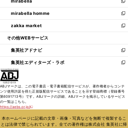
mirabella
く
で
ド
ィ
い
新
開
ウ
ン
ウ
し
mirabella homme
く
で
ド
ィ
い
新
開
ウ
ン
ウ
し
zakka market
く
で
ド
ィ
い
新
開
ウ
ン
ウ
し
その他WEBサービス
く
で
ド
ィ
い
開
ウ
ン
ウ
集英社アドナビ
く
で
ド
ィ
新
開
ウ
ン
し
集英社エディターズ・ラボ
く
で
ド
い
新
開
ウ
ウ
し
く
で
ィ
い
開
ン
ウ
ABJマークは、この電子書店・電子書籍配信サービスが、著作権者からコンテ
く
ド
ィ
ンツ使用許諾を得た正規版配信サービスであることを示す登録商標（登録番号
ウ
ン
第6091713号）です。ABJマークの詳細、ABJマークを掲示しているサービス
で
ド
の一覧はこちら。
開
ウ
https://aebs.or.jp/
新
く
で
し
い
開
本ホームページに記載の文章・画像・写真などを無断で複製するこ
ウ
く
とは法律で禁じられています。全ての著作権は株式会社 集英社に帰
ィ