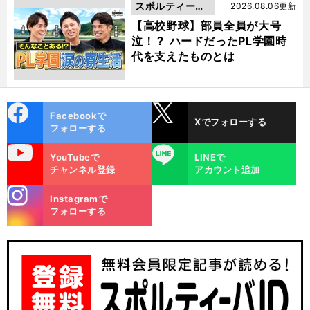
スポルティーバ
2026.08.06更新
動画
【高校野球】部員全員が大号
泣！？ ハードだったPL学園時
代を支えたものとは
cebo
X
Facebookで
Xでフォローする
ok
フォローする
uTube
LINE
YouTubeで
LINEで
チャンネル登録
アカウント追加
stagra
Instagramで
m
フォローする