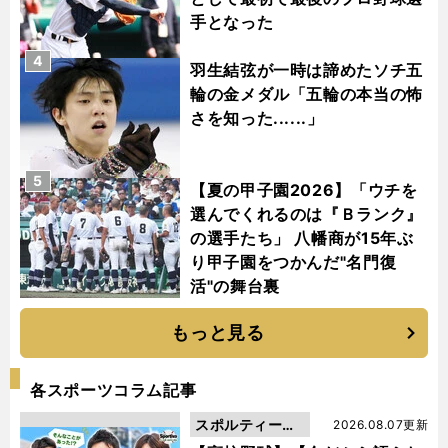
手となった
4
羽生結弦が一時は諦めたソチ五
輪の金メダル「五輪の本当の怖
さを知った......」
5
【夏の甲子園2026】「ウチを
選んでくれるのは『Ｂランク』
の選手たち」 八幡商が15年ぶ
り甲子園をつかんだ"名門復
活"の舞台裏
もっと見る
各スポーツコラム記事
スポルティーバ
2026.08.07更新