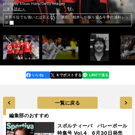
photo by Etsuo Hara/Getty Images
記事を読む＞
記事を読む＞
記事を読む＞
記事を読む＞
記事を読む＞
記事を読む＞
記事を読む＞
世界５位でも強いとは言えない。興梠、柏木らが振り返る今季の浦和レッ
福田正博が予想。ロシアＷ杯「日本のＨ組以外」で番狂わせがあるのは？
北国だけじゃない。アイスホッケー日本一決定戦は都内でやっています！
前へ
ズ
【国際プロレス伝】阿修羅・原の身体能力にアニマルは度肝を抜かれた
イチローに批判的だった元マーリンズ社長を、大ファンに変えた３年間
朝日杯FS「過去３年の超穴馬」と同じパターンの３頭が発見された！
Ｗ杯で対決か。香川真司とレバンドフスキ、２人の７年後を分けたもの
いいね
Xでポストする
LINEで送る
line
faceboo
x
k
一覧に戻る
編集部のおすすめ
スポルティーバ バレーボール
特集号 Vol.4 6月30日発売