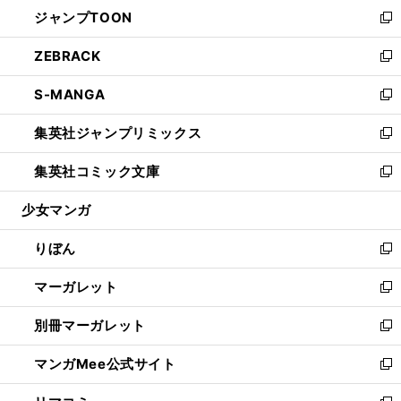
ウ
し
ジャンプTOON
く
で
ド
ィ
い
新
開
ウ
ン
ウ
し
ZEBRACK
く
で
ド
ィ
い
新
開
ウ
ン
ウ
し
S-MANGA
く
で
ド
ィ
い
新
開
ウ
ン
ウ
し
集英社ジャンプリミックス
く
で
ド
ィ
い
新
開
ウ
ン
ウ
し
集英社コミック文庫
く
で
ド
ィ
い
新
開
ウ
ン
ウ
し
少女マンガ
く
で
ド
ィ
い
開
ウ
ン
ウ
りぼん
く
で
ド
ィ
新
開
ウ
ン
し
マーガレット
く
で
ド
い
新
開
ウ
ウ
し
別冊マーガレット
く
で
ィ
い
新
開
ン
ウ
し
マンガMee公式サイト
く
ド
ィ
い
新
ウ
ン
ウ
し