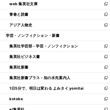
web 集英社文庫
ド
ィ
い
新
ウ
ン
ウ
し
青春と読書
で
ド
ィ
い
新
開
ウ
ン
ウ
し
アジア人物史
く
で
ド
ィ
い
新
開
ウ
ン
ウ
し
学芸・ノンフィクション・新書
く
で
ド
ィ
い
開
ウ
ン
ウ
集英社学芸部 - 学芸・ノンフィクション
く
で
ド
ィ
新
開
ウ
ン
し
集英社ビジネス書
く
で
ド
い
新
開
ウ
ウ
し
集英社新書
く
で
ィ
い
新
開
ン
ウ
し
集英社新書プラス - 知の水先案内人
く
ド
ィ
い
新
ウ
ン
ウ
し
1日5分で、明日は変わる よみタイ yomitai
で
ド
ィ
い
新
開
ウ
ン
ウ
し
kotoba
く
で
ド
ィ
い
新
開
ウ
ン
ウ
し
e!集英社
く
で
ド
ィ