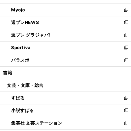
開
ウ
ン
ウ
Myojo
く
で
ド
ィ
新
開
ウ
ン
し
週プレNEWS
く
で
ド
い
新
開
ウ
ウ
し
週プレ グラジャパ!
く
で
ィ
い
新
開
ン
ウ
し
Sportiva
く
ド
ィ
い
新
ウ
ン
ウ
し
パラスポ
で
ド
ィ
い
新
開
ウ
ン
ウ
し
書籍
く
で
ド
ィ
い
開
ウ
ン
ウ
文芸・文庫・総合
く
で
ド
ィ
開
ウ
ン
すばる
く
で
ド
新
開
ウ
し
小説すばる
く
で
い
新
開
ウ
し
集英社 文芸ステーション
く
ィ
い
新
ン
ウ
し