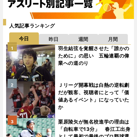
人気記事ランキング
今日
昨日
週間
月間
羽生結弦を覚醒させた「誰かの
1
ために」の思い 五輪連覇の偉
業への道のり
Ｊリーグ開幕戦は白熱の逆転劇
2
だが観客、視聴者にとって「価
値あるイベント」になっていた
か
栗原陵矢が無名校進学の理由は
3
「自転車で13分」 春江工出身
として最初で最後のプロ野球選