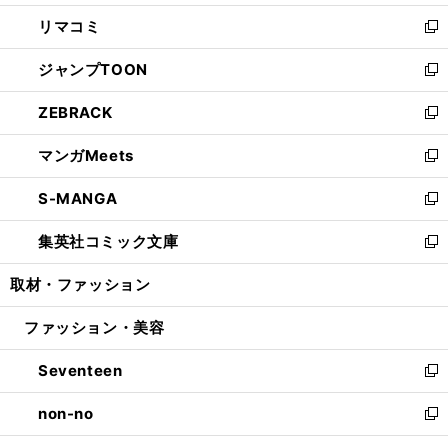
ウ
ン
ウ
し
リマコミ
で
ド
ィ
い
新
開
ウ
ン
ウ
し
ジャンプTOON
く
で
ド
ィ
い
新
開
ウ
ン
ウ
し
ZEBRACK
く
で
ド
ィ
い
新
開
ウ
ン
ウ
し
マンガMeets
く
で
ド
ィ
い
新
開
ウ
ン
ウ
し
S-MANGA
く
で
ド
ィ
い
新
開
ウ
ン
ウ
し
集英社コミック文庫
く
で
ド
ィ
い
新
開
ウ
ン
ウ
し
取材・ファッション
く
で
ド
ィ
い
開
ウ
ン
ウ
ファッション・美容
く
で
ド
ィ
開
ウ
ン
Seventeen
く
で
ド
新
開
ウ
し
non-no
く
で
い
新
開
ウ
し