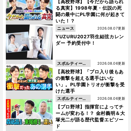
動画
【高校野球】【今だから語られ
る真実】1998年夏・伝説の死
闘の最中にPL学園に何が起きて
いた！？
ニュース
2026.08.07更新
YUZURU2027羽生結弦カレン
ダー 予約受付中！
スポルティーバ
2026.08.06更新
動画
【高校野球】「プロ入り後もあ
の衝撃を超える選手はいな
い」。PL学園トリオが衝撃を受
けた選手
スポルティーバ
2026.08.06更新
動画
【プロ野球】指揮官によってチ
ームが変わる！？ 金村義明＆大
塚光二が語る歴代監督エピソー
ド