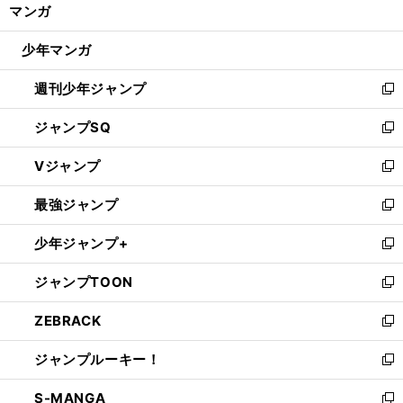
く/
マンガ
ド
閉
ウ
じ
少年マンガ
で
る
開
週刊少年ジャンプ
く
新
し
ジャンプSQ
い
新
ウ
し
Vジャンプ
ィ
い
新
ン
ウ
し
最強ジャンプ
ド
ィ
い
新
ウ
ン
ウ
し
少年ジャンプ+
で
ド
ィ
い
新
開
ウ
ン
ウ
し
ジャンプTOON
く
で
ド
ィ
い
新
開
ウ
ン
ウ
し
ZEBRACK
く
で
ド
ィ
い
新
開
ウ
ン
ウ
し
ジャンプルーキー！
く
で
ド
ィ
い
新
開
ウ
ン
ウ
し
S-MANGA
く
で
ド
ィ
い
新