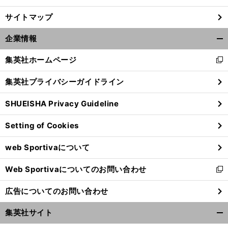
サイトマップ
企業情報
開
く/
集英社ホームページ
新
閉
し
じ
集英社プライバシーガイドライン
い
る
ウ
SHUEISHA Privacy Guideline
ィ
ン
Setting of Cookies
ド
ウ
web Sportivaについて
で
開
Web Sportivaについてのお問い合わせ
く
新
し
広告についてのお問い合わせ
い
ウ
集英社サイト
ィ
開
ン