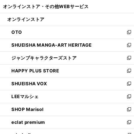
開
ウ
ウ
し
オンラインストア・
その他WEBサービス
く
で
ィ
い
開
ン
ウ
オンラインストア
く
ド
ィ
ウ
ン
OTO
で
ド
新
開
ウ
し
SHUEISHA MANGA-ART HERITAGE
く
で
い
新
開
ウ
し
ジャンプキャラクターズストア
く
ィ
い
新
ン
ウ
し
HAPPY PLUS STORE
ド
ィ
い
新
ウ
ン
ウ
し
SHUEISHA VOX
で
ド
ィ
い
新
開
ウ
ン
ウ
し
LEEマルシェ
く
で
ド
ィ
い
新
開
ウ
ン
ウ
し
SHOP Marisol
く
で
ド
ィ
い
新
開
ウ
ン
ウ
し
eclat premium
く
で
ド
ィ
い
新
開
ウ
ン
ウ
し