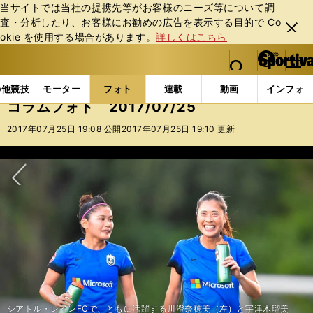
当サイトでは当社の提携先等がお客様のニーズ等について調
査・分析したり、お客様にお勧めの広告を表⽰する⽬的で Co
閉じ
okie を使⽤する場合があります。
詳しくはこちら
る
マイペ
web Sportiva (webスポルティーバ)
検索
メニュ
we
ー
フォトギャラリー
コラムフォト
コラムフォト 2017
b
ジ
の他競技
モーター
フォト
連載
動画
インフォ
ス
コラムフォト 2017/07/25
ポ
ル
2017年07月25日 19:08 公開
2017年07月25日 19:10 更新
テ
ィ
ー
バ
次へ
シアトル・レインFCで、ともに活躍する川澄奈穂美（左）と宇津木瑠美