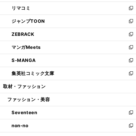
ウ
ン
ウ
し
リマコミ
で
ド
ィ
い
新
開
ウ
ン
ウ
し
ジャンプTOON
く
で
ド
ィ
い
新
開
ウ
ン
ウ
し
ZEBRACK
く
で
ド
ィ
い
新
開
ウ
ン
ウ
し
マンガMeets
く
で
ド
ィ
い
新
開
ウ
ン
ウ
し
S-MANGA
く
で
ド
ィ
い
新
開
ウ
ン
ウ
し
集英社コミック文庫
く
で
ド
ィ
い
新
開
ウ
ン
ウ
し
取材・ファッション
く
で
ド
ィ
い
開
ウ
ン
ウ
ファッション・美容
く
で
ド
ィ
開
ウ
ン
Seventeen
く
で
ド
新
開
ウ
し
non-no
く
で
い
新
開
ウ
し