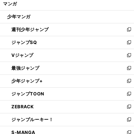
く/
マンガ
ド
閉
ウ
じ
少年マンガ
で
る
開
週刊少年ジャンプ
く
新
し
ジャンプSQ
い
新
ウ
し
Vジャンプ
ィ
い
新
ン
ウ
し
最強ジャンプ
ド
ィ
い
新
ウ
ン
ウ
し
少年ジャンプ+
で
ド
ィ
い
新
開
ウ
ン
ウ
し
ジャンプTOON
く
で
ド
ィ
い
新
開
ウ
ン
ウ
し
ZEBRACK
く
で
ド
ィ
い
新
開
ウ
ン
ウ
し
ジャンプルーキー！
く
で
ド
ィ
い
新
開
ウ
ン
ウ
し
S-MANGA
く
で
ド
ィ
い
新