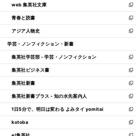
web 集英社文庫
ド
ィ
い
新
ウ
ン
ウ
し
青春と読書
で
ド
ィ
い
新
開
ウ
ン
ウ
し
アジア人物史
く
で
ド
ィ
い
新
開
ウ
ン
ウ
し
学芸・ノンフィクション・新書
く
で
ド
ィ
い
開
ウ
ン
ウ
集英社学芸部 - 学芸・ノンフィクション
く
で
ド
ィ
新
開
ウ
ン
し
集英社ビジネス書
く
で
ド
い
新
開
ウ
ウ
し
集英社新書
く
で
ィ
い
新
開
ン
ウ
し
集英社新書プラス - 知の水先案内人
く
ド
ィ
い
新
ウ
ン
ウ
し
1日5分で、明日は変わる よみタイ yomitai
で
ド
ィ
い
新
開
ウ
ン
ウ
し
kotoba
く
で
ド
ィ
い
新
開
ウ
ン
ウ
し
e!集英社
く
で
ド
ィ