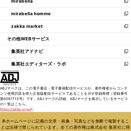
mirabella
く
で
ド
ィ
い
新
開
ウ
ン
ウ
し
mirabella homme
く
で
ド
ィ
い
新
開
ウ
ン
ウ
し
zakka market
く
で
ド
ィ
い
新
開
ウ
ン
ウ
し
その他WEBサービス
く
で
ド
ィ
い
開
ウ
ン
ウ
集英社アドナビ
く
で
ド
ィ
新
開
ウ
ン
し
集英社エディターズ・ラボ
く
で
ド
い
新
開
ウ
ウ
し
く
で
ィ
い
開
ン
ウ
ABJマークは、この電子書店・電子書籍配信サービスが、著作権者からコンテ
く
ド
ィ
ンツ使用許諾を得た正規版配信サービスであることを示す登録商標（登録番号
ウ
ン
第6091713号）です。ABJマークの詳細、ABJマークを掲示しているサービス
で
ド
の一覧はこちら。
開
ウ
https://aebs.or.jp/
新
く
で
し
い
開
本ホームページに記載の文章・画像・写真などを無断で複製するこ
ウ
く
とは法律で禁じられています。全ての著作権は株式会社 集英社に帰
ィ