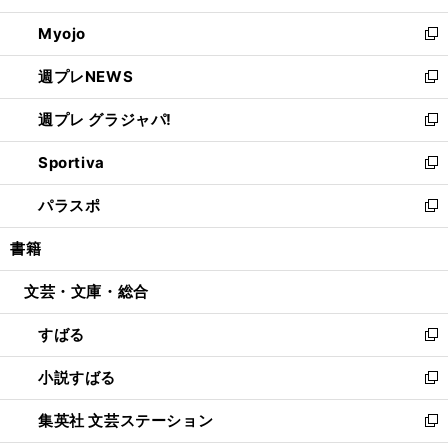
開
ウ
ン
ウ
Myojo
く
で
ド
ィ
新
開
ウ
ン
し
週プレNEWS
く
で
ド
い
新
開
ウ
ウ
し
週プレ グラジャパ!
く
で
ィ
い
新
開
ン
ウ
し
Sportiva
く
ド
ィ
い
新
ウ
ン
ウ
し
パラスポ
で
ド
ィ
い
新
開
ウ
ン
ウ
し
書籍
く
で
ド
ィ
い
開
ウ
ン
ウ
文芸・文庫・総合
く
で
ド
ィ
開
ウ
ン
すばる
く
で
ド
新
開
ウ
し
小説すばる
く
で
い
新
開
ウ
し
集英社 文芸ステーション
く
ィ
い
新
ン
ウ
し