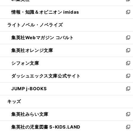
い
新
開
ウ
ン
ウ
し
情報・知識＆オピニオン imidas
く
で
ド
ィ
い
新
開
ウ
ン
ウ
し
ライトノベル・ノベライズ
く
で
ド
ィ
い
開
ウ
ン
ウ
集英社Webマガジン コバルト
く
で
ド
ィ
新
開
ウ
ン
し
集英社オレンジ文庫
く
で
ド
い
新
開
ウ
ウ
し
シフォン文庫
く
で
ィ
い
新
開
ン
ウ
し
ダッシュエックス文庫公式サイト
く
ド
ィ
い
新
ウ
ン
ウ
し
JUMP j-BOOKS
で
ド
ィ
い
新
開
ウ
ン
ウ
し
キッズ
く
で
ド
ィ
い
開
ウ
ン
ウ
集英社みらい文庫
く
で
ド
ィ
新
開
ウ
ン
し
集英社の児童図書 S-KIDS.LAND
く
で
ド
い
新