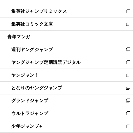
開
ウ
ン
ウ
し
集英社ジャンプリミックス
く
で
ド
ィ
い
新
開
ウ
ン
ウ
し
集英社コミック文庫
く
で
ド
ィ
い
新
開
ウ
ン
ウ
し
青年マンガ
く
で
ド
ィ
い
開
ウ
ン
ウ
週刊ヤングジャンプ
く
で
ド
ィ
新
開
ウ
ン
し
ヤングジャンプ定期購読デジタル
く
で
ド
い
新
開
ウ
ウ
し
ヤンジャン！
く
で
ィ
い
新
開
ン
ウ
し
となりのヤングジャンプ
く
ド
ィ
い
新
ウ
ン
ウ
し
グランドジャンプ
で
ド
ィ
い
新
開
ウ
ン
ウ
し
ウルトラジャンプ
く
で
ド
ィ
い
新
開
ウ
ン
ウ
し
少年ジャンプ+
く
で
ド
ィ
い
新
開
ウ
ン