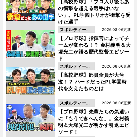
動画
【高校野球】「プロ入り後もあ
の衝撃を超える選手はいな
い」。PL学園トリオが衝撃を受
けた選手
スポルティーバ
2026.08.06更新
動画
【プロ野球】指揮官によってチ
ームが変わる！？ 金村義明＆大
塚光二が語る歴代監督エピソー
ド
スポルティーバ
2026.08.06更新
動画
【高校野球】部員全員が大号
泣！？ ハードだったPL学園時
代を支えたものとは
スポルティーバ
2026.08.06更新
動画
【プロ野球】先輩たちの気遣い
に「もうできへんな」。金村義
明＆大塚光二が明かす引退エピ
ソード！