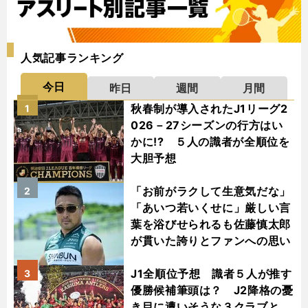
人気記事ランキング
今日
昨日
週間
月間
秋春制が導入されたJ1リーグ2
1
026－27シーズンの行方はい
かに!? ５人の識者が全順位を
大胆予想
「お前がラクして生意気だな」
2
「あいつ若いくせに」厳しい言
葉を浴びせられるも佐藤慎太郎
が貫いた誇りとファンへの思い
J1全順位予想 識者５人が推す
3
優勝候補筆頭は？ J2降格の憂
き目に遭いそうな３クラブと