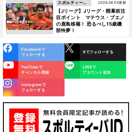
スポルティーバ
2026.08.05更新
動画
【Jリーグ】Jリーグ・開幕前注
目ポイント マテウス・ブエノ
の鹿島移籍！ 恐るべし15歳磯
部怜夢！
cebo
X
Facebookで
Xでフォローする
ok
フォローする
uTube
LINE
YouTubeで
LINEで
チャンネル登録
アカウント追加
stagra
Instagramで
m
フォローする