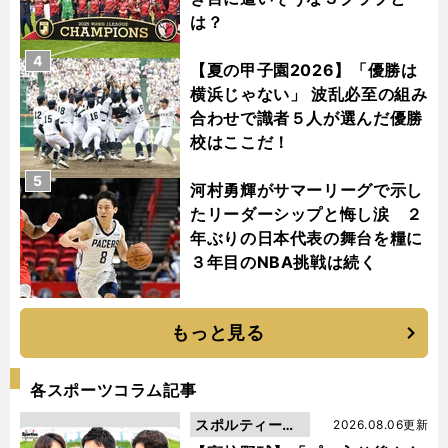
は？
4
【夏の甲子園2026】「優勝は
横浜じゃない」 波乱必至の組み
合わせで識者５人が選んだ優勝
校はここだ！
5
河村勇輝がサマーリーグで示し
たリーダーシップと悔し涙 ２
年ぶりの日本代表の舞台を糧に
３年目のNBA挑戦は続く
もっと見る
各スポーツコラム記事
スポルティーバ
2026.08.06更新