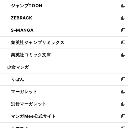
ウ
し
ジャンプTOON
く
で
ド
ィ
い
新
開
ウ
ン
ウ
し
ZEBRACK
く
で
ド
ィ
い
新
開
ウ
ン
ウ
し
S-MANGA
く
で
ド
ィ
い
新
開
ウ
ン
ウ
し
集英社ジャンプリミックス
く
で
ド
ィ
い
新
開
ウ
ン
ウ
し
集英社コミック文庫
く
で
ド
ィ
い
新
開
ウ
ン
ウ
し
少女マンガ
く
で
ド
ィ
い
開
ウ
ン
ウ
りぼん
く
で
ド
ィ
新
開
ウ
ン
し
マーガレット
く
で
ド
い
新
開
ウ
ウ
し
別冊マーガレット
く
で
ィ
い
新
開
ン
ウ
し
マンガMee公式サイト
く
ド
ィ
い
新
ウ
ン
ウ
し