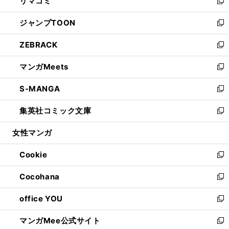
リマコミ
で
ド
ィ
い
新
開
ウ
ン
ウ
し
ジャンプTOON
く
で
ド
ィ
い
新
開
ウ
ン
ウ
し
ZEBRACK
く
で
ド
ィ
い
新
開
ウ
ン
ウ
し
マンガMeets
く
で
ド
ィ
い
新
開
ウ
ン
ウ
し
S-MANGA
く
で
ド
ィ
い
新
開
ウ
ン
ウ
し
集英社コミック文庫
く
で
ド
ィ
い
新
開
ウ
ン
ウ
し
女性マンガ
く
で
ド
ィ
い
開
ウ
ン
ウ
Cookie
く
で
ド
ィ
新
開
ウ
ン
し
Cocohana
く
で
ド
い
新
開
ウ
ウ
し
office YOU
く
で
ィ
い
新
開
ン
ウ
し
マンガMee公式サイト
く
ド
ィ
い
新