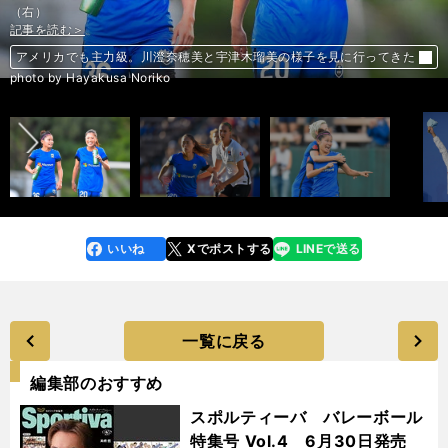
（右）
記事を読む＞
記事を読む＞
記事を読む＞
記事を読む＞
記事を読む＞
記事を読む＞
記事を読む＞
記事を読む＞
記事を読む＞
記事を読む＞
記事を読む＞
いきなり強いぞ、中田ジャパン。女子バレーが６年ぶりにブラジルを撃破
アメリカでも主力級。川澄奈穂美と宇津木瑠美の様子を見に行ってきた
アメリカでも主力級。川澄奈穂美と宇津木瑠美の様子を見に行ってきた
アメリカでも主力級。川澄奈穂美と宇津木瑠美の様子を見に行ってきた
８位通過から銀メダル。平井コーチは「あれが大橋悠依なんですよ！」
J3に降格したチームがハマる底なし沼の正体。北九州は抜け出せるか
負け数が先行でも、上位球団がダルビッシュを緊急補強したがるわけ
アラブの王族もお手上げ。競走馬セレクトセールはジャパンマネー強し
堂安律を「ホームシックにさせない」。フローニンゲンの細かな心配り
全英OP、日本中が愕然とした「痛恨の一打」を松山英樹が振り返る
エアレース第５戦でまさかの大惨敗。室屋義秀の心身に何が起きたのか
前へ
photo by Hayakusa Noriko
いいね
Xでポストする
LINEで送る
line
faceboo
x
k
一覧に戻る
編集部のおすすめ
スポルティーバ バレーボール
特集号 Vol.4 6月30日発売