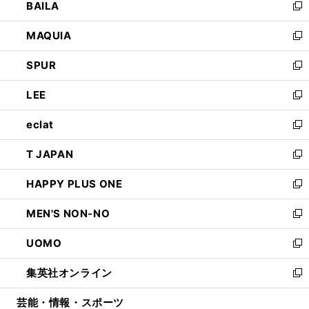
BAILA
く
ィ
い
新
ン
ウ
し
MAQUIA
ド
ィ
い
新
ウ
ン
ウ
し
SPUR
で
ド
ィ
い
新
開
ウ
ン
ウ
し
LEE
く
で
ド
ィ
い
新
開
ウ
ン
ウ
し
eclat
く
で
ド
ィ
い
新
開
ウ
ン
ウ
し
T JAPAN
く
で
ド
ィ
い
新
開
ウ
ン
ウ
し
HAPPY PLUS ONE
く
で
ド
ィ
い
新
開
ウ
ン
ウ
し
MEN'S NON-NO
く
で
ド
ィ
い
新
開
ウ
ン
ウ
し
UOMO
く
で
ド
ィ
い
新
開
ウ
ン
ウ
し
集英社オンライン
く
で
ド
ィ
い
新
開
ウ
ン
ウ
し
芸能・情報・スポーツ
く
で
ド
ィ
い