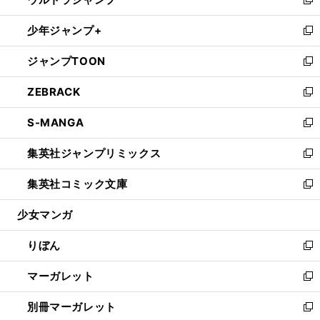
ド
ィ
い
新
開
ウ
ン
ウ
し
少年ジャンプ+
く
で
ド
ィ
い
新
開
ウ
ン
ウ
し
ジャンプTOON
く
で
ド
ィ
い
新
開
ウ
ン
ウ
し
ZEBRACK
く
で
ド
ィ
い
新
開
ウ
ン
ウ
し
S-MANGA
く
で
ド
ィ
い
新
開
ウ
ン
ウ
し
集英社ジャンプリミックス
く
で
ド
ィ
い
新
開
ウ
ン
ウ
し
集英社コミック文庫
く
で
ド
ィ
い
新
開
ウ
ン
ウ
し
少女マンガ
く
で
ド
ィ
い
開
ウ
ン
ウ
りぼん
く
で
ド
ィ
新
開
ウ
ン
し
マーガレット
く
で
ド
い
新
開
ウ
ウ
し
別冊マーガレット
く
で
ィ
い
新