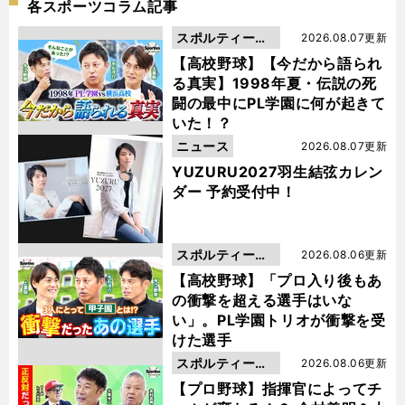
各スポーツコラム記事
スポルティーバ
2026.08.07更新
動画
【高校野球】【今だから語られ
る真実】1998年夏・伝説の死
闘の最中にPL学園に何が起きて
いた！？
ニュース
2026.08.07更新
YUZURU2027羽生結弦カレン
ダー 予約受付中！
スポルティーバ
2026.08.06更新
動画
【高校野球】「プロ入り後もあ
の衝撃を超える選手はいな
い」。PL学園トリオが衝撃を受
けた選手
スポルティーバ
2026.08.06更新
動画
【プロ野球】指揮官によってチ