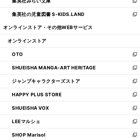
集英社みらい文庫
く
で
ド
ィ
新
開
ウ
ン
し
集英社の児童図書 S-KIDS.LAND
く
で
ド
い
新
開
ウ
ウ
し
オンラインストア・
その他WEBサービス
く
で
ィ
い
開
ン
ウ
オンラインストア
く
ド
ィ
ウ
ン
OTO
で
ド
新
開
ウ
し
SHUEISHA MANGA-ART HERITAGE
く
で
い
新
開
ウ
し
ジャンプキャラクターズストア
く
ィ
い
新
ン
ウ
し
HAPPY PLUS STORE
ド
ィ
い
新
ウ
ン
ウ
し
SHUEISHA VOX
で
ド
ィ
い
新
開
ウ
ン
ウ
し
LEEマルシェ
く
で
ド
ィ
い
新
開
ウ
ン
ウ
し
SHOP Marisol
く
で
ド
ィ
い
新