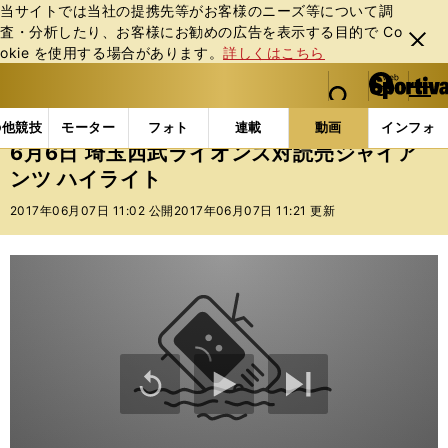
当サイトでは当社の提携先等がお客様のニーズ等について調
査・分析したり、お客様にお勧めの広告を表⽰する⽬的で Co
閉じ
okie を使⽤する場合があります。
詳しくはこちら
る
マイペ
web Sportiva (webスポルティーバ)
検索
メニュ
we
ー
動画
eplayer
6月6日 埼玉西武ライオンズ対読売ジ
b
ジ
の他競技
モーター
フォト
連載
動画
インフォ
ス
6月6日 埼玉西武ライオンズ対読売ジャイア
ポ
ンツ ハイライト
ル
テ
2017年06月07日 11:02 公開
2017年06月07日 11:21 更新
ィ
ー
バ