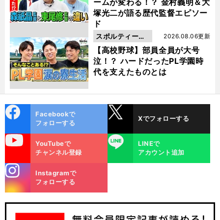
ームが変わる！？ 金村義明＆大
塚光二が語る歴代監督エピソー
ド
スポルティーバ
2026.08.06更新
動画
【高校野球】部員全員が大号
泣！？ ハードだったPL学園時
代を支えたものとは
cebo
X
Facebookで
Xでフォローする
ok
フォローする
uTube
LINE
YouTubeで
LINEで
チャンネル登録
アカウント追加
stagra
Instagramで
m
フォローする