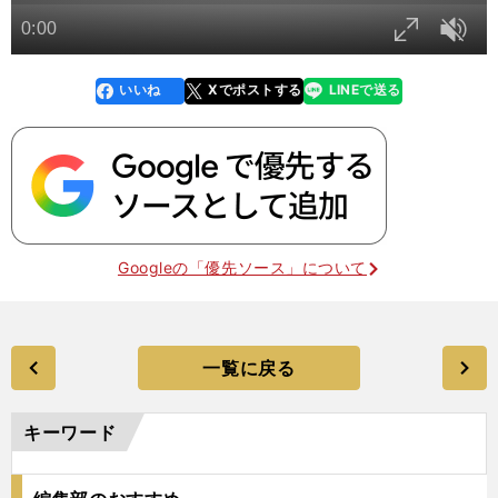
いいね
Xでポストする
LINEで送る
line
faceboo
x
k
Googleの「優先ソース」について
一覧に戻る
キーワード