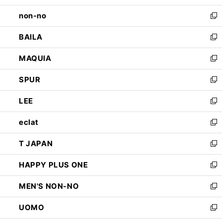
開
ウ
し
non-no
く
で
い
新
開
ウ
し
BAILA
く
ィ
い
新
ン
ウ
し
MAQUIA
ド
ィ
い
新
ウ
ン
ウ
し
SPUR
で
ド
ィ
い
新
開
ウ
ン
ウ
し
LEE
く
で
ド
ィ
い
新
開
ウ
ン
ウ
し
eclat
く
で
ド
ィ
い
新
開
ウ
ン
ウ
し
T JAPAN
く
で
ド
ィ
い
新
開
ウ
ン
ウ
し
HAPPY PLUS ONE
く
で
ド
ィ
い
新
開
ウ
ン
ウ
し
MEN'S NON-NO
く
で
ド
ィ
い
新
開
ウ
ン
ウ
し
UOMO
く
で
ド
ィ
い
新
開
ウ
ン
ウ
し