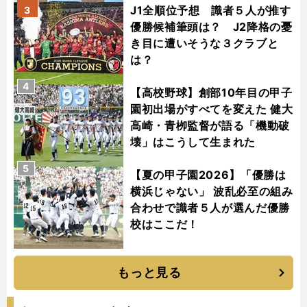
J1全順位予想 識者５人が推す
3
優勝候補筆頭は？ J2降格の憂
き目に遭いそうな３クラブと
は？
4
【高校野球】創部10年目の甲子
園初出場がすべてを変えた 健大
高崎・青栁監督が語る「機動破
壊」はこうして生まれた
5
【夏の甲子園2026】「優勝は
横浜じゃない」 波乱必至の組み
合わせで識者５人が選んだ優勝
校はここだ！
もっと見る