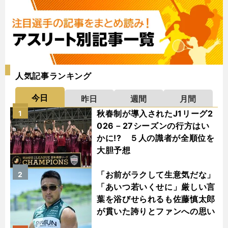
人気記事ランキング
今日
昨日
週間
月間
秋春制が導入されたJ1リーグ2
1
026－27シーズンの行方はい
かに!? ５人の識者が全順位を
大胆予想
「お前がラクして生意気だな」
2
「あいつ若いくせに」厳しい言
葉を浴びせられるも佐藤慎太郎
が貫いた誇りとファンへの思い