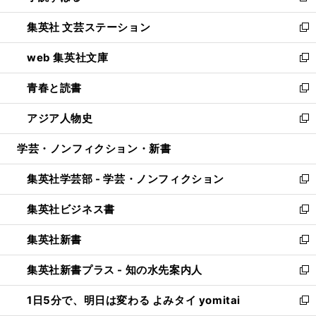
開
ウ
し
集英社 文芸ステーション
く
ィ
い
新
ン
ウ
し
web 集英社文庫
ド
ィ
い
新
ウ
ン
ウ
し
青春と読書
で
ド
ィ
い
新
開
ウ
ン
ウ
し
アジア人物史
く
で
ド
ィ
い
新
開
ウ
ン
ウ
し
学芸・ノンフィクション・新書
く
で
ド
ィ
い
開
ウ
ン
ウ
集英社学芸部 - 学芸・ノンフィクション
く
で
ド
ィ
新
開
ウ
ン
し
集英社ビジネス書
く
で
ド
い
新
開
ウ
ウ
し
集英社新書
く
で
ィ
い
新
開
ン
ウ
し
集英社新書プラス - 知の水先案内人
く
ド
ィ
い
新
ウ
ン
ウ
し
1日5分で、明日は変わる よみタイ yomitai
で
ド
ィ
い
新
開
ウ