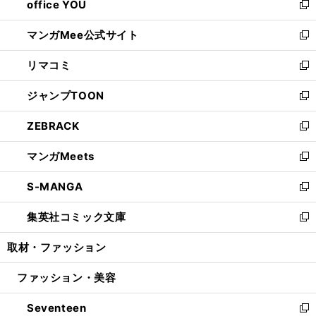
office YOU
く
で
ィ
い
新
開
ン
ウ
し
マンガMee公式サイト
く
ド
ィ
い
新
ウ
ン
ウ
し
リマコミ
で
ド
ィ
い
新
開
ウ
ン
ウ
し
ジャンプTOON
く
で
ド
ィ
い
新
開
ウ
ン
ウ
し
ZEBRACK
く
で
ド
ィ
い
新
開
ウ
ン
ウ
し
マンガMeets
く
で
ド
ィ
い
新
開
ウ
ン
ウ
し
S-MANGA
く
で
ド
ィ
い
新
開
ウ
ン
ウ
し
集英社コミック文庫
く
で
ド
ィ
い
新
開
ウ
ン
ウ
し
取材・ファッション
く
で
ド
ィ
い
開
ウ
ン
ウ
ファッション・美容
く
で
ド
ィ
開
ウ
ン
Seventeen
く
で
ド
新