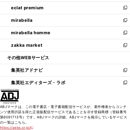
開
ウ
ン
ウ
し
eclat premium
く
で
ド
ィ
い
新
開
ウ
ン
ウ
し
mirabella
く
で
ド
ィ
い
新
開
ウ
ン
ウ
し
mirabella homme
く
で
ド
ィ
い
新
開
ウ
ン
ウ
し
zakka market
く
で
ド
ィ
い
新
開
ウ
ン
ウ
し
その他WEBサービス
く
で
ド
ィ
い
開
ウ
ン
ウ
集英社アドナビ
く
で
ド
ィ
新
開
ウ
ン
し
集英社エディターズ・ラボ
く
で
ド
い
新
開
ウ
ウ
し
く
で
ィ
い
開
ン
ウ
ABJマークは、この電子書店・電子書籍配信サービスが、著作権者からコンテ
く
ド
ィ
ンツ使用許諾を得た正規版配信サービスであることを示す登録商標（登録番号
ウ
ン
第6091713号）です。ABJマークの詳細、ABJマークを掲示しているサービス
で
ド
の一覧はこちら。
開
ウ
https://aebs.or.jp/
新