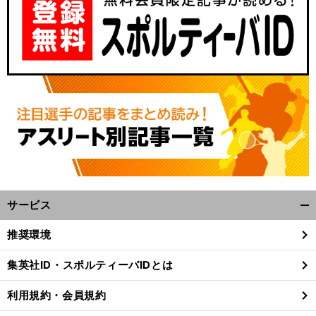
サービス
開
く/
推奨環境
閉
じ
集英社ID・スポルティーバIDとは
る
利用規約・会員規約