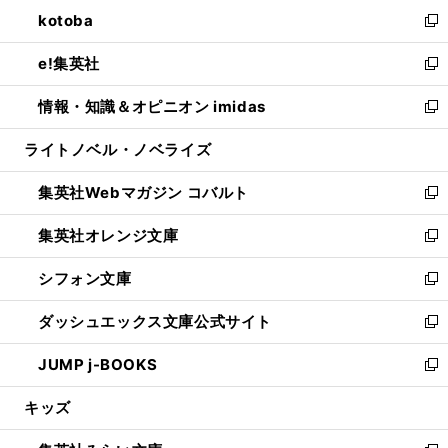
ン
ウ
し
kotoba
く
で
ド
ィ
い
新
開
ウ
ン
ウ
し
e!集英社
く
で
ド
ィ
い
新
開
ウ
ン
ウ
し
情報・知識＆オピニオン imidas
く
で
ド
ィ
い
新
開
ウ
ン
ウ
し
ライトノベル・ノベライズ
く
で
ド
ィ
い
開
ウ
ン
ウ
集英社Webマガジン コバルト
く
で
ド
ィ
新
開
ウ
ン
し
集英社オレンジ文庫
く
で
ド
い
新
開
ウ
ウ
し
シフォン文庫
く
で
ィ
い
新
開
ン
ウ
し
ダッシュエックス文庫公式サイト
く
ド
ィ
い
新
ウ
ン
ウ
し
JUMP j-BOOKS
で
ド
ィ
い
新
開
ウ
ン
ウ
し
キッズ
く
で
ド
ィ
い
開
ウ
ン
ウ