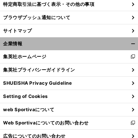
特定商取引法に基づく表示・その他の事項
ブラウザプッシュ通知について
サイトマップ
企業情報
開
く/
集英社ホームページ
新
閉
し
じ
集英社プライバシーガイドライン
い
る
ウ
SHUEISHA Privacy Guideline
ィ
ン
Setting of Cookies
ド
ウ
web Sportivaについて
で
開
Web Sportivaについてのお問い合わせ
く
新
し
広告についてのお問い合わせ
い