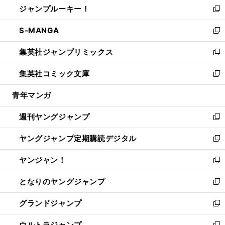
ジャンプルーキー！
く
で
ド
ィ
い
新
開
ウ
ン
ウ
し
S-MANGA
く
で
ド
ィ
い
新
開
ウ
ン
ウ
し
集英社ジャンプリミックス
く
で
ド
ィ
い
新
開
ウ
ン
ウ
し
集英社コミック文庫
く
で
ド
ィ
い
新
開
ウ
ン
ウ
し
青年マンガ
く
で
ド
ィ
い
開
ウ
ン
ウ
週刊ヤングジャンプ
く
で
ド
ィ
新
開
ウ
ン
し
ヤングジャンプ定期購読デジタル
く
で
ド
い
新
開
ウ
ウ
し
ヤンジャン！
く
で
ィ
い
新
開
ン
ウ
し
となりのヤングジャンプ
く
ド
ィ
い
新
ウ
ン
ウ
し
グランドジャンプ
で
ド
ィ
い
新
開
ウ
ン
ウ
し
ウルトラジャンプ
く
で