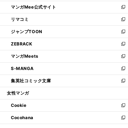
開
ン
ウ
し
マンガMee公式サイト
く
ド
ィ
い
新
ウ
ン
ウ
し
リマコミ
で
ド
ィ
い
新
開
ウ
ン
ウ
し
ジャンプTOON
く
で
ド
ィ
い
新
開
ウ
ン
ウ
し
ZEBRACK
く
で
ド
ィ
い
新
開
ウ
ン
ウ
し
マンガMeets
く
で
ド
ィ
い
新
開
ウ
ン
ウ
し
S-MANGA
く
で
ド
ィ
い
新
開
ウ
ン
ウ
し
集英社コミック文庫
く
で
ド
ィ
い
新
開
ウ
ン
ウ
し
女性マンガ
く
で
ド
ィ
い
開
ウ
ン
ウ
Cookie
く
で
ド
ィ
新
開
ウ
ン
し
Cocohana
く
で
ド
い
新
開
ウ
ウ
し