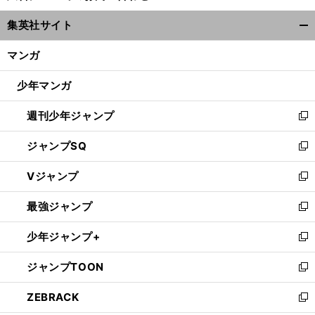
ウ
集英社サイト
ィ
開
ン
く/
マンガ
ド
閉
ウ
じ
少年マンガ
で
る
開
週刊少年ジャンプ
く
新
し
ジャンプSQ
い
新
ウ
し
Vジャンプ
ィ
い
新
ン
ウ
し
最強ジャンプ
【
動
】
、
風
」
！
ド
ィ
い
:
新
ベストプレー
画
馬場ふみかさん
ハワイアンヨガ「
車のポーズ
に挑戦
4
ウ
ン
ウ
し
少年ジャンプ+
で
ド
ィ
い
新
開
ウ
ン
ウ
し
ジャンプTOON
く
で
ド
ィ
い
新
開
ウ
ン
ウ
し
ZEBRACK
く
で
ド
ィ
い
新
開
ウ
ン
ウ
し