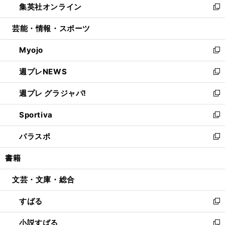
集英社オンライン
く
で
ド
ィ
い
新
開
ウ
ン
ウ
し
芸能・情報・スポーツ
く
で
ド
ィ
い
開
ウ
ン
ウ
Myojo
く
で
ド
ィ
新
開
ウ
ン
し
週プレNEWS
く
で
ド
い
新
開
ウ
ウ
し
週プレ グラジャパ!
く
で
ィ
い
新
開
ン
ウ
し
Sportiva
く
ド
ィ
い
新
ウ
ン
ウ
し
パラスポ
で
ド
ィ
い
新
開
ウ
ン
ウ
し
書籍
く
で
ド
ィ
い
開
ウ
ン
ウ
文芸・文庫・総合
く
で
ド
ィ
開
ウ
ン
すばる
く
で
ド
新
開
ウ
し
小説すばる
く
で
い
新