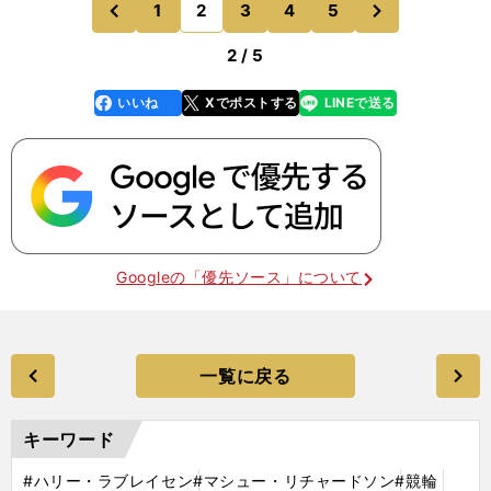
1
2
3
4
5
のページへ
のページへ
かったし、楽しい
前
2 / 5
いいね
Xでポストする
LINEで送る
line
faceboo
x
k
Googleの「優先ソース」について
一覧に戻る
キーワード
#ハリー・ラブレイセン
#マシュー・リチャードソン
#競輪