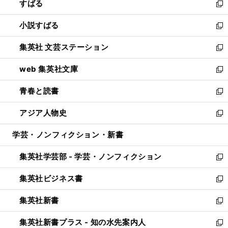
すばる
く
で
ド
新
開
ウ
し
小説すばる
く
で
い
新
開
ウ
し
集英社 文芸ステーション
く
ィ
い
新
ン
ウ
し
web 集英社文庫
ド
ィ
い
新
ウ
ン
ウ
し
青春と読書
で
ド
ィ
い
新
開
ウ
ン
ウ
し
アジア人物史
く
で
ド
ィ
い
新
開
ウ
ン
ウ
し
学芸・ノンフィクション・新書
く
で
ド
ィ
い
開
ウ
ン
ウ
集英社学芸部 - 学芸・ノンフィクション
く
で
ド
ィ
新
開
ウ
ン
し
集英社ビジネス書
く
で
ド
い
新
開
ウ
ウ
し
集英社新書
く
で
ィ
い
新
開
ン
ウ
し
集英社新書プラス - 知の水先案内人
く
ド
ィ
い
新