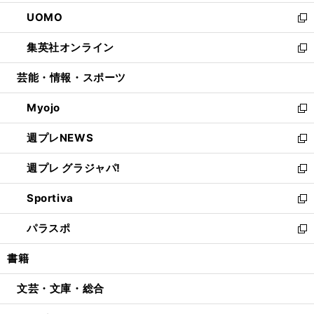
開
ウ
ン
ウ
し
UOMO
く
で
ド
ィ
い
新
開
ウ
ン
ウ
し
集英社オンライン
く
で
ド
ィ
い
新
開
ウ
ン
ウ
し
芸能・情報・スポーツ
く
で
ド
ィ
い
開
ウ
ン
ウ
Myojo
く
で
ド
ィ
新
開
ウ
ン
し
週プレNEWS
く
で
ド
い
新
開
ウ
ウ
し
週プレ グラジャパ!
く
で
ィ
い
新
開
ン
ウ
し
Sportiva
く
ド
ィ
い
新
ウ
ン
ウ
し
パラスポ
で
ド
ィ
い
新
開
ウ
ン
ウ
し
書籍
く
で
ド
ィ
い
開
ウ
ン
ウ
文芸・文庫・総合
く
で
ド
ィ
開
ウ
ン