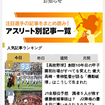
人気記事ランキング
今日
昨日
週間
月間
【高校野球】創部10年目の甲子
1
園初出場がすべてを変えた 健大
高崎・青栁監督が語る「機動破
壊」はこうして生まれた
J1全順位予想 識者５人が推す
2
優勝候補筆頭は？ J2降格の憂
き目に遭いそうな３クラブと