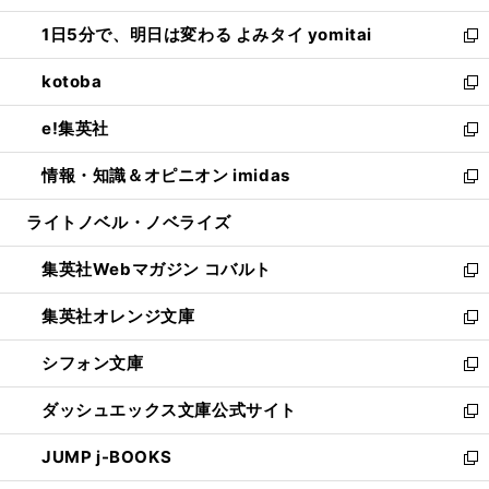
ウ
ン
ウ
し
1日5分で、明日は変わる よみタイ yomitai
で
ド
ィ
い
新
開
ウ
ン
ウ
し
kotoba
く
で
ド
ィ
い
新
開
ウ
ン
ウ
し
e!集英社
く
で
ド
ィ
い
新
開
ウ
ン
ウ
し
情報・知識＆オピニオン imidas
く
で
ド
ィ
い
新
開
ウ
ン
ウ
し
ライトノベル・ノベライズ
く
で
ド
ィ
い
開
ウ
ン
ウ
集英社Webマガジン コバルト
く
で
ド
ィ
新
開
ウ
ン
し
集英社オレンジ文庫
く
で
ド
い
新
開
ウ
ウ
し
シフォン文庫
く
で
ィ
い
新
開
ン
ウ
し
ダッシュエックス文庫公式サイト
く
ド
ィ
い
新
ウ
ン
ウ
し
JUMP j-BOOKS
で
ド
ィ
い
新
開
ウ
ン
ウ
し