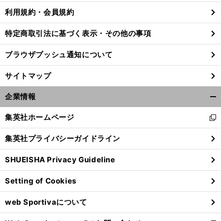
利用規約・会員規約
特定商取引法に基づく表示・その他の事項
ブラウザプッシュ通知について
サイトマップ
企業情報
開
く/
集英社ホームページ
新
閉
し
じ
集英社プライバシーガイドライン
い
る
ウ
SHUEISHA Privacy Guideline
ィ
ン
Setting of Cookies
ド
ウ
web Sportivaについて
で
開