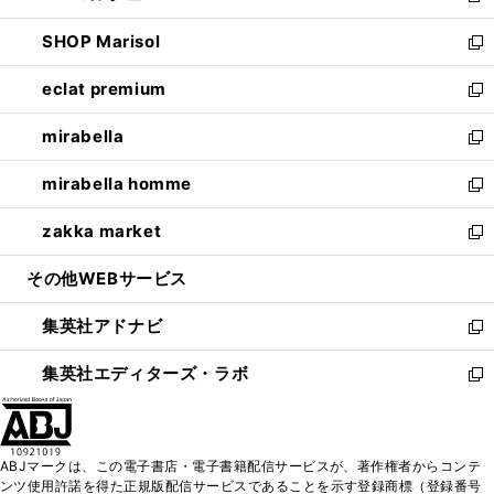
開
ウ
ン
ウ
し
SHOP Marisol
く
で
ド
ィ
い
新
開
ウ
ン
ウ
し
eclat premium
く
で
ド
ィ
い
新
開
ウ
ン
ウ
し
mirabella
く
で
ド
ィ
い
新
開
ウ
ン
ウ
し
mirabella homme
く
で
ド
ィ
い
新
開
ウ
ン
ウ
し
zakka market
く
で
ド
ィ
い
新
開
ウ
ン
ウ
し
その他WEBサービス
く
で
ド
ィ
い
開
ウ
ン
ウ
集英社アドナビ
く
で
ド
ィ
新
開
ウ
ン
し
集英社エディターズ・ラボ
く
で
ド
い
新
開
ウ
ウ
し
く
で
ィ
い
開
ン
ウ
ABJマークは、この電子書店・電子書籍配信サービスが、著作権者からコンテ
く
ド
ィ
ンツ使用許諾を得た正規版配信サービスであることを示す登録商標（登録番号
ウ