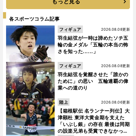
もっと見る
各スポーツコラム記事
フィギュア
2026.08.08更新
羽生結弦が一時は諦めたソチ五
輪の金メダル「五輪の本当の怖
さを知った......」
フィギュア
2026.08.08更新
羽生結弦を覚醒させた「誰かの
ために」の思い 五輪連覇の偉
業への道のり
陸上
2026.08.06更新
【箱根駅伝 名ランナー列伝】大
津顕杜 東洋大黄金期を支えた
「いぶし銀」の存在 最後は同期
の設楽兄弟も受賞できなかった