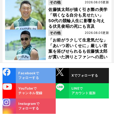
金栗杯に輝く
その他
2026.08.05更新
佐藤慎太郎が描く引き際の美学
「弱くなる自分も見せたい」
50代の競輪人生に影響を与え
る伏見俊昭の死にも言及
その他
2026.08.05更新
「お前がラクして生意気だな」
「あいつ若いくせに」厳しい言
葉を浴びせられるも佐藤慎太郎
が貫いた誇りとファンへの思い
cebo
X
Facebookで
Xでフォローする
ok
フォローする
uTube
LINE
YouTubeで
LINEで
チャンネル登録
アカウント追加
stagra
Instagramで
m
フォローする