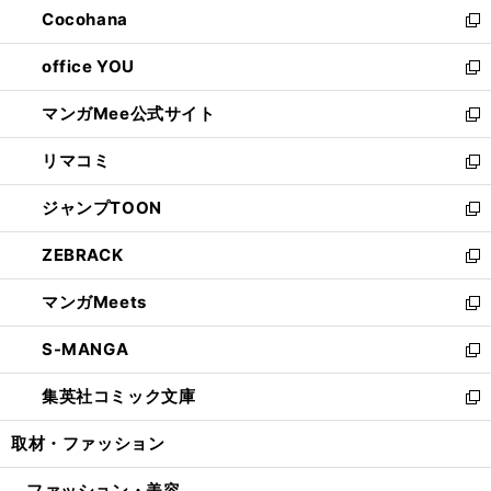
し
Cocohana
く
で
ド
い
新
開
ウ
ウ
し
office YOU
く
で
ィ
い
新
開
ン
ウ
し
マンガMee公式サイト
く
ド
ィ
い
新
ウ
ン
ウ
し
リマコミ
で
ド
ィ
い
新
開
ウ
ン
ウ
し
ジャンプTOON
く
で
ド
ィ
い
新
開
ウ
ン
ウ
し
ZEBRACK
く
で
ド
ィ
い
新
開
ウ
ン
ウ
し
マンガMeets
く
で
ド
ィ
い
新
開
ウ
ン
ウ
し
S-MANGA
く
で
ド
ィ
い
新
開
ウ
ン
ウ
し
集英社コミック文庫
く
で
ド
ィ
い
新
開
ウ
ン
ウ
し
取材・ファッション
く
で
ド
ィ
い
開
ウ
ン
ウ
ファッション・美容
く