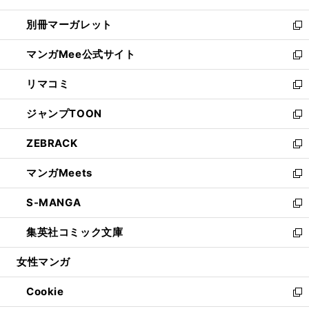
開
ウ
ウ
し
別冊マーガレット
く
で
ィ
い
新
開
ン
ウ
し
マンガMee公式サイト
く
ド
ィ
い
新
ウ
ン
ウ
し
リマコミ
で
ド
ィ
い
新
開
ウ
ン
ウ
し
ジャンプTOON
く
で
ド
ィ
い
新
開
ウ
ン
ウ
し
ZEBRACK
く
で
ド
ィ
い
新
開
ウ
ン
ウ
し
マンガMeets
く
で
ド
ィ
い
新
開
ウ
ン
ウ
し
S-MANGA
く
で
ド
ィ
い
新
開
ウ
ン
ウ
し
集英社コミック文庫
く
で
ド
ィ
い
新
開
ウ
ン
ウ
し
女性マンガ
く
で
ド
ィ
い
開
ウ
ン
ウ
Cookie
く
で
ド
ィ
新
開
ウ
ン