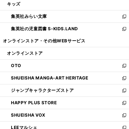
キッズ
く
で
ド
ィ
い
開
ウ
ン
ウ
集英社みらい文庫
く
で
ド
ィ
新
開
ウ
ン
し
集英社の児童図書 S-KIDS.LAND
く
で
ド
い
新
開
ウ
ウ
し
オンラインストア・
その他WEBサービス
く
で
ィ
い
開
ン
ウ
オンラインストア
く
ド
ィ
ウ
ン
OTO
で
ド
新
開
ウ
し
SHUEISHA MANGA-ART HERITAGE
く
で
い
新
開
ウ
し
ジャンプキャラクターズストア
く
ィ
い
新
ン
ウ
し
HAPPY PLUS STORE
ド
ィ
い
新
ウ
ン
ウ
し
SHUEISHA VOX
で
ド
ィ
い
新
開
ウ
ン
ウ
し
LEEマルシェ
く
で
ド
ィ
い
新