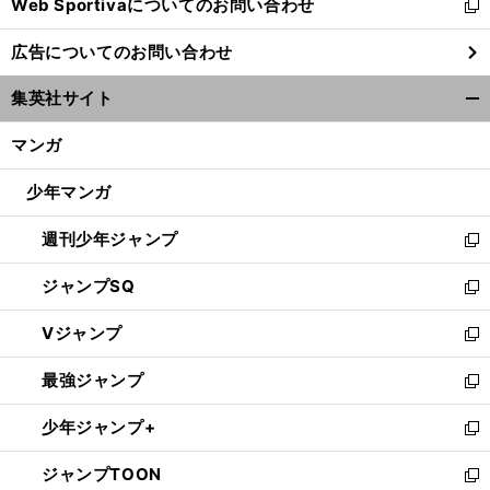
Web Sportivaについてのお問い合わせ
く
新
し
広告についてのお問い合わせ
い
ウ
集英社サイト
ィ
開
ン
く/
マンガ
ド
閉
ウ
じ
少年マンガ
で
る
開
週刊少年ジャンプ
く
新
し
ジャンプSQ
い
新
ウ
し
Vジャンプ
ィ
い
新
ン
ウ
し
最強ジャンプ
ド
ィ
い
新
ウ
ン
ウ
し
少年ジャンプ+
で
ド
ィ
い
新
開
ウ
ン
ウ
し
ジャンプTOON
く
で
ド
ィ
い
新