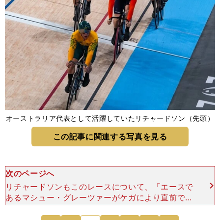
オーストラリア代表として活躍していたリチャードソン（先頭）
この記事に関連する写真を見る
次のページへ
リチャードソンもこのレースについて、「エースで
あるマシュー・グレーツァーがケガにより直前で欠
場するなど、いろんな変化があるなかで新しいこと
を経験し、チームを作り上げていくことができてよ
次