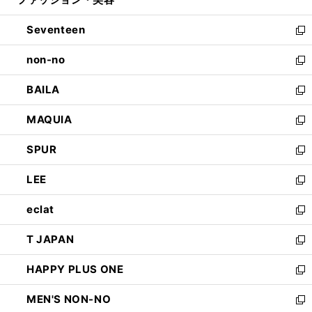
で
ド
ィ
開
ウ
ン
Seventeen
く
で
ド
新
開
ウ
し
non-no
く
で
い
新
開
ウ
し
BAILA
く
ィ
い
新
ン
ウ
し
MAQUIA
ド
ィ
い
新
ウ
ン
ウ
し
SPUR
で
ド
ィ
い
新
開
ウ
ン
ウ
し
LEE
く
で
ド
ィ
い
新
開
ウ
ン
ウ
し
eclat
く
で
ド
ィ
い
新
開
ウ
ン
ウ
し
T JAPAN
く
で
ド
ィ
い
新
開
ウ
ン
ウ
し
HAPPY PLUS ONE
く
で
ド
ィ
い
新
開
ウ
ン
ウ
し
MEN'S NON-NO
く
で
ド
ィ
い
新