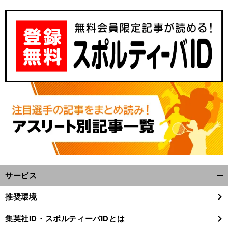
前
へ
サービス
開
く/
推奨環境
閉
じ
集英社ID・スポルティーバIDとは
る