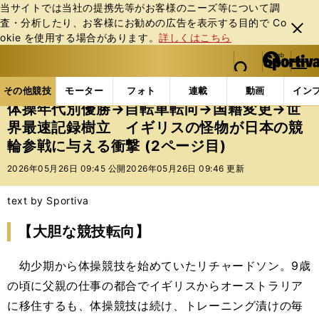
当サイトでは当社の提携先等がお客様のニーズ等について調
査・分析したり、お客様にお勧めの広告を表⽰する⽬的で Co
閉じ
okie を使⽤する場合があります。
詳しくはこちら
る
マイペ
web Sportiva (webスポルティーバ)
検索
メニュ
we
ー
その他競技の記事一覧
その他競技
その他
体操
b
ジ
その他競技
モーター
フォト
連載
動画
イン
ス
体操年代別優勝→自転車転向→国籍変更→世
ポ
界最速記録樹立 イギリスの怪物が日本の競
ル
輪参戦に与える衝撃 (2ページ目)
テ
ィ
2026年05月26日 09:45 公開
2026年05月26日 09:46 更新
ー
バ
text by Sportiva
【大胆な競技転向】
幼少期から体操競技を始めていたリチャードソン。9歳
の頃に父親の仕事の都合でイギリスからオーストラリア
に移住するも、体操競技は続け、トレーニング漬けの毎