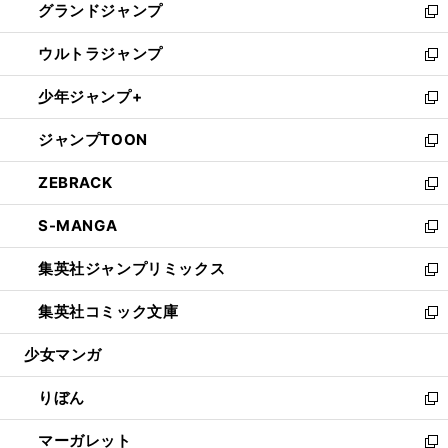
グランドジャンプ
で
ド
ィ
い
新
開
ウ
ン
ウ
し
ウルトラジャンプ
く
で
ド
ィ
い
新
開
ウ
ン
ウ
し
少年ジャンプ+
く
で
ド
ィ
い
新
開
ウ
ン
ウ
し
ジャンプTOON
く
で
ド
ィ
い
新
開
ウ
ン
ウ
し
ZEBRACK
く
で
ド
ィ
い
新
開
ウ
ン
ウ
し
S-MANGA
く
で
ド
ィ
い
新
開
ウ
ン
ウ
し
集英社ジャンプリミックス
く
で
ド
ィ
い
新
開
ウ
ン
ウ
し
集英社コミック文庫
く
で
ド
ィ
い
新
開
ウ
ン
ウ
し
少女マンガ
く
で
ド
ィ
い
開
ウ
ン
ウ
りぼん
く
で
ド
ィ
新
開
ウ
ン
し
マーガレット
く
で
ド
い
新