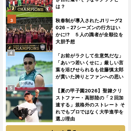
は？
秋春制が導入されたJ1リーグ2
3
026－27シーズンの行方はい
かに!? ５人の識者が全順位を
大胆予想
4
「お前がラクして生意気だな」
「あいつ若いくせに」厳しい言
葉を浴びせられるも佐藤慎太郎
が貫いた誇りとファンへの思い
5
【夏の甲子園2026】聖隷クリ
ストファー・高部陸の「２回加
速する」規格外のストレート そ
れでもプロではなく大学進学を
選ぶ理由