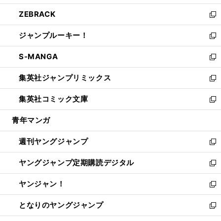
開
ウ
ン
ウ
し
ZEBRACK
く
で
ド
ィ
い
新
開
ウ
ン
ウ
し
ジャンプルーキー！
く
で
ド
ィ
い
新
開
ウ
ン
ウ
し
S-MANGA
く
で
ド
ィ
い
新
開
ウ
ン
ウ
し
集英社ジャンプリミックス
く
で
ド
ィ
い
新
開
ウ
ン
ウ
し
集英社コミック文庫
く
で
ド
ィ
い
新
開
ウ
ン
ウ
し
青年マンガ
く
で
ド
ィ
い
開
ウ
ン
ウ
週刊ヤングジャンプ
く
で
ド
ィ
新
開
ウ
ン
し
ヤングジャンプ定期購読デジタル
く
で
ド
い
新
開
ウ
ウ
し
ヤンジャン！
く
で
ィ
い
新
開
ン
ウ
し
となりのヤングジャンプ
く
ド
ィ
い
新
ウ
ン
ウ
し