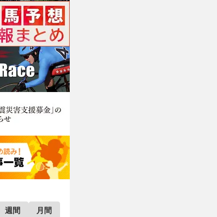
週間
月間