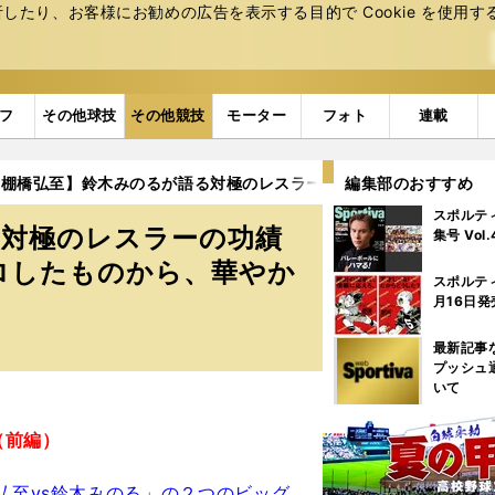
たり、お客様にお勧めの広告を表⽰する⽬的で Cookie を使⽤す
フ
その他球技
その他競技
モーター
フォト
連載
・棚橋弘至】鈴木みのるが語る対極のレスラーの功績「あいつはプロ
編集部のおすすめ
スポルテ
る対極のレスラーの功績
集号 Vol
ロしたものから、華やか
スポルテ
月16日発
最新記事
プッシュ
いて
（前編）
弘至vs鈴木みのる」の２つのビッグ