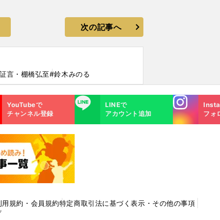
次の記事へ
#証言・棚橋弘至
#鈴木みのる
Instagra
LINE
YouTubeで
LINEで
Inst
m
チャンネル登録
アカウント追加
フォ
利用規約・会員規約
特定商取引法に基づく表示・その他の事項
プ