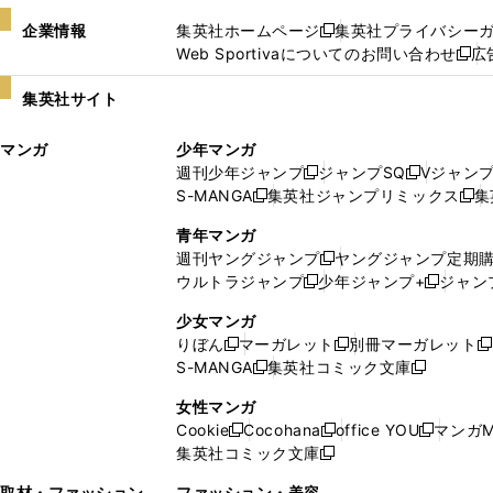
企業情報
集英社ホームページ
集英社プライバシー
新
Web Sportivaについてのお問い合わせ
広
し
新
い
し
集英社サイト
ウ
い
ィ
ウ
マンガ
少年マンガ
ン
ィ
週刊少年ジャンプ
ジャンプSQ
Vジャン
ド
ン
新
新
S-MANGA
集英社ジャンプリミックス
集
ウ
ド
新
し
し
新
で
ウ
し
い
い
し
青年マンガ
開
で
い
ウ
ウ
い
週刊ヤングジャンプ
ヤングジャンプ定期
新
く
開
ウ
ィ
ィ
ウ
ウルトラジャンプ
少年ジャンプ+
ジャン
新
し
新
く
ィ
ン
ン
ィ
し
い
し
ン
ド
ド
ン
少女マンガ
い
ウ
い
ド
ウ
ウ
ド
りぼん
マーガレット
別冊マーガレット
新
新
新
ウ
ィ
ウ
ウ
で
で
ウ
S-MANGA
集英社コミック文庫
し
新
し
新
ィ
ン
ィ
で
開
開
で
い
し
い
し
ン
ド
ン
女性マンガ
開
く
く
開
ウ
い
ウ
い
ド
ウ
ド
Cookie
Cocohana
office YOU
マンガM
く
く
新
新
新
ィ
ウ
ィ
ウ
ウ
で
ウ
集英社コミック文庫
し
新
し
し
ン
ィ
ン
ィ
で
開
で
い
し
い
い
ド
ン
ド
ン
取材・ファッション
ファッション・美容