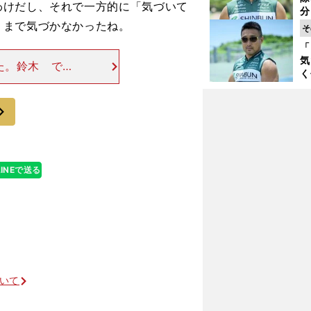
く
わけだし、それで一方的に「気づいて
分
代
リまで気づかなかったね。
そ
与
「
も
気
た。鈴木 でも
く
僕、気づきまし
浴
ケー」と、ひと
太
次
ァ
LINEで送る
畑山隆則 短くも濃密にリングを駆け抜けた異能ボクサーとしての足跡
ついて