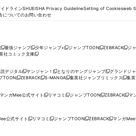
ガイドライン
SHUEISHA Privacy Guideline
Setting of Cookies
web 
告についてのお問い合わせ
プ
最強ジャンプ
少年ジャンプ+
ジャンプTOON
ZEBRACK
ジ
新
新
新
新
新
英社コミック文庫
し
新
し
し
し
し
い
い
し
い
い
い
ウ
ウ
い
ウ
ウ
ウ
購読デジタル
ヤンジャン！
となりのヤングジャンプ
グランドジ
新
新
新
ィ
ィ
ウ
ィ
ィ
ィ
プTOON
ZEBRACK
S-MANGA
集英社ジャンプリミックス
集英
新
し
新
し
新
し
新
ン
ン
ィ
ン
ン
ン
し
い
し
い
し
い
し
ド
ド
ン
ド
ド
ド
い
ウ
い
ウ
い
ウ
い
ウ
ウ
ド
ウ
ウ
ウ
マンガMee公式サイト
リマコミ
ジャンプTOON
ZEBRACK
マン
新
新
新
新
ウ
ィ
ウ
ィ
ウ
ィ
ウ
で
で
ウ
で
で
で
し
し
し
し
し
ィ
ン
ィ
ン
ィ
ン
ィ
開
開
で
開
開
開
い
い
い
い
い
ン
ド
ン
ド
ン
ド
ン
く
く
開
く
く
く
ウ
ウ
ウ
ウ
ウ
ド
ウ
ド
ウ
ド
ウ
ド
ee公式サイト
リマコミ
ジャンプTOON
ZEBRACK
マンガMeet
く
新
新
新
新
ィ
ィ
ィ
ィ
ィ
ウ
で
ウ
で
ウ
で
ウ
し
し
し
し
ン
ン
ン
ン
ン
で
開
で
開
で
開
で
い
い
い
い
ド
ド
ド
ド
ド