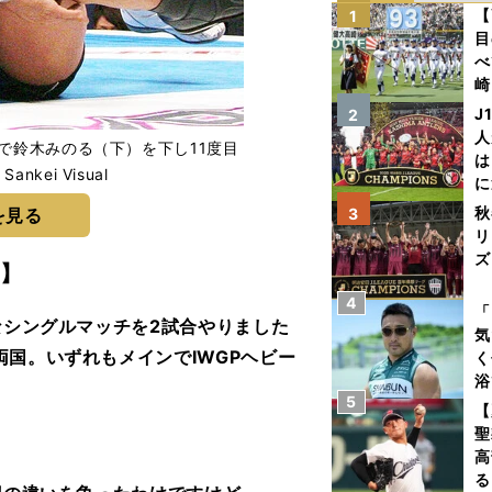
【
1
目
べ
崎
「
J
2
て
人
Iで鈴木みのる（下）を下し11度目
は
kei Visual
に
と
秋
を見る
3
リ
ズ
】
4
を
「
なシングルマッチを2試合やりました
気
国。いずれもメインでIWGPヘビー
く
浴
5
太
【
ァ
聖
高
る