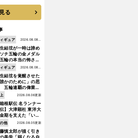
 それでもプロではな
大学進学を選ぶ理由
見る
事
ィギュア
2026.08.08更
生結弦が一時は諦め
新
ソチ五輪の金メダル
五輪の本当の怖さを
った......」
ィギュア
2026.08.08更
生結弦を覚醒させた
新
誰かのために」の思
 五輪連覇の偉業へ
道のり
上
2026.08.06更新
箱根駅伝 名ランナー
伝】大津顕杜 東洋大
金期を支えた「いぶ
銀」の存在 最後は同
の他
2026.08.05更新
の設楽兄弟も受賞で
藤慎太郎が描く引き
なかった金栗杯に輝
の美学「弱くなる自