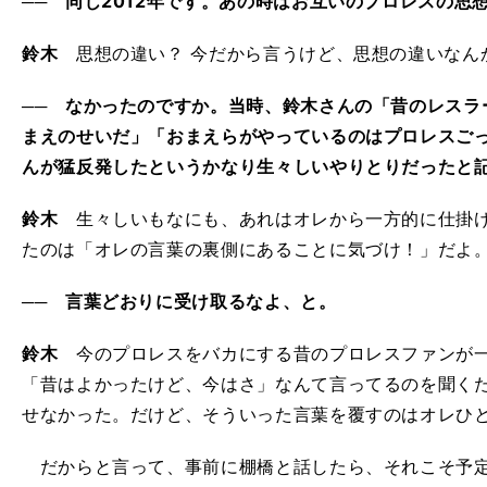
── 同じ2012年です。あの時はお互いのプロレスの思
鈴木
思想の違い？ 今だから言うけど、思想の違いなん
── なかったのですか。当時、鈴木さんの「昔のレスラ
まえのせいだ」「おまえらがやっているのはプロレスご
んが猛反発したというかなり生々しいやりとりだったと
鈴木
生々しいもなにも、あれはオレから一方的に仕掛け
たのは「オレの言葉の裏側にあることに気づけ！」だよ
── 言葉どおりに受け取るなよ、と。
鈴木
今のプロレスをバカにする昔のプロレスファンが一
「昔はよかったけど、今はさ」なんて言ってるのを聞く
せなかった。だけど、そういった言葉を覆すのはオレひ
だからと言って、事前に棚橋と話したら、それこそ予定