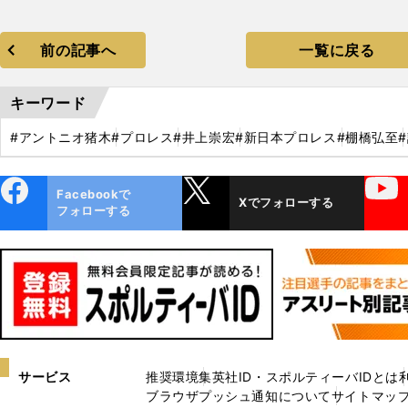
前の記事へ
一覧に戻る
キーワード
#アントニオ猪木
#プロレス
#井上崇宏
#新日本プロレス
#棚橋弘至
ebo
X
YouTube
Facebookで
Xでフォローする
ok
フォローする
サービス
推奨環境
集英社ID・スポルティーバIDとは
ブラウザプッシュ通知について
サイトマッ