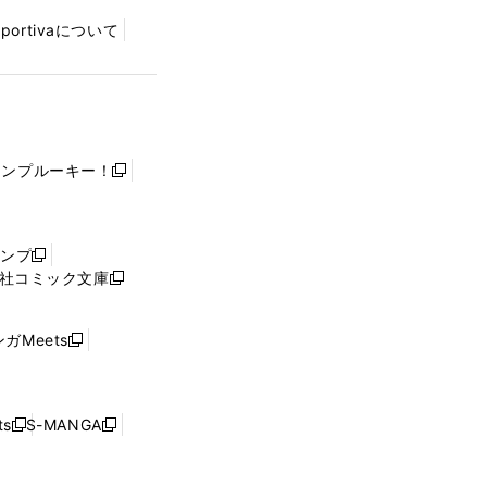
Sportivaについて
ャンプルーキー！
新
し
い
ウ
ャンプ
新
ィ
社コミック文庫
し
新
ン
い
し
ド
ウ
い
ウ
ガMeets
新
ィ
ウ
で
し
ン
ィ
開
い
ド
ン
く
ウ
ウ
ド
s
S-MANGA
新
新
ィ
で
ウ
し
し
ン
開
で
い
い
ド