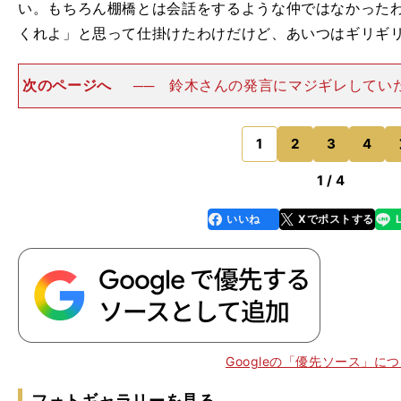
い。もちろん棚橋とは会話をするような仲ではなかった
くれよ」と思って仕掛けたわけだけど、あいつはギリギ
次のページへ
── 鈴木さんの発言にマジギレしてい
両国の試合が終わったあと、廊下ですれ違った時に「
た」って言ってきたんだよ。だからオレも「うん。オッ
言だけ返した。──
1
2
3
4
のページへ
1 / 4
いいね
Xでポストする
line
faceboo
x
k
：
Googleの「優先ソース」に
フォトギャラリーを見る