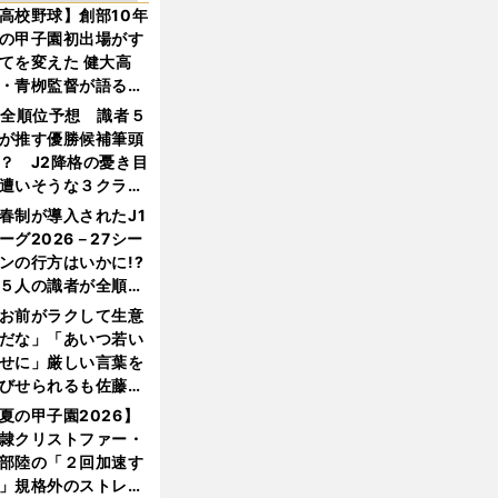
高校野球】創部10年
の甲子園初出場がす
てを変えた 健大高
・青栁監督が語る
機動破壊」はこうし
1全順位予想 識者５
生まれた
が推す優勝候補筆頭
？ J2降格の憂き目
遭いそうな３クラブ
は？
春制が導入されたJ1
ーグ2026－27シー
ンの行方はいかに!?
５人の識者が全順位
大胆予想
お前がラクして生意
だな」「あいつ若い
せに」厳しい言葉を
びせられるも佐藤慎
郎が貫いた誇りとフ
夏の甲子園2026】
ンへの思い
隷クリストファー・
部陸の「２回加速す
」規格外のストレー