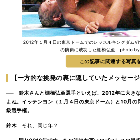
2012年１月４日の東京ドームでのレッスルキングダムV
の防衛に成功した棚橋弘至 photo by San
この記事に関連する写真
【一方的な挑発の裏に隠していたメッセージ
── 鈴木さんと棚橋弘至選手といえば、2012年に大き
よね。イッテンヨン（１月４日の東京ドーム）と10月の両
級選手権。
鈴木
それ、同じ年？