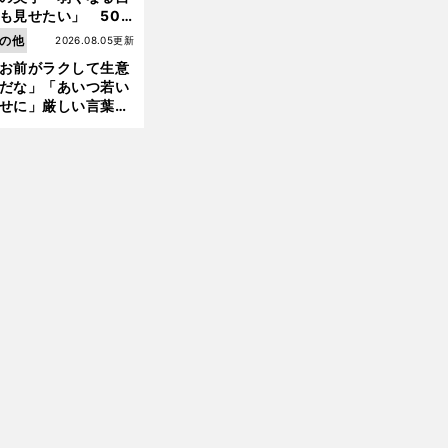
も見せたい」 50
の競輪人生に影響を
の他
2026.08.05更新
える伏見俊昭の死に
お前がラクして生意
言及
だな」「あいつ若い
せに」厳しい言葉を
びせられるも佐藤慎
郎が貫いた誇りとフ
ンへの思い
前
へ