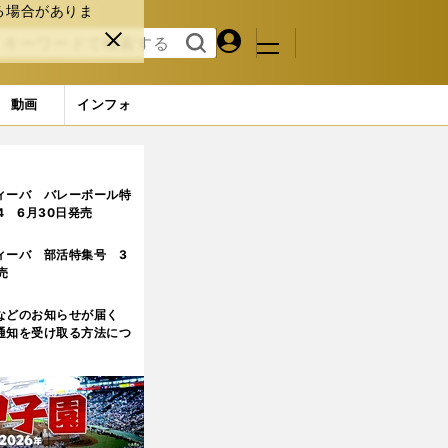
る場合がありま
マイペ
閉じ
検索
メニュ
ー
る
す
ジ
る
動画
インフォ
レスを男臭いドロドロしたものから、華やかな舞台に変えた」
ィーバ バレーボール特
.4 6月30日発売
ィーバ 部活特集号 3
売
などのお知らせが届く
通知を受け取る方法につ