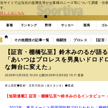
当サイトでは当社の提携先等がお客様のニーズ等について調査・分析し
web Sportiva (webスポルティーバ)
す。
詳しくはこちら
新着
ランキング
野球
サッカー
競馬
ゴル
we
その他競技の記事一覧
格闘技
プロレス
【証言
b
ス
【証言・棚橋弘至】鈴木みのるが語
ポ
ル
「あいつはプロレスを男臭いドロド
テ
な舞台に変えた」
ィ
ー
2025年12月05日 10:00 公開
2025年12月05日 10:11 更新
バ
井上崇宏●取材・文
市川光治（光スタジオ）●構成
【短期連載】証言・棚橋弘至〜鈴木みのるインタビュー
2012年、東京ドームと両国国技館で行なわれた「棚橋