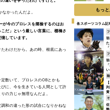
想の違いを争ったわけですけど。
ト
く
もっと
かなかったんだよ。
ーが今のプロレスを揶揄するのはお
各スポーツコラム記
っこだ」という厳しい言葉に、棚橋さ
フ
記憶しています。
羽
た
「
たわけだから。あの時、根底にあっ
知
フ
。
羽
「
い
の
陸
定数いて、プロレスのOBとかも
【
たびに、今を生きている人間として許
列
黄
とりの力じゃ無理なんだよ。
し
そ
期
佐
調和の違った形の試合になりかねな
き
際