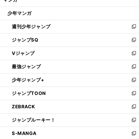
ド
閉
ウ
じ
少年マンガ
で
る
開
週刊少年ジャンプ
く
新
し
ジャンプSQ
い
新
ウ
し
Vジャンプ
ィ
い
新
ン
ウ
し
最強ジャンプ
ド
ィ
い
新
ウ
ン
ウ
し
少年ジャンプ+
で
ド
ィ
い
新
開
ウ
ン
ウ
し
ジャンプTOON
く
で
ド
ィ
い
新
開
ウ
ン
ウ
し
ZEBRACK
く
で
ド
ィ
い
新
開
ウ
ン
ウ
し
ジャンプルーキー！
く
で
ド
ィ
い
新
開
ウ
ン
ウ
し
S-MANGA
く
で
ド
ィ
い
新