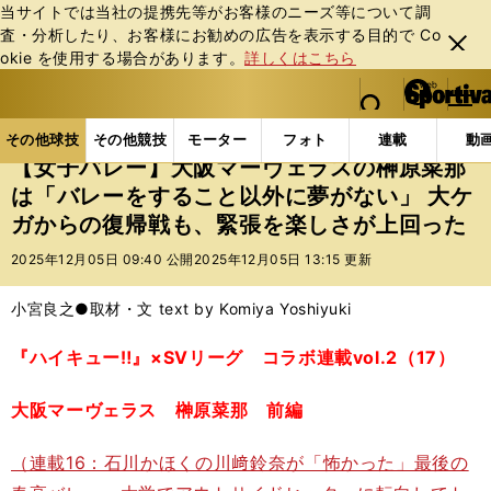
当サイトでは当社の提携先等がお客様のニーズ等について調
査・分析したり、お客様にお勧めの広告を表⽰する⽬的で Co
閉じ
okie を使⽤する場合があります。
詳しくはこちら
る
マイペ
web Sportiva (webスポルティーバ)
検索
メニュ
we
ー
その他球技の記事一覧
バレー
【女子バレー】大阪
b
ジ
その他球技
その他競技
モーター
フォト
連載
動
ス
【女子バレー】大阪マーヴェラスの榊原菜那
ポ
は「バレーをすること以外に夢がない」 大ケ
ル
ガからの復帰戦も、緊張を楽しさが上回った
テ
ィ
2025年12月05日 09:40 公開
2025年12月05日 13:15 更新
ー
バ
小宮良之●取材・文 text by Komiya Yoshiyuki
『ハイキュー‼』×SVリーグ コラボ連載vol.2（17）
大阪マーヴェラス 榊原菜那 前編
（連載16：石川かほくの川﨑鈴奈が「怖かった」最後の