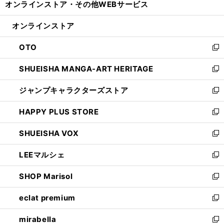
オンラインストア・
その他WEBサービス
く
で
ィ
い
開
ン
ウ
オンラインストア
く
ド
ィ
ウ
ン
OTO
で
ド
新
開
ウ
し
SHUEISHA MANGA-ART HERITAGE
く
で
い
新
開
ウ
し
ジャンプキャラクターズストア
く
ィ
い
新
ン
ウ
し
HAPPY PLUS STORE
ド
ィ
い
新
ウ
ン
ウ
し
SHUEISHA VOX
で
ド
ィ
い
新
開
ウ
ン
ウ
し
LEEマルシェ
く
で
ド
ィ
い
新
開
ウ
ン
ウ
し
SHOP Marisol
く
で
ド
ィ
い
新
開
ウ
ン
ウ
し
eclat premium
く
で
ド
ィ
い
新
開
ウ
ン
ウ
し
mirabella
く
で
ド
ィ
い
新