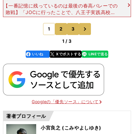
【一番記憶に残っているのは最後の春高バレーでの
敗戦】「JOCに行ったことで、八王子実践高校の
貫井監督が静岡まで来てくださって。でも、最初は
『誰なんだろう。八王子実践ってどこにあるの』と
次
1
2
3
のページへ
思っていて（苦
1 / 3
いいね
Xでポストする
LINEで送る
line
faceboo
x
k
Googleの「優先ソース」について
著者プロフィール
小宮良之 (こみやよしゆき)