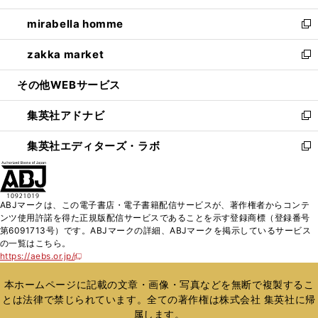
開
ウ
ン
ウ
し
mirabella homme
く
で
ド
ィ
い
新
開
ウ
ン
ウ
し
zakka market
く
で
ド
ィ
い
新
開
ウ
ン
ウ
し
その他WEBサービス
く
で
ド
ィ
い
開
ウ
ン
ウ
集英社アドナビ
く
で
ド
ィ
新
開
ウ
ン
し
集英社エディターズ・ラボ
く
で
ド
い
新
開
ウ
ウ
し
く
で
ィ
い
開
ン
ウ
ABJマークは、この電子書店・電子書籍配信サービスが、著作権者からコンテ
く
ド
ィ
ンツ使用許諾を得た正規版配信サービスであることを示す登録商標（登録番号
ウ
ン
第6091713号）です。ABJマークの詳細、ABJマークを掲示しているサービス
で
ド
の一覧はこちら。
開
ウ
https://aebs.or.jp/
新
く
で
し
い
開
本ホームページに記載の文章・画像・写真などを無断で複製するこ
ウ
く
とは法律で禁じられています。全ての著作権は株式会社 集英社に帰
ィ
属します。
ン