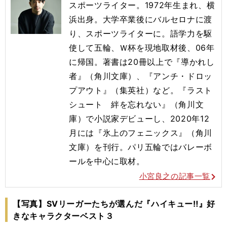
スポーツライター。1972年生まれ、横
浜出身。大学卒業後にバルセロナに渡
り、スポーツライターに。語学力を駆
使して五輪、Ｗ杯を現地取材後、06年
に帰国。著書は20冊以上で『導かれし
者』（角川文庫）、『アンチ・ドロッ
プアウト』（集英社）など。『ラスト
シュート 絆を忘れない』（角川文
庫）で小説家デビューし、2020年12
月には『氷上のフェニックス』（角川
文庫）を刊行。
パリ五輪ではバレーボ
ールを
中心に取材。
小宮良之の記事一覧
【写真】SVリーガーたちが選んだ『ハイキュー‼』好
きなキャラクターベスト３