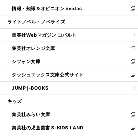
開
ウ
ン
ウ
し
情報・知識＆オピニオン imidas
く
で
ド
ィ
い
新
開
ウ
ン
ウ
し
ライトノベル・ノベライズ
く
で
ド
ィ
い
開
ウ
ン
ウ
集英社Webマガジン コバルト
く
で
ド
ィ
新
開
ウ
ン
し
集英社オレンジ文庫
く
で
ド
い
新
開
ウ
ウ
し
シフォン文庫
く
で
ィ
い
新
開
ン
ウ
し
ダッシュエックス文庫公式サイト
く
ド
ィ
い
新
ウ
ン
ウ
し
JUMP j-BOOKS
で
ド
ィ
い
新
開
ウ
ン
ウ
し
キッズ
く
で
ド
ィ
い
開
ウ
ン
ウ
集英社みらい文庫
く
で
ド
ィ
新
開
ウ
ン
し
集英社の児童図書 S-KIDS.LAND
く
で
ド
い
新
開
ウ
ウ
し