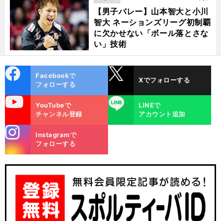
【男子バレー】山本智大と小川
智大 ネーションズリーグ初制覇
に欠かせない「ボール落とさな
い」技術
cebo
X
Facebookで
Xでフォローする
ok
フォローする
uTube
LINE
YouTubeで
LINEで
チャンネル登録
アカウント追加
】
、
準
、
前
stagra
へ
B
Instagramで
m
フォローする