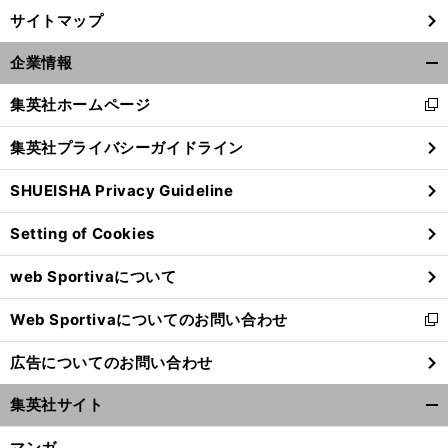
サイトマップ
企業情報
開
く/
集英社ホームページ
新
閉
し
じ
集英社プライバシーガイドライン
い
る
ウ
SHUEISHA Privacy Guideline
ィ
ン
Setting of Cookies
ド
ウ
web Sportivaについて
で
開
Web Sportivaについてのお問い合わせ
く
新
し
広告についてのお問い合わせ
い
ウ
集英社サイト
ィ
開
ン
く/
マンガ