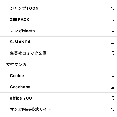
開
ウ
ン
ウ
し
ジャンプTOON
く
で
ド
ィ
い
新
開
ウ
ン
ウ
し
ZEBRACK
く
で
ド
ィ
い
新
開
ウ
ン
ウ
し
マンガMeets
く
で
ド
ィ
い
新
開
ウ
ン
ウ
し
S-MANGA
く
で
ド
ィ
い
新
開
ウ
ン
ウ
し
集英社コミック文庫
く
で
ド
ィ
い
新
開
ウ
ン
ウ
し
女性マンガ
く
で
ド
ィ
い
開
ウ
ン
ウ
Cookie
く
で
ド
ィ
新
開
ウ
ン
し
Cocohana
く
で
ド
い
新
開
ウ
ウ
し
office YOU
く
で
ィ
い
新
開
ン
ウ
し
マンガMee公式サイト
く
ド
ィ
い
新
ウ
ン
ウ
し