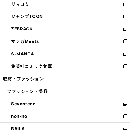
リマコミ
で
ド
ィ
い
新
開
ウ
ン
ウ
し
ジャンプTOON
く
で
ド
ィ
い
新
開
ウ
ン
ウ
し
ZEBRACK
く
で
ド
ィ
い
新
開
ウ
ン
ウ
し
マンガMeets
く
で
ド
ィ
い
新
開
ウ
ン
ウ
し
S-MANGA
く
で
ド
ィ
い
新
開
ウ
ン
ウ
し
集英社コミック文庫
く
で
ド
ィ
い
新
開
ウ
ン
ウ
し
取材・ファッション
く
で
ド
ィ
い
開
ウ
ン
ウ
ファッション・美容
く
で
ド
ィ
開
ウ
ン
Seventeen
く
で
ド
新
開
ウ
し
non-no
く
で
い
新
開
ウ
し
BAILA
く
ィ
い
新