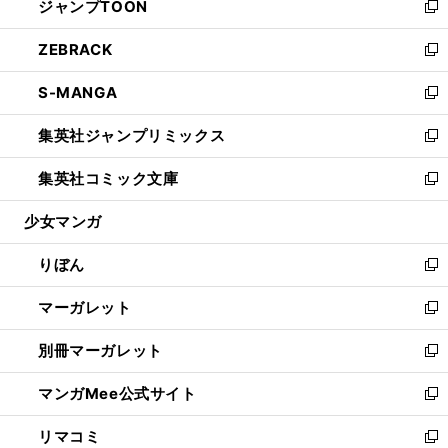
ジャンプTOON
く
で
ド
ィ
い
新
開
ウ
ン
ウ
し
ZEBRACK
く
で
ド
ィ
い
新
開
ウ
ン
ウ
し
S-MANGA
く
で
ド
ィ
い
新
開
ウ
ン
ウ
し
集英社ジャンプリミックス
く
で
ド
ィ
い
新
開
ウ
ン
ウ
し
集英社コミック文庫
く
で
ド
ィ
い
新
開
ウ
ン
ウ
し
少女マンガ
く
で
ド
ィ
い
開
ウ
ン
ウ
りぼん
く
で
ド
ィ
新
開
ウ
ン
し
マーガレット
く
で
ド
い
新
開
ウ
ウ
し
別冊マーガレット
く
で
ィ
い
新
開
ン
ウ
し
マンガMee公式サイト
く
ド
ィ
い
新
ウ
ン
ウ
し
リマコミ
で
ド
ィ
い
新