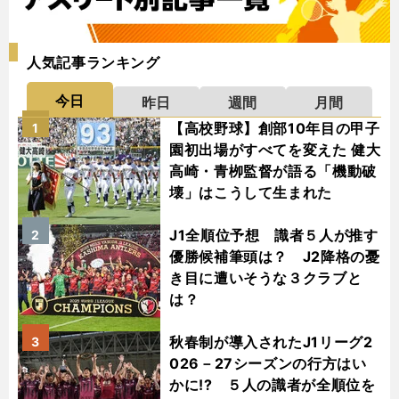
人気記事ランキング
今日
昨日
週間
月間
【高校野球】創部10年目の甲子
1
園初出場がすべてを変えた 健大
高崎・青栁監督が語る「機動破
壊」はこうして生まれた
J1全順位予想 識者５人が推す
2
優勝候補筆頭は？ J2降格の憂
き目に遭いそうな３クラブと
は？
秋春制が導入されたJ1リーグ2
3
026－27シーズンの行方はい
かに!? ５人の識者が全順位を