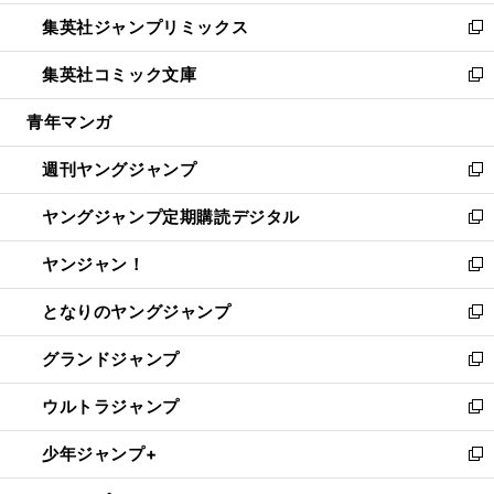
開
ウ
ン
ウ
し
集英社ジャンプリミックス
く
で
ド
ィ
い
新
開
ウ
ン
ウ
し
集英社コミック文庫
く
で
ド
ィ
い
新
開
ウ
ン
ウ
し
青年マンガ
く
で
ド
ィ
い
開
ウ
ン
ウ
週刊ヤングジャンプ
く
で
ド
ィ
新
開
ウ
ン
し
ヤングジャンプ定期購読デジタル
く
で
ド
い
新
開
ウ
ウ
し
ヤンジャン！
く
で
ィ
い
新
開
ン
ウ
し
となりのヤングジャンプ
く
ド
ィ
い
新
ウ
ン
ウ
し
グランドジャンプ
で
ド
ィ
い
新
開
ウ
ン
ウ
し
ウルトラジャンプ
く
で
ド
ィ
い
新
開
ウ
ン
ウ
し
少年ジャンプ+
く
で
ド
ィ
い
新
開
ウ
ン
ウ
し