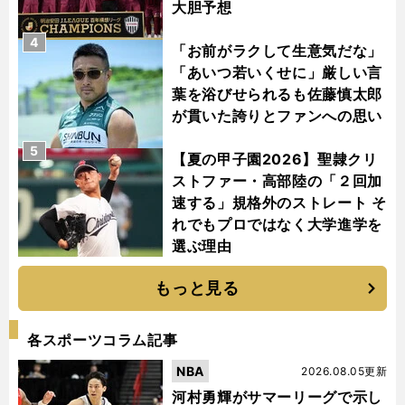
大胆予想
4
「お前がラクして生意気だな」
「あいつ若いくせに」厳しい言
葉を浴びせられるも佐藤慎太郎
が貫いた誇りとファンへの思い
5
【夏の甲子園2026】聖隷クリ
ストファー・高部陸の「２回加
速する」規格外のストレート そ
れでもプロではなく大学進学を
選ぶ理由
もっと見る
各スポーツコラム記事
NBA
2026.08.05更新
河村勇輝がサマーリーグで示し