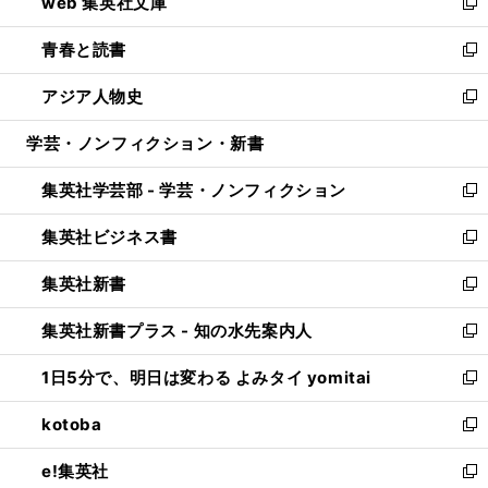
web 集英社文庫
ド
ィ
い
新
ウ
ン
ウ
し
青春と読書
で
ド
ィ
い
新
開
ウ
ン
ウ
し
アジア人物史
く
で
ド
ィ
い
新
開
ウ
ン
ウ
し
学芸・ノンフィクション・新書
く
で
ド
ィ
い
開
ウ
ン
ウ
集英社学芸部 - 学芸・ノンフィクション
く
で
ド
ィ
新
開
ウ
ン
し
集英社ビジネス書
く
で
ド
い
新
開
ウ
ウ
し
集英社新書
く
で
ィ
い
新
開
ン
ウ
し
集英社新書プラス - 知の水先案内人
く
ド
ィ
い
新
ウ
ン
ウ
し
1日5分で、明日は変わる よみタイ yomitai
で
ド
ィ
い
新
開
ウ
ン
ウ
し
kotoba
く
で
ド
ィ
い
新
開
ウ
ン
ウ
し
e!集英社
く
で
ド
ィ
い
新