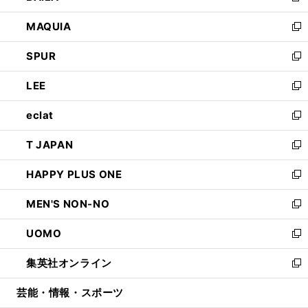
ン
ウ
し
MAQUIA
ド
ィ
い
新
ウ
ン
ウ
し
SPUR
で
ド
ィ
い
新
開
ウ
ン
ウ
し
LEE
く
で
ド
ィ
い
新
開
ウ
ン
ウ
し
eclat
く
で
ド
ィ
い
新
開
ウ
ン
ウ
し
T JAPAN
く
で
ド
ィ
い
新
開
ウ
ン
ウ
し
HAPPY PLUS ONE
く
で
ド
ィ
い
新
開
ウ
ン
ウ
し
MEN'S NON-NO
く
で
ド
ィ
い
新
開
ウ
ン
ウ
し
UOMO
く
で
ド
ィ
い
新
開
ウ
ン
ウ
し
集英社オンライン
く
で
ド
ィ
い
新
開
ウ
ン
ウ
し
芸能・情報・スポーツ
く
で
ド
ィ
い
開
ウ