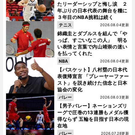
たリーダーシップと悔し涙 ２
年ぶりの日本代表の舞台を糧に
３年目のNBA挑戦は続く
テニス
2026.08.04更新
錦織圭とダブルスを組んで「や
っぱ、すごいなこの人」 明る
い表情と言葉で内山靖崇の迷い
を払ってくれた
NBA
2026.08.04更新
【バスケット】八村塁の日本代
表復帰宣言 「プレーヤーファー
スト」を説き続けた信念と日本
協会の変化
バレー
2026.08.03更新
【男子バレー】ネーションズリ
ーグで圧巻の13連勝もメダル獲
得ならず 五輪を目指す日本の現
在地
バレー
2026.07.28更新