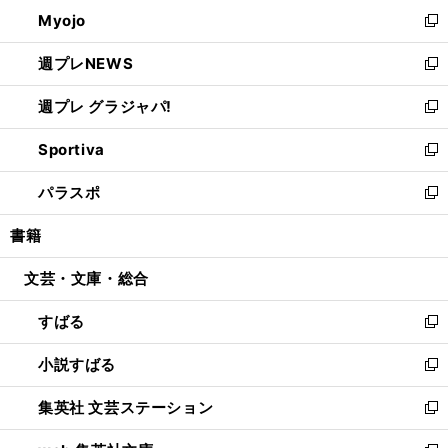
ン
ウ
Myojo
く
で
ド
ィ
新
開
ウ
ン
し
週プレNEWS
く
で
ド
い
新
開
ウ
ウ
し
週プレ グラジャパ!
く
で
ィ
い
新
開
ン
ウ
し
Sportiva
く
ド
ィ
い
新
ウ
ン
ウ
し
パラスポ
で
ド
ィ
い
新
開
ウ
ン
ウ
し
書籍
く
で
ド
ィ
い
開
ウ
ン
ウ
文芸・文庫・総合
く
で
ド
ィ
開
ウ
ン
すばる
く
で
ド
新
開
ウ
し
小説すばる
く
で
い
新
開
ウ
し
集英社 文芸ステーション
く
ィ
い
新
ン
ウ
し