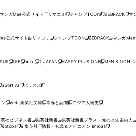
し
い
し
い
し
い
し
ド
ド
ン
ド
ド
ド
い
ウ
い
ウ
い
ウ
い
ウ
ウ
ド
ウ
ウ
ウ
マンガMee公式サイト
リマコミ
ジャンプTOON
ZEBRACK
マン
新
新
新
新
ウ
ィ
ウ
ィ
ウ
ィ
ウ
で
で
ウ
で
で
で
し
し
し
し
し
ィ
ン
ィ
ン
ィ
ン
ィ
開
開
で
開
開
開
い
い
い
い
い
ン
ド
ン
ド
ン
ド
ン
く
く
開
く
く
く
ウ
ウ
ウ
ウ
ウ
ド
ウ
ド
ウ
ド
ウ
ド
ee公式サイト
リマコミ
ジャンプTOON
ZEBRACK
マンガMeet
く
新
新
新
新
ィ
ィ
ィ
ィ
ィ
ウ
で
ウ
で
ウ
で
ウ
し
し
し
し
ン
ン
ン
ン
ン
で
開
で
開
で
開
で
い
い
い
い
ド
ド
ド
ド
ド
開
く
開
く
開
く
開
ウ
ウ
ウ
ウ
ウ
ウ
ウ
ウ
ウ
PUR
LEE
eclat
T JAPAN
HAPPY PLUS ONE
MEN'S NON-
く
く
く
く
新
新
新
新
新
ィ
ィ
ィ
ィ
で
で
で
で
で
し
し
し
し
し
ン
ン
ン
ン
開
開
開
開
開
い
い
い
い
い
ド
ド
ド
ド
く
く
く
く
く
ウ
ウ
ウ
ウ
ウ
ウ
ウ
ウ
ウ
Sportiva
パラスポ
新
新
ィ
ィ
ィ
ィ
ィ
で
で
で
で
し
し
し
ン
ン
ン
ン
ン
開
開
開
開
い
い
い
ド
ド
ド
ド
ド
ョン
web 集英社文庫
青春と読書
アジア人物史
く
く
く
く
新
新
新
新
ウ
ウ
ウ
ウ
ウ
ウ
ウ
ウ
し
し
し
し
ィ
ィ
ィ
で
で
で
で
で
い
い
い
い
ン
ン
ン
集英社ビジネス書
集英社新書
集英社新書プラス - 知の水先案内人
開
開
開
開
開
新
新
新
ウ
ウ
ウ
ウ
ド
ド
ド
kotoba
e!集英社
情報・知識＆オピニオン imidas
く
く
く
く
く
新
し
新
し
新
ィ
ィ
ィ
ィ
ウ
ウ
ウ
し
し
い
し
い
し
ン
ン
ン
ン