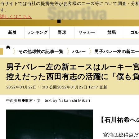
当サイトでは当社の提携先等がお客様のニーズ等について調査・分析し
web Sportiva (webスポルティーバ)
す。
詳しくはこちら
新着
ランキング
野球
サッカー
競馬
ゴル
we
その他球技の記事一覧
バレー
男子バレー左の新エ
b
ス
男子バレー左の新エースはルーキー
ポ
ル
控えだった西田有志の活躍に「僕も負け
テ
2022年01月22日 11:00 公開
2022年01月22日 12:17 更新
ィ
ー
バ
中西美雁●取材・文 text by Nakanishi Mikari
【石川祐希へ
宮浦は総得点だ