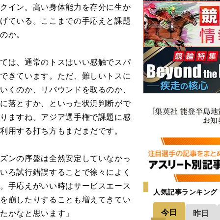
ンクイン。高い身体能力を存分に生か
上げている。ここまでの手応えと課題
るのか。
しては、通常のトスはいい感触でスパ
ができています。ただ、難しいトスに
でいくのか、リバウンドを取るのか、
ろに落とすか、といった状況判断がで
ありますね。アジア選手権で課題に感
を利用する打ち方もまだまだです。
ズンの序盤は全然安定していなかっ
ろいろ試行錯誤することで徐々によく
す。手応えがいい時はサービスエース
人気記事ランキング
手を崩したりすることも増えてきてい
今日
昨日
したかなと思います」