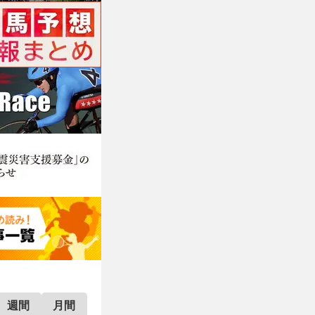
週間
月間