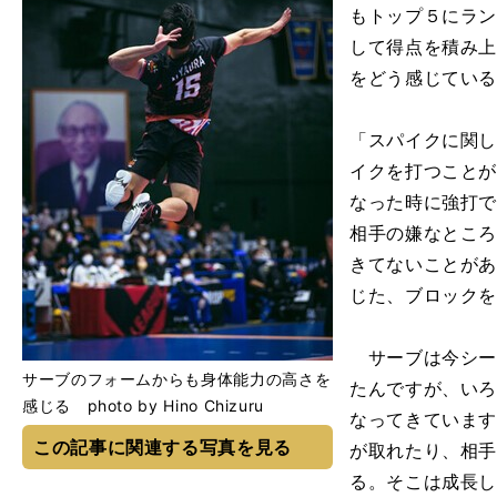
もトップ５にラ
して得点を積み
をどう感じてい
「スパイクに関
イクを打つこと
なった時に強打
相手の嫌なとこ
きてないことが
じた、ブロック
サーブは今シー
サーブのフォームからも身体能力の高さを
たんですが、い
感じる photo by Hino Chizuru
なってきていま
この記事に関連する写真を見る
が取れたり、相
る。そこは成長