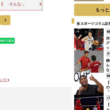
だ
」】 そんな石
まで進出した昨
もっと
いを強くした。
次
各スポーツコラム記
N
河
LINEで送る
グ
ッ
り
テ
糧
錦
は
ん
な
情
N
迷
ついて
【
の
「
ト
バ
と
【
ョ