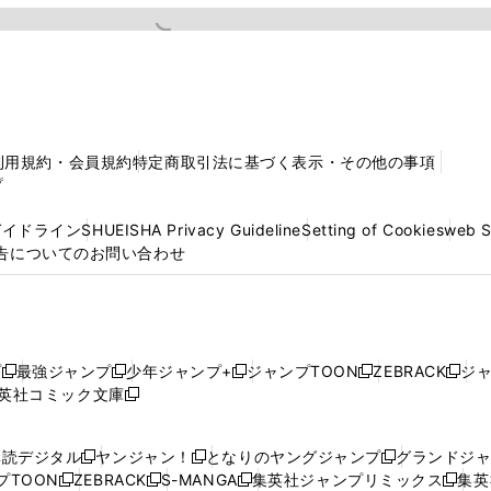
利用規約・会員規約
特定商取引法に基づく表示・その他の事項
プ
ガイドライン
SHUEISHA Privacy Guideline
Setting of Cookies
web 
告についてのお問い合わせ
プ
最強ジャンプ
少年ジャンプ+
ジャンプTOON
ZEBRACK
ジ
新
新
新
新
新
英社コミック文庫
し
新
し
し
し
し
い
い
し
い
い
い
ウ
ウ
い
ウ
ウ
ウ
購読デジタル
ヤンジャン！
となりのヤングジャンプ
グランドジ
新
新
新
ィ
ィ
ウ
ィ
ィ
ィ
プTOON
ZEBRACK
S-MANGA
集英社ジャンプリミックス
集英
新
し
新
し
新
し
新
ン
ン
ィ
ン
ン
ン