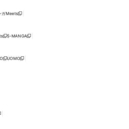
い
し
ド
ウ
い
ウ
ガMeets
新
ィ
ウ
で
し
ン
ィ
開
い
ド
ン
く
ウ
ウ
ド
s
S-MANGA
新
新
ィ
で
ウ
し
し
ン
開
で
い
い
ド
く
開
ウ
ウ
ウ
NO
UOMO
く
新
新
ィ
ィ
で
し
し
ン
ン
開
い
い
ド
ド
く
ウ
ウ
ウ
ウ
ィ
ィ
で
で
ン
ン
開
開
ド
ド
く
く
ウ
ウ
で
で
開
開
く
く
し
い