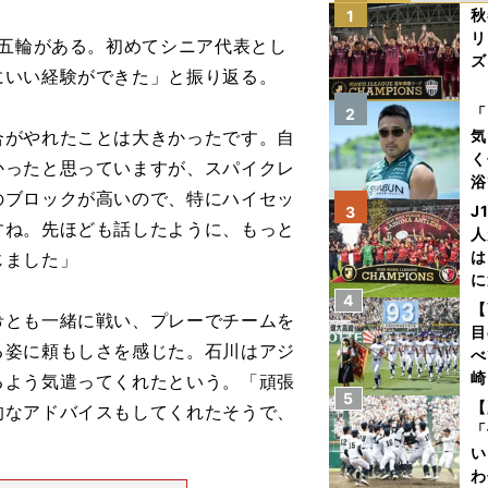
秋
1
リ
リ五輪がある。初めてシニア代表とし
ズ
にいい経験ができた」と振り返る。
を
「
2
合がやれたことは大きかったです。自
気
く
かったと思っていますが、スパイクレ
浴
のブロックが高いので、特にハイセッ
太
J
3
すね。先ほども話したように、もっと
ァ
人
は
じました」
に
4
と
【
とも一緒に戦い、プレーでチームを
目
る姿に頼もしさを感じた。石川はアジ
べ
崎
るよう気遣ってくれたという。「頑張
5
「
【
的なアドバイスもしてくれたそうで、
て
「
い
わ