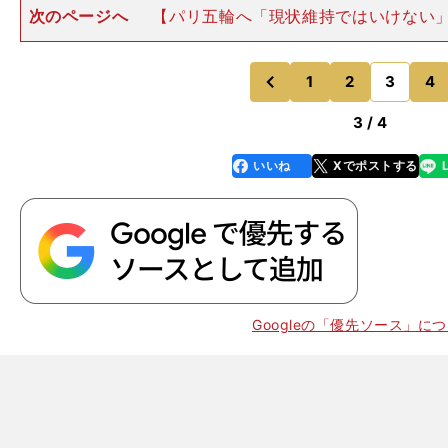
次のページへ
【パリ五輪へ「現状維持ではいけない
川や西田らの奮闘で、男子バレーが29年ぶりのベスト８
夏の東京五輪はテレビで観戦。そこでパリ五輪への思
「予選ラウンドを突破し
1
2
3
4
のページへ
のページへ
前
3 / 4
いいね
Xでポストする
line
faceboo
x
k
Googleの「優先ソース」に