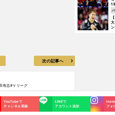
1
ら
バ
の
【
大
ン
か
さ
次の記事へ
田有志
#Ｖリーグ
Instagra
LINE
YouTubeで
LINEで
Inst
m
チャンネル登録
アカウント追加
フォ