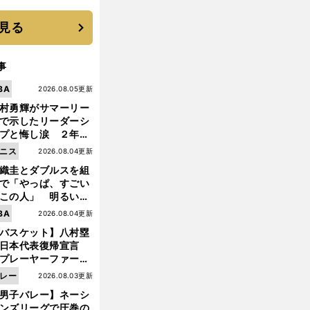
優勝校はここだ！
見る
事
BA
2026.08.05更新
村勇輝がサマーリー
で示したリーダーシ
プと悔し涙 ２年ぶ
の日本代表の舞台を
ニス
2026.08.04更新
に３年目のNBA挑戦
織圭とダブルスを組
続く
で「やっぱ、すごい
この人」 明るい表
と言葉で内山靖崇の
BA
2026.08.04更新
いを払ってくれた
バスケット】八村塁
日本代表復帰宣言
プレーヤーファース
」を説き続けた信念
レー
2026.08.03更新
日本協会の変化
前
男子バレー】ネーシ
へ
ンズリーグで圧巻の