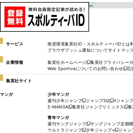
サービス
推奨環境
集英社ID・スポルティーバIDとは
ブラウザプッシュ通知について
サイトマッ
企業情報
集英社ホームページ
集英社プライバシー
新
Web Sportivaについてのお問い合わせ
広
し
新
い
し
集英社サイト
ウ
い
ィ
ウ
マンガ
少年マンガ
ン
ィ
週刊少年ジャンプ
ジャンプSQ
Vジャン
ド
ン
新
新
S-MANGA
集英社ジャンプリミックス
集
ウ
ド
新
し
し
新
で
ウ
し
い
い
し
青年マンガ
開
で
い
ウ
ウ
い
週刊ヤングジャンプ
ヤングジャンプ定期
新
く
開
ウ
ィ
ィ
ウ
ウルトラジャンプ
少年ジャンプ+
ジャン
新
し
新
く
ィ
ン
ン
ィ