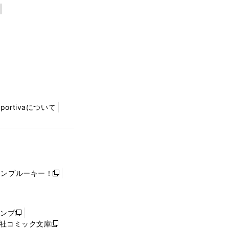
Sportivaについて
ャンプルーキー！
新
し
い
ウ
ャンプ
新
ィ
社コミック文庫
し
新
ン