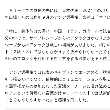
Ｖリーグでの成長の先には、日本代表、2024年のパ
て出場したのは昨年９月のアジア選手権。宮浦は「本当
「特に（身体能力の高い）中国、イラン、カタールと試
分の中では、サーブレシーブからのアタックはかなりよ
シーブからのアタックは厳しい場面がありました。相手
ト（２段トス）ではなかなかうまく決められなかったで
相手のブロックを利用する打ち方をする必要があると感
アジア選手権では代表のキャプテンでエースの石川祐希
引っ張るだけでなく、積極的にコミュニケーションを取
ア選手権からの参加になった宮浦を、チームに溶け込め
れよ」という何気ない言葉かけや、コートの中では技術
「とてもやりやすかった」と感謝を口にした。