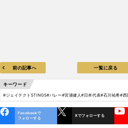
前の記事へ
一覧に戻る
キーワード
#ジェイテクトSTINGS
#バレー
#宮浦健人
#日本代表
#石川祐希
#西
ebo
X
YouTube
Facebookで
Xでフォローする
ok
フォローする