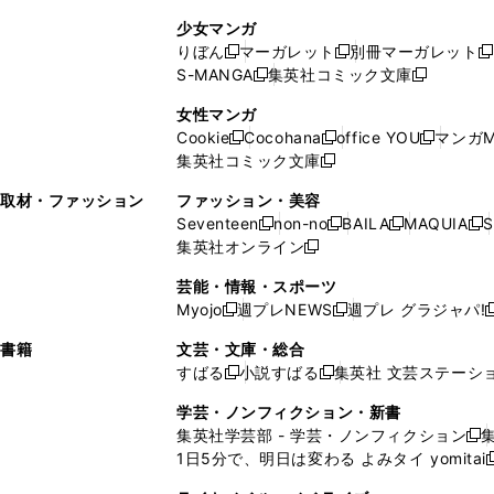
し
い
し
ン
ド
ド
ン
少女マンガ
い
ウ
い
ド
ウ
ウ
ド
りぼん
マーガレット
別冊マーガレット
新
新
新
ウ
ィ
ウ
ウ
で
で
ウ
S-MANGA
集英社コミック文庫
し
新
し
新
ィ
ン
ィ
で
開
開
で
い
し
い
し
ン
ド
ン
女性マンガ
開
く
く
開
ウ
い
ウ
い
ド
ウ
ド
Cookie
Cocohana
office YOU
マンガM
く
く
新
新
新
ィ
ウ
ィ
ウ
ウ
で
ウ
集英社コミック文庫
し
新
し
し
ン
ィ
ン
ィ
で
開
で
い
し
い
い
ド
ン
ド
ン
取材・ファッション
ファッション・美容
開
く
開
ウ
い
ウ
ウ
ウ
ド
ウ
ド
Seventeen
non-no
BAILA
MAQUIA
S
く
く
新
新
新
新
ィ
ウ
ィ
ィ
で
ウ
で
ウ
集英社オンライン
し
新
し
し
し
ン
ィ
ン
ン
開
で
開
で
い
し
い
い
い
ド
ン
ド
ド
芸能・情報・スポーツ
く
開
く
開
ウ
い
ウ
ウ
ウ
ウ
ド
ウ
ウ
Myojo
週プレNEWS
週プレ グラジャパ!
く
く
新
新
新
ィ
ウ
ィ
ィ
ィ
で
ウ
で
で
し
し
ン
ィ
ン
ン
ン
書籍
文芸・文庫・総合
開
で
開
開
い
い
ド
ン
ド
ド
ド
すばる
小説すばる
集英社 文芸ステーシ
く
開
く
く
新
新
ウ
ウ
ウ
ド
ウ
ウ
ウ
く
し
し
ィ
ィ
学芸・ノンフィクション・新書
で
ウ
で
で
で
い
い
ン
ン
集英社学芸部 - 学芸・ノンフィクション
開
で
開
開
開
新
ウ
ウ
ド
ド
1日5分で、明日は変わる よみタイ yomitai
く
開
く
く
く
し
新
ィ
ィ
ウ
ウ
く
い
ン
ン