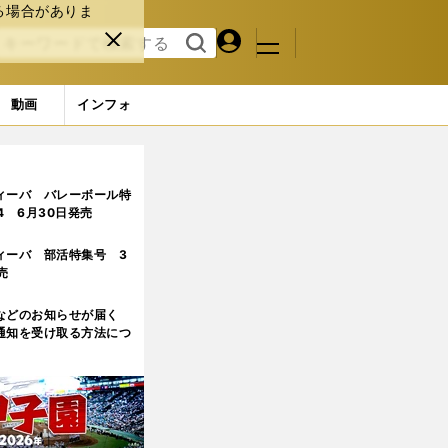
る場合がありま
マイペ
閉じ
検索
メニュ
ー
る
す
ジ
る
動画
インフォ
「僕も負けない」
3ページ目
ィーバ バレーボール特
.4 6月30日発売
ィーバ 部活特集号 3
売
などのお知らせが届く
通知を受け取る方法につ