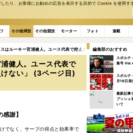
たり、お客様にお勧めの広告を表⽰する⽬的で Cookie を使⽤す
フ
その他球技
その他競技
モーター
フォト
連載
ースはルーキー宮浦健人。ユース代表で控えだった西田有志の活躍に
編集部のおすすめ
スポルテ
宮浦健人。ユース代表で
集号 Vol
ない」 (3ページ目)
スポルテ
月16日発
最新記事
プッシュ
いて
の感謝】
けでなく、サーブの得点と効果率で