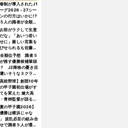
春制が導入されたJ1
ーグ2026－27シー
ンの行方はいかに!?
５人の識者が全順位
大胆予想
お前がラクして生意
だな」「あいつ若い
せに」厳しい言葉を
びせられるも佐藤慎
郎が貫いた誇りとフ
1全順位予想 識者５
ンへの思い
が推す優勝候補筆頭
？ J2降格の憂き目
遭いそうな３クラブ
は？
高校野球】創部10年
の甲子園初出場がす
てを変えた 健大高
・青栁監督が語る
機動破壊」はこうし
夏の甲子園2026】
生まれた
優勝は横浜じゃな
」 波乱必至の組み合
せで識者５人が選ん