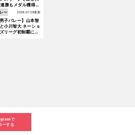
3連勝もメダル獲得な
ず 五輪を目指す日本
レー
2026.07.28更新
現在地
男子バレー】山本智
と小川智大 ネーショ
ズリーグ初制覇に欠
せない「ボール落と
ない」技術
agramで
ローする