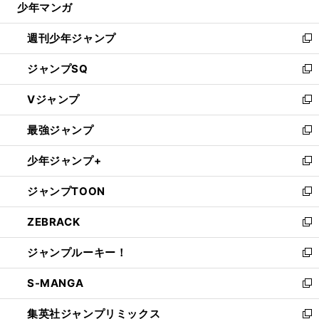
少年マンガ
で
る
開
週刊少年ジャンプ
く
新
し
ジャンプSQ
い
新
ウ
し
Vジャンプ
ィ
い
新
ン
ウ
し
最強ジャンプ
ド
ィ
い
新
ウ
ン
ウ
し
少年ジャンプ+
で
ド
ィ
い
新
開
ウ
ン
ウ
し
ジャンプTOON
く
で
ド
ィ
い
新
開
ウ
ン
ウ
し
ZEBRACK
く
で
ド
ィ
い
新
開
ウ
ン
ウ
し
ジャンプルーキー！
く
で
ド
ィ
い
新
開
ウ
ン
ウ
し
S-MANGA
く
で
ド
ィ
い
新
開
ウ
ン
ウ
し
集英社ジャンプリミックス
く
で
ド
ィ
い
新