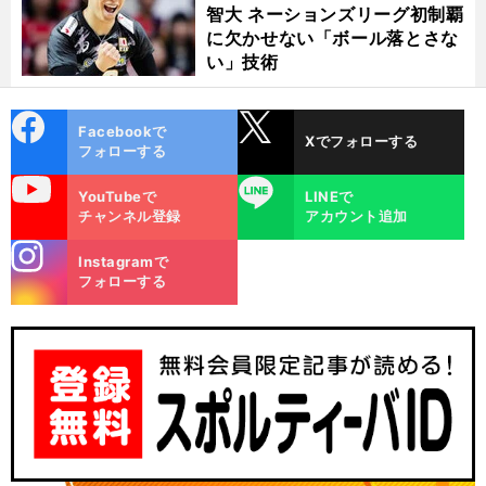
智大 ネーションズリーグ初制覇
に欠かせない「ボール落とさな
い」技術
cebo
X
Facebookで
Xでフォローする
ok
フォローする
uTube
LINE
YouTubeで
LINEで
チャンネル登録
アカウント追加
stagra
Instagramで
m
フォローする