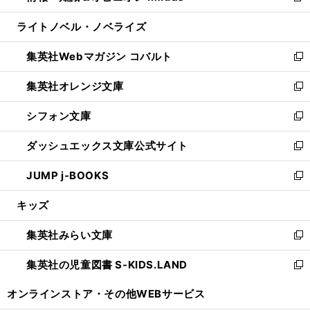
開
ウ
ン
ウ
し
ライトノベル・ノベライズ
く
で
ド
ィ
い
開
ウ
ン
ウ
集英社Webマガジン コバルト
く
で
ド
ィ
新
開
ウ
ン
し
集英社オレンジ文庫
く
で
ド
い
新
開
ウ
ウ
し
シフォン文庫
く
で
ィ
い
新
開
ン
ウ
し
ダッシュエックス文庫公式サイト
く
ド
ィ
い
新
ウ
ン
ウ
し
JUMP j-BOOKS
で
ド
ィ
い
新
開
ウ
ン
ウ
し
キッズ
く
で
ド
ィ
い
開
ウ
ン
ウ
集英社みらい文庫
く
で
ド
ィ
新
開
ウ
ン
し
集英社の児童図書 S-KIDS.LAND
く
で
ド
い
新
開
ウ
ウ
し
オンラインストア・
その他WEBサービス
く
で
ィ
い
開