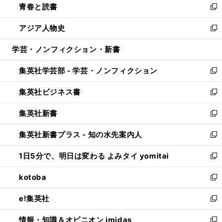
青春と読書
で
ド
ィ
い
新
開
ウ
ン
ウ
し
アジア人物史
く
で
ド
ィ
い
新
開
ウ
ン
ウ
し
学芸・ノンフィクション・新書
く
で
ド
ィ
い
開
ウ
ン
ウ
集英社学芸部 - 学芸・ノンフィクション
く
で
ド
ィ
新
開
ウ
ン
し
集英社ビジネス書
く
で
ド
い
新
開
ウ
ウ
し
集英社新書
く
で
ィ
い
新
開
ン
ウ
し
集英社新書プラス - 知の水先案内人
く
ド
ィ
い
新
ウ
ン
ウ
し
1日5分で、明日は変わる よみタイ yomitai
で
ド
ィ
い
新
開
ウ
ン
ウ
し
kotoba
く
で
ド
ィ
い
新
開
ウ
ン
ウ
し
e!集英社
く
で
ド
ィ
い
新
開
ウ
ン
ウ
し
情報・知識＆オピニオン imidas
く
で
ド
ィ
い
新