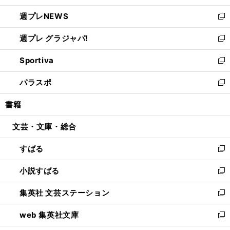
開
ウ
ン
し
週プレNEWS
く
で
ド
い
新
開
ウ
ウ
し
週プレ グラジャパ!
く
で
ィ
い
新
開
ン
ウ
し
Sportiva
く
ド
ィ
い
新
ウ
ン
ウ
し
パラスポ
で
ド
ィ
い
新
開
ウ
ン
ウ
し
書籍
く
で
ド
ィ
い
開
ウ
ン
ウ
文芸・文庫・総合
く
で
ド
ィ
開
ウ
ン
すばる
く
で
ド
新
開
ウ
し
小説すばる
く
で
い
新
開
ウ
し
集英社 文芸ステーション
く
ィ
い
新
ン
ウ
し
web 集英社文庫
ド
ィ
い
新
ウ
ン
ウ
し