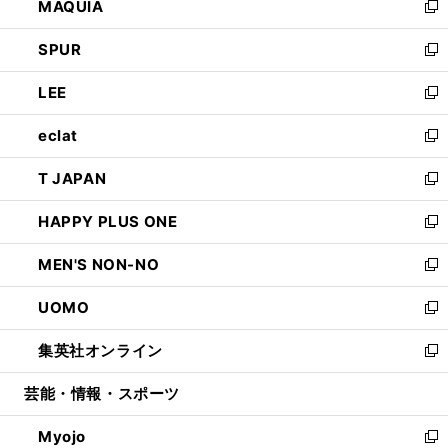
MAQUIA
ド
ィ
い
新
ウ
ン
ウ
し
SPUR
で
ド
ィ
い
新
開
ウ
ン
ウ
し
LEE
く
で
ド
ィ
い
新
開
ウ
ン
ウ
し
eclat
く
で
ド
ィ
い
新
開
ウ
ン
ウ
し
T JAPAN
く
で
ド
ィ
い
新
開
ウ
ン
ウ
し
HAPPY PLUS ONE
く
で
ド
ィ
い
新
開
ウ
ン
ウ
し
MEN'S NON-NO
く
で
ド
ィ
い
新
開
ウ
ン
ウ
し
UOMO
く
で
ド
ィ
い
新
開
ウ
ン
ウ
し
集英社オンライン
く
で
ド
ィ
い
新
開
ウ
ン
ウ
し
芸能・情報・スポーツ
く
で
ド
ィ
い
開
ウ
ン
ウ
Myojo
く
で
ド
ィ
新