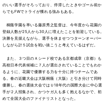
のいい選手がそろっており、停滞したときやゴール前か
らでもFWでトライが獲れる強みもある。
桐蔭学園を率いる藤原秀之監督は、今年度から花園の
登録人数が25人から30人に増えたことを歓迎している。
決勝を見据えながら、選手を休ませつつターンオーバー
しながら計５試合を戦い抜こうと考えているはずだ。
また、３つ目のＡシード校である京都成章（京都）も
高校日本代表候補に７人が選出されていることでもわか
るように、花園で優勝する力を十分に持つチームであ
る。春の近畿大会は大阪桐蔭（大阪）と引き分けて同時
優勝し、春の選抜大会ではＵ18年代の国際大会に中心選
手が２人招集され、かつケガ人も多く抱えるなかで、初
めて全国大会のファイナリストとなった。