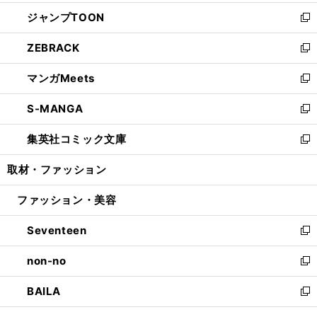
開
ウ
ン
ウ
し
ジャンプTOON
く
で
ド
ィ
い
新
開
ウ
ン
ウ
し
ZEBRACK
く
で
ド
ィ
い
新
開
ウ
ン
ウ
し
マンガMeets
く
で
ド
ィ
い
新
開
ウ
ン
ウ
し
S-MANGA
く
で
ド
ィ
い
新
開
ウ
ン
ウ
し
集英社コミック文庫
く
で
ド
ィ
い
新
開
ウ
ン
ウ
し
取材・ファッション
く
で
ド
ィ
い
開
ウ
ン
ウ
ファッション・美容
く
で
ド
ィ
開
ウ
ン
Seventeen
く
で
ド
新
開
ウ
し
non-no
く
で
い
新
開
ウ
し
BAILA
く
ィ
い
新
ン
ウ
し