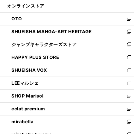
ン
ウ
オンラインストア
く
ド
ィ
ウ
ン
OTO
で
ド
新
開
ウ
し
SHUEISHA MANGA-ART HERITAGE
く
で
い
新
開
ウ
し
ジャンプキャラクターズストア
く
ィ
い
新
ン
ウ
し
HAPPY PLUS STORE
ド
ィ
い
新
ウ
ン
ウ
し
SHUEISHA VOX
で
ド
ィ
い
新
開
ウ
ン
ウ
し
LEEマルシェ
く
で
ド
ィ
い
新
開
ウ
ン
ウ
し
SHOP Marisol
く
で
ド
ィ
い
新
開
ウ
ン
ウ
し
eclat premium
く
で
ド
ィ
い
新
開
ウ
ン
ウ
し
mirabella
く
で
ド
ィ
い
新
開
ウ
ン
ウ
し