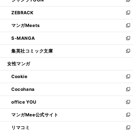
ド
ィ
い
新
開
ウ
ン
ウ
し
ZEBRACK
く
で
ド
ィ
い
新
開
ウ
ン
ウ
し
マンガMeets
く
で
ド
ィ
い
新
開
ウ
ン
ウ
し
S-MANGA
く
で
ド
ィ
い
新
開
ウ
ン
ウ
し
集英社コミック文庫
く
で
ド
ィ
い
新
開
ウ
ン
ウ
し
女性マンガ
く
で
ド
ィ
い
開
ウ
ン
ウ
Cookie
く
で
ド
ィ
新
開
ウ
ン
し
Cocohana
く
で
ド
い
新
開
ウ
ウ
し
office YOU
く
で
ィ
い
新
開
ン
ウ
し
マンガMee公式サイト
く
ド
ィ
い
新
ウ
ン
ウ
し
リマコミ
で
ド
ィ
い
新