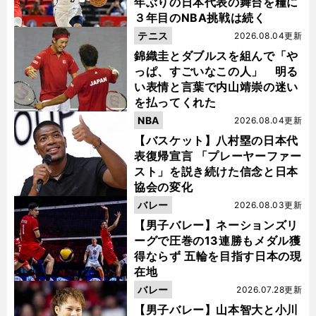
年ぶりの日本代表の舞台を糧に
３年目のNBA挑戦は続く
テニス
2026.08.04更新
錦織圭とダブルスを組んで「や
っぱ、すごいなこの人」 明る
い表情と言葉で内山靖崇の迷い
を払ってくれた
NBA
2026.08.04更新
【バスケット】八村塁の日本代
表復帰宣言 「プレーヤーファー
スト」を説き続けた信念と日本
協会の変化
バレー
2026.08.03更新
【男子バレー】ネーションズリ
ーグで圧巻の13連勝もメダル獲
得ならず 五輪を目指す日本の現
在地
バレー
2026.07.28更新
【男子バレー】山本智大と小川