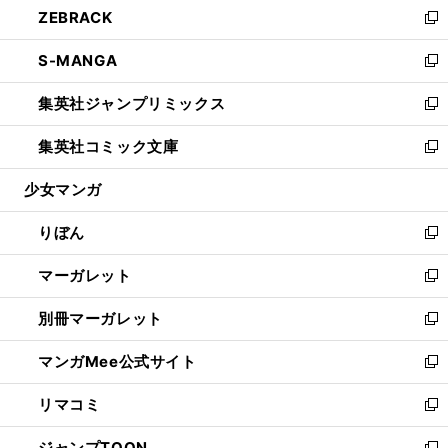
ZEBRACK
く
で
ド
ィ
い
新
開
ウ
ン
ウ
し
S-MANGA
く
で
ド
ィ
い
新
開
ウ
ン
ウ
し
集英社ジャンプリミックス
く
で
ド
ィ
い
新
開
ウ
ン
ウ
し
集英社コミック文庫
く
で
ド
ィ
い
新
開
ウ
ン
ウ
し
少女マンガ
く
で
ド
ィ
い
開
ウ
ン
ウ
りぼん
く
で
ド
ィ
新
開
ウ
ン
し
マーガレット
く
で
ド
い
新
開
ウ
ウ
し
別冊マーガレット
く
で
ィ
い
新
開
ン
ウ
し
マンガMee公式サイト
く
ド
ィ
い
新
ウ
ン
ウ
し
リマコミ
で
ド
ィ
い
新
開
ウ
ン
ウ
し
ジャンプTOON
く
で