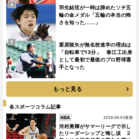
4
羽生結弦が一時は諦めたソチ五
輪の金メダル「五輪の本当の怖
さを知った......」
5
栗原陵矢が無名校進学の理由は
「自転車で13分」 春江工出身
として最初で最後のプロ野球選
手となった
もっと見る
各スポーツコラム記事
NBA
2026.08.05更新
河村勇輝がサマーリーグで示し
たリーダーシップと悔し涙 ２