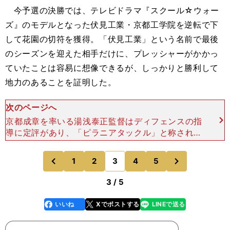
今予選の決勝では、テレビドラマ『スクール☆ウォー
ズ』のモデルとなった伏見工業・京都工学院を逆転で下
して花園の切符を獲得。「伏見工業」という名前で最後
のシーズンを迎えた相手だけに、プレッシャーがかかっ
ていたことは容易に想像できるが、しっかりと勝利して
地力のあることを証明した。
次のページへ
京都成章を率いる湯浅泰正監督はディフェンスの指
導に定評があり、「ピラニアタックル」と称される
組織ディフェンスがチームの武器だ。さらに身長1
80cm・体重120kgの巨漢PR藤田康助（３年）らを
次
1
2
3
4
5
のページへ
のページへ
中心にF
前
3 / 5
いいね
Xでポストする
LINEで送る
line
faceboo
x
k