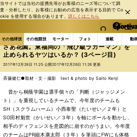
当サイトでは当社の提携先等がお客様のニーズ等について調
査・分析したり、お客様にお勧めの広告を表⽰する⽬的で Co
閉じ
okie を使⽤する場合があります。
詳しくはこちら
る
マイペ
web Sportiva (webスポルティーバ)
検索
メニュ
we
ー
その他球技の記事一覧
ラグビー
さあ花園。東福岡
b
ジ
その他球技
その他競技
モーター
フォト
連載
動
ス
さあ花園。東福岡の「飛び級ラガーマン」を
ポ
止められるヤツはいるか？ (3ページ目)
ル
テ
2017年12月26日 11:25 公開
2017年12月26日 11:26 更新
ィ
ー
斉藤健仁●取材・文・撮影 text & photo by Saito Kenji
バ
昔から桐蔭学園は選手個々の「判断（ジャッジメン
ト）」を重視しているチームで、今年度のチームも
SH（スクラムハーム）小西泰聖（たいせい／２年）と
SO田村魁世（かいせい／３年）を軸にボールを動かし、
相手のディフェンスを意図的に崩すのがうまい。今年度
のチームはPR細木康太郎（３年）を筆頭にFWにも体格