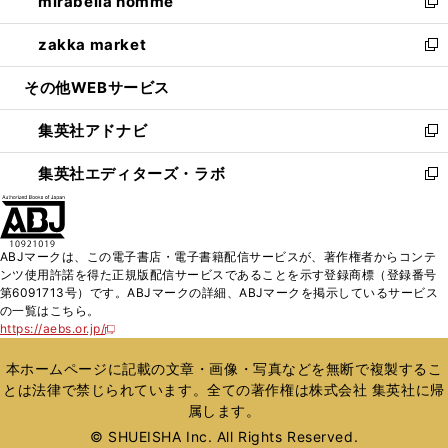
mirabella homme
く
で
ド
ィ
い
新
開
ウ
ン
ウ
し
zakka market
く
で
ド
ィ
い
新
開
ウ
ン
ウ
し
その他WEBサービス
く
で
ド
ィ
い
開
ウ
ン
ウ
集英社アドナビ
く
で
ド
ィ
新
開
ウ
ン
し
集英社エディターズ・ラボ
く
で
ド
い
新
開
ウ
ウ
し
く
で
ィ
い
開
ン
ウ
ABJマークは、この電子書店・電子書籍配信サービスが、著作権者からコンテ
く
ド
ィ
ンツ使用許諾を得た正規版配信サービスであることを示す登録商標（登録番号
ウ
ン
第6091713号）です。ABJマークの詳細、ABJマークを掲示しているサービス
で
ド
の一覧はこちら。
開
ウ
https://aebs.or.jp/
新
く
で
し
い
開
本ホームページに記載の文章・画像・写真などを無断で複製するこ
ウ
く
とは法律で禁じられています。全ての著作権は株式会社 集英社に帰
ィ
属します。
ン
ド
© SHUEISHA Inc. All Rights Reserved.
ウ