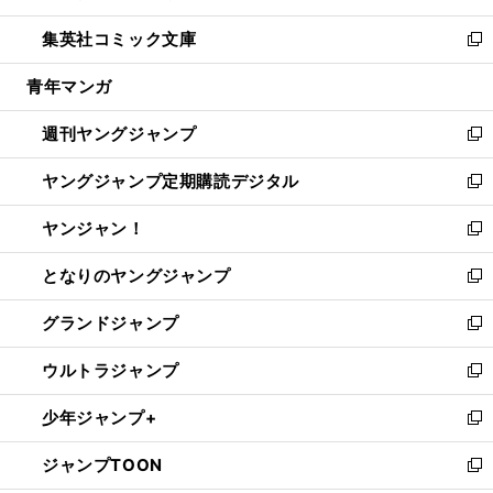
開
ウ
ン
ウ
し
集英社コミック文庫
く
で
ド
ィ
い
新
開
ウ
ン
ウ
し
青年マンガ
く
で
ド
ィ
い
開
ウ
ン
ウ
週刊ヤングジャンプ
く
で
ド
ィ
新
開
ウ
ン
し
ヤングジャンプ定期購読デジタル
く
で
ド
い
新
開
ウ
ウ
し
ヤンジャン！
く
で
ィ
い
新
開
ン
ウ
し
となりのヤングジャンプ
く
ド
ィ
い
新
ウ
ン
ウ
し
グランドジャンプ
で
ド
ィ
い
新
開
ウ
ン
ウ
し
ウルトラジャンプ
く
で
ド
ィ
い
新
開
ウ
ン
ウ
し
少年ジャンプ+
く
で
ド
ィ
い
新
開
ウ
ン
ウ
し
ジャンプTOON
く
で
ド
ィ
い
新
開
ウ
ン
ウ
し