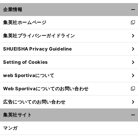
企業情報
開
く/
集英社ホームページ
新
閉
し
じ
集英社プライバシーガイドライン
い
る
ウ
SHUEISHA Privacy Guideline
ィ
ン
Setting of Cookies
ド
ウ
前
web Sportivaについて
で
へ
開
Web Sportivaについてのお問い合わせ
く
新
し
広告についてのお問い合わせ
い
ウ
集英社サイト
ィ
開
ン
く/
マンガ
ド
閉
ウ
じ