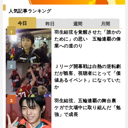
人気記事ランキング
今日
昨日
週間
月間
羽生結弦を覚醒させた「誰かの
1
ために」の思い 五輪連覇の偉
業への道のり
Ｊリーグ開幕戦は白熱の逆転劇
2
だが観客、視聴者にとって「価
値あるイベント」になっていた
か
羽生結弦、五輪連覇の舞台裏
3
ケガで欠場中に取り組んだ「勉
強」で成長