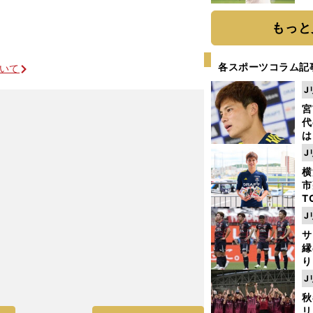
ト
く
もっと
各スポーツコラム記
ついて
J
宮
代
は
が
J
日
横
た
市
T
K
J
級
サ
ャ
縁
り
開
J
見
秋
リ