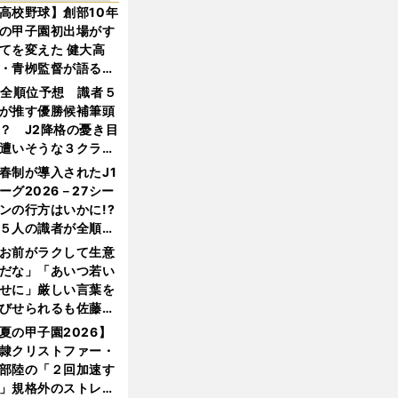
高校野球】創部10年
の甲子園初出場がす
てを変えた 健大高
・青栁監督が語る
機動破壊」はこうし
1全順位予想 識者５
生まれた
が推す優勝候補筆頭
？ J2降格の憂き目
遭いそうな３クラブ
は？
春制が導入されたJ1
ーグ2026－27シー
ンの行方はいかに!?
５人の識者が全順位
大胆予想
お前がラクして生意
だな」「あいつ若い
せに」厳しい言葉を
びせられるも佐藤慎
郎が貫いた誇りとフ
夏の甲子園2026】
ンへの思い
隷クリストファー・
部陸の「２回加速す
」規格外のストレー