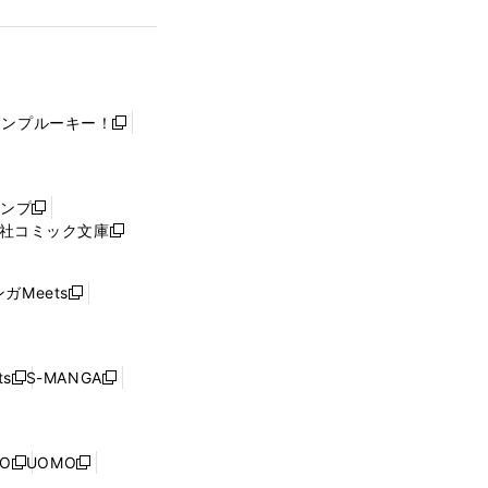
ャンプルーキー！
新
し
い
ウ
ャンプ
新
ィ
社コミック文庫
し
新
ン
い
し
ド
ウ
い
ウ
ガMeets
新
ィ
ウ
で
し
ン
ィ
開
い
ド
ン
く
ウ
ウ
ド
s
S-MANGA
新
新
ィ
で
ウ
し
し
ン
開
で
い
い
ド
く
開
ウ
ウ
ウ
NO
UOMO
く
新
新
ィ
ィ
で