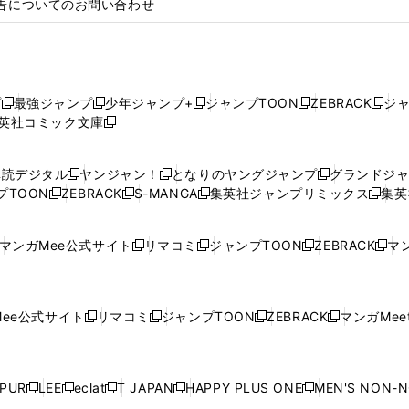
告についてのお問い合わせ
プ
最強ジャンプ
少年ジャンプ+
ジャンプTOON
ZEBRACK
ジ
新
新
新
新
新
英社コミック文庫
し
新
し
し
し
し
い
い
し
い
い
い
ウ
ウ
い
ウ
ウ
ウ
購読デジタル
ヤンジャン！
となりのヤングジャンプ
グランドジ
新
新
新
ィ
ィ
ウ
ィ
ィ
ィ
プTOON
ZEBRACK
S-MANGA
集英社ジャンプリミックス
集英
新
し
新
し
新
し
新
ン
ン
ィ
ン
ン
ン
し
い
し
い
し
い
し
ド
ド
ン
ド
ド
ド
い
ウ
い
ウ
い
ウ
い
ウ
ウ
ド
ウ
ウ
ウ
マンガMee公式サイト
リマコミ
ジャンプTOON
ZEBRACK
マン
新
新
新
新
ウ
ィ
ウ
ィ
ウ
ィ
ウ
で
で
ウ
で
で
で
し
し
し
し
し
ィ
ン
ィ
ン
ィ
ン
ィ
開
開
で
開
開
開
い
い
い
い
い
ン
ド
ン
ド
ン
ド
ン
く
く
開
く
く
く
ウ
ウ
ウ
ウ
ウ
ド
ウ
ド
ウ
ド
ウ
ド
ee公式サイト
リマコミ
ジャンプTOON
ZEBRACK
マンガMeet
く
新
新
新
新
ィ
ィ
ィ
ィ
ィ
ウ
で
ウ
で
ウ
で
ウ
し
し
し
し
ン
ン
ン
ン
ン
で
開
で
開
で
開
で
い
い
い
い
ド
ド
ド
ド
ド
開
く
開
く
開
く
開
ウ
ウ
ウ
ウ
ウ
ウ
ウ
ウ
ウ
PUR
LEE
eclat
T JAPAN
HAPPY PLUS ONE
MEN'S NON-
く
く
く
く
新
新
新
新
新
ィ
ィ
ィ
ィ
で
で
で
で
で