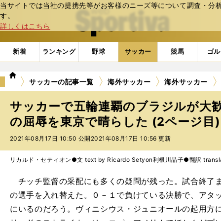
当サイトでは当社の提携先等がお客様のニーズ等について調査・分析し
web Sportiva (webスポルティーバ)
す。
詳しくはこちら
新着
ランキング
野球
サッカー
競馬
ゴル
we
サッカーの記事一覧
海外サッカー
海外サッカー
b
ス
サッカーで五輪連覇のブラジルが大
ポ
ル
の屈辱を東京で晴らした (2ページ目)
テ
2021年08月17日 10:50 公開
2021年08月17日 10:56 更新
ィ
ー
バ
リカルド・セティオン●文 text by Ricardo Setyon
利根川晶子●翻訳 translati
チッチ監督の采配にも多くの疑問が残った。試合終了まで
の選手を入れ替えた。０－１で負けている決勝で、アタ
にいるのだろう。ヴィニシウス・ジュニオールの起用方