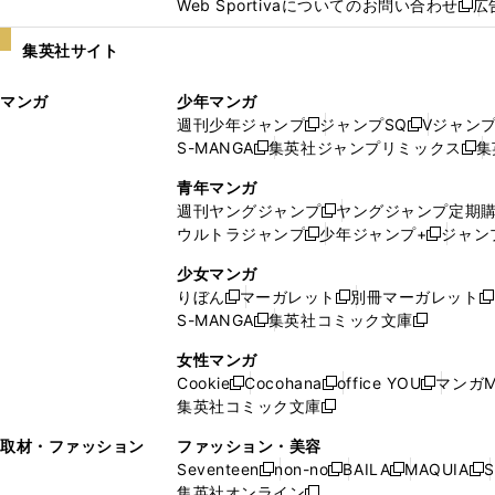
Web Sportivaについてのお問い合わせ
広
し
新
い
し
集英社サイト
ウ
い
ィ
ウ
マンガ
少年マンガ
ン
ィ
週刊少年ジャンプ
ジャンプSQ
Vジャン
ド
ン
新
新
S-MANGA
集英社ジャンプリミックス
集
ウ
ド
新
し
し
新
で
ウ
し
い
い
し
青年マンガ
開
で
い
ウ
ウ
い
週刊ヤングジャンプ
ヤングジャンプ定期
新
く
開
ウ
ィ
ィ
ウ
ウルトラジャンプ
少年ジャンプ+
ジャン
新
し
新
く
ィ
ン
ン
ィ
し
い
し
ン
ド
ド
ン
少女マンガ
い
ウ
い
ド
ウ
ウ
ド
りぼん
マーガレット
別冊マーガレット
新
新
新
ウ
ィ
ウ
ウ
で
で
ウ
S-MANGA
集英社コミック文庫
し
新
し
新
ィ
ン
ィ
で
開
開
で
い
し
い
し
ン
ド
ン
女性マンガ
開
く
く
開
ウ
い
ウ
い
ド
ウ
ド
Cookie
Cocohana
office YOU
マンガM
く
く
新
新
新
ィ
ウ
ィ
ウ
ウ
で
ウ
集英社コミック文庫
し
新
し
し
ン
ィ
ン
ィ
で
開
で
い
し
い
い
ド
ン
ド
ン
取材・ファッション
ファッション・美容
開
く
開
ウ
い
ウ
ウ
ウ
ド
ウ
ド
Seventeen
non-no
BAILA
MAQUIA
S
く
く
新
新
新
新
ィ
ウ
ィ
ィ
で
ウ
で
ウ
集英社オンライン