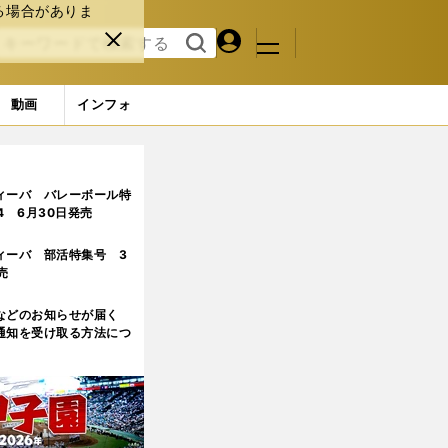
る場合がありま
マイペ
閉じ
検索
メニュ
ー
る
す
ジ
る
動画
インフォ
を東京で晴らした
2ページ目
ィーバ バレーボール特
.4 6月30日発売
ィーバ 部活特集号 3
売
などのお知らせが届く
通知を受け取る方法につ