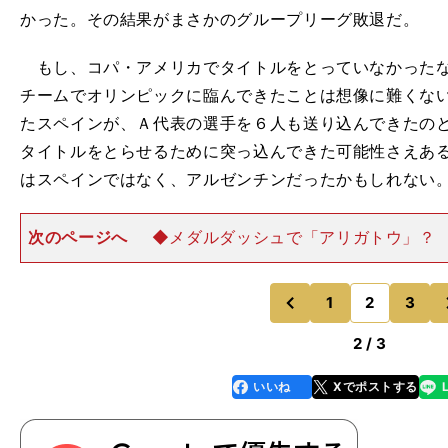
かった。その結果がまさかのグループリーグ敗退だ。
もし、コパ・アメリカでタイトルをとっていなかったな
チームでオリンピックに臨んできたことは想像に難くな
たスペインが、Ａ代表の選手を６人も送り込んできたの
タイトルをとらせるために突っ込んできた可能性さえあ
はスペインではなく、アルゼンチンだったかもしれない
次のページへ
◆メダルダッシュで「アリガトウ」？
京五輪をこう見ていた もちろん、ブラジルは簡単に決
いたわけではなかった。グループステージでは、因縁の
シャルリソンのハットト
1
2
3
のページへ
のページへ
前
2 / 3
いいね
Xでポストする
line
faceboo
x
k