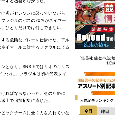
レーする機会がなかった。
け皆がセレソンに怒っていながら、
ブラジルのパスの70％がネイマー
る。ひとりだけでは何もできない。
する危険なプレーを仕掛けた。アル
はネイマールに対するファウルによる
ンとなり、SNS上ではリオのキリス
メッシに、ブラジルは初の代表タイ
。
ければならなかった。そのために、
み返上で追加招集に応じた。
人気記事ランキング
今日
昨日
ピックチームに全く力を入れていな