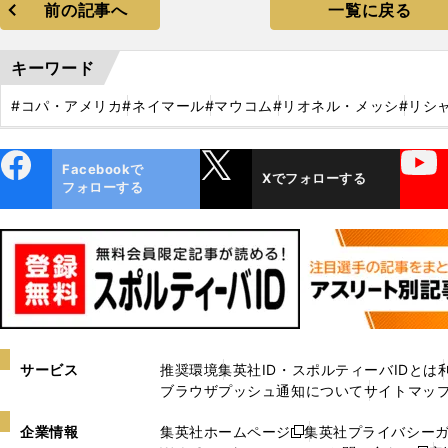
前の記事へ
一覧に戻る
キーワード
#コパ・アメリカ
#ネイマール
#マウコム
#リオネル・メッシ
#リシ
ebo
X
YouTube
Facebookで
Xでフォローする
ok
フォローする
サービス
推奨環境
集英社ID・スポルティーバIDとは
ブラウザプッシュ通知について
サイトマッ
企業情報
集英社ホームページ
集英社プライバシー
新