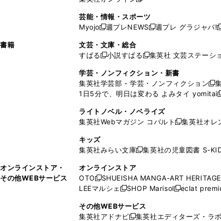
し
新
し
し
し
ン
ィ
ン
ン
開
で
開
で
い
し
い
い
い
ド
ン
ド
ド
芸能・情報・スポーツ
く
開
く
開
ウ
い
ウ
ウ
ウ
ウ
ド
ウ
ウ
Myojo
週プレNEWS
週プレ グラジャパ!
く
く
新
新
新
ィ
ウ
ィ
ィ
ィ
で
ウ
で
で
し
し
ン
ィ
ン
ン
ン
書籍
文芸・文庫・総合
開
で
開
開
い
い
ド
ン
ド
ド
ド
すばる
小説すばる
集英社 文芸ステーシ
く
開
く
く
新
新
ウ
ウ
ウ
ド
ウ
ウ
ウ
く
し
し
ィ
ィ
学芸・ノンフィクション・新書
で
ウ
で
で
で
い
い
ン
ン
集英社学芸部 - 学芸・ノンフィクション
開
で
開
開
開
新
ウ
ウ
ド
ド
1日5分で、明日は変わる よみタイ yomitai
く
開
く
く
く
し
新
ィ
ィ
ウ
ウ
く
い
ン
ン
ライトノベル・ノベライズ
で
で
ウ
ド
ド
集英社Webマガジン コバルト
集英社オレ
開
開
新
ィ
ウ
ウ
く
く
し
ン
キッズ
で
で
い
ド
集英社みらい文庫
集英社の児童図書 S-KID
開
開
新
ウ
ウ
く
く
し
ィ
オンラインストア・
オンラインストア
で
い
ン
その他WEBサービス
OTO
SHUEISHA MANGA-ART HERITAGE
開
新
ウ
ド
LEEマルシェ
SHOP Marisol
eclat prem
く
し
新
新
ィ
ウ
い
し
し
ン
その他WEBサービス
で
ウ
い
い
ド
集英社アドナビ
集英社エディターズ・ラ
開
新