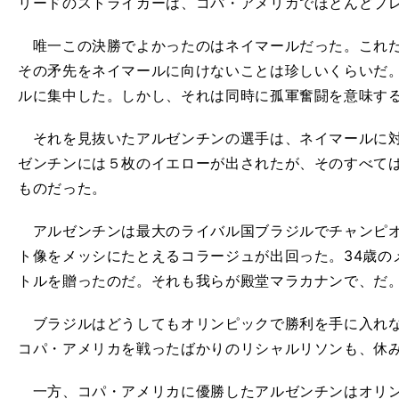
リードのストライカーは、コパ・アメリカでほとんどプ
唯一この決勝でよかったのはネイマールだった。これだ
その矛先をネイマールに向けないことは珍しいくらいだ。
ルに集中した。しかし、それは同時に孤軍奮闘を意味す
それを見抜いたアルゼンチンの選手は、ネイマールに対
ゼンチンには５枚のイエローが出されたが、そのすべて
ものだった。
アルゼンチンは最大のライバル国ブラジルでチャンピオ
ト像をメッシにたとえるコラージュが出回った。34歳の
トルを贈ったのだ。それも我らが殿堂マラカナンで、だ
ブラジルはどうしてもオリンピックで勝利を手に入れな
コパ・アメリカを戦ったばかりのリシャルリソンも、休
一方、コパ・アメリカに優勝したアルゼンチンはオリン