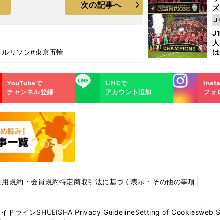
次の記事へ
ズ
J
を
J
人
ャルリソン
#東京五輪
は
に
と
Instagra
LINE
YouTubeで
LINEで
Inst
m
チャンネル登録
アカウント追加
フォ
利用規約・会員規約
特定商取引法に基づく表示・その他の事項
プ
ガイドライン
SHUEISHA Privacy Guideline
Setting of Cookies
web 