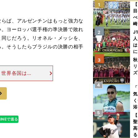
【
1
目
べ
らば、アルゼンチンはもっと強力な
崎
い。ヨーロッパ選手権の準決勝で敗れ
「
J
2
て
と同じだろう。リオネル・メッシを、
人
は
る。そうしたらブラジルの決勝の相手
に
。
と
秋
3
リ
 世界各国は東
ズ
勝までたどり着
4
を
ドイツ相手にリ
「
次
気
く
浴
5
太
【
LINEで送る
ァ
聖
高
る