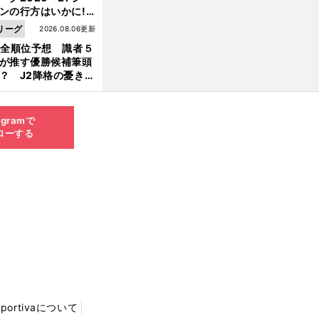
ンの行方はいかに!?
５人の識者が全順位
リーグ
2026.08.06更新
大胆予想
1全順位予想 識者５
が推す優勝候補筆頭
？ J2降格の憂き目
遭いそうな３クラブ
は？
agramで
ローする
Sportivaについて