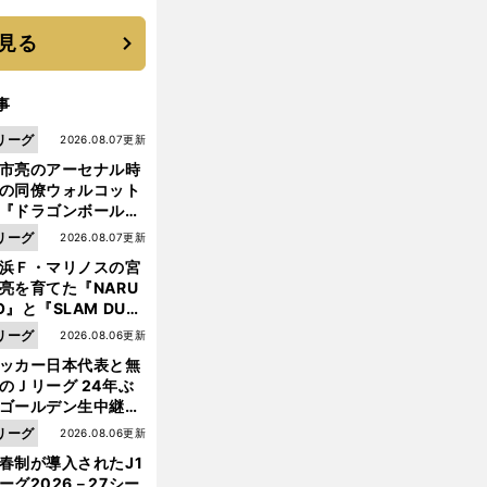
 それでもプロではな
大学進学を選ぶ理由
見る
事
リーグ
2026.08.07更新
市亮のアーセナル時
の同僚ウォルコット
『ドラゴンボール』
大好き ポドルスキは
リーグ
2026.08.07更新
向小次郎に憧れてい
浜Ｆ・マリノスの宮
亮を育てた『NARU
O』と『SLAM DUN
』 中京大中京の同
前
リーグ
2026.08.06更新
へ
生・木原龍一は"ジ
ッカー日本代表と無
ンプ係"だった
のＪリーグ 24年ぶ
ゴールデン生中継の
幕戦でヘタな試合は
リーグ
2026.08.06更新
せられない
春制が導入されたJ1
ーグ2026－27シー