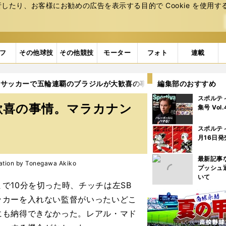
たり、お客様にお勧めの広告を表⽰する⽬的で Cookie を使⽤す
フ
その他球技
その他競技
モーター
フォト
連載
サッカーで五輪連覇のブラジルが大歓喜の事情。マラカナンの屈辱
編集部のおすすめ
スポルテ
歓喜の事情。マラカナン
集号 Vol
スポルテ
月16日発
最新記事
on by Tonegawa Akiko
プッシュ
いて
10分を切った時、チッチは左SB
ッカーを入れない監督がいったいどこ
にも納得できなかった。レアル・マド