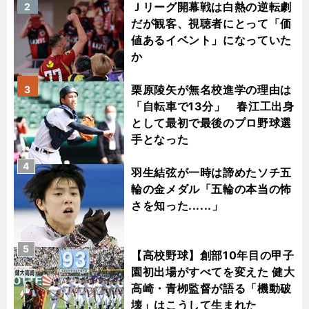
Ｊリーグ開幕戦は白熱の逆転劇
2
だが観客、視聴者にとって「価
値あるイベント」になっていた
か
栗原陵矢が無名校進学の理由は
3
「自転車で13分」 春江工出身
として最初で最後のプロ野球選
手となった
4
羽生結弦が一時は諦めたソチ五
輪の金メダル「五輪の本当の怖
さを知った......」
5
【高校野球】創部10年目の甲子
園初出場がすべてを変えた 健大
高崎・青栁監督が語る「機動破
壊」はこうして生まれた