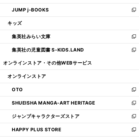
ウ
ン
ウ
し
JUMP j-BOOKS
で
ド
ィ
い
新
開
ウ
ン
ウ
し
キッズ
く
で
ド
ィ
い
開
ウ
ン
ウ
集英社みらい文庫
く
で
ド
ィ
新
開
ウ
ン
し
集英社の児童図書 S-KIDS.LAND
く
で
ド
い
新
開
ウ
ウ
し
オンラインストア・
その他WEBサービス
く
で
ィ
い
開
ン
ウ
オンラインストア
く
ド
ィ
ウ
ン
OTO
で
ド
新
開
ウ
し
SHUEISHA MANGA-ART HERITAGE
く
で
い
新
開
ウ
し
ジャンプキャラクターズストア
く
ィ
い
新
ン
ウ
し
HAPPY PLUS STORE
ド
ィ
い
新
ウ
ン
ウ
し