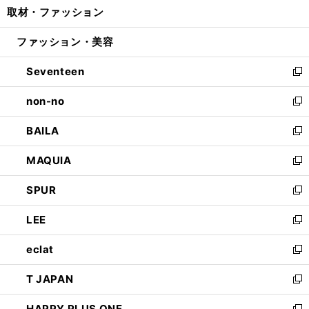
取材・ファッション
く
で
ド
ィ
い
開
ウ
ン
ウ
ファッション・美容
く
で
ド
ィ
開
ウ
ン
Seventeen
く
で
ド
新
開
ウ
し
non-no
く
で
い
新
開
ウ
し
BAILA
く
ィ
い
新
ン
ウ
し
MAQUIA
ド
ィ
い
新
ウ
ン
ウ
し
SPUR
で
ド
ィ
い
新
開
ウ
ン
ウ
し
LEE
く
で
ド
ィ
い
新
開
ウ
ン
ウ
し
eclat
く
で
ド
ィ
い
新
開
ウ
ン
ウ
し
T JAPAN
く
で
ド
ィ
い
新
開
ウ
ン
ウ
し
HAPPY PLUS ONE
く
で