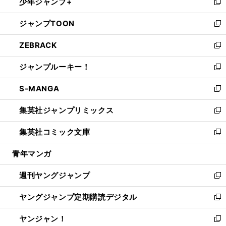
少年ジャンプ+
で
ド
ィ
い
新
開
ウ
ン
ウ
し
ジャンプTOON
く
で
ド
ィ
い
新
開
ウ
ン
ウ
し
ZEBRACK
く
で
ド
ィ
い
新
開
ウ
ン
ウ
し
ジャンプルーキー！
く
で
ド
ィ
い
新
開
ウ
ン
ウ
し
S-MANGA
く
で
ド
ィ
い
新
開
ウ
ン
ウ
し
集英社ジャンプリミックス
く
で
ド
ィ
い
新
開
ウ
ン
ウ
し
集英社コミック文庫
く
で
ド
ィ
い
新
開
ウ
ン
ウ
し
青年マンガ
く
で
ド
ィ
い
開
ウ
ン
ウ
週刊ヤングジャンプ
く
で
ド
ィ
新
開
ウ
ン
し
ヤングジャンプ定期購読デジタル
く
で
ド
い
新
開
ウ
ウ
し
ヤンジャン！
く
で
ィ
い
新