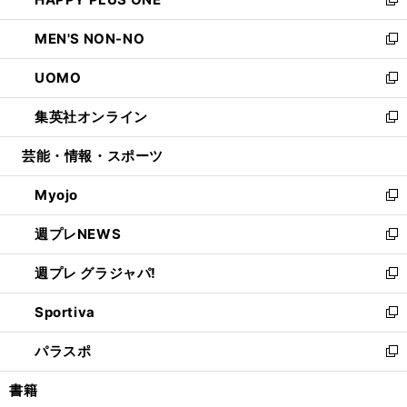
ド
ィ
い
新
開
ウ
ン
ウ
し
MEN'S NON-NO
く
で
ド
ィ
い
新
開
ウ
ン
ウ
し
UOMO
く
で
ド
ィ
い
新
開
ウ
ン
ウ
し
集英社オンライン
く
で
ド
ィ
い
新
開
ウ
ン
ウ
し
芸能・情報・スポーツ
く
で
ド
ィ
い
開
ウ
ン
ウ
Myojo
く
で
ド
ィ
新
開
ウ
ン
し
週プレNEWS
く
で
ド
い
新
開
ウ
ウ
し
週プレ グラジャパ!
く
で
ィ
い
新
開
ン
ウ
し
Sportiva
く
ド
ィ
い
新
ウ
ン
ウ
し
パラスポ
で
ド
ィ
い
新
開
ウ
ン
ウ
し
書籍
く
で
ド
ィ
い