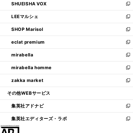
SHUEISHA VOX
で
ド
ィ
い
新
開
ウ
ン
ウ
し
LEEマルシェ
く
で
ド
ィ
い
新
開
ウ
ン
ウ
し
SHOP Marisol
く
で
ド
ィ
い
新
開
ウ
ン
ウ
し
eclat premium
く
で
ド
ィ
い
新
開
ウ
ン
ウ
し
mirabella
く
で
ド
ィ
い
新
開
ウ
ン
ウ
し
mirabella homme
く
で
ド
ィ
い
新
開
ウ
ン
ウ
し
zakka market
く
で
ド
ィ
い
新
開
ウ
ン
ウ
し
その他WEBサービス
く
で
ド
ィ
い
開
ウ
ン
ウ
集英社アドナビ
く
で
ド
ィ
新
開
ウ
ン
し
集英社エディターズ・ラボ
く
で
ド
い
新
開
ウ
ウ
し
く
で
ィ
い