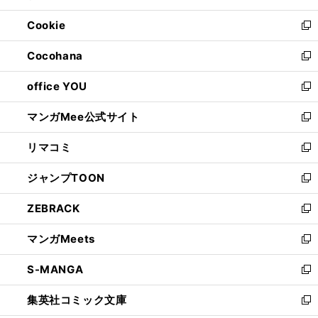
開
ウ
ン
ウ
Cookie
く
で
ド
ィ
新
開
ウ
ン
し
Cocohana
く
で
ド
い
新
開
ウ
ウ
し
office YOU
く
で
ィ
い
新
開
ン
ウ
し
マンガMee公式サイト
く
ド
ィ
い
新
ウ
ン
ウ
し
リマコミ
で
ド
ィ
い
新
開
ウ
ン
ウ
し
ジャンプTOON
く
で
ド
ィ
い
新
開
ウ
ン
ウ
し
ZEBRACK
く
で
ド
ィ
い
新
開
ウ
ン
ウ
し
マンガMeets
く
で
ド
ィ
い
新
開
ウ
ン
ウ
し
S-MANGA
く
で
ド
ィ
い
新
開
ウ
ン
ウ
し
集英社コミック文庫
く
で
ド
ィ
い
新
開
ウ
ン
ウ
し