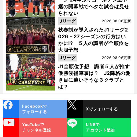
継の開幕戦でヘタな試合は見せ
られない
Jリーグ
2026.08.06更新
秋春制が導入されたJ1リーグ2
026－27シーズンの行方はい
かに!? ５人の識者が全順位を
大胆予想
Jリーグ
2026.08.06更新
J1全順位予想 識者５人が推す
優勝候補筆頭は？ J2降格の憂
き目に遭いそうな３クラブと
は？
cebo
X
Facebookで
Xでフォローする
ok
フォローする
uTube
LINE
YouTubeで
LINEで
チャンネル登録
アカウント追加