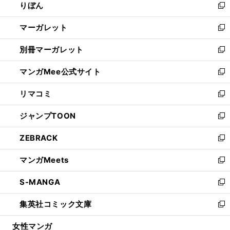
りぼん
く
で
ド
ィ
新
開
ウ
ン
し
マーガレット
く
で
ド
い
新
開
ウ
ウ
し
別冊マーガレット
く
で
ィ
い
新
開
ン
ウ
し
マンガMee公式サイト
く
ド
ィ
い
新
ウ
ン
ウ
し
リマコミ
で
ド
ィ
い
新
開
ウ
ン
ウ
し
ジャンプTOON
く
で
ド
ィ
い
新
開
ウ
ン
ウ
し
ZEBRACK
く
で
ド
ィ
い
新
開
ウ
ン
ウ
し
マンガMeets
く
で
ド
ィ
い
新
開
ウ
ン
ウ
し
S-MANGA
く
で
ド
ィ
い
新
開
ウ
ン
ウ
し
集英社コミック文庫
く
で
ド
ィ
い
新
開
ウ
ン
ウ
し
女性マンガ
く
で
ド
ィ
い