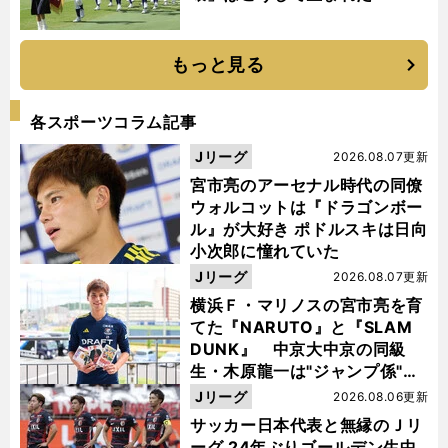
もっと見る
各スポーツコラム記事
Jリーグ
2026.08.07更新
宮市亮のアーセナル時代の同僚
ウォルコットは『ドラゴンボー
ル』が大好き ポドルスキは日向
小次郎に憧れていた
Jリーグ
2026.08.07更新
横浜Ｆ・マリノスの宮市亮を育
てた『NARUTO』と『SLAM
DUNK』 中京大中京の同級
生・木原龍一は"ジャンプ係"だ
った
Jリーグ
2026.08.06更新
サッカー日本代表と無縁のＪリ
ーグ 24年ぶりゴールデン生中