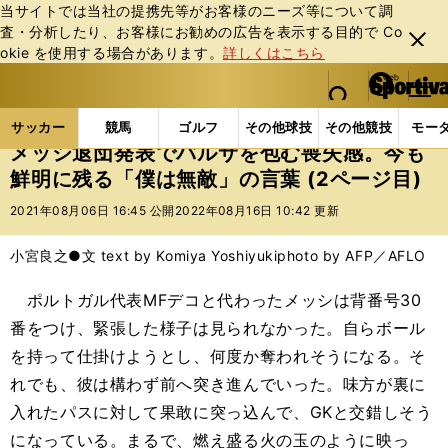
当サイトでは当社の提携先等がお客様のニーズ等について調
査・分析したり、お客様にお勧めの広告を表⽰する⽬的で Co
閉じ
okie を使⽤する場合があります。
詳しくはこちら
る
マイペ
web Sportiva (webスポルティーバ)
検索
メニュ
we
ー
サッカーの記事一覧
海外サッカー
海外サッカー
b
ジ
サッカー
競馬
ゴルフ
その他球技
その他競技
モー
ス
メッシ退団発表でバルサを包む喪失感。今も
ポ
鮮明に残る「僕は無敵」の言葉 (2ページ目)
ル
テ
2021年08月06日 16:45 公開
2022年08月16日 10:42 更新
ィ
ー
小宮良之●文 text by Komiya Yoshiyuki
photo by AFP／AFLO
バ
ポルトガル代表MFデコと代わったメッシは背番号30
番をつけ、緊張した様子は見られなかった。自らボール
を持って仕掛けようとし、何度か奪われそうになる。そ
れでも、彼は構わず前へ突き進んでいった。味方が裏に
入れたパスに対して果敢に突っ込んで、GKと交錯しそう
になっている。まるで、燃え盛る火の玉のように映っ