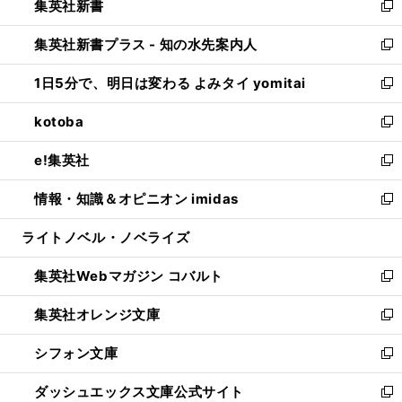
集英社新書
く
で
ィ
い
新
開
ン
ウ
し
集英社新書プラス - 知の水先案内人
く
ド
ィ
い
新
ウ
ン
ウ
し
1日5分で、明日は変わる よみタイ yomitai
で
ド
ィ
い
新
開
ウ
ン
ウ
し
kotoba
く
で
ド
ィ
い
新
開
ウ
ン
ウ
し
e!集英社
く
で
ド
ィ
い
新
開
ウ
ン
ウ
し
情報・知識＆オピニオン imidas
く
で
ド
ィ
い
新
開
ウ
ン
ウ
し
ライトノベル・ノベライズ
く
で
ド
ィ
い
開
ウ
ン
ウ
集英社Webマガジン コバルト
く
で
ド
ィ
新
開
ウ
ン
し
集英社オレンジ文庫
く
で
ド
い
新
開
ウ
ウ
し
シフォン文庫
く
で
ィ
い
新
開
ン
ウ
し
ダッシュエックス文庫公式サイト
く
ド
ィ
い
新