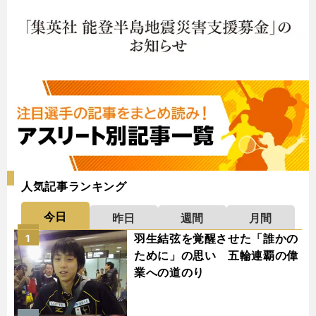
人気記事ランキング
今日
昨日
週間
月間
羽生結弦を覚醒させた「誰かの
1
ために」の思い 五輪連覇の偉
業への道のり