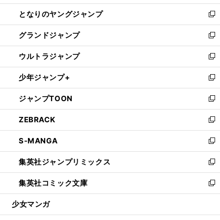
開
ン
ウ
し
となりのヤングジャンプ
く
ド
ィ
い
新
ウ
ン
ウ
し
グランドジャンプ
で
ド
ィ
い
新
開
ウ
ン
ウ
し
ウルトラジャンプ
く
で
ド
ィ
い
新
開
ウ
ン
ウ
し
少年ジャンプ+
く
で
ド
ィ
い
新
開
ウ
ン
ウ
し
ジャンプTOON
く
で
ド
ィ
い
新
開
ウ
ン
ウ
し
ZEBRACK
く
で
ド
ィ
い
新
開
ウ
ン
ウ
し
S-MANGA
く
で
ド
ィ
い
新
開
ウ
ン
ウ
し
集英社ジャンプリミックス
く
で
ド
ィ
い
新
開
ウ
ン
ウ
し
集英社コミック文庫
く
で
ド
ィ
い
新
開
ウ
ン
ウ
し
少女マンガ
く
で
ド
ィ
い
開
ウ
ン
ウ