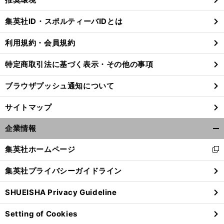
閉
じ
集英社ID・スポルティーバIDとは
る
利用規約・会員規約
前
特定商取引法に基づく表示・その他の事項
へ
ブラウザプッシュ通知について
サイトマップ
企業情報
開
く/
集英社ホームページ
新
閉
し
じ
集英社プライバシーガイドライン
い
る
ウ
SHUEISHA Privacy Guideline
ィ
ン
Setting of Cookies
ド