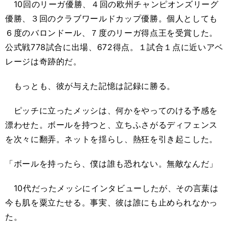
10回のリーガ優勝、４回の欧州チャンピオンズリーグ
優勝、３回のクラブワールドカップ優勝。個人としても
６度のバロンドール、７度のリーガ得点王を受賞した。
公式戦778試合に出場、672得点。１試合１点に近いアベ
レージは奇跡的だ。
もっとも、彼が与えた記憶は記録に勝る。
ピッチに立ったメッシは、何かをやってのける予感を
漂わせた。ボールを持つと、立ちふさがるディフェンス
を次々に翻弄。ネットを揺らし、熱狂を引き起こした。
「ボールを持ったら、僕は誰も恐れない。無敵なんだ」
10代だったメッシにインタビューしたが、その言葉は
今も肌を粟立たせる。事実、彼は誰にも止められなかっ
た。