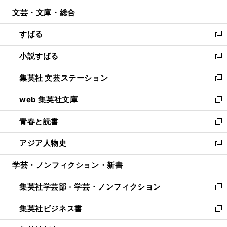
開
ウ
ン
ウ
文芸・文庫・総合
く
で
ド
ィ
開
ウ
ン
すばる
く
で
ド
新
開
ウ
し
小説すばる
く
で
い
新
開
ウ
し
集英社 文芸ステーション
く
ィ
い
新
ン
ウ
し
web 集英社文庫
ド
ィ
い
新
ウ
ン
ウ
し
青春と読書
で
ド
ィ
い
新
開
ウ
ン
ウ
し
アジア人物史
く
で
ド
ィ
い
新
開
ウ
ン
ウ
し
学芸・ノンフィクション・新書
く
で
ド
ィ
い
開
ウ
ン
ウ
集英社学芸部 - 学芸・ノンフィクション
く
で
ド
ィ
新
開
ウ
ン
し
集英社ビジネス書
く
で
ド
い
新
開
ウ
ウ
し