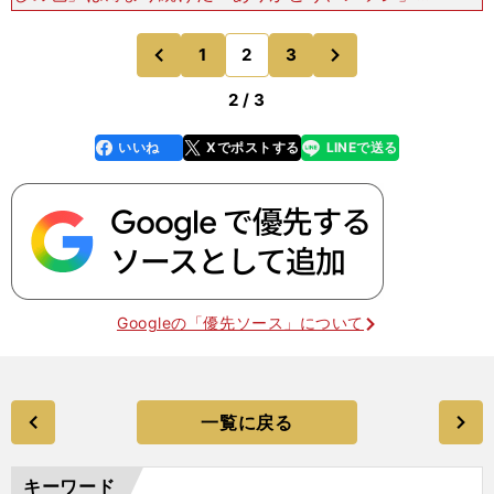
それは多くの人の気持ちだが、クラブマネジメント
としては美談にすべきではないだろう。そもそも、
次
1
2
3
のページへ
のページへ
ここ数年のバ
前
2 / 3
いいね
Xでポストする
LINEで送る
line
faceboo
x
k
Googleの「優先ソース」について
一覧に戻る
キーワード