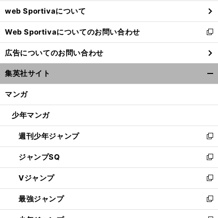
ウ
web Sportivaについて
で
開
Web Sportivaについてのお問い合わせ
く
新
し
広告についてのお問い合わせ
い
ウ
集英社サイト
ィ
開
ン
く/
マンガ
ド
閉
ウ
じ
少年マンガ
で
る
開
週刊少年ジャンプ
く
新
し
ジャンプSQ
い
新
ウ
し
Vジャンプ
ィ
い
新
ン
ウ
し
最強ジャンプ
ド
ィ
い
新
ウ
ン
ウ
し