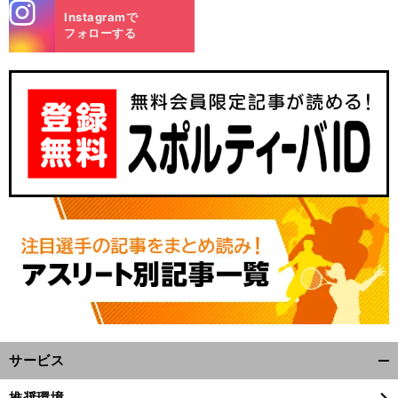
stagra
Instagramで
m
フォローする
サービス
開
く/
推奨環境