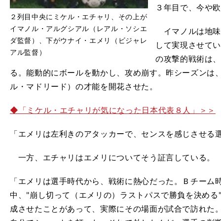
３年目で、今や
２列目中央にミケル・エチャリ、その上が
イマノル・アルグシアル（レアル・ソシエ
イマノルは地味
ダ監督）、下がウナイ・エメリ（ビジャレ
して実現させて
アル監督）
の攻撃的戦術は
る。能動的にボールを動かし、攻め崩す。昨シーズンは
ル・マドリード）の才能を開花させた。
◆「ミケル・エチャリが気になった日本代表８人」＞＞
「エメリは左利きのアタッカーで、センスを感じさせる
一方、エチャリはエメリについてそう証言している。
「エメリは選手時代から、戦術に熱心だった。Ｂチーム
中、"崩し切って（エメリの）ラストパスで勝負を決める
成させたことがあって、実際にその場面が試合で訪れた