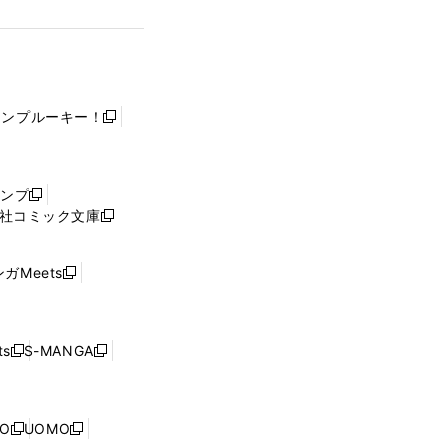
ャンプルーキー！
新
し
い
ウ
ャンプ
新
ィ
社コミック文庫
し
新
ン
い
し
ド
ウ
い
ウ
ガMeets
新
ィ
ウ
で
し
ン
ィ
開
い
ド
ン
く
ウ
ウ
ド
s
S-MANGA
新
新
ィ
で
ウ
し
し
ン
開
で
い
い
ド
く
開
ウ
ウ
ウ
NO
UOMO
く
新
新
ィ
ィ
で