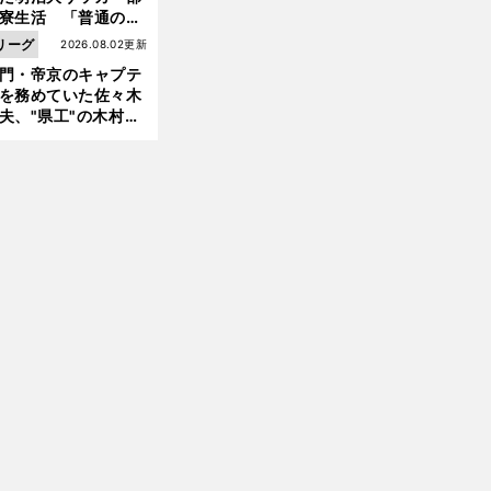
寮生活 「普通のヤ
とは違う」木村和司
リーグ
2026.08.02更新
起こした伝説の"事
門・帝京のキャプテ
"
前
へ
を務めていた佐々木
夫、"県工"の木村和
の第一印象は「ツッ
ったヤツだな」