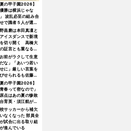
夏の甲子園2026】
優勝は横浜じゃな
」 波乱必至の組み合
せで識者５人が選ん
優勝校はここだ！
野昌磨は本田真凜と
アイスダンスで新境
を切り開く 高橋大
の証言とも重なる課
と楽しさ
お前がラクして生意
だな」「あいつ若い
せに」厳しい言葉を
びせられるも佐藤慎
郎が貫いた誇りとフ
夏の甲子園2026】
ンへの思い
青春って密なので」
原点はあの夏の惨敗
台育英・須江航が明
す"日本一1000日計
校サッカーから補欠
"のすべて
いなくなった 部員全
が試合に出る取り組
が進んでいる