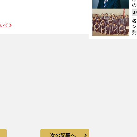
の
ツ
J
が
名
件
ついて
ン
則
司
パ
次の記事へ