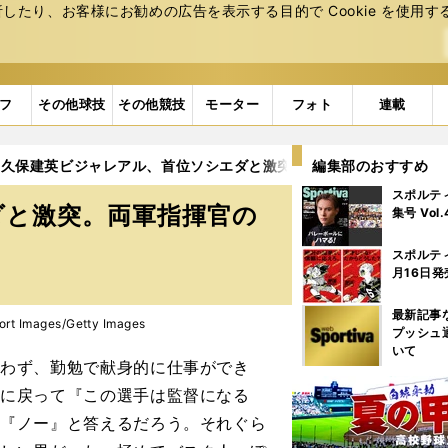
たり、お客様にお勧めの広告を表⽰する⽬的で Cookie を使⽤す
フ
その他球技
その他競技
モーター
フォト
連載
久保建英ビジャレアル、首位ソシエダと激突。両軍指揮官の数奇な
編集部のおすすめ
スポルテ
ダと激突。両軍指揮官の
集号 Vol
スポルテ
月16日発
最新記事
ort Images/Getty Images
プッシュ
いて
失わず、勤勉で献身的に仕事ができ
去に戻って『この選手は監督になる
ら『ノー』と答えるだろう。それぐら