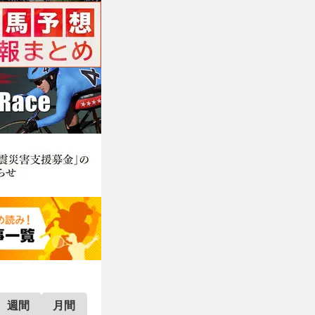
週間
月間