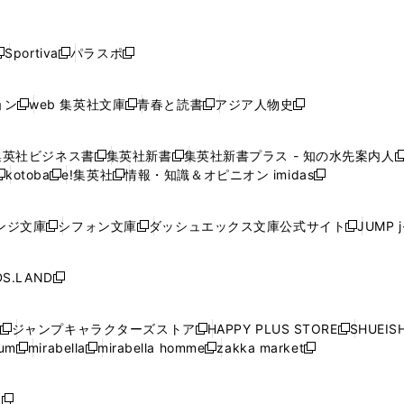
し
し
し
し
し
ン
ン
ン
ン
開
開
開
開
開
い
い
い
い
い
ド
ド
ド
ド
く
く
く
く
く
ウ
ウ
ウ
ウ
ウ
ウ
ウ
ウ
ウ
Sportiva
パラスポ
新
新
ィ
ィ
ィ
ィ
ィ
で
で
で
で
し
し
し
ン
ン
ン
ン
ン
開
開
開
開
い
い
い
ド
ド
ド
ド
ド
ョン
web 集英社文庫
青春と読書
アジア人物史
く
く
く
く
新
新
新
新
ウ
ウ
ウ
ウ
ウ
ウ
ウ
ウ
し
し
し
し
ィ
ィ
ィ
で
で
で
で
で
い
い
い
い
ン
ン
ン
集英社ビジネス書
集英社新書
集英社新書プラス - 知の水先案内人
開
開
開
開
開
新
新
新
ウ
ウ
ウ
ウ
ド
ド
ド
kotoba
e!集英社
情報・知識＆オピニオン imidas
く
く
く
く
く
新
し
新
し
新
ィ
ィ
ィ
ィ
ウ
ウ
ウ
し
し
い
し
い
し
ン
ン
ン
ン
で
で
で
い
い
ウ
い
ウ
い
ド
ド
ド
ド
ンジ文庫
シフォン文庫
ダッシュエックス文庫公式サイト
JUMP 
開
開
開
新
新
新
ウ
ウ
ィ
ウ
ィ
ウ
ウ
ウ
ウ
ウ
く
く
く
し
し
し
ィ
ィ
ン
ィ
ン
ィ
で
で
で
で
い
い
い
ン
ン
ド
ン
ド
ン
S.LAND
開
開
開
開
新
ウ
ウ
ウ
ド
ド
ウ
ド
ウ
ド
く
く
く
く
し
ィ
ィ
ィ
ウ
ウ
で
ウ
で
ウ
い
ン
ン
ン
ジャンプキャラクターズストア
HAPPY PLUS STORE
SHUEIS
で
で
開
で
開
で
新
新
新
ウ
ド
ド
ド
ium
mirabella
mirabella homme
zakka market
開
開
く
開
く
開
し
新
新
新
し
新
し
ィ
ウ
ウ
ウ
く
く
く
く
い
し
し
い
し
し
い
ン
で
で
で
ウ
い
い
ウ
い
い
ウ
ド
ボ
開
開
開
新