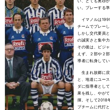
い、とても奥ゆ
い。プレーする
イマノルは199
チームでプレー
しかし交代要員
の誠実さと集中
その後は、ビジ
えず、２部や２
導者に転身して
生まれ故郷に戻
と、地道にユー
ダに指導者とし
果を残し、やが
揮。そして201
プチームに代打