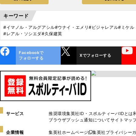
キーワード
#イマノル・アルグアシル
#ウナイ・エメリ
#ビジャレアル
#ミケル
#レアル・ソシエダ
#久保建英
ebo
X
YouTube
Facebookで
Xでフォローする
ok
フォローする
サービス
推奨環境
集英社ID・スポルティーバIDとは
ブラウザプッシュ通知について
サイトマッ
企業情報
集英社ホームページ
集英社プライバシー
新