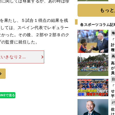
断に関しては尊重するが、あの時は珍
もっと
ーを果たし、５試合１得点の結果を残
各スポーツコラム記
としては、スペイン代表でレギュラー
海
なかった。その後、２部や２部Ｂのク
「
ブの監督に就任した。
計
種
ィ
はいきなり２部
高
起
のアルメリアを
高
使。その後はバ
が
次
員
み
日
「
せ
LINEで送る
平
2
J
プ
佐
べ
け