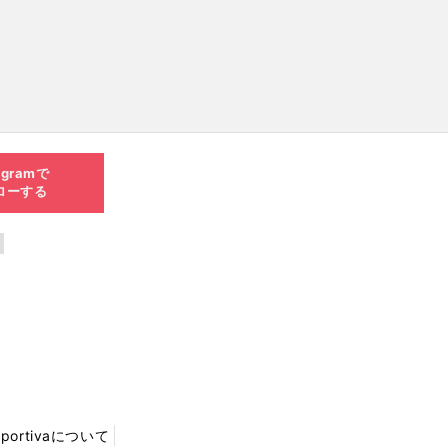
agramで
ローする
Sportivaについて