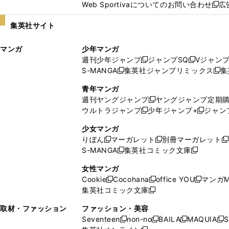
Web Sportivaについてのお問い合わせ
広
し
新
い
し
集英社サイト
ウ
い
ィ
ウ
マンガ
少年マンガ
ン
ィ
週刊少年ジャンプ
ジャンプSQ
Vジャン
ド
ン
新
新
S-MANGA
集英社ジャンプリミックス
集
ウ
ド
新
し
し
新
で
ウ
し
い
い
し
青年マンガ
開
で
い
ウ
ウ
い
週刊ヤングジャンプ
ヤングジャンプ定期
新
く
開
ウ
ィ
ィ
ウ
ウルトラジャンプ
少年ジャンプ+
ジャン
新
し
新
く
ィ
ン
ン
ィ
し
い
し
ン
ド
ド
ン
少女マンガ
い
ウ
い
ド
ウ
ウ
ド
りぼん
マーガレット
別冊マーガレット
新
新
新
ウ
ィ
ウ
ウ
で
で
ウ
S-MANGA
集英社コミック文庫
し
新
し
新
ィ
ン
ィ
で
開
開
で
い
し
い
し
ン
ド
ン
女性マンガ
開
く
く
開
ウ
い
ウ
い
ド
ウ
ド
Cookie
Cocohana
office YOU
マンガM
く
く
新
新
新
ィ
ウ
ィ
ウ
ウ
で
ウ
集英社コミック文庫
し
新
し
し
ン
ィ
ン
ィ
で
開
で
い
し
い
い
ド
ン
ド
ン
取材・ファッション
ファッション・美容
開
く
開
ウ
い
ウ
ウ
ウ
ド
ウ
ド
Seventeen
non-no
BAILA
MAQUIA
S
く
く
新
新
新
新
ィ
ウ
ィ
ィ
で
ウ
で
ウ