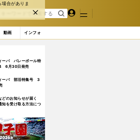
る場合がありま
マイペ
閉じ
検索
メニュ
ー
る
す
ジ
る
動画
インフォ
縁
2ページ目
ィーバ バレーボール特
.4 6月30日発売
ィーバ 部活特集号 3
売
などのお知らせが届く
通知を受け取る方法につ