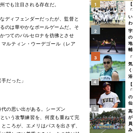
欧州でも注目される存在だ。
【
1
「
い
なディフェンダーだったが、監督と
わ
いるのは華やかなボールゲームだ。そ
だ
宇
2
、かつてのバルセロナを彷彿とさせ
の
、マルティン・ウーデゴール（レア
地
輔
題
「
3
気
く
浴
選手だった」
4
太
【
ァ
「
の
仙
時代の思い出がある。シーズン
5
か
高
画
"という攻撃練習を、何度も重ねて完
が
員
。ところが、エメリはパスを出さず、
み