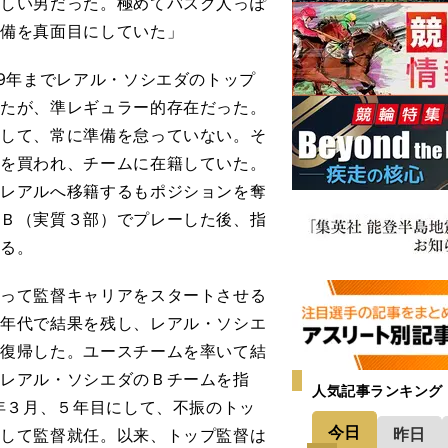
かしい男だった。極めてバスク人っぽ
準備を真面目にしていた」
9年までレアル・ソシエダのトップ
したが、準レギュラー的存在だった。
として、常に準備を怠っていない。そ
力を買われ、チームに在籍していた。
ャレアルへ移籍するもポジションを奪
部Ｂ（実質３部）でプレーした後、指
いる。
って監督キャリアをスタートさせる
ス年代で結果を残し、レアル・ソシエ
て復帰した。ユースチームを率いて結
てレアル・ソシエダのＢチームを指
人気記事ランキング
8年３月、５年目にして、不振のトッ
今日
昨日
として監督就任。以来、トップ監督は