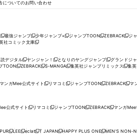
告についてのお問い合わせ
プ
最強ジャンプ
少年ジャンプ+
ジャンプTOON
ZEBRACK
ジ
新
新
新
新
新
英社コミック文庫
し
新
し
し
し
し
い
い
し
い
い
い
ウ
ウ
い
ウ
ウ
ウ
購読デジタル
ヤンジャン！
となりのヤングジャンプ
グランドジ
新
新
新
ィ
ィ
ウ
ィ
ィ
ィ
プTOON
ZEBRACK
S-MANGA
集英社ジャンプリミックス
集英
新
し
新
し
新
し
新
ン
ン
ィ
ン
ン
ン
し
い
し
い
し
い
し
ド
ド
ン
ド
ド
ド
い
ウ
い
ウ
い
ウ
い
ウ
ウ
ド
ウ
ウ
ウ
マンガMee公式サイト
リマコミ
ジャンプTOON
ZEBRACK
マン
新
新
新
新
ウ
ィ
ウ
ィ
ウ
ィ
ウ
で
で
ウ
で
で
で
し
し
し
し
し
ィ
ン
ィ
ン
ィ
ン
ィ
開
開
で
開
開
開
い
い
い
い
い
ン
ド
ン
ド
ン
ド
ン
く
く
開
く
く
く
ウ
ウ
ウ
ウ
ウ
ド
ウ
ド
ウ
ド
ウ
ド
ee公式サイト
リマコミ
ジャンプTOON
ZEBRACK
マンガMeet
く
新
新
新
新
ィ
ィ
ィ
ィ
ィ
ウ
で
ウ
で
ウ
で
ウ
し
し
し
し
ン
ン
ン
ン
ン
で
開
で
開
で
開
で
い
い
い
い
ド
ド
ド
ド
ド
開
く
開
く
開
く
開
ウ
ウ
ウ
ウ
ウ
ウ
ウ
ウ
ウ
PUR
LEE
eclat
T JAPAN
HAPPY PLUS ONE
MEN'S NON-
く
く
く
く
新
新
新
新
新
ィ
ィ
ィ
ィ
で
で
で
で
で