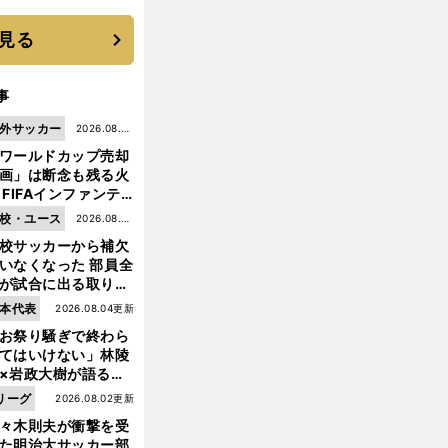
見る
事
外サッカー
2026.08.05
ワールドカップ売却
更新
画」は断念も残る火
 FIFAインファンテ
ーノ会長体制に何が
校・ユース
2026.08.05
きているのか
校サッカーから補欠
更新
いなくなった 部員全
が試合に出る取り組
が進んでいる
本代表
2026.08.04更新
お祭り騒ぎで終わら
てはいけない」林陵
×岩政大樹が語る、
030年ワールドカッ
リーグ
2026.08.02更新
へ日本が積み上げる
々木則夫が衝撃を受
きもの
た明治大サッカー部