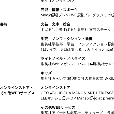
集英社オンライン
し
新
し
し
し
ン
ィ
ン
ン
開
で
開
で
い
し
い
い
い
ド
ン
ド
ド
芸能・情報・スポーツ
く
開
く
開
ウ
い
ウ
ウ
ウ
ウ
ド
ウ
ウ
Myojo
週プレNEWS
週プレ グラジャパ!
く
く
新
新
新
ィ
ウ
ィ
ィ
ィ
で
ウ
で
で
し
し
ン
ィ
ン
ン
ン
書籍
文芸・文庫・総合
開
で
開
開
い
い
ド
ン
ド
ド
ド
すばる
小説すばる
集英社 文芸ステーシ
く
開
く
く
新
新
ウ
ウ
ウ
ド
ウ
ウ
ウ
く
し
し
ィ
ィ
学芸・ノンフィクション・新書
で
ウ
で
で
で
い
い
ン
ン
集英社学芸部 - 学芸・ノンフィクション
開
で
開
開
開
新
ウ
ウ
ド
ド
1日5分で、明日は変わる よみタイ yomitai
く
開
く
く
く
し
新
ィ
ィ
ウ
ウ
く
い
ン
ン
ライトノベル・ノベライズ
で
で
ウ
ド
ド
集英社Webマガジン コバルト
集英社オレ
開
開
新
ィ
ウ
ウ
く
く
し
ン
キッズ
で
で
い
ド
集英社みらい文庫
集英社の児童図書 S-KID
開
開
新
ウ
ウ
く
く
し
ィ
オンラインストア・
オンラインストア
で
い
ン
その他WEBサービス
OTO
SHUEISHA MANGA-ART HERITAGE
開
新
ウ
ド
LEEマルシェ
SHOP Marisol
eclat prem
く
し
新
新
ィ
ウ
い
し
し
ン
その他WEBサービス
で
ウ
い
い
ド
集英社アドナビ
集英社エディターズ・ラ
開
新