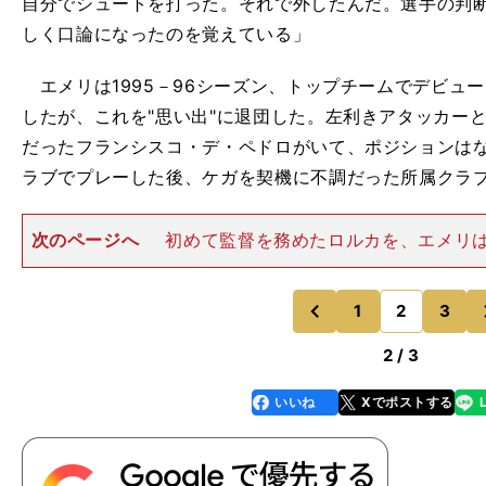
自分でシュートを打った。それで外したんだ。選手の判
しく口論になったのを覚えている」
エメリは1995－96シーズン、トップチームでデビュ
したが、これを"思い出"に退団した。左利きアタッカー
だったフランシスコ・デ・ペドロがいて、ポジションは
ラブでプレーした後、ケガを契機に不調だった所属クラ
次のページへ
初めて監督を務めたロルカを、エメリ
に昇格させている。その采配は卓抜だった。続いて２部
率い、１部に昇格させた。２バックなど画期的戦術を駆
レンシア、スパルタク・モ
1
2
3
のページへ
のページへ
前
2 / 3
いいね
Xでポストする
line
faceboo
x
k