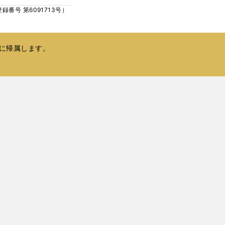
ィ
く
号 第6091713号）
ン
ド
ウ
で
に帰属します。
開
く