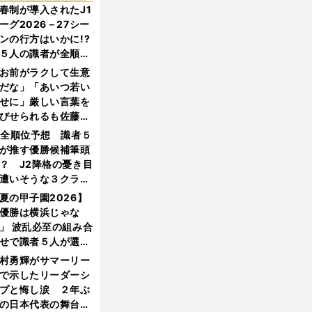
春制が導入されたJ1
ーグ2026－27シー
ンの行方はいかに!?
５人の識者が全順位
大胆予想
お前がラクして生意
だな」「あいつ若い
せに」厳しい言葉を
びせられるも佐藤慎
郎が貫いた誇りとフ
1全順位予想 識者５
ンへの思い
が推す優勝候補筆頭
？ J2降格の憂き目
遭いそうな３クラブ
は？
夏の甲子園2026】
優勝は横浜じゃな
」 波乱必至の組み合
せで識者５人が選ん
優勝校はここだ！
村勇輝がサマーリー
で示したリーダーシ
プと悔し涙 ２年ぶ
の日本代表の舞台を