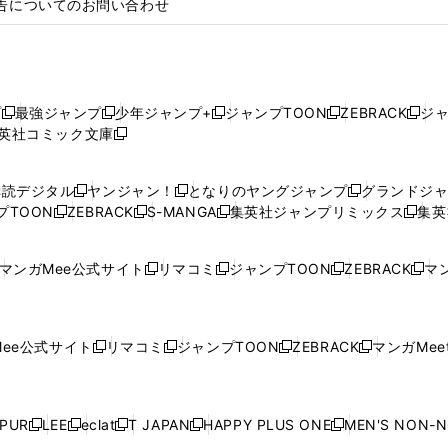
告についてのお問い合わせ
プ
最強ジャンプ
少年ジャンプ+
ジャンプTOON
ZEBRACK
ジ
新
新
新
新
新
英社コミック文庫
し
新
し
し
し
し
い
い
し
い
い
い
ウ
ウ
い
ウ
ウ
ウ
購読デジタル
ヤンジャン！
となりのヤングジャンプ
グランドジ
新
新
新
ィ
ィ
ウ
ィ
ィ
ィ
プTOON
ZEBRACK
S-MANGA
集英社ジャンプリミックス
集英
新
し
新
し
新
し
新
ン
ン
ィ
ン
ン
ン
し
い
し
い
し
い
し
ド
ド
ン
ド
ド
ド
い
ウ
い
ウ
い
ウ
い
ウ
ウ
ド
ウ
ウ
ウ
マンガMee公式サイト
リマコミ
ジャンプTOON
ZEBRACK
マン
新
新
新
新
ウ
ィ
ウ
ィ
ウ
ィ
ウ
で
で
ウ
で
で
で
し
し
し
し
し
ィ
ン
ィ
ン
ィ
ン
ィ
開
開
で
開
開
開
い
い
い
い
い
ン
ド
ン
ド
ン
ド
ン
く
く
開
く
く
く
ウ
ウ
ウ
ウ
ウ
ド
ウ
ド
ウ
ド
ウ
ド
ee公式サイト
リマコミ
ジャンプTOON
ZEBRACK
マンガMeet
く
新
新
新
新
ィ
ィ
ィ
ィ
ィ
ウ
で
ウ
で
ウ
で
ウ
し
し
し
し
ン
ン
ン
ン
ン
で
開
で
開
で
開
で
い
い
い
い
ド
ド
ド
ド
ド
開
く
開
く
開
く
開
ウ
ウ
ウ
ウ
ウ
ウ
ウ
ウ
ウ
PUR
LEE
eclat
T JAPAN
HAPPY PLUS ONE
MEN'S NON-
く
く
く
く
新
新
新
新
新
ィ
ィ
ィ
ィ
で
で
で
で
で