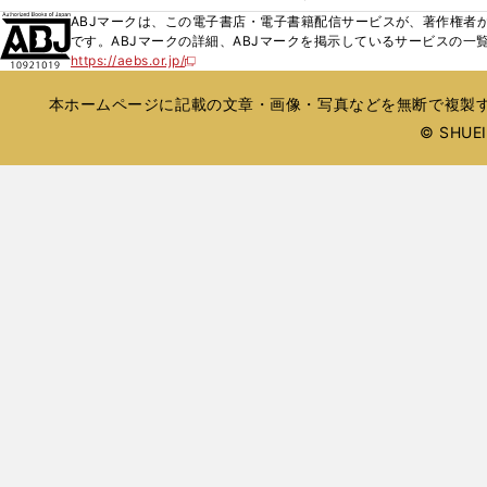
ィ
ウ
ウ
ウ
く
し
ABJマークは、この電子書店・電子書籍配信サービスが、著作権者か
ン
ィ
ィ
で
い
です。ABJマークの詳細、ABJマークを掲示しているサービスの一
ド
ン
ン
開
https://aebs.or.jp/
ウ
新
ウ
ド
ド
く
し
ィ
で
ウ
ウ
い
本ホームページに記載の文章・画像・写真などを無断で複製す
ン
開
で
で
ウ
ド
© SHUEIS
ィ
く
開
開
ン
ウ
く
く
ド
で
ウ
開
で
開
く
く