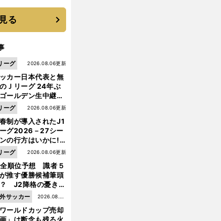
に３年目のNBA挑戦
続く
見る
事
リーグ
2026.08.06更新
ッカー日本代表と無
のＪリーグ 24年ぶ
ゴールデン生中継の
幕戦でヘタな試合は
リーグ
2026.08.06更新
せられない
春制が導入されたJ1
ーグ2026－27シー
ンの行方はいかに!?
５人の識者が全順位
リーグ
2026.08.06更新
大胆予想
1全順位予想 識者５
が推す優勝候補筆頭
？ J2降格の憂き目
遭いそうな３クラブ
外サッカー
2026.08.05
は？
ワールドカップ売却
更新
画」は断念も残る火