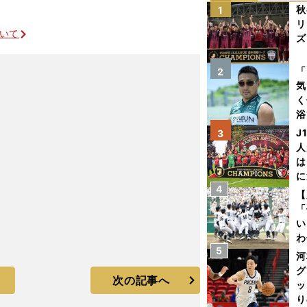
秋
1
リ
ついて
ズ
を
「
2
気
く
浴
太
J
3
ァ
人
は
に
4
と
【
「
い
わ
5
だ
河
グ
次の記事へ
ッ
り