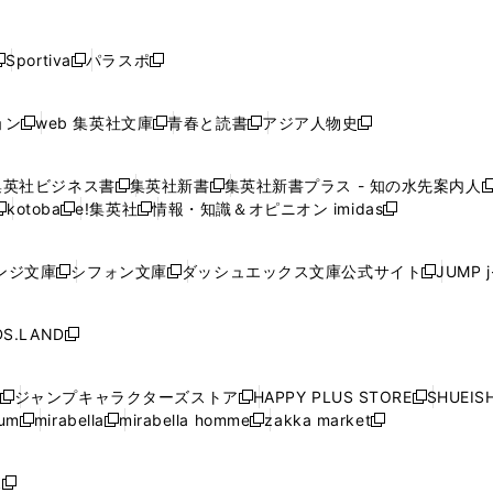
し
し
し
し
し
ン
ン
ン
ン
開
開
開
開
開
い
い
い
い
い
ド
ド
ド
ド
く
く
く
く
く
ウ
ウ
ウ
ウ
ウ
ウ
ウ
ウ
ウ
Sportiva
パラスポ
新
新
ィ
ィ
ィ
ィ
ィ
で
で
で
で
し
し
し
ン
ン
ン
ン
ン
開
開
開
開
い
い
い
ド
ド
ド
ド
ド
ョン
web 集英社文庫
青春と読書
アジア人物史
く
く
く
く
新
新
新
新
ウ
ウ
ウ
ウ
ウ
ウ
ウ
ウ
し
し
し
し
ィ
ィ
ィ
で
で
で
で
で
い
い
い
い
ン
ン
ン
集英社ビジネス書
集英社新書
集英社新書プラス - 知の水先案内人
開
開
開
開
開
新
新
新
ウ
ウ
ウ
ウ
ド
ド
ド
kotoba
e!集英社
情報・知識＆オピニオン imidas
く
く
く
く
く
新
し
新
し
新
ィ
ィ
ィ
ィ
ウ
ウ
ウ
し
し
い
し
い
し
ン
ン
ン
ン
で
で
で
い
い
ウ
い
ウ
い
ド
ド
ド
ド
ンジ文庫
シフォン文庫
ダッシュエックス文庫公式サイト
JUMP 
開
開
開
新
新
新
ウ
ウ
ィ
ウ
ィ
ウ
ウ
ウ
ウ
ウ
く
く
く
し
し
し
ィ
ィ
ン
ィ
ン
ィ
で
で
で
で
い
い
い
ン
ン
ド
ン
ド
ン
S.LAND
開
開
開
開
新
ウ
ウ
ウ
ド
ド
ウ
ド
ウ
ド
く
く
く
く
し
ィ
ィ
ィ
ウ
ウ
で
ウ
で
ウ
い
ン
ン
ン
ジャンプキャラクターズストア
HAPPY PLUS STORE
SHUEIS
で
で
開
で
開
で
新
新
新
ウ
ド
ド
ド
ium
mirabella
mirabella homme
zakka market
開
開
く
開
く
開
し
新
新
新
し
新
し
ィ
ウ
ウ
ウ
く
く
く
く
い
し
し
い
し
し
い
ン
で
で
で
ウ
い
い
ウ
い
い
ウ
ド
ボ
開
開
開
新