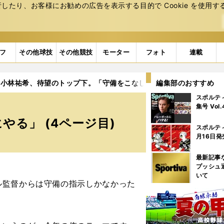
たり、お客様にお勧めの広告を表⽰する⽬的で Cookie を使⽤す
フ
その他球技
その他競技
モーター
フォト
連載
小林祐希、待望のトップ下。「守備をこなして、あとは好き勝手に
編集部のおすすめ
スポルテ
集号 Vol
る」 (4ページ目)
スポルテ
月16日発
最新記事
プッシュ
いて
監督からは守備の指示しかなかった