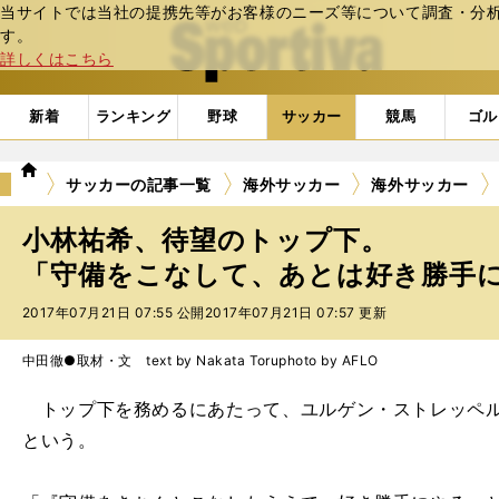
当サイトでは当社の提携先等がお客様のニーズ等について調査・分析し
web Sportiva (webスポルティーバ)
す。
詳しくはこちら
新着
ランキング
野球
サッカー
競馬
ゴル
we
サッカーの記事一覧
海外サッカー
海外サッカー
b
ス
小林祐希、待望のトップ下。
ポ
ル
「守備をこなして、あとは好き勝手にや
テ
2017年07月21日 07:55 公開
2017年07月21日 07:57 更新
ィ
ー
バ
中田徹●取材・文 text by Nakata Toru
photo by AFLO
トップ下を務めるにあたって、ユルゲン・ストレッペル
という。