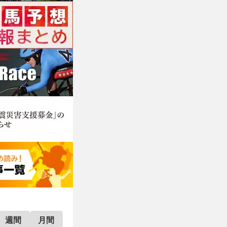
週間
月間