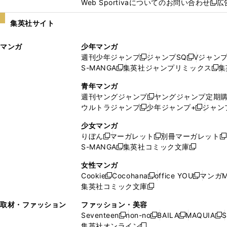
Web Sportivaについてのお問い合わせ
広
し
新
い
し
集英社サイト
ウ
い
ィ
ウ
マンガ
少年マンガ
ン
ィ
週刊少年ジャンプ
ジャンプSQ
Vジャン
ド
ン
新
新
S-MANGA
集英社ジャンプリミックス
集
ウ
ド
新
し
し
新
で
ウ
し
い
い
し
青年マンガ
開
で
い
ウ
ウ
い
週刊ヤングジャンプ
ヤングジャンプ定期
新
く
開
ウ
ィ
ィ
ウ
ウルトラジャンプ
少年ジャンプ+
ジャン
新
し
新
く
ィ
ン
ン
ィ
し
い
し
ン
ド
ド
ン
少女マンガ
い
ウ
い
ド
ウ
ウ
ド
りぼん
マーガレット
別冊マーガレット
新
新
新
ウ
ィ
ウ
ウ
で
で
ウ
S-MANGA
集英社コミック文庫
し
新
し
新
ィ
ン
ィ
で
開
開
で
い
し
い
し
ン
ド
ン
女性マンガ
開
く
く
開
ウ
い
ウ
い
ド
ウ
ド
Cookie
Cocohana
office YOU
マンガM
く
く
新
新
新
ィ
ウ
ィ
ウ
ウ
で
ウ
集英社コミック文庫
し
新
し
し
ン
ィ
ン
ィ
で
開
で
い
し
い
い
ド
ン
ド
ン
取材・ファッション
ファッション・美容
開
く
開
ウ
い
ウ
ウ
ウ
ド
ウ
ド
Seventeen
non-no
BAILA
MAQUIA
S
く
く
新
新
新
新
ィ
ウ
ィ
ィ
で
ウ
で
ウ
集英社オンライン