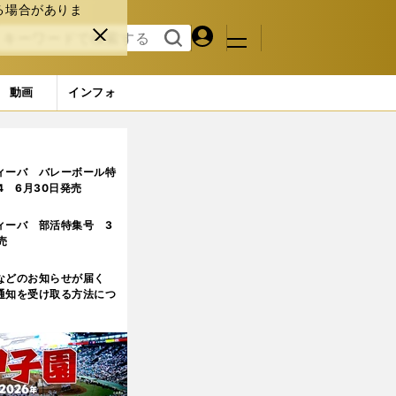
る場合がありま
マイペ
閉じ
検索
メニュ
ー
る
す
ジ
る
動画
インフォ
やる」
4ページ目
ィーバ バレーボール特
.4 6月30日発売
ィーバ 部活特集号 3
売
などのお知らせが届く
通知を受け取る方法につ