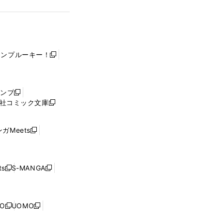
ャンプルーキー！
新
し
い
ウ
ャンプ
新
ィ
社コミック文庫
し
新
ン
い
し
ド
ウ
い
ウ
ガMeets
新
ィ
ウ
で
し
ン
ィ
開
い
ド
ン
く
ウ
ウ
ド
s
S-MANGA
新
新
ィ
で
ウ
し
し
ン
開
で
い
い
ド
く
開
ウ
ウ
ウ
NO
UOMO
く
新
新
ィ
ィ
で