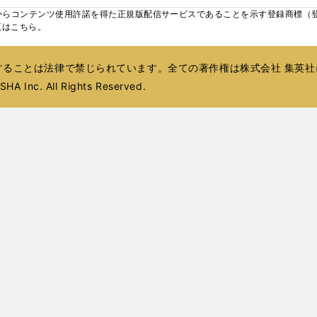
ィ
ウ
ウ
ィ
ウ
ウ
ィ
ウ
く
く
く
し
らコンテンツ使用許諾を得た正規版配信サービスであることを示す登録商標（登録番
ン
ィ
ィ
ン
ィ
ィ
ン
で
い
覧はこちら。
ド
ン
ン
ド
ン
ン
ド
開
ウ
ウ
ド
ド
ウ
ド
ド
ウ
く
ィ
で
ウ
ウ
で
ウ
ウ
で
ることは法律で禁じられています。全ての著作権は株式会社 集英社
ン
開
で
で
開
で
で
開
ド
HA Inc. All Rights Reserved.
く
開
開
く
開
開
く
ウ
く
く
く
く
で
開
く