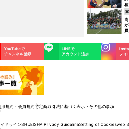
種
ィ
高
起
高
が
員
み
Instagra
LINE
YouTubeで
LINEで
Inst
m
チャンネル登録
アカウント追加
フォ
利用規約・会員規約
特定商取引法に基づく表示・その他の事項
プ
ガイドライン
SHUEISHA Privacy Guideline
Setting of Cookies
web 