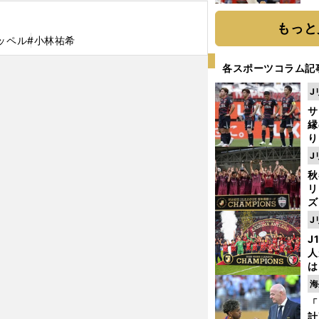
糧
は
もっと
ッペル
#小林祐希
各スポーツコラム記
J
サ
縁
り
開
J
見
秋
リ
ズ
J
を
J
人
は
に
海
と
「
計