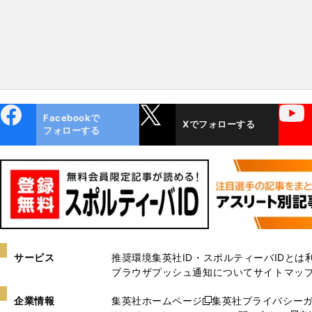
ebo
X
YouTube
Facebookで
Xでフォローする
ok
フォローする
サービス
推奨環境
集英社ID・スポルティーバIDとは
ブラウザプッシュ通知について
サイトマッ
企業情報
集英社ホームページ
集英社プライバシー
新