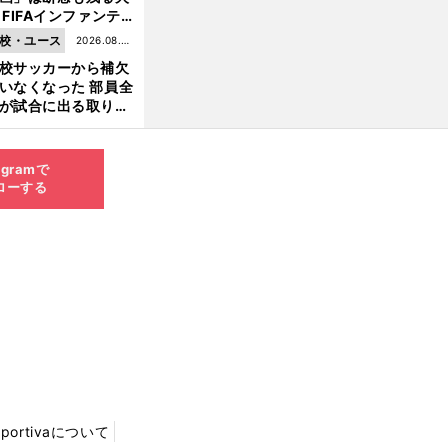
 FIFAインファンテ
ーノ会長体制に何が
校・ユース
2026.08.05
きているのか
校サッカーから補欠
更新
いなくなった 部員全
移
。
決
」
が試合に出る取り組
籍騒動の原口元気が冷静に話す
「
まらなかったらヘルタに残る
が進んでいる
agramで
ローする
Sportivaについて