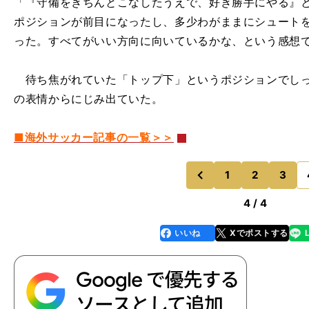
「『守備をきちんとこなしたうえで、好き勝手にやる』
ポジションが前目になったし、多少わがままにシュート
った。すべてがいい方向に向いているかな、という感想
待ち焦がれていた「トップ下」というポジションでしっ
の表情からにじみ出ていた。
■海外サッカー記事の一覧＞＞
1
2
3
のページへ
前
4 / 4
いいね
Xでポストする
line
faceboo
x
k