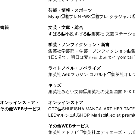
し
新
し
し
し
ン
ィ
ン
ン
開
で
開
で
い
し
い
い
い
ド
ン
ド
ド
芸能・情報・スポーツ
く
開
く
開
ウ
い
ウ
ウ
ウ
ウ
ド
ウ
ウ
Myojo
週プレNEWS
週プレ グラジャパ!
く
く
新
新
新
ィ
ウ
ィ
ィ
ィ
で
ウ
で
で
し
し
ン
ィ
ン
ン
ン
書籍
文芸・文庫・総合
開
で
開
開
い
い
ド
ン
ド
ド
ド
すばる
小説すばる
集英社 文芸ステーシ
く
開
く
く
新
新
ウ
ウ
ウ
ド
ウ
ウ
ウ
く
し
し
ィ
ィ
学芸・ノンフィクション・新書
で
ウ
で
で
で
い
い
ン
ン
集英社学芸部 - 学芸・ノンフィクション
開
で
開
開
開
新
ウ
ウ
ド
ド
1日5分で、明日は変わる よみタイ yomitai
く
開
く
く
く
し
新
ィ
ィ
ウ
ウ
く
い
ン
ン
ライトノベル・ノベライズ
で
で
ウ
ド
ド
集英社Webマガジン コバルト
集英社オレ
開
開
新
ィ
ウ
ウ
く
く
し
ン
キッズ
で
で
い
ド
集英社みらい文庫
集英社の児童図書 S-KID
開
開
新
ウ
ウ
く
く
し
ィ
オンラインストア・
オンラインストア
で
い
ン
その他WEBサービス
OTO
SHUEISHA MANGA-ART HERITAGE
開
新
ウ
ド
LEEマルシェ
SHOP Marisol
eclat prem
く
し
新
新
ィ
ウ
い
し
し
ン
その他WEBサービス
で
ウ
い
い
ド
集英社アドナビ
集英社エディターズ・ラ
開
新