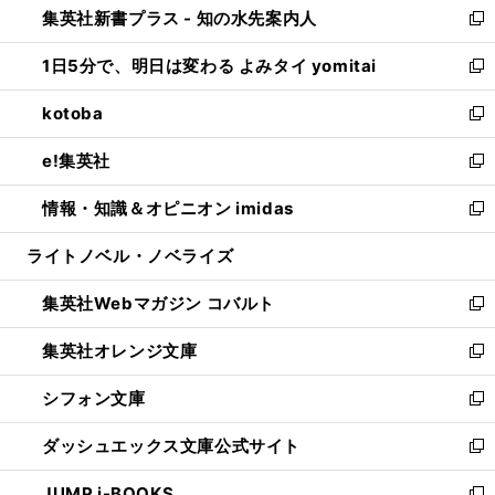
集英社新書プラス - 知の水先案内人
く
ド
ィ
い
新
ウ
ン
ウ
し
1日5分で、明日は変わる よみタイ yomitai
で
ド
ィ
い
新
開
ウ
ン
ウ
し
kotoba
く
で
ド
ィ
い
新
開
ウ
ン
ウ
し
e!集英社
く
で
ド
ィ
い
新
開
ウ
ン
ウ
し
情報・知識＆オピニオン imidas
く
で
ド
ィ
い
新
開
ウ
ン
ウ
し
ライトノベル・ノベライズ
く
で
ド
ィ
い
開
ウ
ン
ウ
集英社Webマガジン コバルト
く
で
ド
ィ
新
開
ウ
ン
し
集英社オレンジ文庫
く
で
ド
い
新
開
ウ
ウ
し
シフォン文庫
く
で
ィ
い
新
開
ン
ウ
し
ダッシュエックス文庫公式サイト
く
ド
ィ
い
新
ウ
ン
ウ
し
JUMP j-BOOKS
で
ド