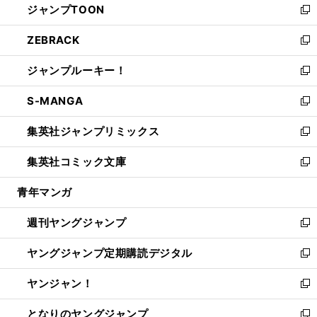
ジャンプTOON
く
で
ド
ィ
い
新
開
ウ
ン
ウ
し
ZEBRACK
く
で
ド
ィ
い
新
開
ウ
ン
ウ
し
ジャンプルーキー！
く
で
ド
ィ
い
新
開
ウ
ン
ウ
し
S-MANGA
く
で
ド
ィ
い
新
開
ウ
ン
ウ
し
集英社ジャンプリミックス
く
で
ド
ィ
い
新
開
ウ
ン
ウ
し
集英社コミック文庫
く
で
ド
ィ
い
新
開
ウ
ン
ウ
し
青年マンガ
く
で
ド
ィ
い
開
ウ
ン
ウ
週刊ヤングジャンプ
く
で
ド
ィ
新
開
ウ
ン
し
ヤングジャンプ定期購読デジタル
く
で
ド
い
新
開
ウ
ウ
し
ヤンジャン！
く
で
ィ
い
新
開
ン
ウ
し
となりのヤングジャンプ
く
ド
ィ
い
新