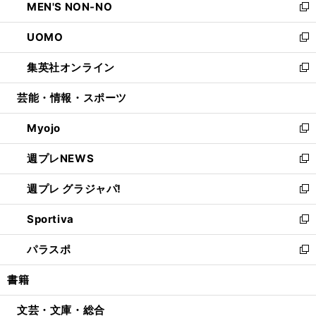
MEN'S NON-NO
く
で
ド
ィ
い
新
開
ウ
ン
ウ
し
UOMO
く
で
ド
ィ
い
新
開
ウ
ン
ウ
し
集英社オンライン
く
で
ド
ィ
い
新
開
ウ
ン
ウ
し
芸能・情報・スポーツ
く
で
ド
ィ
い
開
ウ
ン
ウ
Myojo
く
で
ド
ィ
新
開
ウ
ン
し
週プレNEWS
く
で
ド
い
新
開
ウ
ウ
し
週プレ グラジャパ!
く
で
ィ
い
新
開
ン
ウ
し
Sportiva
く
ド
ィ
い
新
ウ
ン
ウ
し
パラスポ
で
ド
ィ
い
新
開
ウ
ン
ウ
し
書籍
く
で
ド
ィ
い
開
ウ
ン
ウ
文芸・文庫・総合
く
で
ド
ィ