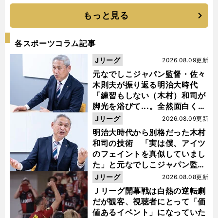
もっと見る
各スポーツコラム記事
Jリーグ
2026.08.09更新
元なでしこジャパン監督・佐々
木則夫が振り返る明治大時代
「練習もしない（木村）和司が
脚光を浴びて...。全然面白くな
い４年間でした」
Jリーグ
2026.08.09更新
明治大時代から別格だった木村
和司の技術 「実は僕、アイツ
のフェイントを真似していまし
た」と元なでしこジャパン監
督・佐々木則夫
Jリーグ
2026.08.08更新
Ｊリーグ開幕戦は白熱の逆転劇
だが観客、視聴者にとって「価
値あるイベント」になっていた