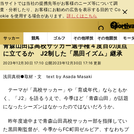
当サイトでは当社の提携先等がお客様のニーズ等について調
査・分析したり、お客様にお勧めの広告を表⽰する⽬的で Co
閉じ
okie を使⽤する場合があります。
詳しくはこちら
る
マイペ
web Sportiva (webスポルティーバ)
検索
メニュ
we
ー
サッカーの記事一覧
Jリーグ他
高校・ユース
青
b
ジ
サッカー
競馬
ゴルフ
その他球技
その他競技
モー
ス
青森山田は高校サッカー選手権４度目の頂点
ポ
に立てるか J2制した「黒田イズム」継承
ル
テ
2023年12月30日 17:10 公開
2023年12月30日 17:16 更新
ィ
ー
浅田真樹●取材・文 text by Asada Masaki
バ
テーマが「高校サッカー」や「育成年代」ならともか
く、「J2」を語るうえで、今季ほど「青森山田」が話題
になったシーズンはなかったのではないだろうか。
昨年度途中まで青森山田高校サッカー部を指揮してい
た黒田剛監督が、今季からFC町田ゼルビア、すなわちプ