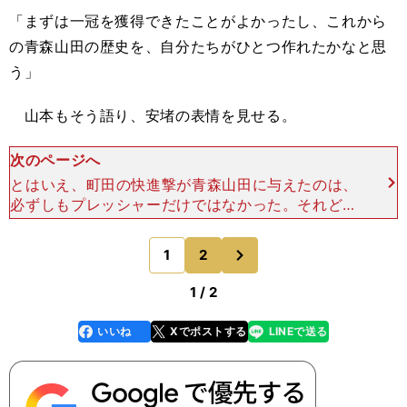
「まずは一冠を獲得できたことがよかったし、これから
の青森山田の歴史を、自分たちがひとつ作れたかなと思
う」
山本もそう語り、安堵の表情を見せる。
次のページへ
とはいえ、町田の快進撃が青森山田に与えたのは、
必ずしもプレッシャーだけではなかった。それどこ
ろか、刺激や自信といった、むしろポジティブなも
ののほうが多かったと言ってもいいのかもしれな
次
1
2
のページへ
い。 山本は「こ
1 / 2
いいね
Xでポストする
LINEで送る
line
faceboo
x
k