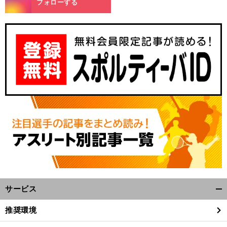
フォローする
・
々
前
へ
サービス
開
く/
推奨環境
閉
じ