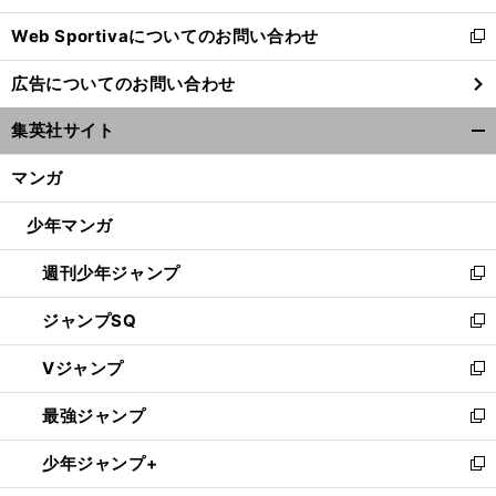
開
Web Sportivaについてのお問い合わせ
く
新
し
広告についてのお問い合わせ
い
ウ
集英社サイト
ィ
開
ン
く/
マンガ
ド
閉
ウ
じ
少年マンガ
で
る
開
週刊少年ジャンプ
く
新
し
ジャンプSQ
い
新
ウ
し
Vジャンプ
ィ
い
新
ン
ウ
し
最強ジャンプ
ド
ィ
い
新
ウ
ン
ウ
し
少年ジャンプ+
で
ド
ィ
い
新
開
ウ
ン
ウ
し