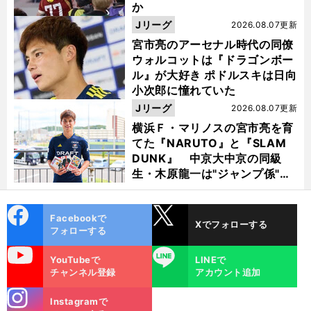
か
Jリーグ
2026.08.07更新
宮市亮のアーセナル時代の同僚
ウォルコットは『ドラゴンボー
ル』が大好き ポドルスキは日向
小次郎に憧れていた
Jリーグ
2026.08.07更新
横浜Ｆ・マリノスの宮市亮を育
てた『NARUTO』と『SLAM
DUNK』 中京大中京の同級
生・木原龍一は"ジャンプ係"だ
った
cebo
X
Facebookで
Xでフォローする
ok
フォローする
uTube
LINE
YouTubeで
LINEで
チャンネル登録
アカウント追加
stagra
Instagramで
m