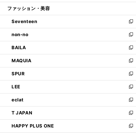
開
ウ
ン
ウ
ファッション・美容
く
で
ド
ィ
開
ウ
ン
Seventeen
く
で
ド
新
開
ウ
し
non-no
く
で
い
新
開
ウ
し
BAILA
く
ィ
い
新
ン
ウ
し
MAQUIA
ド
ィ
い
新
ウ
ン
ウ
し
SPUR
で
ド
ィ
い
新
開
ウ
ン
ウ
し
LEE
く
で
ド
ィ
い
新
開
ウ
ン
ウ
し
eclat
く
で
ド
ィ
い
新
開
ウ
ン
ウ
し
T JAPAN
く
で
ド
ィ
い
新
開
ウ
ン
ウ
し
HAPPY PLUS ONE
く
で
ド
ィ
い
新
開
ウ
ン
ウ
し