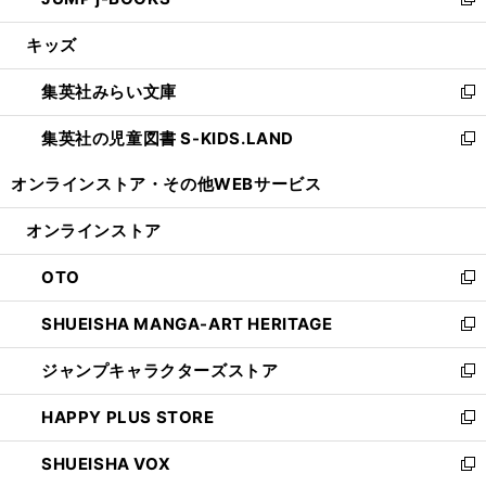
ィ
い
新
開
ウ
ン
ウ
し
キッズ
く
で
ド
ィ
い
開
ウ
ン
ウ
集英社みらい文庫
く
で
ド
ィ
新
開
ウ
ン
し
集英社の児童図書 S-KIDS.LAND
く
で
ド
い
新
開
ウ
ウ
し
オンラインストア・
その他WEBサービス
く
で
ィ
い
開
ン
ウ
オンラインストア
く
ド
ィ
ウ
ン
OTO
で
ド
新
開
ウ
し
SHUEISHA MANGA-ART HERITAGE
く
で
い
新
開
ウ
し
ジャンプキャラクターズストア
く
ィ
い
新
ン
ウ
し
HAPPY PLUS STORE
ド
ィ
い
新
ウ
ン
ウ
し
SHUEISHA VOX
で
ド
ィ
い
新