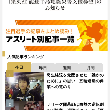
人気記事ランキング
今日
昨日
週間
月間
羽生結弦を覚醒させた「誰かの
1
ために」の思い 五輪連覇の偉
業への道のり
Ｊリーグ開幕戦は白熱の逆転劇
2