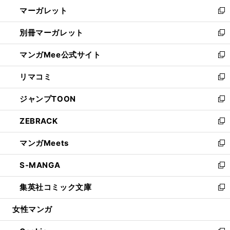
ン
し
マーガレット
く
で
ド
い
新
開
ウ
ウ
し
別冊マーガレット
く
で
ィ
い
新
開
ン
ウ
し
マンガMee公式サイト
く
ド
ィ
い
新
ウ
ン
ウ
し
リマコミ
で
ド
ィ
い
新
開
ウ
ン
ウ
し
ジャンプTOON
く
で
ド
ィ
い
新
開
ウ
ン
ウ
し
ZEBRACK
く
で
ド
ィ
い
新
開
ウ
ン
ウ
し
マンガMeets
く
で
ド
ィ
い
新
開
ウ
ン
ウ
し
S-MANGA
く
で
ド
ィ
い
新
開
ウ
ン
ウ
し
集英社コミック文庫
く
で
ド
ィ
い
新
開
ウ
ン
ウ
し
女性マンガ
く
で
ド
ィ
い
開
ウ
ン
ウ