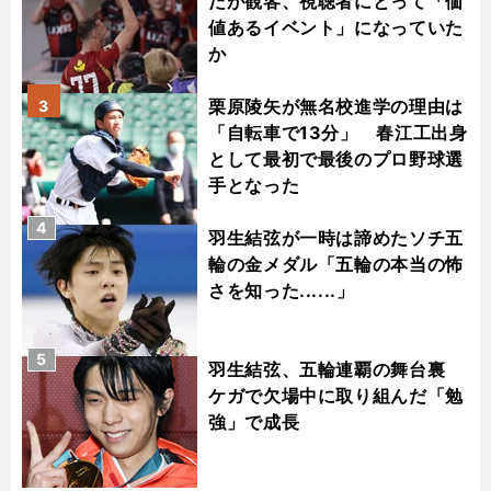
だが観客、視聴者にとって「価
値あるイベント」になっていた
か
栗原陵矢が無名校進学の理由は
3
「自転車で13分」 春江工出身
として最初で最後のプロ野球選
手となった
4
羽生結弦が一時は諦めたソチ五
輪の金メダル「五輪の本当の怖
さを知った......」
5
羽生結弦、五輪連覇の舞台裏
ケガで欠場中に取り組んだ「勉
強」で成長