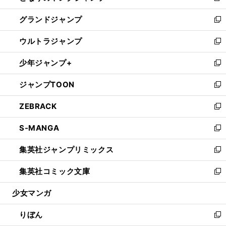
ウ
ン
ウ
し
グランドジャンプ
で
ド
ィ
い
新
開
ウ
ン
ウ
し
ウルトラジャンプ
く
で
ド
ィ
い
新
開
ウ
ン
ウ
し
少年ジャンプ+
く
で
ド
ィ
い
新
開
ウ
ン
ウ
し
ジャンプTOON
く
で
ド
ィ
い
新
開
ウ
ン
ウ
し
ZEBRACK
く
で
ド
ィ
い
新
開
ウ
ン
ウ
し
S-MANGA
く
で
ド
ィ
い
新
開
ウ
ン
ウ
し
集英社ジャンプリミックス
く
で
ド
ィ
い
新
開
ウ
ン
ウ
し
集英社コミック文庫
く
で
ド
ィ
い
新
開
ウ
ン
ウ
し
少女マンガ
く
で
ド
ィ
い
開
ウ
ン
ウ
りぼん
く
で
ド
ィ
新
開
ウ