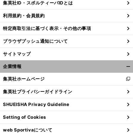
集英社ID・スポルティーバIDとは
る
利用規約・会員規約
特定商取引法に基づく表示・その他の事項
ブラウザプッシュ通知について
サイトマップ
企業情報
開
く/
集英社ホームページ
新
閉
し
じ
集英社プライバシーガイドライン
い
る
ウ
SHUEISHA Privacy Guideline
ィ
ン
Setting of Cookies
ド
ウ
web Sportivaについて
で