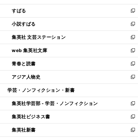
開
ウ
ン
すばる
く
で
ド
新
開
ウ
し
小説すばる
く
で
い
新
開
ウ
し
集英社 文芸ステーション
く
ィ
い
新
ン
ウ
し
web 集英社文庫
ド
ィ
い
新
ウ
ン
ウ
し
青春と読書
で
ド
ィ
い
新
開
ウ
ン
ウ
し
アジア人物史
く
で
ド
ィ
い
新
開
ウ
ン
ウ
し
学芸・ノンフィクション・新書
く
で
ド
ィ
い
開
ウ
ン
ウ
集英社学芸部 - 学芸・ノンフィクション
く
で
ド
ィ
新
開
ウ
ン
し
集英社ビジネス書
く
で
ド
い
新
開
ウ
ウ
し
集英社新書
く
で
ィ
い
新
開
ン
ウ
し