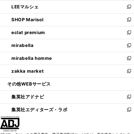
開
ウ
ン
ウ
し
LEEマルシェ
く
で
ド
ィ
い
新
開
ウ
ン
ウ
し
SHOP Marisol
く
で
ド
ィ
い
新
開
ウ
ン
ウ
し
eclat premium
く
で
ド
ィ
い
新
開
ウ
ン
ウ
し
mirabella
く
で
ド
ィ
い
新
開
ウ
ン
ウ
し
mirabella homme
く
で
ド
ィ
い
新
開
ウ
ン
ウ
し
zakka market
く
で
ド
ィ
い
新
開
ウ
ン
ウ
し
その他WEBサービス
く
で
ド
ィ
い
開
ウ
ン
ウ
集英社アドナビ
く
で
ド
ィ
新
開
ウ
ン
し
集英社エディターズ・ラボ
く
で
ド
い
新
開
ウ
ウ
し
く
で
ィ
い
開
ン
ウ