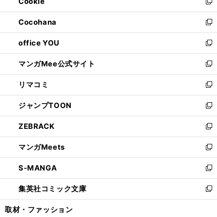
Cookie
く
で
ド
ィ
新
開
ウ
ン
し
Cocohana
く
で
ド
い
新
開
ウ
ウ
し
office YOU
く
で
ィ
い
新
開
ン
ウ
し
マンガMee公式サイト
く
ド
ィ
い
新
ウ
ン
ウ
し
リマコミ
で
ド
ィ
い
新
開
ウ
ン
ウ
し
ジャンプTOON
く
で
ド
ィ
い
新
開
ウ
ン
ウ
し
ZEBRACK
く
で
ド
ィ
い
新
開
ウ
ン
ウ
し
マンガMeets
く
で
ド
ィ
い
新
開
ウ
ン
ウ
し
S-MANGA
く
で
ド
ィ
い
新
開
ウ
ン
ウ
し
集英社コミック文庫
く
で
ド
ィ
い
新
開
ウ
ン
ウ
し
取材・ファッション
く
で
ド
ィ
い