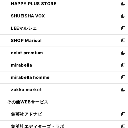
HAPPY PLUS STORE
ド
ィ
い
新
ウ
ン
ウ
し
SHUEISHA VOX
で
ド
ィ
い
新
開
ウ
ン
ウ
し
LEEマルシェ
く
で
ド
ィ
い
新
開
ウ
ン
ウ
し
SHOP Marisol
く
で
ド
ィ
い
新
開
ウ
ン
ウ
し
eclat premium
く
で
ド
ィ
い
新
開
ウ
ン
ウ
し
mirabella
く
で
ド
ィ
い
新
開
ウ
ン
ウ
し
mirabella homme
く
で
ド
ィ
い
新
開
ウ
ン
ウ
し
zakka market
く
で
ド
ィ
い
新
開
ウ
ン
ウ
し
その他WEBサービス
く
で
ド
ィ
い
開
ウ
ン
ウ
集英社アドナビ
く
で
ド
ィ
新
開
ウ
ン
し
集英社エディターズ・ラボ
く
で
ド
い
新