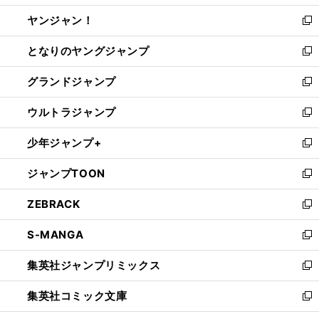
開
ウ
ウ
し
ヤンジャン！
く
で
ィ
い
新
開
ン
ウ
し
となりのヤングジャンプ
く
ド
ィ
い
新
ウ
ン
ウ
し
グランドジャンプ
で
ド
ィ
い
新
開
ウ
ン
ウ
し
ウルトラジャンプ
く
で
ド
ィ
い
新
開
ウ
ン
ウ
し
少年ジャンプ+
く
で
ド
ィ
い
新
開
ウ
ン
ウ
し
ジャンプTOON
く
で
ド
ィ
い
新
開
ウ
ン
ウ
し
ZEBRACK
く
で
ド
ィ
い
新
開
ウ
ン
ウ
し
S-MANGA
く
で
ド
ィ
い
新
開
ウ
ン
ウ
し
集英社ジャンプリミックス
く
で
ド
ィ
い
新
開
ウ
ン
ウ
し
集英社コミック文庫
く
で
ド
ィ
い
新
開
ウ
ン
ウ
し