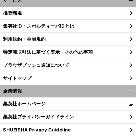
サービス
開
く/
推奨環境
閉
じ
集英社ID・スポルティーバIDとは
る
利用規約・会員規約
特定商取引法に基づく表示・その他の事項
ブラウザプッシュ通知について
サイトマップ
企業情報
開
く/
集英社ホームページ
新
閉
し
じ
集英社プライバシーガイドライン
い
る
ウ
SHUEISHA Privacy Guideline
ィ