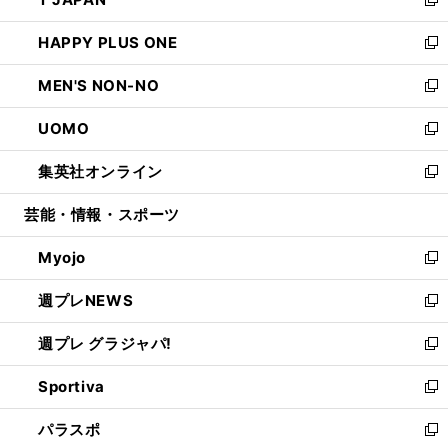
ド
ィ
い
新
開
ウ
ン
ウ
し
HAPPY PLUS ONE
く
で
ド
ィ
い
新
開
ウ
ン
ウ
し
MEN'S NON-NO
く
で
ド
ィ
い
新
開
ウ
ン
ウ
し
UOMO
く
で
ド
ィ
い
新
開
ウ
ン
ウ
し
集英社オンライン
く
で
ド
ィ
い
新
開
ウ
ン
ウ
し
芸能・情報・スポーツ
く
で
ド
ィ
い
開
ウ
ン
ウ
Myojo
く
で
ド
ィ
新
開
ウ
ン
し
週プレNEWS
く
で
ド
い
新
開
ウ
ウ
し
週プレ グラジャパ!
く
で
ィ
い
新
開
ン
ウ
し
Sportiva
く
ド
ィ
い
新
ウ
ン
ウ
し
パラスポ
で
ド
ィ
い
新