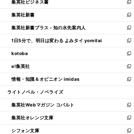
集英社ビジネス書
く
で
ド
い
新
開
ウ
ウ
し
集英社新書
く
で
ィ
い
新
開
ン
ウ
し
集英社新書プラス - 知の水先案内人
く
ド
ィ
い
新
ウ
ン
ウ
し
1日5分で、明日は変わる よみタイ yomitai
で
ド
ィ
い
新
開
ウ
ン
ウ
し
kotoba
く
で
ド
ィ
い
新
開
ウ
ン
ウ
し
e!集英社
く
で
ド
ィ
い
新
開
ウ
ン
ウ
し
情報・知識＆オピニオン imidas
く
で
ド
ィ
い
新
開
ウ
ン
ウ
し
ライトノベル・ノベライズ
く
で
ド
ィ
い
開
ウ
ン
ウ
集英社Webマガジン コバルト
く
で
ド
ィ
新
開
ウ
ン
し
集英社オレンジ文庫
く
で
ド
い
新
開
ウ
ウ
し
シフォン文庫
く
で
ィ
い
新