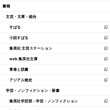
開
ウ
ン
ウ
し
書籍
く
で
ド
ィ
い
開
ウ
ン
ウ
文芸・文庫・総合
く
で
ド
ィ
開
ウ
ン
すばる
く
で
ド
新
開
ウ
し
小説すばる
く
で
い
新
開
ウ
し
集英社 文芸ステーション
く
ィ
い
新
ン
ウ
し
web 集英社文庫
ド
ィ
い
新
ウ
ン
ウ
し
青春と読書
で
ド
ィ
い
新
開
ウ
ン
ウ
し
アジア人物史
く
で
ド
ィ
い
新
開
ウ
ン
ウ
し
学芸・ノンフィクション・新書
く
で
ド
ィ
い
開
ウ
ン
ウ
集英社学芸部 - 学芸・ノンフィクション
く
で
ド
ィ
新
開
ウ
ン
し