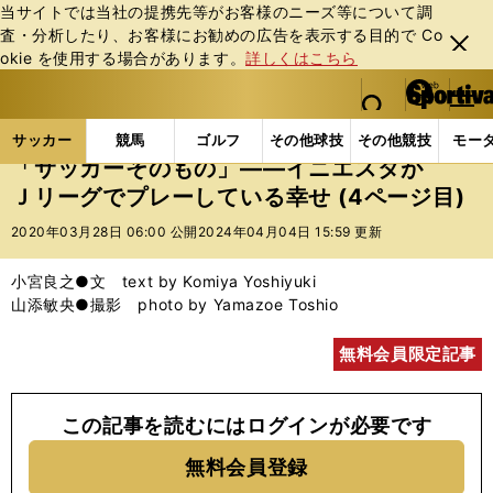
当サイトでは当社の提携先等がお客様のニーズ等について調
査・分析したり、お客様にお勧めの広告を表⽰する⽬的で Co
閉じ
okie を使⽤する場合があります。
詳しくはこちら
る
マイペ
web Sportiva (webスポルティーバ)
検索
メニュ
we
ー
サッカーの記事一覧
Jリーグ他
Jリーグ
「サッ
b
ジ
サッカー
競馬
ゴルフ
その他球技
その他競技
モー
ス
「サッカーそのもの」――イニエスタが
ポ
Ｊリーグでプレーしている幸せ (4ページ目)
ル
テ
2020年03月28日 06:00 公開
2024年04月04日 15:59 更新
ィ
ー
小宮良之●文 text by Komiya Yoshiyuki
バ
山添敏央●撮影 photo by Yamazoe Toshio
無料会員限定記事
この記事を読むにはログインが必要です
無料会員登録