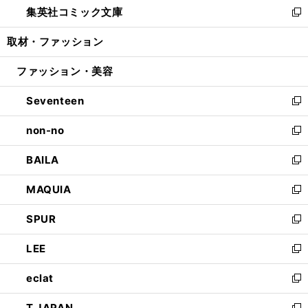
集英社コミック文庫
く
で
ド
ィ
い
新
開
ウ
ン
ウ
し
取材・ファッション
く
で
ド
ィ
い
開
ウ
ン
ウ
ファッション・美容
く
で
ド
ィ
開
ウ
ン
Seventeen
く
で
ド
新
開
ウ
し
non-no
く
で
い
新
開
ウ
し
BAILA
く
ィ
い
新
ン
ウ
し
MAQUIA
ド
ィ
い
新
ウ
ン
ウ
し
SPUR
で
ド
ィ
い
新
開
ウ
ン
ウ
し
LEE
く
で
ド
ィ
い
新
開
ウ
ン
ウ
し
eclat
く
で
ド
ィ
い
新
開
ウ
ン
ウ
し
T JAPAN
く
で