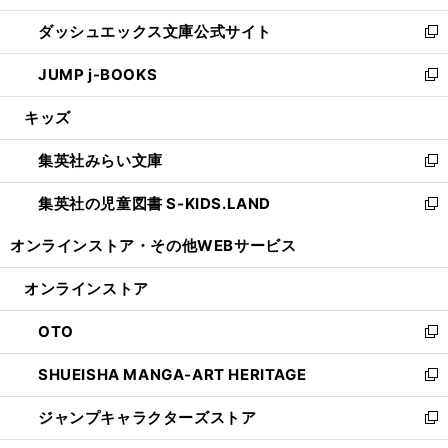
開
ン
ウ
し
ダッシュエックス文庫公式サイト
く
ド
ィ
い
新
ウ
ン
ウ
し
JUMP j-BOOKS
で
ド
ィ
い
新
開
ウ
ン
ウ
し
キッズ
く
で
ド
ィ
い
開
ウ
ン
ウ
集英社みらい文庫
く
で
ド
ィ
新
開
ウ
ン
し
集英社の児童図書 S-KIDS.LAND
く
で
ド
い
新
開
ウ
ウ
し
オンラインストア・
その他WEBサービス
く
で
ィ
い
開
ン
ウ
オンラインストア
く
ド
ィ
ウ
ン
OTO
で
ド
新
開
ウ
し
SHUEISHA MANGA-ART HERITAGE
く
で
い
新
開
ウ
し
ジャンプキャラクターズストア
く
ィ
い
新
ン
ウ
し