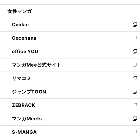
開
ウ
ン
ウ
し
女性マンガ
く
で
ド
ィ
い
開
ウ
ン
ウ
Cookie
く
で
ド
ィ
新
開
ウ
ン
し
Cocohana
く
で
ド
い
新
開
ウ
ウ
し
office YOU
く
で
ィ
い
新
開
ン
ウ
し
マンガMee公式サイト
く
ド
ィ
い
新
ウ
ン
ウ
し
リマコミ
で
ド
ィ
い
新
開
ウ
ン
ウ
し
ジャンプTOON
く
で
ド
ィ
い
新
開
ウ
ン
ウ
し
ZEBRACK
く
で
ド
ィ
い
新
開
ウ
ン
ウ
し
マンガMeets
く
で
ド
ィ
い
新
開
ウ
ン
ウ
し
S-MANGA
く
で
ド
ィ
い
新
開
ウ
ン
ウ
し