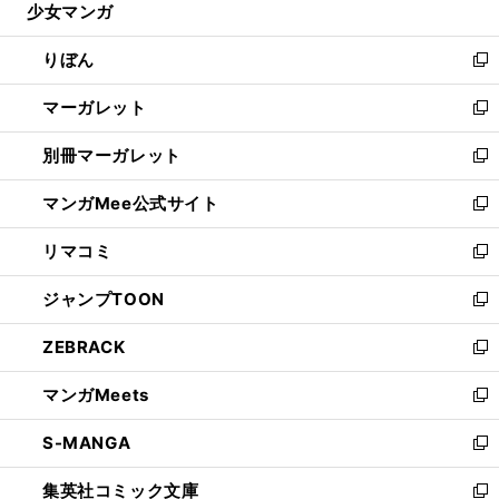
少女マンガ
く
で
ド
ィ
い
開
ウ
ン
ウ
りぼん
く
で
ド
ィ
新
開
ウ
ン
し
マーガレット
く
で
ド
い
新
開
ウ
ウ
し
別冊マーガレット
く
で
ィ
い
新
開
ン
ウ
し
マンガMee公式サイト
く
ド
ィ
い
新
ウ
ン
ウ
し
リマコミ
で
ド
ィ
い
新
開
ウ
ン
ウ
し
ジャンプTOON
く
で
ド
ィ
い
新
開
ウ
ン
ウ
し
ZEBRACK
く
で
ド
ィ
い
新
開
ウ
ン
ウ
し
マンガMeets
く
で
ド
ィ
い
新
開
ウ
ン
ウ
し
S-MANGA
く
で
ド
ィ
い
新
開
ウ
ン
ウ
し
集英社コミック文庫
く
で
ド
ィ
い
新