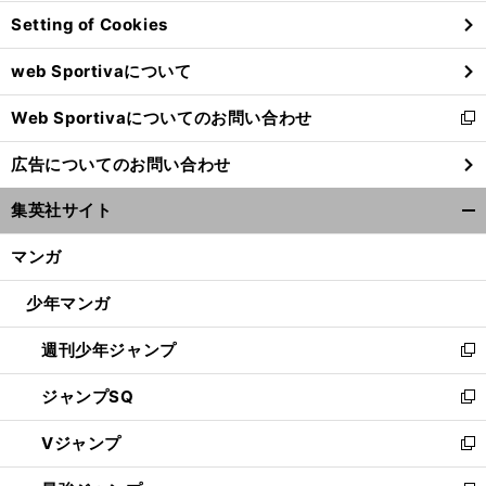
ン
Setting of Cookies
ド
ウ
web Sportivaについて
で
開
Web Sportivaについてのお問い合わせ
く
新
し
広告についてのお問い合わせ
い
ウ
集英社サイト
ィ
開
ン
く/
マンガ
ド
閉
ウ
じ
少年マンガ
で
る
開
週刊少年ジャンプ
く
新
し
ジャンプSQ
い
新
ウ
し
Vジャンプ
ィ
い
新
ン
ウ
し