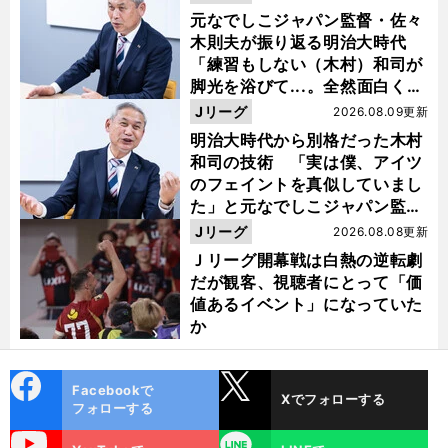
元なでしこジャパン監督・佐々
木則夫が振り返る明治大時代
「練習もしない（木村）和司が
脚光を浴びて...。全然面白くな
い４年間でした」
Jリーグ
2026.08.09更新
明治大時代から別格だった木村
和司の技術 「実は僕、アイツ
のフェイントを真似していまし
た」と元なでしこジャパン監
督・佐々木則夫
Jリーグ
2026.08.08更新
Ｊリーグ開幕戦は白熱の逆転劇
だが観客、視聴者にとって「価
値あるイベント」になっていた
か
cebo
X
Facebookで
Xでフォローする
ok
フォローする
uTube
LINE