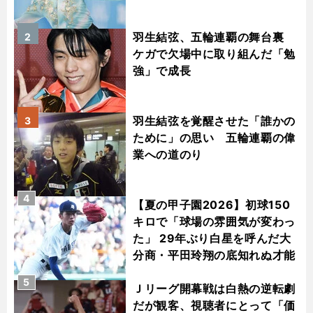
羽生結弦、五輪連覇の舞台裏
2
ケガで欠場中に取り組んだ「勉
強」で成長
羽生結弦を覚醒させた「誰かの
3
ために」の思い 五輪連覇の偉
業への道のり
4
【夏の甲子園2026】初球150
キロで「球場の雰囲気が変わっ
た」 29年ぶり白星を呼んだ大
分商・平田玲翔の底知れぬ才能
5
Ｊリーグ開幕戦は白熱の逆転劇
だが観客、視聴者にとって「価