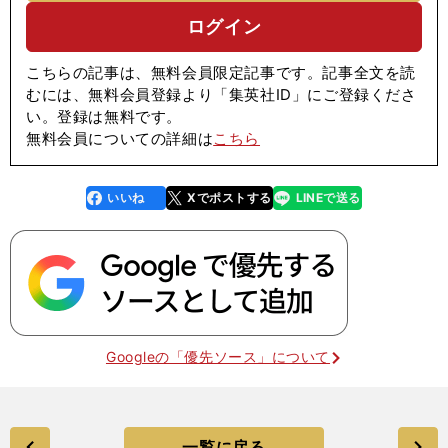
ログイン
こちらの記事は、無料会員限定記事です。記事全文を読
むには、無料会員登録より「集英社ID」にご登録くださ
い。登録は無料です。
無料会員についての詳細は
こちら
いいね
Xでポストする
LINEで送る
line
faceboo
x
k
Googleの「優先ソース」について
一覧に戻る