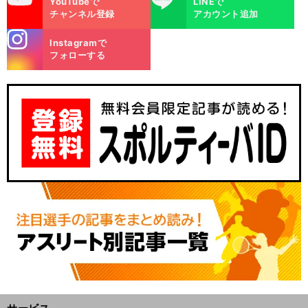
YouTubeで
LINEで
チャンネル登録
アカウント追加
stagra
Instagramで
m
フォローする