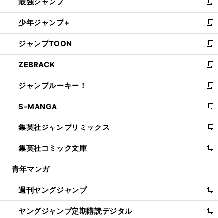
最強ジャンプ
ド
ィ
い
新
ウ
ン
ウ
し
少年ジャンプ+
で
ド
ィ
い
新
開
ウ
ン
ウ
し
ジャンプTOON
く
で
ド
ィ
い
新
開
ウ
ン
ウ
し
ZEBRACK
く
で
ド
ィ
い
新
開
ウ
ン
ウ
し
ジャンプルーキー！
く
で
ド
ィ
い
新
開
ウ
ン
ウ
し
S-MANGA
く
で
ド
ィ
い
新
開
ウ
ン
ウ
し
集英社ジャンプリミックス
く
で
ド
ィ
い
新
開
ウ
ン
ウ
し
集英社コミック文庫
く
で
ド
ィ
い
新
開
ウ
ン
ウ
し
青年マンガ
く
で
ド
ィ
い
開
ウ
ン
ウ
週刊ヤングジャンプ
く
で
ド
ィ
新
開
ウ
ン
し
ヤングジャンプ定期購読デジタル
く
で
ド
い
新