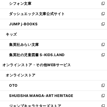
シフォン文庫
く
で
ィ
い
新
開
ン
ウ
し
ダッシュエックス文庫公式サイト
く
ド
ィ
い
新
ウ
ン
ウ
し
JUMP j-BOOKS
で
ド
ィ
い
新
開
ウ
ン
ウ
し
キッズ
く
で
ド
ィ
い
開
ウ
ン
ウ
集英社みらい文庫
く
で
ド
ィ
新
開
ウ
ン
し
集英社の児童図書 S-KIDS.LAND
く
で
ド
い
新
開
ウ
ウ
し
オンラインストア・
その他WEBサービス
く
で
ィ
い
開
ン
ウ
オンラインストア
く
ド
ィ
ウ
ン
OTO
で
ド
新
開
ウ
し
SHUEISHA MANGA-ART HERITAGE
く
で
い
新
開
ウ
し
ジャンプキャラクターズストア
く
ィ
い
新