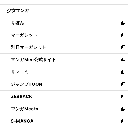
開
ウ
ン
ウ
し
少女マンガ
く
で
ド
ィ
い
開
ウ
ン
ウ
りぼん
く
で
ド
ィ
新
開
ウ
ン
し
マーガレット
く
で
ド
い
新
開
ウ
ウ
し
別冊マーガレット
く
で
ィ
い
新
開
ン
ウ
し
マンガMee公式サイト
く
ド
ィ
い
新
ウ
ン
ウ
し
リマコミ
で
ド
ィ
い
新
開
ウ
ン
ウ
し
ジャンプTOON
く
で
ド
ィ
い
新
開
ウ
ン
ウ
し
ZEBRACK
く
で
ド
ィ
い
新
開
ウ
ン
ウ
し
マンガMeets
く
で
ド
ィ
い
新
開
ウ
ン
ウ
し
S-MANGA
く
で
ド
ィ
い
新
開
ウ
ン
ウ