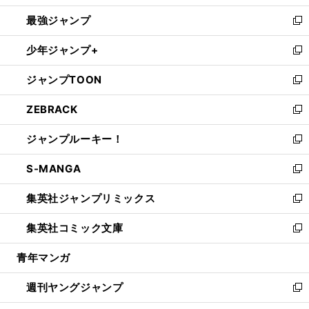
ン
ウ
し
最強ジャンプ
ド
ィ
い
新
ウ
ン
ウ
し
少年ジャンプ+
で
ド
ィ
い
新
開
ウ
ン
ウ
し
ジャンプTOON
く
で
ド
ィ
い
新
開
ウ
ン
ウ
し
ZEBRACK
く
で
ド
ィ
い
新
開
ウ
ン
ウ
し
ジャンプルーキー！
く
で
ド
ィ
い
新
開
ウ
ン
ウ
し
S-MANGA
く
で
ド
ィ
い
新
開
ウ
ン
ウ
し
集英社ジャンプリミックス
く
で
ド
ィ
い
新
開
ウ
ン
ウ
し
集英社コミック文庫
く
で
ド
ィ
い
新
開
ウ
ン
ウ
し
青年マンガ
く
で
ド
ィ
い
開
ウ
ン
ウ
週刊ヤングジャンプ
く
で
ド
ィ
新
開
ウ
ン
し