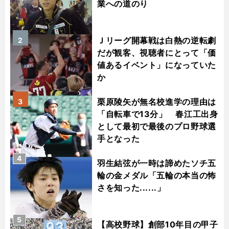
業への道のり
Ｊリーグ開幕戦は白熱の逆転劇
2
だが観客、視聴者にとって「価
値あるイベント」になっていた
か
栗原陵矢が無名校進学の理由は
3
「自転車で13分」 春江工出身
として最初で最後のプロ野球選
手となった
4
羽生結弦が一時は諦めたソチ五
輪の金メダル「五輪の本当の怖
さを知った......」
5
【高校野球】創部10年目の甲子