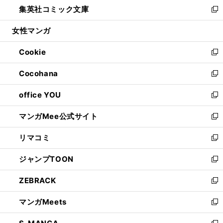
し
集英社コミック文庫
く
で
ド
ィ
い
新
開
ウ
ン
ウ
し
女性マンガ
く
で
ド
ィ
い
開
ウ
ン
ウ
Cookie
く
で
ド
ィ
新
開
ウ
ン
し
Cocohana
く
で
ド
い
新
開
ウ
ウ
し
office YOU
く
で
ィ
い
新
開
ン
ウ
し
マンガMee公式サイト
く
ド
ィ
い
新
ウ
ン
ウ
し
リマコミ
で
ド
ィ
い
新
開
ウ
ン
ウ
し
ジャンプTOON
く
で
ド
ィ
い
新
開
ウ
ン
ウ
し
ZEBRACK
く
で
ド
ィ
い
新
開
ウ
ン
ウ
し
マンガMeets
く
で
ド
ィ
い
新
開
ウ
ン
ウ
し
く