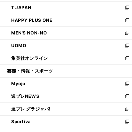
開
ウ
ン
ウ
し
T JAPAN
く
で
ド
ィ
い
新
開
ウ
ン
ウ
し
HAPPY PLUS ONE
く
で
ド
ィ
い
新
開
ウ
ン
ウ
し
MEN'S NON-NO
く
で
ド
ィ
い
新
開
ウ
ン
ウ
し
UOMO
く
で
ド
ィ
い
新
開
ウ
ン
ウ
し
集英社オンライン
く
で
ド
ィ
い
新
開
ウ
ン
ウ
し
芸能・情報・スポーツ
く
で
ド
ィ
い
開
ウ
ン
ウ
Myojo
く
で
ド
ィ
新
開
ウ
ン
し
週プレNEWS
く
で
ド
い
新
開
ウ
ウ
し
週プレ グラジャパ!
く
で
ィ
い
新
開
ン
ウ
し
Sportiva
く
ド
ィ
い
新
ウ
ン
ウ
し