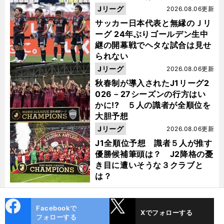
った
Jリーグ
2026.08.06更新
サッカー日本代表と無縁のＪリ
ーグ 24年ぶりゴールデン生中
継の開幕戦でヘタな試合は見せ
られない
Jリーグ
2026.08.06更新
秋春制が導入されたJ1リーグ2
026－27シーズンの行方はい
かに!? ５人の識者が全順位を
大胆予想
Jリーグ
2026.08.06更新
J1全順位予想 識者５人が推す
優勝候補筆頭は？ J2降格の憂
き目に遭いそうな３クラブと
は？
cebo
X
Facebookで
Xでフォローする
ok
フォローする