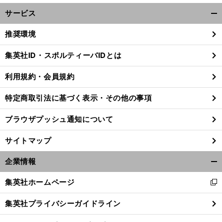
サービス
開
く/
推奨環境
閉
じ
集英社ID・スポルティーバIDとは
る
利用規約・会員規約
特定商取引法に基づく表示・その他の事項
ブラウザプッシュ通知について
サイトマップ
企業情報
開
く/
集英社ホームページ
新
閉
し
じ
集英社プライバシーガイドライン
い
る
ウ