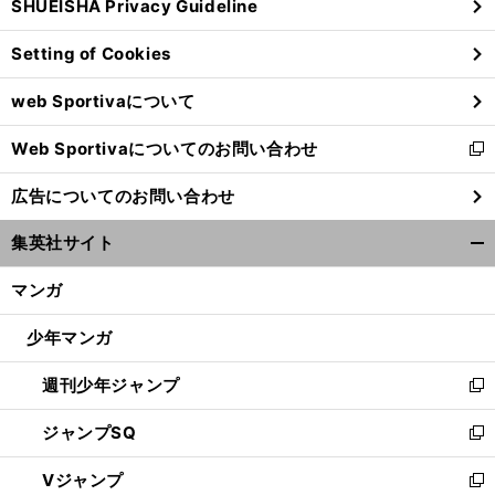
SHUEISHA Privacy Guideline
ィ
ン
Setting of Cookies
ド
ウ
web Sportivaについて
で
開
Web Sportivaについてのお問い合わせ
く
新
し
広告についてのお問い合わせ
い
ウ
集英社サイト
ィ
開
ン
く/
マンガ
ド
閉
ウ
じ
少年マンガ
で
る
開
週刊少年ジャンプ
く
新
し
ジャンプSQ
い
新
ウ
し
Vジャンプ
ィ
い
新