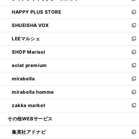
ン
ウ
し
HAPPY PLUS STORE
ド
ィ
い
新
ウ
ン
ウ
し
SHUEISHA VOX
で
ド
ィ
い
新
開
ウ
ン
ウ
し
LEEマルシェ
く
で
ド
ィ
い
新
開
ウ
ン
ウ
し
SHOP Marisol
く
で
ド
ィ
い
新
開
ウ
ン
ウ
し
eclat premium
く
で
ド
ィ
い
新
開
ウ
ン
ウ
し
mirabella
く
で
ド
ィ
い
新
開
ウ
ン
ウ
し
mirabella homme
く
で
ド
ィ
い
新
開
ウ
ン
ウ
し
zakka market
く
で
ド
ィ
い
新
開
ウ
ン
ウ
し
その他WEBサービス
く
で
ド
ィ
い
開
ウ
ン
ウ
集英社アドナビ
く
で
ド
ィ
新
開
ウ