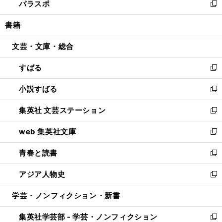
パラスポ
で
ド
ィ
い
新
開
ウ
ン
ウ
し
書籍
く
で
ド
ィ
い
開
ウ
ン
ウ
文芸・文庫・総合
く
で
ド
ィ
開
ウ
ン
すばる
く
で
ド
新
開
ウ
し
小説すばる
く
で
い
新
開
ウ
し
集英社 文芸ステーション
く
ィ
い
新
ン
ウ
し
web 集英社文庫
ド
ィ
い
新
ウ
ン
ウ
し
青春と読書
で
ド
ィ
い
新
開
ウ
ン
ウ
し
アジア人物史
く
で
ド
ィ
い
新
開
ウ
ン
ウ
し
学芸・ノンフィクション・新書
く
で
ド
ィ
い
開
ウ
ン
ウ
集英社学芸部 - 学芸・ノンフィクション
く
で
ド
ィ
新