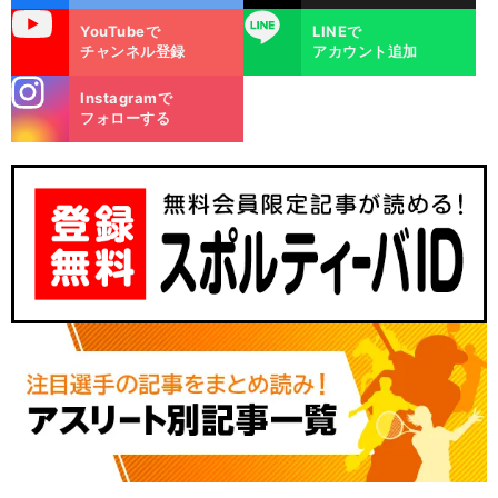
uTube
LINE
YouTubeで
LINEで
チャンネル登録
アカウント追加
stagra
Instagramで
m
フォローする