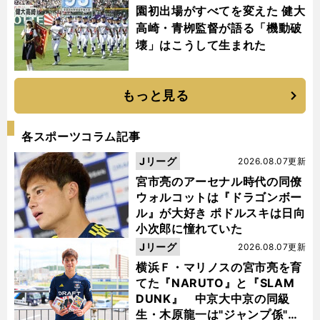
園初出場がすべてを変えた 健大
高崎・青栁監督が語る「機動破
壊」はこうして生まれた
もっと見る
各スポーツコラム記事
Jリーグ
2026.08.07更新
宮市亮のアーセナル時代の同僚
ウォルコットは『ドラゴンボー
ル』が大好き ポドルスキは日向
小次郎に憧れていた
Jリーグ
2026.08.07更新
横浜Ｆ・マリノスの宮市亮を育
てた『NARUTO』と『SLAM
DUNK』 中京大中京の同級
生・木原龍一は"ジャンプ係"だ