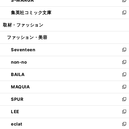
S-MANGA
で
ド
ィ
い
新
開
ウ
ン
ウ
し
集英社コミック文庫
く
で
ド
ィ
い
新
開
ウ
ン
ウ
し
取材・ファッション
く
で
ド
ィ
い
開
ウ
ン
ウ
ファッション・美容
く
で
ド
ィ
開
ウ
ン
Seventeen
く
で
ド
新
開
ウ
し
non-no
く
で
い
新
開
ウ
し
BAILA
く
ィ
い
新
ン
ウ
し
MAQUIA
ド
ィ
い
新
ウ
ン
ウ
し
SPUR
で
ド
ィ
い
新
開
ウ
ン
ウ
し
LEE
く
で
ド
ィ
い
新
開
ウ
ン
ウ
し
eclat
く
で
ド
ィ
い
新