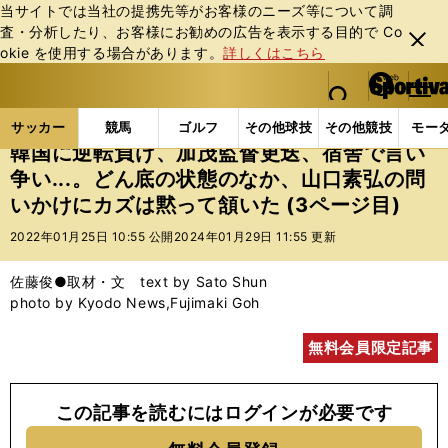
当サイトでは当社の提携先等がお客様のニーズ等について調
査・分析したり、お客様にお勧めの広告を表⽰する⽬的で Co
閉じ
okie を使⽤する場合があります。
詳しくはこちら
る
マイペ
web Sportiva (webスポルティーバ)
検索
メニュ
we
ー
サッカーの記事一覧
サッカー代表
日本代表
韓国
b
ジ
サッカー
競馬
ゴルフ
その他球技
その他競技
モー
ス
韓国に逆転負け、加茂監督更迭、宿舎で言い
ポ
争い...。どん底の状態のなか、山口素弘の問
ル
いかけにカズは黙って頷いた (3ページ目)
テ
ィ
2022年01月25日 10:55 公開
2024年01月29日 11:55 更新
ー
バ
佐藤俊●取材・文 text by Sato Shun
photo by Kyodo News,Fujimaki Goh
無料会員限定記事
この記事を読むにはログインが必要です