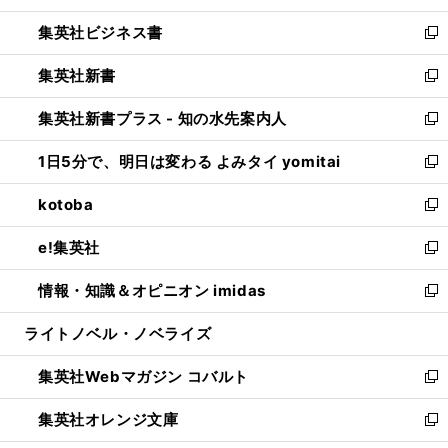
開
ウ
ン
し
集英社ビジネス書
く
で
ド
い
新
開
ウ
ウ
し
集英社新書
く
で
ィ
い
新
開
ン
ウ
し
集英社新書プラス - 知の水先案内人
く
ド
ィ
い
新
ウ
ン
ウ
し
1日5分で、明日は変わる よみタイ yomitai
で
ド
ィ
い
新
開
ウ
ン
ウ
し
kotoba
く
で
ド
ィ
い
新
開
ウ
ン
ウ
し
e!集英社
く
で
ド
ィ
い
新
開
ウ
ン
ウ
し
情報・知識＆オピニオン imidas
く
で
ド
ィ
い
新
開
ウ
ン
ウ
し
ライトノベル・ノベライズ
く
で
ド
ィ
い
開
ウ
ン
ウ
集英社Webマガジン コバルト
く
で
ド
ィ
新
開
ウ
ン
し
集英社オレンジ文庫
く
で
ド
い
新
開
ウ
ウ
し