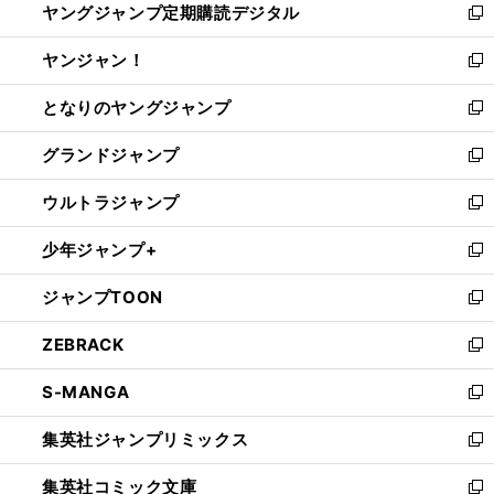
ヤングジャンプ定期購読デジタル
く
で
ド
い
新
開
ウ
ウ
し
ヤンジャン！
く
で
ィ
い
新
開
ン
ウ
し
となりのヤングジャンプ
く
ド
ィ
い
新
ウ
ン
ウ
し
グランドジャンプ
で
ド
ィ
い
新
開
ウ
ン
ウ
し
ウルトラジャンプ
く
で
ド
ィ
い
新
開
ウ
ン
ウ
し
少年ジャンプ+
く
で
ド
ィ
い
新
開
ウ
ン
ウ
し
ジャンプTOON
く
で
ド
ィ
い
新
開
ウ
ン
ウ
し
ZEBRACK
く
で
ド
ィ
い
新
開
ウ
ン
ウ
し
S-MANGA
く
で
ド
ィ
い
新
開
ウ
ン
ウ
し
集英社ジャンプリミックス
く
で
ド
ィ
い
新
開
ウ
ン
ウ
し
集英社コミック文庫
く
で
ド
ィ
い
新