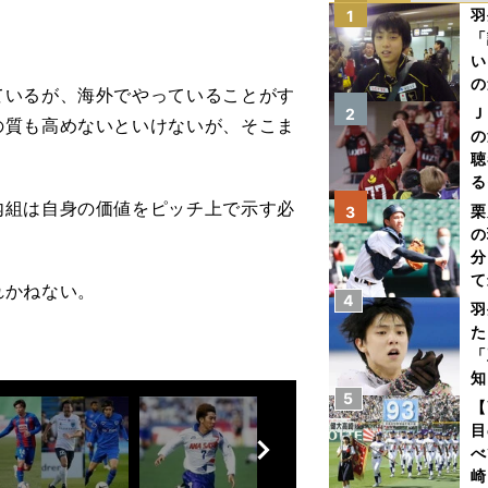
羽
1
「
い
の
ているが、海外でやっていることがす
Ｊ
2
の質も高めないといけないが、そこま
の
」
聴
る
い
組は自身の価値をピッチ上で示す必
栗
3
の
分
て
れかねない。
4
球
羽
た
「
知
5
【
前
目
へ
べ
崎