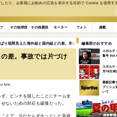
たり、お客様にお勧めの広告を表⽰する⽬的で Cookie を使⽤す
フ
その他球技
その他競技
モーター
フォト
連載
っぱり垣間見えた海外組と国内組との差。事故では片づけられない失
編集部のおすすめ
スポルテ
との差。事故では片づけ
集号 Vol
スポルテ
月16日発
最新記事
 Miki
プッシュ
いて
ず、ピンチを脱したことにチーム全
させないための対応も緩慢だった。
ことで、少なからずホッとした気持