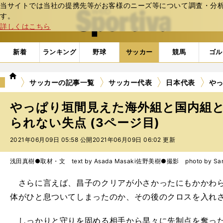
当サイトでは当社の提携先等がお客様のニーズ等について調査・分析し
web Sportiva (webスポルティーバ)
す。
詳しくはこちら
新着
ランキング
野球
サッカー
競馬
ゴル
we
サッカーの記事一覧
サッカー代表
日本代表
や
b
ス
やっぱり垣間見えた海外組と国内組
ポ
ル
られない失点 (3ページ目)
テ
2021年06月09日 05:58 公開
2021年06月09日 06:02 更新
ィ
ー
バ
浅田真樹●取材・文 text by Asada Masaki
佐野美樹●撮影 photo by Sano
さらに言えば、昌子のクリアが小さかったにもかかわら
体がひと息ついてしまったのか、その後のクロスを入れ
しっかりと守りを固める相手から早々に先制点を奪った