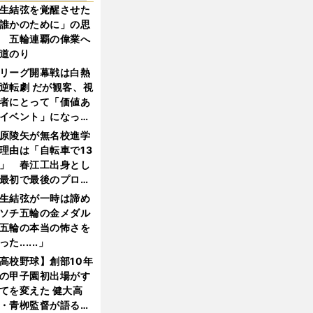
生結弦を覚醒させた
誰かのために」の思
 五輪連覇の偉業へ
道のり
リーグ開幕戦は白熱
逆転劇 だが観客、視
者にとって「価値あ
イベント」になって
たか
原陵矢が無名校進学
理由は「自転車で13
」 春江工出身とし
最初で最後のプロ野
選手となった
生結弦が一時は諦め
ソチ五輪の金メダル
五輪の本当の怖さを
った......」
高校野球】創部10年
の甲子園初出場がす
てを変えた 健大高
・青栁監督が語る