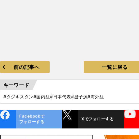
前の記事へ
一覧に戻る
キーワード
#タジキスタン
#国内組
#日本代表
#昌子源
#海外組
ebo
X
YouTube
Facebookで
Xでフォローする
ok
フォローする