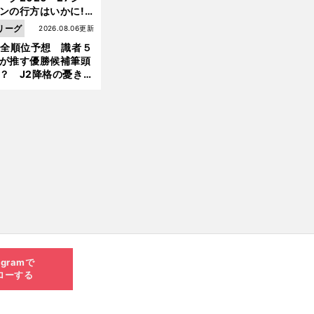
ンの行方はいかに!?
５人の識者が全順位
リーグ
2026.08.06更新
大胆予想
1全順位予想 識者５
が推す優勝候補筆頭
？ J2降格の憂き目
遭いそうな３クラブ
は？
agramで
ローする