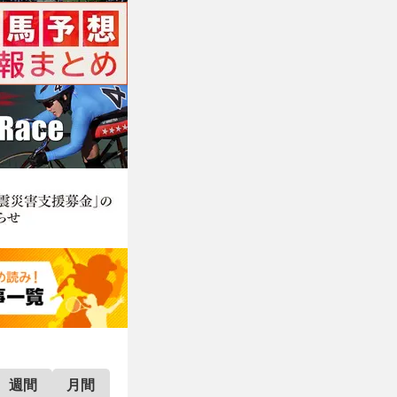
週間
月間