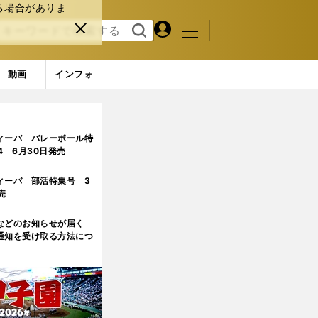
る場合がありま
マイペ
閉じ
検索
メニュ
ー
る
す
ジ
る
動画
インフォ
点
3ページ目
ィーバ バレーボール特
.4 6月30日発売
ィーバ 部活特集号 3
売
などのお知らせが届く
通知を受け取る方法につ