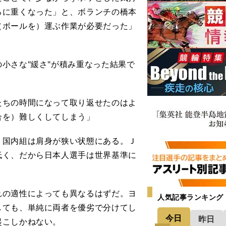
ろに重くなった」と、ボランチの橋本
（ボールを）運ぶ作業が必要だった」
小さな"緩さ"が積み重なった結果で
たちの時間になって取り返せたのはよ
合を）難しくしてしまう」
国内組は肩身が狭い状態にある。Ｊ
低く、だから日本人選手は世界基準に
の適性によっても異なるはずだ。ヨ
人気記事ランキング
しても、単純に両者を優劣で分けてし
今日
昨日
起こしかねない。