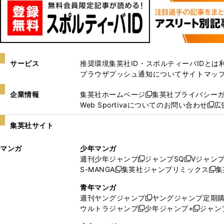
サービス
推奨環境
集英社ID・スポルティーバIDとは
ブラウザプッシュ通知について
サイトマッ
企業情報
集英社ホームページ
集英社プライバシー
新
Web Sportivaについてのお問い合わせ
広
し
新
い
し
集英社サイト
ウ
い
ィ
ウ
マンガ
少年マンガ
ン
ィ
週刊少年ジャンプ
ジャンプSQ
Vジャン
ド
ン
新
新
S-MANGA
集英社ジャンプリミックス
集
ウ
ド
新
し
し
新
で
ウ
し
い
い
し
青年マンガ
開
で
い
ウ
ウ
い
週刊ヤングジャンプ
ヤングジャンプ定期
新
く
開
ウ
ィ
ィ
ウ
ウルトラジャンプ
少年ジャンプ+
ジャン
新
し
新
く
ィ
ン
ン
ィ
し
い
し
ン
ド
ド
ン