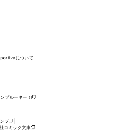
Sportivaについて
ャンプルーキー！
新
し
い
ウ
ャンプ
新
ィ
社コミック文庫
し
新
ン
い
し
ド