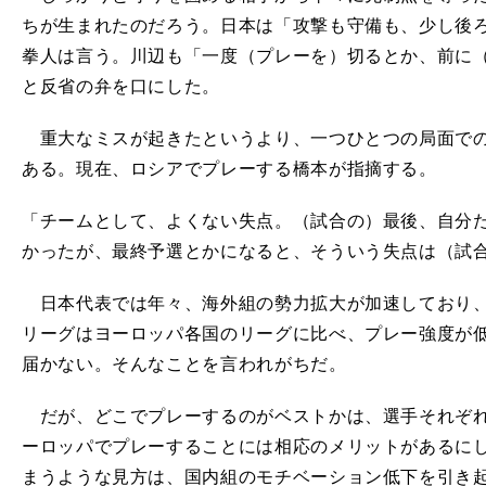
ちが生まれたのだろう。日本は「攻撃も守備も、少し後
拳人は言う。川辺も「一度（プレーを）切るとか、前に
と反省の弁を口にした。
重大なミスが起きたというより、一つひとつの局面での
ある。現在、ロシアでプレーする橋本が指摘する。
「チームとして、よくない失点。（試合の）最後、自分
かったが、最終予選とかになると、そういう失点は（試
日本代表では年々、海外組の勢力拡大が加速しており、
リーグはヨーロッパ各国のリーグに比べ、プレー強度が
届かない。そんなことを言われがちだ。
だが、どこでプレーするのがベストかは、選手それぞれ
ーロッパでプレーすることには相応のメリットがあるに
まうような見方は、国内組のモチベーション低下を引き