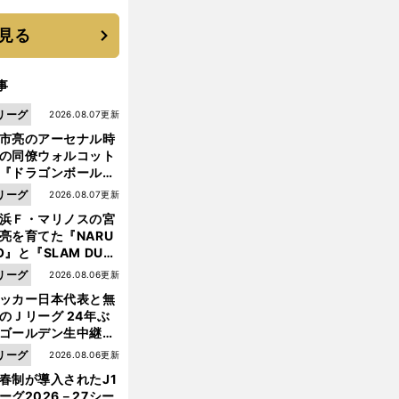
機動破壊」はこうし
生まれた
見る
事
リーグ
2026.08.07更新
市亮のアーセナル時
の同僚ウォルコット
『ドラゴンボール』
大好き ポドルスキは
リーグ
2026.08.07更新
向小次郎に憧れてい
浜Ｆ・マリノスの宮
亮を育てた『NARU
O』と『SLAM DUN
』 中京大中京の同
リーグ
2026.08.06更新
生・木原龍一は"ジ
ッカー日本代表と無
ンプ係"だった
のＪリーグ 24年ぶ
ゴールデン生中継の
幕戦でヘタな試合は
リーグ
2026.08.06更新
ス
。
？
せられない
ペイン人指導者が南野と原口の攻撃のまずさを指摘
逆にタジキスタン戦で評価した選手は
春制が導入されたJ1
ーグ2026－27シー