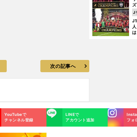
ズ
J
を
J
人
は
に
と
次の記事へ
Instagra
LINE
YouTubeで
LINEで
Inst
m
チャンネル登録
アカウント追加
フォ