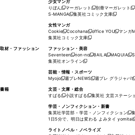
少女マンガ
い
ウ
い
ド
ウ
ウ
ド
りぼん
マーガレット
別冊マーガレット
新
新
新
ウ
ィ
ウ
ウ
で
で
ウ
S-MANGA
集英社コミック文庫
し
新
し
新
ィ
ン
ィ
で
開
開
で
い
し
い
し
ン
ド
ン
女性マンガ
開
く
く
開
ウ
い
ウ
い
ド
ウ
ド
Cookie
Cocohana
office YOU
マンガM
く
く
新
新
新
ィ
ウ
ィ
ウ
ウ
で
ウ
集英社コミック文庫
し
新
し
し
ン
ィ
ン
ィ
で
開
で
い
し
い
い
ド
ン
ド
ン
取材・ファッション
ファッション・美容
開
く
開
ウ
い
ウ
ウ
ウ
ド
ウ
ド
Seventeen
non-no
BAILA
MAQUIA
S
く
く
新
新
新
新
ィ
ウ
ィ
ィ
で
ウ
で
ウ
集英社オンライン
し
新
し
し
し
ン
ィ
ン
ン
開
で
開
で
い
し
い
い
い
ド
ン
ド
ド
芸能・情報・スポーツ
く
開
く
開
ウ
い
ウ
ウ
ウ
ウ
ド
ウ
ウ
Myojo
週プレNEWS
週プレ グラジャパ!
く
く
新
新
新
ィ
ウ
ィ
ィ
ィ
で
ウ
で
で
し
し
ン
ィ
ン
ン
ン
書籍
文芸・文庫・総合
開
で
開
開
い
い
ド
ン
ド
ド
ド
すばる
小説すばる
集英社 文芸ステーシ
く
開
く
く
新
新
ウ
ウ
ウ
ド
ウ
ウ
ウ
く
し
し
ィ
ィ
学芸・ノンフィクション・新書
で
ウ
で
で
で
い
い
ン
ン
集英社学芸部 - 学芸・ノンフィクション
開
で
開
開
開
新
ウ
ウ
ド
ド
1日5分で、明日は変わる よみタイ yomitai
く
開
く
く
く
し
新
ィ
ィ
ウ
ウ
く
い
ン
ン
ライトノベル・ノベライズ
で
で
ウ
ド
ド