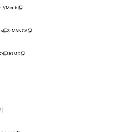
ウ
い
ウ
ガMeets
新
ィ
ウ
で
し
ン
ィ
開
い
ド
ン
く
ウ
ウ
ド
s
S-MANGA
新
新
ィ
で
ウ
し
し
ン
開
で
い
い
ド
く
開
ウ
ウ
ウ
NO
UOMO
く
新
新
ィ
ィ
で
し
し
ン
ン
開
い
い
ド
ド
く
ウ
ウ
ウ
ウ
ィ
ィ
で
で
ン
ン
開
開
ド
ド
く
く
ウ
ウ
で
で
開
開
く
く
し
い
ウ