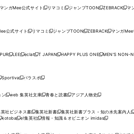
い
ウ
い
ウ
い
ウ
い
ウ
ウ
ド
ウ
ウ
ウ
マンガMee公式サイト
リマコミ
ジャンプTOON
ZEBRACK
マン
新
新
新
新
ウ
ィ
ウ
ィ
ウ
ィ
ウ
で
で
ウ
で
で
で
し
し
し
し
し
ィ
ン
ィ
ン
ィ
ン
ィ
開
開
で
開
開
開
い
い
い
い
い
ン
ド
ン
ド
ン
ド
ン
く
く
開
く
く
く
ウ
ウ
ウ
ウ
ウ
ド
ウ
ド
ウ
ド
ウ
ド
ee公式サイト
リマコミ
ジャンプTOON
ZEBRACK
マンガMeet
く
新
新
新
新
ィ
ィ
ィ
ィ
ィ
ウ
で
ウ
で
ウ
で
ウ
し
し
し
し
ン
ン
ン
ン
ン
で
開
で
開
で
開
で
い
い
い
い
ド
ド
ド
ド
ド
開
く
開
く
開
く
開
ウ
ウ
ウ
ウ
ウ
ウ
ウ
ウ
ウ
PUR
LEE
eclat
T JAPAN
HAPPY PLUS ONE
MEN'S NON-
く
く
く
く
新
新
新
新
新
ィ
ィ
ィ
ィ
で
で
で
で
で
し
し
し
し
し
ン
ン
ン
ン
開
開
開
開
開
い
い
い
い
い
ド
ド
ド
ド
く
く
く
く
く
ウ
ウ
ウ
ウ
ウ
ウ
ウ
ウ
ウ
Sportiva
パラスポ
新
新
ィ
ィ
ィ
ィ
ィ
で
で
で
で
し
し
し
ン
ン
ン
ン
ン
開
開
開
開
い
い
い
ド
ド
ド
ド
ド
ョン
web 集英社文庫
青春と読書
アジア人物史
く
く
く
く
新
新
新
新
ウ
ウ
ウ
ウ
ウ
ウ
ウ
ウ
し
し
し
し
ィ
ィ
ィ
で
で
で
で
で
い
い
い
い
ン
ン
ン
集英社ビジネス書
集英社新書
集英社新書プラス - 知の水先案内人
開
開
開
開
開
新
新
新
ウ
ウ
ウ
ウ
ド
ド
ド
kotoba
e!集英社
情報・知識＆オピニオン imidas
く
く
く
く
く
新
し
新
し
新
ィ
ィ
ィ
ィ
ウ
ウ
ウ
し
し
い
し
い
し
ン
ン
ン
ン
で
で
で
い
い
ウ
い
ウ
い
ド
ド
ド
ド