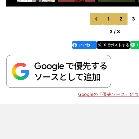
1
2
3
のページへ
前
3 / 3
いいね
Xでポストする
line
faceboo
x
k
Googleの「優先ソース」に