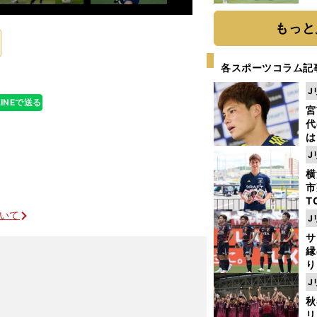
「
て
もっと
各スポーツコラム記
J
LINEで送る
宮
代
は
が
J
日
横
た
市
T
K
ついて
J
級
サ
ャ
縁
り
開
J
見
秋
リ