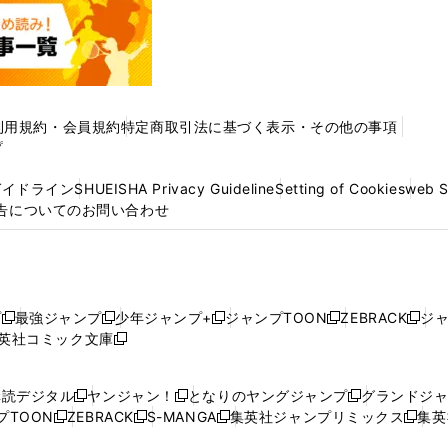
利用規約・会員規約
特定商取引法に基づく表示・その他の事項
プ
ガイドライン
SHUEISHA Privacy Guideline
Setting of Cookies
web 
告についてのお問い合わせ
プ
最強ジャンプ
少年ジャンプ+
ジャンプTOON
ZEBRACK
ジ
新
新
新
新
新
英社コミック文庫
し
新
し
し
し
し
い
い
し
い
い
い
ウ
ウ
い
ウ
ウ
ウ
購読デジタル
ヤンジャン！
となりのヤングジャンプ
グランドジ
新
新
新
ィ
ィ
ウ
ィ
ィ
ィ
プTOON
ZEBRACK
S-MANGA
集英社ジャンプリミックス
集英
新
し
新
し
新
し
新
ン
ン
ィ
ン
ン
ン
し
い
し
い
し
い
し
ド
ド
ン
ド
ド
ド