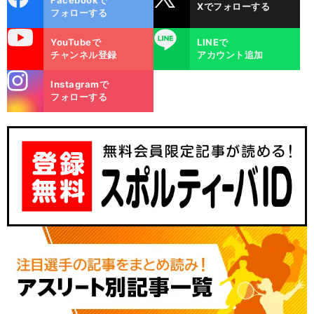
Facebookで
Xでフォローする
ok
フォローする
uTube
LINE
YouTubeで
LINEで
チャンネル登録
アカウント追加
stagra
Instagramで
m
フォローする