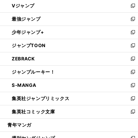
し
Vジャンプ
ィ
い
新
ン
ウ
し
最強ジャンプ
ド
ィ
い
新
ウ
ン
ウ
し
少年ジャンプ+
で
ド
ィ
い
新
開
ウ
ン
ウ
し
ジャンプTOON
く
で
ド
ィ
い
新
開
ウ
ン
ウ
し
ZEBRACK
く
で
ド
ィ
い
新
開
ウ
ン
ウ
し
ジャンプルーキー！
く
で
ド
ィ
い
新
開
ウ
ン
ウ
し
S-MANGA
く
で
ド
ィ
い
新
開
ウ
ン
ウ
し
集英社ジャンプリミックス
く
で
ド
ィ
い
新
開
ウ
ン
ウ
し
集英社コミック文庫
く
で
ド
ィ
い
新
開
ウ
ン
ウ
し
青年マンガ
く
で
ド
ィ
い
開
ウ
ン
ウ
く