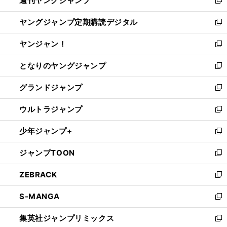
週刊ヤングジャンプ
で
ド
ィ
新
開
ウ
ン
し
ヤングジャンプ定期購読デジタル
く
で
ド
い
新
開
ウ
ウ
し
ヤンジャン！
く
で
ィ
い
新
開
ン
ウ
し
となりのヤングジャンプ
く
ド
ィ
い
新
ウ
ン
ウ
し
グランドジャンプ
で
ド
ィ
い
新
開
ウ
ン
ウ
し
ウルトラジャンプ
く
で
ド
ィ
い
新
開
ウ
ン
ウ
し
少年ジャンプ+
く
で
ド
ィ
い
新
開
ウ
ン
ウ
し
ジャンプTOON
く
で
ド
ィ
い
新
開
ウ
ン
ウ
し
ZEBRACK
く
で
ド
ィ
い
新
開
ウ
ン
ウ
し
S-MANGA
く
で
ド
ィ
い
新
開
ウ
ン
ウ
し
集英社ジャンプリミックス
く
で
ド
ィ
い
新