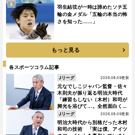
5
羽生結弦が一時は諦めたソチ五
輪の金メダル「五輪の本当の怖
さを知った......」
もっと見る
各スポーツコラム記事
Jリーグ
2026.08.09更新
元なでしこジャパン監督・佐々
木則夫が振り返る明治大時代
「練習もしない（木村）和司が
脚光を浴びて...。全然面白くな
い４年間でした」
Jリーグ
2026.08.09更新
明治大時代から別格だった木村
和司の技術 「実は僕、アイツ