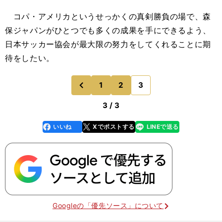
コパ・アメリカというせっかくの真剣勝負の場で、森
保ジャパンがひとつでも多くの成果を手にできるよう、
日本サッカー協会が最大限の努力をしてくれることに期
待をしたい。
1
2
3
のページへ
前
3 / 3
いいね
Xでポストする
LINEで送る
line
faceboo
x
k
Googleの「優先ソース」について