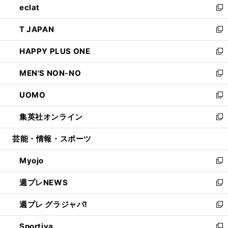
eclat
く
で
ド
ィ
い
新
開
ウ
ン
ウ
し
T JAPAN
く
で
ド
ィ
い
新
開
ウ
ン
ウ
し
HAPPY PLUS ONE
く
で
ド
ィ
い
新
開
ウ
ン
ウ
し
MEN'S NON-NO
く
で
ド
ィ
い
新
開
ウ
ン
ウ
し
UOMO
く
で
ド
ィ
い
新
開
ウ
ン
ウ
し
集英社オンライン
く
で
ド
ィ
い
新
開
ウ
ン
ウ
し
芸能・情報・スポーツ
く
で
ド
ィ
い
開
ウ
ン
ウ
Myojo
く
で
ド
ィ
新
開
ウ
ン
し
週プレNEWS
く
で
ド
い
新
開
ウ
ウ
し
週プレ グラジャパ!
く
で
ィ
い
新
開
ン
ウ
し
Sportiva
く
ド
ィ
い