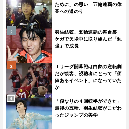
ために」の思い 五輪連覇の偉
業への道のり
羽生結弦、五輪連覇の舞台裏
2
ケガで欠場中に取り組んだ「勉
強」で成長
Ｊリーグ開幕戦は白熱の逆転劇
3
だが観客、視聴者にとって「価
値あるイベント」になっていた
か
4
「僕なりの４回転半ができた」
最後の五輪、羽生結弦がこだわ
ったジャンプの美学