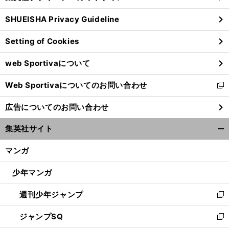
る
ウ
SHUEISHA Privacy Guideline
ィ
ン
Setting of Cookies
ド
ウ
web Sportivaについて
で
開
Web Sportivaについてのお問い合わせ
く
新
し
広告についてのお問い合わせ
い
ウ
集英社サイト
ィ
開
ン
く/
マンガ
ド
閉
ウ
じ
少年マンガ
で
る
開
週刊少年ジャンプ
く
新
急
、
ボ
」
し
成長の東京五輪世代
松本泰志は「
ランチの最終形態
を目指す
ジャンプSQ
い
新
ウ