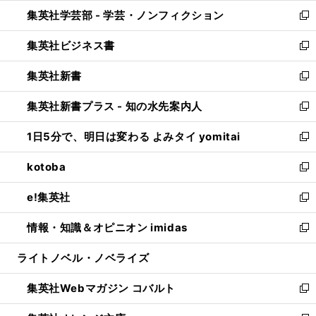
ウ
ン
ウ
集英社学芸部 - 学芸・ノンフィクション
く
で
ド
ィ
新
開
ウ
ン
し
集英社ビジネス書
く
で
ド
い
新
開
ウ
ウ
し
集英社新書
く
で
ィ
い
新
開
ン
ウ
し
集英社新書プラス - 知の水先案内人
く
ド
ィ
い
新
ウ
ン
ウ
し
1日5分で、明日は変わる よみタイ yomitai
で
ド
ィ
い
新
開
ウ
ン
ウ
し
kotoba
く
で
ド
ィ
い
新
開
ウ
ン
ウ
し
e!集英社
く
で
ド
ィ
い
新
開
ウ
ン
ウ
し
情報・知識＆オピニオン imidas
く
で
ド
ィ
い
新
開
ウ
ン
ウ
し
ライトノベル・ノベライズ
く
で
ド
ィ
い
開
ウ
ン
ウ
集英社Webマガジン コバルト
く
で
ド
ィ
新
開
ウ
ン
し