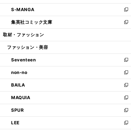
開
ウ
ン
ウ
し
S-MANGA
く
で
ド
ィ
い
新
開
ウ
ン
ウ
し
集英社コミック文庫
く
で
ド
ィ
い
新
開
ウ
ン
ウ
し
取材・ファッション
く
で
ド
ィ
い
開
ウ
ン
ウ
ファッション・美容
く
で
ド
ィ
開
ウ
ン
Seventeen
く
で
ド
新
開
ウ
し
non-no
く
で
い
新
開
ウ
し
BAILA
く
ィ
い
新
ン
ウ
し
MAQUIA
ド
ィ
い
新
ウ
ン
ウ
し
SPUR
で
ド
ィ
い
新
開
ウ
ン
ウ
し
LEE
く
で
ド
ィ
い
新
開
ウ
ン
ウ
し