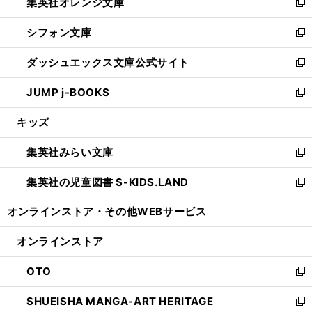
集英社オレンジ文庫
く
で
ド
い
新
開
ウ
ウ
し
シフォン文庫
く
で
ィ
い
新
開
ン
ウ
し
ダッシュエックス文庫公式サイト
く
ド
ィ
い
新
ウ
ン
ウ
し
JUMP j-BOOKS
で
ド
ィ
い
新
開
ウ
ン
ウ
し
キッズ
く
で
ド
ィ
い
開
ウ
ン
ウ
集英社みらい文庫
く
で
ド
ィ
新
開
ウ
ン
し
集英社の児童図書 S-KIDS.LAND
く
で
ド
い
新
開
ウ
ウ
し
オンラインストア・
その他WEBサービス
く
で
ィ
い
開
ン
ウ
オンラインストア
く
ド
ィ
ウ
ン
OTO
で
ド
新
開
ウ
し
SHUEISHA MANGA-ART HERITAGE
く
で
い
新