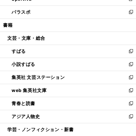
新
ウ
ン
ウ
し
パラスポ
で
ド
ィ
い
新
開
ウ
ン
ウ
し
書籍
く
で
ド
ィ
い
開
ウ
ン
ウ
文芸・文庫・総合
く
で
ド
ィ
開
ウ
ン
すばる
く
で
ド
新
開
ウ
し
小説すばる
く
で
い
新
開
ウ
し
集英社 文芸ステーション
く
ィ
い
新
ン
ウ
し
web 集英社文庫
ド
ィ
い
新
ウ
ン
ウ
し
青春と読書
で
ド
ィ
い
新
開
ウ
ン
ウ
し
アジア人物史
く
で
ド
ィ
い
新
開
ウ
ン
ウ
し
学芸・ノンフィクション・新書
く
で
ド
ィ
い
開