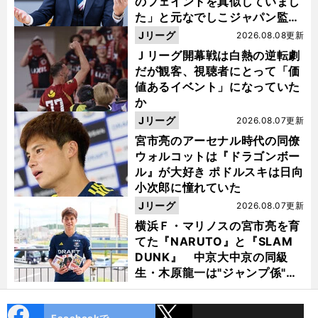
のフェイントを真似していまし
た」と元なでしこジャパン監
督・佐々木則夫
Jリーグ
2026.08.08更新
Ｊリーグ開幕戦は白熱の逆転劇
だが観客、視聴者にとって「価
値あるイベント」になっていた
か
Jリーグ
2026.08.07更新
宮市亮のアーセナル時代の同僚
ウォルコットは『ドラゴンボー
ル』が大好き ポドルスキは日向
小次郎に憧れていた
Jリーグ
2026.08.07更新
横浜Ｆ・マリノスの宮市亮を育
てた『NARUTO』と『SLAM
DUNK』 中京大中京の同級
生・木原龍一は"ジャンプ係"だ
った
cebo
X