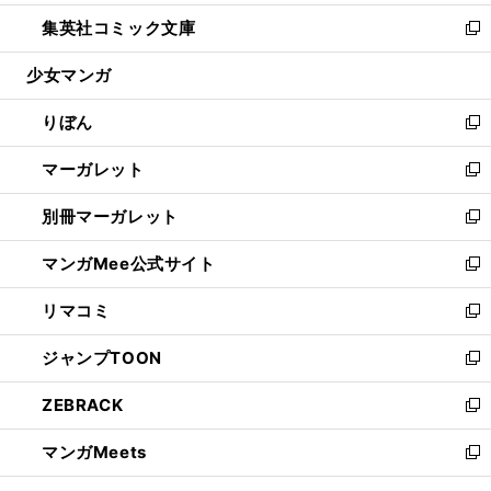
開
ウ
ン
ウ
し
集英社コミック文庫
く
で
ド
ィ
い
新
開
ウ
ン
ウ
し
少女マンガ
く
で
ド
ィ
い
開
ウ
ン
ウ
りぼん
く
で
ド
ィ
新
開
ウ
ン
し
マーガレット
く
で
ド
い
新
開
ウ
ウ
し
別冊マーガレット
く
で
ィ
い
新
開
ン
ウ
し
マンガMee公式サイト
く
ド
ィ
い
新
ウ
ン
ウ
し
リマコミ
で
ド
ィ
い
新
開
ウ
ン
ウ
し
ジャンプTOON
く
で
ド
ィ
い
新
開
ウ
ン
ウ
し
ZEBRACK
く
で
ド
ィ
い
新
開
ウ
ン
ウ
し
マンガMeets
く
で
ド
ィ
い
新
開
ウ
ン
ウ
し