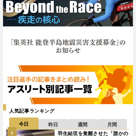
人気記事ランキング
今日
昨日
週間
月間
羽生結弦を覚醒させた「誰かの
1