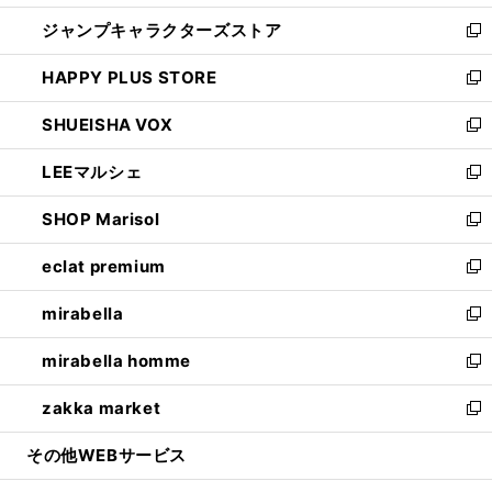
開
ウ
し
ジャンプキャラクターズストア
く
ィ
い
新
ン
ウ
し
HAPPY PLUS STORE
ド
ィ
い
新
ウ
ン
ウ
し
SHUEISHA VOX
で
ド
ィ
い
新
開
ウ
ン
ウ
し
LEEマルシェ
く
で
ド
ィ
い
新
開
ウ
ン
ウ
し
SHOP Marisol
く
で
ド
ィ
い
新
開
ウ
ン
ウ
し
eclat premium
く
で
ド
ィ
い
新
開
ウ
ン
ウ
し
mirabella
く
で
ド
ィ
い
新
開
ウ
ン
ウ
し
mirabella homme
く
で
ド
ィ
い
新
開
ウ
ン
ウ
し
zakka market
く
で
ド
ィ
い
新
開
ウ
ン
ウ
し
その他WEBサービス
く
で
ド
ィ
い
開
ウ
ン
ウ