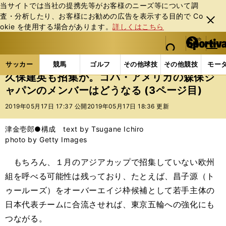
当サイトでは当社の提携先等がお客様のニーズ等について調
査・分析したり、お客様にお勧めの広告を表⽰する⽬的で Co
閉じ
okie を使⽤する場合があります。
詳しくはこちら
る
マイペ
web Sportiva (webスポルティーバ)
検索
メニュ
we
ー
サッカーの記事一覧
サッカー代表
日本代表
久
b
ジ
サッカー
競馬
ゴルフ
その他球技
その他競技
モー
ス
久保建英も招集か。コパ・アメリカの森保ジ
ポ
ャパンのメンバーはどうなる (3ページ目)
ル
テ
2019年05月17日 17:37 公開
2019年05月17日 18:36 更新
ィ
ー
津金壱郎●構成 text by Tsugane Ichiro
バ
photo by Getty Images
もちろん、１月のアジアカップで招集していない欧州
組を呼べる可能性は残っており、たとえば、昌子源（ト
ゥールーズ）をオーバーエイジ枠候補として若手主体の
日本代表チームに合流させれば、東京五輪への強化にも
つながる。