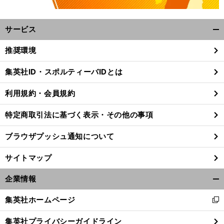
サービス
開
く/
推奨環境
閉
じ
集英社ID・スポルティーバIDとは
る
利用規約・会員規約
特定商取引法に基づく表示・その他の事項
ブラウザプッシュ通知について
サイトマップ
企業情報
開
く/
集英社ホームページ
新
閉
し
じ
集英社プライバシーガイドライン
い