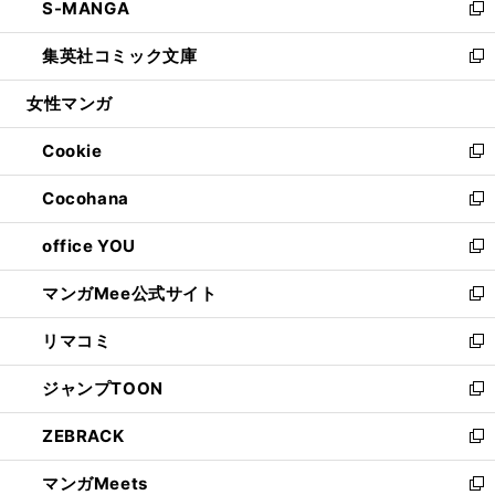
S-MANGA
く
で
ド
ィ
い
新
開
ウ
ン
ウ
し
集英社コミック文庫
く
で
ド
ィ
い
新
開
ウ
ン
ウ
し
女性マンガ
く
で
ド
ィ
い
開
ウ
ン
ウ
Cookie
く
で
ド
ィ
新
開
ウ
ン
し
Cocohana
く
で
ド
い
新
開
ウ
ウ
し
office YOU
く
で
ィ
い
新
開
ン
ウ
し
マンガMee公式サイト
く
ド
ィ
い
新
ウ
ン
ウ
し
リマコミ
で
ド
ィ
い
新
開
ウ
ン
ウ
し
ジャンプTOON
く
で
ド
ィ
い
新
開
ウ
ン
ウ
し
ZEBRACK
く
で
ド
ィ
い
新
開
ウ
ン
ウ
し
マンガMeets
く
で
ド
ィ
い
新