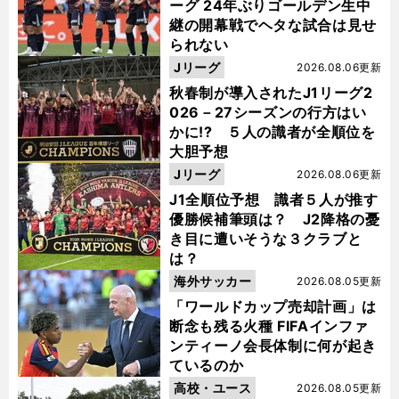
ーグ 24年ぶりゴールデン生中
継の開幕戦でヘタな試合は見せ
られない
Jリーグ
2026.08.06更新
秋春制が導入されたJ1リーグ2
026－27シーズンの行方はい
かに!? ５人の識者が全順位を
大胆予想
Jリーグ
2026.08.06更新
J1全順位予想 識者５人が推す
優勝候補筆頭は？ J2降格の憂
き目に遭いそうな３クラブと
は？
海外サッカー
2026.08.05更新
「ワールドカップ売却計画」は
断念も残る火種 FIFAインファ
ンティーノ会長体制に何が起き
ているのか
高校・ユース
2026.08.05更新