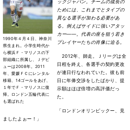
ックジャパン。チームの成長の
ためには、これまでとタイプの
異なる選手が加わる必要があ
る。例えばサイドに強いアタッ
カー――。代表の座を狙う若き
1990年４月４日、神奈川
プレイヤーたちの肖像に迫る。
県生まれ。小学生時代か
ら横浜Ｆ・マリノスの下
2012年、師走。Ｊリーグは全
部組織に所属し、Ｊデビ
日程を終え、各選手の契約更改
ューは2008年。2011
が連日行なわれていた。彼も前
年、愛媛ＦＣにレンタル
日に年俸交渉をしたばかり、提
移籍、14ゴールをあげ、
１年でＦ・マリノスに復
示額はほぼ倍増の高評価だっ
帰。ロンドン五輪代表に
た。
も選ばれた
「ロンドンオリンピックー、見
ましたよぉー！」