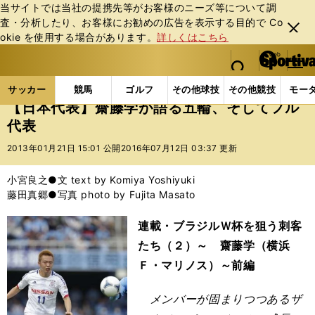
当サイトでは当社の提携先等がお客様のニーズ等について調
査・分析したり、お客様にお勧めの広告を表⽰する⽬的で Co
閉じ
okie を使⽤する場合があります。
詳しくはこちら
る
マイペ
web Sportiva (webスポルティーバ)
検索
メニュ
we
ー
サッカーの記事一覧
サッカー代表
日本代表
【
b
ジ
サッカー
競馬
ゴルフ
その他球技
その他競技
モー
ス
【日本代表】齋藤学が語る五輪、そしてフル
ポ
代表
ル
テ
2013年01月21日 15:01 公開
2016年07月12日 03:37 更新
ィ
ー
小宮良之●文 text by Komiya Yoshiyuki
バ
藤田真郷●写真 photo by Fujita Masato
連載・ブラジルＷ杯を狙う刺客
たち（２）～ 齋藤学（横浜
Ｆ・マリノス）～前編
メンバーが固まりつつあるザ