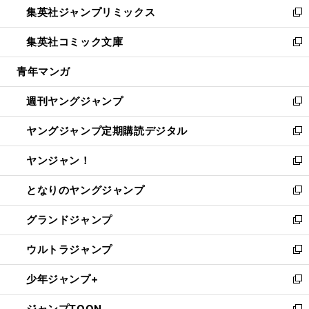
集英社ジャンプリミックス
く
で
ド
ィ
い
新
開
ウ
ン
ウ
し
集英社コミック文庫
く
で
ド
ィ
い
新
開
ウ
ン
ウ
し
青年マンガ
く
で
ド
ィ
い
開
ウ
ン
ウ
週刊ヤングジャンプ
く
で
ド
ィ
新
開
ウ
ン
し
ヤングジャンプ定期購読デジタル
く
で
ド
い
新
開
ウ
ウ
し
ヤンジャン！
く
で
ィ
い
新
開
ン
ウ
し
となりのヤングジャンプ
く
ド
ィ
い
新
ウ
ン
ウ
し
グランドジャンプ
で
ド
ィ
い
新
開
ウ
ン
ウ
し
ウルトラジャンプ
く
で
ド
ィ
い
新
開
ウ
ン
ウ
し
少年ジャンプ+
く
で
ド
ィ
い
新
開
ウ
ン
ウ
し
ジャンプTOON
く
で