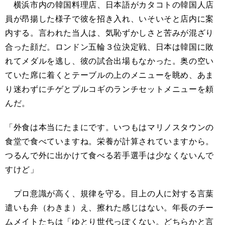
横浜市内の韓国料理店、日本語がカタコトの韓国人店
員が昂揚した様子で彼を招き入れ、いそいそと店内に案
内する。言われた当人は、気恥ずかしさと苦みが混ざり
合った顔だ。ロンドン五輪３位決定戦、日本は韓国に敗
れてメダルを逃し、彼の試合出場もなかった。奥の空い
ていた席に着くとテーブルの上のメニューを眺め、あま
り迷わずにチゲとプルコギのランチセットメニューを頼
んだ。
「外食は本当にたまにです。いつもはマリノスタウンの
食堂で食べていますね。栄養が計算されていますから。
つるんで外に出かけて食べる若手選手は少なくないんで
すけど」
プロ意識が高く、規律を守る。目上の人に対する言葉
遣いも弁（わきま）え、擦れた感じはない。年長のチー
ムメイトたちは「ゆとり世代っぽくない。どちらかと言