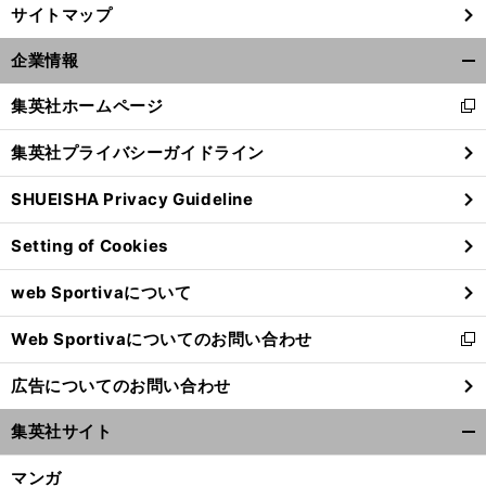
サイトマップ
企業情報
開
く/
集英社ホームページ
新
閉
し
じ
集英社プライバシーガイドライン
い
る
ウ
SHUEISHA Privacy Guideline
ィ
ン
Setting of Cookies
ド
ウ
web Sportivaについて
で
開
Web Sportivaについてのお問い合わせ
く
新
し
広告についてのお問い合わせ
い
ウ
集英社サイト
ィ
開
ン
く/
マンガ
ド