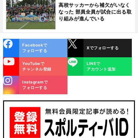
高校サッカーから補欠がいなく
なった 部員全員が試合に出る取
り組みが進んでいる
cebo
X
Facebookで
Xでフォローする
ok
フォローする
uTube
LINE
YouTubeで
LINEで
チャンネル登録
アカウント追加
stagra
Instagramで
m
フォローする