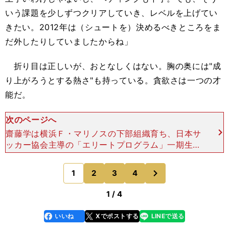
いう課題を少しずつクリアしていき、レベルを上げてい
きたい。2012年は（シュートを）決めるべきところをま
だ外したりしていましたからね」
折り目は正しいが、おとなしくはない。胸の奥には"成
り上がろうとする熱さ"も持っている。貪欲さは一つの才
能だ。
次のページへ
齋藤学は横浜Ｆ・マリノスの下部組織育ち、日本サ
ッカー協会主導の「エリートプログラム」一期生で
もある。育成年代の星として、ＡＦＣＵ－17選手権
では柿谷曜一郎、水沼宏太らと韓国、イランを撃
次
1
2
3
4
のページへ
破。この年代では
1 / 4
いいね
Xでポストする
LINEで送る
line
faceboo
x
k