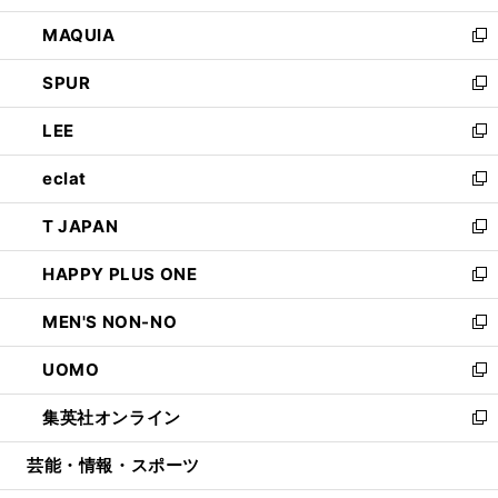
ン
ウ
し
MAQUIA
ド
ィ
い
新
ウ
ン
ウ
し
SPUR
で
ド
ィ
い
新
開
ウ
ン
ウ
し
LEE
く
で
ド
ィ
い
新
開
ウ
ン
ウ
し
eclat
く
で
ド
ィ
い
新
開
ウ
ン
ウ
し
T JAPAN
く
で
ド
ィ
い
新
開
ウ
ン
ウ
し
HAPPY PLUS ONE
く
で
ド
ィ
い
新
開
ウ
ン
ウ
し
MEN'S NON-NO
く
で
ド
ィ
い
新
開
ウ
ン
ウ
し
UOMO
く
で
ド
ィ
い
新
開
ウ
ン
ウ
し
集英社オンライン
く
で
ド
ィ
い
新
開
ウ
ン
ウ
し
芸能・情報・スポーツ
く
で
ド
ィ
い
開
ウ
ン
ウ