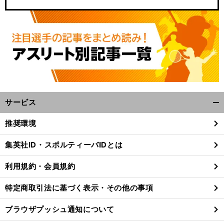
サービス
開
く/
】
僕
、
内
）
推奨環境
前
閉
へ
じ
集英社ID・スポルティーバIDとは
る
利用規約・会員規約
特定商取引法に基づく表示・その他の事項
ブラウザプッシュ通知について