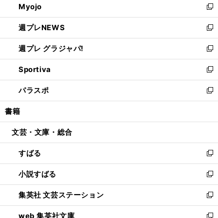
Myojo
く
で
ド
ィ
新
開
ウ
ン
し
週プレNEWS
く
で
ド
い
新
開
ウ
ウ
し
週プレ グラジャパ!
く
で
ィ
い
新
開
ン
ウ
し
Sportiva
く
ド
ィ
い
新
ウ
ン
ウ
し
パラスポ
で
ド
ィ
い
新
開
ウ
ン
ウ
し
書籍
く
で
ド
ィ
い
開
ウ
ン
ウ
文芸・文庫・総合
く
で
ド
ィ
開
ウ
ン
すばる
く
で
ド
新
開
ウ
し
小説すばる
く
で
い
新
開
ウ
し
集英社 文芸ステーション
く
ィ
い
新
ン
ウ
し
web 集英社文庫
ド
ィ
い
新