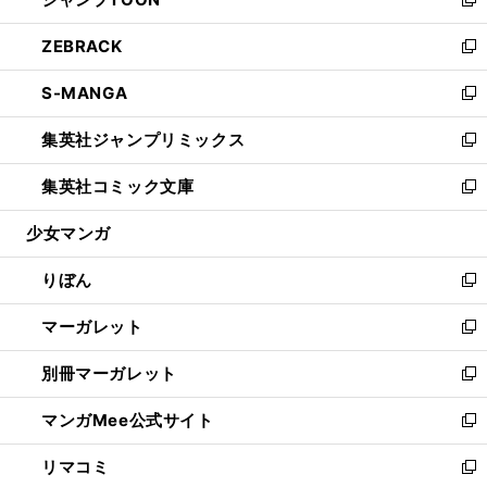
ド
ィ
い
新
開
ウ
ン
ウ
し
ZEBRACK
く
で
ド
ィ
い
新
開
ウ
ン
ウ
し
S-MANGA
く
で
ド
ィ
い
新
開
ウ
ン
ウ
し
集英社ジャンプリミックス
く
で
ド
ィ
い
新
開
ウ
ン
ウ
し
集英社コミック文庫
く
で
ド
ィ
い
新
開
ウ
ン
ウ
し
少女マンガ
く
で
ド
ィ
い
開
ウ
ン
ウ
りぼん
く
で
ド
ィ
新
開
ウ
ン
し
マーガレット
く
で
ド
い
新
開
ウ
ウ
し
別冊マーガレット
く
で
ィ
い
新
開
ン
ウ
し
マンガMee公式サイト
く
ド
ィ
い
新
ウ
ン
ウ
し
リマコミ
で
ド
ィ
い
新