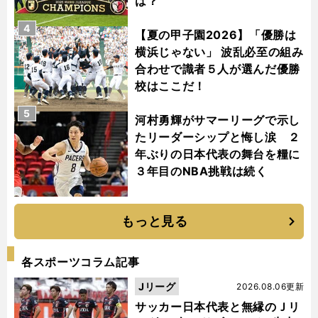
は？
4
【夏の甲子園2026】「優勝は
横浜じゃない」 波乱必至の組み
合わせで識者５人が選んだ優勝
校はここだ！
5
河村勇輝がサマーリーグで示し
たリーダーシップと悔し涙 ２
年ぶりの日本代表の舞台を糧に
３年目のNBA挑戦は続く
もっと見る
各スポーツコラム記事
Jリーグ
2026.08.06更新
サッカー日本代表と無縁のＪリ