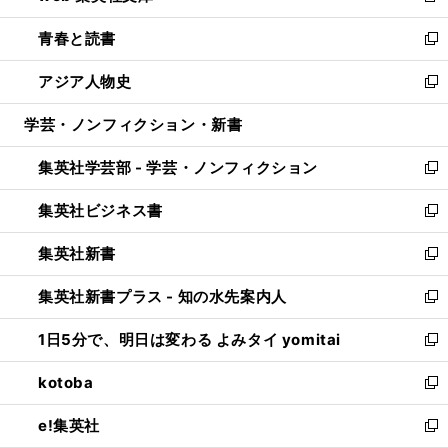
ウ
ン
ウ
し
青春と読書
で
ド
ィ
い
新
開
ウ
ン
ウ
し
アジア人物史
く
で
ド
ィ
い
新
開
ウ
ン
ウ
し
学芸・ノンフィクション・新書
く
で
ド
ィ
い
開
ウ
ン
ウ
集英社学芸部 - 学芸・ノンフィクション
く
で
ド
ィ
新
開
ウ
ン
し
集英社ビジネス書
く
で
ド
い
新
開
ウ
ウ
し
集英社新書
く
で
ィ
い
新
開
ン
ウ
し
集英社新書プラス - 知の水先案内人
く
ド
ィ
い
新
ウ
ン
ウ
し
1日5分で、明日は変わる よみタイ yomitai
で
ド
ィ
い
新
開
ウ
ン
ウ
し
kotoba
く
で
ド
ィ
い
新
開
ウ
ン
ウ
し
e!集英社
く
で
ド
ィ
い
新
開
ウ