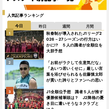
人気記事ランキング
今日
昨日
週間
月間
秋春制が導入されたJ1リーグ2
1
026－27シーズンの行方はい
かに!? ５人の識者が全順位を
大胆予想
「お前がラクして生意気だな」
2
「あいつ若いくせに」厳しい言
葉を浴びせられるも佐藤慎太郎
が貫いた誇りとファンへの思い
J1全順位予想 識者５人が推す
3
優勝候補筆頭は？ J2降格の憂
き目に遭いそうな３クラブと