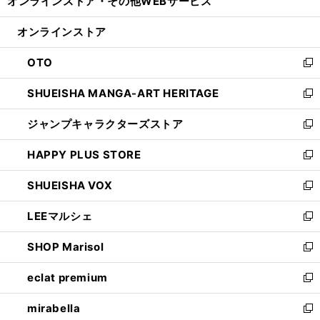
オンラインストア・
その他WEBサービス
く
で
ィ
い
開
ン
ウ
オンラインストア
く
ド
ィ
ウ
ン
OTO
で
ド
新
開
ウ
し
SHUEISHA MANGA-ART HERITAGE
く
で
い
新
開
ウ
し
ジャンプキャラクターズストア
く
ィ
い
新
ン
ウ
し
HAPPY PLUS STORE
ド
ィ
い
新
ウ
ン
ウ
し
SHUEISHA VOX
で
ド
ィ
い
新
開
ウ
ン
ウ
し
LEEマルシェ
く
で
ド
ィ
い
新
開
ウ
ン
ウ
し
SHOP Marisol
く
で
ド
ィ
い
新
開
ウ
ン
ウ
し
eclat premium
く
で
ド
ィ
い
新
開
ウ
ン
ウ
し
mirabella
く
で
ド
ィ
い
新