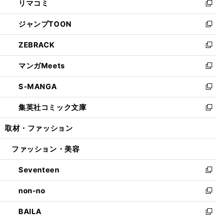
リマコミ
で
ド
ィ
い
新
開
ウ
ン
ウ
し
ジャンプTOON
く
で
ド
ィ
い
新
開
ウ
ン
ウ
し
ZEBRACK
く
で
ド
ィ
い
新
開
ウ
ン
ウ
し
マンガMeets
く
で
ド
ィ
い
新
開
ウ
ン
ウ
し
S-MANGA
く
で
ド
ィ
い
新
開
ウ
ン
ウ
し
集英社コミック文庫
く
で
ド
ィ
い
新
開
ウ
ン
ウ
し
取材・ファッション
く
で
ド
ィ
い
開
ウ
ン
ウ
ファッション・美容
く
で
ド
ィ
開
ウ
ン
Seventeen
く
で
ド
新
開
ウ
し
non-no
く
で
い
新
開
ウ
し
BAILA
く
ィ
い
新