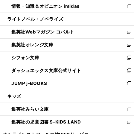
ン
ウ
し
情報・知識＆オピニオン imidas
く
で
ド
ィ
い
新
開
ウ
ン
ウ
し
ライトノベル・ノベライズ
く
で
ド
ィ
い
開
ウ
ン
ウ
集英社Webマガジン コバルト
く
で
ド
ィ
新
開
ウ
ン
し
集英社オレンジ文庫
く
で
ド
い
新
開
ウ
ウ
し
シフォン文庫
く
で
ィ
い
新
開
ン
ウ
し
ダッシュエックス文庫公式サイト
く
ド
ィ
い
新
ウ
ン
ウ
し
JUMP j-BOOKS
で
ド
ィ
い
新
開
ウ
ン
ウ
し
キッズ
く
で
ド
ィ
い
開
ウ
ン
ウ
集英社みらい文庫
く
で
ド
ィ
新
開
ウ
ン
し
集英社の児童図書 S-KIDS.LAND
く
で
ド
い
新
開
ウ
ウ
し