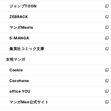
開
ウ
ン
ウ
し
ジャンプTOON
く
で
ド
ィ
い
新
開
ウ
ン
ウ
し
ZEBRACK
く
で
ド
ィ
い
新
開
ウ
ン
ウ
し
マンガMeets
く
で
ド
ィ
い
新
開
ウ
ン
ウ
し
S-MANGA
く
で
ド
ィ
い
新
開
ウ
ン
ウ
し
集英社コミック文庫
く
で
ド
ィ
い
新
開
ウ
ン
ウ
し
女性マンガ
く
で
ド
ィ
い
開
ウ
ン
ウ
Cookie
く
で
ド
ィ
新
開
ウ
ン
し
Cocohana
く
で
ド
い
新
開
ウ
ウ
し
office YOU
く
で
ィ
い
新
開
ン
ウ
し
マンガMee公式サイト
く
ド
ィ
い
新
ウ
ン
ウ
し