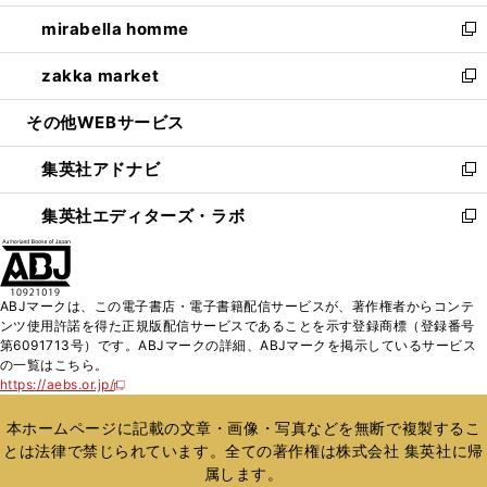
開
ウ
ン
ウ
し
mirabella homme
く
で
ド
ィ
い
新
開
ウ
ン
ウ
し
zakka market
く
で
ド
ィ
い
新
開
ウ
ン
ウ
し
その他WEBサービス
く
で
ド
ィ
い
開
ウ
ン
ウ
集英社アドナビ
く
で
ド
ィ
新
開
ウ
ン
し
集英社エディターズ・ラボ
く
で
ド
い
新
開
ウ
ウ
し
く
で
ィ
い
開
ン
ウ
ABJマークは、この電子書店・電子書籍配信サービスが、著作権者からコンテ
く
ド
ィ
ンツ使用許諾を得た正規版配信サービスであることを示す登録商標（登録番号
ウ
ン
第6091713号）です。ABJマークの詳細、ABJマークを掲示しているサービス
で
ド
の一覧はこちら。
開
ウ
https://aebs.or.jp/
新
く
で
し
い
開
本ホームページに記載の文章・画像・写真などを無断で複製するこ
ウ
く
とは法律で禁じられています。全ての著作権は株式会社 集英社に帰
ィ
属します。
ン