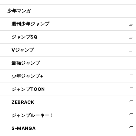
閉
ウ
じ
少年マンガ
で
る
開
週刊少年ジャンプ
く
新
し
ジャンプSQ
い
新
ウ
し
Vジャンプ
ィ
い
新
ン
ウ
し
最強ジャンプ
ド
ィ
い
新
ウ
ン
ウ
し
少年ジャンプ+
で
ド
ィ
い
新
開
ウ
ン
ウ
し
ジャンプTOON
く
で
ド
ィ
い
新
開
ウ
ン
ウ
し
ZEBRACK
く
で
ド
ィ
い
新
開
ウ
ン
ウ
し
ジャンプルーキー！
く
で
ド
ィ
い
新
開
ウ
ン
ウ
し
S-MANGA
く
で
ド
ィ
い
新
開
ウ
ン
ウ
し