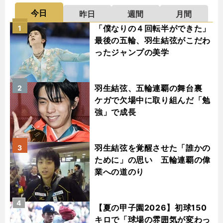
今日
昨日
週間
月間
「僕なりの４回転半ができた」
1
最後の五輪、羽生結弦がこだわ
ったジャンプの美学
羽生結弦、五輪連覇の舞台裏
2
ケガで欠場中に取り組んだ「勉
強」で成長
羽生結弦を覚醒させた「誰かの
3
ために」の思い 五輪連覇の偉
業への道のり
4
【夏の甲子園2026】初球150
キロで「球場の雰囲気が変わっ