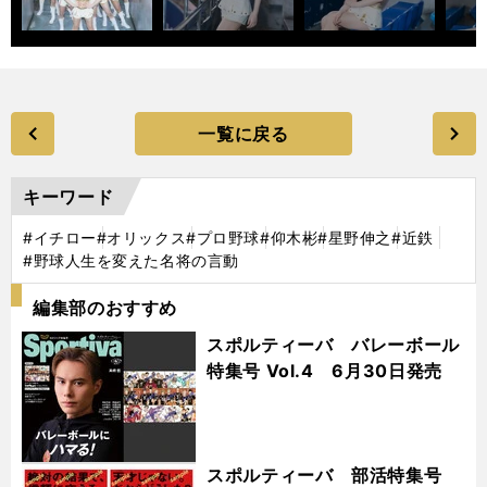
一覧に戻る
キーワード
#イチロー
#オリックス
#プロ野球
#仰木彬
#星野伸之
#近鉄
#野球人生を変えた名将の言動
編集部のおすすめ
スポルティーバ バレーボール
特集号 Vol.4 6月30日発売
スポルティーバ 部活特集号