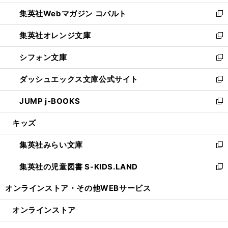
開
ウ
ン
ウ
集英社Webマガジン コバルト
く
で
ド
ィ
新
開
ウ
ン
し
集英社オレンジ文庫
く
で
ド
い
新
開
ウ
ウ
し
シフォン文庫
く
で
ィ
い
新
開
ン
ウ
し
ダッシュエックス文庫公式サイト
く
ド
ィ
い
新
ウ
ン
ウ
し
JUMP j-BOOKS
で
ド
ィ
い
新
開
ウ
ン
ウ
し
キッズ
く
で
ド
ィ
い
開
ウ
ン
ウ
集英社みらい文庫
く
で
ド
ィ
新
開
ウ
ン
し
集英社の児童図書 S-KIDS.LAND
く
で
ド
い
新
開
ウ
ウ
し
オンラインストア・
その他WEBサービス
く
で
ィ
い
開
ン
ウ
オンラインストア
く
ド
ィ
ウ
ン