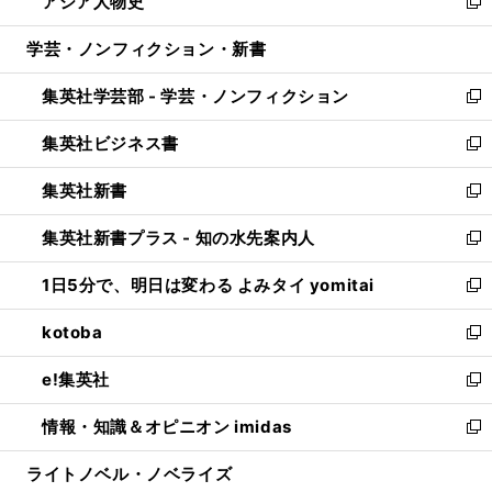
アジア人物史
く
で
ド
ィ
い
新
開
ウ
ン
ウ
し
学芸・ノンフィクション・新書
く
で
ド
ィ
い
開
ウ
ン
ウ
集英社学芸部 - 学芸・ノンフィクション
く
で
ド
ィ
新
開
ウ
ン
し
集英社ビジネス書
く
で
ド
い
新
開
ウ
ウ
し
集英社新書
く
で
ィ
い
新
開
ン
ウ
し
集英社新書プラス - 知の水先案内人
く
ド
ィ
い
新
ウ
ン
ウ
し
1日5分で、明日は変わる よみタイ yomitai
で
ド
ィ
い
新
開
ウ
ン
ウ
し
kotoba
く
で
ド
ィ
い
新
開
ウ
ン
ウ
し
e!集英社
く
で
ド
ィ
い
新
開
ウ
ン
ウ
し
情報・知識＆オピニオン imidas
く
で
ド
ィ
い
新
開
ウ
ン
ウ
し
ライトノベル・ノベライズ
く
で
ド
ィ
い