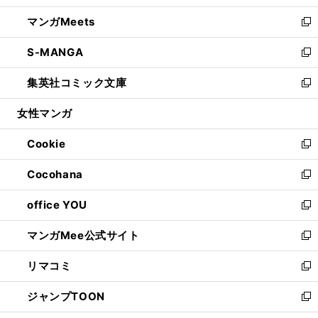
開
ウ
ン
ウ
し
マンガMeets
く
で
ド
ィ
い
新
開
ウ
ン
ウ
し
S-MANGA
く
で
ド
ィ
い
新
開
ウ
ン
ウ
し
集英社コミック文庫
く
で
ド
ィ
い
新
開
ウ
ン
ウ
し
女性マンガ
く
で
ド
ィ
い
開
ウ
ン
ウ
Cookie
く
で
ド
ィ
新
開
ウ
ン
し
Cocohana
く
で
ド
い
新
開
ウ
ウ
し
office YOU
く
で
ィ
い
新
開
ン
ウ
し
マンガMee公式サイト
く
ド
ィ
い
新
ウ
ン
ウ
し
リマコミ
で
ド
ィ
い
新
開
ウ
ン
ウ
し
ジャンプTOON
く
で
ド
ィ
い
新
開
ウ
ン
ウ
し