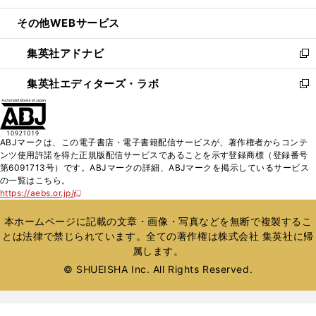
開
ウ
ン
ウ
し
その他WEBサービス
く
で
ド
ィ
い
開
ウ
ン
ウ
集英社アドナビ
く
で
ド
ィ
新
開
ウ
ン
し
集英社エディターズ・ラボ
く
で
ド
い
新
開
ウ
ウ
し
く
で
ィ
い
開
ン
ウ
ABJマークは、この電子書店・電子書籍配信サービスが、著作権者からコンテ
く
ド
ィ
ンツ使用許諾を得た正規版配信サービスであることを示す登録商標（登録番号
ウ
ン
第6091713号）です。ABJマークの詳細、ABJマークを掲示しているサービス
で
ド
の一覧はこちら。
開
ウ
https://aebs.or.jp/
新
く
で
し
い
開
本ホームページに記載の文章・画像・写真などを無断で複製するこ
ウ
く
とは法律で禁じられています。全ての著作権は株式会社 集英社に帰
ィ
属します。
ン
ド
© SHUEISHA Inc. All Rights Reserved.
ウ
で
開
く