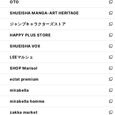
OTO
で
ド
新
開
ウ
し
SHUEISHA MANGA-ART HERITAGE
く
で
い
新
開
ウ
し
ジャンプキャラクターズストア
く
ィ
い
新
ン
ウ
し
HAPPY PLUS STORE
ド
ィ
い
新
ウ
ン
ウ
し
SHUEISHA VOX
で
ド
ィ
い
新
開
ウ
ン
ウ
し
LEEマルシェ
く
で
ド
ィ
い
新
開
ウ
ン
ウ
し
SHOP Marisol
く
で
ド
ィ
い
新
開
ウ
ン
ウ
し
eclat premium
く
で
ド
ィ
い
新
開
ウ
ン
ウ
し
mirabella
く
で
ド
ィ
い
新
開
ウ
ン
ウ
し
mirabella homme
く
で
ド
ィ
い
新
開
ウ
ン
ウ
し
zakka market
く
で
ド
ィ
い
新