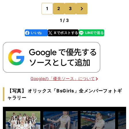
ったわけではありません。延長11回までひとりで投
次
1
2
3
のページへ
げて、サヨナラ
1 / 3
いいね
Xでポストする
LINEで送る
line
faceboo
x
k
Googleの「優先ソース」について
【写真】 オリックス「BsGirls」全メンバーフォトギ
ャラリー