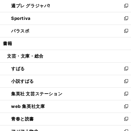
ウ
し
週プレ グラジャパ!
く
で
ィ
い
新
開
ン
ウ
し
Sportiva
く
ド
ィ
い
新
ウ
ン
ウ
し
パラスポ
で
ド
ィ
い
新
開
ウ
ン
ウ
し
書籍
く
で
ド
ィ
い
開
ウ
ン
ウ
文芸・文庫・総合
く
で
ド
ィ
開
ウ
ン
すばる
く
で
ド
新
開
ウ
し
小説すばる
く
で
い
新
開
ウ
し
集英社 文芸ステーション
く
ィ
い
新
ン
ウ
し
web 集英社文庫
ド
ィ
い
新
ウ
ン
ウ
し
青春と読書
で
ド
ィ
い
新
開
ウ
ン
ウ
し