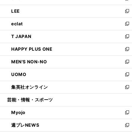
開
ウ
ン
ウ
し
LEE
く
で
ド
ィ
い
新
開
ウ
ン
ウ
し
eclat
く
で
ド
ィ
い
新
開
ウ
ン
ウ
し
T JAPAN
く
で
ド
ィ
い
新
開
ウ
ン
ウ
し
HAPPY PLUS ONE
く
で
ド
ィ
い
新
開
ウ
ン
ウ
し
MEN'S NON-NO
く
で
ド
ィ
い
新
開
ウ
ン
ウ
し
UOMO
く
で
ド
ィ
い
新
開
ウ
ン
ウ
し
集英社オンライン
く
で
ド
ィ
い
新
開
ウ
ン
ウ
し
芸能・情報・スポーツ
く
で
ド
ィ
い
開
ウ
ン
ウ
Myojo
く
で
ド
ィ
新
開
ウ
ン
し
週プレNEWS
く
で
ド
い
新
開
ウ