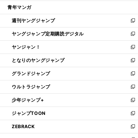
開
ウ
ン
ウ
し
青年マンガ
く
で
ド
ィ
い
開
ウ
ン
ウ
週刊ヤングジャンプ
く
で
ド
ィ
新
開
ウ
ン
し
ヤングジャンプ定期購読デジタル
く
で
ド
い
新
開
ウ
ウ
し
ヤンジャン！
く
で
ィ
い
新
開
ン
ウ
し
となりのヤングジャンプ
く
ド
ィ
い
新
ウ
ン
ウ
し
グランドジャンプ
で
ド
ィ
い
新
開
ウ
ン
ウ
し
ウルトラジャンプ
く
で
ド
ィ
い
新
開
ウ
ン
ウ
し
少年ジャンプ+
く
で
ド
ィ
い
新
開
ウ
ン
ウ
し
ジャンプTOON
く
で
ド
ィ
い
新
開
ウ
ン
ウ
し
ZEBRACK
く
で
ド
ィ
い
新
開
ウ
ン
ウ
し