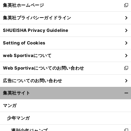
く/
集英社ホームページ
新
閉
し
じ
集英社プライバシーガイドライン
い
る
ウ
SHUEISHA Privacy Guideline
ィ
ン
Setting of Cookies
ド
ウ
web Sportivaについて
で
開
Web Sportivaについてのお問い合わせ
く
新
し
広告についてのお問い合わせ
い
ウ
集英社サイト
ィ
開
ン
く/
マンガ
ド
閉
ウ
じ
少年マンガ
で
る
開
週刊少年ジャンプ
く