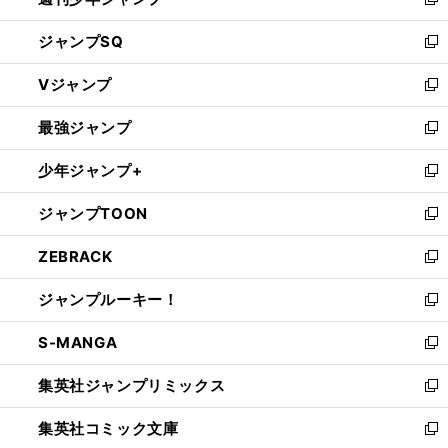
新
し
ジャンプSQ
い
新
ウ
し
Vジャンプ
ィ
い
新
ン
ウ
し
最強ジャンプ
ド
ィ
い
新
ウ
ン
ウ
し
少年ジャンプ+
で
ド
ィ
い
新
開
ウ
ン
ウ
し
ジャンプTOON
く
で
ド
ィ
い
新
開
ウ
ン
ウ
し
ZEBRACK
く
で
ド
ィ
い
新
開
ウ
ン
ウ
し
ジャンプルーキー！
く
で
ド
ィ
い
新
開
ウ
ン
ウ
し
S-MANGA
く
で
ド
ィ
い
新
開
ウ
ン
ウ
し
集英社ジャンプリミックス
く
で
ド
ィ
い
新
開
ウ
ン
ウ
し
集英社コミック文庫
く
で
ド
ィ
い
新