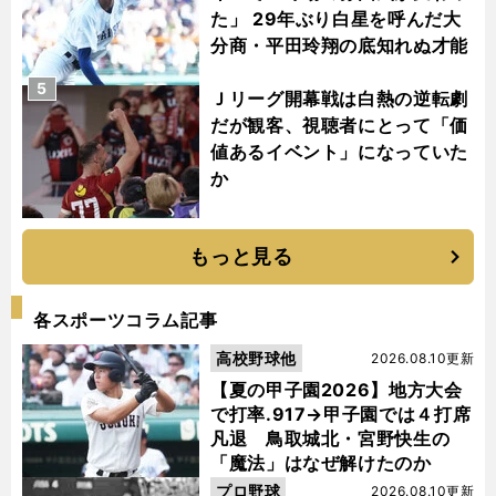
た」 29年ぶり白星を呼んだ大
分商・平田玲翔の底知れぬ才能
5
Ｊリーグ開幕戦は白熱の逆転劇
だが観客、視聴者にとって「価
値あるイベント」になっていた
か
もっと見る
各スポーツコラム記事
高校野球他
2026.08.10更新
【夏の甲子園2026】地方大会
で打率.917→甲子園では４打席
凡退 鳥取城北・宮野快生の
「魔法」はなぜ解けたのか
プロ野球
2026.08.10更新