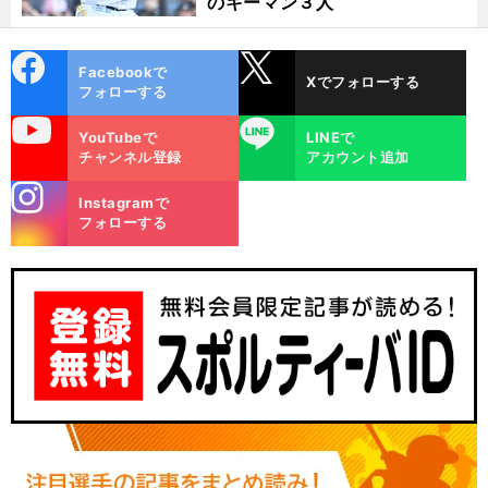
のキーマン３人
cebo
X
Facebookで
Xでフォローする
ok
フォローする
uTube
LINE
YouTubeで
LINEで
チャンネル登録
アカウント追加
stagra
Instagramで
」
m
、
！
・
・
フォローする
前
へ