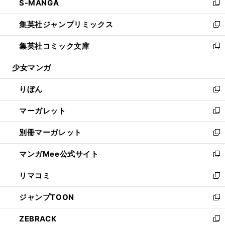
S-MANGA
く
で
ド
ィ
い
新
開
ウ
ン
ウ
し
集英社ジャンプリミックス
く
で
ド
ィ
い
新
開
ウ
ン
ウ
し
集英社コミック文庫
く
で
ド
ィ
い
新
開
ウ
ン
ウ
し
少女マンガ
く
で
ド
ィ
い
開
ウ
ン
ウ
りぼん
く
で
ド
ィ
新
開
ウ
ン
し
マーガレット
く
で
ド
い
新
開
ウ
ウ
し
別冊マーガレット
く
で
ィ
い
新
開
ン
ウ
し
マンガMee公式サイト
く
ド
ィ
い
新
ウ
ン
ウ
し
リマコミ
で
ド
ィ
い
新
開
ウ
ン
ウ
し
ジャンプTOON
く
で
ド
ィ
い
新
開
ウ
ン
ウ
し
ZEBRACK
く
で
ド
ィ
い
新