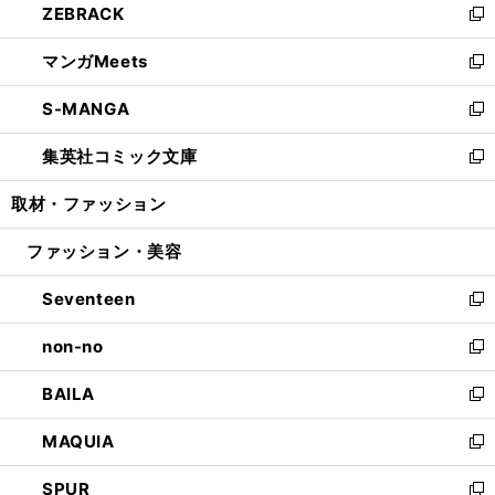
ZEBRACK
く
で
ド
ィ
い
新
開
ウ
ン
ウ
し
マンガMeets
く
で
ド
ィ
い
新
開
ウ
ン
ウ
し
S-MANGA
く
で
ド
ィ
い
新
開
ウ
ン
ウ
し
集英社コミック文庫
く
で
ド
ィ
い
新
開
ウ
ン
ウ
し
取材・ファッション
く
で
ド
ィ
い
開
ウ
ン
ウ
ファッション・美容
く
で
ド
ィ
開
ウ
ン
Seventeen
く
で
ド
新
開
ウ
し
non-no
く
で
い
新
開
ウ
し
BAILA
く
ィ
い
新
ン
ウ
し
MAQUIA
ド
ィ
い
新
ウ
ン
ウ
し
SPUR
で
ド
ィ
い
新