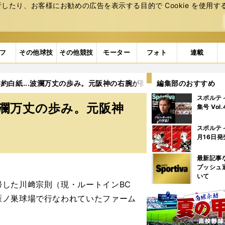
たり、お客様にお勧めの広告を表⽰する⽬的で Cookie を使⽤す
フ
その他球技
その他競技
モーター
フォト
連載
約白紙...波瀾万丈の歩み。元阪神の右腕が夢見る最後の舞台
編集部のおすすめ
スポルテ
波瀾万丈の歩み。元阪神
集号 Vol
スポルテ
月16日発
最新記事
プッシュ
いて
した川﨑宗則（現・ルートインBC
雁ノ巣球場で行なわれていたファーム