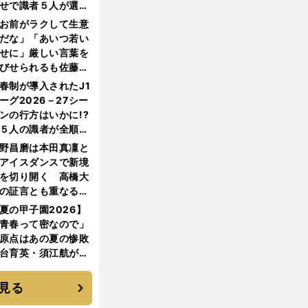
せで識者５人が選ん
優勝校はここだ！
お前がラクして生意
だな」「あいつ若い
せに」厳しい言葉を
びせられるも佐藤慎
郎が貫いた誇りとフ
春制が導入されたJ1
ンへの思い
ーグ2026－27シー
ンの行方はいかに!?
５人の識者が全順位
大胆予想
野昌磨は本田真凜と
アイスダンスで新境
を切り開く 高橋大
の証言とも重なる課
と楽しさ
夏の甲子園2026】
青春って密なので」
原点はあの夏の惨敗
台育英・須江航が明
す"日本一1000日計
"のすべて
見る