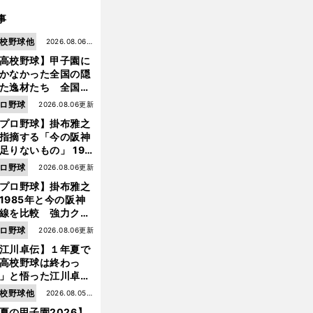
事
校野球他
2026.08.06更
高校野球】甲子園に
新
かなかった全国の隠
た逸材たち 全国を
って見つけた"幻の
ロ野球
2026.08.06更新
ター候補"たち
プロ野球】掛布雅之
指摘する「今の阪神
足りないもの」 198
年のチームよりもつ
ロ野球
2026.08.06更新
がりを感じない
プロ野球】掛布雅之
1985年と今の阪神
線を比較 強力クリ
ンナップと、チーム
ロ野球
2026.08.06更新
「大きな違い」を語
江川卓伝】１年夏で
た
高校野球は終わっ
」と悟った江川卓の
え投手は、公式戦わ
校野球他
2026.08.05更
か16イニングの登板
夏の甲子園2026】
新