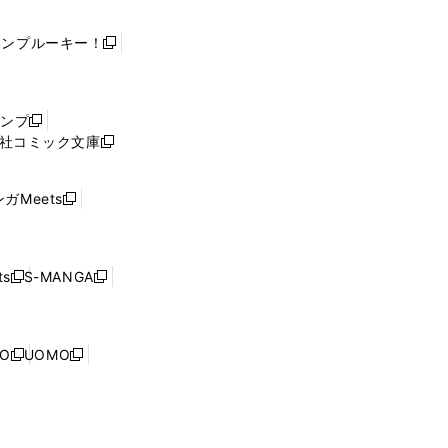
ャンプルーキー！
新
し
い
ウ
ャンプ
新
ィ
社コミック文庫
し
新
ン
い
し
ド
ウ
い
ウ
ガMeets
新
ィ
ウ
で
し
ン
ィ
開
い
ド
ン
く
ウ
ウ
ド
s
S-MANGA
新
新
ィ
で
ウ
し
し
ン
開
で
い
い
ド
く
開
ウ
ウ
ウ
NO
UOMO
く
新
新
ィ
ィ
で
し
し
ン
ン
開
い
い
ド
ド
く
ウ
ウ
ウ
ウ
ィ
ィ