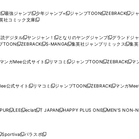
プ
最強ジャンプ
少年ジャンプ+
ジャンプTOON
ZEBRACK
ジ
新
新
新
新
新
英社コミック文庫
し
新
し
し
し
し
い
い
し
い
い
い
ウ
ウ
い
ウ
ウ
ウ
購読デジタル
ヤンジャン！
となりのヤングジャンプ
グランドジ
新
新
新
ィ
ィ
ウ
ィ
ィ
ィ
プTOON
ZEBRACK
S-MANGA
集英社ジャンプリミックス
集英
新
し
新
し
新
し
新
ン
ン
ィ
ン
ン
ン
し
い
し
い
し
い
し
ド
ド
ン
ド
ド
ド
い
ウ
い
ウ
い
ウ
い
ウ
ウ
ド
ウ
ウ
ウ
マンガMee公式サイト
リマコミ
ジャンプTOON
ZEBRACK
マン
新
新
新
新
ウ
ィ
ウ
ィ
ウ
ィ
ウ
で
で
ウ
で
で
で
し
し
し
し
し
ィ
ン
ィ
ン
ィ
ン
ィ
開
開
で
開
開
開
い
い
い
い
い
ン
ド
ン
ド
ン
ド
ン
く
く
開
く
く
く
ウ
ウ
ウ
ウ
ウ
ド
ウ
ド
ウ
ド
ウ
ド
ee公式サイト
リマコミ
ジャンプTOON
ZEBRACK
マンガMeet
く
新
新
新
新
ィ
ィ
ィ
ィ
ィ
ウ
で
ウ
で
ウ
で
ウ
し
し
し
し
ン
ン
ン
ン
ン
で
開
で
開
で
開
で
い
い
い
い
ド
ド
ド
ド
ド
開
く
開
く
開
く
開
ウ
ウ
ウ
ウ
ウ
ウ
ウ
ウ
ウ
PUR
LEE
eclat
T JAPAN
HAPPY PLUS ONE
MEN'S NON-
く
く
く
く
新
新
新
新
新
ィ
ィ
ィ
ィ
で
で
で
で
で
し
し
し
し
し
ン
ン
ン
ン
開
開
開
開
開
い
い
い
い
い
ド
ド
ド
ド
く
く
く
く
く
ウ
ウ
ウ
ウ
ウ
ウ
ウ
ウ
ウ
Sportiva
パラスポ
新
新
ィ
ィ
ィ
ィ
ィ