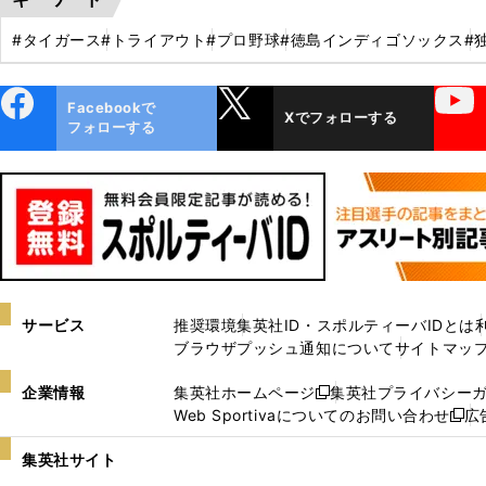
#タイガース
#トライアウト
#プロ野球
#徳島インディゴソックス
#
ebo
X
YouTube
Facebookで
Xでフォローする
ok
フォローする
サービス
推奨環境
集英社ID・スポルティーバIDとは
ブラウザプッシュ通知について
サイトマッ
企業情報
集英社ホームページ
集英社プライバシー
新
Web Sportivaについてのお問い合わせ
広
し
新
い
し
集英社サイト
ウ
い