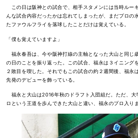
この日は阪神との試合で、相手スタメンには当時ルーキ
んな試合内容だったかは忘れてしまったが、まだプロの
たファウルフライを落球したことだけは覚えている。
「僕も覚えていますよ」
福永春吾は、今や阪神打線の主軸となった大山と同じ歳
の日のことを振り返った。この試合、福永は３イニング
２敗目を喫した。それでもこの試合の約２週間後、福永
先発のデビューを飾っている。
福永と大山は2016年秋のドラフト入団組だ。ただ、大
ロという王道を歩んできた大山と違い、福永のプロ入り