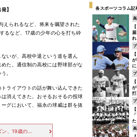
各スポーツコラム記
出発】
高
与えられるなど、将来を嘱望された
【
するなど、17歳の少年の心を打ち砕
届
れ
巡
プ
ス
【
ないが、高校中退という道を選ん
が
進めた。通信制の高校には野球部がな
に
5
いう。
プ
な
【
トライアウトの話が舞い込んできた
が
打
みは消えてきた。おそるおそるの投球
ー
プ
リーグにおいて、福永の球威は群を抜
の
【
っ
「
た
控
高
ズン、19歳の福
ず
【