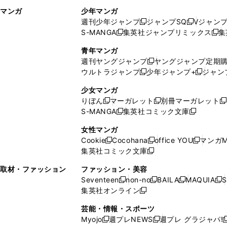
ィ
ウ
マンガ
少年マンガ
ン
ィ
週刊少年ジャンプ
ジャンプSQ
Vジャン
ド
ン
新
新
S-MANGA
集英社ジャンプリミックス
集
ウ
ド
新
し
し
新
で
ウ
し
い
い
し
青年マンガ
開
で
い
ウ
ウ
い
週刊ヤングジャンプ
ヤングジャンプ定期
新
く
開
ウ
ィ
ィ
ウ
ウルトラジャンプ
少年ジャンプ+
ジャン
新
し
新
く
ィ
ン
ン
ィ
し
い
し
ン
ド
ド
ン
少女マンガ
い
ウ
い
ド
ウ
ウ
ド
りぼん
マーガレット
別冊マーガレット
新
新
新
ウ
ィ
ウ
ウ
で
で
ウ
S-MANGA
集英社コミック文庫
し
新
し
新
ィ
ン
ィ
で
開
開
で
い
し
い
し
ン
ド
ン
女性マンガ
開
く
く
開
ウ
い
ウ
い
ド
ウ
ド
Cookie
Cocohana
office YOU
マンガM
く
く
新
新
新
ィ
ウ
ィ
ウ
ウ
で
ウ
集英社コミック文庫
し
新
し
し
ン
ィ
ン
ィ
で
開
で
い
し
い
い
ド
ン
ド
ン
取材・ファッション
ファッション・美容
開
く
開
ウ
い
ウ
ウ
ウ
ド
ウ
ド
Seventeen
non-no
BAILA
MAQUIA
S
く
く
新
新
新
新
ィ
ウ
ィ
ィ
で
ウ
で
ウ
集英社オンライン
し
新
し
し
し
ン
ィ
ン
ン
開
で
開
で
い
し
い
い
い
ド
ン
ド
ド
芸能・情報・スポーツ
く
開
く
開
ウ
い
ウ
ウ
ウ
ウ
ド
ウ
ウ
Myojo
週プレNEWS
週プレ グラジャパ!
く
く
新
新
新
ィ
ウ
ィ
ィ
ィ