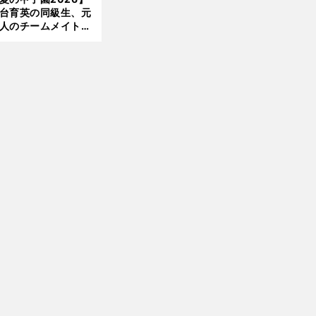
大洋から２位指名を
台育英の同級生、元
けた
人のチームメイト、
師と教え子...聖地で
差する運命の再会
前
へ