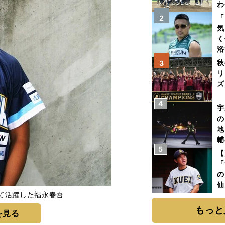
わ
だ
「
2
気
く
浴
太
秋
3
ァ
リ
ズ
4
を
宇
の
地
輔
5
題
【
「
の
仙
て活躍した福永春吾
か
画
もっと
を見る