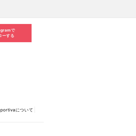
agramで
ローする
Sportivaについて