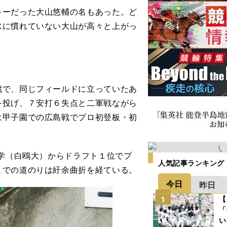
ーだった大山悠輔の名もあった。ど
水に慣れていない大山が高々と上がっ
で、同じフィールドに立っていたあ
を投げ、７安打６失点と二軍戦ながら
は甲子園での広島戦でプロ初登板・初
学（白鴎大）からドラフト１位でプ
人気記事ランキング
までの道のりは紆余曲折を経ている。
今日
昨日
【
1
「
い