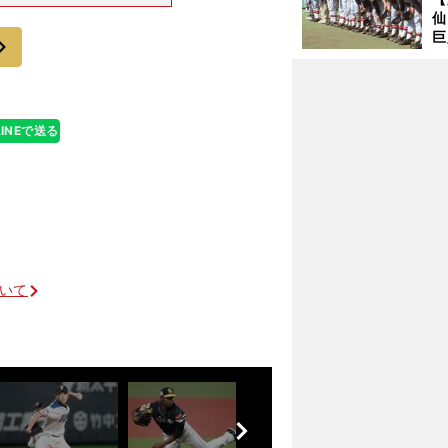
いう圧倒的な成績
で
仙
受
ったことは、福
巨
次
恩
交
LINEで送る
明暗くっきりだったドラフト１位のルーキーたち
ついて
前
へ