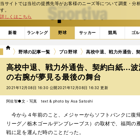
当サイトでは当社の提携先等がお客様のニーズ等について調査・分析し
web Sportiva (webスポルティーバ)
す。
詳しくはこちら
新着
ランキング
野球
サッカー
競馬
ゴル
we
野球の記事一覧
プロ野球
高校中退、戦力外通告、契
b
ス
高校中退、戦力外通告、契約白紙...
ポ
ル
の右腕が夢見る最後の舞台
テ
2021年12月08日 16:30 公開
2021年12月08日 16:32 更新
ィ
ー
バ
阿佐智●文・写真 text & photo by Asa Satoshi
今から４年前のこと、メジャーからソフトバンクに復帰
リーグ／栃木ゴールデンブレーブス）の取材で、福岡の
戦に足を運んだ時のことだった。