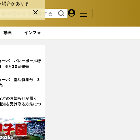
る場合がありま
マイペ
閉じ
検索
メニュ
ー
る
す
ジ
る
動画
インフォ
ィーバ バレーボール特
.4 6月30日発売
ィーバ 部活特集号 3
売
などのお知らせが届く
通知を受け取る方法につ