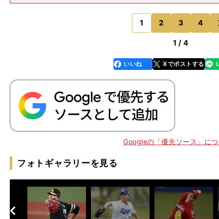
永は06BULLSのエースとして11勝4敗、防御率1.93と
を残した。なによりも1年を通して135イニングを投げき
永
1
2
3
4
のページへ
1 / 4
いいね
Xでポストする
line
faceboo
x
k
、
、
.
15
Googleの「優先ソース」に
フォトギャラリーを見る
へ
次