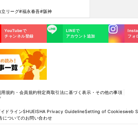
独立リーグ
#福永春吾
#阪神
Instagra
LINE
YouTubeで
LINEで
Inst
m
チャンネル登録
アカウント追加
フォ
利用規約・会員規約
特定商取引法に基づく表示・その他の事項
プ
ガイドライン
SHUEISHA Privacy Guideline
Setting of Cookies
web 
告についてのお問い合わせ