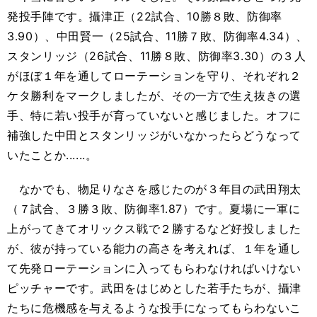
発投手陣です。攝津正（22試合、10勝８敗、防御率
3.90）、中田賢一（25試合、11勝７敗、防御率4.34）、
スタンリッジ（26試合、11勝８敗、防御率3.30）の３人
がほぼ１年を通してローテーションを守り、それぞれ２
ケタ勝利をマークしましたが、その一方で生え抜きの選
手、特に若い投手が育っていないと感じました。オフに
補強した中田とスタンリッジがいなかったらどうなって
いたことか......。
なかでも、物足りなさを感じたのが３年目の武田翔太
（７試合、３勝３敗、防御率1.87）です。夏場に一軍に
上がってきてオリックス戦で２勝するなど好投しました
が、彼が持っている能力の高さを考えれば、１年を通し
て先発ローテーションに入ってもらわなければいけない
ピッチャーです。武田をはじめとした若手たちが、攝津
たちに危機感を与えるような投手になってもらわないこ