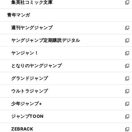
集英社コミック文庫
く
で
ド
ィ
い
新
開
ウ
ン
ウ
し
青年マンガ
く
で
ド
ィ
い
開
ウ
ン
ウ
週刊ヤングジャンプ
く
で
ド
ィ
新
開
ウ
ン
し
ヤングジャンプ定期購読デジタル
く
で
ド
い
新
開
ウ
ウ
し
ヤンジャン！
く
で
ィ
い
新
開
ン
ウ
し
となりのヤングジャンプ
く
ド
ィ
い
新
ウ
ン
ウ
し
グランドジャンプ
で
ド
ィ
い
新
開
ウ
ン
ウ
し
ウルトラジャンプ
く
で
ド
ィ
い
新
開
ウ
ン
ウ
し
少年ジャンプ+
く
で
ド
ィ
い
新
開
ウ
ン
ウ
し
ジャンプTOON
く
で
ド
ィ
い
新
開
ウ
ン
ウ
し
ZEBRACK
く
で
ド
ィ
い
新