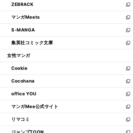
ZEBRACK
く
で
ド
ィ
い
新
開
ウ
ン
ウ
し
マンガMeets
く
で
ド
ィ
い
新
開
ウ
ン
ウ
し
S-MANGA
く
で
ド
ィ
い
新
開
ウ
ン
ウ
し
集英社コミック文庫
く
で
ド
ィ
い
新
開
ウ
ン
ウ
し
女性マンガ
く
で
ド
ィ
い
開
ウ
ン
ウ
Cookie
く
で
ド
ィ
新
開
ウ
ン
し
Cocohana
く
で
ド
い
新
開
ウ
ウ
し
office YOU
く
で
ィ
い
新
開
ン
ウ
し
マンガMee公式サイト
く
ド
ィ
い
新
ウ
ン
ウ
し
リマコミ
で
ド
ィ
い
新
開
ウ
ン
ウ
し
ジャンプTOON
く
で
ド
ィ