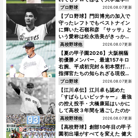
選ぶ理由
プロ野球
2026.08.07更新
【プロ野球】門田博光の加入で
守ったレフトでもベストナイン
に輝いた石嶺和彦 「サッサ」と
いう愛称は松永浩美がきっか
け？
高校野球他
2026.08.07更新
【夏の甲子園2026】大阪桐蔭
初優勝メンバー、最速157キロ
右腕、平成初完封＆初本塁打...
指揮官たちの知られざる現役時
代
プロ野球
2026.08.07更新
【江川卓伝】江川卓も認めた
「すばらしいピッチャー」 最強
の控え投手・大橋康延はいかに
して高校３年間を過ごしたのか
高校野球他
2026.08.07更新
【高校野球】創部10年目の甲子
園初出場がすべてを変えた 健大