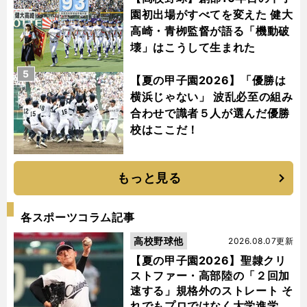
園初出場がすべてを変えた 健大
高崎・青栁監督が語る「機動破
壊」はこうして生まれた
5
【夏の甲子園2026】「優勝は
横浜じゃない」 波乱必至の組み
合わせで識者５人が選んだ優勝
校はここだ！
もっと見る
各スポーツコラム記事
高校野球他
2026.08.07更新
【夏の甲子園2026】聖隷クリ
ストファー・高部陸の「２回加
速する」規格外のストレート そ
れでもプロではなく大学進学を