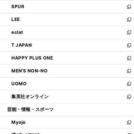
ウ
ン
ウ
し
SPUR
で
ド
ィ
い
新
開
ウ
ン
ウ
し
LEE
く
で
ド
ィ
い
新
開
ウ
ン
ウ
し
eclat
く
で
ド
ィ
い
新
開
ウ
ン
ウ
し
T JAPAN
く
で
ド
ィ
い
新
開
ウ
ン
ウ
し
HAPPY PLUS ONE
く
で
ド
ィ
い
新
開
ウ
ン
ウ
し
MEN'S NON-NO
く
で
ド
ィ
い
新
開
ウ
ン
ウ
し
UOMO
く
で
ド
ィ
い
新
開
ウ
ン
ウ
し
集英社オンライン
く
で
ド
ィ
い
新
開
ウ
ン
ウ
し
芸能・情報・スポーツ
く
で
ド
ィ
い
開
ウ
ン
ウ
Myojo
く
で
ド
ィ
新
開
ウ
ン
し