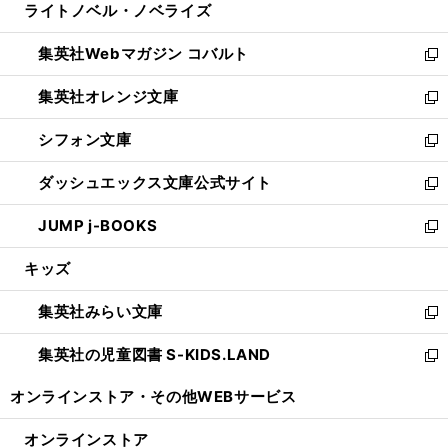
ライトノベル・ノベライズ
く
で
ド
ィ
い
開
ウ
ン
ウ
集英社Webマガジン コバルト
く
で
ド
ィ
新
開
ウ
ン
し
集英社オレンジ文庫
く
で
ド
い
新
開
ウ
ウ
し
シフォン文庫
く
で
ィ
い
新
開
ン
ウ
し
ダッシュエックス文庫公式サイト
く
ド
ィ
い
新
ウ
ン
ウ
し
JUMP j-BOOKS
で
ド
ィ
い
新
開
ウ
ン
ウ
し
キッズ
く
で
ド
ィ
い
開
ウ
ン
ウ
集英社みらい文庫
く
で
ド
ィ
新
開
ウ
ン
し
集英社の児童図書 S-KIDS.LAND
く
で
ド
い
新
開
ウ
ウ
し
オンラインストア・
その他WEBサービス
く
で
ィ
い
開
ン
ウ
オンラインストア
く
ド
ィ