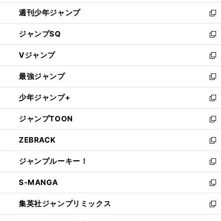
開
週刊少年ジャンプ
く
新
し
ジャンプSQ
い
新
ウ
し
Vジャンプ
ィ
い
新
ン
ウ
し
最強ジャンプ
ド
ィ
い
新
ウ
ン
ウ
し
少年ジャンプ+
で
ド
ィ
い
新
開
ウ
ン
ウ
し
ジャンプTOON
く
で
ド
ィ
い
新
開
ウ
ン
ウ
し
ZEBRACK
く
で
ド
ィ
い
新
開
ウ
ン
ウ
し
ジャンプルーキー！
く
で
ド
ィ
い
新
開
ウ
ン
ウ
し
S-MANGA
く
で
ド
ィ
い
新
開
ウ
ン
ウ
し
集英社ジャンプリミックス
く
で
ド
ィ
い
新
開
ウ
ン
ウ
し