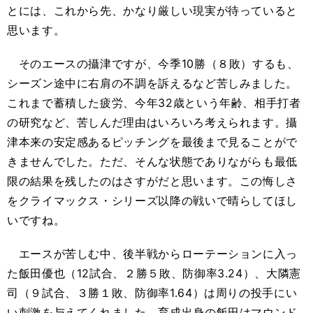
とには、これから先、かなり厳しい現実が待っていると
思います。
そのエースの攝津ですが、今季10勝（８敗）するも、
シーズン途中に右肩の不調を訴えるなど苦しみました。
これまで蓄積した疲労、今年32歳という年齢、相手打者
の研究など、苦しんだ理由はいろいろ考えられます。攝
津本来の安定感あるピッチングを最後まで見ることがで
きませんでした。ただ、そんな状態でありながらも最低
限の結果を残したのはさすがだと思います。この悔しさ
をクライマックス・シリーズ以降の戦いで晴らしてほし
いですね。
エースが苦しむ中、後半戦からローテーションに入っ
た飯田優也（12試合、２勝５敗、防御率3.24）、大隣憲
司（９試合、３勝１敗、防御率1.64）は周りの投手にい
い刺激を与えてくれました。育成出身の飯田はマウンド