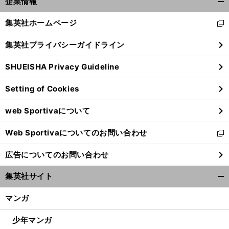
企業情報
開
く/
集英社ホームページ
新
閉
し
じ
集英社プライバシーガイドライン
い
る
ウ
SHUEISHA Privacy Guideline
ィ
ン
Setting of Cookies
ド
ウ
web Sportivaについて
で
開
Web Sportivaについてのお問い合わせ
く
新
し
広告についてのお問い合わせ
い
ウ
集英社サイト
ィ
開
ン
く/
マンガ
ド
閉
ウ
じ
少年マンガ
で
る