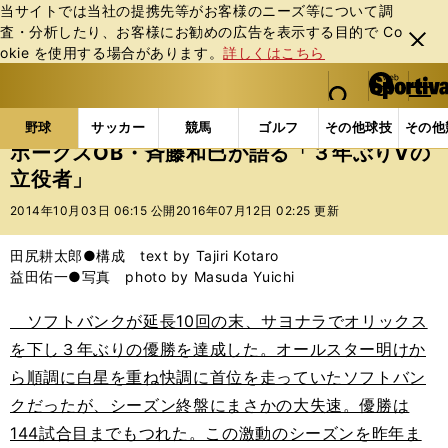
当サイトでは当社の提携先等がお客様のニーズ等について調
査・分析したり、お客様にお勧めの広告を表⽰する⽬的で Co
閉じ
okie を使⽤する場合があります。
詳しくはこちら
る
マイペ
web Sportiva (webスポルティーバ)
検索
メニュ
we
ー
野球の記事一覧
プロ野球
ホークスOB・斉藤和巳が
b
ジ
野球
サッカー
競馬
ゴルフ
その他球技
その他
ス
ホークスOB・斉藤和巳が語る「３年ぶりVの
ポ
立役者」
ル
テ
2014年10月03日 06:15 公開
2016年07月12日 02:25 更新
ィ
ー
田尻耕太郎●構成 text by Tajiri Kotaro
バ
益田佑一●写真 photo by Masuda Yuichi
ソフトバンクが延長10回の末、サヨナラでオリックス
を下し３年ぶりの優勝を達成した。オールスター明けか
ら順調に白星を重ね快調に首位を走っていたソフトバン
クだったが、シーズン終盤にまさかの大失速。優勝は
144試合目までもつれた。この激動のシーズンを昨年ま