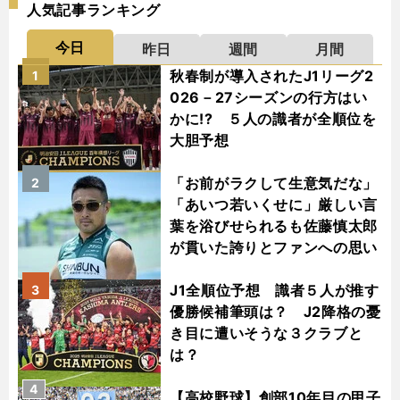
人気記事ランキング
今日
昨日
週間
月間
秋春制が導入されたJ1リーグ2
1
026－27シーズンの行方はい
かに!? ５人の識者が全順位を
大胆予想
「お前がラクして生意気だな」
2
「あいつ若いくせに」厳しい言
葉を浴びせられるも佐藤慎太郎
が貫いた誇りとファンへの思い
J1全順位予想 識者５人が推す
3
優勝候補筆頭は？ J2降格の憂
き目に遭いそうな３クラブと
は？
4
【高校野球】創部10年目の甲子