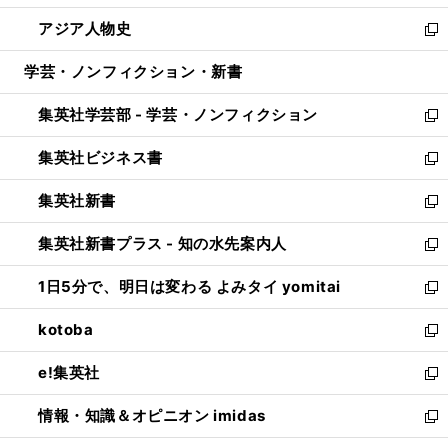
開
ウ
ン
ウ
し
アジア人物史
く
で
ド
ィ
い
新
開
ウ
ン
ウ
し
学芸・ノンフィクション・新書
く
で
ド
ィ
い
開
ウ
ン
ウ
集英社学芸部 - 学芸・ノンフィクション
く
で
ド
ィ
新
開
ウ
ン
し
集英社ビジネス書
く
で
ド
い
新
開
ウ
ウ
し
集英社新書
く
で
ィ
い
新
開
ン
ウ
し
集英社新書プラス - 知の水先案内人
く
ド
ィ
い
新
ウ
ン
ウ
し
1日5分で、明日は変わる よみタイ yomitai
で
ド
ィ
い
新
開
ウ
ン
ウ
し
kotoba
く
で
ド
ィ
い
新
開
ウ
ン
ウ
し
e!集英社
く
で
ド
ィ
い
新
開
ウ
ン
ウ
し
情報・知識＆オピニオン imidas
く
で
ド
ィ
い
新
開
ウ
ン
ウ
し