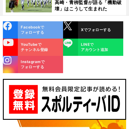
高崎・青栁監督が語る「機動破
壊」はこうして生まれた
cebo
X
Facebookで
Xでフォローする
ok
フォローする
uTube
LINE
YouTubeで
LINEで
チャンネル登録
アカウント追加
stagra
Instagramで
m
フォローする