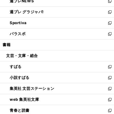
週プレNEWS
く
で
ド
い
新
開
ウ
ウ
し
週プレ グラジャパ!
く
で
ィ
い
新
開
ン
ウ
し
Sportiva
く
ド
ィ
い
新
ウ
ン
ウ
し
パラスポ
で
ド
ィ
い
新
開
ウ
ン
ウ
し
書籍
く
で
ド
ィ
い
開
ウ
ン
ウ
文芸・文庫・総合
く
で
ド
ィ
開
ウ
ン
すばる
く
で
ド
新
開
ウ
し
小説すばる
く
で
い
新
開
ウ
し
集英社 文芸ステーション
く
ィ
い
新
ン
ウ
し
web 集英社文庫
ド
ィ
い
新
ウ
ン
ウ
し
青春と読書
で
ド
ィ
い
新