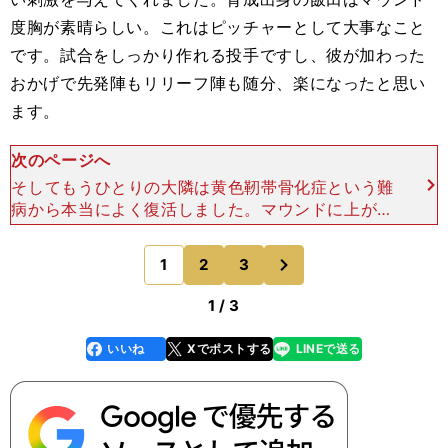
度胸が素晴らしい。これはピッチャーとして大事なこと
です。試合をしっかり作れる投手ですし、彼が加わった
おかげで先発陣もリリーフ陣も随分、楽になったと思い
ます。
次のページへ
そしてもうひとりの大隣は黄色靭帯骨化症という難
病から本当によく復活しました。マウンドに上がる
ことができたのは、周りの人の助けがあってこそで
すが、彼自身に「強さ」が出てきたのも一因だと思
次
1
2
3
のページへ
います。入団当時
1 / 3
いいね
Xでポストする
LINEで送る
line
faceboo
x
k