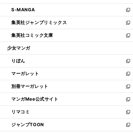
開
ウ
ン
ウ
し
S-MANGA
く
で
ド
ィ
い
新
開
ウ
ン
ウ
し
集英社ジャンプリミックス
く
で
ド
ィ
い
新
開
ウ
ン
ウ
し
集英社コミック文庫
く
で
ド
ィ
い
新
開
ウ
ン
ウ
し
少女マンガ
く
で
ド
ィ
い
開
ウ
ン
ウ
りぼん
く
で
ド
ィ
新
開
ウ
ン
し
マーガレット
く
で
ド
い
新
開
ウ
ウ
し
別冊マーガレット
く
で
ィ
い
新
開
ン
ウ
し
マンガMee公式サイト
く
ド
ィ
い
新
ウ
ン
ウ
し
リマコミ
で
ド
ィ
い
新
開
ウ
ン
ウ
し
ジャンプTOON
く
で
ド
ィ
い
新
開
ウ
ン
ウ
し