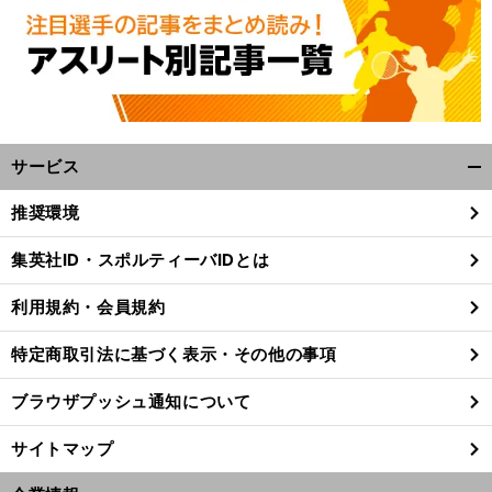
サービス
開
く/
推奨環境
閉
、
？
前
じ
へ
集英社ID・スポルティーバIDとは
る
利用規約・会員規約
特定商取引法に基づく表示・その他の事項
ブラウザプッシュ通知について
サイトマップ