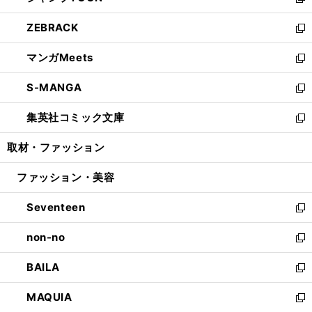
い
新
開
ウ
ン
ウ
し
ZEBRACK
く
で
ド
ィ
い
新
開
ウ
ン
ウ
し
マンガMeets
く
で
ド
ィ
い
新
開
ウ
ン
ウ
し
S-MANGA
く
で
ド
ィ
い
新
開
ウ
ン
ウ
し
集英社コミック文庫
く
で
ド
ィ
い
新
開
ウ
ン
ウ
し
取材・ファッション
く
で
ド
ィ
い
開
ウ
ン
ウ
ファッション・美容
く
で
ド
ィ
開
ウ
ン
Seventeen
く
で
ド
新
開
ウ
し
non-no
く
で
い
新
開
ウ
し
BAILA
く
ィ
い
新
ン
ウ
し
MAQUIA
ド
ィ
い
新