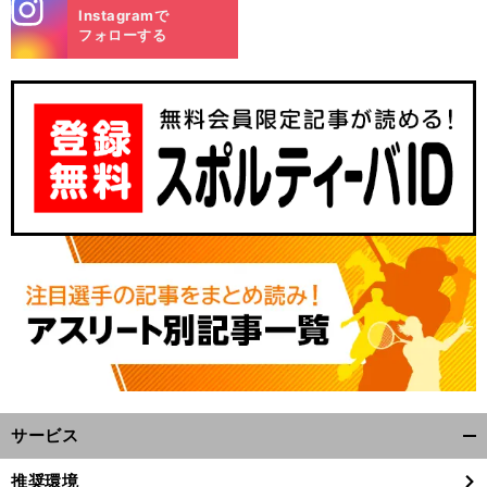
stagra
Instagramで
m
フォローする
サービス
開
く/
推奨環境