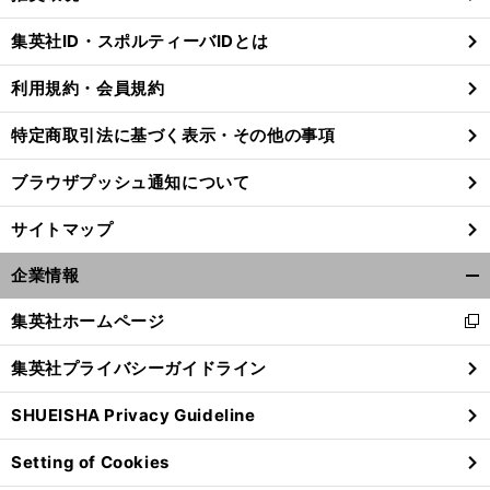
閉
じ
集英社ID・スポルティーバIDとは
る
利用規約・会員規約
特定商取引法に基づく表示・その他の事項
前
へ
ブラウザプッシュ通知について
サイトマップ
企業情報
開
く/
集英社ホームページ
新
閉
し
じ
集英社プライバシーガイドライン
い
る
ウ
SHUEISHA Privacy Guideline
ィ
ン
Setting of Cookies
ド
ウ