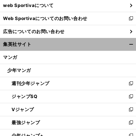
web Sportivaについて
で
開
Web Sportivaについてのお問い合わせ
く
新
し
広告についてのお問い合わせ
い
ウ
集英社サイト
ィ
開
ン
く/
マンガ
ド
閉
ウ
じ
少年マンガ
で
る
開
週刊少年ジャンプ
く
新
し
ジャンプSQ
い
新
ウ
し
Vジャンプ
ィ
い
新
ン
ウ
し
最強ジャンプ
ド
ィ
い
新
ウ
ン
ウ
し
少年ジャンプ+
で
ド