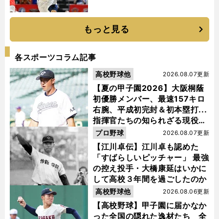
もっと見る
各スポーツコラム記事
高校野球他
2026.08.07更新
【夏の甲子園2026】大阪桐蔭
初優勝メンバー、最速157キロ
右腕、平成初完封＆初本塁打...
指揮官たちの知られざる現役時
代
プロ野球
2026.08.07更新
【江川卓伝】江川卓も認めた
「すばらしいピッチャー」 最強
の控え投手・大橋康延はいかに
して高校３年間を過ごしたのか
高校野球他
2026.08.06更新
【高校野球】甲子園に届かなか
った全国の隠れた逸材たち 全