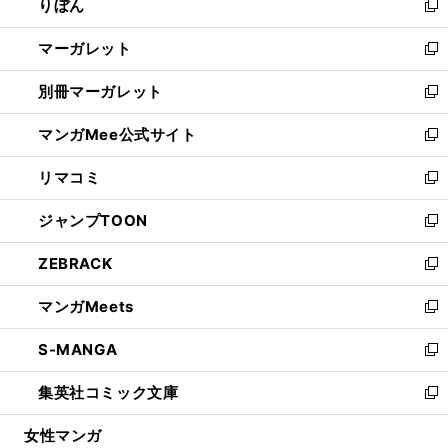
りぼん
く
で
ド
ィ
新
開
ウ
ン
し
マーガレット
く
で
ド
い
新
開
ウ
ウ
し
別冊マーガレット
く
で
ィ
い
新
開
ン
ウ
し
マンガMee公式サイト
く
ド
ィ
い
新
ウ
ン
ウ
し
リマコミ
で
ド
ィ
い
新
開
ウ
ン
ウ
し
ジャンプTOON
く
で
ド
ィ
い
新
開
ウ
ン
ウ
し
ZEBRACK
く
で
ド
ィ
い
新
開
ウ
ン
ウ
し
マンガMeets
く
で
ド
ィ
い
新
開
ウ
ン
ウ
し
S-MANGA
く
で
ド
ィ
い
新
開
ウ
ン
ウ
し
集英社コミック文庫
く
で
ド
ィ
い
新
開
ウ
ン
ウ
し
女性マンガ
く
で
ド
ィ
い