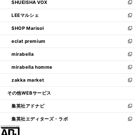
SHUEISHA VOX
で
ド
ィ
い
新
開
ウ
ン
ウ
し
LEEマルシェ
く
で
ド
ィ
い
新
開
ウ
ン
ウ
し
SHOP Marisol
く
で
ド
ィ
い
新
開
ウ
ン
ウ
し
eclat premium
く
で
ド
ィ
い
新
開
ウ
ン
ウ
し
mirabella
く
で
ド
ィ
い
新
開
ウ
ン
ウ
し
mirabella homme
く
で
ド
ィ
い
新
開
ウ
ン
ウ
し
zakka market
く
で
ド
ィ
い
新
開
ウ
ン
ウ
し
その他WEBサービス
く
で
ド
ィ
い
開
ウ
ン
ウ
集英社アドナビ
く
で
ド
ィ
新
開
ウ
ン
し
集英社エディターズ・ラボ
く
で
ド
い
新
開
ウ
ウ
し
く
で
ィ
い