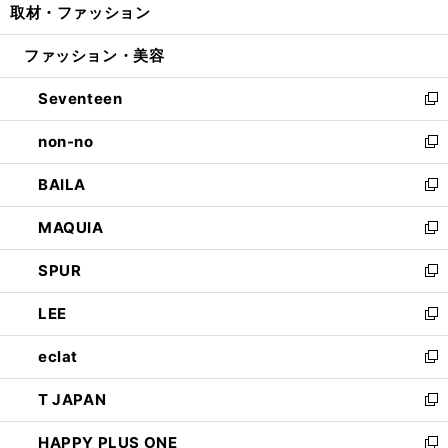
取材・ファッション
く
で
ド
ィ
い
開
ウ
ン
ウ
ファッション・美容
く
で
ド
ィ
開
ウ
ン
Seventeen
く
で
ド
新
開
ウ
し
non-no
く
で
い
新
開
ウ
し
BAILA
く
ィ
い
新
ン
ウ
し
MAQUIA
ド
ィ
い
新
ウ
ン
ウ
し
SPUR
で
ド
ィ
い
新
開
ウ
ン
ウ
し
LEE
く
で
ド
ィ
い
新
開
ウ
ン
ウ
し
eclat
く
で
ド
ィ
い
新
開
ウ
ン
ウ
し
T JAPAN
く
で
ド
ィ
い
新
開
ウ
ン
ウ
し
HAPPY PLUS ONE
く
で
ド
ィ
い
新