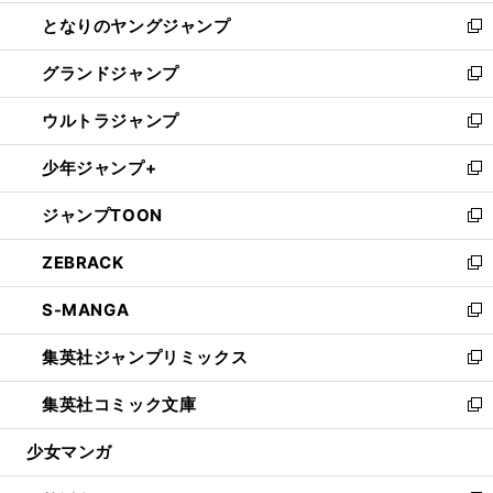
開
ン
ウ
し
となりのヤングジャンプ
く
ド
ィ
い
新
ウ
ン
ウ
し
グランドジャンプ
で
ド
ィ
い
新
開
ウ
ン
ウ
し
ウルトラジャンプ
く
で
ド
ィ
い
新
開
ウ
ン
ウ
し
少年ジャンプ+
く
で
ド
ィ
い
新
開
ウ
ン
ウ
し
ジャンプTOON
く
で
ド
ィ
い
新
開
ウ
ン
ウ
し
ZEBRACK
く
で
ド
ィ
い
新
開
ウ
ン
ウ
し
S-MANGA
く
で
ド
ィ
い
新
開
ウ
ン
ウ
し
集英社ジャンプリミックス
く
で
ド
ィ
い
新
開
ウ
ン
ウ
し
集英社コミック文庫
く
で
ド
ィ
い
新
開
ウ
ン
ウ
し
少女マンガ
く
で
ド
ィ
い
開
ウ
ン
ウ