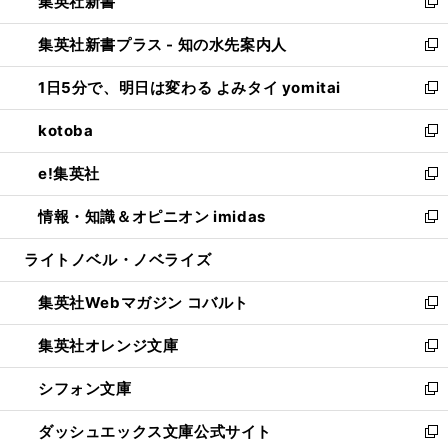
集英社新書
く
で
ィ
い
新
開
ン
ウ
し
集英社新書プラス - 知の水先案内人
く
ド
ィ
い
新
ウ
ン
ウ
し
1日5分で、明日は変わる よみタイ yomitai
で
ド
ィ
い
新
開
ウ
ン
ウ
し
kotoba
く
で
ド
ィ
い
新
開
ウ
ン
ウ
し
e!集英社
く
で
ド
ィ
い
新
開
ウ
ン
ウ
し
情報・知識＆オピニオン imidas
く
で
ド
ィ
い
新
開
ウ
ン
ウ
し
ライトノベル・ノベライズ
く
で
ド
ィ
い
開
ウ
ン
ウ
集英社Webマガジン コバルト
く
で
ド
ィ
新
開
ウ
ン
し
集英社オレンジ文庫
く
で
ド
い
新
開
ウ
ウ
し
シフォン文庫
く
で
ィ
い
新
開
ン
ウ
し
ダッシュエックス文庫公式サイト
く
ド
ィ
い
新