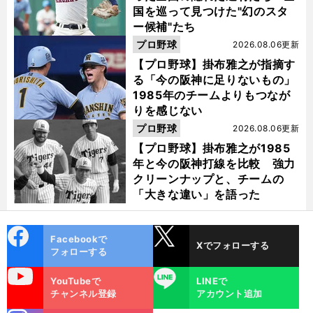
国を巡って見つけた"幻のスタ
ー候補"たち
プロ野球
2026.08.06更新
【プロ野球】掛布雅之が指摘す
る「今の阪神に足りないもの」
1985年のチームよりもつなが
りを感じない
プロ野球
2026.08.06更新
【プロ野球】掛布雅之が1985
年と今の阪神打線を比較 強力
クリーンナップと、チームの
「大きな違い」を語った
cebo
X
Facebookで
Xでフォローする
ok
フォローする
uTube
LINE
YouTubeで
LINEで
チャンネル登録
アカウント追加