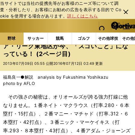
当サイトでは当社の提携先等がお客様のニーズ等について調
査・分析したり、お客様にお勧めの広告を表⽰する⽬的で Co
閉じ
okie を使⽤する場合があります。
詳しくはこちら
る
マイペ
web Sportiva (webスポルティーバ)
検索
メニュ
we
ー
野球の記事一覧
MLB
福島良一
ア・リーグ東地
b
ジ
野球
サッカー
競馬
ゴルフ
その他球技
その他
ス
ア・リーグ東地区が今、「スゴいこと」にな
ポ
っている！ (2ページ目)
ル
テ
2013年07月09日 05:55 公開
2016年07月12日 02:49 更新
ィ
ー
福島良一●解説 analysis by Fukushima Yoshikazu
バ
photo by AFLO
その強さの秘密は、オリオールズが誇る強力打線に他
なりません。１番ネイト・マクラウス（打率.280・６本
塁打・15打点）、２番マニー・マチャド（打率.312・６
本塁打・42打点）、３番ニック・マーケイキス（打
率.293・８本塁打・43打点）、４番アダム・ジョーンズ