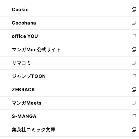
開
ウ
ン
ウ
Cookie
く
で
ド
ィ
新
開
ウ
ン
し
Cocohana
く
で
ド
い
新
開
ウ
ウ
し
office YOU
く
で
ィ
い
新
開
ン
ウ
し
マンガMee公式サイト
く
ド
ィ
い
新
ウ
ン
ウ
し
リマコミ
で
ド
ィ
い
新
開
ウ
ン
ウ
し
ジャンプTOON
く
で
ド
ィ
い
新
開
ウ
ン
ウ
し
ZEBRACK
く
で
ド
ィ
い
新
開
ウ
ン
ウ
し
マンガMeets
く
で
ド
ィ
い
新
開
ウ
ン
ウ
し
S-MANGA
く
で
ド
ィ
い
新
開
ウ
ン
ウ
し
集英社コミック文庫
く
で
ド
ィ
い
新
開
ウ
ン
ウ
し