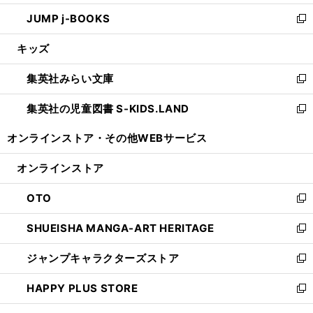
ウ
ン
ウ
し
JUMP j-BOOKS
で
ド
ィ
い
新
開
ウ
ン
ウ
し
キッズ
く
で
ド
ィ
い
開
ウ
ン
ウ
集英社みらい文庫
く
で
ド
ィ
新
開
ウ
ン
し
集英社の児童図書 S-KIDS.LAND
く
で
ド
い
新
開
ウ
ウ
し
オンラインストア・
その他WEBサービス
く
で
ィ
い
開
ン
ウ
オンラインストア
く
ド
ィ
ウ
ン
OTO
で
ド
新
開
ウ
し
SHUEISHA MANGA-ART HERITAGE
く
で
い
新
開
ウ
し
ジャンプキャラクターズストア
く
ィ
い
新
ン
ウ
し
HAPPY PLUS STORE
ド
ィ
い
新
ウ
ン
ウ
し