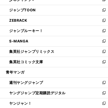
ィ
い
新
開
ウ
ン
ウ
し
ジャンプTOON
く
で
ド
ィ
い
新
開
ウ
ン
ウ
し
ZEBRACK
く
で
ド
ィ
い
新
開
ウ
ン
ウ
し
ジャンプルーキー！
く
で
ド
ィ
い
新
開
ウ
ン
ウ
し
S-MANGA
く
で
ド
ィ
い
新
開
ウ
ン
ウ
し
集英社ジャンプリミックス
く
で
ド
ィ
い
新
開
ウ
ン
ウ
し
集英社コミック文庫
く
で
ド
ィ
い
新
開
ウ
ン
ウ
し
青年マンガ
く
で
ド
ィ
い
開
ウ
ン
ウ
週刊ヤングジャンプ
く
で
ド
ィ
新
開
ウ
ン
し
ヤングジャンプ定期購読デジタル
く
で
ド
い
新
開
ウ
ウ
し
ヤンジャン！
く
で
ィ
い
新