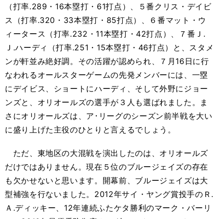
（打率.289・16本塁打・61打点）、５番クリス・デイビ
ス（打率.320・33本塁打・85打点）、６番マット・ウ
ィータース（打率.232・11本塁打・42打点）、７番Ｊ.
Ｊ.ハーディ（打率.251・15本塁打・46打点）と、スタメ
ンが軒並み絶好調。その活躍が認められ、７月16日に行
なわれるオールスターゲームの先発メンバーには、一塁
にデイビス、ショートにハーディ、そして外野にジョー
ンズと、オリオールズの選手が３人も選ばれました。ま
さにオリオールズは、ア･リーグのシーズン前半戦を大い
に盛り上げた主役のひとりと言えるでしょう。
ただ、東地区の大混戦を演出したのは、オリオールズ
だけではありません。現在５位のブルージェイズの存在
も欠かせないと思います。開幕前、ブルージェイズは大
型補強を行ないました。2012年サイ・ヤング賞投手のＲ.
Ａ.ディッキー、12年連続ふたケタ勝利のマーク・バーリ