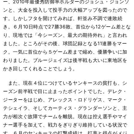
ー、2010年最優秀防御率ホルダーのジョシュ・ジョンソ
ンと、大金を投入して投手力の大幅アップを図ったので
す。しかしフタを開けてみれば、軒並み不調で連敗続
き。６月10日時点で27勝36敗、首位から12ゲーム差とな
り、現地では「今シーズン、最大の期待外れ」と言われ
ました。ところがその後、球団記録となる11連勝をマー
ク。一気に首位から５ゲーム差まで縮め、優勝争いに加
わりました。ブルージェイズは後半戦も大いに東地区を
かき回してくれることでしょう。
また、現在４位につけているヤンキースの貧打も、シ
ーズン前半戦で目に止まったポイントでした。デレク・
ジーターをはじめ、アレックス・ロドリゲス、マーク・
テシェイラ、そしてカーティス・グランダーソンと、主
力が相次ぐ故障でチームを離脱。現在は控え選手やマイ
ナー選手を加えて、戦力をぎりぎり維持している状況で
す。６月のヤンキースの打撃成績は、打率と得点がメジ