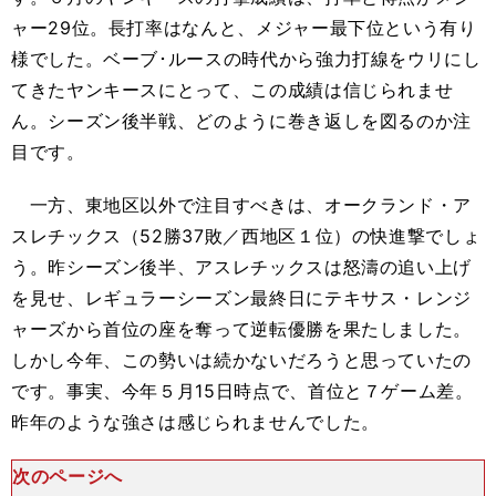
ャー29位。長打率はなんと、メジャー最下位という有り
様でした。ベーブ･ルースの時代から強力打線をウリにし
てきたヤンキースにとって、この成績は信じられませ
ん。シーズン後半戦、どのように巻き返しを図るのか注
目です。
一方、東地区以外で注目すべきは、オークランド・ア
スレチックス（52勝37敗／西地区１位）の快進撃でしょ
う。昨シーズン後半、アスレチックスは怒濤の追い上げ
を見せ、レギュラーシーズン最終日にテキサス・レンジ
ャーズから首位の座を奪って逆転優勝を果たしました。
しかし今年、この勢いは続かないだろうと思っていたの
です。事実、今年５月15日時点で、首位と７ゲーム差。
昨年のような強さは感じられませんでした。
次のページへ