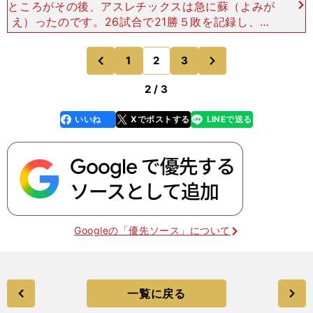
ところがその後、アスレチックスは急に蘇（よみが
え）ったのです。26試合で21勝５敗を記録し、つ
いに首位の座をレンジャーズから奪い取りました。
昨年の７月１日から今年の７月１日まで、シーズン
次
1
2
3
のページへ
のページへ
をまたいで計1
前
2 / 3
いいね
Xでポストする
LINEで送る
line
faceboo
x
k
Googleの「優先ソース」について
一覧に戻る