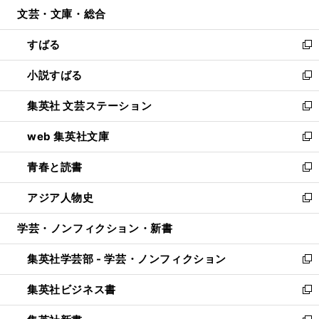
ウ
文芸・文庫・総合
く
で
ド
ィ
開
ウ
ン
すばる
く
で
ド
新
開
ウ
し
小説すばる
く
で
い
新
開
ウ
し
集英社 文芸ステーション
く
ィ
い
新
ン
ウ
し
web 集英社文庫
ド
ィ
い
新
ウ
ン
ウ
し
青春と読書
で
ド
ィ
い
新
開
ウ
ン
ウ
し
アジア人物史
く
で
ド
ィ
い
新
開
ウ
ン
ウ
し
学芸・ノンフィクション・新書
く
で
ド
ィ
い
開
ウ
ン
ウ
集英社学芸部 - 学芸・ノンフィクション
く
で
ド
ィ
新
開
ウ
ン
し
集英社ビジネス書
く
で
ド
い
新
開
ウ
ウ
し