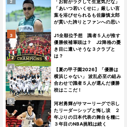
「お前がラクして生意気だな」
2
「あいつ若いくせに」厳しい言
葉を浴びせられるも佐藤慎太郎
が貫いた誇りとファンへの思い
J1全順位予想 識者５人が推す
3
優勝候補筆頭は？ J2降格の憂
き目に遭いそうな３クラブと
は？
4
【夏の甲子園2026】「優勝は
横浜じゃない」 波乱必至の組み
合わせで識者５人が選んだ優勝
校はここだ！
5
河村勇輝がサマーリーグで示し
たリーダーシップと悔し涙 ２
年ぶりの日本代表の舞台を糧に
３年目のNBA挑戦は続く