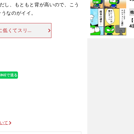
アだし、もともと背が高いので、こう
そうなのがイイ。
他
【
4
に低くてスリム
っきとした市販
格はなんと10
LINEで送る
ルノースポール 試乗レポート
ついて