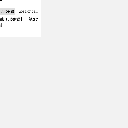
サポ夫婦
2026.07.09更
他サポ夫婦】 第27
新
回
前
へ