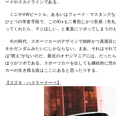
ードやスカイラインである。
ミニやVWビートル、あるいはフォード・マスタングな
ひとつの常套手段で、このIDxも二番煎じかつ安易（失
ってくれたら、マジほしい」と素直にツボってしまうの
今の時代、スポーツカーのデザインで純粋かつ真面目に
キかガンダムみたいにしかならない。まあ、それはそれ
は"萌え"がないのだ、最近のオヤジマニアには。だった
ほうがツボである。スポーツカーを出しても継続的に売
カーの生き残る道はここにあると思ったりする。
【スズキ・ハスラークーペ】