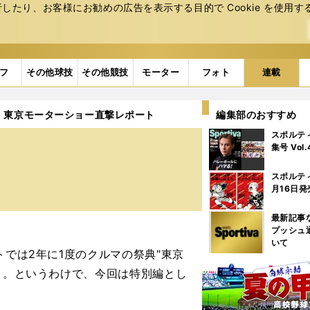
たり、お客様にお勧めの広告を表⽰する⽬的で Cookie を使⽤す
フ
その他球技
その他競技
モーター
フォト
連載
】東京モーターショー直撃レポート
編集部のおすすめ
スポルテ
集号 Vol
スポルテ
月16日発
最新記事
プッシュ
いて
では2年に1度のクルマの祭典"東京
で）。というわけで、今回は特別編とし
。