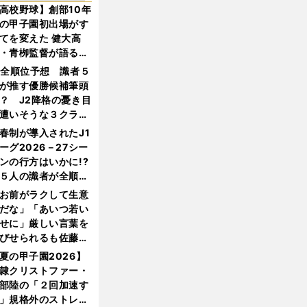
高校野球】創部10年
の甲子園初出場がす
てを変えた 健大高
・青栁監督が語る
機動破壊」はこうし
1全順位予想 識者５
生まれた
が推す優勝候補筆頭
？ J2降格の憂き目
遭いそうな３クラブ
は？
春制が導入されたJ1
ーグ2026－27シー
ンの行方はいかに!?
５人の識者が全順位
大胆予想
お前がラクして生意
だな」「あいつ若い
せに」厳しい言葉を
びせられるも佐藤慎
郎が貫いた誇りとフ
夏の甲子園2026】
ンへの思い
隷クリストファー・
部陸の「２回加速す
」規格外のストレー