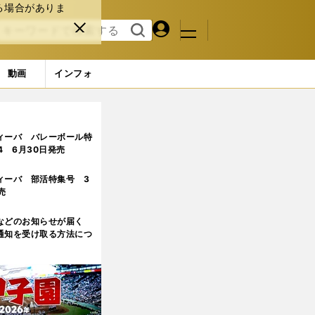
る場合がありま
マイペ
閉じ
検索
メニュ
ー
る
す
ジ
る
動画
インフォ
ィーバ バレーボール特
.4 6月30日発売
ィーバ 部活特集号 3
売
などのお知らせが届く
通知を受け取る方法につ