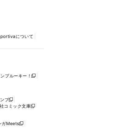
Sportivaについて
ャンプルーキー！
新
し
い
ウ
ャンプ
新
ィ
社コミック文庫
し
新
ン
い
し
ド
ウ
い
ウ
ガMeets
新
ィ
ウ
で
し
ン
ィ
開