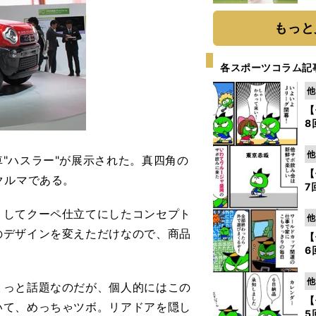
ト
く
もっと
各スポーツコラム記
他
【
8
他
"ハスラー"が展示された。真四角の
【
クルマである。
7
してクーペ仕立てにしたコンセプト
他
のデザインを変えただけなので、商品
【
6
他
っと話題なのだが、個人的にはこの
【
いて、めっちゃツボ。リアドアを隠し
5