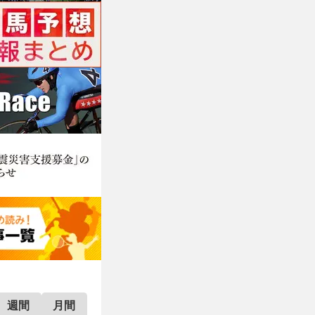
週間
月間