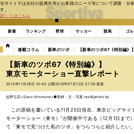
当サイトでは当社の提携先等がお客様のニーズ等について調査・分析し
web Sportiva (webスポルティーバ)
す。
詳しくはこちら
新着
ランキング
野球
サッカー
競馬
ゴル
we
連載コラム
新車のツボ
【新車のツボ67《特別編》
b
ス
【新車のツボ67《特別編》】
ポ
ル
東京モーターショー直撃レポート
テ
2013年11月26日 10:40 公開
2016年07月12日 07:59 更新
ィ
ー
バ
佐野弘宗+Sano Hiromune+●取材・文・写真 text&photo by
この原稿を書いている11月25日現在、東京ビッグサイト
モーターショー（東モ）"が開催中である（12月1日ま
て「東モで見つけた私のツボ」をつらつらと紹介したい