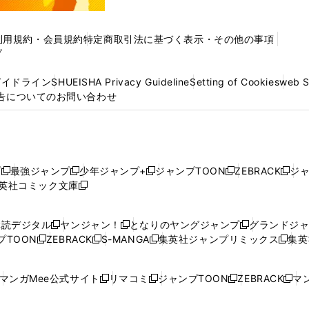
利用規約・会員規約
特定商取引法に基づく表示・その他の事項
プ
ガイドライン
SHUEISHA Privacy Guideline
Setting of Cookies
web 
告についてのお問い合わせ
プ
最強ジャンプ
少年ジャンプ+
ジャンプTOON
ZEBRACK
ジ
新
新
新
新
新
英社コミック文庫
し
新
し
し
し
し
い
い
し
い
い
い
ウ
ウ
い
ウ
ウ
ウ
購読デジタル
ヤンジャン！
となりのヤングジャンプ
グランドジ
新
新
新
ィ
ィ
ウ
ィ
ィ
ィ
プTOON
ZEBRACK
S-MANGA
集英社ジャンプリミックス
集英
新
し
新
し
新
し
新
ン
ン
ィ
ン
ン
ン
し
い
し
い
し
い
し
ド
ド
ン
ド
ド
ド
い
ウ
い
ウ
い
ウ
い
ウ
ウ
ド
ウ
ウ
ウ
マンガMee公式サイト
リマコミ
ジャンプTOON
ZEBRACK
マン
新
新
新
新
ウ
ィ
ウ
ィ
ウ
ィ
ウ
で
で
ウ
で
で
で
し
し
し
し
し
ィ
ン
ィ
ン
ィ
ン
ィ
開
開
で
開
開
開