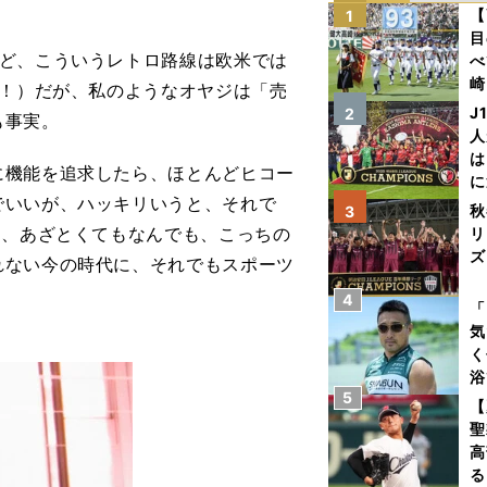
【
1
目
ど、こういうレトロ路線は欧米では
べ
崎
礼！）だが、私のようなオヤジは「売
「
J
2
も事実。
て
人
は
機能を追求したら、ほとんどヒコー
に
でいいが、ハッキリいうと、それで
と
秋
3
ら、あざとくてもなんでも、こっちの
リ
ズ
れない今の時代に、それでもスポーツ
4
を
「
気
く
浴
5
太
【
ァ
聖
高
る