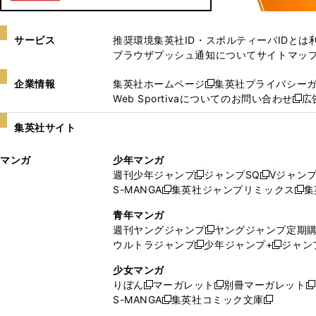
サービス
推奨環境
集英社ID・スポルティーバIDとは
ブラウザプッシュ通知について
サイトマッ
企業情報
集英社ホームページ
集英社プライバシー
新
Web Sportivaについてのお問い合わせ
広
し
新
い
し
集英社サイト
ウ
い
ィ
ウ
マンガ
少年マンガ
ン
ィ
週刊少年ジャンプ
ジャンプSQ
Vジャン
ド
ン
新
新
S-MANGA
集英社ジャンプリミックス
集
ウ
ド
新
し
し
新
で
ウ
し
い
い
し
青年マンガ
開
で
い
ウ
ウ
い
週刊ヤングジャンプ
ヤングジャンプ定期
新
く
開
ウ
ィ
ィ
ウ
ウルトラジャンプ
少年ジャンプ+
ジャン
新
し
新
く
ィ
ン
ン
ィ
し
い
し
ン
ド
ド
ン
少女マンガ
い
ウ
い
ド
ウ
ウ
ド
りぼん
マーガレット
別冊マーガレット
新
新
新
ウ
ィ
ウ
ウ
で
で
ウ
S-MANGA
集英社コミック文庫
し
新
し
新
ィ
ン
ィ
で
開
開
で