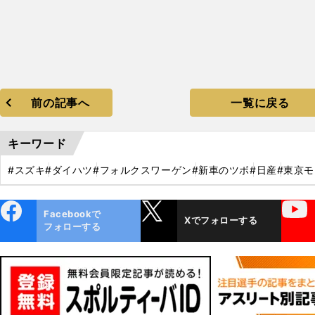
前の記事へ
一覧に戻る
キーワード
#スズキ
#ダイハツ
#フォルクスワーゲン
#新車のツボ
#日産
#東京
ebo
X
YouTube
Facebookで
Xでフォローする
ok
フォローする