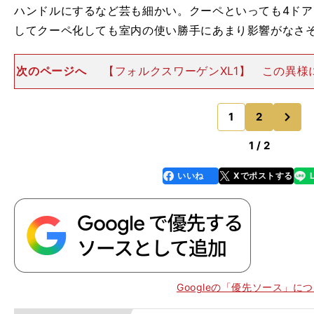
ハンドルにするなど芸も細かい。クーペといっても4ド
してクーペ化しても室内の使い勝手にあまり影響がなさ
次のページへ
【フォルクスワーゲンXL1】 この異様
な2人乗りスポーツカーはコンセプトカーではない。れ
車である。ただし、販売はヨーロッパのみ250台限定。価
次
万ユーロ（約1
1
2
のページへ
1 / 2
いいね
Xでポストする
line
faceboo
x
k
・
】
66
Googleの「優先ソース」に