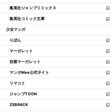
開
ウ
ン
ウ
し
集英社ジャンプリミックス
く
で
ド
ィ
い
新
開
ウ
ン
ウ
し
集英社コミック文庫
く
で
ド
ィ
い
新
開
ウ
ン
ウ
し
少女マンガ
く
で
ド
ィ
い
開
ウ
ン
ウ
りぼん
く
で
ド
ィ
新
開
ウ
ン
し
マーガレット
く
で
ド
い
新
開
ウ
ウ
し
別冊マーガレット
く
で
ィ
い
新
開
ン
ウ
し
マンガMee公式サイト
く
ド
ィ
い
新
ウ
ン
ウ
し
リマコミ
で
ド
ィ
い
新
開
ウ
ン
ウ
し
ジャンプTOON
く
で
ド
ィ
い
新
開
ウ
ン
ウ
し
ZEBRACK
く
で
ド
ィ
い
新
開
ウ
ン
ウ
し