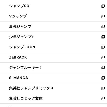
し
ジャンプSQ
い
新
ウ
し
Vジャンプ
ィ
い
新
ン
ウ
し
最強ジャンプ
ド
ィ
い
新
ウ
ン
ウ
し
少年ジャンプ+
で
ド
ィ
い
新
開
ウ
ン
ウ
し
ジャンプTOON
く
で
ド
ィ
い
新
開
ウ
ン
ウ
し
ZEBRACK
く
で
ド
ィ
い
新
開
ウ
ン
ウ
し
ジャンプルーキー！
く
で
ド
ィ
い
新
開
ウ
ン
ウ
し
S-MANGA
く
で
ド
ィ
い
新
開
ウ
ン
ウ
し
集英社ジャンプリミックス
く
で
ド
ィ
い
新
開
ウ
ン
ウ
し
集英社コミック文庫
く
で
ド
ィ
い
新
開
ウ
ン
ウ
し