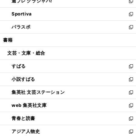
週プレ グラジャパ!
く
で
ィ
い
新
開
ン
ウ
し
Sportiva
く
ド
ィ
い
新
ウ
ン
ウ
し
パラスポ
で
ド
ィ
い
新
開
ウ
ン
ウ
し
書籍
く
で
ド
ィ
い
開
ウ
ン
ウ
文芸・文庫・総合
く
で
ド
ィ
開
ウ
ン
すばる
く
で
ド
新
開
ウ
し
小説すばる
く
で
い
新
開
ウ
し
集英社 文芸ステーション
く
ィ
い
新
ン
ウ
し
web 集英社文庫
ド
ィ
い
新
ウ
ン
ウ
し
青春と読書
で
ド
ィ
い
新
開
ウ
ン
ウ
し
アジア人物史
く
で
ド
ィ
い
新