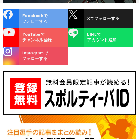
cebo
X
Facebookで
Xでフォローする
ok
フォローする
uTube
LINE
YouTubeで
LINEで
チャンネル登録
アカウント追加
stagra
Instagramで
m
フォローする