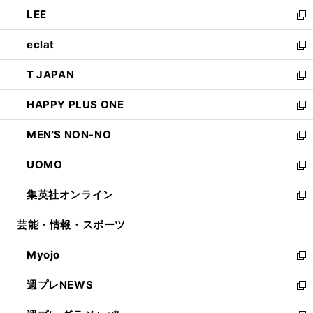
ウ
ン
ウ
し
LEE
く
で
ド
ィ
い
新
開
ウ
ン
ウ
し
eclat
く
で
ド
ィ
い
新
開
ウ
ン
ウ
し
T JAPAN
く
で
ド
ィ
い
新
開
ウ
ン
ウ
し
HAPPY PLUS ONE
く
で
ド
ィ
い
新
開
ウ
ン
ウ
し
MEN'S NON-NO
く
で
ド
ィ
い
新
開
ウ
ン
ウ
し
UOMO
く
で
ド
ィ
い
新
開
ウ
ン
ウ
し
集英社オンライン
く
で
ド
ィ
い
新
開
ウ
ン
ウ
し
芸能・情報・スポーツ
く
で
ド
ィ
い
開
ウ
ン
ウ
Myojo
く
で
ド
ィ
新
開
ウ
ン
し
週プレNEWS
く
で
ド
い
新
開
ウ
ウ
し