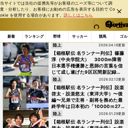
当サイトでは当社の提携先等がお客様のニーズ等について調
査・分析したり、お客様にお勧めの広告を表⽰する⽬的で Co
閉じ
okie を使⽤する場合があります。
詳しくはこちら
る
マイペ
web Sportiva (webスポルティーバ)
検索
メニュ
we
ー
「#３区」の最新ニュース・ 情報
b
ジ
新着
ランキング
野球
サッカー
競馬
ゴル
ス
陸上
2026.04.16更新
ポ
ル
【箱根駅伝 名ランナー列伝】篠藤
テ
淳（中央学院大） 3000m障害
ィ
日本選手権優勝と恩師の言葉を信
ー
じて成し遂げた9区区間新記録＆
バ
総合３位
陸上
2026.02.12更新
【箱根駅伝 名ランナー列伝】設楽
啓太・設楽悠太（東洋大学）〜後
編〜兄弟で主将・副将を務めた最
終学年は日本初の「10000ｍ27
分台兄弟」となり箱根駅伝の王座
陸上
2026.01.29更新
を奪還
【箱根駅伝 名ランナー列伝】設楽