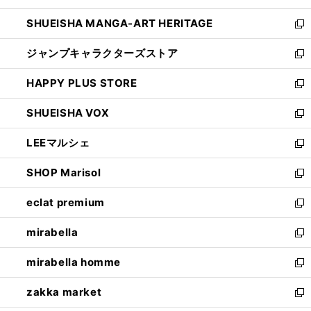
開
ウ
し
SHUEISHA MANGA-ART HERITAGE
く
で
い
新
開
ウ
し
ジャンプキャラクターズストア
く
ィ
い
新
ン
ウ
し
HAPPY PLUS STORE
ド
ィ
い
新
ウ
ン
ウ
し
SHUEISHA VOX
で
ド
ィ
い
新
開
ウ
ン
ウ
し
LEEマルシェ
く
で
ド
ィ
い
新
開
ウ
ン
ウ
し
SHOP Marisol
く
で
ド
ィ
い
新
開
ウ
ン
ウ
し
eclat premium
く
で
ド
ィ
い
新
開
ウ
ン
ウ
し
mirabella
く
で
ド
ィ
い
新
開
ウ
ン
ウ
し
mirabella homme
く
で
ド
ィ
い
新
開
ウ
ン
ウ
し
zakka market
く
で
ド
ィ
い
新
開
ウ
ン
ウ
し