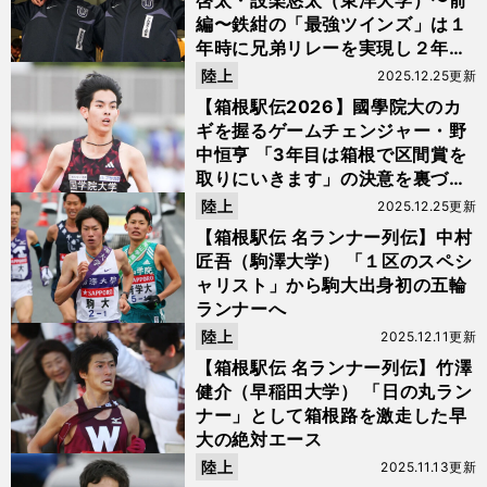
啓太・設楽悠太（東洋大学）〜前
編〜鉄紺の「最強ツインズ」は１
年時に兄弟リレーを実現し２年時
は総合Vに輝く
陸上
2025.12.25更新
【箱根駅伝2026】國學院大のカ
ギを握るゲームチェンジャー・野
中恒亨 「3年目は箱根で区間賞を
取りにいきます」の決意を裏づけ
る確固たる自信
陸上
2025.12.25更新
【箱根駅伝 名ランナー列伝】中村
匠吾（駒澤大学） 「１区のスペシ
ャリスト」から駒大出身初の五輪
ランナーへ
陸上
2025.12.11更新
【箱根駅伝 名ランナー列伝】竹澤
健介（早稲田大学） 「日の丸ラン
ナー」として箱根路を激走した早
大の絶対エース
陸上
2025.11.13更新