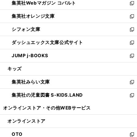
集英社Webマガジン コバルト
く
で
ド
ィ
新
開
ウ
ン
し
集英社オレンジ文庫
く
で
ド
い
新
開
ウ
ウ
し
シフォン文庫
く
で
ィ
い
新
開
ン
ウ
し
ダッシュエックス文庫公式サイト
く
ド
ィ
い
新
ウ
ン
ウ
し
JUMP j-BOOKS
で
ド
ィ
い
新
開
ウ
ン
ウ
し
キッズ
く
で
ド
ィ
い
開
ウ
ン
ウ
集英社みらい文庫
く
で
ド
ィ
新
開
ウ
ン
し
集英社の児童図書 S-KIDS.LAND
く
で
ド
い
新
開
ウ
ウ
し
オンラインストア・
その他WEBサービス
く
で
ィ
い
開
ン
ウ
オンラインストア
く
ド
ィ
ウ
ン
OTO
で
ド
新