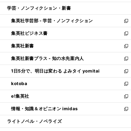
開
ウ
ン
ウ
し
学芸・ノンフィクション・新書
く
で
ド
ィ
い
開
ウ
ン
ウ
集英社学芸部 - 学芸・ノンフィクション
く
で
ド
ィ
新
開
ウ
ン
し
集英社ビジネス書
く
で
ド
い
新
開
ウ
ウ
し
集英社新書
く
で
ィ
い
新
開
ン
ウ
し
集英社新書プラス - 知の水先案内人
く
ド
ィ
い
新
ウ
ン
ウ
し
1日5分で、明日は変わる よみタイ yomitai
で
ド
ィ
い
新
開
ウ
ン
ウ
し
kotoba
く
で
ド
ィ
い
新
開
ウ
ン
ウ
し
e!集英社
く
で
ド
ィ
い
新
開
ウ
ン
ウ
し
情報・知識＆オピニオン imidas
く
で
ド
ィ
い
新
開
ウ
ン
ウ
し
ライトノベル・ノベライズ
く
で
ド
ィ
い
開
ウ
ン
ウ