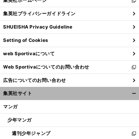
集英社ホームページ
新
閉
し
じ
集英社プライバシーガイドライン
い
る
ウ
SHUEISHA Privacy Guideline
ィ
ン
Setting of Cookies
ド
ウ
web Sportivaについて
で
開
Web Sportivaについてのお問い合わせ
く
新
し
広告についてのお問い合わせ
い
ウ
集英社サイト
ィ
開
ン
く/
マンガ
ド
閉
ウ
じ
少年マンガ
で
る
開
週刊少年ジャンプ
く
新