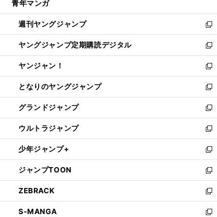
青年マンガ
く
で
ド
ィ
い
開
ウ
ン
ウ
週刊ヤングジャンプ
く
で
ド
ィ
新
開
ウ
ン
し
ヤングジャンプ定期購読デジタル
く
で
ド
い
新
開
ウ
ウ
し
ヤンジャン！
く
で
ィ
い
新
開
ン
ウ
し
となりのヤングジャンプ
く
ド
ィ
い
新
ウ
ン
ウ
し
グランドジャンプ
で
ド
ィ
い
新
開
ウ
ン
ウ
し
ウルトラジャンプ
く
で
ド
ィ
い
新
開
ウ
ン
ウ
し
少年ジャンプ+
く
で
ド
ィ
い
新
開
ウ
ン
ウ
し
ジャンプTOON
く
で
ド
ィ
い
新
開
ウ
ン
ウ
し
ZEBRACK
く
で
ド
ィ
い
新
開
ウ
ン
ウ
し
S-MANGA
く
で
ド
ィ
い
新