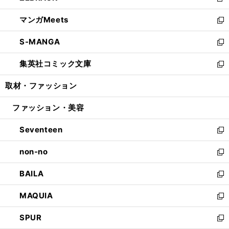
新
開
ウ
ン
ウ
し
マンガMeets
く
で
ド
ィ
い
新
開
ウ
ン
ウ
し
S-MANGA
く
で
ド
ィ
い
新
開
ウ
ン
ウ
し
集英社コミック文庫
く
で
ド
ィ
い
新
開
ウ
ン
ウ
し
取材・ファッション
く
で
ド
ィ
い
開
ウ
ン
ウ
ファッション・美容
く
で
ド
ィ
開
ウ
ン
Seventeen
く
で
ド
新
開
ウ
し
non-no
く
で
い
新
開
ウ
し
BAILA
く
ィ
い
新
ン
ウ
し
MAQUIA
ド
ィ
い
新
ウ
ン
ウ
し
SPUR
で
ド
ィ
い
新
開