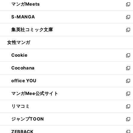
マンガMeets
く
で
ド
ィ
い
新
開
ウ
ン
ウ
し
S-MANGA
く
で
ド
ィ
い
新
開
ウ
ン
ウ
し
集英社コミック文庫
く
で
ド
ィ
い
新
開
ウ
ン
ウ
し
女性マンガ
く
で
ド
ィ
い
開
ウ
ン
ウ
Cookie
く
で
ド
ィ
新
開
ウ
ン
し
Cocohana
く
で
ド
い
新
開
ウ
ウ
し
office YOU
く
で
ィ
い
新
開
ン
ウ
し
マンガMee公式サイト
く
ド
ィ
い
新
ウ
ン
ウ
し
リマコミ
で
ド
ィ
い
新
開
ウ
ン
ウ
し
ジャンプTOON
く
で
ド
ィ
い
新
開
ウ
ン
ウ
し
ZEBRACK
く
で
ド
ィ
い