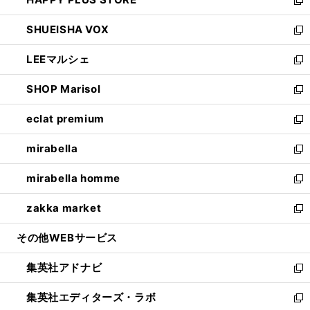
ド
ィ
い
新
ウ
ン
ウ
し
SHUEISHA VOX
で
ド
ィ
い
新
開
ウ
ン
ウ
し
LEEマルシェ
く
で
ド
ィ
い
新
開
ウ
ン
ウ
し
SHOP Marisol
く
で
ド
ィ
い
新
開
ウ
ン
ウ
し
eclat premium
く
で
ド
ィ
い
新
開
ウ
ン
ウ
し
mirabella
く
で
ド
ィ
い
新
開
ウ
ン
ウ
し
mirabella homme
く
で
ド
ィ
い
新
開
ウ
ン
ウ
し
zakka market
く
で
ド
ィ
い
新
開
ウ
ン
ウ
し
その他WEBサービス
く
で
ド
ィ
い
開
ウ
ン
ウ
集英社アドナビ
く
で
ド
ィ
新
開
ウ
ン
し
集英社エディターズ・ラボ
く
で
ド
い
新