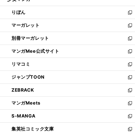
ィ
い
開
ウ
ン
ウ
りぼん
く
で
ド
ィ
新
開
ウ
ン
し
マーガレット
く
で
ド
い
新
開
ウ
ウ
し
別冊マーガレット
く
で
ィ
い
新
開
ン
ウ
し
マンガMee公式サイト
く
ド
ィ
い
新
ウ
ン
ウ
し
リマコミ
で
ド
ィ
い
新
開
ウ
ン
ウ
し
ジャンプTOON
く
で
ド
ィ
い
新
開
ウ
ン
ウ
し
ZEBRACK
く
で
ド
ィ
い
新
開
ウ
ン
ウ
し
マンガMeets
く
で
ド
ィ
い
新
開
ウ
ン
ウ
し
S-MANGA
く
で
ド
ィ
い
新
開
ウ
ン
ウ
し
集英社コミック文庫
く
で
ド
ィ
い
新