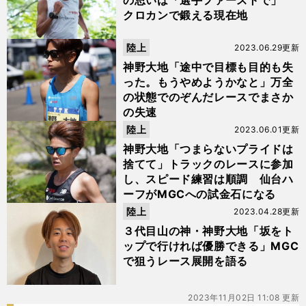
の思いは「選手ファーストで」
クロカンで鍛える現在地
陸上
2023.06.29更新
神野大地「途中で目標も目的も失
った。もうやめようかなと」万全
の状態でのぞんだレースでまさか
の失速
陸上
2023.06.01更新
神野大地「つまらないプライドは
捨てて」トラックのレースに参加
し、スピード練習は順調 仙台ハ
ーフがMGCへの試金石になる
陸上
2023.04.28更新
３代目山の神・神野大地「坂をト
ップで行ければ優勝できる」MGC
で狙うレース展開を語る
2023年11月02日 11:08 更新