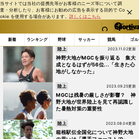
当サイトでは当社の提携先等がお客様のニーズ等について調
査・分析したり、お客様にお勧めの広告を表⽰する⽬的で Co
閉じ
okie を使⽤する場合があります。
詳しくはこちら
る
マイペ
web Sportiva (webスポルティーバ)
検索
メニュ
we
ー
「#３代目山の神」の最新ニュース・ 情報
b
ジ
新着
ランキング
野球
サッカー
競馬
ゴル
ス
陸上
2023.11.02更新
ポ
ル
神野大地がMGCを振り返る 集大
テ
成となるはずが56位...「生きた心
ィ
地がしなかった」
ー
バ
陸上
2023.09.25更新
MGCは残暑の厳しさが影響？ 神
野大地が世界陸上を見て再認識し
た暑熱対策の重要性
陸上
2023.08.04更新
箱根駅伝全国化について神野大地