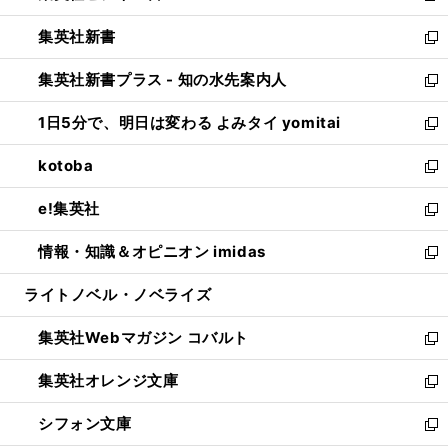
開
ウ
ウ
し
集英社新書
く
で
ィ
い
新
開
ン
ウ
し
集英社新書プラス - 知の水先案内人
く
ド
ィ
い
新
ウ
ン
ウ
し
1日5分で、明日は変わる よみタイ yomitai
で
ド
ィ
い
新
開
ウ
ン
ウ
し
kotoba
く
で
ド
ィ
い
新
開
ウ
ン
ウ
し
e!集英社
く
で
ド
ィ
い
新
開
ウ
ン
ウ
し
情報・知識＆オピニオン imidas
く
で
ド
ィ
い
新
開
ウ
ン
ウ
し
ライトノベル・ノベライズ
く
で
ド
ィ
い
開
ウ
ン
ウ
集英社Webマガジン コバルト
く
で
ド
ィ
新
開
ウ
ン
し
集英社オレンジ文庫
く
で
ド
い
新
開
ウ
ウ
し
シフォン文庫
く
で
ィ
い
新
開
ン