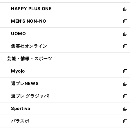
開
ウ
ン
ウ
し
HAPPY PLUS ONE
く
で
ド
ィ
い
新
開
ウ
ン
ウ
し
MEN'S NON-NO
く
で
ド
ィ
い
新
開
ウ
ン
ウ
し
UOMO
く
で
ド
ィ
い
新
開
ウ
ン
ウ
し
集英社オンライン
く
で
ド
ィ
い
新
開
ウ
ン
ウ
し
芸能・情報・スポーツ
く
で
ド
ィ
い
開
ウ
ン
ウ
Myojo
く
で
ド
ィ
新
開
ウ
ン
し
週プレNEWS
く
で
ド
い
新
開
ウ
ウ
し
週プレ グラジャパ!
く
で
ィ
い
新
開
ン
ウ
し
Sportiva
く
ド
ィ
い
新
ウ
ン
ウ
し
パラスポ
で
ド
ィ
い
新
開
ウ
ン
ウ
し