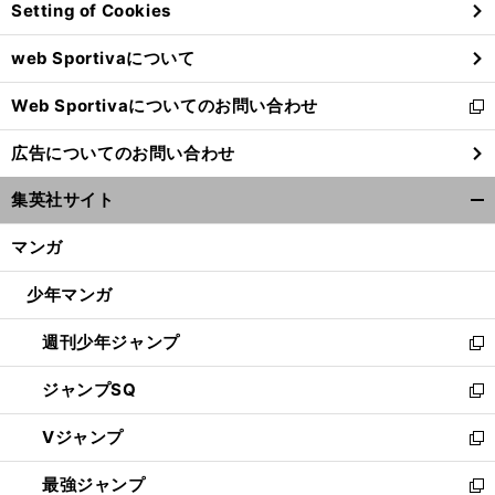
Setting of Cookies
ド
ウ
web Sportivaについて
で
開
Web Sportivaについてのお問い合わせ
く
新
し
広告についてのお問い合わせ
い
ウ
集英社サイト
ィ
開
ン
く/
マンガ
ド
閉
ウ
じ
少年マンガ
で
る
開
週刊少年ジャンプ
く
新
し
ジャンプSQ
い
新
ウ
し
Vジャンプ
ィ
い
新
ン
ウ
し
最強ジャンプ
ド
ィ
い
新