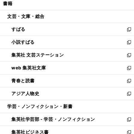
書籍
く
で
ド
ィ
い
開
ウ
ン
ウ
文芸・文庫・総合
く
で
ド
ィ
開
ウ
ン
すばる
く
で
ド
新
開
ウ
し
小説すばる
く
で
い
新
開
ウ
し
集英社 文芸ステーション
く
ィ
い
新
ン
ウ
し
web 集英社文庫
ド
ィ
い
新
ウ
ン
ウ
し
青春と読書
で
ド
ィ
い
新
開
ウ
ン
ウ
し
アジア人物史
く
で
ド
ィ
い
新
開
ウ
ン
ウ
し
学芸・ノンフィクション・新書
く
で
ド
ィ
い
開
ウ
ン
ウ
集英社学芸部 - 学芸・ノンフィクション
く
で
ド
ィ
新
開
ウ
ン
し
集英社ビジネス書
く
で
ド
い
新