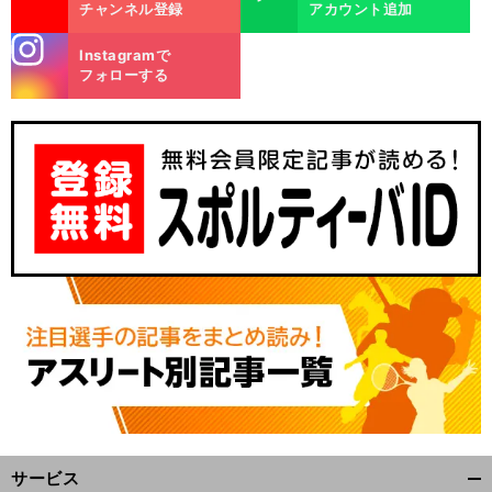
チャンネル登録
アカウント追加
stagra
Instagramで
m
フォローする
サービス
開