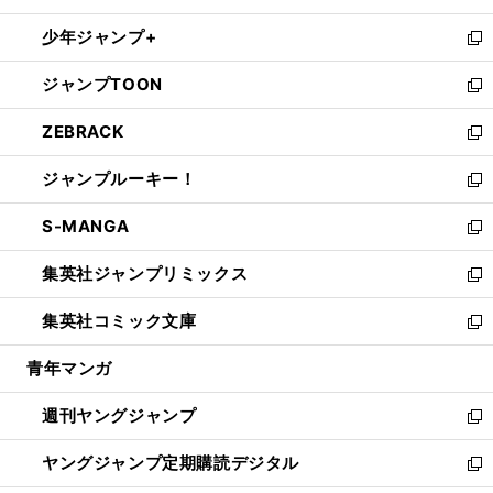
ウ
ン
ウ
し
少年ジャンプ+
で
ド
ィ
い
新
開
ウ
ン
ウ
し
ジャンプTOON
く
で
ド
ィ
い
新
開
ウ
ン
ウ
し
ZEBRACK
く
で
ド
ィ
い
新
開
ウ
ン
ウ
し
ジャンプルーキー！
く
で
ド
ィ
い
新
開
ウ
ン
ウ
し
S-MANGA
く
で
ド
ィ
い
新
開
ウ
ン
ウ
し
集英社ジャンプリミックス
く
で
ド
ィ
い
新
開
ウ
ン
ウ
し
集英社コミック文庫
く
で
ド
ィ
い
新
開
ウ
ン
ウ
し
青年マンガ
く
で
ド
ィ
い
開
ウ
ン
ウ
週刊ヤングジャンプ
く
で
ド
ィ
新
開
ウ
ン
し
ヤングジャンプ定期購読デジタル
く
で
ド
い
新
開
ウ
ウ
し