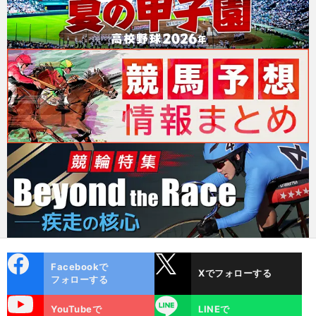
cebo
X
Facebookで
Xでフォローする
ok
フォローする
uTube
LINE
YouTubeで
LINEで