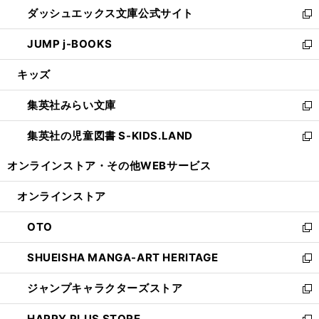
ウ
し
ダッシュエックス文庫公式サイト
く
ド
ィ
い
新
ウ
ン
ウ
し
JUMP j-BOOKS
で
ド
ィ
い
新
開
ウ
ン
ウ
し
キッズ
く
で
ド
ィ
い
開
ウ
ン
ウ
集英社みらい文庫
く
で
ド
ィ
新
開
ウ
ン
し
集英社の児童図書 S-KIDS.LAND
く
で
ド
い
新
開
ウ
ウ
し
オンラインストア・
その他WEBサービス
く
で
ィ
い
開
ン
ウ
オンラインストア
く
ド
ィ
ウ
ン
OTO
で
ド
新
開
ウ
し
SHUEISHA MANGA-ART HERITAGE
く
で
い
新
開
ウ
し
ジャンプキャラクターズストア
く
ィ
い
新
ン
ウ
し
HAPPY PLUS STORE