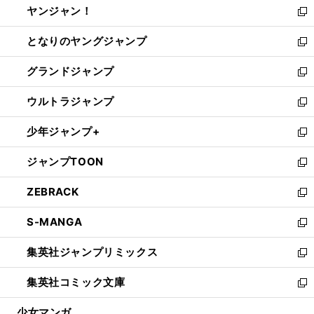
ヤンジャン！
く
で
ィ
い
新
開
ン
ウ
し
となりのヤングジャンプ
く
ド
ィ
い
新
ウ
ン
ウ
し
グランドジャンプ
で
ド
ィ
い
新
開
ウ
ン
ウ
し
ウルトラジャンプ
く
で
ド
ィ
い
新
開
ウ
ン
ウ
し
少年ジャンプ+
く
で
ド
ィ
い
新
開
ウ
ン
ウ
し
ジャンプTOON
く
で
ド
ィ
い
新
開
ウ
ン
ウ
し
ZEBRACK
く
で
ド
ィ
い
新
開
ウ
ン
ウ
し
S-MANGA
く
で
ド
ィ
い
新
開
ウ
ン
ウ
し
集英社ジャンプリミックス
く
で
ド
ィ
い
新
開
ウ
ン
ウ
し
集英社コミック文庫
く
で
ド
ィ
い
新
開
ウ
ン
ウ
し
少女マンガ
く
で
ド