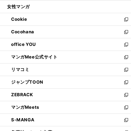
開
ウ
ン
ウ
し
女性マンガ
く
で
ド
ィ
い
開
ウ
ン
ウ
Cookie
く
で
ド
ィ
新
開
ウ
ン
し
Cocohana
く
で
ド
い
新
開
ウ
ウ
し
office YOU
く
で
ィ
い
新
開
ン
ウ
し
マンガMee公式サイト
く
ド
ィ
い
新
ウ
ン
ウ
し
リマコミ
で
ド
ィ
い
新
開
ウ
ン
ウ
し
ジャンプTOON
く
で
ド
ィ
い
新
開
ウ
ン
ウ
し
ZEBRACK
く
で
ド
ィ
い
新
開
ウ
ン
ウ
し
マンガMeets
く
で
ド
ィ
い
新
開
ウ
ン
ウ
し
S-MANGA
く
で
ド
ィ
い
新
開
ウ
ン
ウ
し