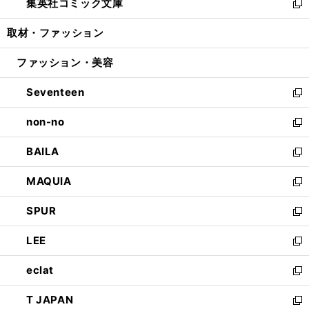
集英社コミック文庫
く
で
ド
ィ
い
新
開
ウ
ン
ウ
し
取材・ファッション
く
で
ド
ィ
い
開
ウ
ン
ウ
ファッション・美容
く
で
ド
ィ
開
ウ
ン
Seventeen
く
で
ド
新
開
ウ
し
non-no
く
で
い
新
開
ウ
し
BAILA
く
ィ
い
新
ン
ウ
し
MAQUIA
ド
ィ
い
新
ウ
ン
ウ
し
SPUR
で
ド
ィ
い
新
開
ウ
ン
ウ
し
LEE
く
で
ド
ィ
い
新
開
ウ
ン
ウ
し
eclat
く
で
ド
ィ
い
新
開
ウ
ン
ウ
し
T JAPAN
く
で
ド
ィ
い
新