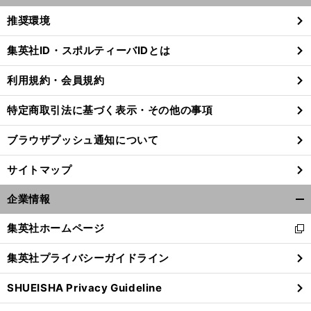
く/
推奨環境
閉
じ
集英社ID・スポルティーバIDとは
る
利用規約・会員規約
特定商取引法に基づく表示・その他の事項
ブラウザプッシュ通知について
サイトマップ
企業情報
開
く/
集英社ホームページ
新
閉
し
じ
集英社プライバシーガイドライン
い
る
ウ
SHUEISHA Privacy Guideline
ィ
ン