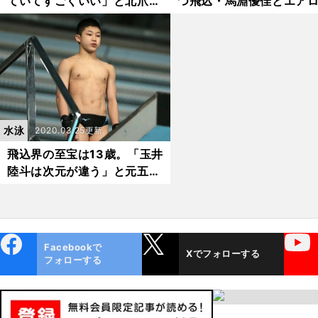
ていてすごくいい」と北爪
つ飛込・馬淵優佳とエア
凜々のスタイルを絶賛 「飛
北爪凜々 離れて感じた
込選手は結構おしりとかムキ
こよさと「これしかない
ムキ」
づいた」自分
水泳
2020.03.25更新
飛込界の至宝は13歳。「玉井
陸斗は次元が違う」と元五輪
選手も絶賛
ebo
X
YouTube
Facebookで
Xでフォローする
ok
フォローする