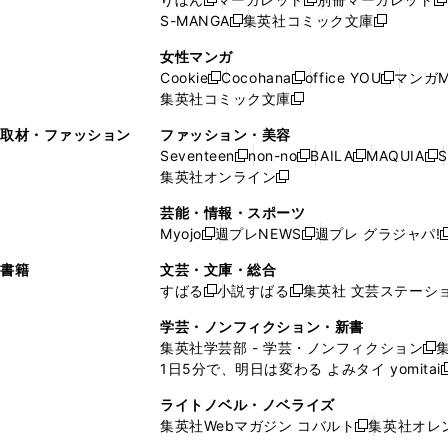
新
新
新
ウ
ィ
ウ
ウ
で
で
ウ
S-MANGA
集英社コミック文庫
し
新
し
新
ィ
ン
ィ
で
開
開
で
い
し
い
し
ン
ド
ン
女性マンガ
開
く
く
開
ウ
い
ウ
い
ド
ウ
ド
Cookie
Cocohana
office YOU
マンガM
く
く
新
新
新
ィ
ウ
ィ
ウ
ウ
で
ウ
集英社コミック文庫
し
新
し
し
ン
ィ
ン
ィ
で
開
で
い
し
い
い
ド
ン
ド
ン
取材・ファッション
ファッション・美容
開
く
開
ウ
い
ウ
ウ
ウ
ド
ウ
ド
Seventeen
non-no
BAILA
MAQUIA
S
く
く
新
新
新
新
ィ
ウ
ィ
ィ
で
ウ
で
ウ
集英社オンライン
し
新
し
し
し
ン
ィ
ン
ン
開
で
開
で
い
し
い
い
い
ド
ン
ド
ド
芸能・情報・スポーツ
く
開
く
開
ウ
い
ウ
ウ
ウ
ウ
ド
ウ
ウ
Myojo
週プレNEWS
週プレ グラジャパ!
く
く
新
新
新
ィ
ウ
ィ
ィ
ィ
で
ウ
で
で
し
し
ン
ィ
ン
ン
ン
書籍
文芸・文庫・総合
開
で
開
開
い
い
ド
ン
ド
ド
ド
すばる
小説すばる
集英社 文芸ステーシ
く
開
く
く
新
新
ウ
ウ
ウ
ド
ウ
ウ
ウ
く
し
し
ィ
ィ
学芸・ノンフィクション・新書
で
ウ
で
で
で
い
い
ン
ン
集英社学芸部 - 学芸・ノンフィクション
開
で
開
開
開
新
ウ
ウ
ド
ド
1日5分で、明日は変わる よみタイ yomitai
く
開
く
く
く
し
新
ィ
ィ
ウ
ウ
く
い
ン
ン
ライトノベル・ノベライズ
で
で
ウ
ド
ド
集英社Webマガジン コバルト
集英社オレ
開
開
新
ィ
ウ
ウ
く
く