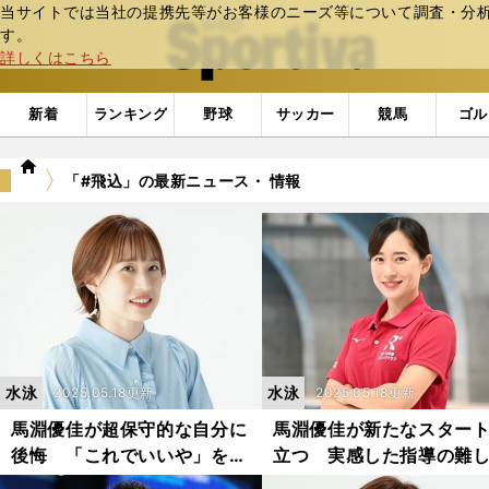
当サイトでは当社の提携先等がお客様のニーズ等について調査・分析し
web Sportiva (webスポルティーバ)
す。
詳しくはこちら
新着
ランキング
野球
サッカー
競馬
ゴル
we
「#飛込」の最新ニュース・ 情報
b
ス
ポ
ル
テ
ィ
ー
バ
水泳
水泳
2025.05.18更新
2025.05.18更新
馬淵優佳が超保守的な自分に
馬淵優佳が新たなスター
後悔 「これでいいや」を払
立つ 実感した指導の難
拭し「ちゃんと攻めた」過去
と選手育成の決意「全国