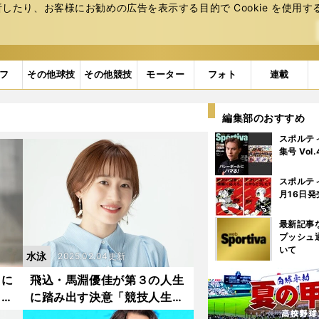
たり、お客様にお勧めの広告を表⽰する⽬的で Cookie を使⽤す
フ
その他球技
その他競技
モーター
フォト
連載
編集部のおすすめ
スポルテ
集号 Vol
スポルテ
月16日発
最新記事
プッシュ
いて
水泳
2025.02.04更新
トに
飛込・馬淵優佳が第３の人生
しさ
に踏み出す決意「競技人生で
優勝
得た経験を持って強く生きて