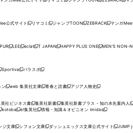
新
新
新
新
ウ
ィ
ウ
ィ
ウ
ィ
ウ
で
で
ウ
で
で
で
し
し
し
し
し
ィ
ン
ィ
ン
ィ
ン
ィ
開
開
で
開
開
開
い
い
い
い
い
ン
ド
ン
ド
ン
ド
ン
く
く
開
く
く
く
ウ
ウ
ウ
ウ
ウ
ド
ウ
ド
ウ
ド
ウ
ド
ee公式サイト
リマコミ
ジャンプTOON
ZEBRACK
マンガMeet
く
新
新
新
新
ィ
ィ
ィ
ィ
ィ
ウ
で
ウ
で
ウ
で
ウ
し
し
し
し
ン
ン
ン
ン
ン
で
開
で
開
で
開
で
い
い
い
い
ド
ド
ド
ド
ド
開
く
開
く
開
く
開
ウ
ウ
ウ
ウ
ウ
ウ
ウ
ウ
ウ
PUR
LEE
eclat
T JAPAN
HAPPY PLUS ONE
MEN'S NON-
く
く
く
く
新
新
新
新
新
ィ
ィ
ィ
ィ
で
で
で
で
で
し
し
し
し
し
ン
ン
ン
ン
開
開
開
開
開
い
い
い
い
い
ド
ド
ド
ド
く
く
く
く
く
ウ
ウ
ウ
ウ
ウ
ウ
ウ
ウ
ウ
Sportiva
パラスポ
新
新
ィ
ィ
ィ
ィ
ィ
で
で
で
で
し
し
し
ン
ン
ン
ン
ン
開
開
開
開
い
い
い
ド
ド
ド
ド
ド
ョン
web 集英社文庫
青春と読書
アジア人物史
く
く
く
く
新
新
新
新
ウ
ウ
ウ
ウ
ウ
ウ
ウ
ウ
し
し
し
し
ィ
ィ
ィ
で
で
で
で
で
い
い
い
い
ン
ン
ン
集英社ビジネス書
集英社新書
集英社新書プラス - 知の水先案内人
開
開
開
開
開
新
新
新
ウ
ウ
ウ
ウ
ド
ド
ド
kotoba
e!集英社
情報・知識＆オピニオン imidas
く
く
く
く
く
新
し
新
し
新
ィ
ィ
ィ
ィ
ウ
ウ
ウ
し
し
い
し
い
し
ン
ン
ン
ン
で
で
で
い
い
ウ
い
ウ
い
ド
ド
ド
ド
ンジ文庫
シフォン文庫
ダッシュエックス文庫公式サイト
JUMP 
開
開
開
新
新
新
ウ
ウ
ィ
ウ
ィ
ウ
ウ
ウ
ウ
ウ
く
く
く