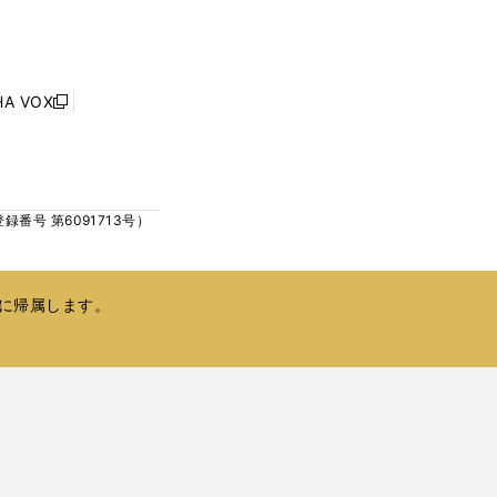
し
ン
い
ド
ウ
ウ
ィ
で
ン
HA VOX
開
新
ド
く
し
ウ
い
で
ウ
開
ィ
く
号 第6091713号）
ン
ド
ウ
で
に帰属します。
開
く