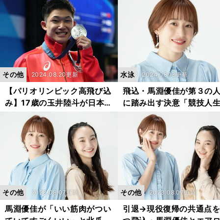
を明かす
できる選手を育てたい」
その他
水泳
2024.08.20更新
2024.08.13更新
【パリオリンピック高飛び込
飛込・馬淵優佳が第３の
み】17歳の玉井陸斗が日本史
に踏み出す決意「競技人
上初めて掴んだ五輪メダル
得た経験を持って強く生
馬淵崇英コーチの積年の思い
いきたい」
の結実とさらなる夢
その他
その他
2023.08.07更新
2023.08.07更新
馬淵優佳が「いい筋肉がつい
引退→現役復帰の共通点