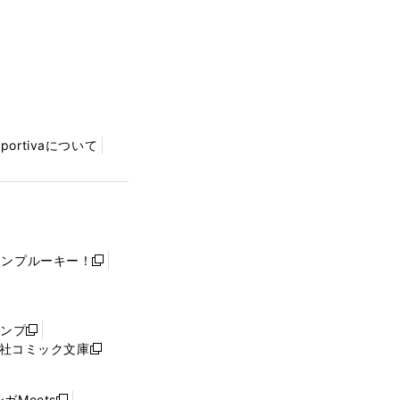
Sportivaについて
ャンプルーキー！
新
し
い
ウ
ャンプ
新
ィ
社コミック文庫
し
新
ン
い
し
ド
ウ
い
ウ
ガMeets