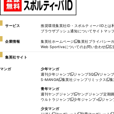
サービス
推奨環境
集英社ID・スポルティーバIDとは
ブラウザプッシュ通知について
サイトマッ
企業情報
集英社ホームページ
集英社プライバシー
新
Web Sportivaについてのお問い合わせ
広
し
新
い
し
集英社サイト
ウ
い
ィ
ウ
マンガ
少年マンガ
ン
ィ
週刊少年ジャンプ
ジャンプSQ
Vジャン
ド
ン
新
新
S-MANGA
集英社ジャンプリミックス
集
ウ
ド
新
し
し
新
で
ウ
し
い
い
し
青年マンガ
開
で
い
ウ
ウ
い
週刊ヤングジャンプ
ヤングジャンプ定期
新
く
開
ウ
ィ
ィ
ウ
ウルトラジャンプ
少年ジャンプ+
ジャン
新
し
新
く
ィ
ン
ン
ィ
し
い
し
ン
ド
ド
ン
少女マンガ
い
ウ
い
ド
ウ
ウ
ド
りぼん
マーガレット
別冊マーガレット