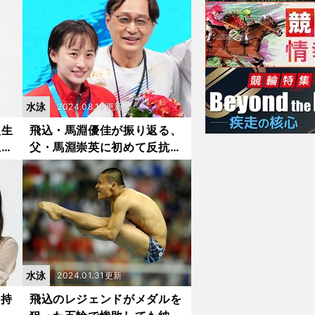
いきたい」【2024年人気記
事】
水泳
2024.08.13更新
人生
飛込・馬淵優佳が振り返る、
生で
父・馬淵崇英に初めて反抗し
きて
た日 現役引退後に父が涙な
がらに語った言葉とは
水泳
2024.01.31更新
を持
飛込のレジェンドがメダルを