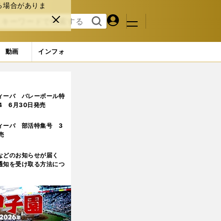
る場合がありま
マイペ
閉じ
検索
メニュ
ー
る
す
ジ
る
動画
インフォ
ィーバ バレーボール特
.4 6月30日発売
ィーバ 部活特集号 3
売
などのお知らせが届く
通知を受け取る方法につ