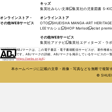
し
ン
キッズ
で
で
い
ド
集英社みらい文庫
集英社の児童図書 S-KID
開
開
新
ウ
ウ
く
く
し
ィ
オンラインストア・
オンラインストア
で
い
ン
その他WEBサービス
OTO
SHUEISHA MANGA-ART HERITAGE
開
新
ウ
ド
LEEマルシェ
SHOP Marisol
eclat prem
く
し
新
新
ィ
ウ
い
し
し
ン
その他WEBサービス
で
ウ
い
い
ド
集英社アドナビ
集英社エディターズ・ラ
開
新
ィ
ウ
ウ
ウ
く
し
ABJマークは、この電子書店・電子書籍配信サービスが、著作権者か
ン
ィ
ィ
で
い
です。ABJマークの詳細、ABJマークを掲示しているサービスの一
ド
ン
ン
開
https://aebs.or.jp/
ウ
新
ウ
ド
ド
く
し
ィ
で
ウ
ウ
い
本ホームページに記載の文章・画像・写真などを無断で複製す
ン
開
で
で
ウ
ド
© SHUEIS
ィ
く
開
開
ン
ウ
く
く
ド
で
ウ
開
で
開
く
く