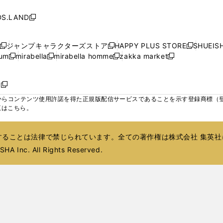
し
し
し
ィ
ィ
ン
ィ
ン
ィ
で
で
で
で
い
い
い
ン
ン
ド
ン
ド
ン
S.LAND
開
開
開
開
新
ウ
ウ
ウ
ド
ド
ウ
ド
ウ
ド
く
く
く
く
し
ィ
ィ
ィ
ウ
ウ
で
ウ
で
ウ
い
ン
ン
ン
ジャンプキャラクターズストア
HAPPY PLUS STORE
SHUEIS
で
で
開
で
開
で
新
新
新
ウ
ド
ド
ド
ium
mirabella
mirabella homme
zakka market
開
開
く
開
く
開
し
新
新
新
し
新
し
ィ
ウ
ウ
ウ
く
く
く
く
い
し
し
い
し
し
い
ン
で
で
で
ウ
い
い
ウ
い
い
ウ
ド
ボ
開
開
開
新
ィ
ウ
ウ
ィ
ウ
ウ
ィ
ウ
く
く
く
し
らコンテンツ使用許諾を得た正規版配信サービスであることを示す登録商標（登録番
ン
ィ
ィ
ン
ィ
ィ
ン
で
い
覧はこちら。
ド
ン
ン
ド
ン
ン
ド
開
ウ
ウ
ド
ド
ウ
ド
ド
ウ
く
ィ
で
ウ
ウ
で
ウ
ウ
で
ることは法律で禁じられています。全ての著作権は株式会社 集英社
ン
開
で
で
開
で
で
開
ド
HA Inc. All Rights Reserved.
く
開
開
く
開
開
く
ウ
く
く
く
く
で
開
く