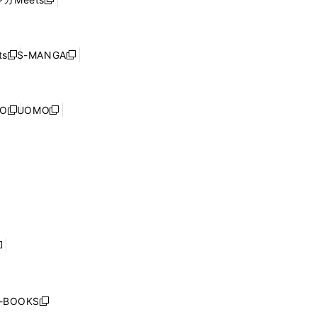
新
ィ
ウ
で
し
ン
ィ
開
い
ド
ン
く
ウ
ウ
ド
s
S-MANGA
新
新
ィ
で
ウ
し
し
ン
開
で
い
い
ド
く
開
ウ
ウ
ウ
NO
UOMO
く
新
新
ィ
ィ
で
し
し
ン
ン
開
い
い
ド
ド
く
ウ
ウ
ウ
ウ
ィ
ィ
で
で
ン
ン
開
開
ド
ド
く
く
ウ
ウ
で
で
開
開
く
く
し
い
ウ
j-BOOKS
新
ィ