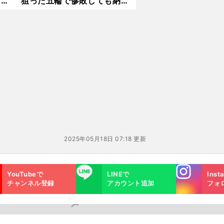
ロ・
狙った五輪で惨敗しても納得
かっ
できたわけ
と気
2025年05月18日 07:18 更新
Instagra
LINE
YouTubeで
LINEで
Inst
m
チャンネル登録
アカウント追加
フォ