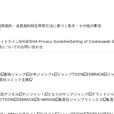
利用規約・会員規約
特定商取引法に基づく表示・その他の事項
プ
ガイドライン
SHUEISHA Privacy Guideline
Setting of Cookies
web 
告についてのお問い合わせ
プ
最強ジャンプ
少年ジャンプ+
ジャンプTOON
ZEBRACK
ジ
新
新
新
新
新
英社コミック文庫
し
新
し
し
し
し
い
い
し
い
い
い
ウ
ウ
い
ウ
ウ
ウ
購読デジタル
ヤンジャン！
となりのヤングジャンプ
グランドジ
新
新
新
ィ
ィ
ウ
ィ
ィ
ィ
プTOON
ZEBRACK
S-MANGA
集英社ジャンプリミックス
集英
新
し
新
し
新
し
新
ン
ン
ィ
ン
ン
ン
し
い
し
い
し
い
し
ド
ド
ン
ド
ド
ド
い
ウ
い
ウ
い
ウ
い
ウ
ウ
ド
ウ
ウ
ウ
マンガMee公式サイト
リマコミ
ジャンプTOON
ZEBRACK
マン