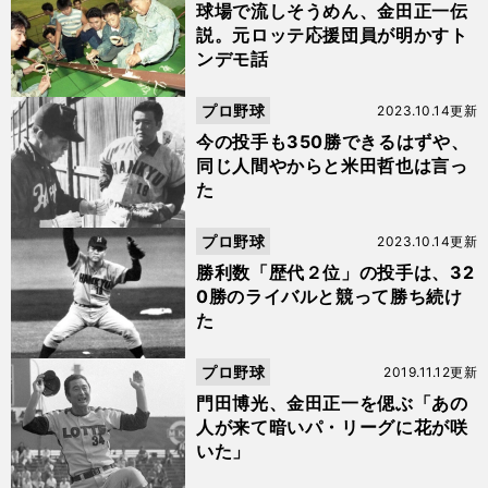
球場で流しそうめん、金田正一伝
説。元ロッテ応援団員が明かすト
ンデモ話
プロ野球
2023.10.14更新
今の投手も350勝できるはずや、
同じ人間やからと米田哲也は言っ
た
プロ野球
2023.10.14更新
勝利数「歴代２位」の投手は、32
0勝のライバルと競って勝ち続け
た
プロ野球
2019.11.12更新
門田博光、金田正一を偲ぶ「あの
人が来て暗いパ・リーグに花が咲
いた」