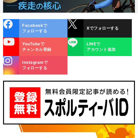
cebo
X
Facebookで
Xでフォローする
ok
フォローする
uTube
LINE
YouTubeで
LINEで
チャンネル登録
アカウント追加
stagra
Instagramで
m
フォローする