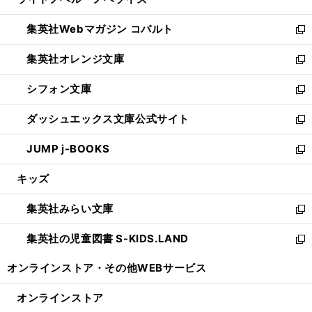
ド
ィ
い
開
ウ
ン
ウ
集英社Webマガジン コバルト
く
で
ド
ィ
新
開
ウ
ン
し
集英社オレンジ文庫
く
で
ド
い
新
開
ウ
ウ
し
シフォン文庫
く
で
ィ
い
新
開
ン
ウ
し
ダッシュエックス文庫公式サイト
く
ド
ィ
い
新
ウ
ン
ウ
し
JUMP j-BOOKS
で
ド
ィ
い
新
開
ウ
ン
ウ
し
キッズ
く
で
ド
ィ
い
開
ウ
ン
ウ
集英社みらい文庫
く
で
ド
ィ
新
開
ウ
ン
し
集英社の児童図書 S-KIDS.LAND
く
で
ド
い
新
開
ウ
ウ
し
オンラインストア・
その他WEBサービス
く
で
ィ
い
開
ン
ウ
オンラインストア
く
ド
ィ