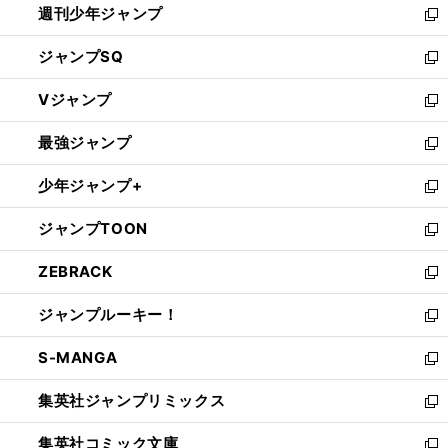
週刊少年ジャンプ
く
新
し
ジャンプSQ
い
新
ウ
し
Vジャンプ
ィ
い
新
ン
ウ
し
最強ジャンプ
ド
ィ
い
新
ウ
ン
ウ
し
少年ジャンプ+
で
ド
ィ
い
新
開
ウ
ン
ウ
し
ジャンプTOON
く
で
ド
ィ
い
新
開
ウ
ン
ウ
し
ZEBRACK
く
で
ド
ィ
い
新
開
ウ
ン
ウ
し
ジャンプルーキー！
く
で
ド
ィ
い
新
開
ウ
ン
ウ
し
S-MANGA
く
で
ド
ィ
い
新
開
ウ
ン
ウ
し
集英社ジャンプリミックス
く
で
ド
ィ
い
新
開
ウ
ン
ウ
し
集英社コミック文庫
く
で
ド
ィ
い