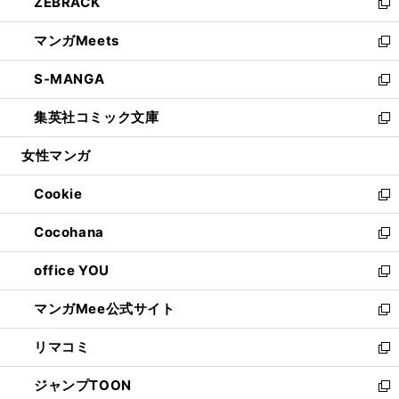
ZEBRACK
く
で
ド
ィ
い
新
開
ウ
ン
ウ
し
マンガMeets
く
で
ド
ィ
い
新
開
ウ
ン
ウ
し
S-MANGA
く
で
ド
ィ
い
新
開
ウ
ン
ウ
し
集英社コミック文庫
く
で
ド
ィ
い
新
開
ウ
ン
ウ
し
女性マンガ
く
で
ド
ィ
い
開
ウ
ン
ウ
Cookie
く
で
ド
ィ
新
開
ウ
ン
し
Cocohana
く
で
ド
い
新
開
ウ
ウ
し
office YOU
く
で
ィ
い
新
開
ン
ウ
し
マンガMee公式サイト
く
ド
ィ
い
新
ウ
ン
ウ
し
リマコミ
で
ド
ィ
い
新
開
ウ
ン
ウ
し
ジャンプTOON
く
で
ド
ィ
い
新