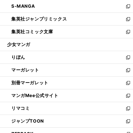
ウ
ン
ウ
し
S-MANGA
く
で
ド
ィ
い
新
開
ウ
ン
ウ
し
集英社ジャンプリミックス
く
で
ド
ィ
い
新
開
ウ
ン
ウ
し
集英社コミック文庫
く
で
ド
ィ
い
新
開
ウ
ン
ウ
し
少女マンガ
く
で
ド
ィ
い
開
ウ
ン
ウ
りぼん
く
で
ド
ィ
新
開
ウ
ン
し
マーガレット
く
で
ド
い
新
開
ウ
ウ
し
別冊マーガレット
く
で
ィ
い
新
開
ン
ウ
し
マンガMee公式サイト
く
ド
ィ
い
新
ウ
ン
ウ
し
リマコミ
で
ド
ィ
い
新
開
ウ
ン
ウ
し
ジャンプTOON
く
で
ド
ィ
い
新
開
ウ
ン
ウ
し