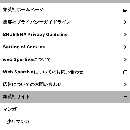
開
く/
集英社ホームページ
新
閉
し
じ
集英社プライバシーガイドライン
い
る
ウ
SHUEISHA Privacy Guideline
ィ
ン
Setting of Cookies
ド
ウ
web Sportivaについて
で
開
Web Sportivaについてのお問い合わせ
く
新
し
広告についてのお問い合わせ
い
ウ
集英社サイト
ィ
開
ン
く/
マンガ
ド
閉
ウ
じ
少年マンガ
で
る
開