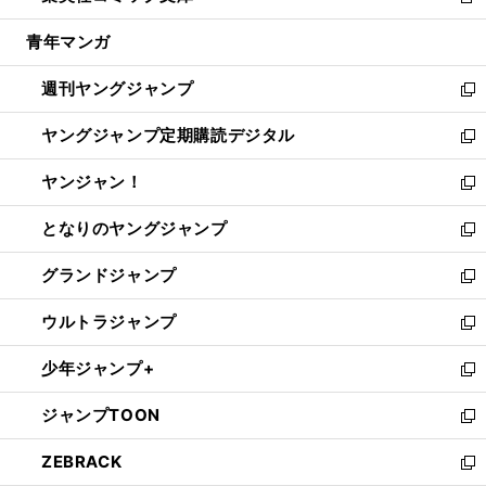
新
開
ウ
ン
ウ
し
青年マンガ
く
で
ド
ィ
い
開
ウ
ン
ウ
週刊ヤングジャンプ
く
で
ド
ィ
新
開
ウ
ン
し
ヤングジャンプ定期購読デジタル
く
で
ド
い
新
開
ウ
ウ
し
ヤンジャン！
く
で
ィ
い
新
開
ン
ウ
し
となりのヤングジャンプ
く
ド
ィ
い
新
ウ
ン
ウ
し
グランドジャンプ
で
ド
ィ
い
新
開
ウ
ン
ウ
し
ウルトラジャンプ
く
で
ド
ィ
い
新
開
ウ
ン
ウ
し
少年ジャンプ+
く
で
ド
ィ
い
新
開
ウ
ン
ウ
し
ジャンプTOON
く
で
ド
ィ
い
新
開
ウ
ン
ウ
し
ZEBRACK
く
で
ド
ィ
い
新
開