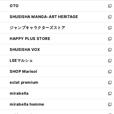
ウ
ン
OTO
で
ド
新
開
ウ
し
SHUEISHA MANGA-ART HERITAGE
く
で
い
新
開
ウ
し
ジャンプキャラクターズストア
く
ィ
い
新
ン
ウ
し
HAPPY PLUS STORE
ド
ィ
い
新
ウ
ン
ウ
し
SHUEISHA VOX
で
ド
ィ
い
新
開
ウ
ン
ウ
し
LEEマルシェ
く
で
ド
ィ
い
新
開
ウ
ン
ウ
し
SHOP Marisol
く
で
ド
ィ
い
新
開
ウ
ン
ウ
し
eclat premium
く
で
ド
ィ
い
新
開
ウ
ン
ウ
し
mirabella
く
で
ド
ィ
い
新
開
ウ
ン
ウ
し
mirabella homme
く
で
ド
ィ
い
新
開
ウ
ン
ウ
し