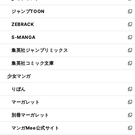
開
ウ
ン
ウ
し
ジャンプTOON
く
で
ド
ィ
い
新
開
ウ
ン
ウ
し
ZEBRACK
く
で
ド
ィ
い
新
開
ウ
ン
ウ
し
S-MANGA
く
で
ド
ィ
い
新
開
ウ
ン
ウ
し
集英社ジャンプリミックス
く
で
ド
ィ
い
新
開
ウ
ン
ウ
し
集英社コミック文庫
く
で
ド
ィ
い
新
開
ウ
ン
ウ
し
少女マンガ
く
で
ド
ィ
い
開
ウ
ン
ウ
りぼん
く
で
ド
ィ
新
開
ウ
ン
し
マーガレット
く
で
ド
い
新
開
ウ
ウ
し
別冊マーガレット
く
で
ィ
い
新
開
ン
ウ
し
マンガMee公式サイト
く
ド
ィ
い
新
ウ
ン