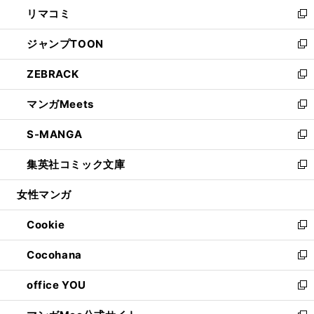
ウ
し
リマコミ
で
ド
ィ
い
新
開
ウ
ン
ウ
し
ジャンプTOON
く
で
ド
ィ
い
新
開
ウ
ン
ウ
し
ZEBRACK
く
で
ド
ィ
い
新
開
ウ
ン
ウ
し
マンガMeets
く
で
ド
ィ
い
新
開
ウ
ン
ウ
し
S-MANGA
く
で
ド
ィ
い
新
開
ウ
ン
ウ
し
集英社コミック文庫
く
で
ド
ィ
い
新
開
ウ
ン
ウ
し
女性マンガ
く
で
ド
ィ
い
開
ウ
ン
ウ
Cookie
く
で
ド
ィ
新
開
ウ
ン
し
Cocohana
く
で
ド
い
新
開
ウ
ウ
し
office YOU
く
で
ィ
い
新
開
ン
ウ
し