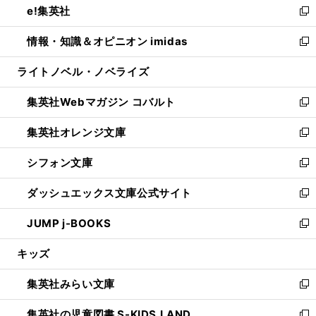
e!集英社
く
で
ド
ィ
い
新
開
ウ
ン
ウ
し
情報・知識＆オピニオン imidas
く
で
ド
ィ
い
新
開
ウ
ン
ウ
し
ライトノベル・ノベライズ
く
で
ド
ィ
い
開
ウ
ン
ウ
集英社Webマガジン コバルト
く
で
ド
ィ
新
開
ウ
ン
し
集英社オレンジ文庫
く
で
ド
い
新
開
ウ
ウ
し
シフォン文庫
く
で
ィ
い
新
開
ン
ウ
し
ダッシュエックス文庫公式サイト
く
ド
ィ
い
新
ウ
ン
ウ
し
JUMP j-BOOKS
で
ド
ィ
い
新
開
ウ
ン
ウ
し
キッズ
く
で
ド
ィ
い
開
ウ
ン
ウ
集英社みらい文庫
く
で
ド
ィ
新
開
ウ
ン
し
集英社の児童図書 S-KIDS.LAND
く
で
ド