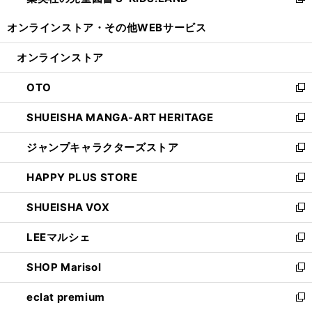
い
新
開
ウ
ウ
し
オンラインストア・
その他WEBサービス
く
で
ィ
い
開
ン
ウ
オンラインストア
く
ド
ィ
ウ
ン
OTO
で
ド
新
開
ウ
し
SHUEISHA MANGA-ART HERITAGE
く
で
い
新
開
ウ
し
ジャンプキャラクターズストア
く
ィ
い
新
ン
ウ
し
HAPPY PLUS STORE
ド
ィ
い
新
ウ
ン
ウ
し
SHUEISHA VOX
で
ド
ィ
い
新
開
ウ
ン
ウ
し
LEEマルシェ
く
で
ド
ィ
い
新
開
ウ
ン
ウ
し
SHOP Marisol
く
で
ド
ィ
い
新
開
ウ
ン
ウ
し
eclat premium
く
で
ド
ィ
い
新
開