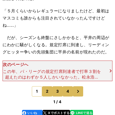
「５月くらいからレギュラーになりましたけど、最初は
マスコミも誰からも注目されていなかったんですけど
ね......」
だが、シーズンも終盤にさしかかると、平井の周辺が
にわかに騒がしくなる。規定打席に到達し、リーディン
グヒッター争いの先頭集団に平井の名前が現れたのだ。
次のページへ
この年、パ・リーグの規定打席到達者で打率３割を
超えたのはわずか５人しかいなかった。松永浩美
（オリックス）、白井一幸（日本ハム）、佐々木誠
（ダイエー）、ブーマー（オリックス）、そうそう
次
1
2
3
4
のページへ
たる面々にレギュラ
1 / 4
いいね
Xでポストする
LINEで送る
line
faceboo
x