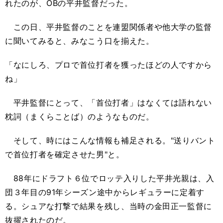
れたのが、
OB
の平井監督だった。
この日、平井監督のことを連盟関係者や他大学の監督
に聞いてみると、みなこう口を揃えた。
「なにしろ、プロで首位打者を獲ったほどの人ですから
ね」
平井監督にとって、「首位打者」はなくては語れない
枕詞
（まくらことば）
のようなものだ。
そして、時にはこんな情報も補足される。"送りバント
で首位打者を確定させた男"と。
88
年にドラフト６位でロッテ入りした平井光親は、入
団３年目の
91
年シーズン途中からレギュラーに定着す
る。シュアな打撃で結果を残し、当時の金田正一監督に
抜擢されたのだ。