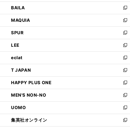
開
ウ
し
BAILA
く
ィ
い
新
ン
ウ
し
MAQUIA
ド
ィ
い
新
ウ
ン
ウ
し
SPUR
で
ド
ィ
い
新
開
ウ
ン
ウ
し
LEE
く
で
ド
ィ
い
新
開
ウ
ン
ウ
し
eclat
く
で
ド
ィ
い
新
開
ウ
ン
ウ
し
T JAPAN
く
で
ド
ィ
い
新
開
ウ
ン
ウ
し
HAPPY PLUS ONE
く
で
ド
ィ
い
新
開
ウ
ン
ウ
し
MEN'S NON-NO
く
で
ド
ィ
い
新
開
ウ
ン
ウ
し
UOMO
く
で
ド
ィ
い
新
開
ウ
ン
ウ
し
集英社オンライン
く
で
ド
ィ
い
新
開
ウ
ン
ウ
し