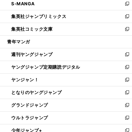
S-MANGA
く
で
ド
ィ
い
新
開
ウ
ン
ウ
し
集英社ジャンプリミックス
く
で
ド
ィ
い
新
開
ウ
ン
ウ
し
集英社コミック文庫
く
で
ド
ィ
い
新
開
ウ
ン
ウ
し
青年マンガ
く
で
ド
ィ
い
開
ウ
ン
ウ
週刊ヤングジャンプ
く
で
ド
ィ
新
開
ウ
ン
し
ヤングジャンプ定期購読デジタル
く
で
ド
い
新
開
ウ
ウ
し
ヤンジャン！
く
で
ィ
い
新
開
ン
ウ
し
となりのヤングジャンプ
く
ド
ィ
い
新
ウ
ン
ウ
し
グランドジャンプ
で
ド
ィ
い
新
開
ウ
ン
ウ
し
ウルトラジャンプ
く
で
ド
ィ
い
新
開
ウ
ン
ウ
し
少年ジャンプ+
く
で
ド
ィ
い
新