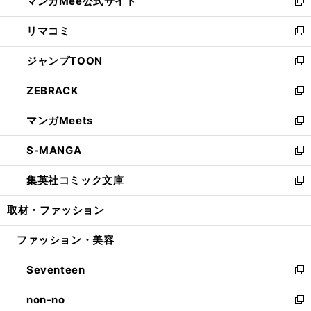
マンガMee公式サイト
く
ド
ィ
い
新
ウ
ン
ウ
し
リマコミ
で
ド
ィ
い
新
開
ウ
ン
ウ
し
ジャンプTOON
く
で
ド
ィ
い
新
開
ウ
ン
ウ
し
ZEBRACK
く
で
ド
ィ
い
新
開
ウ
ン
ウ
し
マンガMeets
く
で
ド
ィ
い
新
開
ウ
ン
ウ
し
S-MANGA
く
で
ド
ィ
い
新
開
ウ
ン
ウ
し
集英社コミック文庫
く
で
ド
ィ
い
新
開
ウ
ン
ウ
し
取材・ファッション
く
で
ド
ィ
い
開
ウ
ン
ウ
ファッション・美容
く
で
ド
ィ
開
ウ
ン
Seventeen
く
で
ド
新
開
ウ
し
non-no
く
で
い
新