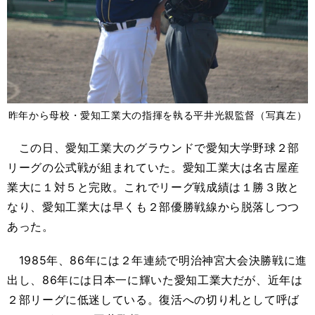
昨年から母校・愛知工業大の指揮を執る平井光親監督（写真左）
この日、愛知工業大のグラウンドで愛知大学野球２部
リーグの公式戦が組まれていた。愛知工業大は名古屋産
業大に１対５と完敗。これでリーグ戦成績は１勝３敗と
なり、愛知工業大は早くも２部優勝戦線から脱落しつつ
あった。
1985
年、
86
年には２年連続で明治神宮大会決勝戦に進
出し、
86
年には日本一に輝いた愛知工業大だが、近年は
２部リーグに低迷している。復活への切り札として呼ば