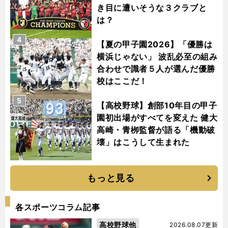
き目に遭いそうな３クラブと
は？
4
【夏の甲子園2026】「優勝は
横浜じゃない」 波乱必至の組み
合わせで識者５人が選んだ優勝
校はここだ！
5
【高校野球】創部10年目の甲子
園初出場がすべてを変えた 健大
高崎・青栁監督が語る「機動破
壊」はこうして生まれた
もっと見る
各スポーツコラム記事
高校野球他
2026.08.07更新