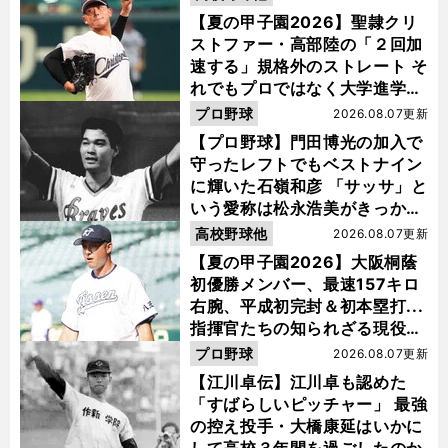
【夏の甲子園2026】聖隷クリ
ストファー・高部陸の「２回加
速する」規格外のストレート そ
れでもプロではなく大学進学を
選ぶ理由
プロ野球
2026.08.07更新
【プロ野球】門田博光の加入で
守ったレフトでもベストナイン
に輝いた石嶺和彦 「サッサ」と
いう愛称は松永浩美がきっか
け？
高校野球他
2026.08.07更新
【夏の甲子園2026】大阪桐蔭
初優勝メンバー、最速157キロ
右腕、平成初完封＆初本塁打...
指揮官たちの知られざる現役時
代
プロ野球
2026.08.07更新
【江川卓伝】江川卓も認めた
「すばらしいピッチャー」 最強
の控え投手・大橋康延はいかに