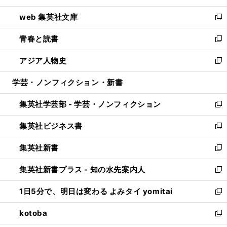
ン
ウ
し
web 集英社文庫
ド
ィ
い
新
ウ
ン
ウ
し
青春と読書
で
ド
ィ
い
新
開
ウ
ン
ウ
し
アジア人物史
く
で
ド
ィ
い
新
開
ウ
ン
ウ
し
学芸・ノンフィクション・新書
く
で
ド
ィ
い
開
ウ
ン
ウ
集英社学芸部 - 学芸・ノンフィクション
く
で
ド
ィ
新
開
ウ
ン
し
集英社ビジネス書
く
で
ド
い
新
開
ウ
ウ
し
集英社新書
く
で
ィ
い
新
開
ン
ウ
し
集英社新書プラス - 知の水先案内人
く
ド
ィ
い
新
ウ
ン
ウ
し
1日5分で、明日は変わる よみタイ yomitai
で
ド
ィ
い
新
開
ウ
ン
ウ
し
kotoba
く
で
ド
ィ
い
新
開
ウ
ン
ウ
し