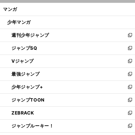
ン
く/
マンガ
ド
閉
ウ
じ
少年マンガ
で
る
開
週刊少年ジャンプ
く
新
し
ジャンプSQ
い
新
ウ
し
Vジャンプ
ィ
い
新
ン
ウ
し
最強ジャンプ
ド
ィ
い
新
ウ
ン
ウ
し
少年ジャンプ+
で
ド
ィ
い
新
開
ウ
ン
ウ
し
ジャンプTOON
く
で
ド
ィ
い
新
開
ウ
ン
ウ
し
ZEBRACK
く
で
ド
ィ
い
新
開
ウ
ン
ウ
し
ジャンプルーキー！
く
で
ド
ィ
い
新
開
ウ
ン
ウ
し