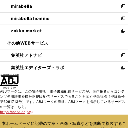
ウ
ン
ウ
し
mirabella
く
で
ド
ィ
い
新
開
ウ
ン
ウ
し
mirabella homme
く
で
ド
ィ
い
新
開
ウ
ン
ウ
し
zakka market
く
で
ド
ィ
い
新
開
ウ
ン
ウ
し
その他WEBサービス
く
で
ド
ィ
い
開
ウ
ン
ウ
集英社アドナビ
く
で
ド
ィ
新
開
ウ
ン
し
集英社エディターズ・ラボ
く
で
ド
い
新
開
ウ
ウ
し
く
で
ィ
い
開
ン
ウ
ABJマークは、この電子書店・電子書籍配信サービスが、著作権者からコンテ
く
ド
ィ
ンツ使用許諾を得た正規版配信サービスであることを示す登録商標（登録番号
ウ
ン
第6091713号）です。ABJマークの詳細、ABJマークを掲示しているサービス
で
ド
の一覧はこちら。
開
ウ
https://aebs.or.jp/
新
く
で
し
い
開
本ホームページに記載の文章・画像・写真などを無断で複製するこ
ウ