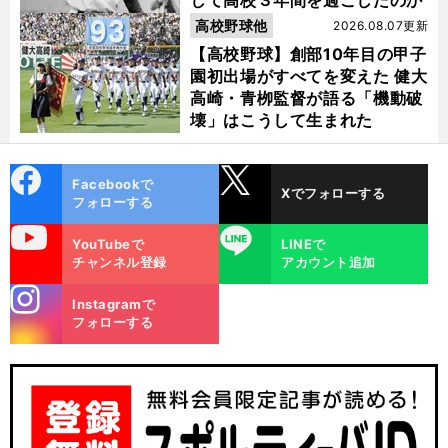
して高校３年間を過ごしたのか
高校野球他
2026.08.07更新
【高校野球】創部10年目の甲子
園初出場がすべてを変えた 健大
高崎・青栁監督が語る「機動破
壊」はこうして生まれた
cebo
X
Facebookで
Xでフォローする
ok
フォローする
uTube
LINE
YouTubeで
LINEで
チャンネル登録
アカウント追加
stagra
Instagramで
m
フォローする