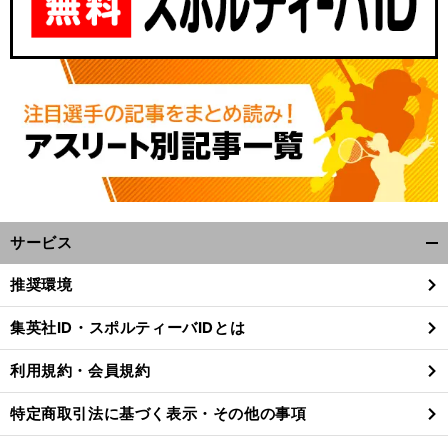
サービス
開
人
」
。
前
く/
へ
推奨環境
10
閉
じ
集英社ID・スポルティーバIDとは
る
利用規約・会員規約
特定商取引法に基づく表示・その他の事項