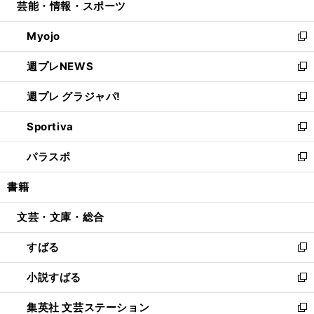
芸能・情報・スポーツ
く
で
ド
ィ
い
開
ウ
ン
ウ
Myojo
く
で
ド
ィ
新
開
ウ
ン
し
週プレNEWS
く
で
ド
い
新
開
ウ
ウ
し
週プレ グラジャパ!
く
で
ィ
い
新
開
ン
ウ
し
Sportiva
く
ド
ィ
い
新
ウ
ン
ウ
し
パラスポ
で
ド
ィ
い
新
開
ウ
ン
ウ
し
書籍
く
で
ド
ィ
い
開
ウ
ン
ウ
文芸・文庫・総合
く
で
ド
ィ
開
ウ
ン
すばる
く
で
ド
新
開
ウ
し
小説すばる
く
で
い
新
開
ウ
し
集英社 文芸ステーション
く
ィ
い
新