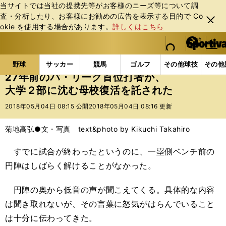
当サイトでは当社の提携先等がお客様のニーズ等について調
査・分析したり、お客様にお勧めの広告を表⽰する⽬的で Co
閉じ
okie を使⽤する場合があります。
詳しくはこちら
る
マイペ
web Sportiva (webスポルティーバ)
検索
メニュ
we
ー
野球の記事一覧
高校野球他
27年前のパ・リーグ首
b
ジ
野球
サッカー
競馬
ゴルフ
その他球技
その他
ス
27年前のパ・リーグ首位打者が、
ポ
大学２部に沈む母校復活を託された
ル
テ
2018年05月04日 08:15 公開
2018年05月04日 08:16 更新
ィ
ー
菊地高弘●文・写真 text&photo by Kikuchi Takahiro
バ
すでに試合が終わったというのに、一塁側ベンチ前の
円陣はしばらく解けることがなかった。
円陣の奥から低音の声が聞こえてくる。具体的な内容
は聞き取れないが、その言葉に怒気がはらんでいること
は十分に伝わってきた。