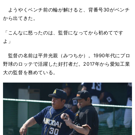
ようやくベンチ前の輪が解けると、背番号30がベンチ
から出てきた。
「こんなに怒ったのは、監督になってから初めてです
よ」
監督の名前は平井光親（みつちか）。
1990
年代に
プロ
野球の
ロッテで活躍した好打者だ。
2017
年から愛知工業
大の監督を務めている。