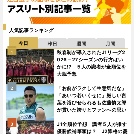
人気記事ランキング
今日
昨日
週間
月間
秋春制が導入されたJ1リーグ2
1
026－27シーズンの行方はい
かに!? ５人の識者が全順位を
大胆予想
「お前がラクして生意気だな」
2
「あいつ若いくせに」厳しい言
葉を浴びせられるも佐藤慎太郎
が貫いた誇りとファンへの思い
J1全順位予想 識者５人が推す
3
優勝候補筆頭は？ J2降格の憂