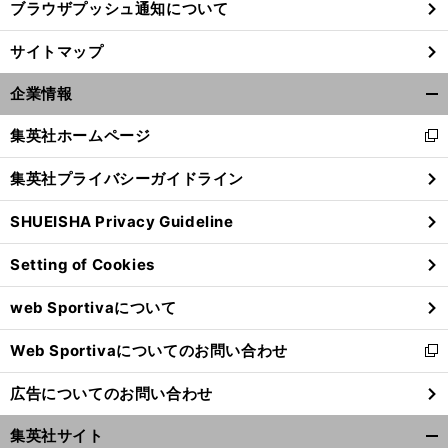
ブラウザプッシュ通知について
サイトマップ
企業情報
開
く/
集英社ホームページ
新
閉
し
じ
集英社プライバシーガイドライン
い
る
ウ
SHUEISHA Privacy Guideline
ィ
ン
Setting of Cookies
ド
ウ
web Sportivaについて
で
開
Web Sportivaについてのお問い合わせ
く
新
し
広告についてのお問い合わせ
い
ウ
集英社サイト
ィ
開