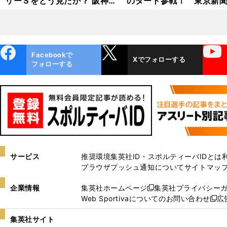
リーＳをどう見たか？ 阪神
のダート参戦！ 東京新
大賞典の注目馬はいかに？
の注目馬は？
ebo
X
YouTube
Facebookで
Xでフォローする
ok
フォローする
サービス
推奨環境
集英社ID・スポルティーバIDとは
ブラウザプッシュ通知について
サイトマッ
企業情報
集英社ホームページ
集英社プライバシー
新
Web Sportivaについてのお問い合わせ
広
し
新
い
し
集英社サイト
ウ
い