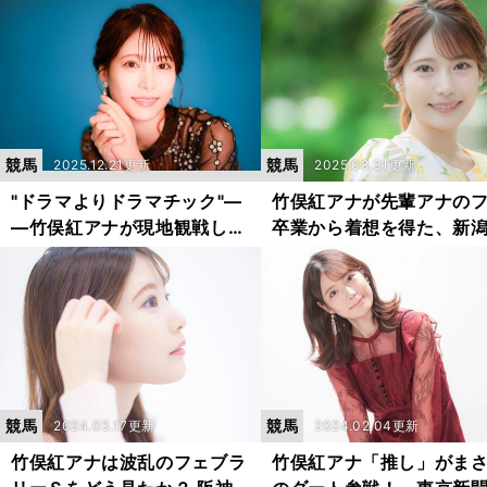
競馬
競馬
2025.12.21更新
2025.08.31更新
"ドラマよりドラマチック"―
竹俣紅アナが先輩アナの
―竹俣紅アナが現地観戦した
卒業から着想を得た、新
大激戦のレースとは
念の「サイン」とは？
競馬
競馬
2024.03.17更新
2024.02.04更新
竹俣紅アナは波乱のフェブラ
竹俣紅アナ「推し」がま