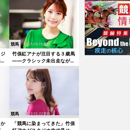
が勝つ!?
競馬
2025.06.15更新
フジ
竹俣紅アナが注目する３歳馬
潟記
――クラシック未出走ながら
秋が楽しみな馬とは？
競馬
2023.10.22更新
さか
「競馬に染まってきた」竹俣