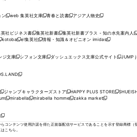
ィ
ィ
ィ
ィ
ィ
で
で
で
で
し
し
し
ン
ン
ン
ン
ン
開
開
開
開
い
い
い
ド
ド
ド
ド
ド
ョン
web 集英社文庫
青春と読書
アジア人物史
く
く
く
く
新
新
新
新
ウ
ウ
ウ
ウ
ウ
ウ
ウ
ウ
し
し
し
し
ィ
ィ
ィ
で
で
で
で
で
い
い
い
い
ン
ン
ン
集英社ビジネス書
集英社新書
集英社新書プラス - 知の水先案内人
開
開
開
開
開
新
新
新
ウ
ウ
ウ
ウ
ド
ド
ド
kotoba
e!集英社
情報・知識＆オピニオン imidas
く
く
く
く
く
新
し
新
し
新
ィ
ィ
ィ
ィ
ウ
ウ
ウ
し
し
い
し
い
し
ン
ン
ン
ン
で
で
で
い
い
ウ
い
ウ
い
ド
ド
ド
ド
ンジ文庫
シフォン文庫
ダッシュエックス文庫公式サイト
JUMP 
開
開
開
新
新
新
ウ
ウ
ィ
ウ
ィ
ウ
ウ
ウ
ウ
ウ
く
く
く
し
し
し
ィ
ィ
ン
ィ
ン
ィ
で
で
で
で
い
い
い
ン
ン
ド
ン
ド
ン
S.LAND
開
開
開
開
新
ウ
ウ
ウ
ド
ド
ウ
ド
ウ
ド
く
く
く
く
し
ィ
ィ
ィ
ウ
ウ
で
ウ
で
ウ
い
ン
ン
ン
ジャンプキャラクターズストア
HAPPY PLUS STORE
SHUEIS
で
で
開
で
開
で
新
新
新
ウ
ド
ド
ド
ium
mirabella
mirabella homme
zakka market
開
開
く
開
く
開
し
新
新
新
し
新
し
ィ
ウ
ウ
ウ
く
く
く
く
い
し
し
い
し
し
い
ン
で
で
で
ウ
い
い
ウ
い
い
ウ
ド
ボ
開
開
開
新
ィ
ウ
ウ
ィ
ウ
ウ
ィ
ウ
く
く
く
し
らコンテンツ使用許諾を得た正規版配信サービスであることを示す登録商標（登録番
ン
ィ
ィ
ン
ィ
ィ
ン
で
い
覧はこちら。
ド
ン
ン
ド
ン
ン
ド
開
ウ