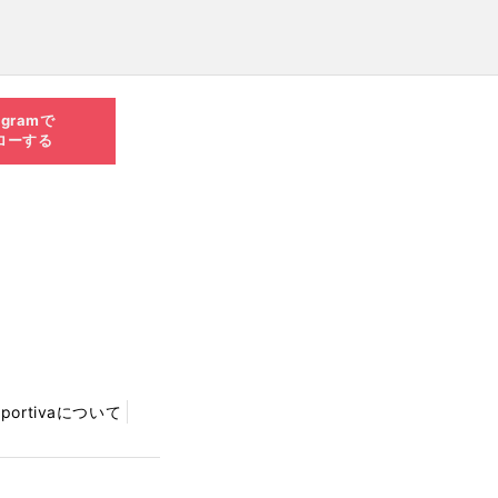
agramで
ローする
Sportivaについて