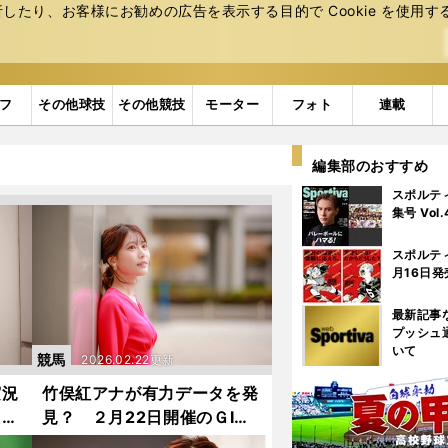
たり、お客様にお勧めの広告を表⽰する⽬的で Cookie を使⽤す
フ
その他球技
その他競技
モーター
フォト
連載
編集部のおすすめ
スポルテ
集号 Vol
スポルテ
月16日発
最新記事
プッシュ
いて
競馬
2026.02.22更新
実況
竹俣紅アナが有力データを発
た、
見？ ２月22日開催のＧⅠフ
中！
ェブラリーＳは○○○○の馬