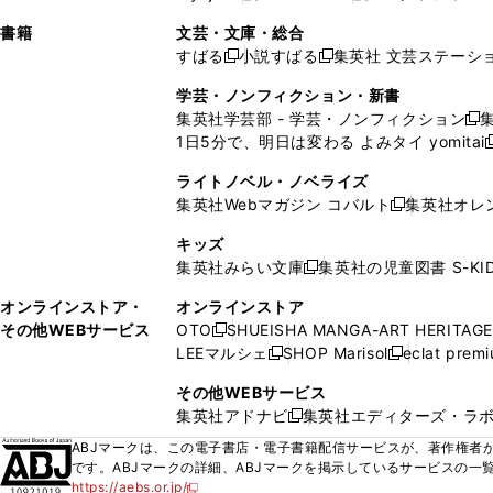
ィ
ウ
ィ
ィ
ィ
で
ウ
で
で
し
し
ン
ィ
ン
ン
ン
書籍
文芸・文庫・総合
開
で
開
開
い
い
ド
ン
ド
ド
ド
すばる
小説すばる
集英社 文芸ステーシ
く
開
く
く
新
新
ウ
ウ
ウ
ド
ウ
ウ
ウ
く
し
し
ィ
ィ
学芸・ノンフィクション・新書
で
ウ
で
で
で
い
い
ン
ン
集英社学芸部 - 学芸・ノンフィクション
開
で
開
開
開
新
ウ
ウ
ド
ド
1日5分で、明日は変わる よみタイ yomitai
く
開
く
く
く
し
新
ィ
ィ
ウ
ウ
く
い
ン
ン
ライトノベル・ノベライズ
で
で
ウ
ド
ド
集英社Webマガジン コバルト
集英社オレ
開
開
新
ィ
ウ
ウ
く
く
し
ン
キッズ
で
で
い
ド
集英社みらい文庫
集英社の児童図書 S-KID
開
開
新
ウ
ウ
く
く
し
ィ
オンラインストア・
オンラインストア
で
い
ン
その他WEBサービス
OTO
SHUEISHA MANGA-ART HERITAGE
開
新
ウ
ド
LEEマルシェ
SHOP Marisol
eclat prem
く
し
新
新
ィ
ウ
い
し
し
ン
その他WEBサービス
で
ウ
い
い
ド
集英社アドナビ
集英社エディターズ・ラ
開
新
ィ
ウ
ウ
ウ
く
し
ABJマークは、この電子書店・電子書籍配信サービスが、著作権者か
ン
ィ
ィ
で
い
です。ABJマークの詳細、ABJマークを掲示しているサービスの一
ド
ン
ン
開
https://aebs.or.jp/
ウ
新