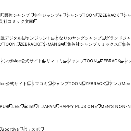
プ
最強ジャンプ
少年ジャンプ+
ジャンプTOON
ZEBRACK
ジ
新
新
新
新
新
英社コミック文庫
し
新
し
し
し
し
い
い
し
い
い
い
ウ
ウ
い
ウ
ウ
ウ
購読デジタル
ヤンジャン！
となりのヤングジャンプ
グランドジ
新
新
新
ィ
ィ
ウ
ィ
ィ
ィ
プTOON
ZEBRACK
S-MANGA
集英社ジャンプリミックス
集英
新
し
新
し
新
し
新
ン
ン
ィ
ン
ン
ン
し
い
し
い
し
い
し
ド
ド
ン
ド
ド
ド
い
ウ
い
ウ
い
ウ
い
ウ
ウ
ド
ウ
ウ
ウ
マンガMee公式サイト
リマコミ
ジャンプTOON
ZEBRACK
マン
新
新
新
新
ウ
ィ
ウ
ィ
ウ
ィ
ウ
で
で
ウ
で
で
で
し
し
し
し
し
ィ
ン
ィ
ン
ィ
ン
ィ
開
開
で
開
開
開
い
い
い
い
い
ン
ド
ン
ド
ン
ド
ン
く
く
開
く
く
く
ウ
ウ
ウ
ウ
ウ
ド
ウ
ド
ウ
ド
ウ
ド
ee公式サイト
リマコミ
ジャンプTOON
ZEBRACK
マンガMeet
く
新
新
新
新
ィ
ィ
ィ
ィ
ィ
ウ
で
ウ
で
ウ
で
ウ
し
し
し
し
ン
ン
ン
ン
ン
で
開
で
開
で
開
で
い
い
い
い
ド
ド
ド
ド
ド
開
く
開
く
開
く
開
ウ
ウ
ウ
ウ
ウ
ウ
ウ
ウ
ウ
PUR
LEE
eclat
T JAPAN
HAPPY PLUS ONE
MEN'S NON-
く
く
く
く
新
新
新
新
新
ィ
ィ
ィ
ィ
で
で
で
で
で
し
し
し
し
し
ン
ン
ン
ン
開
開
開
開
開
い
い
い
い
い
ド
ド
ド
ド
く
く
く
く
く
ウ
ウ
ウ
ウ
ウ
ウ
ウ
ウ
ウ
Sportiva
パラスポ
新
新