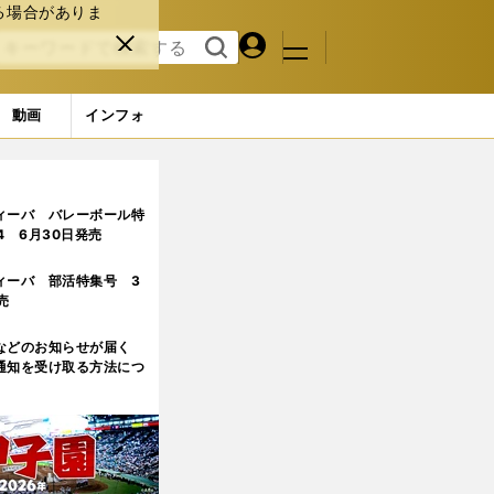
る場合がありま
マイペ
閉じ
検索
メニュ
ー
る
す
ジ
る
動画
インフォ
ィーバ バレーボール特
.4 6月30日発売
ィーバ 部活特集号 3
売
などのお知らせが届く
通知を受け取る方法につ