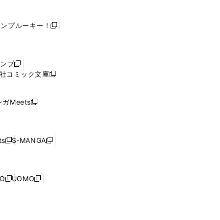
ャンプルーキー！
新
し
い
ウ
ャンプ
新
ィ
社コミック文庫
し
新
ン
い
し
ド
ウ
い
ウ
ガMeets
新
ィ
ウ
で
し
ン
ィ
開
い
ド
ン
く
ウ
ウ
ド
s
S-MANGA
新
新
ィ
で
ウ
し
し
ン
開
で
い
い
ド
く
開
ウ
ウ
ウ
NO
UOMO
く
新
新
ィ
ィ
で
し
し
ン
ン
開
い
い
ド
ド
く
ウ
ウ
ウ
ウ