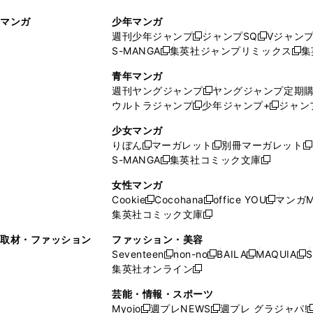
ィ
ウ
マンガ
少年マンガ
ン
ィ
週刊少年ジャンプ
ジャンプSQ
Vジャン
ド
ン
新
新
S-MANGA
集英社ジャンプリミックス
集
ウ
ド
新
し
し
新
で
ウ
し
い
い
し
青年マンガ
開
で
い
ウ
ウ
い
週刊ヤングジャンプ
ヤングジャンプ定期
新
く
開
ウ
ィ
ィ
ウ
ウルトラジャンプ
少年ジャンプ+
ジャン
新
し
新
く
ィ
ン
ン
ィ
し
い
し
ン
ド
ド
ン
少女マンガ
い
ウ
い
ド
ウ
ウ
ド
りぼん
マーガレット
別冊マーガレット
新
新
新
ウ
ィ
ウ
ウ
で
で
ウ
S-MANGA
集英社コミック文庫
し
新
し
新
ィ
ン
ィ
で
開
開
で
い
し
い
し
ン
ド
ン
女性マンガ
開
く
く
開
ウ
い
ウ
い
ド
ウ
ド
Cookie
Cocohana
office YOU
マンガM
く
く
新
新
新
ィ
ウ
ィ
ウ
ウ
で
ウ
集英社コミック文庫
し
新
し
し
ン
ィ
ン
ィ
で
開
で
い
し
い
い
ド
ン
ド
ン
取材・ファッション
ファッション・美容
開
く
開
ウ
い
ウ
ウ
ウ
ド
ウ
ド
Seventeen
non-no
BAILA
MAQUIA
S
く
く
新
新
新
新
ィ
ウ
ィ
ィ
で
ウ
で
ウ
集英社オンライン
し
新
し
し
し
ン
ィ
ン
ン
開
で
開
で
い
し
い
い
い
ド
ン
ド
ド
芸能・情報・スポーツ
く
開
く
開
ウ
い
ウ
ウ
ウ
ウ
ド
ウ
ウ
Myojo
週プレNEWS
週プレ グラジャパ!
く
く
新
新
新