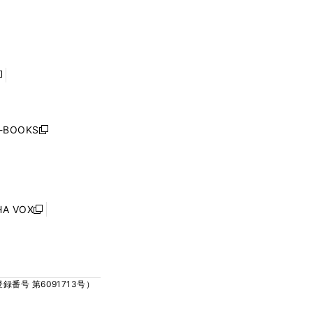
ィ
ィ
で
で
ン
ン
開
開
ド
ド
く
く
ウ
ウ
で
で
開
開
く
く
し
い
ウ
j-BOOKS
新
ィ
し
ン
い
ド
ウ
ウ
ィ
で
ン
HA VOX
開
新
ド
く
し
ウ
い
で
ウ
開
ィ
く
号 第6091713号）
ン
ド