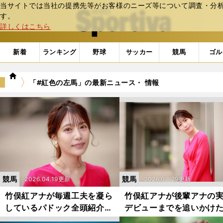
当サイトでは当社の提携先等がお客様のニーズ等について調査・分析し
web Sportiva (webスポルティーバ)
す。
詳しくはこちら
新着
ランキング
野球
サッカー
競馬
ゴル
we
「#紅色の左馬」の最新ニュース・ 情報
b
ス
ポ
ル
テ
ィ
ー
バ
競馬
競馬
2026.04.19更新
2026.03.29更新
竹俣紅アナが毎週工夫を凝ら
竹俣紅アナが後輩アナの
しているパドック全頭紹介
デビューまでを追いかけ
皐月賞での注目馬は？
８カ月間の実録集が公開