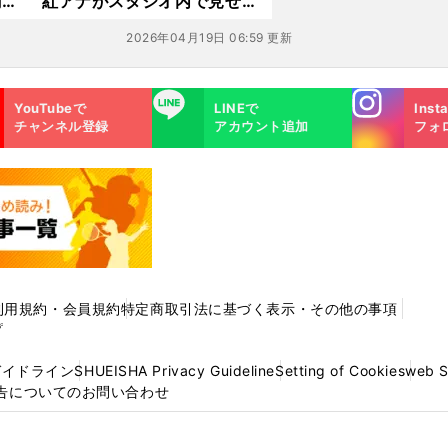
聞杯
紅アナがスタジオ内で見せる
ようになった意外な姿とは？
2026年04月19日 06:59 更新
Instagra
LINE
YouTubeで
LINEで
Inst
m
チャンネル登録
アカウント追加
フォ
利用規約・会員規約
特定商取引法に基づく表示・その他の事項
プ
ガイドライン
SHUEISHA Privacy Guideline
Setting of Cookies
web 
告についてのお問い合わせ