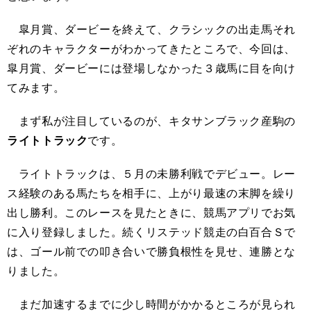
皐月賞、ダービーを終えて、クラシックの出走馬それ
ぞれのキャラクターがわかってきたところで、今回は、
皐月賞、ダービーには登場しなかった３歳馬に目を向け
てみます。
まず私が注目しているのが、キタサンブラック産駒の
ライトトラック
です。
ライトトラックは、５月の未勝利戦でデビュー。レー
ス経験のある馬たちを相手に、上がり最速の末脚を繰り
出し勝利。このレースを見たときに、競馬アプリでお気
に入り登録しました。続くリステッド競走の白百合Ｓで
は、ゴール前での叩き合いで勝負根性を見せ、連勝とな
りました。
まだ加速するまでに少し時間がかかるところが見られ