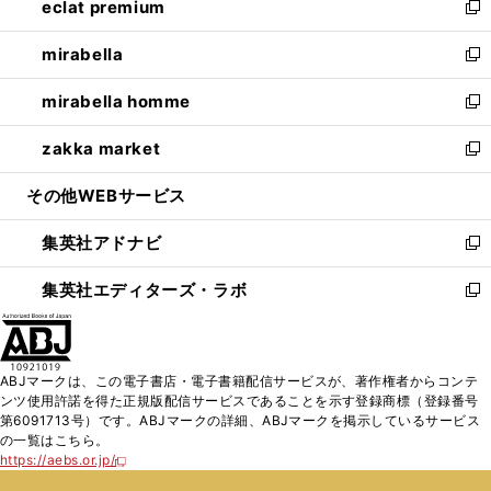
eclat premium
く
で
ド
ィ
い
新
開
ウ
ン
ウ
し
mirabella
く
で
ド
ィ
い
新
開
ウ
ン
ウ
し
mirabella homme
く
で
ド
ィ
い
新
開
ウ
ン
ウ
し
zakka market
く
で
ド
ィ
い
新
開
ウ
ン
ウ
し
その他WEBサービス
く
で
ド
ィ
い
開
ウ
ン
ウ
集英社アドナビ
く
で
ド
ィ
新
開
ウ
ン
し
集英社エディターズ・ラボ
く
で
ド
い
新
開
ウ
ウ
し
く
で
ィ
い
開
ン
ウ
ABJマークは、この電子書店・電子書籍配信サービスが、著作権者からコンテ
く
ド
ィ
ンツ使用許諾を得た正規版配信サービスであることを示す登録商標（登録番号
ウ
ン
第6091713号）です。ABJマークの詳細、ABJマークを掲示しているサービス
で
ド
の一覧はこちら。
開
ウ
https://aebs.or.jp/
新
く
で
し