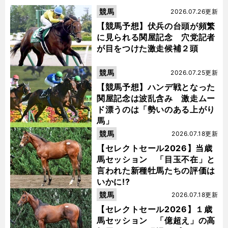
競馬
2026.07.26更新
【競馬予想】伏兵の台頭が頻繁
に見られる関屋記念 穴党記者
が目をつけた激走候補２頭
競馬
2026.07.25更新
【競馬予想】ハンデ戦となった
関屋記念は波乱含み 激走ムー
ド漂うのは「勢いのある上がり
馬」
競馬
2026.07.18更新
【セレクトセール2026】当歳
馬セッション 「目玉不在」と
言われた新種牡馬たちの評価は
いかに!?
競馬
2026.07.18更新
【セレクトセール2026】１歳
馬セッション 「億超え」の高