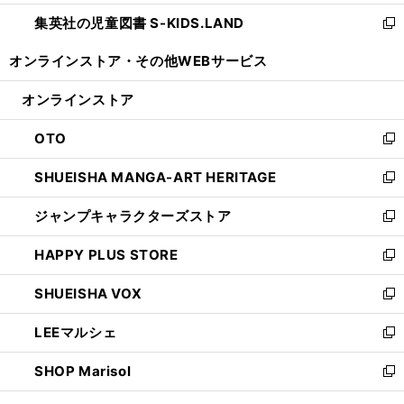
開
ウ
ン
し
集英社の児童図書 S-KIDS.LAND
く
で
ド
い
新
開
ウ
ウ
し
オンラインストア・
その他WEBサービス
く
で
ィ
い
開
ン
ウ
オンラインストア
く
ド
ィ
ウ
ン
OTO
で
ド
新
開
ウ
し
SHUEISHA MANGA-ART HERITAGE
く
で
い
新
開
ウ
し
ジャンプキャラクターズストア
く
ィ
い
新
ン
ウ
し
HAPPY PLUS STORE
ド
ィ
い
新
ウ
ン
ウ
し
SHUEISHA VOX
で
ド
ィ
い
新
開
ウ
ン
ウ
し
LEEマルシェ
く
で
ド
ィ
い
新
開
ウ
ン
ウ
し
SHOP Marisol
く
で
ド
ィ
い
新
開
ウ
ン
ウ
し