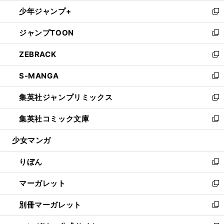
開
ウ
ン
ウ
し
少年ジャンプ+
く
で
ド
ィ
い
新
開
ウ
ン
ウ
し
ジャンプTOON
く
で
ド
ィ
い
新
開
ウ
ン
ウ
し
ZEBRACK
く
で
ド
ィ
い
新
開
ウ
ン
ウ
し
S-MANGA
く
で
ド
ィ
い
新
開
ウ
ン
ウ
し
集英社ジャンプリミックス
く
で
ド
ィ
い
新
開
ウ
ン
ウ
し
集英社コミック文庫
く
で
ド
ィ
い
新
開
ウ
ン
ウ
し
少女マンガ
く
で
ド
ィ
い
開
ウ
ン
ウ
りぼん
く
で
ド
ィ
新
開
ウ
ン
し
マーガレット
く
で
ド
い
新
開
ウ
ウ
し
別冊マーガレット
く
で
ィ
い
新
開
ン
ウ
し