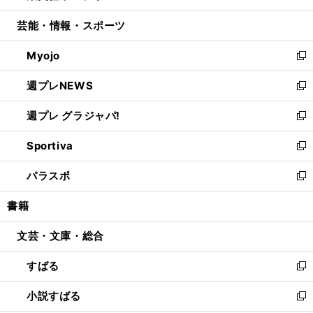
開
ウ
ン
ウ
し
芸能・情報・スポーツ
く
で
ド
ィ
い
開
ウ
ン
ウ
Myojo
く
で
ド
ィ
新
開
ウ
ン
し
週プレNEWS
く
で
ド
い
新
開
ウ
ウ
し
週プレ グラジャパ!
く
で
ィ
い
新
開
ン
ウ
し
Sportiva
く
ド
ィ
い
新
ウ
ン
ウ
し
パラスポ
で
ド
ィ
い
新
開
ウ
ン
ウ
し
書籍
く
で
ド
ィ
い
開
ウ
ン
ウ
文芸・文庫・総合
く
で
ド
ィ
開
ウ
ン
すばる
く
で
ド
新
開
ウ
し
小説すばる
く
で
い
新
開
ウ